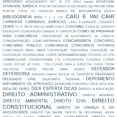
APROVADO
ATEAPOSSE
ARQUIVAMENTO
ART. 28 CPP
ASILO
assessor
ATIVIDADE JURÍDICA
AUDIO DE PROVA ORAL
ATOS INFRACIONAIS
ÁUDIO
BANCO DE ARGUMENTOS
AUDITOR FISCAL DO TRABALHO
BÁSICO
CAIU E VAI CAIR
BIBLIOGRAFIA
BIZU
C e E
CAC
CARREIRAS
CARREIRAS JURÍDICAS
CASO ELLWANGER
CEBRASPE
CESPE
COACHING
CNMP
CF
CF EM 20 DIAS
cnj
COACH
CÓDIGO DE TRÂNSITO
COMO SE PREPARAR
BRASILEIRO
COLABORAÇÃO
COMBATE À CORRUPÇÃO
PARA CONCURSOS
COMPROMISSO DE AJUSTAMENTO DE CONDUTA
CONCURSEIROS
CONCURSO
CONCENTRAÇÃO
CONCURFRIENDS
CONCURSO PÚBLICO
CONCURSOS
CONCURSOS FUTUROS
CONCURSOS NÍVEL HARD
CONTRATAÇÃO TEMPORÁRIA
CONVENÇÃO 169
CORTE INTERAMERICANA
CPC2015
COOPERAÇÃO INTERNACIONAL
CPI
CPR
CRIMINOLOGIA
CRONOGRAMA
CURSO
CTB
CURIOSIDADES
CURSINHO
CURSO ESTUDO DE CASO - TRF4
CURSO PARA A SUBJETIVA
CURSO PROVA
DEFENSOR
CURSO PROVA ORAL
DISCURSIVA
DEBATE
DEFENSORIA
DELEGADO
defensoria estadual
DEFESA DE CANDIDATOS
DEPOIMENTO
DELEGADO CIVIL
DELEGADO FEDERAL
DEPOIMENTO DE APROVADO
DESAFIOBLOGDOEDU
DICA
DICA AGU
DICA ESPERTA
DICAS
DICA DE OURO
DIREITO A EDUCAÇÃO
DIREITO ADMINISTRATIVO
DIREITO AGRÁRIO
DIREITO
DIREITO AMBIENTAL
DIREITO CIVIL
CONSTITUCIONAL
DIREITO DA CRIANÇA E DO
ADOLESCENTE
DIREITO DA SAÚDE
DIREITO DA SEGURIDADE SOCIAL
DIREITO DO CONSUMIDOR
DIREITO DO