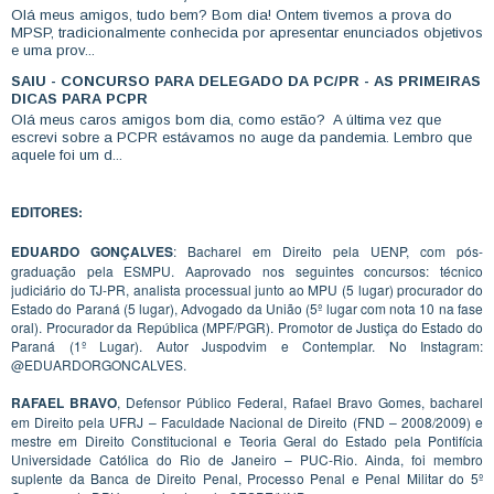
Olá meus amigos, tudo bem? Bom dia! Ontem tivemos a prova do
MPSP, tradicionalmente conhecida por apresentar enunciados objetivos
e uma prov...
SAIU - CONCURSO PARA DELEGADO DA PC/PR - AS PRIMEIRAS
DICAS PARA PCPR
Olá meus caros amigos bom dia, como estão? A última vez que
escrevi sobre a PCPR estávamos no auge da pandemia. Lembro que
aquele foi um d...
EDITORES:
EDUARDO GONÇALVES
: Bacharel em Direito pela UENP, com pós-
graduação pela ESMPU. Aaprovado nos seguintes concursos: técnico
judiciário do TJ-PR, analista processual junto ao MPU (5 lugar) procurador do
Estado do Paraná (5 lugar), Advogado da União (5º lugar com nota 10 na fase
oral). Procurador da República (MPF/PGR). Promotor de Justiça do Estado do
Paraná (1º Lugar). Autor Juspodvim e Contemplar. No Instagram:
@EDUARDORGONCALVES.
RAFAEL BRAVO
, Defensor Público Federal, Rafael Bravo Gomes, bacharel
em Direito pela UFRJ – Faculdade Nacional de Direito (FND – 2008/2009) e
mestre em Direito Constitucional e Teoria Geral do Estado pela Pontifícia
Universidade Católica do Rio de Janeiro – PUC-Rio. Ainda, foi membro
suplente da Banca de Direito Penal, Processo Penal e Penal Militar do 5º