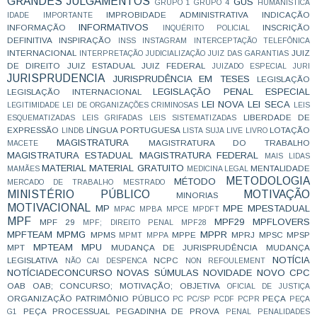
GRANDES JULGAMENTOS
GUS
GRUPO 1
GRUPO 4
HUMANÍSTICA
IMPROBIDADE ADMINISTRATIVA
INDICAÇÃO
IDADE
IMPORTANTE
INFORMATIVOS
INFORMAÇÃO
INSCRIÇÃO
INQUÉRITO POLICIAL
DEFINITIVA
INSPIRAÇÃO
INSS
INSTAGRAM
INTERCEPTAÇÃO TELEFÔNICA
INTERNACIONAL
JUIZ
INTERPRETAÇÃO
JUDICIALIZAÇÃO
JUIZ DAS GARANTIAS
DE DIREITO
JUIZ ESTADUAL
JUIZ FEDERAL
JUIZADO ESPECIAL
JURI
JURISPRUDENCIA
JURISPRUDÊNCIA EM TESES
LEGISLAÇÃO
LEGISLAÇÃO PENAL ESPECIAL
LEGISLAÇÃO INTERNACIONAL
LEI NOVA
LEI SECA
LEGITIMIDADE
LEI DE ORGANIZAÇÕES CRIMINOSAS
LEIS
LIBERDADE DE
ESQUEMATIZADAS
LEIS GRIFADAS
LEIS SISTEMATIZADAS
EXPRESSÃO
LÍNGUA PORTUGUESA
LOTAÇÃO
LINDB
LISTA SUJA
LIVE
LIVRO
MAGISTRATURA
MAGISTRATURA DO TRABALHO
MACETE
MAGISTRATURA ESTADUAL
MAGISTRATURA FEDERAL
MAIS LIDAS
MATERIAL
MATERIAL GRATUITO
MENTALIDADE
MAMÃES
MEDICINA LEGAL
METODOLOGIA
MÉTODO
MERCADO DE TRABALHO
MESTRADO
MINISTÉRIO PÚBLICO
MOTIVAÇÃO
MINORIAS
MOTIVACIONAL
MP
MPE
MPESTADUAL
MPAC
MPBA
MPCE
MPDFT
MPF
MPF29
MPFLOVERS
MPF 29
MPF; DIREITO PENAL
MPF28
MPFTEAM
MPMG
MPPR
MPMS
MPPE
MPRJ
MPSC
MPSP
MPMT
MPPA
MPTEAM
MPU
MPT
MUDANÇA DE JURISPRUDÊNCIA
MUDANÇA
NOTÍCIA
LEGISLATIVA
NCPC
NÃO CAI DESPENCA
NON REFOULEMENT
NOTÍCIADECONCURSO
NOVAS SÚMULAS
NOVIDADE
NOVO CPC
OAB
OAB; CONCURSO; MOTIVAÇÃO;
OBJETIVA
OFICIAL DE JUSTIÇA
ORGANIZAÇÃO
PATRIMÔNIO PÚBLICO
PEÇA
PC
PC/SP
PCDF
PCPR
PEÇA
PEÇA PROCESSUAL
PEGADINHA DE PROVA
G1
PENAL
PENALIDADES