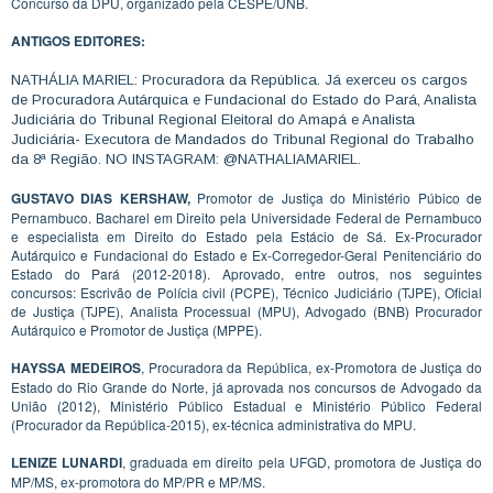
Concurso da DPU, organizado pela CESPE/UNB.
ANTIGOS EDITORES:
NATHÁLIA MARIEL: Procuradora da República. Já exerceu os cargos
de Procuradora Autárquica e Fundacional do Estado do Pará, Analista
Judiciária do Tribunal Regional Eleitoral do Amapá e Analista
Judiciária- Executora de Mandados do Tribunal Regional do Trabalho
da 8ª Região. NO INSTAGRAM: @NATHALIAMARIEL.
GUSTAVO DIAS KERSHAW,
Promotor de Justiça do Ministério Púbico de
Pernambuco. Bacharel em Direito pela Universidade Federal de Pernambuco
e especialista em Direito do Estado pela Estácio de Sá. Ex-Procurador
Autárquico e Fundacional do Estado e Ex-Corregedor-Geral Penitenciário do
Estado do Pará (2012-2018). Aprovado, entre outros, nos seguintes
concursos: Escrivão de Polícia civil (PCPE), Técnico Judiciário (TJPE), Oficial
de Justiça (TJPE), Analista Processual (MPU), Advogado (BNB) Procurador
Autárquico e Promotor de Justiça (MPPE).
HAYSSA MEDEIROS
, Procuradora da República, ex-Promotora de Justiça do
Estado do Rio Grande do Norte, já aprovada nos concursos de Advogado da
União (2012), Ministério Público Estadual e Ministério Público Federal
(Procurador da República-2015), ex-técnica administrativa do MPU.
LENIZE LUNARDI
, graduada em direito pela UFGD, promotora de Justiça do
MP/MS, ex-promotora do MP/PR e MP/MS.