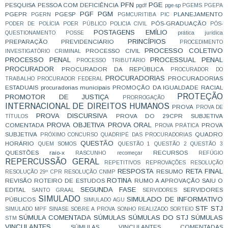
PFN
PGE
PESQUISA
PESSOA COM DEFICIÊNCIA
pgdf
pge-sp
PGEMS
PGEPA
PGF
PGM
PGEPR
PGESP
PLANEJAMENTO
PGERN
PGMCURITIBA
PIC
PÓS-GRADUAÇÃO
PODER DE POLÍCIA
POER PÚBLICO
POLICIA CIVIL
PÓS-
POSTAGENS EMÍLIO
QUESTIONAMENTO
POSSE
prática jurídica
PRINCÍPIOS
PREPARAÇÃO
PREVIDENCIÁRIO
PROCEDIMENTO
PROCESSO COLETIVO
PROCESSO CIVIL
INVESTIGATÓRIO CRIMINAL
PROCESSO PENAL
PROCESSUAL PENAL
PROCESSO TRIBUTÁRIO
PROCURADOR
PROCURADOR DA REPÚBLICA
PROCURADOR DO
PROCURADORIAS
PROCURADORIAS
TRABALHO
PROCURADOR FEDERAL
ESTADUAIS
procuradorias municipais
PROMOÇÃO DA IGUALDADE RACIAL
PROTEÇÃO
PROMOTOR DE JUSTIÇA
PRORROGAÇÃO
INTERNACIONAL DE DIREITOS HUMANOS
PROVA
PROVA DE
PROVA DISCURSIVA
PROVA DO 29CPR SUBJETIVA
TÍTULOS
PROVA OBJETIVA
PROVA ORAL
COMENTADA
PROVA
PROVA PRÁTICA
SUBJETIVA
QUADRO
PRÓXIMO CONCURSO
QUADRIPÉ DAS PROCURADORIAS
QUESTÃO
HORÁRIO
QUEM SOMOS
QUESTÃO 1
QUESTÃO 2
QUESTÃO 3
QUESTÕES
raio-x
RECURSOS
RASCUNHO
recomeçar
REFÚGIO
REPERCUSSÃO GERAL
REPETITIVOS
REPROVAÇÕES
RESOLUÇÃO
RESPOSTA
RETA FINAL
RESUMO
RESOLUÇÃO 29º CPR
RESOLUÇÃO CNMP
ROTINA
REVISÃO
ROTEIRO DE ESTUDOS
RUMO A APROVAÇÃO
SAIU O
SEGUNDA FASE
EDITAL
SERVIDORES
SANTO GRAAL
SERVIDORES
SIMULADO
SIMULADO DE INFORMATIVO
PÚBLICOS
SIMULADO AGU
STF
STJ
SIMULADO MPF
SINASE
SOBRE A PROVA
SONHO REALIZADO
SORTEIO
SÚMULA COMENTADA
SÚMULAS
SÚMULAS DO STJ
SÚMULAS
STM
VINCULANTES
SÚMULAS VINCULANTES COMENTADAS