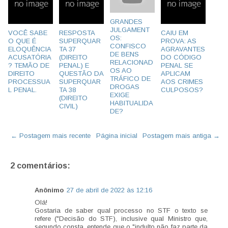
GRANDES
JULGAMENT
VOCÊ SABE
RESPOSTA
CAIU EM
OS:
O QUE É
SUPERQUAR
PROVA: AS
CONFISCO
ELOQUÊNCIA
TA 37
AGRAVANTES
DE BENS
ACUSATÓRIA
(DIREITO
DO CÓDIGO
RELACIONAD
? TEMÃO DE
PENAL) E
PENAL SE
OS AO
DIREITO
QUESTÃO DA
APLICAM
TRÁFICO DE
PROCESSUA
SUPERQUAR
AOS CRIMES
DROGAS
L PENAL.
TA 38
CULPOSOS?
EXIGE
(DIREITO
HABITUALIDA
CIVIL)
DE?
← Postagem mais recente
Página inicial
Postagem mais antiga →
2 comentários:
Anônimo
27 de abril de 2022 às 12:16
Olá!
Gostaria de saber qual processo no STF o texto se
refere ("Decisão do STF), inclusive qual Ministro que,
segundo consta, entende que o "indulto não faz parte da