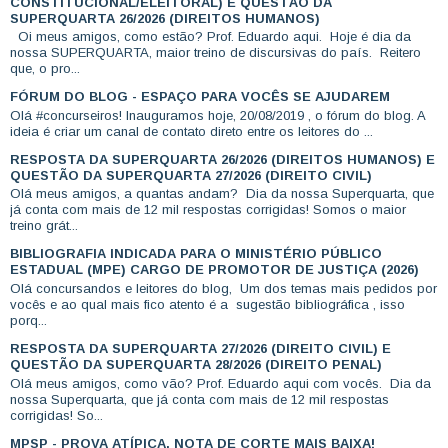
CONSTITUCIONAL/ELEITORAL) E QUESTÃO DA
SUPERQUARTA 26/2026 (DIREITOS HUMANOS)
Oi meus amigos, como estão? Prof. Eduardo aqui. Hoje é dia da
nossa SUPERQUARTA, maior treino de discursivas do país. Reitero
que, o pro...
FÓRUM DO BLOG - ESPAÇO PARA VOCÊS SE AJUDAREM
Olá #concurseiros! Inauguramos hoje, 20/08/2019 , o fórum do blog. A
ideia é criar um canal de contato direto entre os leitores do ...
RESPOSTA DA SUPERQUARTA 26/2026 (DIREITOS HUMANOS) E
QUESTÃO DA SUPERQUARTA 27/2026 (DIREITO CIVIL)
Olá meus amigos, a quantas andam? Dia da nossa Superquarta, que
já conta com mais de 12 mil respostas corrigidas! Somos o maior
treino grát...
BIBLIOGRAFIA INDICADA PARA O MINISTÉRIO PÚBLICO
ESTADUAL (MPE) CARGO DE PROMOTOR DE JUSTIÇA (2026)
Olá concursandos e leitores do blog, Um dos temas mais pedidos por
vocês e ao qual mais fico atento é a sugestão bibliográfica , isso
porq...
RESPOSTA DA SUPERQUARTA 27/2026 (DIREITO CIVIL) E
QUESTÃO DA SUPERQUARTA 28/2026 (DIREITO PENAL)
Olá meus amigos, como vão? Prof. Eduardo aqui com vocês. Dia da
nossa Superquarta, que já conta com mais de 12 mil respostas
corrigidas! So...
MPSP - PROVA ATÍPICA, NOTA DE CORTE MAIS BAIXA!