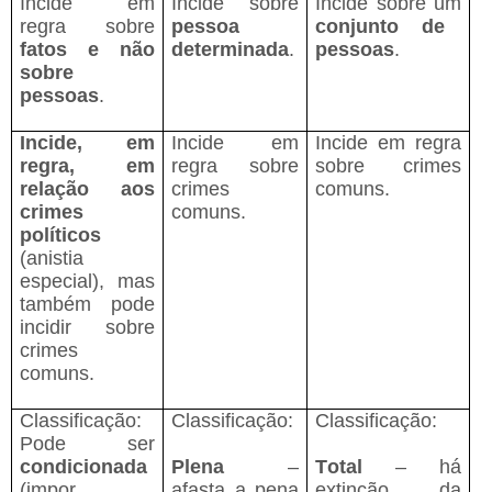
Incide em
Incide sobre
Incide sobre um
regra sobre
pessoa
conjunto de
fatos e não
determinada
.
pessoas
.
sobre
pessoas
.
Incide, em
Incide em
Incide em regra
regra, em
regra sobre
sobre crimes
relação aos
crimes
comuns.
crimes
comuns.
políticos
(anistia
especial), mas
também pode
incidir sobre
crimes
comuns.
Classificação:
Classificação:
Classificação:
Pode ser
condicionada
Plena
–
Total
– há
(impor
afasta a pena
extinção da