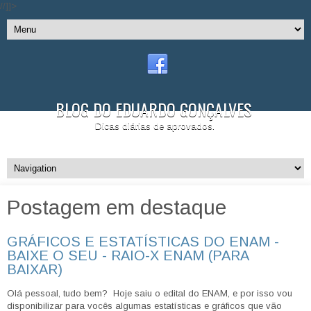
//]]>
BLOG DO EDUARDO GONÇALVES
Dicas diárias de aprovados.
Postagem em destaque
GRÁFICOS E ESTATÍSTICAS DO ENAM -
BAIXE O SEU - RAIO-X ENAM (PARA
BAIXAR)
Olá pessoal, tudo bem? Hoje saiu o edital do ENAM, e por isso vou
disponibilizar para vocês algumas estatísticas e gráficos que vão