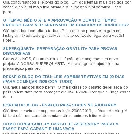
Olá concursandos e leitores do blog, Um dos temas mais pedidos por
vocês e ao qual mais fico atento é a sugestão bibliográfica , isso
porq...
O TEMPO MÉDIO ATÉ A APROVAÇÃO = QUANTO TEMPO
PRECISO PARA SER APROVADO EM CONCURSOS JURÍDICOS?
Olá queridos, bom dia a todos. Peço que, se possível, sigam no
Instagram @eduardorgoncalves - muito conteúdo legal para vocês!
Hoje ...
SUPERQUARTA: PREPARAÇÃO GRATUITA PARA PROVAS
DISCURSIVAS
Caros ALUNOS, é com muita satisfação que lançamos um novo
projeto, A NOSSA SUPERQUARTA. A meta agora é ajudá-los na
preparação para pro...
DESAFIO BLOG DO EDU: LEIS ADMINISTRATIVAS EM 20 DIAS
(PARA COMEÇAR 2026 COM TUDO)
Olá meus amigos tudo bem? O mais clássico desafio de lei seca do
país já tem data para começar: dia 05/01/2026. Por que eu faço esses
desa...
FÓRUM DO BLOG - ESPAÇO PARA VOCÊS SE AJUDAREM
Olá #concurseiros! Inauguramos hoje, 20/08/2019 , o fórum do blog. A
ideia é criar um canal de contato direto entre os leitores do ...
COMO CONSEGUIR UM CARGO DE ASSESSOR? PASSO A
PASSO PARA GARANTIR UMA VAGA