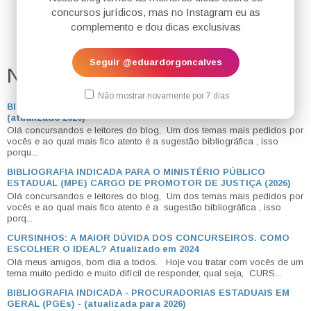
GOSTOU DO SITE? ENTÃO NÃO DEIXE DE NOS SEGUIR NO
concursos jurídicos, mas no Instagram eu as
@
EDUARDO
R
GONCALVES
.
INSTAGRAM
complemento e dou dicas exclusivas
.
Seguir @eduardorgoncalves
NÃO DEIXE DE LER!
Não mostrar novamente por 7 dias
BIBLIOGRAFIA INDICADA PARA MAGISTRATURA ESTADUAL
(atualizado 2026)
Olá concursandos e leitores do blog, Um dos temas mais pedidos por
vocês e ao qual mais fico atento é a sugestão bibliográfica , isso
porqu...
BIBLIOGRAFIA INDICADA PARA O MINISTÉRIO PÚBLICO
ESTADUAL (MPE) CARGO DE PROMOTOR DE JUSTIÇA (2026)
Olá concursandos e leitores do blog, Um dos temas mais pedidos por
vocês e ao qual mais fico atento é a sugestão bibliográfica , isso
porq...
CURSINHOS: A MAIOR DÚVIDA DOS CONCURSEIROS. COMO
ESCOLHER O IDEAL? Atualizado em 2024
Olá meus amigos, bom dia a todos. Hoje vou tratar com vocês de um
tema muito pedido e muito difícil de responder, qual seja, CURS...
BIBLIOGRAFIA INDICADA - PROCURADORIAS ESTADUAIS EM
GERAL (PGEs) - (atualizada para 2026)