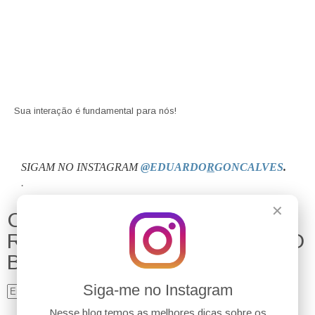
Sua interação é fundamental para nós!
SIGAM NO INSTAGRAM
@EDUARDO
R
GONCALVES
.
.
✕
CADASTRE-SE PARA
RECEBER AS NOVIDADES DO
BLOG:
Siga-me no Instagram
Enviar
Nesse blog temos as melhores dicas sobre os