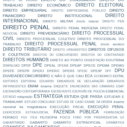
DIREITO DE ENSINO
DIREITO ELEITORAL
TRABALHO
DIREITO ECONÔMICO
DIREITO EMPRESARIAL
DIREITO
DIREITO EMPRESARIAL PÚBLICO
DIREITO
FINANCEIRO
DIREITO INSTITUCIONAL
INTERNACIONAL
DIREITO MILITAR
direito notarial
DIREITO PEN
DIREITO PENAL
DIREITO PENAL INDÍGENA
DIREITO PENAL
DIREITO PROCESSUAL
DIREITO PREVIDENCIÁRIO
NEGOCIAL
CIVIL
DIREITO PROCESSUAL COLETIVO
DIREITO PROCESSUAL DO
DIREITO PROCESSUAL PENAL
TRABALHO
direito sanitário
DIREITO TRIBUTÁRIO
DIREITOS DIFUSOS
DIREITO URBANÍSTICO
E COLETIVOS
DIREITOS DO CONCURSEIRO
DIREITOS DO CONTRATADO
DIREITOS HUMANOS
DIRETO AO PONTO
DOUTRINA
DISSERTAÇÃO
DPE
DPDF
DPEAL
DPEAP
DPECE
DPEMA
DPEMG
DOWNLOAD
DPEAM
DPU
DPEPE
DPEPR
DPERJ
DPERO
DPERS
DPESP
DPESC
DPF
DUVIDADECONCURSEIRO
ECA
E NÃO É QUE CAIU
EDITAL
ECONOMICO
EDITORES
EDITORIAL
EDUARDO
EMBARGOS DE DECLARAÇÃO
EMBARGOS
ENAM
enama
INFRINGENTES
ENQUETE
ENUNCIADOS DAS CÂMARAS
ESAF
ESSENCIAL
ESCRAVIDÃO CONTEMPORÂNEA
ESCREVENTE
ESCRIVÃO DE POLÍCIA
ESTRATÉGIA
ESTUDA QUE PASSA
ESTUDAR E
ESTÁGIO
estagnação
TRABALHAR
exame
ESTUDO CONCILIADO
ESTUDO DE CASO
EXAME DA ORDEM
EXECUÇÃO PENAL
nacional da magistratura
EXECUÇÃO FISCAL
FAZENDA PÚBLICA
EXERCÍCIOS
EXTRAJUDICIAL
FEMINIZAÇÃO
FERIADO
FILOSOFIA
FOCO
FGV
FICA
FORO POR PRERROGATIVA
G2
GABARITO
GABARITO EXTRAOFICIAL
GABARITANDO
GRAMÁTICA