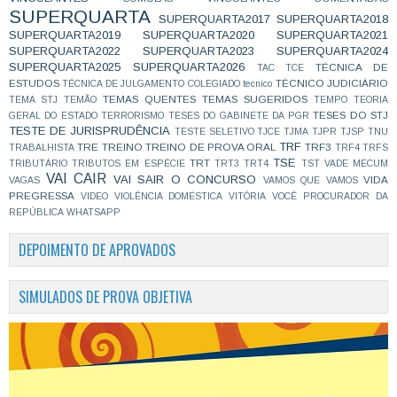
SUPERQUARTA
SUPERQUARTA2017
SUPERQUARTA2018
SUPERQUARTA2019
SUPERQUARTA2020
SUPERQUARTA2021
SUPERQUARTA2022
SUPERQUARTA2023
SUPERQUARTA2024
SUPERQUARTA2025
SUPERQUARTA2026
TÉCNICA DE
TAC
TCE
ESTUDOS
TÉCNICO JUDICIÁRIO
TÉCNICA DE JULGAMENTO COLEGIADO
tecnico
TEMAS QUENTES
TEMAS SUGERIDOS
TEMA STJ
TEMÃO
TEMPO
TEORIA
TESES DO STJ
GERAL DO ESTADO
TERRORISMO
TESES DO GABINETE DA PGR
TESTE DE JURISPRUDÊNCIA
TESTE SELETIVO
TJCE
TJMA
TJPR
TJSP
TNU
TRF
TRE
TREINO
TREINO DE PROVA ORAL
TRF3
TRABALHISTA
TRF4
TRFS
TSE
TRT
TRIBUTÁRIO
TRIBUTOS EM ESPÉCIE
TRT3
TRT4
TST
VADE MECUM
VAI CAIR
VAI SAIR O CONCURSO
VIDA
VAGAS
VAMOS QUE VAMOS
PREGRESSA
VIDEO
VIOLÊNCIA DOMÉSTICA
VITÓRIA
VOCÊ PROCURADOR DA
REPÚBLICA
WHATSAPP
DEPOIMENTO DE APROVADOS
SIMULADOS DE PROVA OBJETIVA