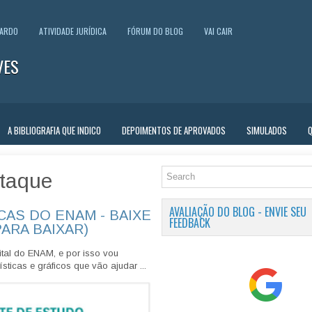
UARDO
ATIVIDADE JURÍDICA
FÓRUM DO BLOG
VAI CAIR
VES
A BIBLIOGRAFIA QUE INDICO
DEPOIMENTOS DE APROVADOS
SIMULADOS
taque
AVALIAÇÃO DO BLOG - ENVIE SEU
CAS DO ENAM - BAIXE
FEEDBACK
PARA BAIXAR)
tal do ENAM, e por isso vou
sticas e gráficos que vão ajudar ...