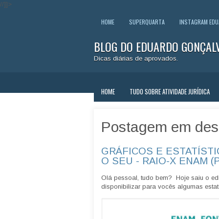
//]]>
HOME
SUPERQUARTA
INSTAGRAM ED
BLOG DO EDUARDO GONÇAL
Dicas diárias de aprovados.
HOME
TUDO SOBRE ATIVIDADE JURÍDICA
Postagem em des
GRÁFICOS E ESTATÍSTI
O SEU - RAIO-X ENAM (
Olá pessoal, tudo bem? Hoje saiu o edi
disponibilizar para vocês algumas estatí