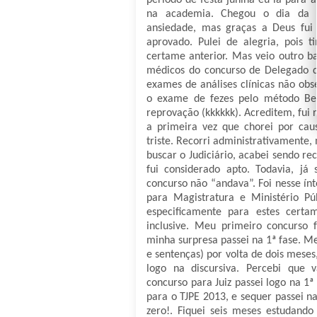
período de festa junina eu ia para 
na academia. Chegou o dia da 
ansiedade, mas graças a Deus fui 
aprovado. Pulei de alegria, pois 
certame anterior. Mas veio outro b
médicos do concurso de Delegado da
exames de análises clínicas não obse
o exame de fezes pelo método Be
reprovação (kkkkkk). Acreditem, fui 
a primeira vez que chorei por cau
triste. Recorri administrativamente, 
buscar o Judiciário, acabei sendo r
fui considerado apto. Todavia, já
concurso não “andava”. Foi nesse ín
para Magistratura e Ministério P
especificamente para estes certam
inclusive. Meu primeiro concurso f
minha surpresa passei na 1ª fase. Me
e sentenças) por volta de dois mese
logo na discursiva. Percebi que 
concurso para Juiz passei logo na 1ª
para o TJPE 2013, e sequer passei na
zero!. Fiquei seis meses estudando