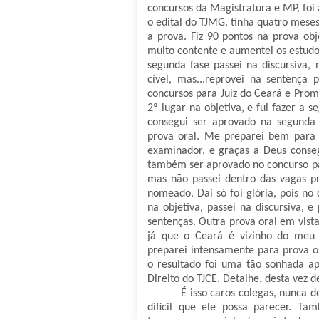
concursos da Magistratura e MP, foi
o edital do TJMG, tinha quatro meses
a prova. Fiz 90 pontos na prova obj
muito contente e aumentei os estudo
segunda fase passei na discursiva, 
cível, mas...reprovei na sentença p
concursos para Juiz do Ceará e Pro
2º lugar na objetiva, e fui fazer a 
consegui ser aprovado na segunda 
prova oral. Me preparei bem para
examinador, e graças a Deus conseg
também ser aprovado no concurso pa
mas não passei dentro das vagas pre
nomeado. Daí só foi glória, pois no 
na objetiva, passei na discursiva, e
sentenças. Outra prova oral em vist
já que o Ceará é vizinho do meu
preparei intensamente para prova o
o resultado foi uma tão sonhada ap
Direito do TJCE. Detalhe, desta vez d
É isso caros colegas, nunca d
difícil que ele possa parecer. Ta