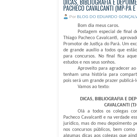
DICAS, BIBLIOGRAFIA E DEPOI
PACHECO CAVALCANTI (MP-PA E 
Por
BLOG DO EDUARDO GONÇAL
Bom dia meus caros.
Postagem especial de final 
Thiago Pacheco Cavalcanti, aprovado
Promotor de Justiça do Pará. Um exc
de grande auxílio a todos que estão 
para concursos. No final fica aqu
estudos e nos seus sonhos.
Aproveito para agradecer ao 
tenham uma história para comparti
pois será um grande prazer publicá-
Vamos ao texto:
DICAS, BIBLIOGRAFIA E D
CAVALCANTI (TJ
Olá a todos os colegas co
Pacheco Cavalcanti e na verdade ess
jurídico, mas do meu depoimento pe
nos concursos públicos, bem como 
algumas dicas aos colegas que ain