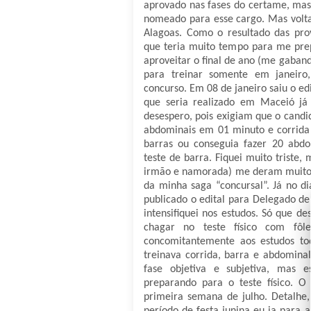
aprovado nas fases do certame, mas 
nomeado para esse cargo. Mas volt
Alagoas. Como o resultado das pro
que teria muito tempo para me prepa
aproveitar o final de ano (me gaband
para treinar somente em janeir
concurso. Em 08 de janeiro saiu o edi
que seria realizado em Maceió j
desespero, pois exigiam que o candid
abdominais em 01 minuto e corrida 
barras ou conseguia fazer 20 abdo
teste de barra. Fiquei muito triste,
irmão e namorada) me deram muito a
da minha saga “concursal”. Já no di
publicado o edital para Delegado de P
intensifiquei nos estudos. Só que de
chagar no teste físico com fôle
concomitantemente aos estudos to
treinava corrida, barra e abdominal
fase objetiva e subjetiva, mas e
preparando para o teste físico. O 
primeira semana de julho. Detalhe,