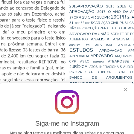
fiquei fora das vagas e nunca fui
2015APROVAÇÃO
2016 O
2016
ando ao concurso de Delegado de
APROVAÇÃO
2017 O ANO DA A
vas só saiu em Dezembro, achei
29CPR
28 CPR
28CPR
2F
27CPR
rar para o teste físico e resolvi
31 cpr
32 cpr
5ªCCR
AÇÃO CIVIL PÚBLICA
o de já ser “delegado”), deixando
NÃO PERSECUÇÃO PENAL
ADI DO HUMO
o, daí o meu primeiro erro em
ADVOGADO DA UNIÃO
AGENTE DE PO
tal convocando para o teste físico
ANALISTA
ANALISTA 
ALIMENTOS
á na próxima semana. Entrei em
ANTICRI
analista tre
ANSIEDADE
ESTUDOS
ato fizesse 03 testes de barra, 36
APROVAÇÃO
AP
APROVADO
APROVADA
de 2.400 km (eu sequer fazia 02
ARQUIVAME
ATEAPOSSE
CPP
ASILO
assessor
minais), resultado: REPROVEI no
JURÍDICA
ATOS INFRACIONAIS
ÁUDIO
 mas os amigo e família (pai, mãe,
PROVA ORAL
AUDITOR FISCAL DO
poio e não deixaram eu desistir
BANCO DE ARGUMENTOS
a seguinte a essa reprovação, foi
BIBLIOGRAFIA
BIZU
C e E
CAC
olícia da Bahia, fiz a inscrição e
✕
VAI CAIR
CARREIRAS
C
ssa vez pensei comigo: ‘nesse vou
JURÍDICAS
CASO ELLWANGER
CEBRA
go de atleta’. Foi o que fiz,
CNMP
CF
CF EM 20 DIAS
cnj
COACH
dos os dias ia para academia e
CÓDIGO DE TRÂNSITO BRASILEIRO
C
. Fiz as provas e fui aprovado na
COMO SE 
COMBATE À CORRUPÇÃO
stava tranquilo, pois vinha me
PARA CONCURSOS
COMPRO
Siga-me no Instagram
teste físico foi marcado para a
CONC
AJUSTAMENTO DE CONDUTA
 logo após o são João. Então no
CONC
CONCURFRIENDS
Nesse blog temos as melhores dicas sobre os concursos