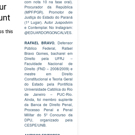
com nota 10 na fase oral).
Procurador da República
(MPF/PGR). Promotor de
Justiça do Estado do Paraná
(1º Lugar). Autor Juspodvim
e Contemplar. No Instagram:
@EDUARDORGONCALVES.
RAFAEL BRAVO
, Defensor
Público Federal, Rafael
Bravo Gomes, bacharel em
Direito pela UFRJ –
Faculdade Nacional de
Direito (FND – 2008/2009) e
mestre em Direito
Constitucional e Teoria Geral
do Estado pela Pontifícia
Universidade Católica do Rio
de Janeiro – PUC-Rio.
Ainda, foi membro suplente
da Banca de Direito Penal,
Processo Penal e Penal
Militar do 5º Concurso da
DPU, organizado pela
CESPE/UNB.