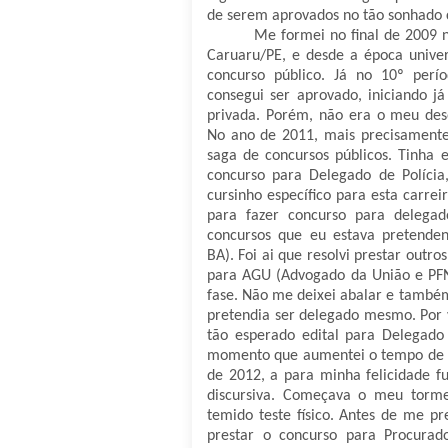
de serem aprovados no tão sonhado 
Me formei no final de 2009 
Caruaru/PE, e desde a época univers
concurso público. Já no 10º per
consegui ser aprovado, iniciando j
privada. Porém, não era o meu dese
No ano de 2011, mais precisamente
saga de concursos públicos. Tinha
concurso para Delegado de Políci
cursinho específico para esta carre
para fazer concurso para delegad
concursos que eu estava pretenden
BA). Foi ai que resolvi prestar outro
para AGU (Advogado da União e PFN)
fase. Não me deixei abalar e também 
pretendia ser delegado mesmo. Por 
tão esperado edital para Delegado 
momento que aumentei o tempo de e
de 2012, a para minha felicidade fu
discursiva. Começava o meu torme
temido teste físico. Antes de me pre
prestar o concurso para Procurad