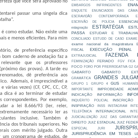
erteza que você será aprovado no
ENA
EMBARGOS INFRINGENTES
ENQUETE
ENUNCIADOS DAS CÂMA
tentarei passar uma singela dica
ESCRAVIDÃO CONTEMPORÂNEA
E
talha”.
ESSENCIA
ESCRIVÃO DE POLÍCIA
ESTRATÉGIA
EST
estagnação
 é como estudar. Não existe uma
PASSA
ESTUDAR E TRABALHA
is e menos eficientes. Para mim
CONCILIADO
ESTUDO DE CASO
EXAME
exame nacional da magistratura
EXECUÇÃO PENAL
FISCAL
tório, de preferência especifico
FAZENDA P
EXTRAJUDICIAL
m bom caderno de anotação faz a
FERIADO
FEMINIZAÇÃO
FGV
FICA
relevante que os professores
FOCO
FORO POR PRERROGATIVA
G2
G
(próximo das provas). A tarde eu
GABARITO
GABARITO EXTR
 renomados, dê preferência aos
GRANDES JULGA
GRAMÁTICA
ico. Ademais, é imprescindível a
GUS
GRUPO 1
GRUPO 4
HUMANÍS
 e várias vezes) (CF, CPC, CC, CP,
IMPROBIDADE ADMIN
IMPORTANTE
a dica é ao terminar de estudar
INFO
INDICAÇÃO
INFORMAÇÃO
is correspondentes. Por exemplo,
INSCRIÇÃO D
INQUÉRITO POLICIAL
INSPIRAÇÃO
dar a lei 8.666/93 (ler, reler,
INSS
INSTAGRAM
INT
INTERNACIONAL
TELEFÔNICA
INT
extremamente necessário ler as
JUDICIALIZAÇÃO
JUIZ DAS GARANTIA
ulantes inclusive. Também é
DIREITO
JUIZ ESTADUAL
JUIZ FEDE
ência dos tribunais superiores. No
JURISPR
ESPECIAL
JURI
rais com mérito julgado. Outra
JURISPRUDÊNCIA EM TESES
L
ar um cronograma de estudos, de