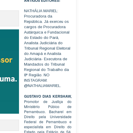
ANTIGOS EDITORES:
NATHÁLIA MARIEL:
Procuradora da
República. Já exerceu os
cargos de Procuradora
Autárquica e Fundacional
do Estado do Pará,
Analista Judiciária do
Tribunal Regional Eleitoral
do Amapá e Analista
Judiciária- Executora de
Mandados do Tribunal
Regional do Trabalho da
8ª Região. NO
INSTAGRAM:
@NATHALIAMARIEL.
GUSTAVO DIAS KERSHAW,
Promotor de Justiça do
Ministério Púbico de
Pernambuco. Bacharel em
Direito pela Universidade
Federal de Pernambuco e
especialista em Direito do
Estado pela Estácio de Sá.