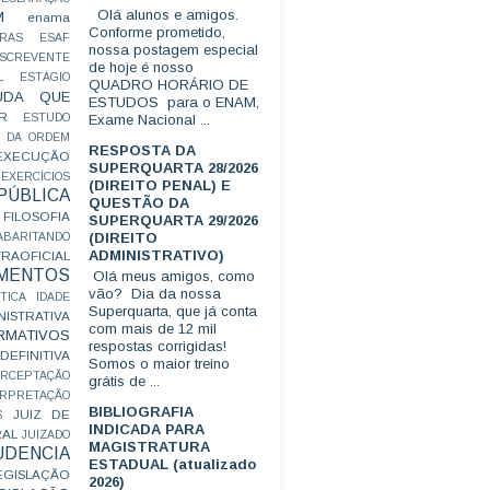
Olá alunos e amigos.
M
enama
Conforme prometido,
RAS
ESAF
nossa postagem especial
SCREVENTE
de hoje é nosso
L
ESTÁGIO
QUADRO HORÁRIO DE
UDA QUE
ESTUDOS para o ENAM,
R
ESTUDO
Exame Nacional ...
 DA ORDEM
RESPOSTA DA
EXECUÇÃO
SUPERQUARTA 28/2026
EXERCÍCIOS
(DIREITO PENAL) E
ÚBLICA
QUESTÃO DA
FILOSOFIA
SUPERQUARTA 29/2026
(DIREITO
ABARITANDO
ADMINISTRATIVO)
AOFICIAL
MENTOS
Olá meus amigos, como
vão? Dia da nossa
TICA
IDADE
Superquarta, que já conta
ISTRATIVA
com mais de 12 mil
RMATIVOS
respostas corrigidas!
EFINITIVA
Somos o maior treino
ERCEPTAÇÃO
grátis de ...
ERPRETAÇÃO
BIBLIOGRAFIA
JUIZ DE
S
INDICADA PARA
RAL
JUIZADO
MAGISTRATURA
UDENCIA
ESTADUAL (atualizado
EGISLAÇÃO
2026)