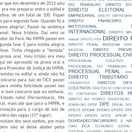
 aí que em dezembro de 2013 saiu
DO TRABALHO
DIREITO E
 pra me preparar entre o edital e
DIREITO ELEITORAL
etiva, de um total de 100. Fiquei
EMPRESARIAL
DIREITO EMPRESARI
DIREITO FINANCEIRO
s para segunda fase. Quando fiz a
INSTITUCIONAL
nova alegria!. Passei na sentença
INTERNACIONAL
DIREITO MIL
enal. Nova tristeza. Daí veio os
DIREITO
motor do Pará. No MPPA passei em
notarial
DIREITO PEN
DIREITO PENAL INDÍGENA
segunda fase. E para minha alegria
DIR
DIREITO PREVID
NEGOCIAL
fase. Tinha chegado a “temida”
DIREITO PROCESSUAL CIVI
 prova oral, meu irmão era meu
PROCESSUAL COLETIVO
ui ser aprovado na prova oral e
PROCESSUAL DO TRABALHO
ra Promotor de Justiça do MPPA,
PROCESSUAL PENAL
dire
vistas no edital e ainda não fui
DIREITO TRIBUTÁRIO
concurso para Juiz do TJCE passei
DIREITOS DI
URBANÍSTICO
 para minha felicidade passei nas
COLETIVOS
DIREITOS DO CONCURSEI
a e num concurso que eu sonhava,
DIREITOS 
DO CONTRATADO
 Estado natal (Pernambuco). Me
DIRETO AO PONTO
DISSERTAÇÃO
ral, mais até que para o MPPA, e
DPE
DPDF
DPEAL
DOWNLOAD
DP
rovação para o cargo de Juiz de
DPECE
DPEMA
DPEMG
DPEPE
DP
entro das vagas (15º lugar).
DPERO
DPERS
DPESP
DPESC
DUVIDADECONCURSEIRO
E NÃ
esistam dos seus sonhos, por mais
ECA
CAIU
EDITAL
ECONOMICO
mbém não se deixe abater pelos
EDITORIAL
EDUARDO
EMBARGOS DE D