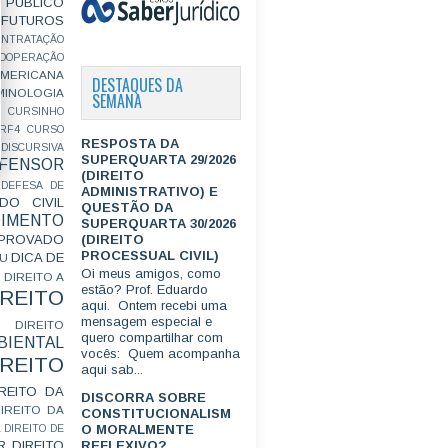
PÚBLICO
FUTUROS
ONTRATAÇÃO
OOPERAÇÃO
MERICANA
DESTAQUES DA
MINOLOGIA
SEMANA
CURSINHO
RF4
CURSO
RESPOSTA DA
ISCURSIVA
SUPERQUARTA 29/2026
FENSOR
(DIREITO
DEFESA DE
ADMINISTRATIVO) E
DO CIVIL
QUESTÃO DA
IMENTO
SUPERQUARTA 30/2026
(DIREITO
ROVADO
PROCESSUAL CIVIL)
DICA DE
GU
Oi meus amigos, como
DIREITO A
estão? Prof. Eduardo
IREITO
aqui. Ontem recebi uma
mensagem especial e
DIREITO
quero compartilhar com
IENTAL
vocês: Quem acompanha
IREITO
aqui sab...
IREITO DA
DISCORRA SOBRE
IREITO DA
CONSTITUCIONALISM
O MORALMENTE
L
DIREITO DE
R
DIREITO
REFLEXIVO?