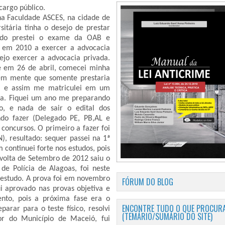
cargo público.
na Faculdade ASCES, na cidade de
itária tinha o desejo de prestar
íodo prestei o exame da OAB e
á em 2010 a exercer a advocacia
jo exercer a advocacia privada.
 em 26 de abril, comecei minha
 em mente que somente prestaria
a, e assim me matriculei em um
ira. Fiquei um ano me preparando
o, e nada de sair o edital dos
do fazer (Delegado PE, PB,AL e
s concursos. O primeiro a fazer foi
, resultado: sequer passei na 1ª
continuei forte nos estudos, pois
volta de Setembro de 2012 saiu o
de Polícia de Alagoas, foi neste
studo. A prova foi em novembro
FÓRUM DO BLOG
i aprovado nas provas objetiva e
nto, pois a próxima fase era o
ENCONTRE TUDO O QUE PROCURA
parar para o teste físico, resolvi
(TEMÁRIO/SUMÁRIO DO SITE)
or do Município de Maceió, fui