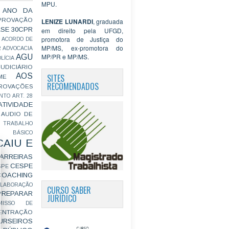
MPU.
 ANO DA
PROVAÇÃO
LENIZE LUNARDI
, graduada
ASE
30CPR
em direito pela UFGD,
promotora de Justiça do
ACORDO DE
MP/MS, ex-promotora do
R
ADVOCACIA
MP/PR e MP/MS.
AGU
LÍCIA
JUDICIÁRIO
AOS
SITES
ME
RECOMENDADOS
ROVAÇÕES
NTO
ART. 28
ATIVIDADE
AUDIO DE
 TRABALHO
BÁSICO
CAIU E
ARREIRAS
CESPE
SPE
COACHING
OLABORAÇÃO
CURSO SABER
PREPARAR
JURÍDICO
MISSO DE
ENTRAÇÃO
URSEIROS