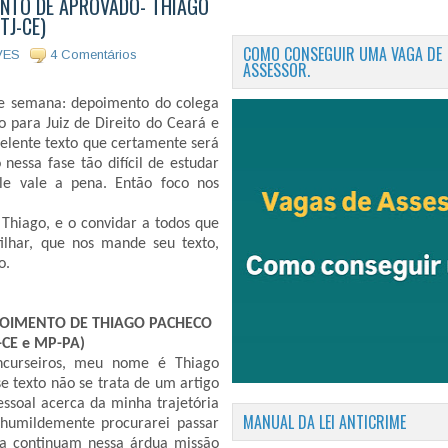
MENTO DE APROVADO- THIAGO
TJ-CE)
COMO CONSEGUIR UMA VAGA DE
VES
4 Comentários
ASSESSOR.
de semana: depoimento do colega
 para Juiz de Direito do Ceará e
elente texto que certamente será
nessa fase tão difícil de estudar
ele vale a pena. Então foco nos
Thiago, e o convidar a todos que
lhar, que nos mande seu texto,
lo.
EPOIMENTO DE THIAGO PACHECO
-CE e MP-PA)
ncurseiros, meu nome é Thiago
e texto não se trata de um artigo
ssoal acerca da minha trajetória
MANUAL DA LEI ANTICRIME
humildemente procurarei passar
da continuam nessa árdua missão