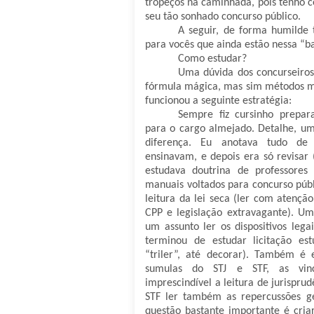
tropeços na caminhada, pois tenho c
seu tão sonhado concurso público.
A seguir, de forma humilde 
para vocês que ainda estão nessa “ba
Como estudar?
Uma dúvida dos concurseiros
fórmula mágica, mas sim métodos ma
funcionou a seguinte estratégia:
Sempre fiz cursinho prepara
para o cargo almejado. Detalhe, u
diferença. Eu anotava tudo de 
ensinavam, e depois era só revisar 
estudava doutrina de professores
manuais voltados para concurso públ
leitura da lei seca (ler com atenção
CPP e legislação extravagante). Um
um assunto ler os dispositivos lega
terminou de estudar licitação estu
“triler”, até decorar). Também é 
sumulas do STJ e STF, as vinc
imprescindível a leitura de jurisprud
STF ler também as repercussões ge
questão bastante importante é cri