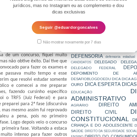
as festas, mas de manhã já estava
CONCURSO
CONCURSO 
jurídicos, mas no Instagram eu as complemento e dou
prova, e com ela toda minha
CONCURSOS
CONCURSOS 
dicas exclusivas
CONCURSOS NÍVEL HARD
muito bem no teste físico e fui
C
TEMPORÁRIA
CONVENÇÃO 169
C
tinha superado minha derrota no
CORTE INTERA
INTERNACIONAL
aque, quando fui fazer os exames
Seguir @eduardorgoncalves
CPC2015
CRI
CPI
CPR
 Bahia, o laboratório que fiz os
CRONOGRAMA
CTB
CURIOSIDADES
rvou o exigido no edital (não fez
CURSO
CURSO ESTUDO DE CASO - T
Não mostrar novamente por 7 dias
arman) e o resultado foi minha
PARA A SUBJETIVA
CURSO PROVA D
reprovado no exame de fezes!. Foi
DE
CURSO PROVA ORAL
DEBATE
sa de um concurso, fiquei muito
DEFENSORIA
defensoria estadual
mas não obtive êxito. Daí tive que
DELEGADO
DELEGA
CANDIDATOS
DEPO
econvocado para fazer os exames e
DELEGADO FEDERAL
DEPOIMENTO DE AP
 se passava muito tempo e esse
DESAFIOBLOGDOEDU
DICA
DICA A
terim que resolvi estudar somente
DICA ESPERTA
DICAS
OURO
úblico e comecei a me preparar
D
es, fazendo cursinho específico
EDUCAÇÃO
ADMINISTRATIVO
oi o TRF5 (Juiz Federal) e para
 preparei para 2ª fase (discursiva
DIREITO AMB
AGRÁRIO
s, mas mesmo assim fui reprovado
D
DIREITO CIVIL
valeu a pena, pois no primeiro
CONSTITUCIONAL
D
 fase. Logo depois veio o concurso
CRIANÇA E DO ADOLESCENTE
D
 primeira fase. Voltando a estaca
SAÚDE
DIREITO DA SEGURIDADE SOCIA
 muito intenso para fazer outros
DIREITO DO CONSUMIDO
ENSINO