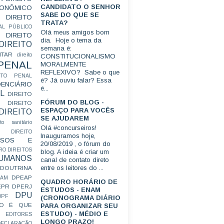
CANDIDATO O SENHOR
CONÔMICO
SABE DO QUE SE
DIREITO
TRATA?
AL PÚBLICO
Olá meus amigos bom
DIREITO
dia. Hoje o tema da
DIREITO
semana é:
ITAR
direito
CONSTITUCIONALISMO
 PENAL
MORALMENTE
REFLEXIVO? Sabe o que
EITO PENAL
é? Já ouviu falar? Essa
ENCIÁRIO
é...
L
DIREITO
FÓRUM DO BLOG -
DIREITO
ESPAÇO PARA VOCÊS
DIREITO
SE AJUDAREM
ito sanitário
Olá #concurseiros!
DIREITO
Inauguramos hoje,
FUSOS E
20/08/2019 , o fórum do
RO
DIREITOS
blog. A ideia é criar um
HUMANOS
canal de contato direto
entre os leitores do ...
DOUTRINA
DPEAP
EAM
QUADRO HORÁRIO DE
EPR
DPERJ
ESTUDOS - ENAM
DPU
DPF
(CRONOGRAMA DIÁRIO
O É QUE
PARA ORGANIZAR SEU
ESTUDO) - MÉDIO E
EDITORES
LONGO PRAZO!
ECLARAÇÃO