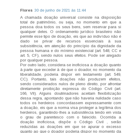
Flores
30 de junho de 2021 às 11:44
A chamada doação universal consiste na disposição
total de patrimônio, ou seja, no momento em que a
pessoa doa todos os seus bens, sem reservar para si
qualquer deles. O ordenamento jurídico brasileiro não
permite esse tipo de doação, eis que ao indivíduo não é
dado se privar de recursos essenciais à sua
subsistência, em atenção do princípio da dignidade da
pessoa humana e do mínimo existencial (art. 548, CC e
art. 5, CF), sendo nulos seus efeitos. Pode ser alegado
por qualquer pessoa.
Por outro lado, considera-se inoficiosa a doação quanto
à parte que exceder à de que o doador, no momento da
liberalidade, poderia dispor em testamento (art. 549,
CC). Portanto, tais doações não produzem efeitos,
sendo considerados nulos de pleno direito, por afrontar
diretamente proibição expressa do Código Civil (art.
166, VII). Alguns doutrinadores aceitam flexibilização
dessa regra, apontando que não haveria nulidade caso
todos os herdeiros concordassem expressamente com
a doação, eis que a norma visa proteger a legítima dos
herdeiros, garantindo-lhes a subsistência tendo em vista
o grau de parentesco com o falecido. Ocorrida a
doação inoficiosa, dispõe o Código Civil , serão
reduzidas as doações em que se apurar o excesso
quanto ao que o doador poderia dispor no momento da