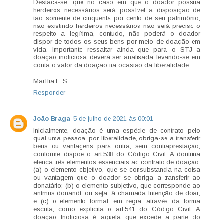
Destaca-se, que no caso em que o doador possua
herdeiros necessários será possível a disposição de
tão somente de cinquenta por cento de seu patrimônio,
não existindo herdeiros necessários não será preciso o
respeito a legítima, contudo, não poderá o doador
dispor de todos os seus bens por meio de doação em
vida. Importante ressaltar ainda que para o STJ a
doação inoficiosa deverá ser analisada levando-se em
conta o valor da doação na ocasião da liberalidade.
Marília L. S.
Responder
João Braga
5 de julho de 2021 às 00:01
Inicialmente, doação é uma espécie de contrato pelo
qual uma pessoa, por liberalidade, obriga-se a transferir
bens ou vantagens para outra, sem contraprestação,
conforme dispõe o art.538 do Código Civil. A doutrina
elenca três elementos essenciais ao contrato de doação:
(a) o elemento objetivo, que se consubstancia na coisa
ou vantagem que o doador se obriga a transferir ao
donatário; (b) o elemento subjetivo, que corresponde ao
animus donandi, ou seja, à chamada intenção de doar;
e (c) o elemento formal, em regra, através da forma
escrita, como explicita o art.541 do Código Civil. A
doação Inoficiosa é aquela que excede a parte do