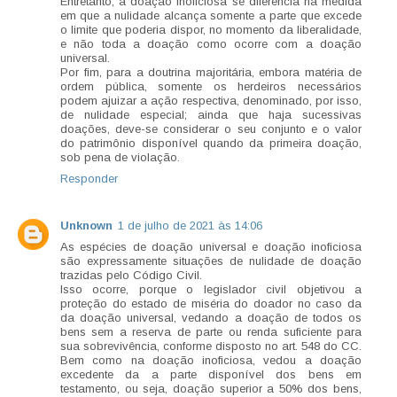
Entretanto, a doação inoficiosa se diferencia na medida
em que a nulidade alcança somente a parte que excede
o limite que poderia dispor, no momento da liberalidade,
e não toda a doação como ocorre com a doação
universal.
Por fim, para a doutrina majoritária, embora matéria de
ordem pública, somente os herdeiros necessários
podem ajuizar a ação respectiva, denominado, por isso,
de nulidade especial; ainda que haja sucessivas
doações, deve-se considerar o seu conjunto e o valor
do patrimônio disponível quando da primeira doação,
sob pena de violação.
Responder
Unknown
1 de julho de 2021 às 14:06
As espécies de doação universal e doação inoficiosa
são expressamente situações de nulidade de doação
trazidas pelo Código Civil.
Isso ocorre, porque o legislador civil objetivou a
proteção do estado de miséria do doador no caso da
da doação universal, vedando a doação de todos os
bens sem a reserva de parte ou renda suficiente para
sua sobrevivência, conforme disposto no art. 548 do CC.
Bem como na doação inoficiosa, vedou a doação
excedente da a parte disponível dos bens em
testamento, ou seja, doação superior a 50% dos bens,