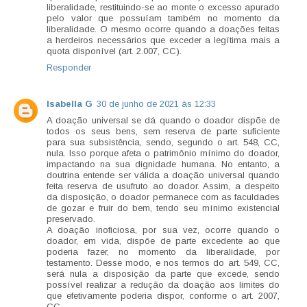
liberalidade, restituindo-se ao monte o excesso apurado
pelo valor que possuíam também no momento da
liberalidade. O mesmo ocorre quando a doações feitas
a herdeiros necessários que exceder a legítima mais a
quota disponível (art. 2.007, CC).
Responder
Isabella G
30 de junho de 2021 às 12:33
A doação universal se dá quando o doador dispõe de
todos os seus bens, sem reserva de parte suficiente
para sua subsistência, sendo, segundo o art. 548, CC,
nula. Isso porque afeta o patrimônio mínimo do doador,
impactando na sua dignidade humana. No entanto, a
doutrina entende ser válida a doação universal quando
feita reserva de usufruto ao doador. Assim, a despeito
da disposição, o doador permanece com as faculdades
de gozar e fruir do bem, tendo seu mínimo existencial
preservado.
A doação inoficiosa, por sua vez, ocorre quando o
doador, em vida, dispõe de parte excedente ao que
poderia fazer, no momento da liberalidade, por
testamento. Desse modo, e nos termos do art. 549, CC,
será nula a disposição da parte que excede, sendo
possível realizar a redução da doação aos limites do
que efetivamente poderia dispor, conforme o art. 2007,
CC.