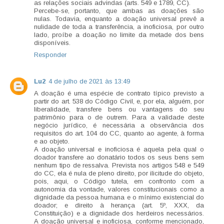
as relações sociais advindas (arts. 549 e 1789, CC).
Percebe-se, portanto, que ambas as doações são
nulas. Todavia, enquanto a doação universal prevê a
nulidade de toda a transferência, a inoficiosa, por outro
lado, proíbe a doação no limite da metade dos bens
disponíveis.
Responder
Lu2
4 de julho de 2021 às 13:49
A doação é uma espécie de contrato típico previsto a
partir do art. 538 do Código Civil, e, por ela, alguém, por
liberalidade, transfere bens ou vantagens do seu
patrimônio para o de outrem. Para a validade deste
negócio jurídico, é necessária a observância dos
requisitos do art. 104 do CC, quanto ao agente, à forma
e ao objeto.
A doação universal e inoficiosa é aquela pela qual o
doador transfere ao donatário todos os seus bens sem
nenhum tipo de ressalva. Prevista nos artigos 548 e 549
do CC, ela é nula de pleno direito, por ilicitude do objeto,
pois, aqui, o Código tutela, em confronto com a
autonomia da vontade, valores constitucionais como a
dignidade da pessoa humana e o mínimo existencial do
doador; e direito à herança (art. 5º, XXX, da
Constituição) e a dignidade dos herdeiros necessários.
A doação universal e inoficiosa, conforme mencionado,