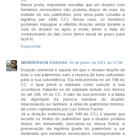
Nesse ponto, importante ressaltar que um doador com
herdeiros necessários não poderia dispor de mais da
metade do seu patrimônio, pois essa parte constitui a
legítima (art. 1846, CC). Nesse caso, os herdeiros
poderiam impugnar a referida doação ainda durante a
vida do doador ou após a morte, tendo a data do
conhecimento do fato como termo inicial do prazo para
fazê-lo.
Responder
WENDERSON CHAGAS
30 de junho de 2021 às 12:58
Doação universal é aquela em que o doador dispõe de
todo o seu patrimônio sem a reserva de bens suficientes
para a sua subsistência. Ela está prevista no art. 548 do
CC, o qual prevê a nulidade como sanção à sua
ocorrência, tratando-se de nulidade textual, nos termos
do art. 166, VII do CC. A ratio de sua previsão é a tutela
da dignidade da pessoa humana do doador,
relacionando-se, também, à ideia de patrimônio mínimo,
tal como capitaneada por Luiz Edson Fachin.
Já a doação inoficiosa (art. 549 do CC) é aquela que
excede os limites do patrimônio que o doador poderia
dispor em testamento, buscando-se, dessa forma, a
preservação da legítima (parte do patrimônio a ser
destinada aos herdeiros necessários, correspondente a