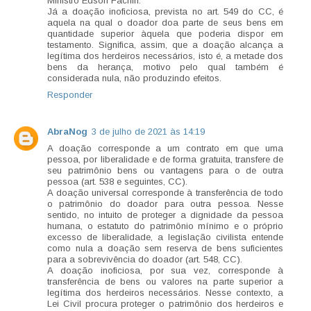
Ministro Edson Fachin.
Já a doação inoficiosa, prevista no art. 549 do CC, é
aquela na qual o doador doa parte de seus bens em
quantidade superior àquela que poderia dispor em
testamento. Significa, assim, que a doação alcança a
legítima dos herdeiros necessários, isto é, a metade dos
bens da herança, motivo pelo qual também é
considerada nula, não produzindo efeitos.
Responder
AbraNog
3 de julho de 2021 às 14:19
A doação corresponde a um contrato em que uma
pessoa, por liberalidade e de forma gratuita, transfere de
seu patrimônio bens ou vantagens para o de outra
pessoa (art. 538 e seguintes, CC).
A doação universal corresponde à transferência de todo
o patrimônio do doador para outra pessoa. Nesse
sentido, no intuito de proteger a dignidade da pessoa
humana, o estatuto do patrimônio mínimo e o próprio
excesso de liberalidade, a legislação civilista entende
como nula a doação sem reserva de bens suficientes
para a sobrevivência do doador (art. 548, CC).
A doação inoficiosa, por sua vez, corresponde à
transferência de bens ou valores na parte superior a
legítima dos herdeiros necessários. Nesse contexto, a
Lei Civil procura proteger o patrimônio dos herdeiros e