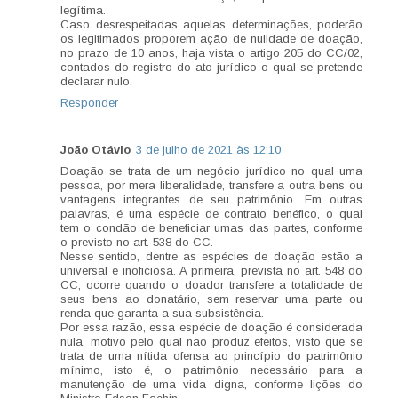
legítima.
Caso desrespeitadas aquelas determinações, poderão
os legitimados proporem ação de nulidade de doação,
no prazo de 10 anos, haja vista o artigo 205 do CC/02,
contados do registro do ato jurídico o qual se pretende
declarar nulo.
Responder
João Otávio
3 de julho de 2021 às 12:10
Doação se trata de um negócio jurídico no qual uma
pessoa, por mera liberalidade, transfere a outra bens ou
vantagens integrantes de seu patrimônio. Em outras
palavras, é uma espécie de contrato benéfico, o qual
tem o condão de beneficiar umas das partes, conforme
o previsto no art. 538 do CC.
Nesse sentido, dentre as espécies de doação estão a
universal e inoficiosa. A primeira, prevista no art. 548 do
CC, ocorre quando o doador transfere a totalidade de
seus bens ao donatário, sem reservar uma parte ou
renda que garanta a sua subsistência.
Por essa razão, essa espécie de doação é considerada
nula, motivo pelo qual não produz efeitos, visto que se
trata de uma nítida ofensa ao princípio do patrimônio
mínimo, isto é, o patrimônio necessário para a
manutenção de uma vida digna, conforme lições do