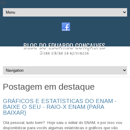
//]]>
BLOG DO EDUARDO GONÇALVES
Dicas diárias de aprovados.
Postagem em destaque
GRÁFICOS E ESTATÍSTICAS DO ENAM -
BAIXE O SEU - RAIO-X ENAM (PARA
BAIXAR)
Olá pessoal, tudo bem? Hoje saiu o edital do ENAM, e por isso vou
disponibilizar para vocês algumas estatísticas e gráficos que vão