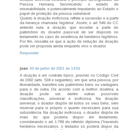
Pessoa Humana, favorecendo o estado de
miserabilidade, e potencialmente imputando ao Estado o
papel de proteção da pessoa vulnerável.
Quanto à doação inoficiosa, reflete a sucessão e a parte
da herança chamada ‘legítima’. Assim, o art. 549 do CC
entende nula a doação que exceder a parte do
patrimônio do doador passível de ser disposto no
testamento no caso de existência de herdeiros legítimos.
Por fim, ressalta-se que a ação de redução da doação
pode ser proposta ainda enquanto vivo o doador.
Responder
joao
30 de junho de 2021 às 14:53
A doação é um contrato típico, previsto no Código Civil
de 2002 (arts. 538 e seguintes), em que uma pessoa, por
liberalidade, transfere seu patrimônio bens ou vantagens
para o de outra. De acordo com a melhor doutrina, a
doação pode ser, dentre outras possíveis
classificações, universal e inoficiosa. Na doação
universal, o doador dispõe de todos os seus bens, sem
reservar para si próprio o quanto necessário para sua
subsistência. Na doação inoficiosa, o doador dispõe de
mais do que poderia dispor em testamento,
considerando o art. 1.789 do referido diploma (“havendo
herdeiros necessários, o testador só poderá dispor da