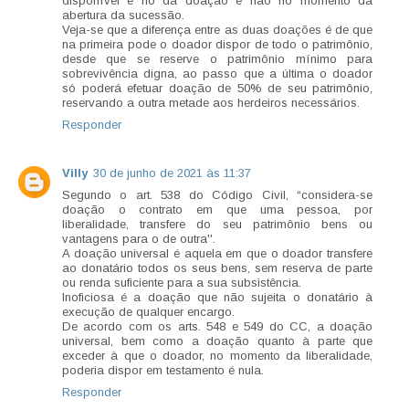
disponível é no da doação e não no momento da
abertura da sucessão.
Veja-se que a diferença entre as duas doações é de que
na primeira pode o doador dispor de todo o patrimônio,
desde que se reserve o patrimônio mínimo para
sobrevivência digna, ao passo que a última o doador
só poderá efetuar doação de 50% de seu patrimônio,
reservando a outra metade aos herdeiros necessários.
Responder
Villy
30 de junho de 2021 às 11:37
Segundo o art. 538 do Código Civil, “considera-se
doação o contrato em que uma pessoa, por
liberalidade, transfere do seu patrimônio bens ou
vantagens para o de outra''.
A doação universal é aquela em que o doador transfere
ao donatário todos os seus bens, sem reserva de parte
ou renda suficiente para a sua subsistência.
Inoficiosa é a doação que não sujeita o donatário à
execução de qualquer encargo.
De acordo com os arts. 548 e 549 do CC, a doação
universal, bem como a doação quanto à parte que
exceder à que o doador, no momento da liberalidade,
poderia dispor em testamento é nula.
Responder