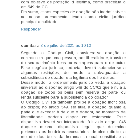
com objetivo de proteção d legitima, como preceitua o
art. 549 do CC.
Em suma, essas espécies de doação são inadmissíveis
no nosso ordenamento, tendo como efeito jurídico
principal a nulidade.
Responder
camilarc
3 de julho de 2021 às 10:10
Segundo o Código Civil, considera-se doação o
contrato em que uma pessoa, por liberalidade, transfere
do seu patrimônio bens ou vantagens para o de outra.
Esse negócio jurídico, todavia, deverá submeter-se a
algumas restrições, de modo a salvaguardar a
subsistência do doador e a legítima dos herdeiros.
Desse modo, o ordenamento jurídico veda a doação
universal ao dispor no artigo 548 do CC/02 que é nula a
doação de todos os bens sem reserva de parte, ou
renda suficiente para a subsistência do doador.
O Código Civilista também proíbe a doação inoficiosa
ao dispor, no artigo 549, ser nula a doação quanto à
parte que exceder à de que o doador, no momento da
liberalidade, poderia dispor em testamento. Esse
dispositivo deverá ser interpretado à luz do artigo 1846
daquele mesmo dispositivo legal, que determina
pertencer aos herdeiros necessários, de pleno direito, a
metade dos bens da herança, a qual constitui-se a