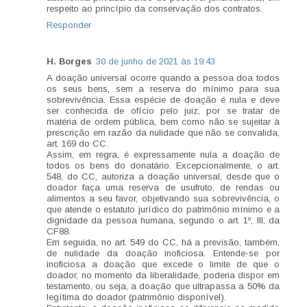
respeito ao princípio da conservação dos contratos.
Responder
H. Borges
30 de junho de 2021 às 19:43
A doação universal ocorre quando a pessoa doa todos
os seus bens, sem a reserva do mínimo para sua
sobrevivência. Essa espécie de doação é nula e deve
ser conhecida de ofício pelo juiz, por se tratar de
matéria de ordem pública, bem como não se sujeitar à
prescrição em razão da nulidade que não se convalida,
art. 169 do CC.
Assim, em regra, é expressamente nula a doação de
todos os bens do donatário. Excepcionalmente, o art.
548, do CC, autoriza a doação universal, desde que o
doador faça uma reserva de usufruto, de rendas ou
alimentos a seu favor, objetivando sua sobrevivência, o
que atende o estatuto jurídico do patrimônio mínimo e a
dignidade da pessoa humana, segundo o art. 1º, III, da
CF88.
Em seguida, no art. 549 do CC, há a previsão, também,
de nulidade da doação inoficiosa. Entende-se por
inoficiosa a doação que excede o limite de que o
doador, no momento da liberalidade, poderia dispor em
testamento, ou seja, a doação que ultrapassa a 50% da
legítima do doador (patrimônio disponível).