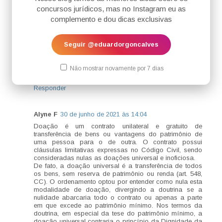
possuir o bem, é possível por dinheiro, considerando o
concursos jurídicos, mas no Instagram eu as
seu valor ao tempo da abertura da sucessão (artigo
complemento e dou dicas exclusivas
2.007, “caput” e §§ 1º e 2º, CC).
Inclusive as doações aos herdeiros necessários que
invadam a legítima e a quota disponível, estarão
Seguir @eduardorgoncalves
sujeitas às reduções (artigo 2.007, §3º, CC). No caso de
pluralidade dessas doações, em diferentes dadas, a
redução ocorrerá em ordem cronológica inversa, a ser
contada da última até que seja eliminado o excesso
Não mostrar novamente por 7 dias
(artigo 2.007, §4º, CC).
Responder
Alyne F
30 de junho de 2021 às 14:04
Doação é um contrato unilateral e gratuito de
transferência de bens ou vantagens do patrimônio de
uma pessoa para o de outra. O contrato possui
cláusulas limitativas expressas no Código Civil, sendo
consideradas nulas as doações universal e inoficiosa.
De fato, a doação universal é a transferência de todos
os bens, sem reserva de patrimônio ou renda (art. 548,
CC). O ordenamento optou por entender como nula esta
modalidade de doação, divergindo a doutrina se a
nulidade abarcaria todo o contrato ou apenas a parte
em que excede ao patrimônio mínimo. Nos termos da
doutrina, em especial da tese do patrimônio mínimo, a
doação universal contraria o princípio da Dignidade da