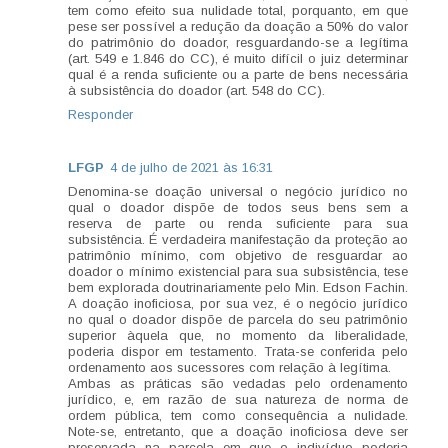
tem como efeito sua nulidade total, porquanto, em que
pese ser possível a redução da doação a 50% do valor
do patrimônio do doador, resguardando-se a legítima
(art. 549 e 1.846 do CC), é muito difícil o juiz determinar
qual é a renda suficiente ou a parte de bens necessária
à subsistência do doador (art. 548 do CC).
Responder
LFGP
4 de julho de 2021 às 16:31
Denomina-se doação universal o negócio jurídico no
qual o doador dispõe de todos seus bens sem a
reserva de parte ou renda suficiente para sua
subsistência. É verdadeira manifestação da proteção ao
patrimônio mínimo, com objetivo de resguardar ao
doador o mínimo existencial para sua subsistência, tese
bem explorada doutrinariamente pelo Min. Edson Fachin.
A doação inoficiosa, por sua vez, é o negócio jurídico
no qual o doador dispõe de parcela do seu patrimônio
superior àquela que, no momento da liberalidade,
poderia dispor em testamento. Trata-se conferida pelo
ordenamento aos sucessores com relação à legítima.
Ambas as práticas são vedadas pelo ordenamento
jurídico, e, em razão de sua natureza de norma de
ordem pública, tem como consequência a nulidade.
Note-se, entretanto, que a doação inoficiosa deve ser
preservada na parcela em que o indivíduo poderia