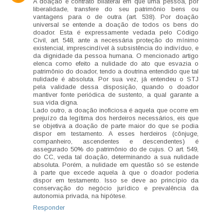
A doação é contrato bilateral em que uma pessoa, por
liberalidade, transfere do seu patrimônio bens ou
vantagens para o de outra (art. 538). Por doação
universal se entende a doação de todos os bens do
doador. Esta é expressamente vedada pelo Código
Civil, art. 548, ante a necessária proteção do mínimo
existencial, imprescindível à subsistência do indivíduo, e
da dignidade da pessoa humana. O mencionado artigo
elenca como efeito a nulidade do ato que esvazia o
patrimônio do doador, tendo a doutrina entendido que tal
nulidade é absoluta. Por sua vez, já entendeu o STJ
pela validade dessa disposição, quando o doador
mantiver fonte periódica de sustento, a qual garante a
sua vida digna.
Lado outro, a doação inoficiosa é aquela que ocorre em
prejuízo da legítima dos herdeiros necessários, eis que
se objetiva a doação de parte maior do que se podia
dispor em testamento. A esses herdeiros (cônjuge,
companheiro, ascendentes e descendentes) é
assegurado 50% do patrimônio do de cujus. O art. 549,
do CC, veda tal doação, determinando a sua nulidade
absoluta. Porém, a nulidade em questão só se estende
à parte que excede aquela à que o doador poderia
dispor em testamento. Isso se deve ao princípio da
conservação do negócio jurídico e prevalência da
autonomia privada, na hipótese.
Responder