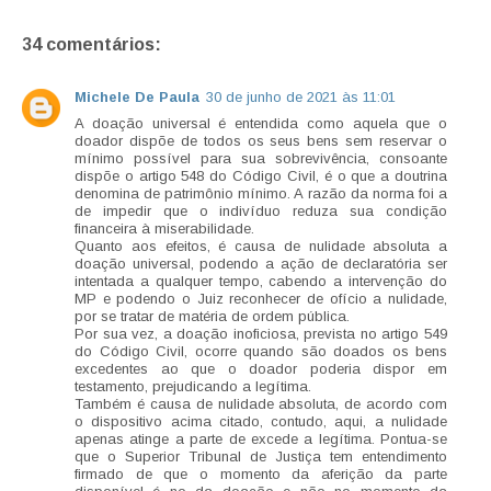
34 comentários:
Michele De Paula
30 de junho de 2021 às 11:01
A doação universal é entendida como aquela que o
doador dispõe de todos os seus bens sem reservar o
mínimo possível para sua sobrevivência, consoante
dispõe o artigo 548 do Código Civil, é o que a doutrina
denomina de patrimônio mínimo. A razão da norma foi a
de impedir que o indivíduo reduza sua condição
financeira à miserabilidade.
Quanto aos efeitos, é causa de nulidade absoluta a
doação universal, podendo a ação de declaratória ser
intentada a qualquer tempo, cabendo a intervenção do
MP e podendo o Juiz reconhecer de ofício a nulidade,
por se tratar de matéria de ordem pública.
Por sua vez, a doação inoficiosa, prevista no artigo 549
do Código Civil, ocorre quando são doados os bens
excedentes ao que o doador poderia dispor em
testamento, prejudicando a legítima.
Também é causa de nulidade absoluta, de acordo com
o dispositivo acima citado, contudo, aqui, a nulidade
apenas atinge a parte de excede a legítima. Pontua-se
que o Superior Tribunal de Justiça tem entendimento
firmado de que o momento da aferição da parte