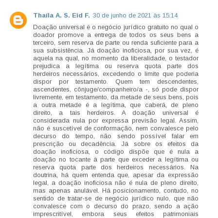
Thaíla A. S. Eid F.
30 de junho de 2021 às 15:14
Doação universal é o negócio jurídico gratuito no qual o
doador promove a entrega de todos os seus bens a
terceiro, sem reserva de parte ou renda suficiente para a
sua subsistência. Já doação inoficiosa, por sua vez, é
aquela na qual, no momento da liberalidade, o testador
prejudica a legítima ou reserva quota parte dos
herdeiros necessários, excedendo o limite que poderia
dispor por testamento. Quem tem descendentes,
ascendentes, cônjuge/companheiro/a -, só pode dispor
livremente, em testamento, da metade de seus bens, pois
a outra metade é a legítima, que caberá, de pleno
direito, a tais herdeiros. A doação universal é
considerada nula por expressa previsão legal. Assim,
não é suscetível de conformação, nem convalesce pelo
decurso do tempo, não sendo possível falar em
prescrição ou decadência. Já sobre os efeitos da
doação inoficiosa, o código dispõe que é nula a
doação no tocante à parte que exceder a legítima ou
reserva quota parte dos herdeiros necessários. Na
doutrina, há quem entenda que, apesar da expressão
legal, a doação inoficiosa não é nula de pleno direito,
mas apenas anulável. Há posicionamento, contudo, no
sentido de tratar-se de negócio jurídico nulo, que não
convalesce com o decurso do prazo, sendo a ação
imprescritível, embora seus efeitos patrimoniais