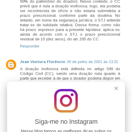
50% do patrimônio do doador). Nesse contexto, o CC
prevê que é nula a doação inoficiosa, logo, ela poderia
ser reconhecida de ofício e não estaria submetida a
prazo prescricional, conforme parte da doutrina. No
entanto, em nome da segurança jurídica, o STJ entende
tratar-se de nulidade relativa. Dessa forma, como não
há prazo expresso para a presente hipótese, aplica-se,
ainda de acordo com o STJ, o prazo prescricional
residual de 10 (dez anos), do art. 205 do CC.
Responder
Jean Ventura Florêncio
30 de junho de 2021 às 13:32
A doação inoficiosa está definida no artigo 549 do
Código Civil (CC), sendo uma doação nula quanto à
parte que exceder à de que o doador poderia dispor em
testamento, no momento da liberalidade. Como exemplo
✕
é possível citar a doação em que há transferência de
patrimônio tamanha, a ponto de o doador não restar
com patrimônio que lhe garanta o mínimo existencial.
Também, a doação que ofende a legítima, ou seja, a
metade dos bens da herança que são pertencentes aos
herdeiros necessários, de pleno direito (artigo 1.846,
CC).
Siga-me no Instagram
Diante da nulidade do excesso há redução da
respectiva parte, restituindo ao montante. Prefere-se a
restituição em espécie, mas se o donatário já não
Nesse blog temos as melhores dicas sobre os