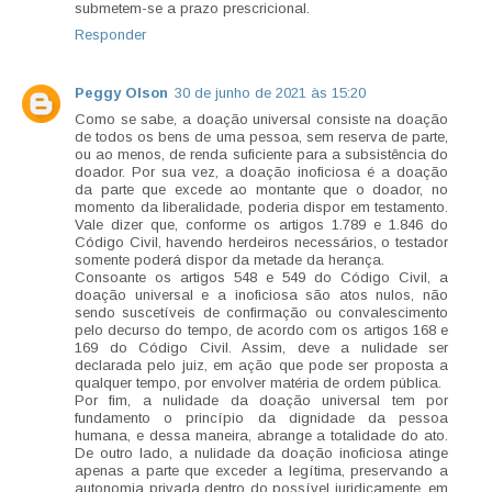
submetem-se a prazo prescricional.
Responder
Peggy Olson
30 de junho de 2021 às 15:20
Como se sabe, a doação universal consiste na doação
de todos os bens de uma pessoa, sem reserva de parte,
ou ao menos, de renda suficiente para a subsistência do
doador. Por sua vez, a doação inoficiosa é a doação
da parte que excede ao montante que o doador, no
momento da liberalidade, poderia dispor em testamento.
Vale dizer que, conforme os artigos 1.789 e 1.846 do
Código Civil, havendo herdeiros necessários, o testador
somente poderá dispor da metade da herança.
Consoante os artigos 548 e 549 do Código Civil, a
doação universal e a inoficiosa são atos nulos, não
sendo suscetíveis de confirmação ou convalescimento
pelo decurso do tempo, de acordo com os artigos 168 e
169 do Código Civil. Assim, deve a nulidade ser
declarada pelo juiz, em ação que pode ser proposta a
qualquer tempo, por envolver matéria de ordem pública.
Por fim, a nulidade da doação universal tem por
fundamento o princípio da dignidade da pessoa
humana, e dessa maneira, abrange a totalidade do ato.
De outro lado, a nulidade da doação inoficiosa atinge
apenas a parte que exceder a legítima, preservando a
autonomia privada dentro do possível juridicamente, em