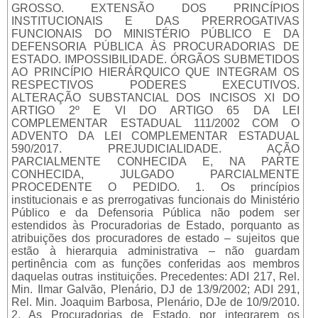
GROSSO. EXTENSÃO DOS PRINCÍPIOS
INSTITUCIONAIS E DAS PRERROGATIVAS
FUNCIONAIS DO MINISTÉRIO PÚBLICO E DA
DEFENSORIA PÚBLICA ÀS PROCURADORIAS DE
ESTADO. IMPOSSIBILIDADE. ÓRGÃOS SUBMETIDOS
AO PRINCÍPIO HIERÁRQUICO QUE INTEGRAM OS
RESPECTIVOS PODERES EXECUTIVOS.
ALTERAÇÃO SUBSTANCIAL DOS INCISOS XI DO
ARTIGO 2º E VI DO ARTIGO 65 DA LEI
COMPLEMENTAR ESTADUAL 111/2002 COM O
ADVENTO DA LEI COMPLEMENTAR ESTADUAL
590/2017. PREJUDICIALIDADE. AÇÃO
PARCIALMENTE CONHECIDA E, NA PARTE
CONHECIDA, JULGADO PARCIALMENTE
PROCEDENTE O PEDIDO. 1. Os princípios
institucionais e as prerrogativas funcionais do Ministério
Público e da Defensoria Pública não podem ser
estendidos às Procuradorias de Estado, porquanto as
atribuições dos procuradores de estado – sujeitos que
estão à hierarquia administrativa – não guardam
pertinência com as funções conferidas aos membros
daquelas outras instituições. Precedentes: ADI 217, Rel.
Min. Ilmar Galvão, Plenário, DJ de 13/9/2002; ADI 291,
Rel. Min. Joaquim Barbosa, Plenário, DJe de 10/9/2010.
2. As Procuradorias de Estado, por integrarem os