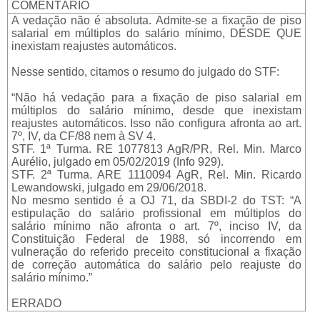
COMENTÁRIO
A vedação não é absoluta. Admite-se a fixação de piso
salarial em múltiplos do salário mínimo, DESDE QUE
inexistam reajustes automáticos.
Nesse sentido, citamos o resumo do julgado do STF:
“Não há vedação para a fixação de piso salarial em
múltiplos do salário mínimo, desde que inexistam
reajustes automáticos. Isso não configura afronta ao art.
7º, IV, da CF/88 nem à SV 4.
STF. 1ª Turma. RE 1077813 AgR/PR, Rel. Min. Marco
Aurélio, julgado em 05/02/2019 (Info 929).
STF. 2ª Turma. ARE 1110094 AgR, Rel. Min. Ricardo
Lewandowski, julgado em 29/06/2018.
No mesmo sentido é a OJ 71, da SBDI-2 do TST: “A
estipulação do salário profissional em múltiplos do
salário mínimo não afronta o art. 7º, inciso IV, da
Constituição Federal de 1988, só incorrendo em
vulneração do referido preceito constitucional a fixação
de correção automática do salário pelo reajuste do
salário mínimo.”
ERRADO