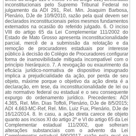
inconstitucionais pelo Supremo Tribunal Federal no
julgamento da ADI 291, Rel. Min. Joaquim Barbosa,
Plenário, DJe de 10/9/2010, razão pela qual devem ser
declarados inconstitucionais pelos mesmos fundamentos
externados na ocasião do referido julgado. 6. O inciso
VIII do artigo 65 da Lei Complementar 111/2002 do
Estado de Mato Grosso apresenta inconstitucionalidade
parcial, mercê de a submissão da relotação e da
remoção de procuradores estaduais por interesse
público à decisão do Colégio de Procuradores configurar
forma de inamovibilidade mitigada incompatível com o
princípio hierárquico. 7. A revogação ou exaurimento da
eficácia jurídico-normativa de dispositivo impugnado
implica a prejudicialidade da ação, por perda de seu
objeto, máxime porque o objetivo da ação direta é a
declaração, em tese, da inconstitucionalidade de lei ou
ato normativo federal ou estadual e o seu consequente
expurgo do ordenamento jurídico. Precedentes: ADI
4.365, Rel. Min. Dias Toffoli, Plenário, DJe de 8/5/2015;
ADI 4.663-MC-Ref, Rel. Min. Luiz Fux, Plenário, DJe de
16/12/2014. 8. In casu, a ação direta carece de objeto
quanto aos incisos XI do artigo 2º e VI do artigo 65 da Lei
Complementar estadual 111/2002, que sofreram
alterações substanciais com o advento da Lei
Complementar estadual 590/2017, razão pela qual se