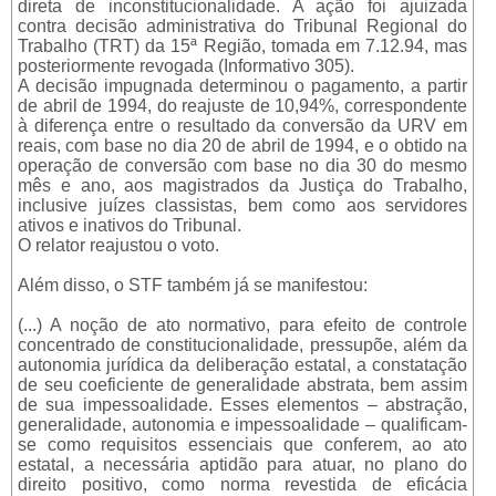
direta de inconstitucionalidade. A ação foi ajuizada
contra decisão administrativa do Tribunal Regional do
Trabalho (TRT) da 15ª Região, tomada em 7.12.94, mas
posteriormente revogada (Informativo 305).
A decisão impugnada determinou o pagamento, a partir
de abril de 1994, do reajuste de 10,94%, correspondente
à diferença entre o resultado da conversão da URV em
reais, com base no dia 20 de abril de 1994, e o obtido na
operação de conversão com base no dia 30 do mesmo
mês e ano, aos magistrados da Justiça do Trabalho,
inclusive juízes classistas, bem como aos servidores
ativos e inativos do Tribunal.
O relator reajustou o voto.
Além disso, o STF também já se manifestou:
(...) A noção de ato normativo, para efeito de controle
concentrado de constitucionalidade, pressupõe, além da
autonomia jurídica da deliberação estatal, a constatação
de seu coeficiente de generalidade abstrata, bem assim
de sua impessoalidade. Esses elementos – abstração,
generalidade, autonomia e impessoalidade – qualificam-
se como requisitos essenciais que conferem, ao ato
estatal, a necessária aptidão para atuar, no plano do
direito positivo, como norma revestida de eficácia