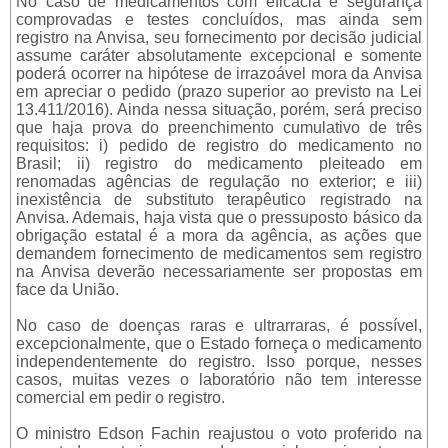
No caso de medicamentos com eficácia e segurança
comprovadas e testes concluídos, mas ainda sem
registro na Anvisa, seu fornecimento por decisão judicial
assume caráter absolutamente excepcional e somente
poderá ocorrer na hipótese de irrazoável mora da Anvisa
em apreciar o pedido (prazo superior ao previsto na Lei
13.411/2016). Ainda nessa situação, porém, será preciso
que haja prova do preenchimento cumulativo de três
requisitos: i) pedido de registro do medicamento no
Brasil; ii) registro do medicamento pleiteado em
renomadas agências de regulação no exterior; e iii)
inexistência de substituto terapêutico registrado na
Anvisa. Ademais, haja vista que o pressuposto básico da
obrigação estatal é a mora da agência, as ações que
demandem fornecimento de medicamentos sem registro
na Anvisa deverão necessariamente ser propostas em
face da União.
No caso de doenças raras e ultrarraras, é possível,
excepcionalmente, que o Estado forneça o medicamento
independentemente do registro. Isso porque, nesses
casos, muitas vezes o laboratório não tem interesse
comercial em pedir o registro.
O ministro Edson Fachin reajustou o voto proferido na