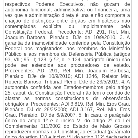
respectivos Poderes Executivos, não gozam de
autonomia funcional, administrativa ou financeira, uma
vez que a administração direta é una e não comporta a
criação de distinções entre órgãos em hipóteses não
contempladas explícita ou implicitamente pela
Constituição Federal. Precedente: ADI 291, Rel. Min.
Joaquim Barbosa, Plenário, DJe de 10/9/2010. 3. A
garantia da inamovibilidade conferida pela Constituição
Federal aos magistrados, aos membros do Ministério
Público e aos membros da Defensoria Pública (artigos
93, VIII; 95, II; 128, § 5º, b; e 134, parágrafo único) não
pode ser estendida aos procuradores de estado.
Precedentes: ADI 291, Rel. Min. Joaquim Barbosa,
Plenário, DJe de 10/9/2010; ADI 1246, Relator Min.
Roberto Barroso, Tribunal Pleno, DJe de 23/5/2019. 4. A
autonomia conferida aos Estados-membros pelo artigo
25, caput, da Constituição Federal não tem o condão de
afastar as normas constitucionais de observância
obrigatória. Precedentes: ADI 3.819, Rel. Min. Eros Grau,
Plenário, DJ de 28/3/2008; ADI 3.167, Rel. Min. Eros
Grau, Plenário, DJ de 6/9/2007. 5. In casu, o parágrafo
único do artigo 1º e o inciso VI do artigo 2º da Lei
Complementar 111/2002 do Estado de Mato Grosso
reproduzem normas da Constituição estadual (parágrafo
único do artigo 110 e inciso VII do artigo 112) declaradas