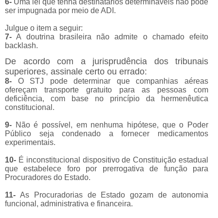
6-
Uma lei que tenha destinatários determináveis não pode
ser impugnada por meio de ADI.
Julgue o item a seguir:
7-
A doutrina brasileira não admite o chamado efeito
backlash.
De acordo com a jurisprudência dos tribunais
superiores, assinale certo ou errado:
8-
O STJ pode determinar que companhias aéreas
ofereçam transporte gratuito para as pessoas com
deficiência, com base no princípio da hermenêutica
constitucional.
9-
Não é possível, em nenhuma hipótese, que o Poder
Público seja condenado a fornecer medicamentos
experimentais.
10-
É inconstitucional dispositivo de Constituição estadual
que estabelece foro por prerrogativa de função para
Procuradores do Estado.
11-
As Procuradorias de Estado gozam de autonomia
funcional, administrativa e financeira.