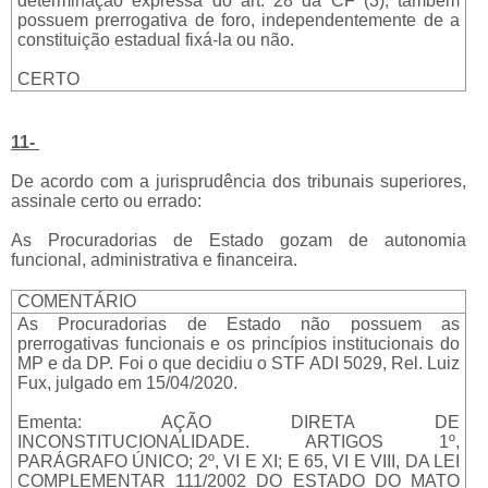
determinação expressa do art. 28 da CF (3), também
possuem prerrogativa de foro, independentemente de a
constituição estadual fixá-la ou não.
CERTO
11-
De acordo com a jurisprudência dos tribunais superiores,
assinale certo ou errado:
As Procuradorias de Estado gozam de autonomia
funcional, administrativa e financeira.
COMENTÁRIO
As Procuradorias de Estado não possuem as
prerrogativas funcionais e os princípios institucionais do
MP e da DP. Foi o que decidiu o STF ADI 5029, Rel. Luiz
Fux, julgado em 15/04/2020.
Ementa: AÇÃO DIRETA DE
INCONSTITUCIONALIDADE. ARTIGOS 1º,
PARÁGRAFO ÚNICO; 2º, VI E XI; E 65, VI E VIII, DA LEI
COMPLEMENTAR 111/2002 DO ESTADO DO MATO