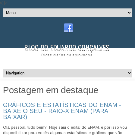
//]]>
BLOG DO EDUARDO GONÇALVES
Dicas diárias de aprovados.
Postagem em destaque
GRÁFICOS E ESTATÍSTICAS DO ENAM -
BAIXE O SEU - RAIO-X ENAM (PARA
BAIXAR)
Olá pessoal, tudo bem? Hoje saiu o edital do ENAM, e por isso vou
disponibilizar para vocês algumas estatísticas e gráficos que vão