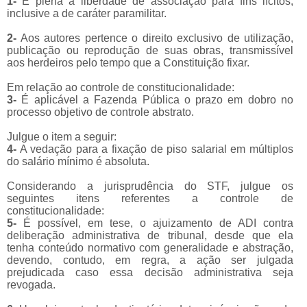
1-
É plena a liberdade de associação para fins lícitos,
inclusive a de caráter paramilitar.
2-
Aos autores pertence o direito exclusivo de utilização,
publicação ou reprodução de suas obras, transmissível
aos herdeiros pelo tempo que a Constituição fixar.
Em relação ao controle de constitucionalidade:
3-
É aplicável a Fazenda Pública o prazo em dobro no
processo objetivo de controle abstrato.
Julgue o item a seguir:
4-
A vedação para a fixação de piso salarial em múltiplos
do salário mínimo é absoluta.
Considerando a jurisprudência do STF, julgue os
seguintes itens referentes a controle de
constitucionalidade:
5-
É possível, em tese, o ajuizamento de ADI contra
deliberação administrativa de tribunal, desde que ela
tenha conteúdo normativo com generalidade e abstração,
devendo, contudo, em regra, a ação ser julgada
prejudicada caso essa decisão administrativa seja
revogada.