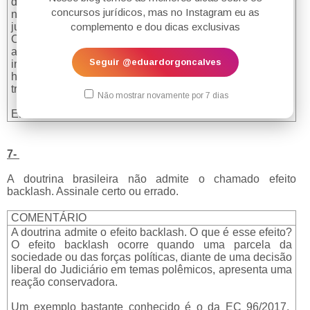
discute é a constitucionalidade das leis impugnadas e
concursos jurídicos, mas no Instagram eu as
não o trânsito em julgado dos acordos homologados
judicialmente.
complemento e dou dicas exclusivas
O ministro Marco Aurélio registrou que, em observância
ao princípio da vedação à supressão de instância, é
Seguir @eduardorgoncalves
inviável a apreciação da controvérsia pelo Supremo,
haja vista que não houve julgamento do mérito pelo
tribunal de origem.
Não mostrar novamente por 7 dias
ERRADO
7-
A doutrina brasileira não admite o chamado efeito
backlash. Assinale certo ou errado.
COMENTÁRIO
A doutrina admite o efeito backlash. O que é esse efeito?
O efeito backlash ocorre quando uma parcela da
sociedade ou das forças políticas, diante de uma decisão
liberal do Judiciário em temas polêmicos, apresenta uma
reação conservadora.
Um exemplo bastante conhecido é o da EC 96/2017.