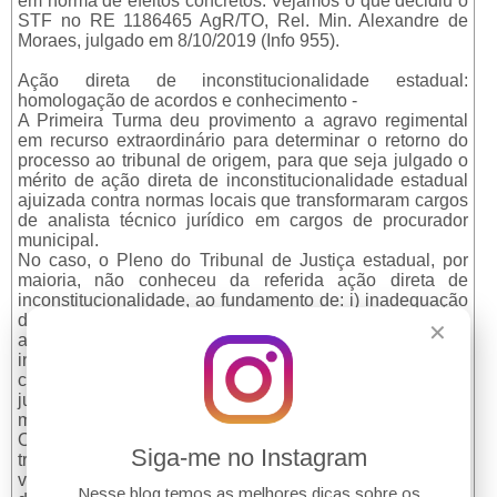
em norma de efeitos concretos. Vejamos o que decidiu o
STF no RE 1186465 AgR/TO, Rel. Min. Alexandre de
Moraes, julgado em 8/10/2019 (Info 955).
Ação direta de inconstitucionalidade estadual:
homologação de acordos e conhecimento -
A Primeira Turma deu provimento a agravo regimental
em recurso extraordinário para determinar o retorno do
processo ao tribunal de origem, para que seja julgado o
mérito de ação direta de inconstitucionalidade estadual
ajuizada contra normas locais que transformaram cargos
de analista técnico jurídico em cargos de procurador
municipal.
No caso, o Pleno do Tribunal de Justiça estadual, por
maioria, não conheceu da referida ação direta de
inconstitucionalidade, ao fundamento de: i) inadequação
do procedimento escolhido pelo requerente para veicular
✕
as pretensões deduzidas na inicial e ii) afronta ao
instituto da coisa julgada material, visto que as normas
contestadas seriam fruto de acordo homologado
judicialmente, sendo, portanto, inviável a rediscussão da
matéria.
O colegiado entendeu não subsistir a afirmação do
Siga-me no Instagram
tribunal de origem no sentido de que as normas tidas por
viciadas não podem ser objeto de ADI, pois o que se
Nesse blog temos as melhores dicas sobre os