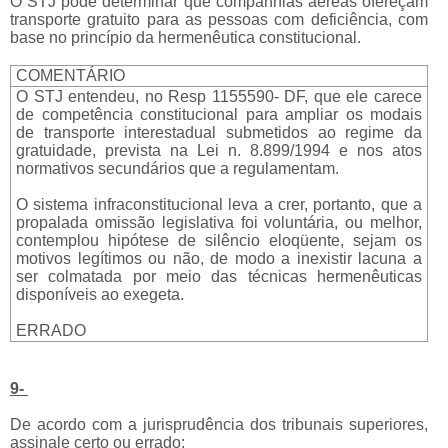
O STJ pode determinar que companhias aéreas ofereçam
transporte gratuito para as pessoas com deficiência, com
base no princípio da hermenêutica constitucional.
COMENTÁRIO
O STJ entendeu, no Resp 1155590- DF, que ele carece
de competência constitucional para ampliar os modais
de transporte interestadual submetidos ao regime da
gratuidade, prevista na Lei n. 8.899/1994 e nos atos
normativos secundários que a regulamentam.
O sistema infraconstitucional leva a crer, portanto, que a
propalada omissão legislativa foi voluntária, ou melhor,
contemplou hipótese de silêncio eloqüente, sejam os
motivos legítimos ou não, de modo a inexistir lacuna a
ser colmatada por meio das técnicas hermenêuticas
disponíveis ao exegeta.
ERRADO
9-
De acordo com a jurisprudência dos tribunais superiores,
assinale certo ou errado: