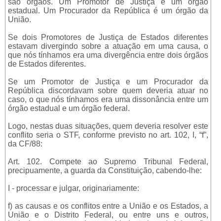
são órgãos. Um Promotor de Justiça é um órgão
estadual. Um Procurador da República é um órgão da
União.
Se dois Promotores de Justiça de Estados diferentes
estavam divergindo sobre a atuação em uma causa, o
que nós tínhamos era uma divergência entre dois órgãos
de Estados diferentes.
Se um Promotor de Justiça e um Procurador da
República discordavam sobre quem deveria atuar no
caso, o que nós tínhamos era uma dissonância entre um
órgão estadual e um órgão federal.
Logo, nestas duas situações, quem deveria resolver este
conflito seria o STF, conforme previsto no art. 102, I, “f”,
da CF/88:
Art. 102. Compete ao Supremo Tribunal Federal,
precipuamente, a guarda da Constituição, cabendo-lhe:
I - processar e julgar, originariamente:
f) as causas e os conflitos entre a União e os Estados, a
União e o Distrito Federal, ou entre uns e outros,