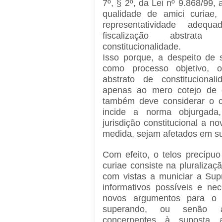
7º, § 2º, da Lei nº 9.868/99,
qualidade de amici curiae,
representatividade adeq
fiscalização abstra
constitucionalidade.
Isso porque, a despeito de s
como processo objetivo, o
abstrato de constitucional
apenas ao mero cotejo de 
também deve considerar o ce
incide a norma objurgada
jurisdição constitucional a 
medida, sejam afetados em su
Com efeito, o telos precípu
curiae consiste na pluralizaç
com vistas a municiar a Su
informativos possíveis e ne
novos argumentos para o d
superando, ou senão am
concernentes à suposta a