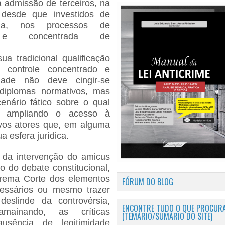
 a admissão de terceiros, na
 desde que investidos de
uada, nos processos de
ta e concentrada de
ua tradicional qualificação
 controle concentrado e
idade não deve cingir-se
diplomas normativos, mas
nário fático sobre o qual
, ampliando o acesso à
novos atores que, em alguma
a esfera jurídica.
o da intervenção do amicus
ão do debate constitucional,
prema Corte dos elementos
FÓRUM DO BLOG
cessários ou mesmo trazer
eslinde da controvérsia,
ENCONTRE TUDO O QUE PROCURA
ainando, as críticas
(TEMÁRIO/SUMÁRIO DO SITE)
usência de legitimidade