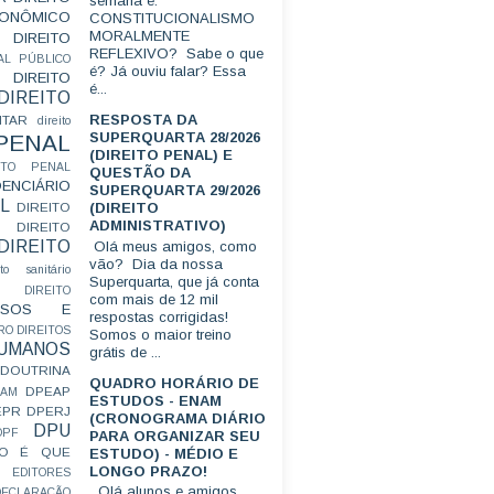
semana é:
CONÔMICO
CONSTITUCIONALISMO
MORALMENTE
DIREITO
REFLEXIVO? Sabe o que
AL PÚBLICO
é? Já ouviu falar? Essa
DIREITO
é...
DIREITO
RESPOSTA DA
ITAR
direito
SUPERQUARTA 28/2026
 PENAL
(DIREITO PENAL) E
EITO PENAL
QUESTÃO DA
ENCIÁRIO
SUPERQUARTA 29/2026
L
(DIREITO
DIREITO
ADMINISTRATIVO)
DIREITO
DIREITO
Olá meus amigos, como
vão? Dia da nossa
ito sanitário
Superquarta, que já conta
DIREITO
com mais de 12 mil
FUSOS E
respostas corrigidas!
RO
DIREITOS
Somos o maior treino
HUMANOS
grátis de ...
DOUTRINA
QUADRO HORÁRIO DE
DPEAP
EAM
ESTUDOS - ENAM
EPR
DPERJ
(CRONOGRAMA DIÁRIO
DPU
DPF
PARA ORGANIZAR SEU
O É QUE
ESTUDO) - MÉDIO E
LONGO PRAZO!
EDITORES
Olá alunos e amigos.
ECLARAÇÃO