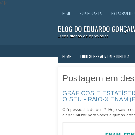
//]]>
HOME
SUPERQUARTA
INSTAGRAM ED
BLOG DO EDUARDO GONÇAL
Dicas diárias de aprovados.
HOME
TUDO SOBRE ATIVIDADE JURÍDICA
Postagem em des
GRÁFICOS E ESTATÍSTI
O SEU - RAIO-X ENAM (
Olá pessoal, tudo bem? Hoje saiu o edi
disponibilizar para vocês algumas estatí