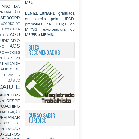
MPU.
 ANO DA
PROVAÇÃO
LENIZE LUNARDI
, graduada
ASE
30CPR
em direito pela UFGD,
promotora de Justiça do
ACORDO DE
MP/MS, ex-promotora do
R
ADVOCACIA
MP/PR e MP/MS.
AGU
LÍCIA
JUDICIÁRIO
AOS
SITES
ME
RECOMENDADOS
ROVAÇÕES
NTO
ART. 28
ATIVIDADE
AUDIO DE
 TRABALHO
BÁSICO
CAIU E
ARREIRAS
CESPE
SPE
COACHING
OLABORAÇÃO
CURSO SABER
PREPARAR
JURÍDICO
MISSO DE
ENTRAÇÃO
URSEIROS