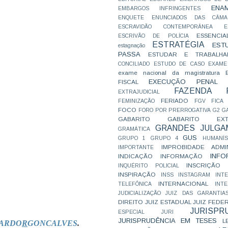
ENA
EMBARGOS INFRINGENTES
ENQUETE
ENUNCIADOS DAS CÂMA
ESCRAVIDÃO CONTEMPORÂNEA
E
ESSENCIA
ESCRIVÃO DE POLÍCIA
ESTRATÉGIA
EST
estagnação
PASSA
ESTUDAR E TRABALHA
CONCILIADO
ESTUDO DE CASO
EXAME
exame nacional da magistratura
EXECUÇÃO PENAL
FISCAL
FAZENDA P
EXTRAJUDICIAL
FERIADO
FEMINIZAÇÃO
FGV
FICA
FOCO
FORO POR PRERROGATIVA
G2
G
GABARITO
GABARITO EXTR
GRANDES JULGA
GRAMÁTICA
GUS
GRUPO 1
GRUPO 4
HUMANÍS
IMPROBIDADE ADMIN
IMPORTANTE
INFO
INDICAÇÃO
INFORMAÇÃO
INSCRIÇÃO D
INQUÉRITO POLICIAL
INSPIRAÇÃO
INSS
INSTAGRAM
INT
INTERNACIONAL
TELEFÔNICA
INT
JUDICIALIZAÇÃO
JUIZ DAS GARANTIA
DIREITO
JUIZ ESTADUAL
JUIZ FEDE
JURISPR
ESPECIAL
JURI
JURISPRUDÊNCIA EM TESES
L
ARDO
R
GONCALVES
.