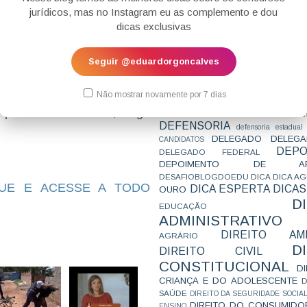
CONCURSO
CONCURSO 
 que a nova legislação,
jurídicos, mas no Instagram eu as complemento e dou
CONCURSOS
CONCURSOS 
uiz das garantias”, pode
dicas exclusivas
CONCURSOS NÍVEL HARD
C
esses constitucionalmente
TEMPORÁRIA
CONVENÇÃO 169
C
a consonância, ainda, com a
CORTE INTERA
INTERNACIONAL
Seguir @eduardorgoncalves
CPC2015
CRI
CPI
CPR
er Haberle de “sociedade
CRONOGRAMA
CTB
CURIOSIDADES
ituição”.
CURSO
CURSO ESTUDO DE CASO - T
Não mostrar novamente por 7 dias
PARA A SUBJETIVA
CURSO PROVA D
rovas discursivas, logo
DE
CURSO PROVA ORAL
DEBATE
DEFENSORIA
defensoria estadual
DELEGADO
DELEGA
CANDIDATOS
DEPO
DELEGADO FEDERAL
DEPOIMENTO DE AP
DESAFIOBLOGDOEDU
DICA
DICA A
QUE E ACESSE A TODO
DICA ESPERTA
DICAS
OURO
D
EDUCAÇÃO
ADMINISTRATIVO
DIREITO AMB
AGRÁRIO
D
DIREITO CIVIL
CONSTITUCIONAL
D
CRIANÇA E DO ADOLESCENTE
D
SAÚDE
DIREITO DA SEGURIDADE SOCIA
DIREITO DO CONSUMIDO
ENSINO