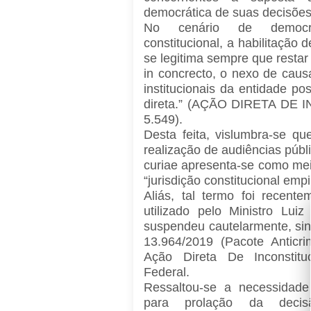
democrática de suas decisõe
No cenário de democrat
constitucional, a habilitação 
se legitima sempre que resta
in concrecto, o nexo de causa
institucionais da entidade po
direta.” (AÇÃO DIRETA DE
5.549).
Desta feita, vislumbra-se q
realização de audiências públ
curiae apresenta-se como me
“jurisdição constitucional em
Aliás, tal termo foi recent
utilizado pelo Ministro Lu
suspendeu cautelarmente, sine
13.964/2019 (Pacote Anticr
Ação Direta De Inconstituc
Federal.
Ressaltou-se a necessidad
para prolação da decisão