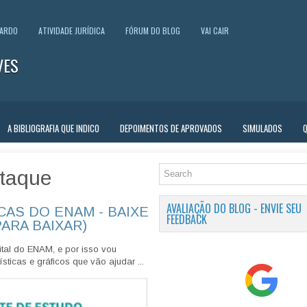
UARDO
ATIVIDADE JURÍDICA
FÓRUM DO BLOG
VAI CAIR
VES
A BIBLIOGRAFIA QUE INDICO
DEPOIMENTOS DE APROVADOS
SIMULADOS
taque
AVALIAÇÃO DO BLOG - ENVIE SEU
CAS DO ENAM - BAIXE
FEEDBACK
PARA BAIXAR)
tal do ENAM, e por isso vou
sticas e gráficos que vão ajudar ...