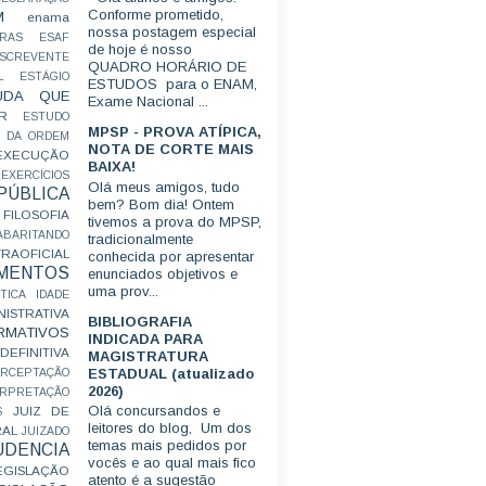
Conforme prometido,
M
enama
nossa postagem especial
RAS
ESAF
de hoje é nosso
SCREVENTE
QUADRO HORÁRIO DE
L
ESTÁGIO
ESTUDOS para o ENAM,
UDA QUE
Exame Nacional ...
R
ESTUDO
MPSP - PROVA ATÍPICA,
 DA ORDEM
NOTA DE CORTE MAIS
EXECUÇÃO
BAIXA!
EXERCÍCIOS
Olá meus amigos, tudo
ÚBLICA
bem? Bom dia! Ontem
FILOSOFIA
tivemos a prova do MPSP,
ABARITANDO
tradicionalmente
AOFICIAL
conhecida por apresentar
MENTOS
enunciados objetivos e
uma prov...
TICA
IDADE
ISTRATIVA
BIBLIOGRAFIA
RMATIVOS
INDICADA PARA
EFINITIVA
MAGISTRATURA
ESTADUAL (atualizado
ERCEPTAÇÃO
2026)
ERPRETAÇÃO
Olá concursandos e
JUIZ DE
S
leitores do blog, Um dos
RAL
JUIZADO
temas mais pedidos por
UDENCIA
vocês e ao qual mais fico
EGISLAÇÃO
atento é a sugestão