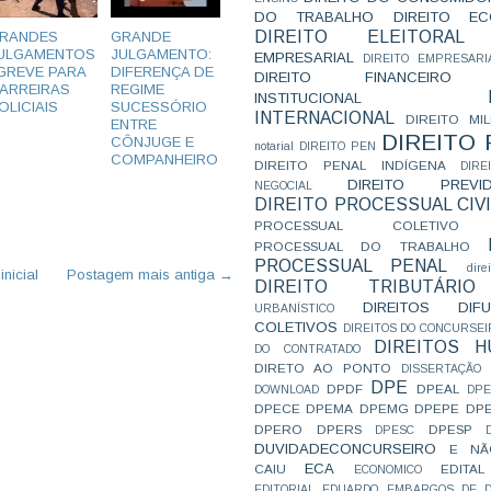
DO TRABALHO
DIREITO E
DIREITO ELEITORAL
RANDES
GRANDE
ULGAMENTOS
JULGAMENTO:
EMPRESARIAL
DIREITO EMPRESARI
 GREVE PARA
DIFERENÇA DE
DIREITO FINANCEIRO
ARREIRAS
REGIME
INSTITUCIONAL
OLICIAIS
SUCESSÓRIO
INTERNACIONAL
DIREITO MIL
ENTRE
DIREITO
CÔNJUGE E
notarial
DIREITO PEN
COMPANHEIRO
DIREITO PENAL INDÍGENA
DIR
DIREITO PREVID
NEGOCIAL
DIREITO PROCESSUAL CIVI
PROCESSUAL COLETIVO
PROCESSUAL DO TRABALHO
PROCESSUAL PENAL
dire
nicial
Postagem mais antiga →
DIREITO TRIBUTÁRIO
DIREITOS DI
URBANÍSTICO
COLETIVOS
DIREITOS DO CONCURSEI
DIREITOS 
DO CONTRATADO
DIRETO AO PONTO
DISSERTAÇÃO
DPE
DPDF
DPEAL
DOWNLOAD
DP
DPECE
DPEMA
DPEMG
DPEPE
DP
DPERO
DPERS
DPESP
DPESC
DUVIDADECONCURSEIRO
E NÃ
ECA
CAIU
EDITAL
ECONOMICO
EDITORIAL
EDUARDO
EMBARGOS DE D