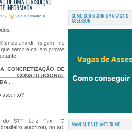
ÇÃO DE UMA JURISDIÇÃO
TE INFORMADA
COMO CONSEGUIR UMA VAGA DE
VES
Seja o primeiro a
ASSESSOR.
odos.
enizelunardi (sigam no
 que sempre cai em provas
ortante.
 A CONCRETIZAÇÃO DE
CONSTITUCIONAL
DA .
 o assunto?
o do STF Luiz Fux, “O
MANUAL DA LEI ANTICRIME
brasileiro autorizou, no art.