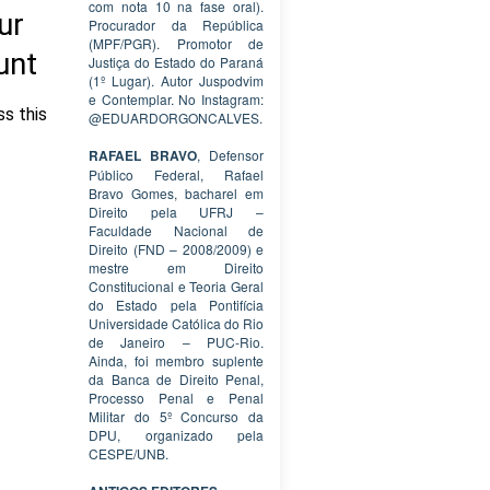
com nota 10 na fase oral).
Procurador da República
(MPF/PGR). Promotor de
Justiça do Estado do Paraná
(1º Lugar). Autor Juspodvim
e Contemplar. No Instagram:
@EDUARDORGONCALVES.
RAFAEL BRAVO
, Defensor
Público Federal, Rafael
Bravo Gomes, bacharel em
Direito pela UFRJ –
Faculdade Nacional de
Direito (FND – 2008/2009) e
mestre em Direito
Constitucional e Teoria Geral
do Estado pela Pontifícia
Universidade Católica do Rio
de Janeiro – PUC-Rio.
Ainda, foi membro suplente
da Banca de Direito Penal,
Processo Penal e Penal
Militar do 5º Concurso da
DPU, organizado pela
CESPE/UNB.