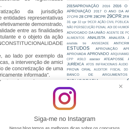
s.
2015APROVAÇÃO
2016 O
2016
ização da jurisdição
APROVAÇÃO
2017 O ANO DA A
29CPR
28 CPR
28CPR
2F
27CPR
de entidades representativas
31 cpr
32 cpr
5ªCCR
AÇÃO CIVIL PÚBLICA
r efetivamente demonstrado,
NÃO PERSECUÇÃO PENAL
ADI DO HUMO
lidade entre as finalidades
ADVOGADO DA UNIÃO
AGENTE DE PO
stulante e o objeto da ação
ANALISTA
ANALISTA 
ALIMENTOS
 INCONSTITUCIONALIDADE
ANTICRI
analista tre
ANSIEDADE
ESTUDOS
APROVAÇÃO
AP
APROVADO
APROVADA
ARQUIVAME
ue, ao lado por exemplo da
ATEAPOSSE
CPP
ASILO
assessor
icas, a intervenção de amici
JURÍDICA
ATOS INFRACIONAIS
ÁUDIO
io de concretização de uma
PROVA ORAL
AUDITOR FISCAL DO
piricamente informada”.
BANCO DE ARGUMENTOS
emente, de modo expresso,
BIBLIOGRAFIA
BIZU
C e E
CAC
✕
VAI CAIR
iz Fux, na decisão em que
CARREIRAS
C
 die, dispositivos da Lei n.
JURÍDICAS
CASO ELLWANGER
CEBRA
CNMP
CF
CF EM 20 DIAS
cnj
COACH
ime) - Medida Cautelar na
CÓDIGO DE TRÂNSITO BRASILEIRO
C
ionalidade 6.298 Distrito
COMO SE 
COMBATE À CORRUPÇÃO
PARA CONCURSOS
COMPRO
Siga-me no Instagram
e de ampliação do debate
CONC
AJUSTAMENTO DE CONDUTA
CONC
CONCURFRIENDS
 definitiva, sobretudo
Nesse blog temos as melhores dicas sobre os concursos