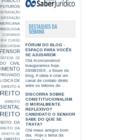
PÚBLICO
FUTUROS
ONTRATAÇÃO
OOPERAÇÃO
MERICANA
DESTAQUES DA
MINOLOGIA
SEMANA
CURSINHO
RF4
CURSO
FÓRUM DO BLOG -
ISCURSIVA
ESPAÇO PARA VOCÊS
FENSOR
SE AJUDAREM
DEFESA DE
Olá #concurseiros!
DO CIVIL
Inauguramos hoje,
IMENTO
20/08/2019 , o fórum do
ROVADO
blog. A ideia é criar um
DICA DE
canal de contato direto
GU
entre os leitores do ...
DIREITO A
IREITO
DISCORRA SOBRE
CONSTITUCIONALISM
DIREITO
O MORALMENTE
IENTAL
REFLEXIVO?
IREITO
CANDIDATO O SENHOR
SABE DO QUE SE
IREITO DA
TRATA?
IREITO DA
Olá meus amigos bom
L
DIREITO DE
dia. Hoje o tema da
R
DIREITO