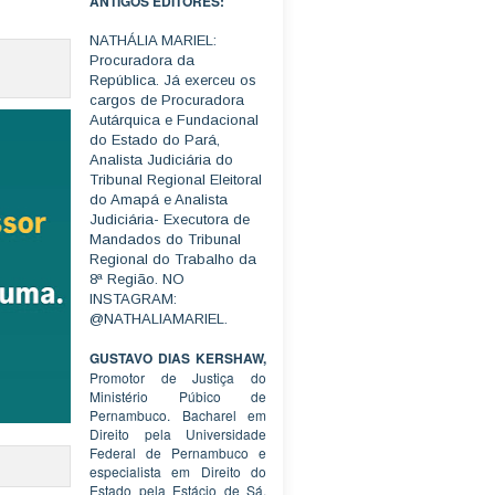
ANTIGOS EDITORES:
NATHÁLIA MARIEL:
Procuradora da
República. Já exerceu os
cargos de Procuradora
Autárquica e Fundacional
do Estado do Pará,
Analista Judiciária do
Tribunal Regional Eleitoral
do Amapá e Analista
Judiciária- Executora de
Mandados do Tribunal
Regional do Trabalho da
8ª Região. NO
INSTAGRAM:
@NATHALIAMARIEL.
GUSTAVO DIAS KERSHAW,
Promotor de Justiça do
Ministério Púbico de
Pernambuco. Bacharel em
Direito pela Universidade
Federal de Pernambuco e
especialista em Direito do
Estado pela Estácio de Sá.