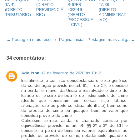
TA 41
(DIREITO
SUPER
TA 39
(DIREITO
PREVIDENCIÁ
40/2019
(DIREITO
TRIBUTÁRIO)
RIO)
(DIREITO
ADMINISTRAT
PROCESSUA
IVO)
L CIVIL)
← Postagem mais recente
Página inicial
Postagem mais antiga →
34 comentários:
Adeilson
12 de fevereiro de 2020 às 13:12
Inicialmente, o confisco consubstancia o efeito genérico
da condenação previsto no art. 91, II, do CP, e consiste
na perda, em favor da União e ressalvado o direito do
lesado ou terceiro de boa-fé, de instrumentos do crime
(desde que consistam em coisas cujo fabrico,
alienação, uso ou porte constitua fato ilícito) bem como
do produto do crime ou qualquer bem ou valor que
constitua proveito do crime.
Outrossim, tem-se, ainda, o chamado confisco por
equivalência, previsto no art. 91, §§ 2º e 3º, do CP, e
consiste na perda de bens ou valores equivalentes ao
produto ou proveito do crime, notadamente quando o