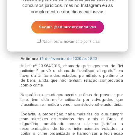
produto ou proveito do crime, dos bens correspondentes
concursos jurídicos, mas no Instagram eu as
à diferença entre o valor do patrimônio do condenado e
complemento e dou dicas exclusivas
aquele que seja compatível com o seu rendimento lícito,
invertendo, ademais, o ônus probatório ao prever, em
seu parágrafo 2º, que o condenado poderá demonstrar
a inexistência da incompatibilidade ou a procedência
Seguir @eduardorgoncalves
lícita do patrimônio, o que já vem sendo alvo de
diversas críticas da doutrina criminalista.
Não mostrar novamente por 7 dias
Responder
Anônimo
12 de fevereiro de 2020 às 18:13
A Lei nº 13.964/2019, chamada pelo governo de "lei
anticrime" prevê o chamado “confisco alargado” em
favor da União e dos estados, permitindo o perdimento
de bens ainda que não tenham relação comprovada
com o crime.
Na prática, a mudança nverteu o ônus da prova e, por
isso, tem sido muito criticada por advogados que
classificam a medida como inconstitucional e autoritária.
Todavia, a proposição nada mais fez do que cumprir
com diretrizes de tratados dos quais o Brasil é
signatário, amoldando nosso sistema jurídico a
recomendações de fóruns internacionais voltados a
coibir o crime organizado e harmonizar a legislação