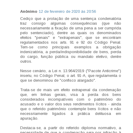
Anônimo
12 de fevereiro de 2020 às 20:56
Cediço que a prolação de uma sentença condenatória
traz consigo algumas consequências (que não
necessariamente a fixação de uma pena a ser cumprida
pelo sentenciado), dentre as quais os denominados
efeitos "penais" e "extrapenais", que se encontram
regulamentados nos arts. 91 e 92 do Código Penal.
Tem-se como principais exemplos a obrigação
indenizatória, a perda/indisponibilidade de bens, perda
do cargo, função pública ou mandato eletivo, dentre
outros.
Nesse cenário, a Lei n. 13.964/2019 ("Pacote Anticrime")
inseriu, no Código Penal, o art. 91-A, que regulamenta o
que se denominou de "confisco alargado".
Trata-se de mais um efeito extrapenal da condenação
que, em linhas gerais, visa à perda dos bens
considerados incompatíveis com o patrimônio do
acusado e o valor dos seus rendimentos lícitos - ainda
que o referido patrimônio contemple bens lícitos e não
necessriamente ligados à prática delituosa em
apuração.
Destaca-se, a partir do referido diploma normativo, a
necessidade de que a condenação seja por infração à