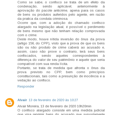
Como se sabe, o confisco se trata de um efeito da
condenação, sendo aplicável, anteriormente à
aprovação do pacote anticrime, apena para os casos
de bens ou produtos auferidos pelo agente, em razão
da pratica da conduta criminosa.
Ocorre que, com a adoção do chamado confisco
alargado na legislação atual, é possível o perdimento
de bens mesmo que não tenham relação comprovada
com o crime.
Deste modo, houve nítida inversão do ônus da prova
(artigo 156, do CPP), visto que a prova de que os bens
são ou não produto de crime caberá ao acusado e,
assim, caso não prove o contrario, terá seus bens
confiscados, sendo aqueles correspondentes à
diferença do valor de seu patrimônio e aquele que seria
compatível com sua renda lícita.
Portanto, se trata de medida que afronta o ônus da
prova previsto no CPP, bem como princípios
constitucionais, tais como a presunção de inocência e a
vedação ao confisco.
Responder
Alvair
13 de fevereiro de 2020 às 10:27
Alvair Moreira, 13 de fevereiro de 2020 10h20min
O confisco alargado consiste em uma medida judicial
que visa reprimir bens do acusado que supostamente