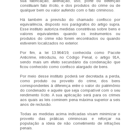
sua fabricação, alienação, uso, porte ou detenção
constituam fato ilícito, e dos produtos do crime ou de
qualquer bem ou valor auferido com o fato criminoso.
Há também a previsão do chamado confisco por
equivalência, disposto nos parágrafos do artigo supra.
Esse instituto autoriza medidas constritivas sobre bens e
valores equivalentes quando os instrumentos ou
produtos do crime não forem encontrados ou quando
estiverem localizados no exterior.
Por fim, a lei 13.964/19, conhecida como Pacote
Anticrime, introduziu, no Código Penal, o artigo 91A,
sendo mais um efeito secundário da condenação que
ficou conhecido como confisco alargado de bens.
Por meio desse instituto poderá ser decretada a perda,
como produto ou proveito do crime, dos bens
correspondentes à diferença entre o valor do patrimônio
do condenado e aquele que seja compatível com o seu
rendimento lícito. A sua aplicação será para os crimes
aos quais as leis cominem pena máxima superior a seis
anos de reclusão.
Todas as medidas acima indicadas visam minimizar o
proveito das práticas criminosas e reforçar na
população a ideia de não cometimento de infrações
penais.