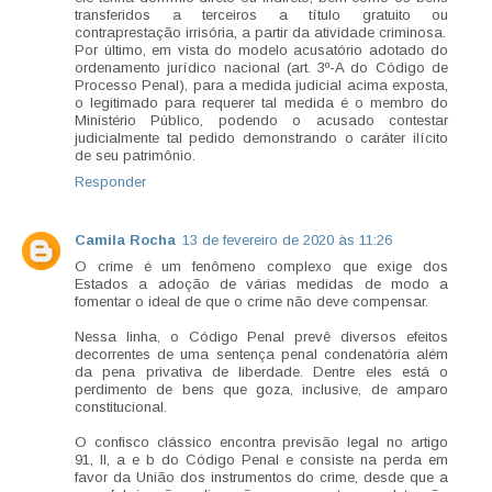
transferidos a terceiros a título gratuito ou
contraprestação irrisória, a partir da atividade criminosa.
Por último, em vista do modelo acusatório adotado do
ordenamento jurídico nacional (art. 3º-A do Código de
Processo Penal), para a medida judicial acima exposta,
o legitimado para requerer tal medida é o membro do
Ministério Público, podendo o acusado contestar
judicialmente tal pedido demonstrando o caráter ilícito
de seu patrimônio.
Responder
Camila Rocha
13 de fevereiro de 2020 às 11:26
O crime é um fenômeno complexo que exige dos
Estados a adoção de várias medidas de modo a
fomentar o ideal de que o crime não deve compensar.
Nessa linha, o Código Penal prevê diversos efeitos
decorrentes de uma sentença penal condenatória além
da pena privativa de liberdade. Dentre eles está o
perdimento de bens que goza, inclusive, de amparo
constitucional.
O confisco clássico encontra previsão legal no artigo
91, II, a e b do Código Penal e consiste na perda em
favor da União dos instrumentos do crime, desde que a