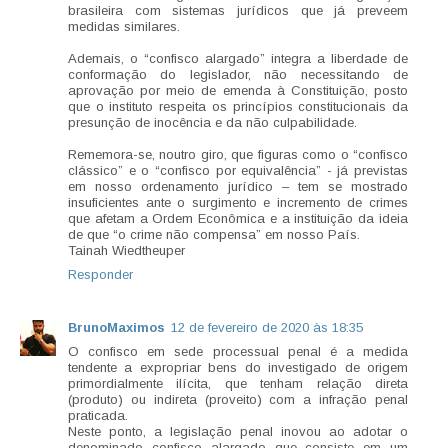
brasileira com sistemas jurídicos que já preveem
medidas similares.
Ademais, o “confisco alargado” integra a liberdade de
conformação do legislador, não necessitando de
aprovação por meio de emenda à Constituição, posto
que o instituto respeita os princípios constitucionais da
presunção de inocência e da não culpabilidade.
Rememora-se, noutro giro, que figuras como o “confisco
clássico” e o “confisco por equivalência” - já previstas
em nosso ordenamento jurídico – tem se mostrado
insuficientes ante o surgimento e incremento de crimes
que afetam a Ordem Econômica e a instituição da ideia
de que “o crime não compensa” em nosso País.
Tainah Wiedtheuper
Responder
BrunoMaximos
12 de fevereiro de 2020 às 18:35
O confisco em sede processual penal é a medida
tendente a expropriar bens do investigado de origem
primordialmente ilícita, que tenham relação direta
(produto) ou indireta (proveito) com a infração penal
praticada.
Neste ponto, a legislação penal inovou ao adotar o
denominado confisco alargado que consiste em um