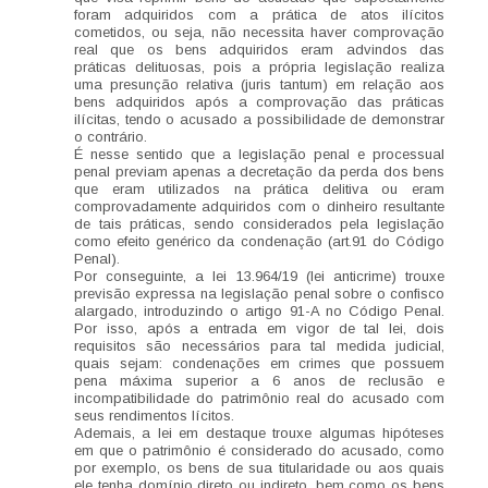
foram adquiridos com a prática de atos ilícitos
cometidos, ou seja, não necessita haver comprovação
real que os bens adquiridos eram advindos das
práticas delituosas, pois a própria legislação realiza
uma presunção relativa (juris tantum) em relação aos
bens adquiridos após a comprovação das práticas
ilícitas, tendo o acusado a possibilidade de demonstrar
o contrário.
É nesse sentido que a legislação penal e processual
penal previam apenas a decretação da perda dos bens
que eram utilizados na prática delitiva ou eram
comprovadamente adquiridos com o dinheiro resultante
de tais práticas, sendo considerados pela legislação
como efeito genérico da condenação (art.91 do Código
Penal).
Por conseguinte, a lei 13.964/19 (lei anticrime) trouxe
previsão expressa na legislação penal sobre o confisco
alargado, introduzindo o artigo 91-A no Código Penal.
Por isso, após a entrada em vigor de tal lei, dois
requisitos são necessários para tal medida judicial,
quais sejam: condenações em crimes que possuem
pena máxima superior a 6 anos de reclusão e
incompatibilidade do patrimônio real do acusado com
seus rendimentos lícitos.
Ademais, a lei em destaque trouxe algumas hipóteses
em que o patrimônio é considerado do acusado, como
por exemplo, os bens de sua titularidade ou aos quais
ele tenha domínio direto ou indireto, bem como os bens