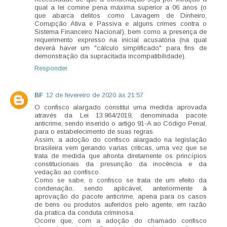
qual a lei comine pena máxima superior a 06 anos (o
que abarca delitos como Lavagem de Dinheiro,
Corrupção Ativa e Passiva e alguns crimes contra o
Sistema Financeiro Nacional), bem como a presença de
requerimento expresso na inicial acusatória (na qual
deverá haver um "cálculo simplificado" para fins de
demonstração da supracitada incompatibilidade).
Responder
BF
12 de fevereiro de 2020 às 21:57
O confisco alargado constitui uma medida aprovada
através da Lei 13.964/2019, denominada pacote
anticrime, sendo inserido o artigo 91-A ao Código Penal,
para o estabelecimento de suas regras.
Assim, a adoção do confisco alargado na legislação
brasileira vem gerando varias criticas, uma vez que se
trata de medida que afronta diretamente os princípios
constitucionais da presunção da inocência e da
vedação ao confisco.
Como se sabe, o confisco se trata de um efeito da
condenação, sendo aplicável, anteriormente à
aprovação do pacote anticrime, apena para os casos
de bens ou produtos auferidos pelo agente, em razão
da pratica da conduta criminosa.
Ocorre que, com a adoção do chamado confisco