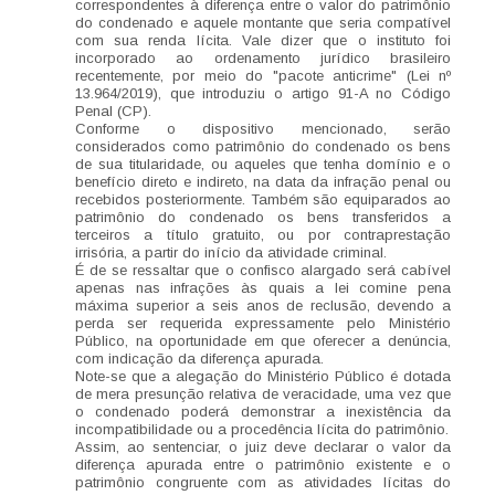
correspondentes à diferença entre o valor do patrimônio
do condenado e aquele montante que seria compatível
com sua renda lícita. Vale dizer que o instituto foi
incorporado ao ordenamento jurídico brasileiro
recentemente, por meio do "pacote anticrime" (Lei nº
13.964/2019), que introduziu o artigo 91-A no Código
Penal (CP).
Conforme o dispositivo mencionado, serão
considerados como patrimônio do condenado os bens
de sua titularidade, ou aqueles que tenha domínio e o
benefício direto e indireto, na data da infração penal ou
recebidos posteriormente. Também são equiparados ao
patrimônio do condenado os bens transferidos a
terceiros a título gratuito, ou por contraprestação
irrisória, a partir do início da atividade criminal.
É de se ressaltar que o confisco alargado será cabível
apenas nas infrações às quais a lei comine pena
máxima superior a seis anos de reclusão, devendo a
perda ser requerida expressamente pelo Ministério
Público, na oportunidade em que oferecer a denúncia,
com indicação da diferença apurada.
Note-se que a alegação do Ministério Público é dotada
de mera presunção relativa de veracidade, uma vez que
o condenado poderá demonstrar a inexistência da
incompatibilidade ou a procedência lícita do patrimônio.
Assim, ao sentenciar, o juiz deve declarar o valor da
diferença apurada entre o patrimônio existente e o
patrimônio congruente com as atividades lícitas do