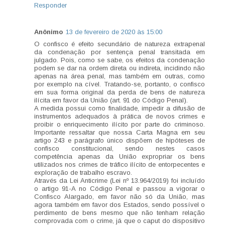
Responder
Anônimo
13 de fevereiro de 2020 às 15:00
O confisco é efeito secundário de natureza extrapenal
da condenação por sentença penal transitada em
julgado. Pois, como se sabe, os efeitos da condenação
podem se dar na ordem direta ou indireta, incidindo não
apenas na área penal, mas também em outras, como
por exemplo na cível. Tratando-se, portanto, o confisco
em sua forma original da perda de bens de natureza
ilícita em favor da União (art. 91 do Código Penal).
A medida possui como finalidade, impedir a difusão de
instrumentos adequados à prática de novos crimes e
proibir o enriquecimento ilícito por parte do criminoso.
Importante ressaltar que nossa Carta Magna em seu
artigo 243 e parágrafo único dispõem de hipóteses de
confisco constitucional, sendo nestes casos
competência apenas da União expropriar os bens
utilizados nos crimes de tráfico ilícito de entorpecentes e
exploração de trabalho escravo.
Através da Lei Anticrime (Lei nº 13.964/2019) foi incluído
o artigo 91-A no Código Penal e passou a vigorar o
Confisco Alargado, em favor não só da União, mas
agora também em favor dos Estados, sendo possível o
perdimento de bens mesmo que não tenham relação
comprovada com o crime, já que o caput do dispositivo