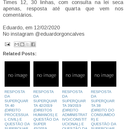
Times 12, 30 linhas, com consulta na lei seca
apenas, resposta até quarta que vem nos
comentários.
Eduardo, em 12/02/2020
No instagram @eduardorgoncalves
Related Posts:
RESPOSTA
RESPOSTA
RESPOSTA
RESPOSTA
DA
DA
DA
DA
SUPERQUAR
SUPERQUAR
SUPERQUAR
SUPERQUAR
TA 40
TA 42/2019
TA 39/2019
TA 38
(DIREITO
(DIREITOS
(DIREITO
(DIREITO DO
PROCESSUA
HUMANOS) E
ADMINISTRAT
CONSUMIDO
L CIVIL) E
QUESTÃO DA
IVO/CONSTIT
R) E
QUESTÃO DA
SUPER
UCIONAL) E
QUESTÃO DA
SUPERQUAR
43/2019
QUESTÃO DA
SUPERQUAR