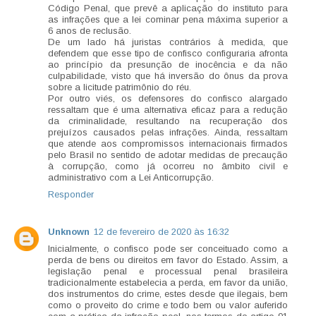
Código Penal, que prevê a aplicação do instituto para
as infrações que a lei cominar pena máxima superior a
6 anos de reclusão.
De um lado há juristas contrários à medida, que
defendem que esse tipo de confisco configuraria afronta
ao princípio da presunção de inocência e da não
culpabilidade, visto que há inversão do ônus da prova
sobre a licitude patrimônio do réu.
Por outro viés, os defensores do confisco alargado
ressaltam que é uma alternativa eficaz para a redução
da criminalidade, resultando na recuperação dos
prejuízos causados pelas infrações. Ainda, ressaltam
que atende aos compromissos internacionais firmados
pelo Brasil no sentido de adotar medidas de precaução
à corrupção, como já ocorreu no âmbito civil e
administrativo com a Lei Anticorrupção.
Responder
Unknown
12 de fevereiro de 2020 às 16:32
Inicialmente, o confisco pode ser conceituado como a
perda de bens ou direitos em favor do Estado. Assim, a
legislação penal e processual penal brasileira
tradicionalmente estabelecia a perda, em favor da união,
dos instrumentos do crime, estes desde que ilegais, bem
como o proveito do crime e todo bem ou valor auferido