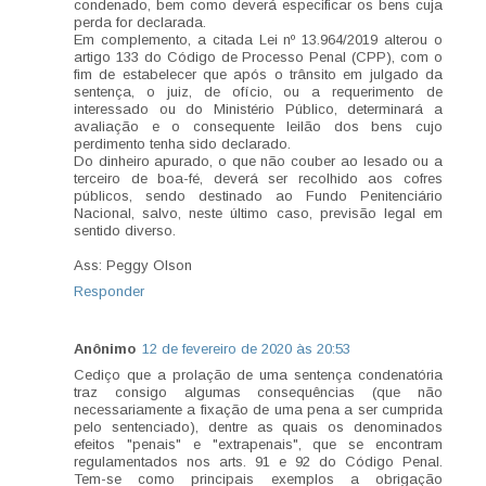
condenado, bem como deverá especificar os bens cuja
perda for declarada.
Em complemento, a citada Lei nº 13.964/2019 alterou o
artigo 133 do Código de Processo Penal (CPP), com o
fim de estabelecer que após o trânsito em julgado da
sentença, o juiz, de ofício, ou a requerimento de
interessado ou do Ministério Público, determinará a
avaliação e o consequente leilão dos bens cujo
perdimento tenha sido declarado.
Do dinheiro apurado, o que não couber ao lesado ou a
terceiro de boa-fé, deverá ser recolhido aos cofres
públicos, sendo destinado ao Fundo Penitenciário
Nacional, salvo, neste último caso, previsão legal em
sentido diverso.
Ass: Peggy Olson
Responder
Anônimo
12 de fevereiro de 2020 às 20:53
Cediço que a prolação de uma sentença condenatória
traz consigo algumas consequências (que não
necessariamente a fixação de uma pena a ser cumprida
pelo sentenciado), dentre as quais os denominados
efeitos "penais" e "extrapenais", que se encontram
regulamentados nos arts. 91 e 92 do Código Penal.
Tem-se como principais exemplos a obrigação