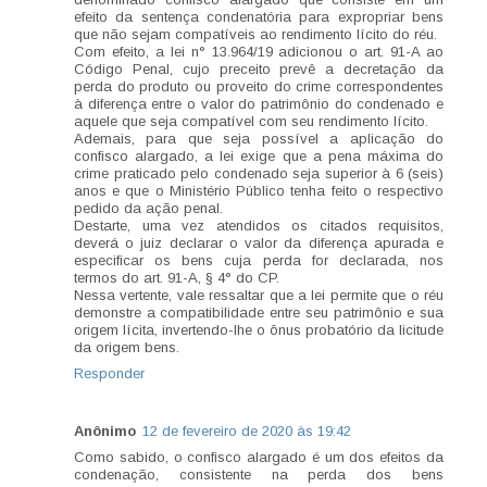
efeito da sentença condenatória para expropriar bens
que não sejam compatíveis ao rendimento lícito do réu.
Com efeito, a lei n° 13.964/19 adicionou o art. 91-A ao
Código Penal, cujo preceito prevê a decretação da
perda do produto ou proveito do crime correspondentes
à diferença entre o valor do patrimônio do condenado e
aquele que seja compatível com seu rendimento lícito.
Ademais, para que seja possível a aplicação do
confisco alargado, a lei exige que a pena máxima do
crime praticado pelo condenado seja superior à 6 (seis)
anos e que o Ministério Público tenha feito o respectivo
pedido da ação penal.
Destarte, uma vez atendidos os citados requisitos,
deverá o juiz declarar o valor da diferença apurada e
especificar os bens cuja perda for declarada, nos
termos do art. 91-A, § 4° do CP.
Nessa vertente, vale ressaltar que a lei permite que o réu
demonstre a compatibilidade entre seu patrimônio e sua
origem lícita, invertendo-lhe o ônus probatório da licitude
da origem bens.
Responder
Anônimo
12 de fevereiro de 2020 às 19:42
Como sabido, o confisco alargado é um dos efeitos da
condenação, consistente na perda dos bens