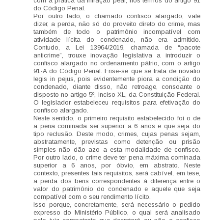
com a prática da infração peal, nos termos do artigo 91
do Código Penal.
Por outro lado, o chamado confisco alargado, vale
dizer, a perda, não só do proveito direto do crime, mas
também de todo o patrimônio incompatível com
atividade lícita do condenado, não era admitido.
Contudo, a Lei 13964/2019, chamada de “pacote
anticrime”, trouxe inovação legislativa a introduzir o
confisco alargado no ordenamento pátrio, com o artigo
91-A do Código Penal. Frise-se que se trata de novatio
legis in pejus, pois evidentemente piora a condição do
condenado, diante disso, não retroage, consoante o
disposto no artigo 5º, inciso XL, da Constituição Federal.
O legislador estabeleceu requisitos para efetivação do
confisco alargado.
Neste sentido, o primeiro requisito estabelecido foi o de
a pena cominada ser superior a 6 anos e que seja do
tipo reclusão. Deste modo, crimes, cujas penas sejam,
abstratamente, previstas como detenção ou prisão
simples não dão azo a esta modalidade de confisco.
Por outro lado, o crime deve ter pena máxima cominada
superior a 6 anos, por óbvio, em abstrato. Neste
contexto, presentes tais requisitos, será cabível, em tese,
a perda dos bens correspondentes à diferença entre o
valor do patrimônio do condenado e aquele que seja
compatível com o seu rendimento lícito.
Isso porque, concretamente, será necessário o pedido
expresso do Ministério Público, o qual será analisado