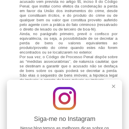
acusado vem prevista no artigo 91, inciso II do Código
Penal, que institui como efeitos da condenação a perda
em favor da União dos instrumentos do crime, desde
que constituam ilícitos, e do produto do crime ou de
qualquer bem ou valor que constitua proveito auferido
pelo agente com a prática do fato criminoso (ressalvado
o direito de lesado ou de terceiro de boa-fé).
Ainda, no parágrafo primeiro, prevê o confisco por
equivalência, ou seja, a possibilidade de se decretar a
perda de bens ou valores equivalentes ao
produto/proveito do crime quando estes não forem
encontrados ou se localizarem no exterior.
Por sua vez, o Código de Processo Penal dispõe sobre
as “medidas assecuratórias”, de natureza cautelar, que
se destinam a garantir que o acusado não se desfaça
de bens sobre os quais poderá se decretar a perda.
São elas o sequestro de bens imóveis; a hipoteca legal
de imóveis; o arresto de bens móveis ou imóveis.
O que se observa, portanto, é que, até então, o sistema
✕
privilegiava a adstrição da perda de bens aos limites da
infração penal.
Não obstante, vislumbrando-se a adoção de medidas
mais rigorosas no tocante, principalmente, aos crimes
de corrupção, aprovou-se a inserção do novel artigo 91-
A no Código Penal, que ampara o confisco alargado ao
permitir que, em casos de condenação por infrações às
Siga-me no Instagram
quais a lei comine pena máxima superior a 6 (seis)
anos de reclusão, poderá ser decretada a perda, como
Nesse blog temos as melhores dicas sobre os