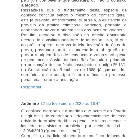
pelo juiz competente que decretará ou não o confisco
alargado.
Ressalte-se que o fundamento desta espécie de
confisco continua sendo o mesmo do confisco geral,
este já previsto, anteriormente, qual seja, a existência de
proveito da prática criminosa, podendo, portanto, o
condenado provar a origem licita dos bens ou valores.
Por fim, anote-se a discussão no âmbito doutrinário
acerca da constitucionalidade de tal dispositivo, já que
na prática operou uma verdadeira inversão do ônus da
prova, passando para o condenado a obrigação de
provar a origem lícita de seus bens e valores sob pena
de perdimento. Assim, tal inversão afrontaria o princípio
da presunção de inocência, insculpido no artigo 5º, LVII,
da Constituição da República de 1988, já que um dos
corolários deste princípio é todo o ônus no processo
penal recair sobre a acusação.
Responder
Anônimo
12 de fevereiro de 2020 às 16:47
O confisco alargado é a medida que permite ao Estado
atingir bens do condenado independentemente de terem
advindo da prática de ilícitos penais, e foi, recentemente,
inserido no sistema brasileiro por meio da Lei n.
13.964/2019 (“pacote anticrime”).
Com efeito, a tradicional medida de confisco de bens do