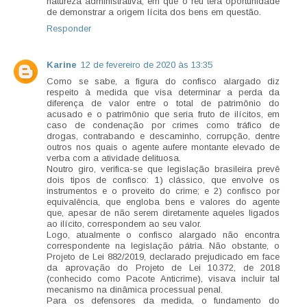
natureza administrativa, em que o réu terá oportunidade
de demonstrar a origem lícita dos bens em questão.
Responder
Karine
12 de fevereiro de 2020 às 13:35
Como se sabe, a figura do confisco alargado diz
respeito à medida que visa determinar a perda da
diferença de valor entre o total de patrimônio do
acusado e o patrimônio que seria fruto de ilícitos, em
caso de condenação por crimes como tráfico de
drogas, contrabando e descaminho, corrupção, dentre
outros nos quais o agente aufere montante elevado de
verba com a atividade delituosa.
Noutro giro, verifica-se que legislação brasileira prevê
dois tipos de confisco: 1) clássico, que envolve os
instrumentos e o proveito do crime; e 2) confisco por
equivalência, que engloba bens e valores do agente
que, apesar de não serem diretamente aqueles ligados
ao ilícito, correspondem ao seu valor.
Logo, atualmente o confisco alargado não encontra
correspondente na legislação pátria. Não obstante, o
Projeto de Lei 882/2019, declarado prejudicado em face
da aprovação do Projeto de Lei 10.372, de 2018
(conhecido como Pacote Anticrime), visava incluir tal
mecanismo na dinâmica processual penal.
Para os defensores da medida, o fundamento do