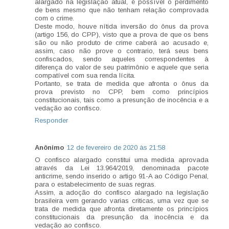
alargado na legislação atual, é possível o perdimento
de bens mesmo que não tenham relação comprovada
com o crime.
Deste modo, houve nítida inversão do ônus da prova
(artigo 156, do CPP), visto que a prova de que os bens
são ou não produto de crime caberá ao acusado e,
assim, caso não prove o contrario, terá seus bens
confiscados, sendo aqueles correspondentes à
diferença do valor de seu patrimônio e aquele que seria
compatível com sua renda lícita.
Portanto, se trata de medida que afronta o ônus da
prova previsto no CPP, bem como princípios
constitucionais, tais como a presunção de inocência e a
vedação ao confisco.
Responder
Anônimo
12 de fevereiro de 2020 às 21:58
O confisco alargado constitui uma medida aprovada
através da Lei 13.964/2019, denominada pacote
anticrime, sendo inserido o artigo 91-A ao Código Penal,
para o estabelecimento de suas regras.
Assim, a adoção do confisco alargado na legislação
brasileira vem gerando varias criticas, uma vez que se
trata de medida que afronta diretamente os princípios
constitucionais da presunção da inocência e da
vedação ao confisco.