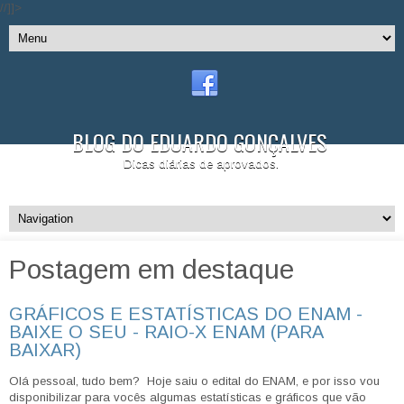
//]]>
BLOG DO EDUARDO GONÇALVES
Dicas diárias de aprovados.
Postagem em destaque
GRÁFICOS E ESTATÍSTICAS DO ENAM -
BAIXE O SEU - RAIO-X ENAM (PARA
BAIXAR)
Olá pessoal, tudo bem? Hoje saiu o edital do ENAM, e por isso vou
disponibilizar para vocês algumas estatísticas e gráficos que vão