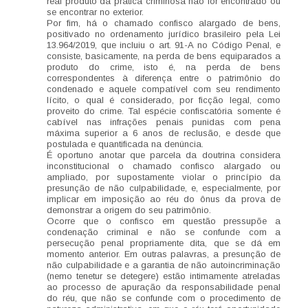
real produto da prática criminosa não for encontrado ou
se encontrar no exterior.
Por fim, há o chamado confisco alargado de bens,
positivado no ordenamento jurídico brasileiro pela Lei
13.964/2019, que incluiu o art. 91-A no Código Penal, e
consiste, basicamente, na perda de bens equiparados a
produto do crime, isto é, na perda de bens
correspondentes à diferença entre o patrimônio do
condenado e aquele compatível com seu rendimento
lícito, o qual é considerado, por ficção legal, como
proveito do crime. Tal espécie confiscatória somente é
cabível nas infrações penais punidas com pena
máxima superior a 6 anos de reclusão, e desde que
postulada e quantificada na denúncia.
É oportuno anotar que parcela da doutrina considera
inconstitucional o chamado confisco alargado ou
ampliado, por supostamente violar o princípio da
presunção de não culpabilidade, e, especialmente, por
implicar em imposição ao réu do ônus da prova de
demonstrar a origem do seu patrimônio.
Ocorre que o confisco em questão pressupõe a
condenação criminal e não se confunde com a
persecução penal propriamente dita, que se dá em
momento anterior. Em outras palavras, a presunção de
não culpabilidade e a garantia de não autoincriminação
(nemo tenetur se detegere) estão intimamente atreladas
ao processo de apuração da responsabilidade penal
do réu, que não se confunde com o procedimento de