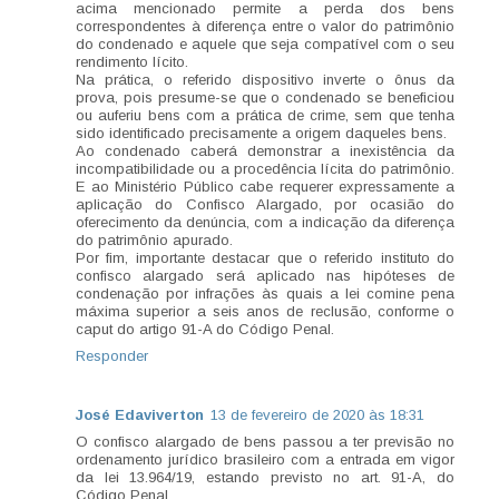
acima mencionado permite a perda dos bens
correspondentes à diferença entre o valor do patrimônio
do condenado e aquele que seja compatível com o seu
rendimento lícito.
Na prática, o referido dispositivo inverte o ônus da
prova, pois presume-se que o condenado se beneficiou
ou auferiu bens com a prática de crime, sem que tenha
sido identificado precisamente a origem daqueles bens.
Ao condenado caberá demonstrar a inexistência da
incompatibilidade ou a procedência lícita do patrimônio.
E ao Ministério Público cabe requerer expressamente a
aplicação do Confisco Alargado, por ocasião do
oferecimento da denúncia, com a indicação da diferença
do patrimônio apurado.
Por fim, importante destacar que o referido instituto do
confisco alargado será aplicado nas hipóteses de
condenação por infrações às quais a lei comine pena
máxima superior a seis anos de reclusão, conforme o
caput do artigo 91-A do Código Penal.
Responder
José Edaviverton
13 de fevereiro de 2020 às 18:31
O confisco alargado de bens passou a ter previsão no
ordenamento jurídico brasileiro com a entrada em vigor
da lei 13.964/19, estando previsto no art. 91-A, do
Código Penal.