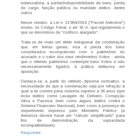
indenizatória, a perda/indisponibilidade de bens, perda
do cargo, função pública ou mandato eletivo, dentre
outros.
Nesse cenário, a Lei n. 13.964/2019 ("Pacote Anticrime")
inseriu, no Código Penal, o art. 91-A, que regulamenta o
que se denominou de "confisco alargado".
Trata-se de mais um efeito extrapenal da condenação
que, em linhas gerais, visa à perda dos bens
considerados incompatíveis com o patrimônio do
acusado e o valor dos seus rendimentos lícitos - ainda
que o referido patrimônio contemple bens lícitos e não
necessariamente ligados à prática delituosa em
apuração.
Destaca-se, a partir do referido diploma normativo, a
necessidade de que a condenação seja por infração à
qual a lei comine pena máxima superior a 06 anos (que
inclui delitos como Lavagem de Dinheiro, Corrupção
Ativa e Passiva, bem como alguns delitos contra o
Sistema Financeiro Nacional), bem como a presença de
requerimento expresso pelo Ministério Público (a
denúncia deverá haver um "cálculo simplificado" para
fins de demonstração da supracitada
incompatibilidade).
Responder