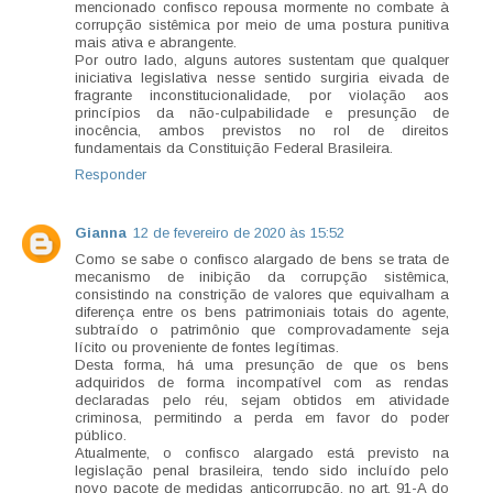
mencionado confisco repousa mormente no combate à
corrupção sistêmica por meio de uma postura punitiva
mais ativa e abrangente.
Por outro lado, alguns autores sustentam que qualquer
iniciativa legislativa nesse sentido surgiria eivada de
fragrante inconstitucionalidade, por violação aos
princípios da não-culpabilidade e presunção de
inocência, ambos previstos no rol de direitos
fundamentais da Constituição Federal Brasileira.
Responder
Gianna
12 de fevereiro de 2020 às 15:52
Como se sabe o confisco alargado de bens se trata de
mecanismo de inibição da corrupção sistêmica,
consistindo na constrição de valores que equivalham a
diferença entre os bens patrimoniais totais do agente,
subtraído o patrimônio que comprovadamente seja
lícito ou proveniente de fontes legítimas.
Desta forma, há uma presunção de que os bens
adquiridos de forma incompatível com as rendas
declaradas pelo réu, sejam obtidos em atividade
criminosa, permitindo a perda em favor do poder
público.
Atualmente, o confisco alargado está previsto na
legislação penal brasileira, tendo sido incluído pelo
novo pacote de medidas anticorrupção, no art. 91-A do