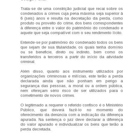
Trata-se de uma constrição judicial que recai sobre os
condenados a crimes cuja pena máxima seja superior à
6 (seis) anos e resulta na decretação da perda, como
produto ou proveito do crime, dos bens correspondentes
à diferença entre o valor do patrimônio do condenado e
aquele que seja compatível com o seu rendimento lícito.
Entende-se por patrimônio do condenado todos os bens
que sejam de sua titularidade, os quais tenha domínio
ou se beneficie, direto ou indireto, bem como os
transferidos a terceiros a partir do início da atividade
criminal.
Além disso, quanto aos instrumento utilizados por
organizações criminosas e milícias, este terão a perda
declarada ainda que não ponham em perigo a
segurança das pessoas, a moral ou a ordem pública,
nem ofereçam sério risco de ser utilizados para o
cometimento de novos crimes.
O legitimado a requerer o referido confisco é o Ministério
Público, que deverá fazê-lo no momento do
oferecimento da denúncia com a indicação da diferença
apurada. Na sentença o juiz deve declarar a diferença
do valor apurado e individualizar os bens que terão a
perda decretada.