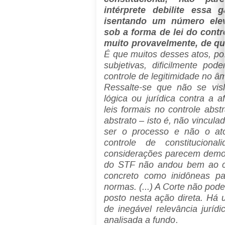
intérprete debilite essa g
isentando um número ele
sob a forma de lei do contr
muito provavelmente, de qu
É que muitos desses atos, po
subjetivas, dificilmente po
controle de legitimidade no âm
Ressalte-se que não se vis
lógica ou jurídica contra a a
leis formais no controle abs
abstrato – isto é, não vincul
ser o processo e não o ato
controle de constitucional
considerações parecem demon
do STF não andou bem ao con
concreto como inidôneas pa
normas. (...) A Corte não pode
posto nesta ação direta. Há 
de inegável relevância jurídi
analisada a fundo
.