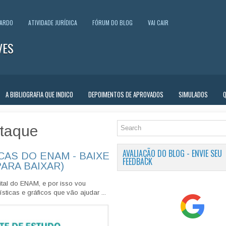
UARDO
ATIVIDADE JURÍDICA
FÓRUM DO BLOG
VAI CAIR
VES
A BIBLIOGRAFIA QUE INDICO
DEPOIMENTOS DE APROVADOS
SIMULADOS
taque
AVALIAÇÃO DO BLOG - ENVIE SEU
CAS DO ENAM - BAIXE
FEEDBACK
PARA BAIXAR)
tal do ENAM, e por isso vou
sticas e gráficos que vão ajudar ...