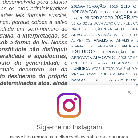
, desenvolvida para afastar
2015APROVAÇÃO
2016 O
2016
as os atos administrativos
APROVAÇÃO
2017 O ANO DA A
adas leis formais suscita,
29CPR
28 CPR
28CPR
2F
27CPR
nça, porque coloca a salvo
31 cpr
32 cpr
5ªCCR
AÇÃO CIVIL PÚBLICA
nalidade um sem-número de
NÃO PERSECUÇÃO PENAL
ADI DO HUMO
ADVOGADO DA UNIÃO
davia, a interpretação, se
AGENTE DE PO
ANALISTA
ANALISTA 
ALIMENTOS
sob a forma de lei. Nesse
ANTICRI
analista tre
ANSIEDADE
stituinte não distinguir
ESTUDOS
APROVAÇÃO
AP
eralidade e aqueloutras,
APROVADO
APROVADA
ARQUIVAME
uto da generalidade e
ATEAPOSSE
CPP
ASILO
assessor
JURÍDICA
ormais decorrem ou da
ATOS INFRACIONAIS
ÁUDIO
PROVA ORAL
AUDITOR FISCAL DO
do desiderato do próprio
BANCO DE ARGUMENTOS
 determinados atos, ainda
BIBLIOGRAFIA
BIZU
C e E
CAC
jam editados sob a forma
✕
VAI CAIR
CARREIRAS
C
o, lei que institui empresa
JURÍDICAS
CASO ELLWANGER
CEBRA
nomia mista, autarquia e
CNMP
CF
CF EM 20 DIAS
cnj
COACH
 a Constituição submete a
CÓDIGO DE TRÂNSITO BRASILEIRO
C
abstrato, até por ser este
COMO SE 
COMBATE À CORRUPÇÃO
PARA CONCURSOS
COMPRO
o na ordem jurídica e o
Siga-me no Instagram
CONC
AJUSTAMENTO DE CONDUTA
concretização da ordem
CONC
CONCURFRIENDS
Nesse blog temos as melhores dicas sobre os concursos
rece admissível que o