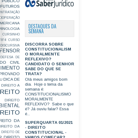
PÚBLICO
FUTUROS
ONTRATAÇÃO
OOPERAÇÃO
MERICANA
DESTAQUES DA
MINOLOGIA
SEMANA
CURSINHO
RF4
CURSO
DISCORRA SOBRE
ISCURSIVA
CONSTITUCIONALISM
FENSOR
O MORALMENTE
DEFESA DE
REFLEXIVO?
DO CIVIL
CANDIDATO O SENHOR
IMENTO
SABE DO QUE SE
TRATA?
ROVADO
DICA DE
Olá meus amigos bom
GU
dia. Hoje o tema da
DIREITO A
semana é:
IREITO
CONSTITUCIONALISMO
MORALMENTE
DIREITO
REFLEXIVO? Sabe o que
IENTAL
é? Já ouviu falar? Essa
IREITO
é...
IREITO DA
SUPERQUARTA 01/2021
IREITO DA
- DIREITO
CONSTITUCIONAL -
L
DIREITO DE
R
DIREITO
VAMOS COMEÇAR?