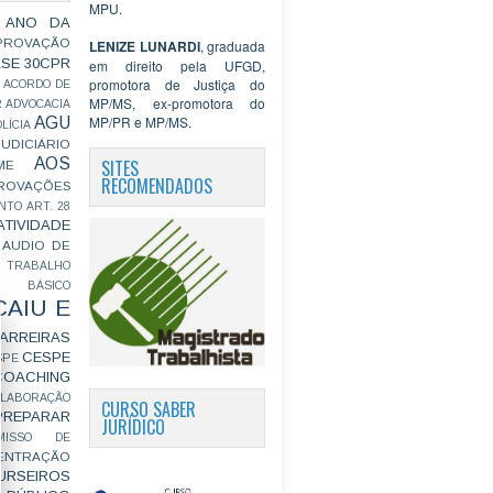
MPU.
 ANO DA
PROVAÇÃO
LENIZE LUNARDI
, graduada
ASE
30CPR
em direito pela UFGD,
promotora de Justiça do
ACORDO DE
MP/MS, ex-promotora do
R
ADVOCACIA
MP/PR e MP/MS.
AGU
LÍCIA
JUDICIÁRIO
AOS
SITES
ME
RECOMENDADOS
ROVAÇÕES
NTO
ART. 28
ATIVIDADE
AUDIO DE
 TRABALHO
BÁSICO
CAIU E
ARREIRAS
CESPE
SPE
COACHING
OLABORAÇÃO
CURSO SABER
PREPARAR
JURÍDICO
MISSO DE
ENTRAÇÃO
URSEIROS