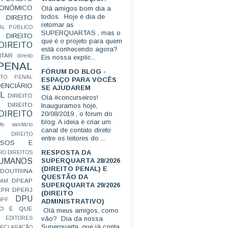
CONÔMICO
Olá amigos bom dia a
todos. Hoje é dia de
DIREITO
retomar as
AL PÚBLICO
SUPERQUARTAS , mas o
DIREITO
que é o projeto para quem
DIREITO
está conhecendo agora?
ITAR
direito
Eis nossa explic...
 PENAL
FÓRUM DO BLOG -
EITO PENAL
ESPAÇO PARA VOCÊS
ENCIÁRIO
SE AJUDAREM
L
DIREITO
Olá #concurseiros!
DIREITO
Inauguramos hoje,
DIREITO
20/08/2019 , o fórum do
blog. A ideia é criar um
ito sanitário
canal de contato direto
DIREITO
entre os leitores do ...
FUSOS E
RESPOSTA DA
RO
DIREITOS
SUPERQUARTA 28/2026
HUMANOS
(DIREITO PENAL) E
DOUTRINA
QUESTÃO DA
DPEAP
EAM
SUPERQUARTA 29/2026
EPR
DPERJ
(DIREITO
DPU
DPF
ADMINISTRATIVO)
O É QUE
Olá meus amigos, como
vão? Dia da nossa
EDITORES
Superquarta, que já conta
ECLARAÇÃO