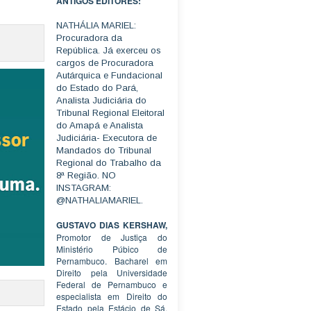
ANTIGOS EDITORES:
NATHÁLIA MARIEL:
Procuradora da
República. Já exerceu os
cargos de Procuradora
Autárquica e Fundacional
do Estado do Pará,
Analista Judiciária do
Tribunal Regional Eleitoral
do Amapá e Analista
Judiciária- Executora de
Mandados do Tribunal
Regional do Trabalho da
8ª Região. NO
INSTAGRAM:
@NATHALIAMARIEL.
GUSTAVO DIAS KERSHAW,
Promotor de Justiça do
Ministério Púbico de
Pernambuco. Bacharel em
Direito pela Universidade
Federal de Pernambuco e
especialista em Direito do
Estado pela Estácio de Sá.