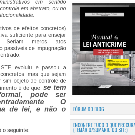
inistrativos em sentido
 controle em abstrato, ou no
itucionalidade.
tivos de efeitos concretos)
va suficiente para ensejar
o. Seriam meros atos
ão passíveis de impugnação
ncentrado.
o STF evoluiu e passou a
s concretos, mas que sejam
r sim objeto de controle de
se tem
dimento é de que:
ormal, pode ser
ntradamente
O
.
ma de lei, e não o
FÓRUM DO BLOG
ENCONTRE TUDO O QUE PROCURA
(TEMÁRIO/SUMÁRIO DO SITE)
é o seguinte: