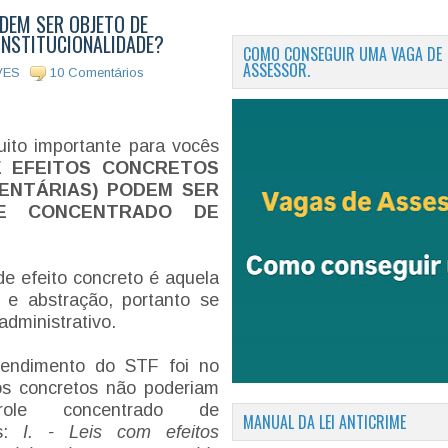
ODEM SER OBJETO DE
NSTITUCIONALIDADE?
COMO CONSEGUIR UMA VAGA DE
ASSESSOR.
VES
10 Comentários
to importante para vocês
E EFEITOS CONCRETOS
ENTÁRIAS) PODEM SER
E CONCENTRADO DE
e efeito concreto é aquela
 e abstração, portanto se
administrativo.
ntendimento do STF foi no
tos concretos não poderiam
ole concentrado de
MANUAL DA LEI ANTICRIME
os:
I. - Leis com efeitos