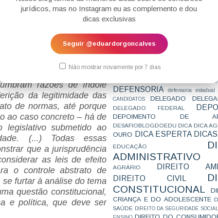
CONCURSO
CONCURSO 
jurídicos, mas no Instagram eu as complemento e dou
arantia da Constituição,
CONCURSOS
CONCURSOS 
dicas exclusivas
CONCURSOS NÍVEL HARD
vado de atos aprovados
C
TEMPORÁRIA
CONVENÇÃO 169
C
ole abstrato de normas e,
CORTE INTERA
INTERNACIONAL
alquer forma de controle.
Seguir @eduardorgoncalves
CPC2015
CRI
CPI
CPR
r não envolverem situações
CRONOGRAMA
CTB
CURIOSIDADES
derão ser submetidos a um
CURSO
CURSO ESTUDO DE CASO - T
Não mostrar novamente por 7 dias
PARA A SUBJETIVA
CURSO PROVA D
bito da jurisdição ordinária.
DE
CURSO PROVA ORAL
DEBATE
lumbram razões de índole
DEFENSORIA
defensoria estadual
ferição da legitimidade das
DELEGADO
DELEGA
CANDIDATOS
trato de normas, até porque
DEPO
DELEGADO FEDERAL
ado ao caso concreto – há de
DEPOIMENTO DE AP
DESAFIOBLOGDOEDU
DICA
DICA A
 legislativo submetido ao
DICA ESPERTA
DICAS
OURO
idade. (...) Todas essas
D
EDUCAÇÃO
strar que a jurisprudência
ADMINISTRATIVO
siderar as leis de efeito
DIREITO AMB
AGRÁRIO
ra o controle abstrato de
D
DIREITO CIVIL
 se furtar à análise do tema
CONSTITUCIONAL
D
uma questão constitucional,
CRIANÇA E DO ADOLESCENTE
D
ca e política, que deve ser
SAÚDE
DIREITO DA SEGURIDADE SOCIA
DIREITO DO CONSUMIDO
ENSINO