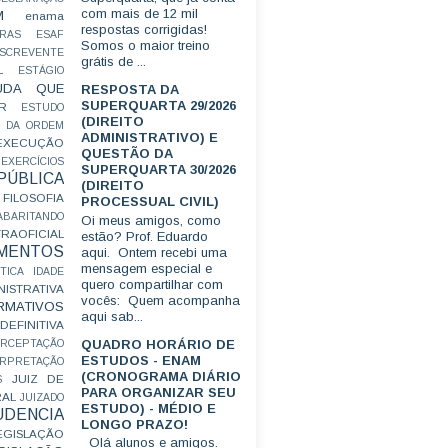
com mais de 12 mil
M
enama
respostas corrigidas!
RAS
ESAF
Somos o maior treino
SCREVENTE
grátis de ...
L
ESTÁGIO
UDA QUE
RESPOSTA DA
SUPERQUARTA 29/2026
R
ESTUDO
(DIREITO
 DA ORDEM
ADMINISTRATIVO) E
EXECUÇÃO
QUESTÃO DA
EXERCÍCIOS
SUPERQUARTA 30/2026
ÚBLICA
(DIREITO
FILOSOFIA
PROCESSUAL CIVIL)
ABARITANDO
Oi meus amigos, como
AOFICIAL
estão? Prof. Eduardo
MENTOS
aqui. Ontem recebi uma
mensagem especial e
TICA
IDADE
quero compartilhar com
ISTRATIVA
vocês: Quem acompanha
RMATIVOS
aqui sab...
EFINITIVA
QUADRO HORÁRIO DE
ERCEPTAÇÃO
ESTUDOS - ENAM
ERPRETAÇÃO
(CRONOGRAMA DIÁRIO
JUIZ DE
S
PARA ORGANIZAR SEU
RAL
JUIZADO
ESTUDO) - MÉDIO E
UDENCIA
LONGO PRAZO!
EGISLAÇÃO
Olá alunos e amigos.