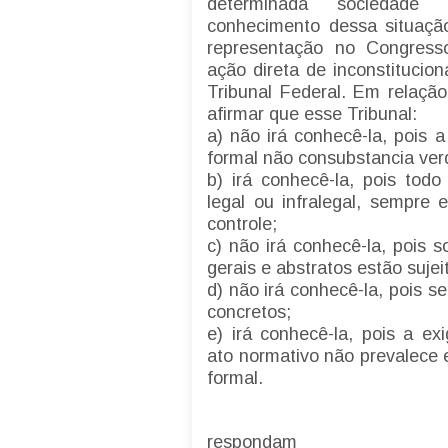
determinada sociedade 
conhecimento dessa situação
representação no Congresso
ação direta de inconstitucio
Tribunal Federal. Em relação
afirmar que esse Tribunal:
a) não irá conhecê-la, pois 
formal não consubstancia ver
b) irá conhecê-la, pois todo
legal ou infralegal, sempre 
controle;
c) não irá conhecê-la, pois 
gerais e abstratos estão sujei
d) não irá conhecê-la, pois se
concretos;
e) irá conhecê-la, pois a ex
ato normativo não prevalece 
formal.
respondam