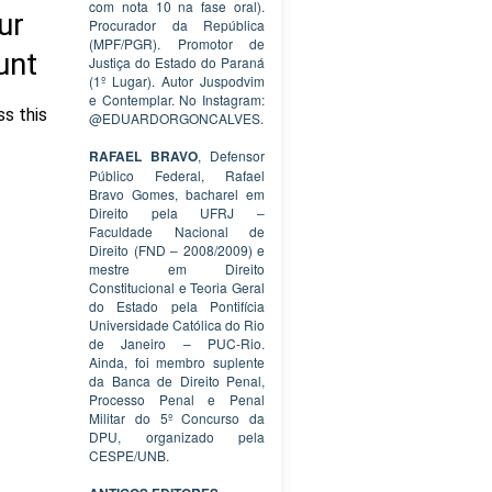
com nota 10 na fase oral).
Procurador da República
(MPF/PGR). Promotor de
Justiça do Estado do Paraná
(1º Lugar). Autor Juspodvim
e Contemplar. No Instagram:
@EDUARDORGONCALVES.
RAFAEL BRAVO
, Defensor
Público Federal, Rafael
Bravo Gomes, bacharel em
Direito pela UFRJ –
Faculdade Nacional de
Direito (FND – 2008/2009) e
mestre em Direito
Constitucional e Teoria Geral
do Estado pela Pontifícia
Universidade Católica do Rio
de Janeiro – PUC-Rio.
Ainda, foi membro suplente
da Banca de Direito Penal,
Processo Penal e Penal
Militar do 5º Concurso da
DPU, organizado pela
CESPE/UNB.