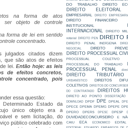
DO TRABALHO
DIREITO E
DIREITO ELEITORAL
EMPRESARIAL
retos na forma de atos
DIREITO EMPRESARI
DIREITO FINANCEIRO
m ser objeto de controle
INSTITUCIONAL
INTERNACIONAL
DIREITO MIL
 na forma de lei em sentido
DIREITO
notarial
DIREITO PEN
controle concentrado.
DIREITO PENAL INDÍGENA
DIR
DIREITO PREVID
NEGOCIAL
DIREITO PROCESSUAL CIVI
s julgados citados dizem
PROCESSUAL COLETIVO
s, que são atos de efeitos
PROCESSUAL DO TRABALHO
de lei.
Então hoje: as leis
PROCESSUAL PENAL
dire
s de efeitos concretos,
DIREITO TRIBUTÁRIO
role concentrado, pois
DIREITOS DI
URBANÍSTICO
COLETIVOS
DIREITOS DO CONCURSEI
DIREITOS 
DO CONTRATADO
DIRETO AO PONTO
DISSERTAÇÃO
onder essa questão:
DPE
DPDF
DPEAL
DOWNLOAD
DP
) Determinado Estado da
DPECE
DPEMA
DPEMG
DPEPE
DP
cujo único objeto era a
DPERO
DPERS
DPESP
DPESC
zoável e sem licitação, do
DUVIDADECONCURSEIRO
E NÃ
ECA
viço público celebrado com
CAIU
EDITAL
ECONOMICO
EDITORIAL
EDUARDO
EMBARGOS DE D