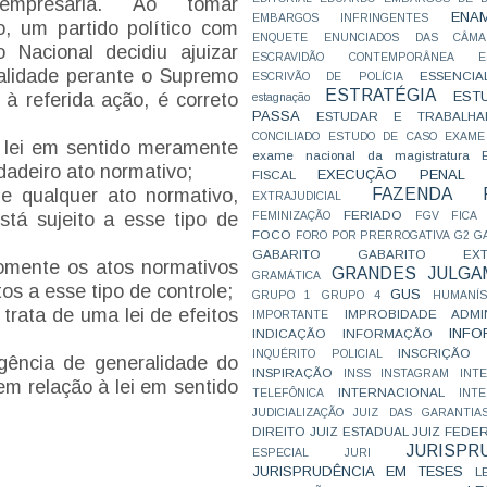
empresária. Ao tomar
ENA
EMBARGOS INFRINGENTES
, um partido político com
ENQUETE
ENUNCIADOS DAS CÂMA
 Nacional decidiu ajuizar
ESCRAVIDÃO CONTEMPORÂNEA
E
nalidade perante o Supremo
ESSENCIA
ESCRIVÃO DE POLÍCIA
ESTRATÉGIA
EST
 à referida ação, é correto
estagnação
PASSA
ESTUDAR E TRABALHA
CONCILIADO
ESTUDO DE CASO
EXAME
a lei em sentido meramente
exame nacional da magistratura
dadeiro ato normativo;
EXECUÇÃO PENAL
FISCAL
FAZENDA P
 e qualquer ato normativo,
EXTRAJUDICIAL
FERIADO
está sujeito a esse tipo de
FEMINIZAÇÃO
FGV
FICA
FOCO
FORO POR PRERROGATIVA
G2
G
GABARITO
GABARITO EXTR
somente os atos normativos
GRANDES JULGA
GRAMÁTICA
tos a esse tipo de controle;
GUS
GRUPO 1
GRUPO 4
HUMANÍS
 trata de uma lei de efeitos
IMPROBIDADE ADMIN
IMPORTANTE
INFO
INDICAÇÃO
INFORMAÇÃO
INSCRIÇÃO D
INQUÉRITO POLICIAL
igência de generalidade do
INSPIRAÇÃO
INSS
INSTAGRAM
INT
em relação à lei em sentido
INTERNACIONAL
TELEFÔNICA
INT
JUDICIALIZAÇÃO
JUIZ DAS GARANTIA
DIREITO
JUIZ ESTADUAL
JUIZ FEDE
JURISPR
ESPECIAL
JURI
JURISPRUDÊNCIA EM TESES
L