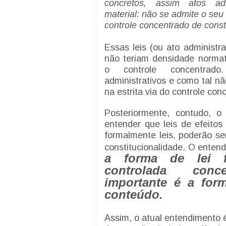
concretos, assim atos adm
material: não se admite o seu
controle concentrado de const
Essas leis (ou ato administra
não teriam densidade normati
o controle concentrad
administrativos e como tal n
na estrita via do controle co
Posteriormente, contudo, 
entender que leis de efeito
formalmente leis, poderão se
constitucionalidade. O enten
a forma de lei f
controlada conce
importante é a for
conteúdo.
Assim, o atual entendimento 