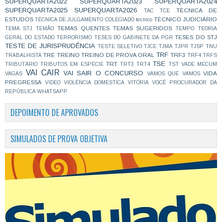
SUPERQUARTA2022
SUPERQUARTA2023
SUPERQUARTA2024
SUPERQUARTA2025
SUPERQUARTA2026
TÉCNICA DE
TAC
TCE
ESTUDOS
TÉCNICO JUDICIÁRIO
TÉCNICA DE JULGAMENTO COLEGIADO
tecnico
TEMAS QUENTES
TEMAS SUGERIDOS
TEMA STJ
TEMÃO
TEMPO
TEORIA
TESES DO STJ
GERAL DO ESTADO
TERRORISMO
TESES DO GABINETE DA PGR
TESTE DE JURISPRUDÊNCIA
TESTE SELETIVO
TJCE
TJMA
TJPR
TJSP
TNU
TRF
TRE
TREINO
TREINO DE PROVA ORAL
TRF3
TRABALHISTA
TRF4
TRFS
TSE
TRT
TRIBUTÁRIO
TRIBUTOS EM ESPÉCIE
TRT3
TRT4
TST
VADE MECUM
VAI CAIR
VAI SAIR O CONCURSO
VIDA
VAGAS
VAMOS QUE VAMOS
PREGRESSA
VIDEO
VIOLÊNCIA DOMÉSTICA
VITÓRIA
VOCÊ PROCURADOR DA
REPÚBLICA
WHATSAPP
DEPOIMENTO DE APROVADOS
SIMULADOS DE PROVA OBJETIVA