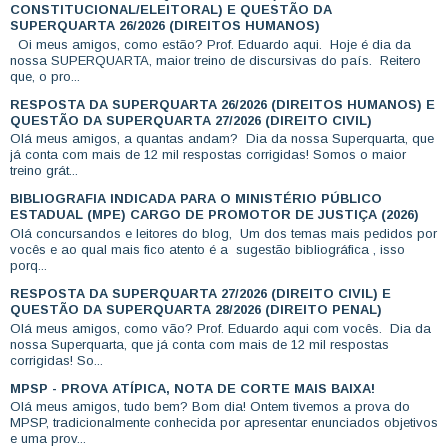
CONSTITUCIONAL/ELEITORAL) E QUESTÃO DA
SUPERQUARTA 26/2026 (DIREITOS HUMANOS)
Oi meus amigos, como estão? Prof. Eduardo aqui. Hoje é dia da
nossa SUPERQUARTA, maior treino de discursivas do país. Reitero
que, o pro...
RESPOSTA DA SUPERQUARTA 26/2026 (DIREITOS HUMANOS) E
QUESTÃO DA SUPERQUARTA 27/2026 (DIREITO CIVIL)
Olá meus amigos, a quantas andam? Dia da nossa Superquarta, que
já conta com mais de 12 mil respostas corrigidas! Somos o maior
treino grát...
BIBLIOGRAFIA INDICADA PARA O MINISTÉRIO PÚBLICO
ESTADUAL (MPE) CARGO DE PROMOTOR DE JUSTIÇA (2026)
Olá concursandos e leitores do blog, Um dos temas mais pedidos por
vocês e ao qual mais fico atento é a sugestão bibliográfica , isso
porq...
RESPOSTA DA SUPERQUARTA 27/2026 (DIREITO CIVIL) E
QUESTÃO DA SUPERQUARTA 28/2026 (DIREITO PENAL)
Olá meus amigos, como vão? Prof. Eduardo aqui com vocês. Dia da
nossa Superquarta, que já conta com mais de 12 mil respostas
corrigidas! So...
MPSP - PROVA ATÍPICA, NOTA DE CORTE MAIS BAIXA!
Olá meus amigos, tudo bem? Bom dia! Ontem tivemos a prova do
MPSP, tradicionalmente conhecida por apresentar enunciados objetivos
e uma prov...