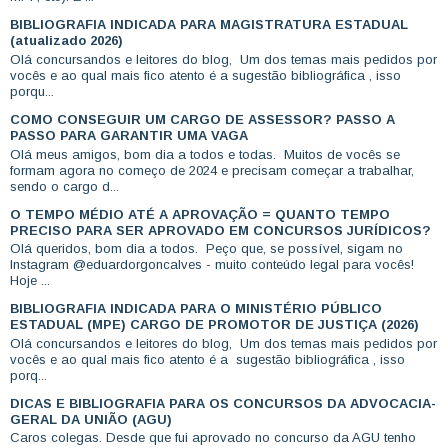
BIBLIOGRAFIA INDICADA PARA MAGISTRATURA ESTADUAL
(atualizado 2026)
Olá concursandos e leitores do blog, Um dos temas mais pedidos por
vocês e ao qual mais fico atento é a sugestão bibliográfica , isso
porqu...
COMO CONSEGUIR UM CARGO DE ASSESSOR? PASSO A
PASSO PARA GARANTIR UMA VAGA
Olá meus amigos, bom dia a todos e todas. Muitos de vocês se
formam agora no começo de 2024 e precisam começar a trabalhar,
sendo o cargo d...
O TEMPO MÉDIO ATÉ A APROVAÇÃO = QUANTO TEMPO
PRECISO PARA SER APROVADO EM CONCURSOS JURÍDICOS?
Olá queridos, bom dia a todos. Peço que, se possível, sigam no
Instagram @eduardorgoncalves - muito conteúdo legal para vocês!
Hoje ...
BIBLIOGRAFIA INDICADA PARA O MINISTÉRIO PÚBLICO
ESTADUAL (MPE) CARGO DE PROMOTOR DE JUSTIÇA (2026)
Olá concursandos e leitores do blog, Um dos temas mais pedidos por
vocês e ao qual mais fico atento é a sugestão bibliográfica , isso
porq...
DICAS E BIBLIOGRAFIA PARA OS CONCURSOS DA ADVOCACIA-
GERAL DA UNIÃO (AGU)
Caros colegas. Desde que fui aprovado no concurso da AGU tenho