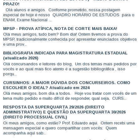
PRAZO!
Olá alunos e amigos. Conforme prometido, nossa postagem
especial de hoje é nosso QUADRO HORÁRIO DE ESTUDOS para o
ENAM, Exame Nacional ...
MPSP - PROVA ATÍPICA, NOTA DE CORTE MAIS BAIXA!
Olá meus amigos, tudo bem? Bom dia! Ontem tivemos a prova do
MPSP, tradicionalmente conhecida por apresentar enunciados objetivos
e uma prov...
BIBLIOGRAFIA INDICADA PARA MAGISTRATURA ESTADUAL
(atualizado 2026)
Olá concursandos e leitores do blog, Um dos temas mais pedidos por
vocês e ao qual mais fico atento é a sugestão bibliográfica , isso
porqu...
CURSINHOS: A MAIOR DÚVIDA DOS CONCURSEIROS. COMO
ESCOLHER O IDEAL? Atualizado em 2024
Olá meus amigos, bom dia a todos. Hoje vou tratar com vocês de um
tema muito pedido e muito difícil de responder, qual seja, CURS...
RESPOSTA DA SUPERQUARTA 29/2026 (DIREITO
ADMINISTRATIVO) E QUESTÃO DA SUPERQUARTA 30/2026
(DIREITO PROCESSUAL CIVIL)
Oi meus amigos, como estão? Prof. Eduardo aqui. Ontem recebi uma
mensagem especial e quero compartilhar com vocês: Quem
acompanha aqui sab...