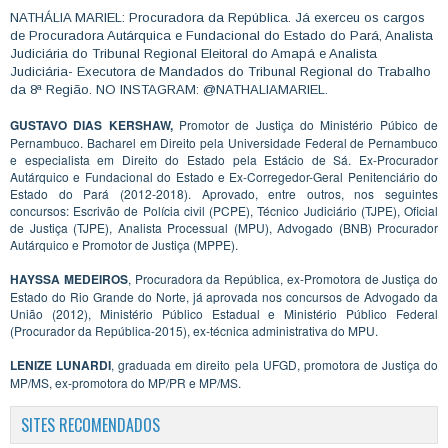
NATHÁLIA MARIEL: Procuradora da República. Já exerceu os cargos
de Procuradora Autárquica e Fundacional do Estado do Pará, Analista
Judiciária do Tribunal Regional Eleitoral do Amapá e Analista
Judiciária- Executora de Mandados do Tribunal Regional do Trabalho
da 8ª Região. NO INSTAGRAM: @NATHALIAMARIEL.
GUSTAVO DIAS KERSHAW,
Promotor de Justiça do Ministério Púbico de
Pernambuco. Bacharel em Direito pela Universidade Federal de Pernambuco
e especialista em Direito do Estado pela Estácio de Sá. Ex-Procurador
Autárquico e Fundacional do Estado e Ex-Corregedor-Geral Penitenciário do
Estado do Pará (2012-2018). Aprovado, entre outros, nos seguintes
concursos: Escrivão de Polícia civil (PCPE), Técnico Judiciário (TJPE), Oficial
de Justiça (TJPE), Analista Processual (MPU), Advogado (BNB) Procurador
Autárquico e Promotor de Justiça (MPPE).
HAYSSA MEDEIROS
, Procuradora da República, ex-Promotora de Justiça do
Estado do Rio Grande do Norte, já aprovada nos concursos de Advogado da
União (2012), Ministério Público Estadual e Ministério Público Federal
(Procurador da República-2015), ex-técnica administrativa do MPU.
LENIZE LUNARDI
, graduada em direito pela UFGD, promotora de Justiça do
MP/MS, ex-promotora do MP/PR e MP/MS.
SITES RECOMENDADOS