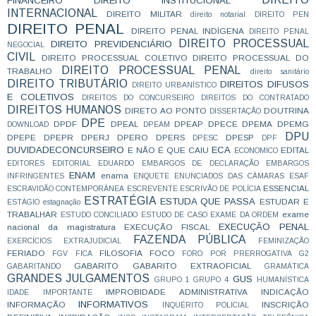
FINANCEIRO
DIREITO INSTITUCIONAL
INTERNACIONAL
DIREITO MILITAR
direito notarial
DIREITO PEN
DIREITO PENAL
DIREITO PENAL INDÍGENA
DIREITO PENAL
DIREITO PROCESSUAL
DIREITO PREVIDENCIÁRIO
NEGOCIAL
CIVIL
DIREITO PROCESSUAL COLETIVO
DIREITO PROCESSUAL DO
DIREITO PROCESSUAL PENAL
TRABALHO
direito sanitário
DIREITO TRIBUTÁRIO
DIREITOS DIFUSOS
DIREITO URBANÍSTICO
E COLETIVOS
DIREITOS DO CONCURSEIRO
DIREITOS DO CONTRATADO
DIREITOS HUMANOS
DIRETO AO PONTO
DOUTRINA
DISSERTAÇÃO
DPE
DPDF
DPEAL
DPEAP
DPECE
DPEMA
DPEMG
DOWNLOAD
DPEAM
DPU
DPEPE
DPEPR
DPERJ
DPERO
DPERS
DPESP
DPESC
DPF
DUVIDADECONCURSEIRO
ECA
E NÃO É QUE CAIU
EDITAL
ECONOMICO
EDITORES
EDITORIAL
EDUARDO
EMBARGOS DE DECLARAÇÃO
EMBARGOS
ENAM
enama
INFRINGENTES
ENQUETE
ENUNCIADOS DAS CÂMARAS
ESAF
ESSENCIAL
ESCRAVIDÃO CONTEMPORÂNEA
ESCREVENTE
ESCRIVÃO DE POLÍCIA
ESTRATÉGIA
ESTUDA QUE PASSA
ESTUDAR E
ESTÁGIO
estagnação
TRABALHAR
exame
ESTUDO CONCILIADO
ESTUDO DE CASO
EXAME DA ORDEM
EXECUÇÃO PENAL
nacional da magistratura
EXECUÇÃO FISCAL
FAZENDA PÚBLICA
EXERCÍCIOS
EXTRAJUDICIAL
FEMINIZAÇÃO
FERIADO
FILOSOFIA
FOCO
FGV
FICA
FORO POR PRERROGATIVA
G2
GABARITO
GABARITO EXTRAOFICIAL
GABARITANDO
GRAMÁTICA
GRANDES JULGAMENTOS
GUS
GRUPO 1
GRUPO 4
HUMANÍSTICA
IMPROBIDADE ADMINISTRATIVA
INDICAÇÃO
IDADE
IMPORTANTE
INFORMATIVOS
INFORMAÇÃO
INSCRIÇÃO
INQUÉRITO POLICIAL