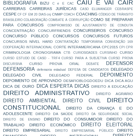
CAIU E VAI CAIR
BIBLIOGRAFIA
BIZU
C e E
CAC
CARREIRAS
CARREIRAS JURÍDICAS
CASO ELLWANGER
CEBRASPE
CESPE
COACHING
CNMP
CF
CF EM 20 DIAS
cnj
COACH
CÓDIGO DE TRÂNSITO
COMO SE PREPARAR
BRASILEIRO
COLABORAÇÃO
COMBATE À CORRUPÇÃO
PARA CONCURSOS
COMPROMISSO DE AJUSTAMENTO DE CONDUTA
CONCURSEIROS
CONCURSO
CONCENTRAÇÃO
CONCURFRIENDS
CONCURSO PÚBLICO
CONCURSOS
CONCURSOS FUTUROS
CONCURSOS NÍVEL HARD
CONTRATAÇÃO TEMPORÁRIA
CONVENÇÃO 169
CORTE INTERAMERICANA
CPC2015
COOPERAÇÃO INTERNACIONAL
CPI
CPR
CRIMINOLOGIA
CRONOGRAMA
CURSO
CTB
CURIOSIDADES
CURSINHO
CURSO ESTUDO DE CASO - TRF4
CURSO PARA A SUBJETIVA
CURSO PROVA
DEFENSOR
CURSO PROVA ORAL
DISCURSIVA
DEBATE
DEFENSORIA
DELEGADO
defensoria estadual
DEFESA DE CANDIDATOS
DEPOIMENTO
DELEGADO CIVIL
DELEGADO FEDERAL
DEPOIMENTO DE APROVADO
DESAFIOBLOGDOEDU
DICA
DICA AGU
DICA ESPERTA
DICAS
DICA DE OURO
DIREITO A EDUCAÇÃO
DIREITO ADMINISTRATIVO
DIREITO AGRÁRIO
DIREITO
DIREITO AMBIENTAL
DIREITO CIVIL
CONSTITUCIONAL
DIREITO DA CRIANÇA E DO
ADOLESCENTE
DIREITO DA SAÚDE
DIREITO DA SEGURIDADE SOCIAL
DIREITO DO CONSUMIDOR
DIREITO DO
DIREITO DE ENSINO
DIREITO ELEITORAL
TRABALHO
DIREITO ECONÔMICO
DIREITO EMPRESARIAL
DIREITO
DIREITO EMPRESARIAL PÚBLICO
DIREITO