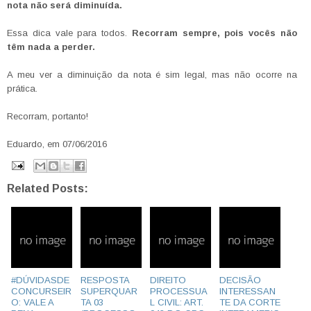
nota não será diminuída.
Essa dica vale para todos.
Recorram sempre, pois vocês não
têm nada a perder.
A meu ver a diminuição da nota é sim legal, mas não ocorre na
prática.
Recorram, portanto!
Eduardo, em 07/06/2016
Related Posts:
#DÚVIDASDE
RESPOSTA
DIREITO
DECISÃO
CONCURSEIR
SUPERQUAR
PROCESSUA
INTERESSAN
O: VALE A
TA 03
L CIVIL: ART.
TE DA CORTE