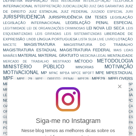
DEFINITIVA
INSPIRAÇÃO
INSS
INSTAGRAM
INTERCEPTAÇÃO TELEFÔNICA
INTERNACIONAL
JUIZ
INTERPRETAÇÃO
JUDICIALIZAÇÃO
JUIZ DAS GARANTIAS
DE DIREITO
JUIZ ESTADUAL
JUIZ FEDERAL
JUIZADO ESPECIAL
JURI
JURISPRUDENCIA
JURISPRUDÊNCIA EM TESES
LEGISLAÇÃO
LEGISLAÇÃO PENAL ESPECIAL
LEGISLAÇÃO INTERNACIONAL
LEI NOVA
LEI SECA
LEGITIMIDADE
LEI DE ORGANIZAÇÕES CRIMINOSAS
LEIS
LIBERDADE DE
ESQUEMATIZADAS
LEIS GRIFADAS
LEIS SISTEMATIZADAS
EXPRESSÃO
LÍNGUA PORTUGUESA
LOTAÇÃO
LINDB
LISTA SUJA
LIVE
LIVRO
MAGISTRATURA
MAGISTRATURA DO TRABALHO
MACETE
MAGISTRATURA ESTADUAL
MAGISTRATURA FEDERAL
MAIS LIDAS
MATERIAL
MATERIAL GRATUITO
MENTALIDADE
MAMÃES
MEDICINA LEGAL
METODOLOGIA
MÉTODO
MERCADO DE TRABALHO
MESTRADO
MINISTÉRIO PÚBLICO
MOTIVAÇÃO
MINORIAS
MOTIVACIONAL
MP
MPE
MPESTADUAL
MPAC
MPBA
MPCE
MPDFT
MPF
MPF29
MPFLOVERS
MPF 29
MPF; DIREITO PENAL
MPF28
MPFTEAM
MPMG
MPPR
MPMS
MPPE
MPRJ
MPSC
MPSP
MPMT
MPPA
✕
MPTEAM
MPU
MPT
MUDANÇA DE JURISPRUDÊNCIA
MUDANÇA
NOTÍCIA
LEGISLATIVA
NCPC
NÃO CAI DESPENCA
NON REFOULEMENT
NOTÍCIADECONCURSO
NOVAS SÚMULAS
NOVIDADE
NOVO CPC
OAB
OAB; CONCURSO; MOTIVAÇÃO;
OBJETIVA
OFICIAL DE JUSTIÇA
ORGANIZAÇÃO
PATRIMÔNIO PÚBLICO
PEÇA
PC
PC/SP
PCDF
PCPR
PEÇA
PEÇA PROCESSUAL
PEGADINHA DE PROVA
G1
PENAL
PENALIDADES
Siga-me no Instagram
PFN
PGE
PESQUISA
PESSOA COM DEFICIÊNCIA
pgdf
pge-sp
PGEMS
PGEPA
PGF
PGM
PGEPR
PGESP
PLANEJAMENTO
PGERN
PGMCURITIBA
PIC
Nesse blog temos as melhores dicas sobre os
PÓS-GRADUAÇÃO
PODER DE POLÍCIA
POER PÚBLICO
POLICIA CIVIL
PÓS-