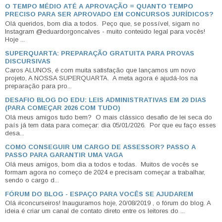
O TEMPO MÉDIO ATÉ A APROVAÇÃO = QUANTO TEMPO
PRECISO PARA SER APROVADO EM CONCURSOS JURÍDICOS?
Olá queridos, bom dia a todos. Peço que, se possível, sigam no
Instagram @eduardorgoncalves - muito conteúdo legal para vocês!
Hoje ...
SUPERQUARTA: PREPARAÇÃO GRATUITA PARA PROVAS
DISCURSIVAS
Caros ALUNOS, é com muita satisfação que lançamos um novo
projeto, A NOSSA SUPERQUARTA. A meta agora é ajudá-los na
preparação para pro...
DESAFIO BLOG DO EDU: LEIS ADMINISTRATIVAS EM 20 DIAS
(PARA COMEÇAR 2026 COM TUDO)
Olá meus amigos tudo bem? O mais clássico desafio de lei seca do
país já tem data para começar: dia 05/01/2026. Por que eu faço esses
desa...
COMO CONSEGUIR UM CARGO DE ASSESSOR? PASSO A
PASSO PARA GARANTIR UMA VAGA
Olá meus amigos, bom dia a todos e todas. Muitos de vocês se
formam agora no começo de 2024 e precisam começar a trabalhar,
sendo o cargo d...
FÓRUM DO BLOG - ESPAÇO PARA VOCÊS SE AJUDAREM
Olá #concurseiros! Inauguramos hoje, 20/08/2019 , o fórum do blog. A
ideia é criar um canal de contato direto entre os leitores do ...