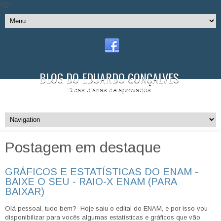
//]]>
BLOG DO EDUARDO GONÇALVES
Dicas diárias de aprovados.
Postagem em destaque
GRÁFICOS E ESTATÍSTICAS DO ENAM -
BAIXE O SEU - RAIO-X ENAM (PARA
BAIXAR)
Olá pessoal, tudo bem? Hoje saiu o edital do ENAM, e por isso vou
disponibilizar para vocês algumas estatísticas e gráficos que vão