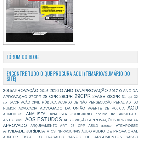
FÓRUM DO BLOG
ENCONTRE TUDO O QUE PROCURA AQUI (TEMÁRIO/SUMÁRIO DO
SITE)
2015APROVAÇÃO
2016 O ANO DA APROVAÇÃO
2016
2017 O ANO DA
29CPR
28 CPR
28CPR
2FASE
30CPR
APROVAÇÃO
27CPR
31 cpr
32
cpr
5ªCCR
AÇÃO CIVIL PÚBLICA
ACORDO DE NÃO PERSECUÇÃO PENAL
ADI DO
AGU
ADVOGADO DA UNIÃO
HUMOR
ADVOCACIA
AGENTE DE POLÍCIA
ANALISTA
ANALISTA JUDICIÁRIO
ALIMENTOS
analista tre
ANSIEDADE
AOS ESTUDOS
ANTICRIME
APROVAÇÃO
APROVAÇÕES
APROVADA
APROVADO
ATEAPOSSE
ARQUIVAMENTO
ART. 28 CPP
ASILO
assessor
ATIVIDADE JURÍDICA
AUDIO DE PROVA ORAL
ATOS INFRACIONAIS
ÁUDIO
BANCO DE ARGUMENTOS
AUDITOR FISCAL DO TRABALHO
BÁSICO