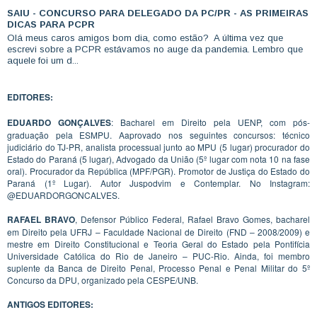
SAIU - CONCURSO PARA DELEGADO DA PC/PR - AS PRIMEIRAS
DICAS PARA PCPR
Olá meus caros amigos bom dia, como estão? A última vez que
escrevi sobre a PCPR estávamos no auge da pandemia. Lembro que
aquele foi um d...
EDITORES:
EDUARDO GONÇALVES
: Bacharel em Direito pela UENP, com pós-
graduação pela ESMPU. Aaprovado nos seguintes concursos: técnico
judiciário do TJ-PR, analista processual junto ao MPU (5 lugar) procurador do
Estado do Paraná (5 lugar), Advogado da União (5º lugar com nota 10 na fase
oral). Procurador da República (MPF/PGR). Promotor de Justiça do Estado do
Paraná (1º Lugar). Autor Juspodvim e Contemplar. No Instagram:
@EDUARDORGONCALVES.
RAFAEL BRAVO
, Defensor Público Federal, Rafael Bravo Gomes, bacharel
em Direito pela UFRJ – Faculdade Nacional de Direito (FND – 2008/2009) e
mestre em Direito Constitucional e Teoria Geral do Estado pela Pontifícia
Universidade Católica do Rio de Janeiro – PUC-Rio. Ainda, foi membro
suplente da Banca de Direito Penal, Processo Penal e Penal Militar do 5º
Concurso da DPU, organizado pela CESPE/UNB.
ANTIGOS EDITORES: