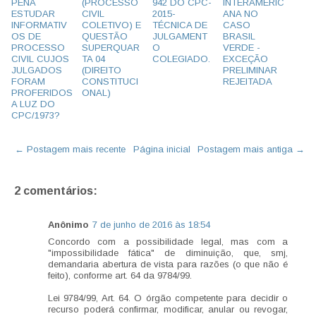
PENA
(PROCESSO
942 DO CPC-
INTERAMERIC
ESTUDAR
CIVIL
2015-
ANA NO
INFORMATIV
COLETIVO) E
TÉCNICA DE
CASO
OS DE
QUESTÃO
JULGAMENT
BRASIL
PROCESSO
SUPERQUAR
O
VERDE -
CIVIL CUJOS
TA 04
COLEGIADO.
EXCEÇÃO
JULGADOS
(DIREITO
PRELIMINAR
FORAM
CONSTITUCI
REJEITADA
PROFERIDOS
ONAL)
A LUZ DO
CPC/1973?
← Postagem mais recente
Página inicial
Postagem mais antiga →
2 comentários:
Anônimo
7 de junho de 2016 às 18:54
Concordo com a possibilidade legal, mas com a
"impossibilidade fática" de diminuição, que, smj,
demandaria abertura de vista para razões (o que não é
feito), conforme art. 64 da 9784/99.
Lei 9784/99, Art. 64. O órgão competente para decidir o
recurso poderá confirmar, modificar, anular ou revogar,