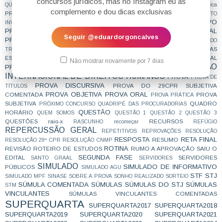
concursos jurídicos, mas no Instagram eu as
POSTAGENS EMÍLIO
QUESTIONAMENTO
POSSE
prática jurídica
complemento e dou dicas exclusivas
PRINCÍPIOS
PREPARAÇÃO
PREVIDENCIÁRIO
PROCEDIMENTO
PROCESSO COLETIVO
PROCESSO CIVIL
INVESTIGATÓRIO CRIMINAL
PROCESSO PENAL
PROCESSUAL PENAL
PROCESSO TRIBUTÁRIO
Seguir @eduardorgoncalves
PROCURADOR
PROCURADOR DA REPÚBLICA
PROCURADOR DO
PROCURADORIAS
PROCURADORIAS
TRABALHO
PROCURADOR FEDERAL
ESTADUAIS
procuradorias municipais
PROMOÇÃO DA IGUALDADE RACIAL
Não mostrar novamente por 7 dias
PROTEÇÃO
PROMOTOR DE JUSTIÇA
PRORROGAÇÃO
INTERNACIONAL DE DIREITOS HUMANOS
PROVA
PROVA DE
PROVA DISCURSIVA
PROVA DO 29CPR SUBJETIVA
TÍTULOS
PROVA OBJETIVA
PROVA ORAL
COMENTADA
PROVA
PROVA PRÁTICA
SUBJETIVA
QUADRO
PRÓXIMO CONCURSO
QUADRIPÉ DAS PROCURADORIAS
QUESTÃO
HORÁRIO
QUEM SOMOS
QUESTÃO 1
QUESTÃO 2
QUESTÃO 3
QUESTÕES
raio-x
RECURSOS
RASCUNHO
recomeçar
REFÚGIO
REPERCUSSÃO GERAL
REPETITIVOS
REPROVAÇÕES
RESOLUÇÃO
RESPOSTA
RETA FINAL
RESUMO
RESOLUÇÃO 29º CPR
RESOLUÇÃO CNMP
ROTINA
REVISÃO
ROTEIRO DE ESTUDOS
RUMO A APROVAÇÃO
SAIU O
SEGUNDA FASE
EDITAL
SERVIDORES
SANTO GRAAL
SERVIDORES
SIMULADO
SIMULADO DE INFORMATIVO
PÚBLICOS
SIMULADO AGU
STF
STJ
SIMULADO MPF
SINASE
SOBRE A PROVA
SONHO REALIZADO
SORTEIO
SÚMULA COMENTADA
SÚMULAS
SÚMULAS DO STJ
SÚMULAS
STM
VINCULANTES
SÚMULAS VINCULANTES COMENTADAS
SUPERQUARTA
SUPERQUARTA2017
SUPERQUARTA2018
SUPERQUARTA2019
SUPERQUARTA2020
SUPERQUARTA2021