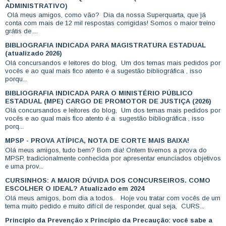
ADMINISTRATIVO)
Olá meus amigos, como vão? Dia da nossa Superquarta, que já
conta com mais de 12 mil respostas corrigidas! Somos o maior treino
grátis de ...
BIBLIOGRAFIA INDICADA PARA MAGISTRATURA ESTADUAL
(atualizado 2026)
Olá concursandos e leitores do blog, Um dos temas mais pedidos por
vocês e ao qual mais fico atento é a sugestão bibliográfica , isso
porqu...
BIBLIOGRAFIA INDICADA PARA O MINISTÉRIO PÚBLICO
ESTADUAL (MPE) CARGO DE PROMOTOR DE JUSTIÇA (2026)
Olá concursandos e leitores do blog, Um dos temas mais pedidos por
vocês e ao qual mais fico atento é a sugestão bibliográfica , isso
porq...
MPSP - PROVA ATÍPICA, NOTA DE CORTE MAIS BAIXA!
Olá meus amigos, tudo bem? Bom dia! Ontem tivemos a prova do
MPSP, tradicionalmente conhecida por apresentar enunciados objetivos
e uma prov...
CURSINHOS: A MAIOR DÚVIDA DOS CONCURSEIROS. COMO
ESCOLHER O IDEAL? Atualizado em 2024
Olá meus amigos, bom dia a todos. Hoje vou tratar com vocês de um
tema muito pedido e muito difícil de responder, qual seja, CURS...
Princípio da Prevenção x Princípio da Precaução: você sabe a