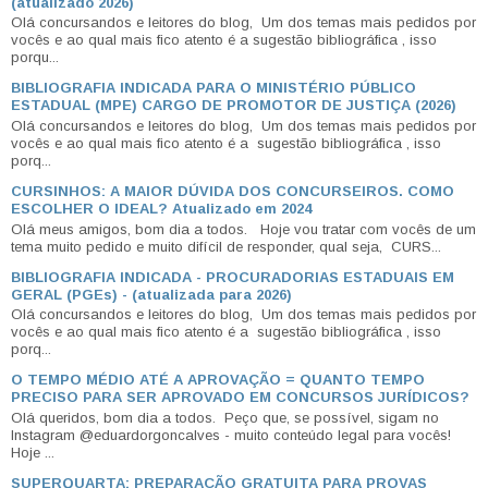
(atualizado 2026)
Olá concursandos e leitores do blog, Um dos temas mais pedidos por
vocês e ao qual mais fico atento é a sugestão bibliográfica , isso
porqu...
BIBLIOGRAFIA INDICADA PARA O MINISTÉRIO PÚBLICO
ESTADUAL (MPE) CARGO DE PROMOTOR DE JUSTIÇA (2026)
Olá concursandos e leitores do blog, Um dos temas mais pedidos por
vocês e ao qual mais fico atento é a sugestão bibliográfica , isso
porq...
CURSINHOS: A MAIOR DÚVIDA DOS CONCURSEIROS. COMO
ESCOLHER O IDEAL? Atualizado em 2024
Olá meus amigos, bom dia a todos. Hoje vou tratar com vocês de um
tema muito pedido e muito difícil de responder, qual seja, CURS...
BIBLIOGRAFIA INDICADA - PROCURADORIAS ESTADUAIS EM
GERAL (PGEs) - (atualizada para 2026)
Olá concursandos e leitores do blog, Um dos temas mais pedidos por
vocês e ao qual mais fico atento é a sugestão bibliográfica , isso
porq...
O TEMPO MÉDIO ATÉ A APROVAÇÃO = QUANTO TEMPO
PRECISO PARA SER APROVADO EM CONCURSOS JURÍDICOS?
Olá queridos, bom dia a todos. Peço que, se possível, sigam no
Instagram @eduardorgoncalves - muito conteúdo legal para vocês!
Hoje ...
SUPERQUARTA: PREPARAÇÃO GRATUITA PARA PROVAS