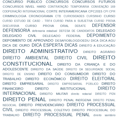
CONCURSO PÚBLICO
CONCURSOS
CONCURSOS FUTUROS
CONCURSOS NÍVEL HARD
CONTRATAÇÃO TEMPORÁRIA
CONVENÇÃO 169
CORTE INTERAMERICANA
CPC2015
COOPERAÇÃO INTERNACIONAL
CPI
CPR
CRIMINOLOGIA
CRONOGRAMA
CURSO
CTB
CURIOSIDADES
CURSINHO
CURSO ESTUDO DE CASO - TRF4
CURSO PARA A SUBJETIVA
CURSO PROVA
DEFENSOR
CURSO PROVA ORAL
DISCURSIVA
DEBATE
DEFENSORIA
DELEGADO
defensoria estadual
DEFESA DE CANDIDATOS
DEPOIMENTO
DELEGADO CIVIL
DELEGADO FEDERAL
DEPOIMENTO DE APROVADO
DESAFIOBLOGDOEDU
DICA
DICA AGU
DICA ESPERTA
DICAS
DICA DE OURO
DIREITO A EDUCAÇÃO
DIREITO ADMINISTRATIVO
DIREITO AGRÁRIO
DIREITO
DIREITO AMBIENTAL
DIREITO CIVIL
CONSTITUCIONAL
DIREITO DA CRIANÇA E DO
ADOLESCENTE
DIREITO DA SAÚDE
DIREITO DA SEGURIDADE SOCIAL
DIREITO DO CONSUMIDOR
DIREITO DO
DIREITO DE ENSINO
DIREITO ELEITORAL
TRABALHO
DIREITO ECONÔMICO
DIREITO EMPRESARIAL
DIREITO
DIREITO EMPRESARIAL PÚBLICO
DIREITO
FINANCEIRO
DIREITO INSTITUCIONAL
INTERNACIONAL
DIREITO MILITAR
direito notarial
DIREITO PEN
DIREITO PENAL
DIREITO PENAL INDÍGENA
DIREITO PENAL
DIREITO PROCESSUAL
DIREITO PREVIDENCIÁRIO
NEGOCIAL
CIVIL
DIREITO PROCESSUAL COLETIVO
DIREITO PROCESSUAL DO
DIREITO PROCESSUAL PENAL
TRABALHO
direito sanitário