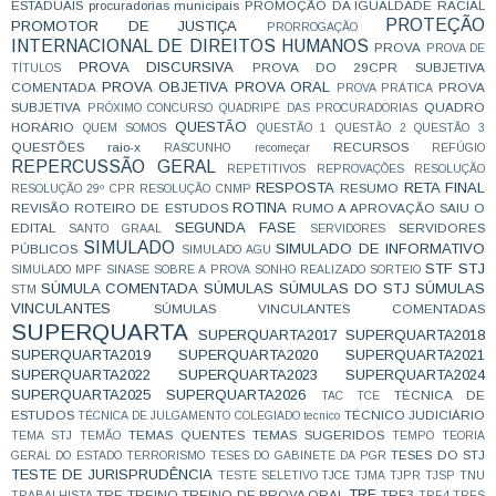
ESTADUAIS
procuradorias municipais
PROMOÇÃO DA IGUALDADE RACIAL
PROTEÇÃO
PROMOTOR DE JUSTIÇA
PRORROGAÇÃO
INTERNACIONAL DE DIREITOS HUMANOS
PROVA
PROVA DE
PROVA DISCURSIVA
PROVA DO 29CPR SUBJETIVA
TÍTULOS
PROVA OBJETIVA
PROVA ORAL
COMENTADA
PROVA
PROVA PRÁTICA
SUBJETIVA
QUADRO
PRÓXIMO CONCURSO
QUADRIPÉ DAS PROCURADORIAS
QUESTÃO
HORÁRIO
QUEM SOMOS
QUESTÃO 1
QUESTÃO 2
QUESTÃO 3
QUESTÕES
raio-x
RECURSOS
RASCUNHO
recomeçar
REFÚGIO
REPERCUSSÃO GERAL
REPETITIVOS
REPROVAÇÕES
RESOLUÇÃO
RESPOSTA
RETA FINAL
RESUMO
RESOLUÇÃO 29º CPR
RESOLUÇÃO CNMP
ROTINA
REVISÃO
ROTEIRO DE ESTUDOS
RUMO A APROVAÇÃO
SAIU O
SEGUNDA FASE
EDITAL
SERVIDORES
SANTO GRAAL
SERVIDORES
SIMULADO
SIMULADO DE INFORMATIVO
PÚBLICOS
SIMULADO AGU
STF
STJ
SIMULADO MPF
SINASE
SOBRE A PROVA
SONHO REALIZADO
SORTEIO
SÚMULA COMENTADA
SÚMULAS
SÚMULAS DO STJ
SÚMULAS
STM
VINCULANTES
SÚMULAS VINCULANTES COMENTADAS
SUPERQUARTA
SUPERQUARTA2017
SUPERQUARTA2018
SUPERQUARTA2019
SUPERQUARTA2020
SUPERQUARTA2021
SUPERQUARTA2022
SUPERQUARTA2023
SUPERQUARTA2024
SUPERQUARTA2025
SUPERQUARTA2026
TÉCNICA DE
TAC
TCE
ESTUDOS
TÉCNICO JUDICIÁRIO
TÉCNICA DE JULGAMENTO COLEGIADO
tecnico
TEMAS QUENTES
TEMAS SUGERIDOS
TEMA STJ
TEMÃO
TEMPO
TEORIA
TESES DO STJ
GERAL DO ESTADO
TERRORISMO
TESES DO GABINETE DA PGR
TESTE DE JURISPRUDÊNCIA
TESTE SELETIVO
TJCE
TJMA
TJPR
TJSP
TNU
TRF
TRE
TREINO
TREINO DE PROVA ORAL
TRF3
TRABALHISTA
TRF4
TRFS