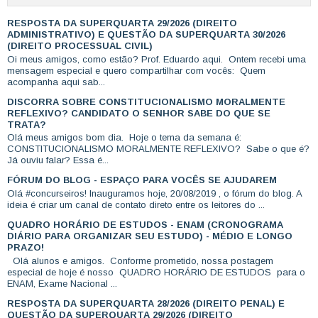
RESPOSTA DA SUPERQUARTA 29/2026 (DIREITO
ADMINISTRATIVO) E QUESTÃO DA SUPERQUARTA 30/2026
(DIREITO PROCESSUAL CIVIL)
Oi meus amigos, como estão? Prof. Eduardo aqui. Ontem recebi uma
mensagem especial e quero compartilhar com vocês: Quem
acompanha aqui sab...
DISCORRA SOBRE CONSTITUCIONALISMO MORALMENTE
REFLEXIVO? CANDIDATO O SENHOR SABE DO QUE SE
TRATA?
Olá meus amigos bom dia. Hoje o tema da semana é:
CONSTITUCIONALISMO MORALMENTE REFLEXIVO? Sabe o que é?
Já ouviu falar? Essa é...
FÓRUM DO BLOG - ESPAÇO PARA VOCÊS SE AJUDAREM
Olá #concurseiros! Inauguramos hoje, 20/08/2019 , o fórum do blog. A
ideia é criar um canal de contato direto entre os leitores do ...
QUADRO HORÁRIO DE ESTUDOS - ENAM (CRONOGRAMA
DIÁRIO PARA ORGANIZAR SEU ESTUDO) - MÉDIO E LONGO
PRAZO!
Olá alunos e amigos. Conforme prometido, nossa postagem
especial de hoje é nosso QUADRO HORÁRIO DE ESTUDOS para o
ENAM, Exame Nacional ...
RESPOSTA DA SUPERQUARTA 28/2026 (DIREITO PENAL) E
QUESTÃO DA SUPERQUARTA 29/2026 (DIREITO