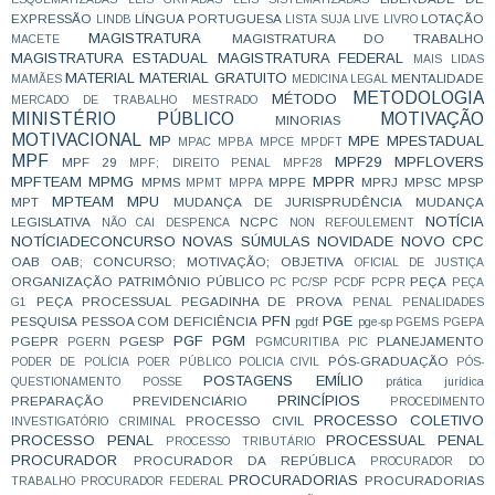
EXPRESSÃO
LÍNGUA PORTUGUESA
LOTAÇÃO
LINDB
LISTA SUJA
LIVE
LIVRO
MAGISTRATURA
MAGISTRATURA DO TRABALHO
MACETE
MAGISTRATURA ESTADUAL
MAGISTRATURA FEDERAL
MAIS LIDAS
MATERIAL
MATERIAL GRATUITO
MENTALIDADE
MAMÃES
MEDICINA LEGAL
METODOLOGIA
MÉTODO
MERCADO DE TRABALHO
MESTRADO
MINISTÉRIO PÚBLICO
MOTIVAÇÃO
MINORIAS
MOTIVACIONAL
MP
MPE
MPESTADUAL
MPAC
MPBA
MPCE
MPDFT
MPF
MPF29
MPFLOVERS
MPF 29
MPF; DIREITO PENAL
MPF28
MPFTEAM
MPMG
MPPR
MPMS
MPPE
MPRJ
MPSC
MPSP
MPMT
MPPA
MPTEAM
MPU
MPT
MUDANÇA DE JURISPRUDÊNCIA
MUDANÇA
NOTÍCIA
LEGISLATIVA
NCPC
NÃO CAI DESPENCA
NON REFOULEMENT
NOTÍCIADECONCURSO
NOVAS SÚMULAS
NOVIDADE
NOVO CPC
OAB
OAB; CONCURSO; MOTIVAÇÃO;
OBJETIVA
OFICIAL DE JUSTIÇA
ORGANIZAÇÃO
PATRIMÔNIO PÚBLICO
PEÇA
PC
PC/SP
PCDF
PCPR
PEÇA
PEÇA PROCESSUAL
PEGADINHA DE PROVA
G1
PENAL
PENALIDADES
PFN
PGE
PESQUISA
PESSOA COM DEFICIÊNCIA
pgdf
pge-sp
PGEMS
PGEPA
PGF
PGM
PGEPR
PGESP
PLANEJAMENTO
PGERN
PGMCURITIBA
PIC
PÓS-GRADUAÇÃO
PODER DE POLÍCIA
POER PÚBLICO
POLICIA CIVIL
PÓS-
POSTAGENS EMÍLIO
QUESTIONAMENTO
POSSE
prática jurídica
PRINCÍPIOS
PREPARAÇÃO
PREVIDENCIÁRIO
PROCEDIMENTO
PROCESSO COLETIVO
PROCESSO CIVIL
INVESTIGATÓRIO CRIMINAL
PROCESSO PENAL
PROCESSUAL PENAL
PROCESSO TRIBUTÁRIO
PROCURADOR
PROCURADOR DA REPÚBLICA
PROCURADOR DO
PROCURADORIAS
PROCURADORIAS
TRABALHO
PROCURADOR FEDERAL