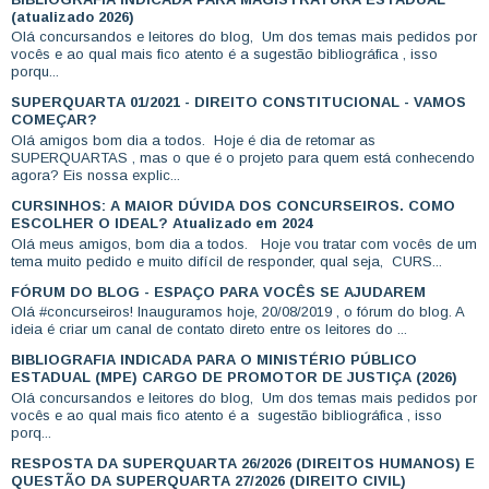
(atualizado 2026)
Olá concursandos e leitores do blog, Um dos temas mais pedidos por
vocês e ao qual mais fico atento é a sugestão bibliográfica , isso
porqu...
SUPERQUARTA 01/2021 - DIREITO CONSTITUCIONAL - VAMOS
COMEÇAR?
Olá amigos bom dia a todos. Hoje é dia de retomar as
SUPERQUARTAS , mas o que é o projeto para quem está conhecendo
agora? Eis nossa explic...
CURSINHOS: A MAIOR DÚVIDA DOS CONCURSEIROS. COMO
ESCOLHER O IDEAL? Atualizado em 2024
Olá meus amigos, bom dia a todos. Hoje vou tratar com vocês de um
tema muito pedido e muito difícil de responder, qual seja, CURS...
FÓRUM DO BLOG - ESPAÇO PARA VOCÊS SE AJUDAREM
Olá #concurseiros! Inauguramos hoje, 20/08/2019 , o fórum do blog. A
ideia é criar um canal de contato direto entre os leitores do ...
BIBLIOGRAFIA INDICADA PARA O MINISTÉRIO PÚBLICO
ESTADUAL (MPE) CARGO DE PROMOTOR DE JUSTIÇA (2026)
Olá concursandos e leitores do blog, Um dos temas mais pedidos por
vocês e ao qual mais fico atento é a sugestão bibliográfica , isso
porq...
RESPOSTA DA SUPERQUARTA 26/2026 (DIREITOS HUMANOS) E
QUESTÃO DA SUPERQUARTA 27/2026 (DIREITO CIVIL)