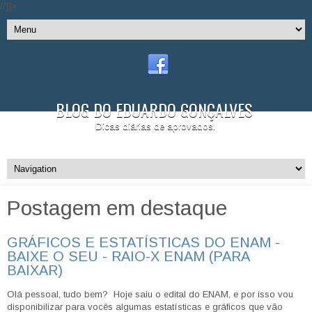
//]]>
BLOG DO EDUARDO GONÇALVES
Dicas diárias de aprovados.
Postagem em destaque
GRÁFICOS E ESTATÍSTICAS DO ENAM -
BAIXE O SEU - RAIO-X ENAM (PARA
BAIXAR)
Olá pessoal, tudo bem? Hoje saiu o edital do ENAM, e por isso vou
disponibilizar para vocês algumas estatísticas e gráficos que vão