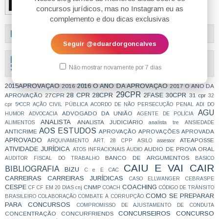
concursos jurídicos, mas no Instagram eu as
complemento e dou dicas exclusivas
FÓRUM DO BLOG
Seguir @eduardorgoncalves
ENCONTRE TUDO O QUE PROCURA AQUI (TEMÁRIO/SUMÁRIO DO
SITE)
Não mostrar novamente por 7 dias
2015APROVAÇÃO
2016 O ANO DA APROVAÇÃO
2016
2017 O ANO DA
29CPR
28 CPR
28CPR
2FASE
30CPR
APROVAÇÃO
27CPR
31 cpr
32
cpr
5ªCCR
AÇÃO CIVIL PÚBLICA
ACORDO DE NÃO PERSECUÇÃO PENAL
ADI DO
AGU
ADVOGADO DA UNIÃO
HUMOR
ADVOCACIA
AGENTE DE POLÍCIA
ANALISTA
ANALISTA JUDICIÁRIO
ALIMENTOS
analista tre
ANSIEDADE
AOS ESTUDOS
ANTICRIME
APROVAÇÃO
APROVAÇÕES
APROVADA
APROVADO
ATEAPOSSE
ARQUIVAMENTO
ART. 28 CPP
ASILO
assessor
ATIVIDADE JURÍDICA
AUDIO DE PROVA ORAL
ATOS INFRACIONAIS
ÁUDIO
BANCO DE ARGUMENTOS
AUDITOR FISCAL DO TRABALHO
BÁSICO
CAIU E VAI CAIR
BIBLIOGRAFIA
BIZU
C e E
CAC
CARREIRAS
CARREIRAS JURÍDICAS
CASO ELLWANGER
CEBRASPE
CESPE
COACHING
CNMP
CF
CF EM 20 DIAS
cnj
COACH
CÓDIGO DE TRÂNSITO
COMO SE PREPARAR
BRASILEIRO
COLABORAÇÃO
COMBATE À CORRUPÇÃO
PARA CONCURSOS
COMPROMISSO DE AJUSTAMENTO DE CONDUTA
CONCURSEIROS
CONCURSO
CONCENTRAÇÃO
CONCURFRIENDS