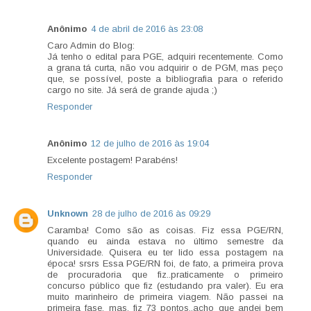
Anônimo
4 de abril de 2016 às 23:08
Caro Admin do Blog:
Já tenho o edital para PGE, adquiri recentemente. Como
a grana tá curta, não vou adquirir o de PGM, mas peço
que, se possível, poste a bibliografia para o referido
cargo no site. Já será de grande ajuda ;)
Responder
Anônimo
12 de julho de 2016 às 19:04
Excelente postagem! Parabéns!
Responder
Unknown
28 de julho de 2016 às 09:29
Caramba! Como são as coisas. Fiz essa PGE/RN,
quando eu ainda estava no último semestre da
Universidade. Quisera eu ter lido essa postagem na
época! srsrs Essa PGE/RN foi, de fato, a primeira prova
de procuradoria que fiz..praticamente o primeiro
concurso público que fiz (estudando pra valer). Eu era
muito marinheiro de primeira viagem. Não passei na
primeira fase, mas, fiz 73 pontos..acho que andei bem