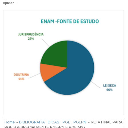
ajudar ...
Home
»
BIBLIOGRAFIA
,
DICAS
,
PGE
,
PGERN
» RETA FINAL PARA
PGE`S (ESPECIALMENTE PGE-RN E PGE`MS)