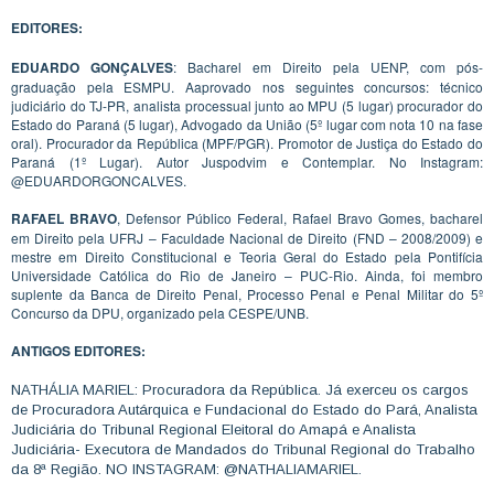
EDITORES:
EDUARDO GONÇALVES
: Bacharel em Direito pela UENP, com pós-
graduação pela ESMPU. Aaprovado nos seguintes concursos: técnico
judiciário do TJ-PR, analista processual junto ao MPU (5 lugar) procurador do
Estado do Paraná (5 lugar), Advogado da União (5º lugar com nota 10 na fase
oral). Procurador da República (MPF/PGR). Promotor de Justiça do Estado do
Paraná (1º Lugar). Autor Juspodvim e Contemplar. No Instagram:
@EDUARDORGONCALVES.
RAFAEL BRAVO
, Defensor Público Federal, Rafael Bravo Gomes, bacharel
em Direito pela UFRJ – Faculdade Nacional de Direito (FND – 2008/2009) e
mestre em Direito Constitucional e Teoria Geral do Estado pela Pontifícia
Universidade Católica do Rio de Janeiro – PUC-Rio. Ainda, foi membro
suplente da Banca de Direito Penal, Processo Penal e Penal Militar do 5º
Concurso da DPU, organizado pela CESPE/UNB.
ANTIGOS EDITORES:
NATHÁLIA MARIEL: Procuradora da República. Já exerceu os cargos
de Procuradora Autárquica e Fundacional do Estado do Pará, Analista
Judiciária do Tribunal Regional Eleitoral do Amapá e Analista
Judiciária- Executora de Mandados do Tribunal Regional do Trabalho
da 8ª Região. NO INSTAGRAM: @NATHALIAMARIEL.