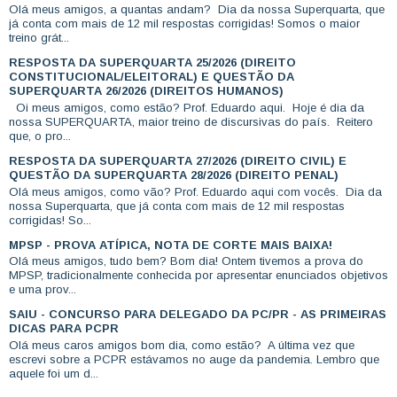
Olá meus amigos, a quantas andam? Dia da nossa Superquarta, que
já conta com mais de 12 mil respostas corrigidas! Somos o maior
treino grát...
RESPOSTA DA SUPERQUARTA 25/2026 (DIREITO
CONSTITUCIONAL/ELEITORAL) E QUESTÃO DA
SUPERQUARTA 26/2026 (DIREITOS HUMANOS)
Oi meus amigos, como estão? Prof. Eduardo aqui. Hoje é dia da
nossa SUPERQUARTA, maior treino de discursivas do país. Reitero
que, o pro...
RESPOSTA DA SUPERQUARTA 27/2026 (DIREITO CIVIL) E
QUESTÃO DA SUPERQUARTA 28/2026 (DIREITO PENAL)
Olá meus amigos, como vão? Prof. Eduardo aqui com vocês. Dia da
nossa Superquarta, que já conta com mais de 12 mil respostas
corrigidas! So...
MPSP - PROVA ATÍPICA, NOTA DE CORTE MAIS BAIXA!
Olá meus amigos, tudo bem? Bom dia! Ontem tivemos a prova do
MPSP, tradicionalmente conhecida por apresentar enunciados objetivos
e uma prov...
SAIU - CONCURSO PARA DELEGADO DA PC/PR - AS PRIMEIRAS
DICAS PARA PCPR
Olá meus caros amigos bom dia, como estão? A última vez que
escrevi sobre a PCPR estávamos no auge da pandemia. Lembro que
aquele foi um d...