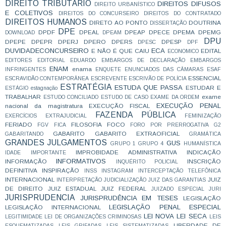
DIREITO TRIBUTÁRIO
DIREITOS DIFUSOS
DIREITO URBANÍSTICO
E COLETIVOS
DIREITOS DO CONCURSEIRO
DIREITOS DO CONTRATADO
DIREITOS HUMANOS
DIRETO AO PONTO
DOUTRINA
DISSERTAÇÃO
DPE
DPDF
DPEAL
DPEAP
DPECE
DPEMA
DPEMG
DOWNLOAD
DPEAM
DPU
DPEPE
DPEPR
DPERJ
DPERO
DPERS
DPESP
DPESC
DPF
DUVIDADECONCURSEIRO
ECA
E NÃO É QUE CAIU
EDITAL
ECONOMICO
EDITORES
EDITORIAL
EDUARDO
EMBARGOS DE DECLARAÇÃO
EMBARGOS
ENAM
enama
INFRINGENTES
ENQUETE
ENUNCIADOS DAS CÂMARAS
ESAF
ESSENCIAL
ESCRAVIDÃO CONTEMPORÂNEA
ESCREVENTE
ESCRIVÃO DE POLÍCIA
ESTRATÉGIA
ESTUDA QUE PASSA
ESTUDAR E
ESTÁGIO
estagnação
TRABALHAR
exame
ESTUDO CONCILIADO
ESTUDO DE CASO
EXAME DA ORDEM
EXECUÇÃO PENAL
nacional da magistratura
EXECUÇÃO FISCAL
FAZENDA PÚBLICA
EXERCÍCIOS
EXTRAJUDICIAL
FEMINIZAÇÃO
FERIADO
FILOSOFIA
FOCO
FGV
FICA
FORO POR PRERROGATIVA
G2
GABARITO
GABARITO EXTRAOFICIAL
GABARITANDO
GRAMÁTICA
GRANDES JULGAMENTOS
GUS
GRUPO 1
GRUPO 4
HUMANÍSTICA
IMPROBIDADE ADMINISTRATIVA
INDICAÇÃO
IDADE
IMPORTANTE
INFORMATIVOS
INFORMAÇÃO
INSCRIÇÃO
INQUÉRITO POLICIAL
DEFINITIVA
INSPIRAÇÃO
INSS
INSTAGRAM
INTERCEPTAÇÃO TELEFÔNICA
INTERNACIONAL
JUIZ
INTERPRETAÇÃO
JUDICIALIZAÇÃO
JUIZ DAS GARANTIAS
DE DIREITO
JUIZ ESTADUAL
JUIZ FEDERAL
JUIZADO ESPECIAL
JURI
JURISPRUDENCIA
JURISPRUDÊNCIA EM TESES
LEGISLAÇÃO
LEGISLAÇÃO PENAL ESPECIAL
LEGISLAÇÃO INTERNACIONAL
LEI NOVA
LEI SECA
LEGITIMIDADE
LEI DE ORGANIZAÇÕES CRIMINOSAS
LEIS
LIBERDADE DE
ESQUEMATIZADAS
LEIS GRIFADAS
LEIS SISTEMATIZADAS