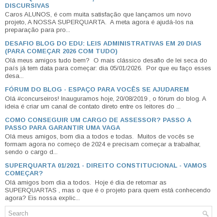
DISCURSIVAS
Caros ALUNOS, é com muita satisfação que lançamos um novo
projeto, A NOSSA SUPERQUARTA. A meta agora é ajudá-los na
preparação para pro...
DESAFIO BLOG DO EDU: LEIS ADMINISTRATIVAS EM 20 DIAS
(PARA COMEÇAR 2026 COM TUDO)
Olá meus amigos tudo bem? O mais clássico desafio de lei seca do
país já tem data para começar: dia 05/01/2026. Por que eu faço esses
desa...
FÓRUM DO BLOG - ESPAÇO PARA VOCÊS SE AJUDAREM
Olá #concurseiros! Inauguramos hoje, 20/08/2019 , o fórum do blog. A
ideia é criar um canal de contato direto entre os leitores do ...
COMO CONSEGUIR UM CARGO DE ASSESSOR? PASSO A
PASSO PARA GARANTIR UMA VAGA
Olá meus amigos, bom dia a todos e todas. Muitos de vocês se
formam agora no começo de 2024 e precisam começar a trabalhar,
sendo o cargo d...
SUPERQUARTA 01/2021 - DIREITO CONSTITUCIONAL - VAMOS
COMEÇAR?
Olá amigos bom dia a todos. Hoje é dia de retomar as
SUPERQUARTAS , mas o que é o projeto para quem está conhecendo
agora? Eis nossa explic...