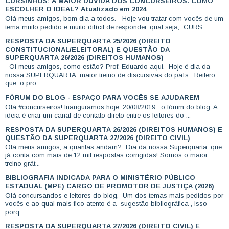
CURSINHOS: A MAIOR DÚVIDA DOS CONCURSEIROS. COMO
ESCOLHER O IDEAL? Atualizado em 2024
Olá meus amigos, bom dia a todos. Hoje vou tratar com vocês de um
tema muito pedido e muito difícil de responder, qual seja, CURS...
RESPOSTA DA SUPERQUARTA 25/2026 (DIREITO
CONSTITUCIONAL/ELEITORAL) E QUESTÃO DA
SUPERQUARTA 26/2026 (DIREITOS HUMANOS)
Oi meus amigos, como estão? Prof. Eduardo aqui. Hoje é dia da
nossa SUPERQUARTA, maior treino de discursivas do país. Reitero
que, o pro...
FÓRUM DO BLOG - ESPAÇO PARA VOCÊS SE AJUDAREM
Olá #concurseiros! Inauguramos hoje, 20/08/2019 , o fórum do blog. A
ideia é criar um canal de contato direto entre os leitores do ...
RESPOSTA DA SUPERQUARTA 26/2026 (DIREITOS HUMANOS) E
QUESTÃO DA SUPERQUARTA 27/2026 (DIREITO CIVIL)
Olá meus amigos, a quantas andam? Dia da nossa Superquarta, que
já conta com mais de 12 mil respostas corrigidas! Somos o maior
treino grát...
BIBLIOGRAFIA INDICADA PARA O MINISTÉRIO PÚBLICO
ESTADUAL (MPE) CARGO DE PROMOTOR DE JUSTIÇA (2026)
Olá concursandos e leitores do blog, Um dos temas mais pedidos por
vocês e ao qual mais fico atento é a sugestão bibliográfica , isso
porq...
RESPOSTA DA SUPERQUARTA 27/2026 (DIREITO CIVIL) E