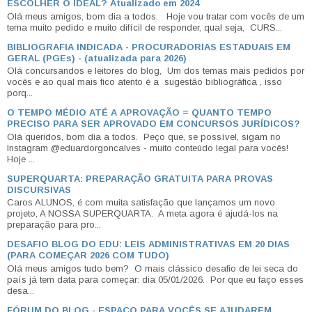
ESCOLHER O IDEAL? Atualizado em 2024
Olá meus amigos, bom dia a todos. Hoje vou tratar com vocês de um
tema muito pedido e muito difícil de responder, qual seja, CURS...
BIBLIOGRAFIA INDICADA - PROCURADORIAS ESTADUAIS EM
GERAL (PGEs) - (atualizada para 2026)
Olá concursandos e leitores do blog, Um dos temas mais pedidos por
vocês e ao qual mais fico atento é a sugestão bibliográfica , isso
porq...
O TEMPO MÉDIO ATÉ A APROVAÇÃO = QUANTO TEMPO
PRECISO PARA SER APROVADO EM CONCURSOS JURÍDICOS?
Olá queridos, bom dia a todos. Peço que, se possível, sigam no
Instagram @eduardorgoncalves - muito conteúdo legal para vocês!
Hoje ...
SUPERQUARTA: PREPARAÇÃO GRATUITA PARA PROVAS
DISCURSIVAS
Caros ALUNOS, é com muita satisfação que lançamos um novo
projeto, A NOSSA SUPERQUARTA. A meta agora é ajudá-los na
preparação para pro...
DESAFIO BLOG DO EDU: LEIS ADMINISTRATIVAS EM 20 DIAS
(PARA COMEÇAR 2026 COM TUDO)
Olá meus amigos tudo bem? O mais clássico desafio de lei seca do
país já tem data para começar: dia 05/01/2026. Por que eu faço esses
desa...
FÓRUM DO BLOG - ESPAÇO PARA VOCÊS SE AJUDAREM