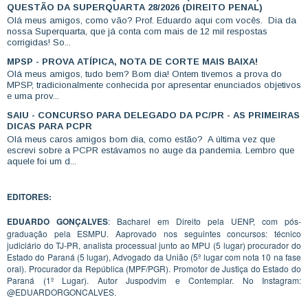
QUESTÃO DA SUPERQUARTA 28/2026 (DIREITO PENAL)
Olá meus amigos, como vão? Prof. Eduardo aqui com vocês. Dia da
nossa Superquarta, que já conta com mais de 12 mil respostas
corrigidas! So...
MPSP - PROVA ATÍPICA, NOTA DE CORTE MAIS BAIXA!
Olá meus amigos, tudo bem? Bom dia! Ontem tivemos a prova do
MPSP, tradicionalmente conhecida por apresentar enunciados objetivos
e uma prov...
SAIU - CONCURSO PARA DELEGADO DA PC/PR - AS PRIMEIRAS
DICAS PARA PCPR
Olá meus caros amigos bom dia, como estão? A última vez que
escrevi sobre a PCPR estávamos no auge da pandemia. Lembro que
aquele foi um d...
EDITORES:
EDUARDO GONÇALVES
: Bacharel em Direito pela UENP, com pós-
graduação pela ESMPU. Aaprovado nos seguintes concursos: técnico
judiciário do TJ-PR, analista processual junto ao MPU (5 lugar) procurador do
Estado do Paraná (5 lugar), Advogado da União (5º lugar com nota 10 na fase
oral). Procurador da República (MPF/PGR). Promotor de Justiça do Estado do
Paraná (1º Lugar). Autor Juspodvim e Contemplar. No Instagram:
@EDUARDORGONCALVES.