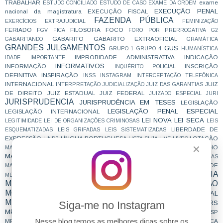
TRABALHAR
exame
ESTUDO CONCILIADO
ESTUDO DE CASO
EXAME DA ORDEM
EXECUÇÃO PENAL
nacional da magistratura
EXECUÇÃO FISCAL
FAZENDA PÚBLICA
EXERCÍCIOS
EXTRAJUDICIAL
FEMINIZAÇÃO
FERIADO
FILOSOFIA
FOCO
FGV
FICA
FORO POR PRERROGATIVA
G2
GABARITO
GABARITO EXTRAOFICIAL
GABARITANDO
GRAMÁTICA
GRANDES JULGAMENTOS
GUS
GRUPO 1
GRUPO 4
HUMANÍSTICA
IMPROBIDADE ADMINISTRATIVA
INDICAÇÃO
IDADE
IMPORTANTE
INFORMATIVOS
INFORMAÇÃO
INSCRIÇÃO
INQUÉRITO POLICIAL
DEFINITIVA
INSPIRAÇÃO
INSS
INSTAGRAM
INTERCEPTAÇÃO TELEFÔNICA
INTERNACIONAL
JUIZ
INTERPRETAÇÃO
JUDICIALIZAÇÃO
JUIZ DAS GARANTIAS
DE DIREITO
JUIZ ESTADUAL
JUIZ FEDERAL
JUIZADO ESPECIAL
JURI
JURISPRUDENCIA
JURISPRUDÊNCIA EM TESES
LEGISLAÇÃO
LEGISLAÇÃO PENAL ESPECIAL
LEGISLAÇÃO INTERNACIONAL
LEI NOVA
LEI SECA
LEGITIMIDADE
LEI DE ORGANIZAÇÕES CRIMINOSAS
LEIS
LIBERDADE DE
ESQUEMATIZADAS
LEIS GRIFADAS
LEIS SISTEMATIZADAS
EXPRESSÃO
LÍNGUA PORTUGUESA
LOTAÇÃO
LINDB
LISTA SUJA
LIVE
LIVRO
MAGISTRATURA
MAGISTRATURA DO TRABALHO
✕
MACETE
MAGISTRATURA ESTADUAL
MAGISTRATURA FEDERAL
MAIS LIDAS
MATERIAL
MATERIAL GRATUITO
MENTALIDADE
MAMÃES
MEDICINA LEGAL
METODOLOGIA
MÉTODO
MERCADO DE TRABALHO
MESTRADO
MINISTÉRIO PÚBLICO
MOTIVAÇÃO
MINORIAS
MOTIVACIONAL
MP
MPE
MPESTADUAL
MPAC
MPBA
MPCE
MPDFT
MPF
MPF29
MPFLOVERS
Siga-me no Instagram
MPF 29
MPF; DIREITO PENAL
MPF28
MPFTEAM
MPMG
MPPR
MPMS
MPPE
MPRJ
MPSC
MPSP
MPMT
MPPA
MPTEAM
MPU
Nesse blog temos as melhores dicas sobre os
MPT
MUDANÇA DE JURISPRUDÊNCIA
MUDANÇA