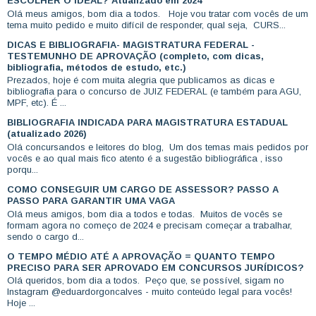
ESCOLHER O IDEAL? Atualizado em 2024
Olá meus amigos, bom dia a todos. Hoje vou tratar com vocês de um
tema muito pedido e muito difícil de responder, qual seja, CURS...
DICAS E BIBLIOGRAFIA- MAGISTRATURA FEDERAL -
TESTEMUNHO DE APROVAÇÃO (completo, com dicas,
bibliografia, métodos de estudo, etc.)
Prezados, hoje é com muita alegria que publicamos as dicas e
bibliografia para o concurso de JUIZ FEDERAL (e também para AGU,
MPF, etc). É ...
BIBLIOGRAFIA INDICADA PARA MAGISTRATURA ESTADUAL
(atualizado 2026)
Olá concursandos e leitores do blog, Um dos temas mais pedidos por
vocês e ao qual mais fico atento é a sugestão bibliográfica , isso
porqu...
COMO CONSEGUIR UM CARGO DE ASSESSOR? PASSO A
PASSO PARA GARANTIR UMA VAGA
Olá meus amigos, bom dia a todos e todas. Muitos de vocês se
formam agora no começo de 2024 e precisam começar a trabalhar,
sendo o cargo d...
O TEMPO MÉDIO ATÉ A APROVAÇÃO = QUANTO TEMPO
PRECISO PARA SER APROVADO EM CONCURSOS JURÍDICOS?
Olá queridos, bom dia a todos. Peço que, se possível, sigam no
Instagram @eduardorgoncalves - muito conteúdo legal para vocês!
Hoje ...