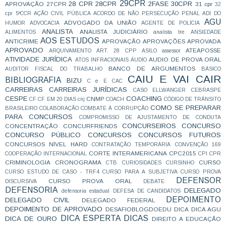
29CPR
28 CPR
28CPR
2FASE
30CPR
APROVAÇÃO
27CPR
31 cpr
32
cpr
5ªCCR
AÇÃO CIVIL PÚBLICA
ACORDO DE NÃO PERSECUÇÃO PENAL
ADI DO
AGU
ADVOGADO DA UNIÃO
HUMOR
ADVOCACIA
AGENTE DE POLÍCIA
ANALISTA
ANALISTA JUDICIÁRIO
ALIMENTOS
analista tre
ANSIEDADE
AOS ESTUDOS
ANTICRIME
APROVAÇÃO
APROVAÇÕES
APROVADA
APROVADO
ATEAPOSSE
ARQUIVAMENTO
ART. 28 CPP
ASILO
assessor
ATIVIDADE JURÍDICA
AUDIO DE PROVA ORAL
ATOS INFRACIONAIS
ÁUDIO
BANCO DE ARGUMENTOS
AUDITOR FISCAL DO TRABALHO
BÁSICO
CAIU E VAI CAIR
BIBLIOGRAFIA
BIZU
C e E
CAC
CARREIRAS
CARREIRAS JURÍDICAS
CASO ELLWANGER
CEBRASPE
CESPE
COACHING
CNMP
CF
CF EM 20 DIAS
cnj
COACH
CÓDIGO DE TRÂNSITO
COMO SE PREPARAR
BRASILEIRO
COLABORAÇÃO
COMBATE À CORRUPÇÃO
PARA CONCURSOS
COMPROMISSO DE AJUSTAMENTO DE CONDUTA
CONCURSEIROS
CONCURSO
CONCENTRAÇÃO
CONCURFRIENDS
CONCURSO PÚBLICO
CONCURSOS
CONCURSOS FUTUROS
CONCURSOS NÍVEL HARD
CONTRATAÇÃO TEMPORÁRIA
CONVENÇÃO 169
CORTE INTERAMERICANA
CPC2015
COOPERAÇÃO INTERNACIONAL
CPI
CPR
CRIMINOLOGIA
CRONOGRAMA
CURSO
CTB
CURIOSIDADES
CURSINHO
CURSO ESTUDO DE CASO - TRF4
CURSO PARA A SUBJETIVA
CURSO PROVA
DEFENSOR
CURSO PROVA ORAL
DISCURSIVA
DEBATE
DEFENSORIA
DELEGADO
defensoria estadual
DEFESA DE CANDIDATOS
DEPOIMENTO
DELEGADO CIVIL
DELEGADO FEDERAL
DEPOIMENTO DE APROVADO
DESAFIOBLOGDOEDU
DICA
DICA AGU
DICA ESPERTA
DICAS
DICA DE OURO
DIREITO A EDUCAÇÃO