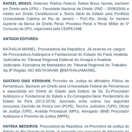
RAFAEL BRAVO
, Defensor Público Federal, Rafael Bravo Gomes, bacharel
em Direito pela UFRJ – Faculdade Nacional de Direito (FND – 2008/2009) e
mestre em Direito Constitucional e Teoria Geral do Estado pela Pontifícia
Universidade Católica do Rio de Janeiro – PUC-Rio. Ainda, foi membro
suplente da Banca de Direito Penal, Processo Penal e Penal Militar do 5º
Concurso da DPU, organizado pela CESPE/UNB.
ANTIGOS EDITORES:
NATHÁLIA MARIEL: Procuradora da República. Já exerceu os cargos
de Procuradora Autárquica e Fundacional do Estado do Pará, Analista
Judiciária do Tribunal Regional Eleitoral do Amapá e Analista
Judiciária- Executora de Mandados do Tribunal Regional do Trabalho
da 8ª Região. NO INSTAGRAM: @NATHALIAMARIEL.
GUSTAVO DIAS KERSHAW,
Promotor de Justiça do Ministério Púbico de
Pernambuco. Bacharel em Direito pela Universidade Federal de Pernambuco
e especialista em Direito do Estado pela Estácio de Sá. Ex-Procurador
Autárquico e Fundacional do Estado e Ex-Corregedor-Geral Penitenciário do
Estado do Pará (2012-2018). Aprovado, entre outros, nos seguintes
concursos: Escrivão de Polícia civil (PCPE), Técnico Judiciário (TJPE), Oficial
de Justiça (TJPE), Analista Processual (MPU), Advogado (BNB) Procurador
Autárquico e Promotor de Justiça (MPPE).
HAYSSA MEDEIROS
, Procuradora da República, ex-Promotora de Justiça do
Estado do Rio Grande do Norte, já aprovada nos concursos de Advogado da