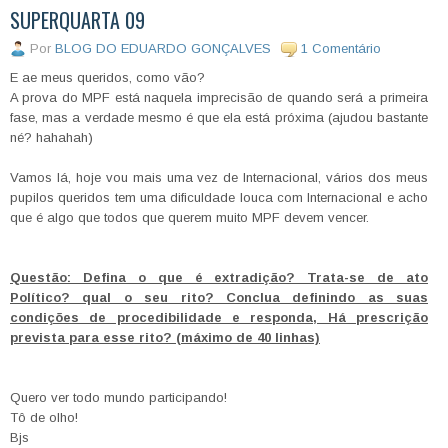
SUPERQUARTA 09
Por
BLOG DO EDUARDO GONÇALVES
1 Comentário
E ae meus queridos, como vão?
A prova do MPF está naquela imprecisão de quando será a primeira
fase, mas a verdade mesmo é que ela está próxima (ajudou bastante
né? hahahah)
Vamos lá, hoje vou mais uma vez de Internacional, vários dos meus
pupilos queridos tem uma dificuldade louca com Internacional e acho
que é algo que todos que querem muito MPF devem vencer.
Questão: Defina o que é extradição? Trata-se de ato
Político? qual o seu rito? Conclua definindo as suas
condições de procedibilidade e responda, Há prescrição
prevista para esse rito? (máximo de 40 linhas)
Quero ver todo mundo participando!
Tô de olho!
Bjs