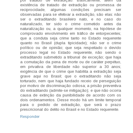
por tratado de extradição. Basicamente, além da
existência de tratado de extradição ou promessa de
reciprocidade, algumas condições precisam ser
observadas para se efetivar a extradição, são elas: não
ser o extraditando brasileiro nato, e no caso do
naturalizado, ter sido o crime cometido antes da
naturalização ou, a qualquer momento, na hipótese de
comprovado envolvimento em tráfico de entorpecentes;
que a conduta seja crime tanto no Estado requerente
quanto no Brasil (dupla tipicidade); não ser o crime
político ou de opinião; que seja respeitado o devido
processo legal no Estado requerente, não sendo o
extraditando submetido a tribunal de exceção; que haja
a comutação da pena de morte ou de caráter perpétuo,
em privativa de liberdade não superior a 30 anos;
exigência de que o crime que habilita a extradição seja
grave aqui no Brasil; que o extraditando não seja
torturado, nem que haja fundado receio de perseguição
por motivo de discriminação odiosa; a prisão preventiva
do extraditando (admite-se mitigação); e que não ocorra
causa de extinção da punibilidade de acordo com os
dois ordenamentos. Desse modo há um limite temporal
para o pedido de extradição, que será o prazo
prescricional do delito no Brasil e no Estado requerente.
Responder