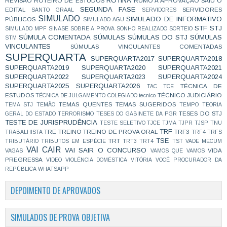
ROTINA
REVISÃO
ROTEIRO DE ESTUDOS
RUMO A APROVAÇÃO
SAIU O
SEGUNDA FASE
EDITAL
SERVIDORES
SANTO GRAAL
SERVIDORES
SIMULADO
SIMULADO DE INFORMATIVO
PÚBLICOS
SIMULADO AGU
STF
STJ
SIMULADO MPF
SINASE
SOBRE A PROVA
SONHO REALIZADO
SORTEIO
SÚMULA COMENTADA
SÚMULAS
SÚMULAS DO STJ
SÚMULAS
STM
VINCULANTES
SÚMULAS VINCULANTES COMENTADAS
SUPERQUARTA
SUPERQUARTA2017
SUPERQUARTA2018
SUPERQUARTA2019
SUPERQUARTA2020
SUPERQUARTA2021
SUPERQUARTA2022
SUPERQUARTA2023
SUPERQUARTA2024
SUPERQUARTA2025
SUPERQUARTA2026
TÉCNICA DE
TAC
TCE
ESTUDOS
TÉCNICO JUDICIÁRIO
TÉCNICA DE JULGAMENTO COLEGIADO
tecnico
TEMAS QUENTES
TEMAS SUGERIDOS
TEMA STJ
TEMÃO
TEMPO
TEORIA
TESES DO STJ
GERAL DO ESTADO
TERRORISMO
TESES DO GABINETE DA PGR
TESTE DE JURISPRUDÊNCIA
TESTE SELETIVO
TJCE
TJMA
TJPR
TJSP
TNU
TRF
TRE
TREINO
TREINO DE PROVA ORAL
TRF3
TRABALHISTA
TRF4
TRFS
TSE
TRT
TRIBUTÁRIO
TRIBUTOS EM ESPÉCIE
TRT3
TRT4
TST
VADE MECUM
VAI CAIR
VAI SAIR O CONCURSO
VIDA
VAGAS
VAMOS QUE VAMOS
PREGRESSA
VIDEO
VIOLÊNCIA DOMÉSTICA
VITÓRIA
VOCÊ PROCURADOR DA
REPÚBLICA
WHATSAPP
DEPOIMENTO DE APROVADOS
SIMULADOS DE PROVA OBJETIVA