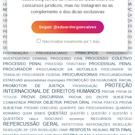
NOTÍCIA
LEGISLATIVA
NCPC
NÃO CAI DESPENCA
NON REFOULEMENT
concursos jurídicos, mas no Instagram eu as
NOTÍCIADECONCURSO
NOVAS SÚMULAS
NOVIDADE
NOVO CPC
complemento e dou dicas exclusivas
OAB
OAB; CONCURSO; MOTIVAÇÃO;
OBJETIVA
OFICIAL DE JUSTIÇA
ORGANIZAÇÃO
PATRIMÔNIO PÚBLICO
PEÇA
PC
PC/SP
PCDF
PCPR
PEÇA
PEÇA PROCESSUAL
PEGADINHA DE PROVA
G1
PENAL
PENALIDADES
Seguir @eduardorgoncalves
PFN
PGE
PESQUISA
PESSOA COM DEFICIÊNCIA
pgdf
pge-sp
PGEMS
PGEPA
PGF
PGM
PGEPR
PGESP
PLANEJAMENTO
PGERN
PGMCURITIBA
PIC
Não mostrar novamente por 7 dias
PÓS-GRADUAÇÃO
PODER DE POLÍCIA
POER PÚBLICO
POLICIA CIVIL
PÓS-
POSTAGENS EMÍLIO
QUESTIONAMENTO
POSSE
prática jurídica
PRINCÍPIOS
PREPARAÇÃO
PREVIDENCIÁRIO
PROCEDIMENTO
PROCESSO COLETIVO
PROCESSO CIVIL
INVESTIGATÓRIO CRIMINAL
PROCESSO PENAL
PROCESSUAL PENAL
PROCESSO TRIBUTÁRIO
PROCURADOR
PROCURADOR DA REPÚBLICA
PROCURADOR DO
PROCURADORIAS
PROCURADORIAS
TRABALHO
PROCURADOR FEDERAL
ESTADUAIS
procuradorias municipais
PROMOÇÃO DA IGUALDADE RACIAL
PROTEÇÃO
PROMOTOR DE JUSTIÇA
PRORROGAÇÃO
INTERNACIONAL DE DIREITOS HUMANOS
PROVA
PROVA DE
PROVA DISCURSIVA
PROVA DO 29CPR SUBJETIVA
TÍTULOS
PROVA OBJETIVA
PROVA ORAL
COMENTADA
PROVA
PROVA PRÁTICA
SUBJETIVA
QUADRO
PRÓXIMO CONCURSO
QUADRIPÉ DAS PROCURADORIAS
QUESTÃO
HORÁRIO
QUEM SOMOS
QUESTÃO 1
QUESTÃO 2
QUESTÃO 3
QUESTÕES
raio-x
RECURSOS
RASCUNHO
recomeçar
REFÚGIO
REPERCUSSÃO GERAL
REPETITIVOS
REPROVAÇÕES
RESOLUÇÃO
RESPOSTA
RETA FINAL
RESUMO
RESOLUÇÃO 29º CPR
RESOLUÇÃO CNMP