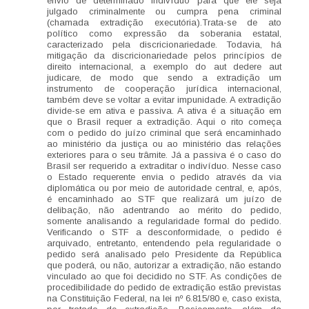
envio de determinado indivíduo para que ele seja
julgado criminalmente ou cumpra pena criminal
(chamada extradição executória).Trata-se de ato
político como expressão da soberania estatal,
caracterizado pela discricionariedade. Todavia, há
mitigação da discricionariedade pelos princípios de
direito internacional, a exemplo do aut dedere aut
judicare, de modo que sendo a extradição um
instrumento de cooperação jurídica internacional,
também deve se voltar a evitar impunidade. A extradição
divide-se em ativa e passiva. A ativa é a situação em
que o Brasil requer a extradição. Aqui o rito começa
com o pedido do juízo criminal que será encaminhado
ao ministério da justiça ou ao ministério das relações
exteriores para o seu trâmite. Já a passiva é o caso do
Brasil ser requerido a extraditar o indivíduo. Nesse caso
o Estado requerente envia o pedido através da via
diplomática ou por meio de autoridade central, e, após,
é encaminhado ao STF que realizará um juízo de
delibação, não adentrando ao mérito do pedido,
somente analisando a regularidade formal do pedido.
Verificando o STF a desconformidade, o pedido é
arquivado, entretanto, entendendo pela regularidade o
pedido será analisado pelo Presidente da República
que poderá, ou não, autorizar a extradição, não estando
vinculado ao que foi decidido no STF. As condições de
procedibilidade do pedido de extradição estão previstas
na Constituição Federal, na lei nº 6.815/80 e, caso exista,