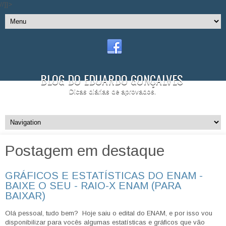
//]]>
BLOG DO EDUARDO GONÇALVES
Dicas diárias de aprovados.
Postagem em destaque
GRÁFICOS E ESTATÍSTICAS DO ENAM -
BAIXE O SEU - RAIO-X ENAM (PARA
BAIXAR)
Olá pessoal, tudo bem? Hoje saiu o edital do ENAM, e por isso vou
disponibilizar para vocês algumas estatísticas e gráficos que vão