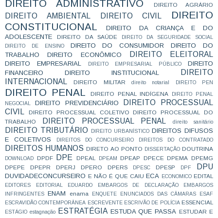
DIREITO ADMINISTRATIVO
DIREITO AGRÁRIO
DIREITO
DIREITO AMBIENTAL
DIREITO CIVIL
CONSTITUCIONAL
DIREITO DA CRIANÇA E DO
ADOLESCENTE
DIREITO DA SAÚDE
DIREITO DA SEGURIDADE SOCIAL
DIREITO DO CONSUMIDOR
DIREITO DO
DIREITO DE ENSINO
DIREITO ELEITORAL
TRABALHO
DIREITO ECONÔMICO
DIREITO EMPRESARIAL
DIREITO
DIREITO EMPRESARIAL PÚBLICO
DIREITO
FINANCEIRO
DIREITO INSTITUCIONAL
INTERNACIONAL
DIREITO MILITAR
direito notarial
DIREITO PEN
DIREITO PENAL
DIREITO PENAL INDÍGENA
DIREITO PENAL
DIREITO PROCESSUAL
DIREITO PREVIDENCIÁRIO
NEGOCIAL
CIVIL
DIREITO PROCESSUAL COLETIVO
DIREITO PROCESSUAL DO
DIREITO PROCESSUAL PENAL
TRABALHO
direito sanitário
DIREITO TRIBUTÁRIO
DIREITOS DIFUSOS
DIREITO URBANÍSTICO
E COLETIVOS
DIREITOS DO CONCURSEIRO
DIREITOS DO CONTRATADO
DIREITOS HUMANOS
DIRETO AO PONTO
DOUTRINA
DISSERTAÇÃO
DPE
DPDF
DPEAL
DPEAP
DPECE
DPEMA
DPEMG
DOWNLOAD
DPEAM
DPU
DPEPE
DPEPR
DPERJ
DPERO
DPERS
DPESP
DPESC
DPF
DUVIDADECONCURSEIRO
ECA
E NÃO É QUE CAIU
EDITAL
ECONOMICO
EDITORES
EDITORIAL
EDUARDO
EMBARGOS DE DECLARAÇÃO
EMBARGOS
ENAM
enama
INFRINGENTES
ENQUETE
ENUNCIADOS DAS CÂMARAS
ESAF
ESSENCIAL
ESCRAVIDÃO CONTEMPORÂNEA
ESCREVENTE
ESCRIVÃO DE POLÍCIA
ESTRATÉGIA
ESTUDA QUE PASSA
ESTUDAR E
ESTÁGIO
estagnação