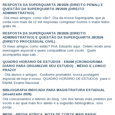
RESPOSTA DA SUPERQUARTA 28/2026 (DIREITO PENAL) E
QUESTÃO DA SUPERQUARTA 29/2026 (DIREITO
ADMINISTRATIVO)
Olá meus amigos, como vão? Dia da nossa Superquarta, que já
conta com mais de 12 mil respostas corrigidas! Somos o maior treino
grátis de ...
RESPOSTA DA SUPERQUARTA 29/2026 (DIREITO
ADMINISTRATIVO) E QUESTÃO DA SUPERQUARTA 30/2026
(DIREITO PROCESSUAL CIVIL)
Oi meus amigos, como estão? Prof. Eduardo aqui. Ontem recebi uma
mensagem especial e quero compartilhar com vocês: Quem
acompanha aqui sab...
QUADRO HORÁRIO DE ESTUDOS - ENAM (CRONOGRAMA
DIÁRIO PARA ORGANIZAR SEU ESTUDO) - MÉDIO E LONGO
PRAZO!
Olá alunos e amigos. Conforme prometido, nossa postagem
especial de hoje é nosso QUADRO HORÁRIO DE ESTUDOS para o
ENAM, Exame Nacional ...
BIBLIOGRAFIA INDICADA PARA MAGISTRATURA ESTADUAL
(atualizado 2026)
Olá concursandos e leitores do blog, Um dos temas mais pedidos por
vocês e ao qual mais fico atento é a sugestão bibliográfica , isso
porqu...
MPSP - PROVA ATÍPICA, NOTA DE CORTE MAIS BAIXA!