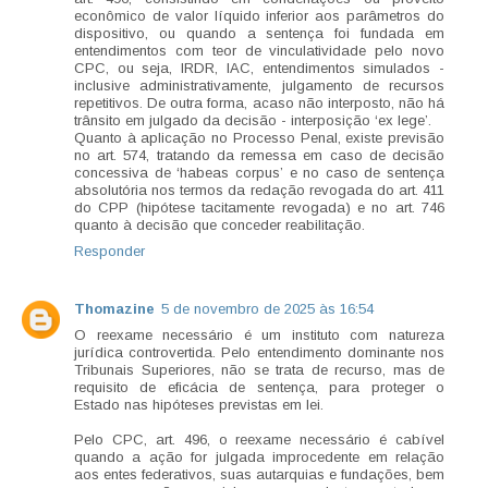
econômico de valor líquido inferior aos parâmetros do
dispositivo, ou quando a sentença foi fundada em
entendimentos com teor de vinculatividade pelo novo
CPC, ou seja, IRDR, IAC, entendimentos simulados -
inclusive administrativamente, julgamento de recursos
repetitivos. De outra forma, acaso não interposto, não há
trânsito em julgado da decisão - interposição ‘ex lege’.
Quanto à aplicação no Processo Penal, existe previsão
no art. 574, tratando da remessa em caso de decisão
concessiva de ‘habeas corpus’ e no caso de sentença
absolutória nos termos da redação revogada do art. 411
do CPP (hipótese tacitamente revogada) e no art. 746
quanto à decisão que conceder reabilitação.
Responder
Thomazine
5 de novembro de 2025 às 16:54
O reexame necessário é um instituto com natureza
jurídica controvertida. Pelo entendimento dominante nos
Tribunais Superiores, não se trata de recurso, mas de
requisito de eficácia de sentença, para proteger o
Estado nas hipóteses previstas em lei.
Pelo CPC, art. 496, o reexame necessário é cabível
quando a ação for julgada improcedente em relação
aos entes federativos, suas autarquias e fundações, bem