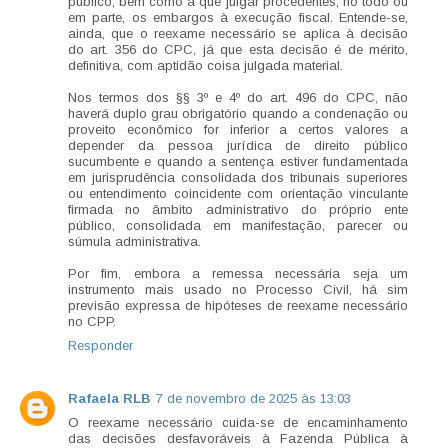
público, bem como a que julgar procedentes, no todo ou
em parte, os embargos à execução fiscal. Entende-se,
ainda, que o reexame necessário se aplica à decisão
do art. 356 do CPC, já que esta decisão é de mérito,
definitiva, com aptidão coisa julgada material.
Nos termos dos §§ 3º e 4º do art. 496 do CPC, não
haverá duplo grau obrigatório quando a condenação ou
proveito econômico for inferior a certos valores a
depender da pessoa jurídica de direito público
sucumbente e quando a sentença estiver fundamentada
em jurisprudência consolidada dos tribunais superiores
ou entendimento coincidente com orientação vinculante
firmada no âmbito administrativo do próprio ente
público, consolidada em manifestação, parecer ou
súmula administrativa.
Por fim, embora a remessa necessária seja um
instrumento mais usado no Processo Civil, há sim
previsão expressa de hipóteses de reexame necessário
no CPP.
Responder
Rafaela RLB
7 de novembro de 2025 às 13:03
O reexame necessário cuida-se de encaminhamento
das decisões desfavoráveis à Fazenda Pública à