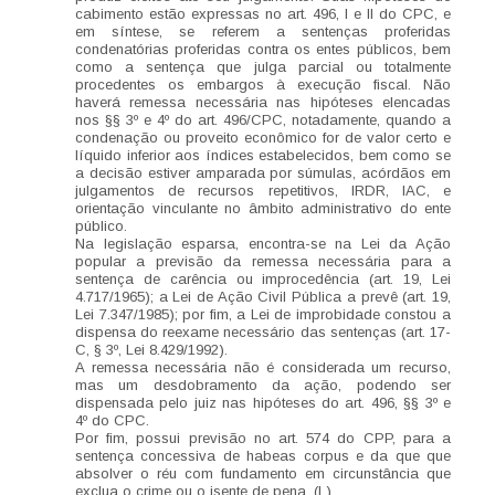
cabimento estão expressas no art. 496, I e II do CPC, e
em síntese, se referem a sentenças proferidas
condenatórias proferidas contra os entes públicos, bem
como a sentença que julga parcial ou totalmente
procedentes os embargos à execução fiscal. Não
haverá remessa necessária nas hipóteses elencadas
nos §§ 3º e 4º do art. 496/CPC, notadamente, quando a
condenação ou proveito econômico for de valor certo e
líquido inferior aos índices estabelecidos, bem como se
a decisão estiver amparada por súmulas, acórdãos em
julgamentos de recursos repetitivos, IRDR, IAC, e
orientação vinculante no âmbito administrativo do ente
público.
Na legislação esparsa, encontra-se na Lei da Ação
popular a previsão da remessa necessária para a
sentença de carência ou improcedência (art. 19, Lei
4.717/1965); a Lei de Ação Civil Pública a prevê (art. 19,
Lei 7.347/1985); por fim, a Lei de improbidade constou a
dispensa do reexame necessário das sentenças (art. 17-
C, § 3º, Lei 8.429/1992).
A remessa necessária não é considerada um recurso,
mas um desdobramento da ação, podendo ser
dispensada pelo juiz nas hipóteses do art. 496, §§ 3º e
4º do CPC.
Por fim, possui previsão no art. 574 do CPP, para a
sentença concessiva de habeas corpus e da que que
absolver o réu com fundamento em circunstância que
exclua o crime ou o isente de pena. (L)