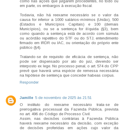
como nas ações que julgarem procedentes, no todo ou
em parte, os embargos à execução fiscal.
Todavia, não há reexame necessário se o valor da
causa for inferior a 1000 salários-mínimos (União), 500
(Estados e Municípios Capitais) e 100 (demais
Municípios), ou se a sentença for ilíquida (§3), bem
como quando a sentença está de acordo com súmula
ou acórdão repetitivo do STF ou do STJ, entendimento
firmado em IRDR ou IAC, ou orientação do próprio ente
público (§4).
Tratando-se de requisito de eficácia de sentença, não
pode ser dispensado por ato do juiz, devendo ser
interposto ex lege. No processo penal, o art. 574 do CPP
prevê que haverá uma espécie de remessa necessária
na hipótese de sentença que conceder habeas corpus.
Responder
Jamille
5 de novembro de 2025 às 21:51
O instituto do reexame necessário trata-se de
prerrogativa processual da Fazenda Pública, prevista
no art. 496 do Código de Processo Civil.
Assim, nas decisões contrárias à Fazenda Pública
haverá reexame necessário da decisão, com exceção
de decisões proferidas em ações cujo valor da