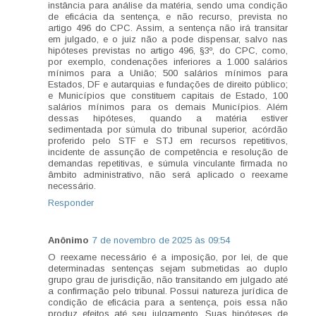
instância para análise da matéria, sendo uma condição
de eficácia da sentença, e não recurso, prevista no
artigo 496 do CPC. Assim, a sentença não irá transitar
em julgado, e o juiz não a pode dispensar, salvo nas
hipóteses previstas no artigo 496, §3º, do CPC, como,
por exemplo, condenações inferiores a 1.000 salários
mínimos para a União; 500 salários mínimos para
Estados, DF e autarquias e fundações de direito público;
e Municípios que constituem capitais de Estado, 100
salários mínimos para os demais Municípios. Além
dessas hipóteses, quando a matéria estiver
sedimentada por súmula do tribunal superior, acórdão
proferido pelo STF e STJ em recursos repetitivos,
incidente de assunção de competência e resolução de
demandas repetitivas, e súmula vinculante firmada no
âmbito administrativo, não será aplicado o reexame
necessário.
Responder
Anônimo
7 de novembro de 2025 às 09:54
O reexame necessário é a imposição, por lei, de que
determinadas sentenças sejam submetidas ao duplo
grupo grau de jurisdição, não transitando em julgado até
a confirmação pelo tribunal. Possui natureza jurídica de
condição de eficácia para a sentença, pois essa não
produz efeitos até seu julgamento. Suas hipóteses de