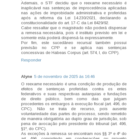
Ademais, o STF decidiu que o reexame necessário é
inaplicável nas sentenças de improcedência aplicadas
nas ações de improbidade administrativa e proferidas
após a reforma da Lei 14.230/2021, declarando a
constitucionalidade do art. 17-C da Lei 8429/92.
Cabe ressaltar que o magistrado não poderá dispensar
a remessa necessária, pois é instituto previsto em lei e
somente esta poderá dispensá-la expressamente.
Por fim, este sucedâneo recursal também possui
previsão no CPP e se aplica nas sentenças
concessivas de Habeas Corpus (art. 574, I, do CPP).
Responder
Alyne
5 de novembro de 2025 às 16:46
O reexame necessário é uma condição de produção de
efeitos de sentenças proferidas contra os entes
federativos e suas respectivas autarquias e fundações
de direito público, bem como das que julgam
procedentes os embargos à execução fiscal (art. 496, do
CPC). Não se trata de recurso, pois ausente
voluntariedade das partes do processo, sendo remetido
de maneira obrigatória ao duplo grau de jurisdição, sob
pena de avocação pelo presidente do tribunal (art. 496,
§1º, do CPC).
As exceções à remessa se encontram nos §§ 3º e 4º do
art. 496, consistindo em condenações ou proveito