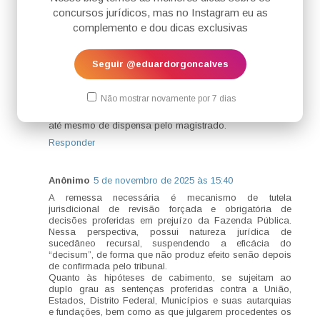
demais Municípios) e também pela conformidade a
concursos jurídicos, mas no Instagram eu as
entendimentos vinculantes fundados em precedentes
complemento e dou dicas exclusivas
qualificados e em orientação do próprio tribunal.
Por fim, embora o CPP possua instituto similar (arts. 574
e 743), designando-o “recurso de ofício”, o caráter
Seguir @eduardorgoncalves
recursal da remessa necessária tem sido hodiernamente
repudiado em razão da ausência da voluntariedade, já
que se trata de mecanismo processual deflagrado ex
Não mostrar novamente por 7 dias
lege, independentemente da vontade das partes, de
modo que incompatível com a noção de desistência e
até mesmo de dispensa pelo magistrado.
Responder
Anônimo
5 de novembro de 2025 às 15:40
A remessa necessária é mecanismo de tutela
jurisdicional de revisão forçada e obrigatória de
decisões proferidas em prejuízo da Fazenda Pública.
Nessa perspectiva, possui natureza jurídica de
sucedâneo recursal, suspendendo a eficácia do
“decisum”, de forma que não produz efeito senão depois
de confirmada pelo tribunal.
Quanto às hipóteses de cabimento, se sujeitam ao
duplo grau as sentenças proferidas contra a União,
Estados, Distrito Federal, Municípios e suas autarquias
e fundações, bem como as que julgarem procedentes os