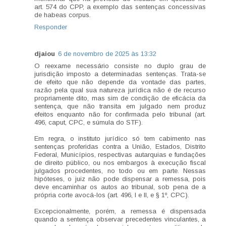
art. 574 do CPP, a exemplo das sentenças concessivas
de habeas corpus.
Responder
djaiou
6 de novembro de 2025 às 13:32
O reexame necessário consiste no duplo grau de
jurisdição imposto a determinadas sentenças. Trata-se
de efeito que não depende da vontade das partes,
razão pela qual sua natureza jurídica não é de recurso
propriamente dito, mas sim de condição de eficácia da
sentença, que não transita em julgado nem produz
efeitos enquanto não for confirmada pelo tribunal (art.
496, caput, CPC, e súmula do STF).
Em regra, o instituto jurídico só tem cabimento nas
sentenças proferidas contra a União, Estados, Distrito
Federal, Municípios, respectivas autarquias e fundações
de direito público, ou nos embargos à execução fiscal
julgados procedentes, no todo ou em parte. Nessas
hipóteses, o juiz não pode dispensar a remessa, pois
deve encaminhar os autos ao tribunal, sob pena de a
própria corte avocá-los (art. 496, I e II, e § 1º, CPC).
Excepcionalmente, porém, a remessa é dispensada
quando a sentença observar precedentes vinculantes, a