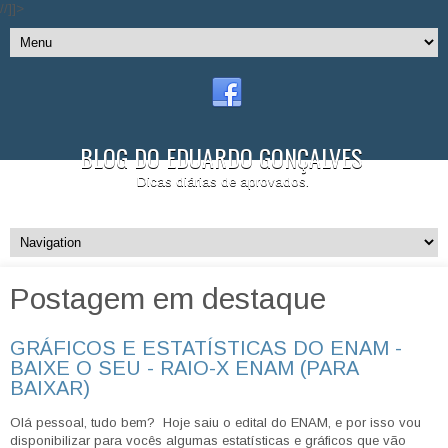
//]]>
BLOG DO EDUARDO GONÇALVES
Dicas diárias de aprovados.
Postagem em destaque
GRÁFICOS E ESTATÍSTICAS DO ENAM -
BAIXE O SEU - RAIO-X ENAM (PARA
BAIXAR)
Olá pessoal, tudo bem? Hoje saiu o edital do ENAM, e por isso vou
disponibilizar para vocês algumas estatísticas e gráficos que vão