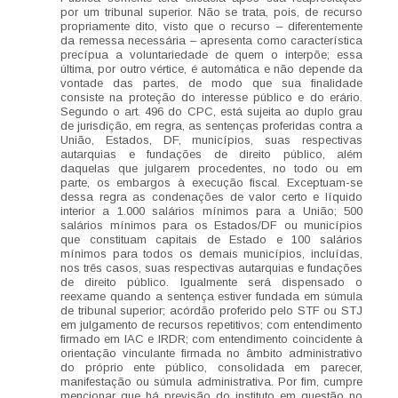
por um tribunal superior. Não se trata, pois, de recurso
propriamente dito, visto que o recurso – diferentemente
da remessa necessária – apresenta como característica
precípua a voluntariedade de quem o interpõe; essa
última, por outro vértice, é automática e não depende da
vontade das partes, de modo que sua finalidade
consiste na proteção do interesse público e do erário.
Segundo o art. 496 do CPC, está sujeita ao duplo grau
de jurisdição, em regra, as sentenças proferidas contra a
União, Estados, DF, municípios, suas respectivas
autarquias e fundações de direito público, além
daquelas que julgarem procedentes, no todo ou em
parte, os embargos à execução fiscal. Exceptuam-se
dessa regra as condenações de valor certo e líquido
interior a 1.000 salários mínimos para a União; 500
salários mínimos para os Estados/DF ou municípios
que constituam capitais de Estado e 100 salários
mínimos para todos os demais municípios, incluídas,
nos três casos, suas respectivas autarquias e fundações
de direito público. Igualmente será dispensado o
reexame quando a sentença estiver fundada em súmula
de tribunal superior; acórdão proferido pelo STF ou STJ
em julgamento de recursos repetitivos; com entendimento
firmado em IAC e IRDR; com entendimento coincidente à
orientação vinculante firmada no âmbito administrativo
do próprio ente público, consolidada em parecer,
manifestação ou súmula administrativa. Por fim, cumpre
mencionar que há previsão do instituto em questão no