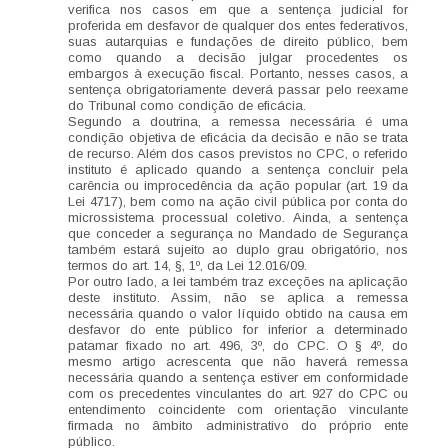
verifica nos casos em que a sentença judicial for
proferida em desfavor de qualquer dos entes federativos,
suas autarquias e fundações de direito público, bem
como quando a decisão julgar procedentes os
embargos à execução fiscal. Portanto, nesses casos, a
sentença obrigatoriamente deverá passar pelo reexame
do Tribunal como condição de eficácia.
Segundo a doutrina, a remessa necessária é uma
condição objetiva de eficácia da decisão e não se trata
de recurso. Além dos casos previstos no CPC, o referido
instituto é aplicado quando a sentença concluir pela
carência ou improcedência da ação popular (art. 19 da
Lei 4717), bem como na ação civil pública por conta do
microssistema processual coletivo. Ainda, a sentença
que conceder a segurança no Mandado de Segurança
também estará sujeito ao duplo grau obrigatório, nos
termos do art. 14, §, 1º, da Lei 12.016/09.
Por outro lado, a lei também traz exceções na aplicação
deste instituto. Assim, não se aplica a remessa
necessária quando o valor líquido obtido na causa em
desfavor do ente público for inferior a determinado
patamar fixado no art. 496, 3º, do CPC. O § 4º, do
mesmo artigo acrescenta que não haverá remessa
necessária quando a sentença estiver em conformidade
com os precedentes vinculantes do art. 927 do CPC ou
entendimento coincidente com orientação vinculante
firmada no âmbito administrativo do próprio ente
público.