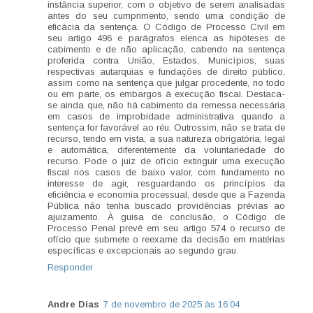
instância superior, com o objetivo de serem analisadas
antes do seu cumprimento, sendo uma condição de
eficácia da sentença. O Código de Processo Civil em
seu artigo 496 e parágrafos elenca as hipóteses de
cabimento e de não aplicação, cabendo na sentença
proferida contra União, Estados, Municípios, suas
respectivas autarquias e fundações de direito público,
assim como na sentença que julgar procedente, no todo
ou em parte, os embargos à execução fiscal. Destaca-
se ainda que, não há cabimento da remessa necessária
em casos de improbidade administrativa quando a
sentença for favorável ao réu. Outrossim, não se trata de
recurso, tendo em vista, a sua natureza obrigatória, legal
e automática, diferentemente da voluntariedade do
recurso. Pode o juiz de ofício extinguir uma execução
fiscal nos casos de baixo valor, com fundamento no
interesse de agir, resguardando os princípios da
eficiência e economia processual, desde que a Fazenda
Pública não tenha buscado providências prévias ao
ajuizamento. À guisa de conclusão, o Código de
Processo Penal prevê em seu artigo 574 o recurso de
ofício que submete o reexame da decisão em matérias
específicas e excepcionais ao segundo grau.
Responder
Andre Dias
7 de novembro de 2025 às 16:04