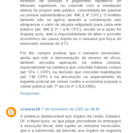
exemplo de súmulas e julgamento repetitivos de
tribunais superiores, ou coincidir com a orientação
interna do próprio ente público, consolidada em parecer
ou súmula administrativa (art. 496, § 4º, CPC). O instituto
também não se aplica quando a condenação não
ultrapassar o valor de alçada estipulado para cada ente
público (art. 496, § 3º, I a III, CPC), exceto se a ação for
ilíquida, pois, ante a impossibilidade de aferir o proveito
econômico da causa, impõe-se o reexame por força de
enunciado sumular do STJ.
Por fim, cumpre pontuar que o reexame necessário,
ainda que sob a denominação de recurso de ofício,
também encontra aplicação na esfera criminal,
especialmente na sentença que conceder habeas corpus
(art. 574, I, CPP), na decisão que conceder reabilitação
(art. 746 CPP) e na absolvição ou arquivamento de
inquérito policial em crimes contra a economia popular e
saúde pública (art. 7º da Lei nº 1.521/1951).
Responder
crismat20
7 de novembro de 2025 às 08:45
A sentença desfavorável aos órgãos da União, Estados,
DF e Municípios, ou que julgar procedente os embargos
à execução fiscal, está sujeita ao reexame necessário,
que é a submissão da decisão aos órgãos de segunda