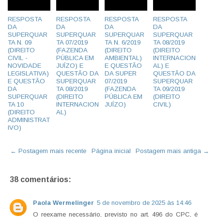
RESPOSTA
RESPOSTA
RESPOSTA
RESPOSTA
DA
DA
DA
DA
SUPERQUAR
SUPERQUAR
SUPERQUAR
SUPERQUAR
TA N. 09
TA 07/2019
TA N. 6/2019
TA 08/2019
(DIREITO
(FAZENDA
(DIREITO
(DIREITO
CIVIL -
PÚBLICA EM
AMBIENTAL)
INTERNACION
NOVIDADE
JUÍZO) E
E QUESTÃO
AL) E
LEGISLATIVA)
QUESTÃO DA
DA SUPER
QUESTÃO DA
E QUESTÃO
SUPERQUAR
07/2019
SUPERQUAR
DA
TA 08/2019
(FAZENDA
TA 09/2019
SUPERQUAR
(DIREITO
PÚBLICA EM
(DIREITO
TA 10
INTERNACION
JUÍZO)
CIVIL)
(DIREITO
AL)
ADMINISTRAT
IVO)
← Postagem mais recente
Página inicial
Postagem mais antiga →
38 comentários:
Paola Wermelinger
5 de novembro de 2025 às 14:46
O reexame necessário, previsto no art. 496 do CPC, é