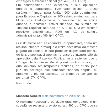
embargos à execução fiscal (art. 496, I e II, CPC).
Em contrapartida, são exceções à sua aplicação
quando a condenação tiver valor inferior a 1.000
salários-mínimos, para União; 500 salários-mínimos,
para Estados e Capitais; e, 100 salários-mínimos, para
Municípios. Analogamente, o reexame não se aplica
quando a sentença estiver fundada em súmula de
Tribunal Superior, acórdão do STF ou STJ em recurso
repetitivo, entendimento IRDR ou IAC ou súmula
administrativa (art 496, §4º, CPC).
O instrumento não se enquadra, propriamente, como um
recurso, embora provoque o efeito devolutivo da matéria
julgada ao tribunal, e, não pode ser dispensado por ato
do juiz, dispensável apenas no caso de interposição de
apelação pela Fazenda Pública. Insta salientar que o
Código de Processo Penal prevê instituto similar, no
qual deverão ser interpostos recursos, de ofício, pelo
juiz, da sentença que conceder “habeas corpus” ou
absolver o réu na exclusão do crime ou isenção de
pena (art. 574, CPP).
Responder
Marcelo Scheid
5 de novembro de 2025 às 16:01
O reexame necessário ou duplo grau obrigatório é um
sucedâneo recursal previsto no art. 496 do CPC que se