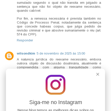
sumulado segundo o qual não transita em julgado a
sentença que não foi objeto de reexame necessário,
quando cabível.
Por fim, a remessa necessária é prevista também no
Código de Processo Penal, notadamente da sentença
que concede habeas corpus, que julga pedido de
revisão criminal e que absolve sumariamente o réu (art.
574 do CPP).
Responder
wilsondkim
5 de novembro de 2025 às 15:00
A natureza jurídica do reexame necessário, embora
outrora objeto de discussão doutrinária, atualmente é
compreendida com alguma tranquilidade como
condição de eficácia da sentença, a qual, em hipóteses
✕
taxativas (sentenças proferidas contra entes da
Administração direta e indireta – CPC, art. 496, I;
acolhimento de embargos à execução fiscal – CPC, art.
496, II), não produzirá efeitos senão depois de
confirmada pelo tribunal.
Essa restrição comporta exceções pelo próprio CPC,
que, nos §§ 4º e 5º, do art. 496, a afasta em função do
Siga-me no Instagram
impacto econômico (1.000 salários-mínimos para a
União; 500, para o DF, Estados e Municípios que sejam
Nesse blog temos as melhores dicas sobre os
Capitais estaduais; e 100 salários-mínimos para os