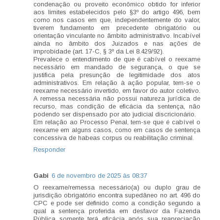
condenação ou proveito econômico obtido for inferior
aos limites estabelecidos pelo §3º do artigo 496, bem
como nos casos em que, independentemente do valor,
tiverem fundamento em precedente obrigatório ou
orientação vinculante no âmbito administrativo. Incabível
ainda no âmbito dos Juizados e nas ações de
improbidade (art. 17-C, § 3º da Lei 8.429/92).
Prevalece o entendimento de que é cabível o reexame
necessário em mandado de segurança, o que se
justifica pela presunção de legitimidade dos atos
administrativos. Em relação à ação popular, tem-se o
reexame necessário invertido, em favor do autor coletivo.
A remessa necessária não possui natureza jurídica de
recurso, mas condição de eficácia da sentença, não
podendo ser dispensado por ato judicial discricionário.
Em relação ao Processo Penal, tem-se que é cabível o
reexame em alguns casos, como em casos de sentença
concessiva de habeas corpus ou reabilitação criminal.
Responder
Gabi
6 de novembro de 2025 às 08:37
O reexame/remessa necessário(a) ou duplo grau de
jurisdição obrigatório encontra supedâneo no art. 496 do
CPC e pode ser definido como a condição segundo a
qual a sentença proferida em desfavor da Fazenda
Pública somente terá eficácia após sua reapreciação