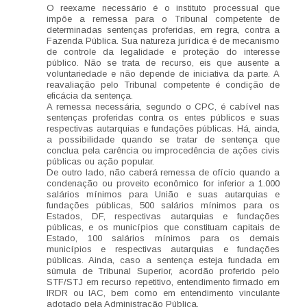
O reexame necessário é o instituto processual que
impõe a remessa para o Tribunal competente de
determinadas sentenças proferidas, em regra, contra a
Fazenda Pública. Sua natureza jurídica é de mecanismo
de controle da legalidade e proteção do interesse
público. Não se trata de recurso, eis que ausente a
voluntariedade e não depende de iniciativa da parte. A
reavaliação pelo Tribunal competente é condição de
eficácia da sentença.
A remessa necessária, segundo o CPC, é cabível nas
sentenças proferidas contra os entes públicos e suas
respectivas autarquias e fundações públicas. Há, ainda,
a possibilidade quando se tratar de sentença que
conclua pela carência ou improcedência de ações civis
públicas ou ação popular.
De outro lado, não caberá remessa de ofício quando a
condenação ou proveito econômico for inferior a 1.000
salários mínimos para União e suas autarquias e
fundações públicas, 500 salários mínimos para os
Estados, DF, respectivas autarquias e fundações
públicas, e os municípios que constituam capitais de
Estado, 100 salários mínimos para os demais
municípios e respectivas autarquias e fundações
públicas. Ainda, caso a sentença esteja fundada em
súmula de Tribunal Superior, acordão proferido pelo
STF/STJ em recurso repetitivo, entendimento firmado em
IRDR ou IAC, bem como em entendimento vinculante
adotado pela Administração Pública.