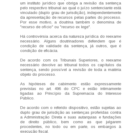
um instituto jurídico que obriga a revisão da sentença
pelo respectivo tribunal ao qual o juízo sentenciante está
vinculado (duplo grau de jurisdição), independentemente
da apresentação de recursos pelas partes do processo.
Por esse motivo, a doutrina também o denomina de
"recurso de ofício" ou "recurso ex lege".
Há controvérsia acerca da natureza jurídica do reexame
necessário. Alguns doutrinadores defendem que é
condição de validade da sentença, já outros, que é
condição de eficácia.
De acordo com os Tribunais Superiores, o reexame
necessário devolve ao tribunal todos os capítulos da
sentença, sendo possível a revisão de toda a matéria
objeto do processo.
As hipóteses de cabimento estão expressamente
previstas no art. 496 do CPC e estão intimamente
ligadas ao Princípio da Supremacia do Interesse
Público.
De acordo com o referido dispositivo, estão sujeitas ao
duplo grau de jurisdição as sentenças proferidas contra
a Administração Direta e suas autarquias e fundações
de direito público, bem como as que julgarem
procedentes, no todo ou em parte, os embargos à
execução fiscal.