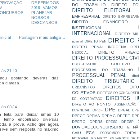
PROVAÇÃO
DE FERIADOS
DO TRABALHO
DIREITO E
M
2019- VAMOS
DIREITO ELEITORAL
ONCURSOS
PLANEJAR
EMPRESARIAL
DIREITO EMPRESARI
NOSSOS
DIREITO FINANCEIRO
DESCANSOS
INSTITUCIONAL
INTERNACIONAL
DIREITO MIL
nicial
Postagem mais antiga →
DIREITO
notarial
DIREITO PEN
DIREITO PENAL INDÍGENA
DIR
DIREITO PREVID
NEGOCIAL
DIREITO PROCESSUAL CIVI
PROCESSUAL COLETIVO
PROCESSUAL DO TRABALHO
 às 21:40
PROCESSUAL PENAL
dire
stou gostando deveras das
DIREITO TRIBUTÁRIO
da clareza.
DIREITOS DI
URBANÍSTICO
COLETIVOS
DIREITOS DO CONCURSEI
DIREITOS 
DO CONTRATADO
DIRETO AO PONTO
DISSERTAÇÃO
 às 08:34
DPE
DPDF
DPEAL
DOWNLOAD
DP
 feita para deixar umas 10
DPECE
DPEMA
DPEMG
DPEPE
DP
tenho encontrado diversas
DPERO
DPERS
DPESP
DPESC
toda a prova. Acho que agora
DUVIDADECONCURSEIRO
E NÃ
sível sem resposta, no máximo
ECA
CAIU
EDITAL
ECONOMICO
EDITORIAL
EDUARDO
EMBARGOS DE D