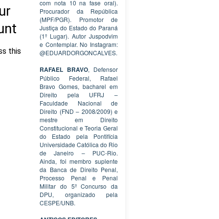
com nota 10 na fase oral).
Procurador da República
(MPF/PGR). Promotor de
Justiça do Estado do Paraná
(1º Lugar). Autor Juspodvim
e Contemplar. No Instagram:
@EDUARDORGONCALVES.
RAFAEL BRAVO
, Defensor
Público Federal, Rafael
Bravo Gomes, bacharel em
Direito pela UFRJ –
Faculdade Nacional de
Direito (FND – 2008/2009) e
mestre em Direito
Constitucional e Teoria Geral
do Estado pela Pontifícia
Universidade Católica do Rio
de Janeiro – PUC-Rio.
Ainda, foi membro suplente
da Banca de Direito Penal,
Processo Penal e Penal
Militar do 5º Concurso da
DPU, organizado pela
CESPE/UNB.