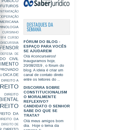
PÚBLICO
FUTUROS
ONTRATAÇÃO
OOPERAÇÃO
MERICANA
DESTAQUES DA
MINOLOGIA
SEMANA
CURSINHO
RF4
CURSO
FÓRUM DO BLOG -
ISCURSIVA
ESPAÇO PARA VOCÊS
FENSOR
SE AJUDAREM
DEFESA DE
Olá #concurseiros!
DO CIVIL
Inauguramos hoje,
IMENTO
20/08/2019 , o fórum do
ROVADO
blog. A ideia é criar um
DICA DE
canal de contato direto
GU
entre os leitores do ...
DIREITO A
IREITO
DISCORRA SOBRE
CONSTITUCIONALISM
DIREITO
O MORALMENTE
IENTAL
REFLEXIVO?
IREITO
CANDIDATO O SENHOR
SABE DO QUE SE
IREITO DA
TRATA?
IREITO DA
Olá meus amigos bom
L
DIREITO DE
dia. Hoje o tema da
R
DIREITO