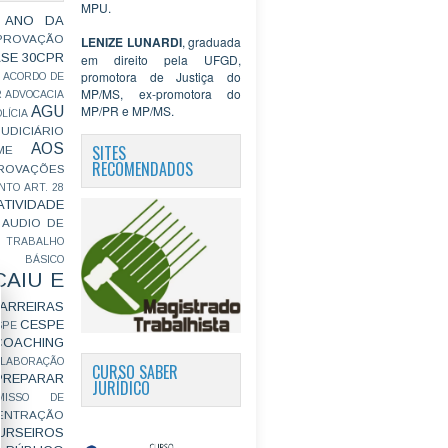
MPU.
 ANO DA
PROVAÇÃO
LENIZE LUNARDI
, graduada
ASE
30CPR
em direito pela UFGD,
promotora de Justiça do
ACORDO DE
MP/MS, ex-promotora do
R
ADVOCACIA
MP/PR e MP/MS.
AGU
LÍCIA
JUDICIÁRIO
AOS
SITES
ME
RECOMENDADOS
ROVAÇÕES
NTO
ART. 28
ATIVIDADE
AUDIO DE
 TRABALHO
BÁSICO
CAIU E
ARREIRAS
CESPE
SPE
COACHING
OLABORAÇÃO
CURSO SABER
PREPARAR
JURÍDICO
MISSO DE
ENTRAÇÃO
URSEIROS