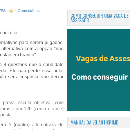
VES
4 Comentários
COMO CONSEGUIR UMA VAGA DE
ASSESSOR.
 peculiar.
rnativas para serem julgadas,
 alternativa com a opção "não
questão em branco".
da 4 questões que o candidato
erta. Ele não perde essa nota,
não sei a resposta, vou deixar
 prova escrita objetiva, com
horas, com 120 (cento e vinte)
sposta.
MANUAL DA LEI ANTICRIME
rá 4 (quatro) alternativas de