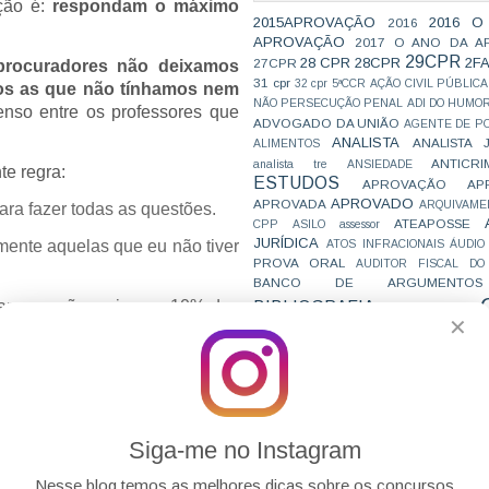
ção é:
respondam o máximo
2015APROVAÇÃO
2016 O
2016
APROVAÇÃO
2017 O ANO DA A
29CPR
28 CPR
28CPR
2F
27CPR
procuradores não deixamos
31 cpr
32 cpr
5ªCCR
AÇÃO CIVIL PÚBLICA
os as que não tínhamos nem
NÃO PERSECUÇÃO PENAL
ADI DO HUMO
nso entre os professores que
ADVOGADO DA UNIÃO
AGENTE DE PO
ANALISTA
ANALISTA 
ALIMENTOS
ANTICRI
analista tre
ANSIEDADE
te regra:
ESTUDOS
APROVAÇÃO
AP
APROVADO
APROVADA
ARQUIVAME
para fazer todas as questões.
ATEAPOSSE
CPP
ASILO
assessor
JURÍDICA
mente aquelas que eu não tiver
ATOS INFRACIONAIS
ÁUDIO
PROVA ORAL
AUDITOR FISCAL DO
BANCO DE ARGUMENTOS
lhar com não mais que 10% das
BIBLIOGRAFIA
BIZU
C e E
CAC
✕
VAI CAIR
nco (eu não chegaria a 10%,
CARREIRAS
C
JURÍDICAS
CASO ELLWANGER
CEBRA
CNMP
CF
CF EM 20 DIAS
cnj
COACH
CÓDIGO DE TRÂNSITO BRASILEIRO
C
COMO SE 
COMBATE À CORRUPÇÃO
que a prova é de 4 itens, bem
PARA CONCURSOS
COMPRO
Siga-me no Instagram
precisar errar 4 questões para
CONC
AJUSTAMENTO DE CONDUTA
CONC
CONCURFRIENDS
Nesse blog temos as melhores dicas sobre os concursos