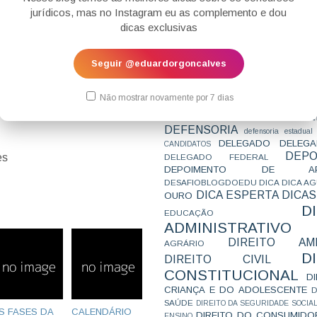
CONCURSO
CONCURSO 
jurídicos, mas no Instagram eu as complemento e dou
CONCURSOS
CONCURSOS 
dicas exclusivas
CONCURSOS NÍVEL HARD
C
TEMPORÁRIA
CONVENÇÃO 169
C
CORTE INTERA
INTERNACIONAL
Seguir @eduardorgoncalves
CPC2015
CRI
CPI
CPR
CRONOGRAMA
CTB
CURIOSIDADES
azer na prova?
CURSO
CURSO ESTUDO DE CASO - T
Não mostrar novamente por 7 dias
PARA A SUBJETIVA
CURSO PROVA D
DE
CURSO PROVA ORAL
DEBATE
DEFENSORIA
defensoria estadual
DELEGADO
DELEGA
CANDIDATOS
DEPO
es
DELEGADO FEDERAL
DEPOIMENTO DE AP
DESAFIOBLOGDOEDU
DICA
DICA A
DICA ESPERTA
DICAS
OURO
D
EDUCAÇÃO
ADMINISTRATIVO
DIREITO AMB
AGRÁRIO
D
DIREITO CIVIL
CONSTITUCIONAL
D
CRIANÇA E DO ADOLESCENTE
D
SAÚDE
DIREITO DA SEGURIDADE SOCIA
S FASES DA
CALENDÁRIO
DIREITO DO CONSUMIDO
ENSINO