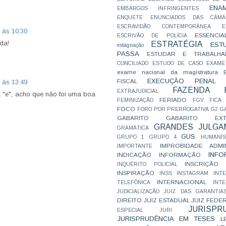
ENA
EMBARGOS INFRINGENTES
ENQUETE
ENUNCIADOS DAS CÂMA
ESCRAVIDÃO CONTEMPORÂNEA
E
 às 10:30
ESSENCIA
ESCRIVÃO DE POLÍCIA
da!
ESTRATÉGIA
EST
estagnação
PASSA
ESTUDAR E TRABALHA
CONCILIADO
ESTUDO DE CASO
EXAME
exame nacional da magistratura
EXECUÇÃO PENAL
FISCAL
 às 13:49
FAZENDA P
EXTRAJUDICIAL
a "e", acho que não foi uma boa
FERIADO
FEMINIZAÇÃO
FGV
FICA
FOCO
FORO POR PRERROGATIVA
G2
G
GABARITO
GABARITO EXTR
GRANDES JULGA
GRAMÁTICA
GUS
GRUPO 1
GRUPO 4
HUMANÍS
IMPROBIDADE ADMIN
IMPORTANTE
INFO
INDICAÇÃO
INFORMAÇÃO
INSCRIÇÃO D
INQUÉRITO POLICIAL
INSPIRAÇÃO
INSS
INSTAGRAM
INT
INTERNACIONAL
TELEFÔNICA
INT
JUDICIALIZAÇÃO
JUIZ DAS GARANTIA
DIREITO
JUIZ ESTADUAL
JUIZ FEDE
JURISPR
ESPECIAL
JURI
JURISPRUDÊNCIA EM TESES
L