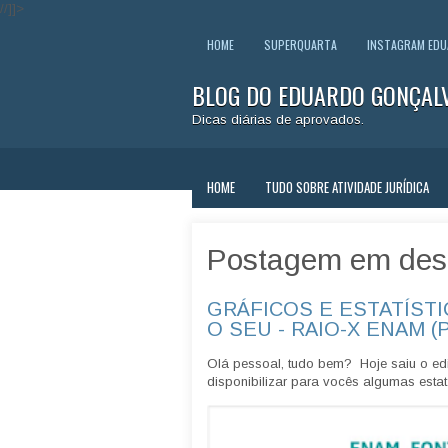
//]]>
HOME
SUPERQUARTA
INSTAGRAM ED
BLOG DO EDUARDO GONÇAL
Dicas diárias de aprovados.
HOME
TUDO SOBRE ATIVIDADE JURÍDICA
Postagem em des
GRÁFICOS E ESTATÍSTI
O SEU - RAIO-X ENAM (
Olá pessoal, tudo bem? Hoje saiu o edi
disponibilizar para vocês algumas estatí