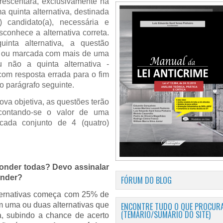
rescentará, exclusivamente na
a quinta alternativa, destinada
) candidato(a), necessária e
sconhece a alternativa correta.
inta alternativa, a questão
a ou marcada com mais de uma
u não a quinta alternativa -
com resposta errada para o fim
o parágrafo seguinte.
ova objetiva, as questões terão
contando-se o valor de uma
 cada conjunto de 4 (quatro)
onder todas? Devo assinalar
onder?
FÓRUM DO BLOG
lternativas começa com 25% de
ENCONTRE TUDO O QUE PROCURA
m uma ou duas alternativas que
(TEMÁRIO/SUMÁRIO DO SITE)
a, subindo a chance de acerto