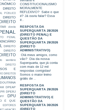
semana é:
CONÔMICO
CONSTITUCIONALISMO
MORALMENTE
DIREITO
REFLEXIVO? Sabe o que
AL PÚBLICO
é? Já ouviu falar? Essa
DIREITO
é...
DIREITO
RESPOSTA DA
ITAR
direito
SUPERQUARTA 28/2026
 PENAL
(DIREITO PENAL) E
EITO PENAL
QUESTÃO DA
ENCIÁRIO
SUPERQUARTA 29/2026
L
(DIREITO
DIREITO
ADMINISTRATIVO)
DIREITO
DIREITO
Olá meus amigos, como
vão? Dia da nossa
ito sanitário
Superquarta, que já conta
DIREITO
com mais de 12 mil
FUSOS E
respostas corrigidas!
RO
DIREITOS
Somos o maior treino
HUMANOS
grátis de ...
DOUTRINA
RESPOSTA DA
DPEAP
EAM
SUPERQUARTA 29/2026
EPR
DPERJ
(DIREITO
DPU
DPF
ADMINISTRATIVO) E
O É QUE
QUESTÃO DA
SUPERQUARTA 30/2026
EDITORES
(DIREITO
ECLARAÇÃO