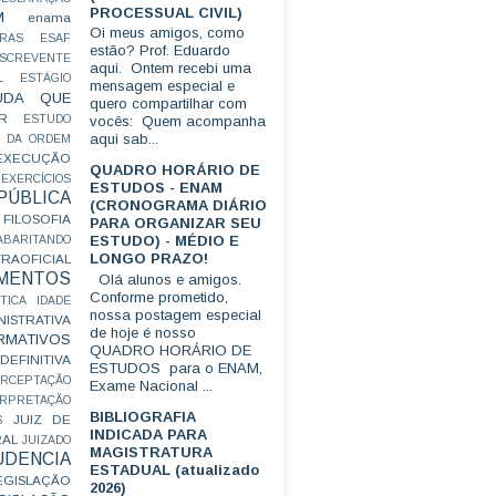
PROCESSUAL CIVIL)
M
enama
Oi meus amigos, como
RAS
ESAF
estão? Prof. Eduardo
SCREVENTE
aqui. Ontem recebi uma
L
ESTÁGIO
mensagem especial e
UDA QUE
quero compartilhar com
R
ESTUDO
vocês: Quem acompanha
aqui sab...
 DA ORDEM
EXECUÇÃO
QUADRO HORÁRIO DE
EXERCÍCIOS
ESTUDOS - ENAM
ÚBLICA
(CRONOGRAMA DIÁRIO
FILOSOFIA
PARA ORGANIZAR SEU
ESTUDO) - MÉDIO E
ABARITANDO
LONGO PRAZO!
AOFICIAL
MENTOS
Olá alunos e amigos.
Conforme prometido,
TICA
IDADE
nossa postagem especial
ISTRATIVA
de hoje é nosso
RMATIVOS
QUADRO HORÁRIO DE
EFINITIVA
ESTUDOS para o ENAM,
ERCEPTAÇÃO
Exame Nacional ...
ERPRETAÇÃO
BIBLIOGRAFIA
JUIZ DE
S
INDICADA PARA
RAL
JUIZADO
MAGISTRATURA
UDENCIA
ESTADUAL (atualizado
EGISLAÇÃO
2026)