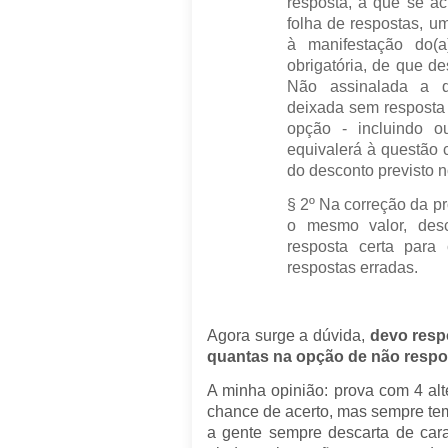
resposta, a que se ac
folha de respostas, um
à manifestação do(a
obrigatória, de que de
Não assinalada a qu
deixada sem respost
opção - incluindo o
equivalerá à questão 
do desconto previsto n
§ 2º Na correção da pr
o mesmo valor, des
resposta certa para
respostas erradas.
Agora surge a dúvida,
devo resp
quantas na opção de não resp
A minha opinião: prova com 4 a
chance de acerto, mas sempre te
a gente sempre descarta de car