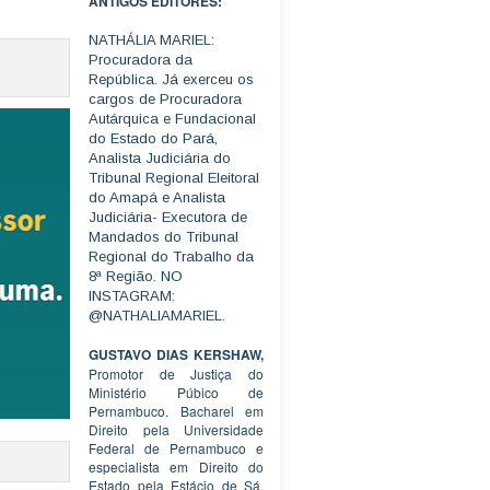
ANTIGOS EDITORES:
NATHÁLIA MARIEL:
Procuradora da
República. Já exerceu os
cargos de Procuradora
Autárquica e Fundacional
do Estado do Pará,
Analista Judiciária do
Tribunal Regional Eleitoral
do Amapá e Analista
Judiciária- Executora de
Mandados do Tribunal
Regional do Trabalho da
8ª Região. NO
INSTAGRAM:
@NATHALIAMARIEL.
GUSTAVO DIAS KERSHAW,
Promotor de Justiça do
Ministério Púbico de
Pernambuco. Bacharel em
Direito pela Universidade
Federal de Pernambuco e
especialista em Direito do
Estado pela Estácio de Sá.