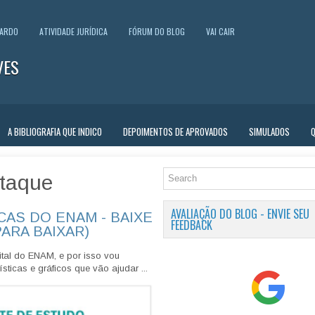
UARDO
ATIVIDADE JURÍDICA
FÓRUM DO BLOG
VAI CAIR
VES
A BIBLIOGRAFIA QUE INDICO
DEPOIMENTOS DE APROVADOS
SIMULADOS
taque
AVALIAÇÃO DO BLOG - ENVIE SEU
CAS DO ENAM - BAIXE
FEEDBACK
PARA BAIXAR)
tal do ENAM, e por isso vou
sticas e gráficos que vão ajudar ...