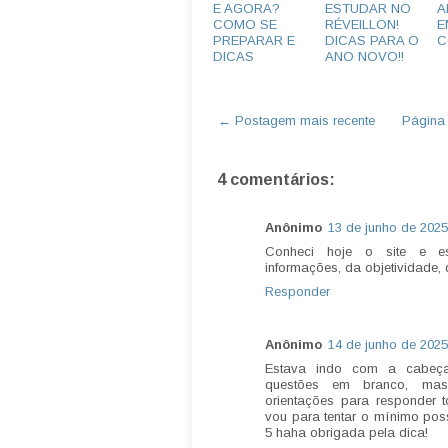
E AGORA?
ESTUDAR NO
A
COMO SE
RÉVEILLON!
E
PREPARAR E
DICAS PARA O
C
DICAS
ANO NOVO!!
← Postagem mais recente
Página i
4 comentários:
Anônimo
13 de junho de 2025
Conheci hoje o site e e
informações, da objetividade, 
Responder
Anônimo
14 de junho de 2025
Estava indo com a cabeça
questões em branco, mas 
orientações para responder 
vou para tentar o mínimo pos
5 haha obrigada pela dica!