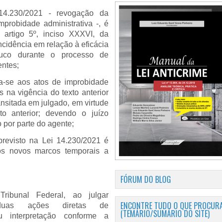
14.230/2021 - revogação da
probidade administrativa -, é
artigo 5º, inciso XXXVI, da
ncidência em relação à eficácia
uco durante o processo de
entes;
ca-se aos atos de improbidade
s na vigência do texto anterior
nsitada em julgado, em virtude
o anterior; devendo o juízo
 por parte do agente;
previsto na Lei 14.230/2021 é
s novos marcos temporais a
FÓRUM DO BLOG
ibunal Federal, ao julgar
ENCONTRE TUDO O QUE PROCURA
 duas ações diretas de
(TEMÁRIO/SUMÁRIO DO SITE)
deu interpretação conforme a