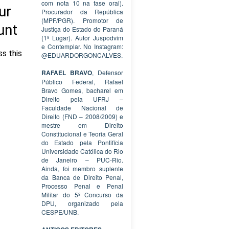
com nota 10 na fase oral).
Procurador da República
(MPF/PGR). Promotor de
Justiça do Estado do Paraná
(1º Lugar). Autor Juspodvim
e Contemplar. No Instagram:
@EDUARDORGONCALVES.
RAFAEL BRAVO
, Defensor
Público Federal, Rafael
Bravo Gomes, bacharel em
Direito pela UFRJ –
Faculdade Nacional de
Direito (FND – 2008/2009) e
mestre em Direito
Constitucional e Teoria Geral
do Estado pela Pontifícia
Universidade Católica do Rio
de Janeiro – PUC-Rio.
Ainda, foi membro suplente
da Banca de Direito Penal,
Processo Penal e Penal
Militar do 5º Concurso da
DPU, organizado pela
CESPE/UNB.