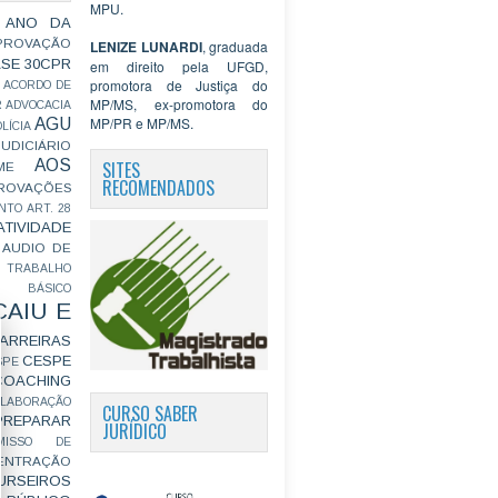
MPU.
 ANO DA
PROVAÇÃO
LENIZE LUNARDI
, graduada
ASE
30CPR
em direito pela UFGD,
promotora de Justiça do
ACORDO DE
MP/MS, ex-promotora do
R
ADVOCACIA
MP/PR e MP/MS.
AGU
LÍCIA
JUDICIÁRIO
AOS
SITES
ME
RECOMENDADOS
ROVAÇÕES
NTO
ART. 28
ATIVIDADE
AUDIO DE
 TRABALHO
BÁSICO
CAIU E
ARREIRAS
CESPE
SPE
COACHING
OLABORAÇÃO
CURSO SABER
PREPARAR
JURÍDICO
MISSO DE
ENTRAÇÃO
URSEIROS