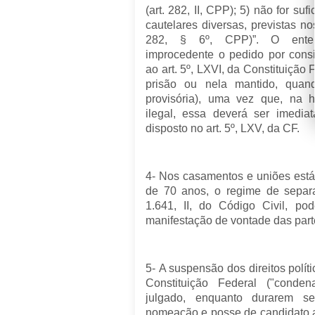
(art. 282, II, CPP); 5) não for su
cautelares diversas, previstas no
282, § 6º, CPP)”. O entend
improcedente o pedido por consi
ao art. 5º, LXVI, da Constituição
prisão ou nela mantido, quand
provisória), uma vez que, na h
ilegal, essa deverá ser imedia
disposto no art. 5º, LXV, da CF.
4- Nos casamentos e uniões est
de 70 anos, o regime de separa
1.641, II, do Código Civil, po
manifestação de vontade das parte
5- A suspensão dos direitos polític
Constituição Federal ("conden
julgado, enquanto durarem s
nomeação e posse de candidato 