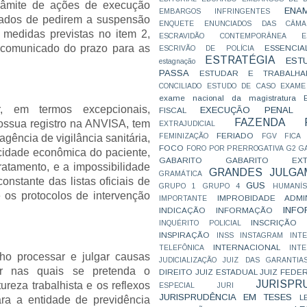
râmite de ações de execução
ENA
EMBARGOS INFRINGENTES
erados de pedirem a suspensão
ENQUETE
ENUNCIADOS DAS CÂMA
medidas previstas no item 2,
ESCRAVIDÃO CONTEMPORÂNEA
E
r comunicado do prazo para as
ESSENCIA
ESCRIVÃO DE POLÍCIA
ESTRATÉGIA
EST
estagnação
PASSA
ESTUDAR E TRABALHA
CONCILIADO
ESTUDO DE CASO
EXAME
exame nacional da magistratura
, em termos excepcionais,
EXECUÇÃO PENAL
FISCAL
FAZENDA P
ssua registro na ANVISA, tem
EXTRAJUDICIAL
FERIADO
FEMINIZAÇÃO
FGV
FICA
gência de vigilância sanitária,
FOCO
FORO POR PRERROGATIVA
G2
G
idade econômica do paciente,
GABARITO
GABARITO EXTR
tratamento, e a impossibilidade
GRANDES JULGA
GRAMÁTICA
constante das listas oficiais de
GUS
GRUPO 1
GRUPO 4
HUMANÍS
os protocolos de intervenção
IMPROBIDADE ADMIN
IMPORTANTE
INFO
INDICAÇÃO
INFORMAÇÃO
INSCRIÇÃO D
INQUÉRITO POLICIAL
INSPIRAÇÃO
INSS
INSTAGRAM
INT
INTERNACIONAL
TELEFÔNICA
INT
ho processar e julgar causas
JUDICIALIZAÇÃO
JUIZ DAS GARANTIA
or nas quais se pretenda o
DIREITO
JUIZ ESTADUAL
JUIZ FEDE
JURISPR
reza trabalhista e os reflexos
ESPECIAL
JURI
JURISPRUDÊNCIA EM TESES
L
ara a entidade de previdência