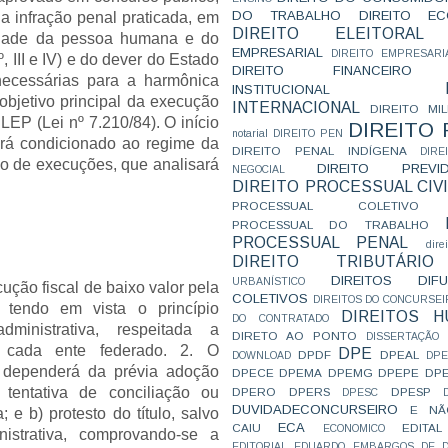
DO TRABALHO
DIREITO E
a infração penal praticada, em
DIREITO ELEITORAL
nidade da pessoa humana e do
EMPRESARIAL
DIREITO EMPRESARI
º, III e IV) e do dever do Estado
DIREITO FINANCEIRO
necessárias para a harmônica
INSTITUCIONAL
objetivo principal da execução
INTERNACIONAL
DIREITO MIL
LEP (Lei nº 7.210/84). O início
DIREITO
notarial
DIREITO PEN
cará condicionado ao regime da
DIREITO PENAL INDÍGENA
DIR
zo de execuções, que analisará
DIREITO PREVID
NEGOCIAL
DIREITO PROCESSUAL CIVI
PROCESSUAL COLETIVO
PROCESSUAL DO TRABALHO
PROCESSUAL PENAL
dire
DIREITO TRIBUTÁRIO
DIREITOS DI
URBANÍSTICO
cução fiscal de baixo valor pela
COLETIVOS
DIREITOS DO CONCURSEI
 tendo em vista o princípio
DIREITOS 
DO CONTRATADO
administrativa, respeitada a
DIRETO AO PONTO
DISSERTAÇÃO
e cada ente federado. 2. O
DPE
DPDF
DPEAL
DOWNLOAD
DP
l dependerá da prévia adoção
DPECE
DPEMA
DPEMG
DPEPE
DP
 tentativa de conciliação ou
DPERO
DPERS
DPESP
DPESC
DUVIDADECONCURSEIRO
E NÃ
 e b) protesto do título, salvo
ECA
CAIU
EDITAL
ECONOMICO
nistrativa, comprovando-se a
EDITORIAL
EDUARDO
EMBARGOS DE D