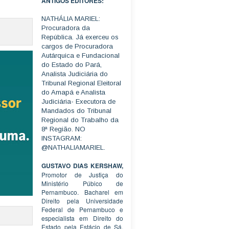
ANTIGOS EDITORES:
NATHÁLIA MARIEL:
Procuradora da
República. Já exerceu os
cargos de Procuradora
Autárquica e Fundacional
do Estado do Pará,
Analista Judiciária do
Tribunal Regional Eleitoral
do Amapá e Analista
Judiciária- Executora de
Mandados do Tribunal
Regional do Trabalho da
8ª Região. NO
INSTAGRAM:
@NATHALIAMARIEL.
GUSTAVO DIAS KERSHAW,
Promotor de Justiça do
Ministério Púbico de
Pernambuco. Bacharel em
Direito pela Universidade
Federal de Pernambuco e
especialista em Direito do
Estado pela Estácio de Sá.