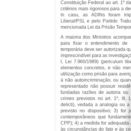
Constituição Federal ao art. 1º d
critérios mais rigorosos para a d
In casu, as ADINs foram impe
Liberal/PSL e pelo Partido Traba
mencionada Lei da Prisão Tempor
A maioria dos Ministros acompa
para fixar o entendimento de
temporária deve ser autorizada qu
imprescindível para as investigaçõe
I, Lei 7.960/1989) (periculum libe
elementos concretos, e não mer
utilização como prisão para averi
à não autoincriminação, ou qua
representado não possuir residênc
fundadas razões de autoria ou 
crimes previstos no art. 1º, III,
delicti), vedada a analogia ou a 
previsto no dispositivo; 3) for
contemporâneos que fundamente
CPP); 4) a medida for adequada 
às circunstâncias do fato e às c