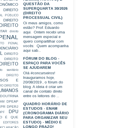
QUESTÃO DA
CONÔMICO
SUPERQUARTA 30/2026
DIREITO
(DIREITO
AL PÚBLICO
PROCESSUAL CIVIL)
DIREITO
Oi meus amigos, como
DIREITO
estão? Prof. Eduardo
ITAR
direito
aqui. Ontem recebi uma
 PENAL
mensagem especial e
quero compartilhar com
EITO PENAL
vocês: Quem acompanha
ENCIÁRIO
aqui sab...
L
DIREITO
FÓRUM DO BLOG -
DIREITO
ESPAÇO PARA VOCÊS
DIREITO
SE AJUDAREM
ito sanitário
Olá #concurseiros!
DIREITO
Inauguramos hoje,
FUSOS E
20/08/2019 , o fórum do
RO
DIREITOS
blog. A ideia é criar um
HUMANOS
canal de contato direto
entre os leitores do ...
DOUTRINA
DPEAP
EAM
QUADRO HORÁRIO DE
EPR
DPERJ
ESTUDOS - ENAM
DPU
DPF
(CRONOGRAMA DIÁRIO
O É QUE
PARA ORGANIZAR SEU
ESTUDO) - MÉDIO E
EDITORES
LONGO PRAZO!
ECLARAÇÃO