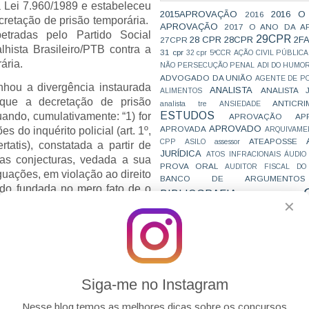
a Lei 7.960/1989 e estabeleceu
2015APROVAÇÃO
2016 O
2016
ecretação de prisão temporária.
APROVAÇÃO
2017 O ANO DA A
tradas pelo Partido Social
29CPR
28 CPR
28CPR
2F
27CPR
lhista Brasileiro/PTB contra a
31 cpr
32 cpr
5ªCCR
AÇÃO CIVIL PÚBLICA
ária.
NÃO PERSECUÇÃO PENAL
ADI DO HUMO
ADVOGADO DA UNIÃO
AGENTE DE PO
nhou a divergência instaurada
ANALISTA
ANALISTA 
ALIMENTOS
 que a decretação de prisão
ANTICRI
analista tre
ANSIEDADE
ESTUDOS
ando, cumulativamente: “1) for
APROVAÇÃO
AP
APROVADO
APROVADA
s do inquérito policial (art. 1º,
ARQUIVAME
ATEAPOSSE
CPP
ASILO
assessor
rtatis), constatada a partir de
JURÍDICA
ATOS INFRACIONAIS
ÁUDIO
as conjecturas, vedada a sua
PROVA ORAL
AUDITOR FISCAL DO
guações, em violação ao direito
BANCO DE ARGUMENTOS
ndo fundada no mero fato de o
BIBLIOGRAFIA
BIZU
C e E
CAC
ia fixa (inciso II); 2) houver
✕
VAI CAIR
CARREIRAS
C
participação do indiciado nos
JURÍDICAS
CASO ELLWANGER
CEBRA
 Lei 7.960/1989 (fumus comissi
CNMP
CF
CF EM 20 DIAS
cnj
COACH
interpretação extensiva do rol
CÓDIGO DE TRÂNSITO BRASILEIRO
C
 justificada em fatos novos ou
COMO SE 
COMBATE À CORRUPÇÃO
PARA CONCURSOS
m a medida (art. 312, § 2º,
COMPRO
Siga-me no Instagram
CONC
AJUSTAMENTO DE CONDUTA
à gravidade concreta do crime,
CONC
CONCURFRIENDS
ondições pessoais do indiciado
Nesse blog temos as melhores dicas sobre os concursos