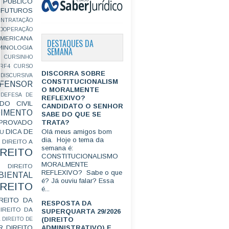
PÚBLICO
FUTUROS
ONTRATAÇÃO
OOPERAÇÃO
MERICANA
DESTAQUES DA
MINOLOGIA
SEMANA
CURSINHO
RF4
CURSO
DISCORRA SOBRE
ISCURSIVA
CONSTITUCIONALISM
FENSOR
O MORALMENTE
DEFESA DE
REFLEXIVO?
DO CIVIL
CANDIDATO O SENHOR
IMENTO
SABE DO QUE SE
TRATA?
ROVADO
DICA DE
Olá meus amigos bom
GU
dia. Hoje o tema da
DIREITO A
semana é:
IREITO
CONSTITUCIONALISMO
MORALMENTE
DIREITO
REFLEXIVO? Sabe o que
IENTAL
é? Já ouviu falar? Essa
IREITO
é...
IREITO DA
RESPOSTA DA
IREITO DA
SUPERQUARTA 29/2026
(DIREITO
L
DIREITO DE
R
DIREITO
ADMINISTRATIVO) E