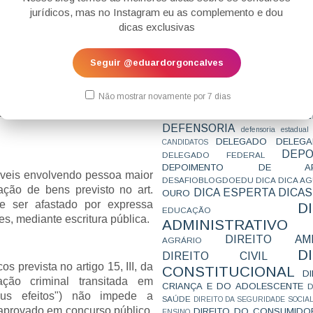
CONCURSO
CONCURSO 
ficiente a imposição de medidas
jurídicos, mas no Instagram eu as complemento e dou
CONCURSOS
CONCURSOS 
s arts. 319 e 320 do CPP (art.
dicas exclusivas
CONCURSOS NÍVEL HARD
C
imento minoritário julgou
TEMPORÁRIA
CONVENÇÃO 169
C
CORTE INTERA
derar não haver ofensa direta
INTERNACIONAL
Seguir @eduardorgoncalves
CPC2015
CRI
CPI
CPR
 Federal (ninguém será levado à
CRONOGRAMA
CTB
CURIOSIDADES
o a lei admitir a liberdade
CURSO
CURSO ESTUDO DE CASO - T
Não mostrar novamente por 7 dias
ipótese de prisão temporária
PARA A SUBJETIVA
CURSO PROVA D
tamente relaxada, conforme o
DE
CURSO PROVA ORAL
DEBATE
DEFENSORIA
defensoria estadual
DELEGADO
DELEGA
CANDIDATOS
DEPO
DELEGADO FEDERAL
DEPOIMENTO DE AP
áveis envolvendo pessoa maior
DESAFIOBLOGDOEDU
DICA
DICA A
ção de bens previsto no art.
DICA ESPERTA
DICAS
OURO
de ser afastado por expressa
D
EDUCAÇÃO
s, mediante escritura pública.
ADMINISTRATIVO
DIREITO AMB
AGRÁRIO
D
DIREITO CIVIL
os prevista no artigo 15, III, da
CONSTITUCIONAL
D
ação criminal transitada em
CRIANÇA E DO ADOLESCENTE
D
eus efeitos") não impede a
SAÚDE
DIREITO DA SEGURIDADE SOCIA
aprovado em concurso público,
DIREITO DO CONSUMIDO
ENSINO