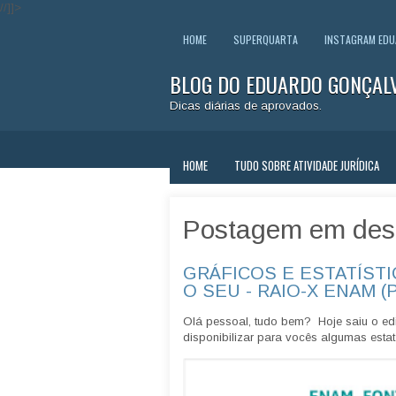
//]]>
HOME
SUPERQUARTA
INSTAGRAM ED
BLOG DO EDUARDO GONÇAL
Dicas diárias de aprovados.
HOME
TUDO SOBRE ATIVIDADE JURÍDICA
Postagem em des
GRÁFICOS E ESTATÍSTI
O SEU - RAIO-X ENAM (
Olá pessoal, tudo bem? Hoje saiu o edi
disponibilizar para vocês algumas estatí