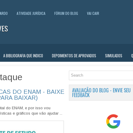
UARDO
ATIVIDADE JURÍDICA
FÓRUM DO BLOG
VAI CAIR
VES
A BIBLIOGRAFIA QUE INDICO
DEPOIMENTOS DE APROVADOS
SIMULADOS
taque
AVALIAÇÃO DO BLOG - ENVIE SEU
CAS DO ENAM - BAIXE
FEEDBACK
PARA BAIXAR)
tal do ENAM, e por isso vou
sticas e gráficos que vão ajudar ...