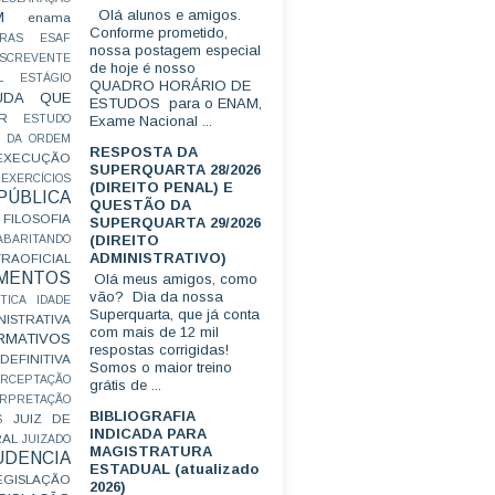
Olá alunos e amigos.
M
enama
Conforme prometido,
RAS
ESAF
nossa postagem especial
SCREVENTE
de hoje é nosso
L
ESTÁGIO
QUADRO HORÁRIO DE
UDA QUE
ESTUDOS para o ENAM,
R
ESTUDO
Exame Nacional ...
 DA ORDEM
RESPOSTA DA
EXECUÇÃO
SUPERQUARTA 28/2026
EXERCÍCIOS
(DIREITO PENAL) E
ÚBLICA
QUESTÃO DA
FILOSOFIA
SUPERQUARTA 29/2026
(DIREITO
ABARITANDO
ADMINISTRATIVO)
AOFICIAL
MENTOS
Olá meus amigos, como
vão? Dia da nossa
TICA
IDADE
Superquarta, que já conta
ISTRATIVA
com mais de 12 mil
RMATIVOS
respostas corrigidas!
EFINITIVA
Somos o maior treino
ERCEPTAÇÃO
grátis de ...
ERPRETAÇÃO
BIBLIOGRAFIA
JUIZ DE
S
INDICADA PARA
RAL
JUIZADO
MAGISTRATURA
UDENCIA
ESTADUAL (atualizado
EGISLAÇÃO
2026)