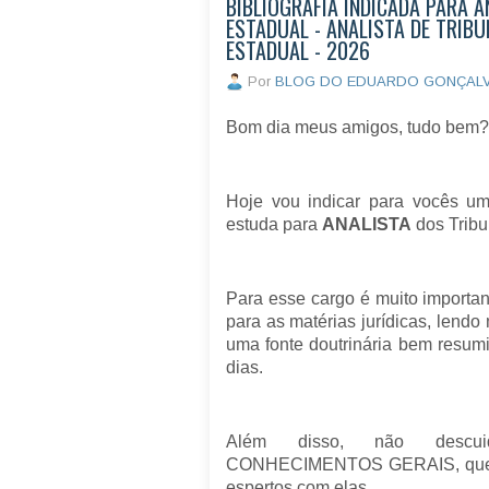
BIBLIOGRAFIA INDICADA PARA A
ESTADUAL - ANALISTA DE TRIBU
ESTADUAL - 2026
Por
BLOG DO EDUARDO GONÇAL
Bom dia meus amigos, tudo bem?
Hoje vou indicar para vocês um
estuda para
ANALISTA
dos Trib
Para esse cargo é muito importa
para as matérias jurídicas, lendo 
uma fonte doutrinária bem resumi
dias.
Além disso, não descu
CONHECIMENTOS GERAIS, que tê
espertos com elas.