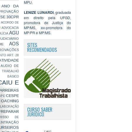
MPU.
 ANO DA
PROVAÇÃO
LENIZE LUNARDI
, graduada
ASE
30CPR
em direito pela UFGD,
promotora de Justiça do
ACORDO DE
MP/MS, ex-promotora do
R
ADVOCACIA
MP/PR e MP/MS.
AGU
LÍCIA
JUDICIÁRIO
AOS
SITES
ME
RECOMENDADOS
ROVAÇÕES
NTO
ART. 28
ATIVIDADE
AUDIO DE
 TRABALHO
BÁSICO
CAIU E
ARREIRAS
CESPE
SPE
COACHING
OLABORAÇÃO
CURSO SABER
PREPARAR
JURÍDICO
MISSO DE
ENTRAÇÃO
URSEIROS