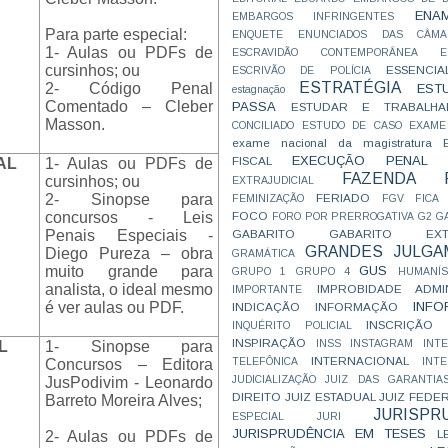
ENA
EMBARGOS INFRINGENTES
Para parte especial:
ENQUETE
ENUNCIADOS DAS CÂMA
1- Aulas ou PDFs de
ESCRAVIDÃO CONTEMPORÂNEA
E
cursinhos; ou
ESSENCIA
ESCRIVÃO DE POLÍCIA
ESTRATÉGIA
2- Código Penal
EST
estagnação
Comentado – Cleber
PASSA
ESTUDAR E TRABALHA
Masson.
CONCILIADO
ESTUDO DE CASO
EXAME
exame nacional da magistratura
EXECUÇÃO PENAL
FISCAL
AL
1- Aulas ou PDFs de
FAZENDA P
cursinhos; ou
EXTRAJUDICIAL
FERIADO
2- Sinopse para
FEMINIZAÇÃO
FGV
FICA
FOCO
concursos - Leis
FORO POR PRERROGATIVA
G2
G
GABARITO
GABARITO EXTR
Penais Especiais -
GRANDES JULGA
Diego Pureza – obra
GRAMÁTICA
GUS
muito grande para
GRUPO 1
GRUPO 4
HUMANÍS
analista, o ideal mesmo
IMPROBIDADE ADMIN
IMPORTANTE
INFO
é ver aulas ou PDF.
INDICAÇÃO
INFORMAÇÃO
INSCRIÇÃO D
INQUÉRITO POLICIAL
INSPIRAÇÃO
INSS
INSTAGRAM
INT
L
1- Sinopse para
INTERNACIONAL
TELEFÔNICA
INT
Concursos – Editora
JUDICIALIZAÇÃO
JUIZ DAS GARANTIA
JusPodivim - Leonardo
DIREITO
JUIZ ESTADUAL
JUIZ FEDE
Barreto Moreira Alves;
JURISPR
ESPECIAL
JURI
JURISPRUDÊNCIA EM TESES
L
2- Aulas ou PDFs de