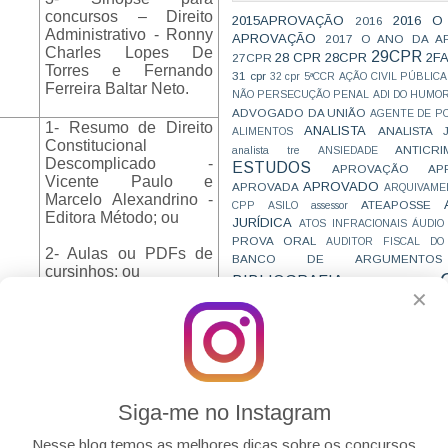
concursos – Direito
2015APROVAÇÃO
2016 O
2016
Administrativo - Ronny
APROVAÇÃO
2017 O ANO DA A
Charles Lopes De
29CPR
28 CPR
28CPR
2F
27CPR
Torres e Fernando
31 cpr
32 cpr
5ªCCR
AÇÃO CIVIL PÚBLICA
Ferreira Baltar Neto.
NÃO PERSECUÇÃO PENAL
ADI DO HUMO
ADVOGADO DA UNIÃO
AGENTE DE PO
1- Resumo de Direito
ANALISTA
ANALISTA 
ALIMENTOS
Constitucional
ANTICRI
analista tre
ANSIEDADE
Descomplicado -
ESTUDOS
APROVAÇÃO
AP
Vicente Paulo e
APROVADO
APROVADA
ARQUIVAME
Marcelo Alexandrino -
ATEAPOSSE
CPP
ASILO
assessor
Editora Método; ou
JURÍDICA
ATOS INFRACIONAIS
ÁUDIO
PROVA ORAL
AUDITOR FISCAL DO
2- Aulas ou PDFs de
BANCO DE ARGUMENTOS
cursinhos; ou
BIBLIOGRAFIA
BIZU
C e E
CAC
✕
VAI CAIR
CARREIRAS
C
3- Direito
JURÍDICAS
Constitucional para
CASO ELLWANGER
CEBRA
Técnico e Analista –
CNMP
CF
CF EM 20 DIAS
cnj
COACH
Paulo Lépore.
CÓDIGO DE TRÂNSITO BRASILEIRO
C
COMO SE 
COMBATE À CORRUPÇÃO
PARA CONCURSOS
COMPRO
1- Aulas ou PDFs de
Siga-me no Instagram
CONC
AJUSTAMENTO DE CONDUTA
cursinhos; ou
CONC
CONCURFRIENDS
Nesse blog temos as melhores dicas sobre os concursos