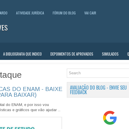
UARDO
ATIVIDADE JURÍDICA
FÓRUM DO BLOG
VAI CAIR
VES
A BIBLIOGRAFIA QUE INDICO
DEPOIMENTOS DE APROVADOS
SIMULADOS
taque
AVALIAÇÃO DO BLOG - ENVIE SEU
CAS DO ENAM - BAIXE
FEEDBACK
PARA BAIXAR)
tal do ENAM, e por isso vou
sticas e gráficos que vão ajudar ...