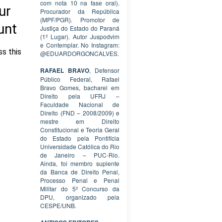
com nota 10 na fase oral).
Procurador da República
(MPF/PGR). Promotor de
Justiça do Estado do Paraná
(1º Lugar). Autor Juspodvim
e Contemplar. No Instagram:
@EDUARDORGONCALVES.
RAFAEL BRAVO
, Defensor
Público Federal, Rafael
Bravo Gomes, bacharel em
Direito pela UFRJ –
Faculdade Nacional de
Direito (FND – 2008/2009) e
mestre em Direito
Constitucional e Teoria Geral
do Estado pela Pontifícia
Universidade Católica do Rio
de Janeiro – PUC-Rio.
Ainda, foi membro suplente
da Banca de Direito Penal,
Processo Penal e Penal
Militar do 5º Concurso da
DPU, organizado pela
CESPE/UNB.