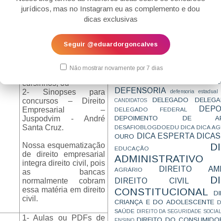
CONCURSO
CONCURSO 
2- Sinopses para
jurídicos, mas no Instagram eu as complemento e dou
CONCURSOS
CONCURSOS 
concursos – Direito
dicas exclusivas
CONCURSOS NÍVEL HARD
C
Civil – Luciano
TEMPORÁRIA
CONVENÇÃO 169
C
Figueiredo e Roberto
CORTE INTERA
INTERNACIONAL
Figueiredo.
Seguir @eduardorgoncalves
CPC2015
CRI
CPI
CPR
CRONOGRAMA
CTB
CURIOSIDADES
Para noções de direito
CURSO
CURSO ESTUDO DE CASO - T
empresarial:
Não mostrar novamente por 7 dias
PARA A SUBJETIVA
CURSO PROVA D
1- Aulas ou PDFs de
DE
CURSO PROVA ORAL
cursinhos; ou
DEBATE
DEFENSORIA
2- Sinopses para
defensoria estadual
DELEGADO
DELEGA
concursos – Direito
CANDIDATOS
DEPO
Empresarial –
DELEGADO FEDERAL
DEPOIMENTO DE AP
Juspodvim - André
Santa Cruz.
DESAFIOBLOGDOEDU
DICA
DICA A
DICA ESPERTA
DICAS
OURO
D
Nossa esquematização
EDUCAÇÃO
de direito empresarial
ADMINISTRATIVO
integra direito civil, pois
DIREITO AMB
AGRÁRIO
as bancas
D
DIREITO CIVIL
normalmente cobram
essa matéria em direito
CONSTITUCIONAL
D
civil.
CRIANÇA E DO ADOLESCENTE
D
SAÚDE
DIREITO DA SEGURIDADE SOCIA
1- Aulas ou PDFs de
DIREITO DO CONSUMIDO
ENSINO