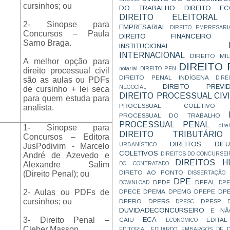
cursinhos; ou
DO TRABALHO
DIREITO E
DIREITO ELEITORAL
2- Sinopse para
EMPRESARIAL
DIREITO EMPRESARI
Concursos – Paula
DIREITO FINANCEIRO
Sarno Braga.
INSTITUCIONAL
INTERNACIONAL
DIREITO MIL
A melhor opção para
DIREITO
notarial
DIREITO PEN
direito processual civil
DIREITO PENAL INDÍGENA
DIR
são as aulas ou PDFs
DIREITO PREVID
NEGOCIAL
de cursinho + lei seca
DIREITO PROCESSUAL CIVI
para quem estuda para
PROCESSUAL COLETIVO
analista.
PROCESSUAL DO TRABALHO
PROCESSUAL PENAL
dire
1- Sinopse para
DIREITO TRIBUTÁRIO
Concursos – Editora
DIREITOS DI
URBANÍSTICO
JusPodivim - Marcelo
COLETIVOS
DIREITOS DO CONCURSEI
André de Azevedo e
DIREITOS 
Alexandre Salim
DO CONTRATADO
DIRETO AO PONTO
(Direito Penal); ou
DISSERTAÇÃO
DPE
DPDF
DPEAL
DOWNLOAD
DP
DPECE
DPEMA
DPEMG
DPEPE
DP
2- Aulas ou PDFs de
cursinhos; ou
DPERO
DPERS
DPESP
DPESC
DUVIDADECONCURSEIRO
E NÃ
ECA
3- Direito Penal –
CAIU
EDITAL
ECONOMICO
Cleber Masson.
EDITORIAL
EDUARDO
EMBARGOS DE D