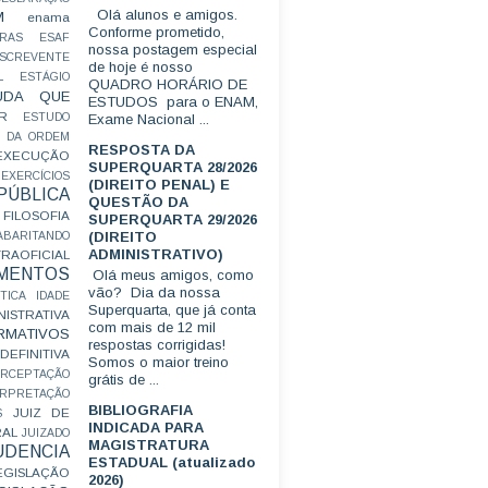
Olá alunos e amigos.
M
enama
Conforme prometido,
RAS
ESAF
nossa postagem especial
SCREVENTE
de hoje é nosso
L
ESTÁGIO
QUADRO HORÁRIO DE
UDA QUE
ESTUDOS para o ENAM,
R
ESTUDO
Exame Nacional ...
 DA ORDEM
RESPOSTA DA
EXECUÇÃO
SUPERQUARTA 28/2026
EXERCÍCIOS
(DIREITO PENAL) E
ÚBLICA
QUESTÃO DA
FILOSOFIA
SUPERQUARTA 29/2026
(DIREITO
ABARITANDO
ADMINISTRATIVO)
AOFICIAL
MENTOS
Olá meus amigos, como
vão? Dia da nossa
TICA
IDADE
Superquarta, que já conta
ISTRATIVA
com mais de 12 mil
RMATIVOS
respostas corrigidas!
EFINITIVA
Somos o maior treino
ERCEPTAÇÃO
grátis de ...
ERPRETAÇÃO
BIBLIOGRAFIA
JUIZ DE
S
INDICADA PARA
RAL
JUIZADO
MAGISTRATURA
UDENCIA
ESTADUAL (atualizado
EGISLAÇÃO
2026)