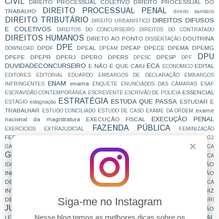
CIVIL
DIREITO PROCESSUAL COLETIVO
DIREITO PROCESSUAL DO
DIREITO PROCESSUAL PENAL
TRABALHO
direito sanitário
DIREITO TRIBUTÁRIO
DIREITOS DIFUSOS
DIREITO URBANÍSTICO
E COLETIVOS
DIREITOS DO CONCURSEIRO
DIREITOS DO CONTRATADO
DIREITOS HUMANOS
DIRETO AO PONTO
DOUTRINA
DISSERTAÇÃO
DPE
DPDF
DPEAL
DPEAP
DPECE
DPEMA
DPEMG
DOWNLOAD
DPEAM
DPU
DPEPE
DPEPR
DPERJ
DPERO
DPERS
DPESP
DPESC
DPF
DUVIDADECONCURSEIRO
ECA
E NÃO É QUE CAIU
EDITAL
ECONOMICO
EDITORES
EDITORIAL
EDUARDO
EMBARGOS DE DECLARAÇÃO
EMBARGOS
ENAM
enama
INFRINGENTES
ENQUETE
ENUNCIADOS DAS CÂMARAS
ESAF
ESSENCIAL
ESCRAVIDÃO CONTEMPORÂNEA
ESCREVENTE
ESCRIVÃO DE POLÍCIA
ESTRATÉGIA
ESTUDA QUE PASSA
ESTUDAR E
ESTÁGIO
estagnação
TRABALHAR
exame
ESTUDO CONCILIADO
ESTUDO DE CASO
EXAME DA ORDEM
EXECUÇÃO PENAL
nacional da magistratura
EXECUÇÃO FISCAL
FAZENDA PÚBLICA
EXERCÍCIOS
EXTRAJUDICIAL
FEMINIZAÇÃO
FERIADO
FILOSOFIA
FOCO
FGV
FICA
FORO POR PRERROGATIVA
G2
✕
GABARITO
GABARITO EXTRAOFICIAL
GABARITANDO
GRAMÁTICA
GRANDES JULGAMENTOS
GUS
GRUPO 1
GRUPO 4
HUMANÍSTICA
IMPROBIDADE ADMINISTRATIVA
INDICAÇÃO
IDADE
IMPORTANTE
INFORMATIVOS
INFORMAÇÃO
INSCRIÇÃO
INQUÉRITO POLICIAL
DEFINITIVA
INSPIRAÇÃO
INSS
INSTAGRAM
INTERCEPTAÇÃO TELEFÔNICA
INTERNACIONAL
JUIZ
INTERPRETAÇÃO
JUDICIALIZAÇÃO
JUIZ DAS GARANTIAS
Siga-me no Instagram
DE DIREITO
JUIZ ESTADUAL
JUIZ FEDERAL
JUIZADO ESPECIAL
JURI
JURISPRUDENCIA
JURISPRUDÊNCIA EM TESES
LEGISLAÇÃO
Nesse blog temos as melhores dicas sobre os
LEGISLAÇÃO PENAL ESPECIAL
LEGISLAÇÃO INTERNACIONAL