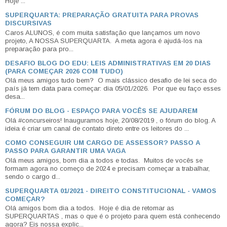
Hoje ...
SUPERQUARTA: PREPARAÇÃO GRATUITA PARA PROVAS
DISCURSIVAS
Caros ALUNOS, é com muita satisfação que lançamos um novo
projeto, A NOSSA SUPERQUARTA. A meta agora é ajudá-los na
preparação para pro...
DESAFIO BLOG DO EDU: LEIS ADMINISTRATIVAS EM 20 DIAS
(PARA COMEÇAR 2026 COM TUDO)
Olá meus amigos tudo bem? O mais clássico desafio de lei seca do
país já tem data para começar: dia 05/01/2026. Por que eu faço esses
desa...
FÓRUM DO BLOG - ESPAÇO PARA VOCÊS SE AJUDAREM
Olá #concurseiros! Inauguramos hoje, 20/08/2019 , o fórum do blog. A
ideia é criar um canal de contato direto entre os leitores do ...
COMO CONSEGUIR UM CARGO DE ASSESSOR? PASSO A
PASSO PARA GARANTIR UMA VAGA
Olá meus amigos, bom dia a todos e todas. Muitos de vocês se
formam agora no começo de 2024 e precisam começar a trabalhar,
sendo o cargo d...
SUPERQUARTA 01/2021 - DIREITO CONSTITUCIONAL - VAMOS
COMEÇAR?
Olá amigos bom dia a todos. Hoje é dia de retomar as
SUPERQUARTAS , mas o que é o projeto para quem está conhecendo
agora? Eis nossa explic...