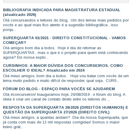
BIBLIOGRAFIA INDICADA PARA MAGISTRATURA ESTADUAL
(atualizado 2026)
Olá concursandos e leitores do blog, Um dos temas mais pedidos por
vocês e ao qual mais fico atento é a sugestão bibliográfica , isso
porqu...
SUPERQUARTA 01/2021 - DIREITO CONSTITUCIONAL - VAMOS
COMEÇAR?
Olá amigos bom dia a todos. Hoje é dia de retomar as
SUPERQUARTAS , mas o que é o projeto para quem está conhecendo
agora? Eis nossa explic...
CURSINHOS: A MAIOR DÚVIDA DOS CONCURSEIROS. COMO
ESCOLHER O IDEAL? Atualizado em 2024
Olá meus amigos, bom dia a todos. Hoje vou tratar com vocês de um
tema muito pedido e muito difícil de responder, qual seja, CURS...
FÓRUM DO BLOG - ESPAÇO PARA VOCÊS SE AJUDAREM
Olá #concurseiros! Inauguramos hoje, 20/08/2019 , o fórum do blog. A
ideia é criar um canal de contato direto entre os leitores do ...
RESPOSTA DA SUPERQUARTA 26/2026 (DIREITOS HUMANOS) E
QUESTÃO DA SUPERQUARTA 27/2026 (DIREITO CIVIL)
Olá meus amigos, a quantas andam? Dia da nossa Superquarta, que
já conta com mais de 12 mil respostas corrigidas! Somos o maior
treino grát...