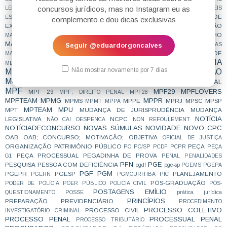
LEI NOVA
LEI SECA
concursos jurídicos, mas no Instagram eu as
LEGITIMIDADE
LEI DE ORGANIZAÇÕES CRIMINOSAS
LEIS
LIBERDADE DE
ESQUEMATIZADAS
LEIS GRIFADAS
LEIS SISTEMATIZADAS
complemento e dou dicas exclusivas
EXPRESSÃO
LÍNGUA PORTUGUESA
LOTAÇÃO
LINDB
LISTA SUJA
LIVE
LIVRO
MAGISTRATURA
MAGISTRATURA DO TRABALHO
MACETE
MAGISTRATURA ESTADUAL
MAGISTRATURA FEDERAL
Seguir @eduardorgoncalves
MAIS LIDAS
MATERIAL
MATERIAL GRATUITO
MENTALIDADE
MAMÃES
MEDICINA LEGAL
METODOLOGIA
MÉTODO
MERCADO DE TRABALHO
MESTRADO
Não mostrar novamente por 7 dias
MINISTÉRIO PÚBLICO
MOTIVAÇÃO
MINORIAS
MOTIVACIONAL
MP
MPE
MPESTADUAL
MPAC
MPBA
MPCE
MPDFT
MPF
MPF29
MPFLOVERS
MPF 29
MPF; DIREITO PENAL
MPF28
MPFTEAM
MPMG
MPPR
MPMS
MPPE
MPRJ
MPSC
MPSP
MPMT
MPPA
MPTEAM
MPU
MPT
MUDANÇA DE JURISPRUDÊNCIA
MUDANÇA
NOTÍCIA
LEGISLATIVA
NCPC
NÃO CAI DESPENCA
NON REFOULEMENT
NOTÍCIADECONCURSO
NOVAS SÚMULAS
NOVIDADE
NOVO CPC
OAB
OAB; CONCURSO; MOTIVAÇÃO;
OBJETIVA
OFICIAL DE JUSTIÇA
ORGANIZAÇÃO
PATRIMÔNIO PÚBLICO
PEÇA
PC
PC/SP
PCDF
PCPR
PEÇA
PEÇA PROCESSUAL
PEGADINHA DE PROVA
G1
PENAL
PENALIDADES
PFN
PGE
PESQUISA
PESSOA COM DEFICIÊNCIA
pgdf
pge-sp
PGEMS
PGEPA
PGF
PGM
PGEPR
PGESP
PLANEJAMENTO
PGERN
PGMCURITIBA
PIC
PÓS-GRADUAÇÃO
PODER DE POLÍCIA
POER PÚBLICO
POLICIA CIVIL
PÓS-
POSTAGENS EMÍLIO
QUESTIONAMENTO
POSSE
prática jurídica
PRINCÍPIOS
PREPARAÇÃO
PREVIDENCIÁRIO
PROCEDIMENTO
PROCESSO COLETIVO
PROCESSO CIVIL
INVESTIGATÓRIO CRIMINAL
PROCESSO PENAL
PROCESSUAL PENAL
PROCESSO TRIBUTÁRIO