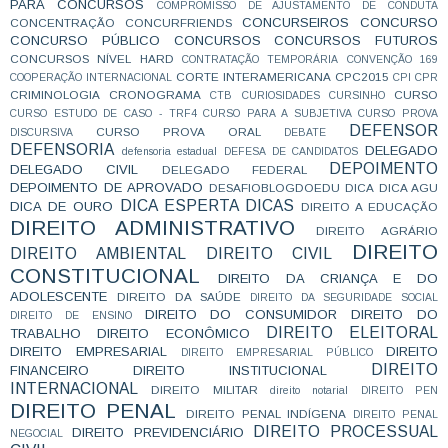
PARA CONCURSOS
COMPROMISSO DE AJUSTAMENTO DE CONDUTA
CONCURSEIROS
CONCURSO
CONCENTRAÇÃO
CONCURFRIENDS
CONCURSO PÚBLICO
CONCURSOS
CONCURSOS FUTUROS
CONCURSOS NÍVEL HARD
CONTRATAÇÃO TEMPORÁRIA
CONVENÇÃO 169
CORTE INTERAMERICANA
CPC2015
COOPERAÇÃO INTERNACIONAL
CPI
CPR
CRIMINOLOGIA
CRONOGRAMA
CURSO
CTB
CURIOSIDADES
CURSINHO
CURSO ESTUDO DE CASO - TRF4
CURSO PARA A SUBJETIVA
CURSO PROVA
DEFENSOR
CURSO PROVA ORAL
DISCURSIVA
DEBATE
DEFENSORIA
DELEGADO
defensoria estadual
DEFESA DE CANDIDATOS
DEPOIMENTO
DELEGADO CIVIL
DELEGADO FEDERAL
DEPOIMENTO DE APROVADO
DESAFIOBLOGDOEDU
DICA
DICA AGU
DICA ESPERTA
DICAS
DICA DE OURO
DIREITO A EDUCAÇÃO
DIREITO ADMINISTRATIVO
DIREITO AGRÁRIO
DIREITO
DIREITO AMBIENTAL
DIREITO CIVIL
CONSTITUCIONAL
DIREITO DA CRIANÇA E DO
ADOLESCENTE
DIREITO DA SAÚDE
DIREITO DA SEGURIDADE SOCIAL
DIREITO DO CONSUMIDOR
DIREITO DO
DIREITO DE ENSINO
DIREITO ELEITORAL
TRABALHO
DIREITO ECONÔMICO
DIREITO EMPRESARIAL
DIREITO
DIREITO EMPRESARIAL PÚBLICO
DIREITO
FINANCEIRO
DIREITO INSTITUCIONAL
INTERNACIONAL
DIREITO MILITAR
direito notarial
DIREITO PEN
DIREITO PENAL
DIREITO PENAL INDÍGENA
DIREITO PENAL
DIREITO PROCESSUAL
DIREITO PREVIDENCIÁRIO
NEGOCIAL