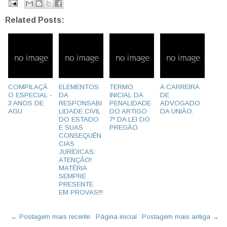
Related Posts:
COMPILAÇÃ
ELEMENTOS
TERMO
A CARREIRA
O ESPECIAL -
DA
INICIAL DA
DE
3 ANOS DE
RESPONSABI
PENALIDADE
ADVOGADO
AGU
LIDADE CIVIL
DO ARTIGO
DA UNIÃO.
DO ESTADO
7º DA LEI DO
E SUAS
PREGÃO.
CONSEQUÊN
CIAS
JURÍDICAS:
ATENÇÃO!
MATÉRIA
SEMPRE
PRESENTE
EM PROVAS!!!
← Postagem mais recente
Página inicial
Postagem mais antiga →