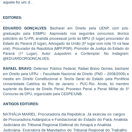
aquele foi um d...
EDITORES:
EDUARDO GONÇALVES
: Bacharel em Direito pela UENP, com pós-
graduação pela ESMPU. Aaprovado nos seguintes concursos: técnico
judiciário do TJ-PR, analista processual junto ao MPU (5 lugar) procurador do
Estado do Paraná (5 lugar), Advogado da União (5º lugar com nota 10 na fase
oral). Procurador da República (MPF/PGR). Promotor de Justiça do Estado do
Paraná (1º Lugar). Autor Juspodvim e Contemplar. No Instagram:
@EDUARDORGONCALVES.
RAFAEL BRAVO
, Defensor Público Federal, Rafael Bravo Gomes, bacharel
em Direito pela UFRJ – Faculdade Nacional de Direito (FND – 2008/2009) e
mestre em Direito Constitucional e Teoria Geral do Estado pela Pontifícia
Universidade Católica do Rio de Janeiro – PUC-Rio. Ainda, foi membro
suplente da Banca de Direito Penal, Processo Penal e Penal Militar do 5º
Concurso da DPU, organizado pela CESPE/UNB.
ANTIGOS EDITORES:
NATHÁLIA MARIEL: Procuradora da República. Já exerceu os cargos
de Procuradora Autárquica e Fundacional do Estado do Pará, Analista
Judiciária do Tribunal Regional Eleitoral do Amapá e Analista
Judiciária- Executora de Mandados do Tribunal Regional do Trabalho