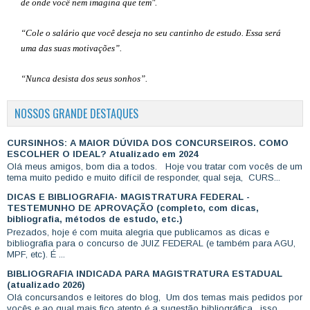
de onde você nem imagina que tem".
“Cole o salário que você deseja no seu cantinho de estudo. Essa será
uma das suas motivações”
.
“Nunca desista dos seus sonhos”.
NOSSOS GRANDE DESTAQUES
CURSINHOS: A MAIOR DÚVIDA DOS CONCURSEIROS. COMO
ESCOLHER O IDEAL? Atualizado em 2024
Olá meus amigos, bom dia a todos. Hoje vou tratar com vocês de um
tema muito pedido e muito difícil de responder, qual seja, CURS...
DICAS E BIBLIOGRAFIA- MAGISTRATURA FEDERAL -
TESTEMUNHO DE APROVAÇÃO (completo, com dicas,
bibliografia, métodos de estudo, etc.)
Prezados, hoje é com muita alegria que publicamos as dicas e
bibliografia para o concurso de JUIZ FEDERAL (e também para AGU,
MPF, etc). É ...
BIBLIOGRAFIA INDICADA PARA MAGISTRATURA ESTADUAL
(atualizado 2026)
Olá concursandos e leitores do blog, Um dos temas mais pedidos por
vocês e ao qual mais fico atento é a sugestão bibliográfica , isso