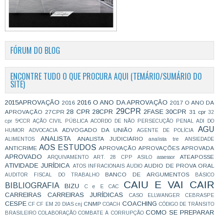
FÓRUM DO BLOG
ENCONTRE TUDO O QUE PROCURA AQUI (TEMÁRIO/SUMÁRIO DO
SITE)
2015APROVAÇÃO
2016 O ANO DA APROVAÇÃO
2016
2017 O ANO DA
29CPR
28 CPR
28CPR
2FASE
30CPR
APROVAÇÃO
27CPR
31 cpr
32
cpr
5ªCCR
AÇÃO CIVIL PÚBLICA
ACORDO DE NÃO PERSECUÇÃO PENAL
ADI DO
AGU
ADVOGADO DA UNIÃO
HUMOR
ADVOCACIA
AGENTE DE POLÍCIA
ANALISTA
ANALISTA JUDICIÁRIO
ALIMENTOS
analista tre
ANSIEDADE
AOS ESTUDOS
ANTICRIME
APROVAÇÃO
APROVAÇÕES
APROVADA
APROVADO
ATEAPOSSE
ARQUIVAMENTO
ART. 28 CPP
ASILO
assessor
ATIVIDADE JURÍDICA
AUDIO DE PROVA ORAL
ATOS INFRACIONAIS
ÁUDIO
BANCO DE ARGUMENTOS
AUDITOR FISCAL DO TRABALHO
BÁSICO
CAIU E VAI CAIR
BIBLIOGRAFIA
BIZU
C e E
CAC
CARREIRAS
CARREIRAS JURÍDICAS
CASO ELLWANGER
CEBRASPE
CESPE
COACHING
CNMP
CF
CF EM 20 DIAS
cnj
COACH
CÓDIGO DE TRÂNSITO
COMO SE PREPARAR
BRASILEIRO
COLABORAÇÃO
COMBATE À CORRUPÇÃO