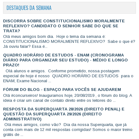
DESTAQUES DA SEMANA
DISCORRA SOBRE CONSTITUCIONALISMO MORALMENTE
REFLEXIVO? CANDIDATO O SENHOR SABE DO QUE SE
TRATA?
Olá meus amigos bom dia. Hoje o tema da semana é:
CONSTITUCIONALISMO MORALMENTE REFLEXIVO? Sabe o que é?
Já ouviu falar? Essa é...
QUADRO HORÁRIO DE ESTUDOS - ENAM (CRONOGRAMA
DIÁRIO PARA ORGANIZAR SEU ESTUDO) - MÉDIO E LONGO
PRAZO!
Olá alunos e amigos. Conforme prometido, nossa postagem
especial de hoje é nosso QUADRO HORÁRIO DE ESTUDOS para o
ENAM, Exame Nacional ...
FÓRUM DO BLOG - ESPAÇO PARA VOCÊS SE AJUDAREM
Olá #concurseiros! Inauguramos hoje, 20/08/2019 , o fórum do blog. A
ideia é criar um canal de contato direto entre os leitores do ...
RESPOSTA DA SUPERQUARTA 28/2026 (DIREITO PENAL) E
QUESTÃO DA SUPERQUARTA 29/2026 (DIREITO
ADMINISTRATIVO)
Olá meus amigos, como vão? Dia da nossa Superquarta, que já
conta com mais de 12 mil respostas corrigidas! Somos o maior treino
grátis de ...