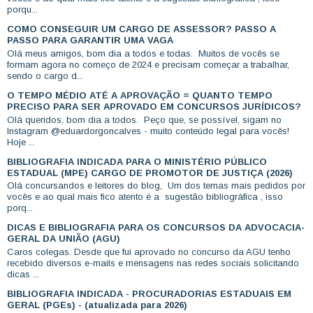
porqu...
COMO CONSEGUIR UM CARGO DE ASSESSOR? PASSO A
PASSO PARA GARANTIR UMA VAGA
Olá meus amigos, bom dia a todos e todas. Muitos de vocês se
formam agora no começo de 2024 e precisam começar a trabalhar,
sendo o cargo d...
O TEMPO MÉDIO ATÉ A APROVAÇÃO = QUANTO TEMPO
PRECISO PARA SER APROVADO EM CONCURSOS JURÍDICOS?
Olá queridos, bom dia a todos. Peço que, se possível, sigam no
Instagram @eduardorgoncalves - muito conteúdo legal para vocês!
Hoje ...
BIBLIOGRAFIA INDICADA PARA O MINISTÉRIO PÚBLICO
ESTADUAL (MPE) CARGO DE PROMOTOR DE JUSTIÇA (2026)
Olá concursandos e leitores do blog, Um dos temas mais pedidos por
vocês e ao qual mais fico atento é a sugestão bibliográfica , isso
porq...
DICAS E BIBLIOGRAFIA PARA OS CONCURSOS DA ADVOCACIA-
GERAL DA UNIÃO (AGU)
Caros colegas. Desde que fui aprovado no concurso da AGU tenho
recebido diversos e-mails e mensagens nas redes sociais solicitando
dicas ...
BIBLIOGRAFIA INDICADA - PROCURADORIAS ESTADUAIS EM
GERAL (PGEs) - (atualizada para 2026)