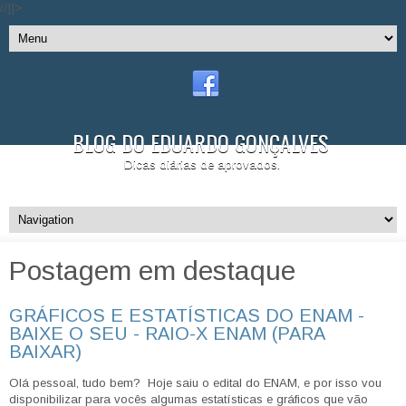
//]]>
BLOG DO EDUARDO GONÇALVES
Dicas diárias de aprovados.
Postagem em destaque
GRÁFICOS E ESTATÍSTICAS DO ENAM -
BAIXE O SEU - RAIO-X ENAM (PARA
BAIXAR)
Olá pessoal, tudo bem? Hoje saiu o edital do ENAM, e por isso vou
disponibilizar para vocês algumas estatísticas e gráficos que vão