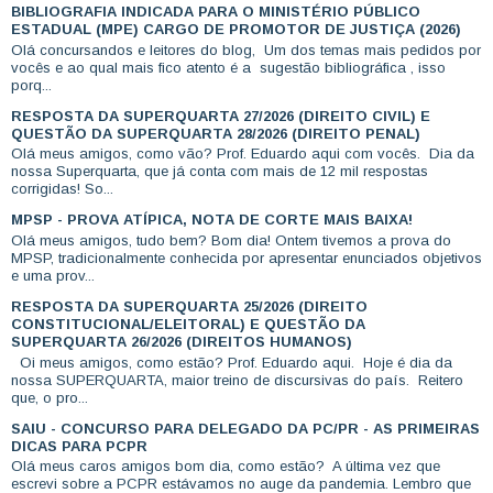
BIBLIOGRAFIA INDICADA PARA O MINISTÉRIO PÚBLICO
ESTADUAL (MPE) CARGO DE PROMOTOR DE JUSTIÇA (2026)
Olá concursandos e leitores do blog, Um dos temas mais pedidos por
vocês e ao qual mais fico atento é a sugestão bibliográfica , isso
porq...
RESPOSTA DA SUPERQUARTA 27/2026 (DIREITO CIVIL) E
QUESTÃO DA SUPERQUARTA 28/2026 (DIREITO PENAL)
Olá meus amigos, como vão? Prof. Eduardo aqui com vocês. Dia da
nossa Superquarta, que já conta com mais de 12 mil respostas
corrigidas! So...
MPSP - PROVA ATÍPICA, NOTA DE CORTE MAIS BAIXA!
Olá meus amigos, tudo bem? Bom dia! Ontem tivemos a prova do
MPSP, tradicionalmente conhecida por apresentar enunciados objetivos
e uma prov...
RESPOSTA DA SUPERQUARTA 25/2026 (DIREITO
CONSTITUCIONAL/ELEITORAL) E QUESTÃO DA
SUPERQUARTA 26/2026 (DIREITOS HUMANOS)
Oi meus amigos, como estão? Prof. Eduardo aqui. Hoje é dia da
nossa SUPERQUARTA, maior treino de discursivas do país. Reitero
que, o pro...
SAIU - CONCURSO PARA DELEGADO DA PC/PR - AS PRIMEIRAS
DICAS PARA PCPR
Olá meus caros amigos bom dia, como estão? A última vez que
escrevi sobre a PCPR estávamos no auge da pandemia. Lembro que