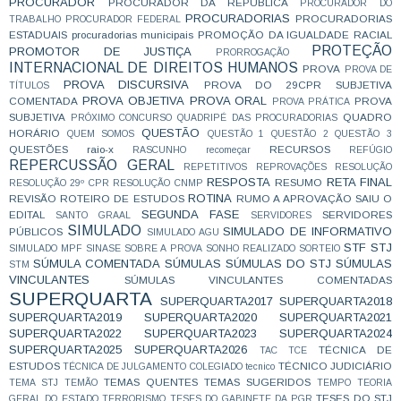
PROCURADOR
PROCURADOR DA REPÚBLICA
PROCURADOR DO
PROCURADORIAS
PROCURADORIAS
TRABALHO
PROCURADOR FEDERAL
ESTADUAIS
procuradorias municipais
PROMOÇÃO DA IGUALDADE RACIAL
PROTEÇÃO
PROMOTOR DE JUSTIÇA
PRORROGAÇÃO
INTERNACIONAL DE DIREITOS HUMANOS
PROVA
PROVA DE
PROVA DISCURSIVA
PROVA DO 29CPR SUBJETIVA
TÍTULOS
PROVA OBJETIVA
PROVA ORAL
COMENTADA
PROVA
PROVA PRÁTICA
SUBJETIVA
QUADRO
PRÓXIMO CONCURSO
QUADRIPÉ DAS PROCURADORIAS
QUESTÃO
HORÁRIO
QUEM SOMOS
QUESTÃO 1
QUESTÃO 2
QUESTÃO 3
QUESTÕES
raio-x
RECURSOS
RASCUNHO
recomeçar
REFÚGIO
REPERCUSSÃO GERAL
REPETITIVOS
REPROVAÇÕES
RESOLUÇÃO
RESPOSTA
RETA FINAL
RESUMO
RESOLUÇÃO 29º CPR
RESOLUÇÃO CNMP
ROTINA
REVISÃO
ROTEIRO DE ESTUDOS
RUMO A APROVAÇÃO
SAIU O
SEGUNDA FASE
EDITAL
SERVIDORES
SANTO GRAAL
SERVIDORES
SIMULADO
SIMULADO DE INFORMATIVO
PÚBLICOS
SIMULADO AGU
STF
STJ
SIMULADO MPF
SINASE
SOBRE A PROVA
SONHO REALIZADO
SORTEIO
SÚMULA COMENTADA
SÚMULAS
SÚMULAS DO STJ
SÚMULAS
STM
VINCULANTES
SÚMULAS VINCULANTES COMENTADAS
SUPERQUARTA
SUPERQUARTA2017
SUPERQUARTA2018
SUPERQUARTA2019
SUPERQUARTA2020
SUPERQUARTA2021
SUPERQUARTA2022
SUPERQUARTA2023
SUPERQUARTA2024
SUPERQUARTA2025
SUPERQUARTA2026
TÉCNICA DE
TAC
TCE
ESTUDOS
TÉCNICO JUDICIÁRIO
TÉCNICA DE JULGAMENTO COLEGIADO
tecnico
TEMAS QUENTES
TEMAS SUGERIDOS
TEMA STJ
TEMÃO
TEMPO
TEORIA
TESES DO STJ
GERAL DO ESTADO
TERRORISMO
TESES DO GABINETE DA PGR