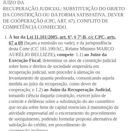
JUÍZO DA
RECUPERAÇÃO JUDICIAL: SUBSTITUIÇÃO DO OBJETO
DA CONSTRIÇÃO OU DA FORMA SATISFATIVA. DEVER
DE COOPERAÇÃO (CPC, ART. 67). CONFLITO DE
COMPETÊNCIA CONHECIDO.
À luz da
Lei 11.101/2005, art. 6º, § 7º-B, c/c CPC, arts.
67 a 69
(façam a remissão no vade), e da jurisprudência
desta Corte (CC 181.190/AC, Relator Ministro MARCO
AURÉLIO BELLIZZE),
compete
: 1.1)
ao Juízo da
Execução Fiscal
, determinar os atos de constrição judicial
sobre bens e direitos de sociedade empresária em
recuperação judicial, sem proceder à alienação ou
levantamento de quantia penhorada, comunicando aquela
medida ao juízo da recuperação, como dever de
cooperação; e 1.2)
ao Juízo da Recuperação Judicial
,
tomando ciência daquela constrição, exercer juízo de
controle e deliberar sobre a substituição do ato constritivo
que recaia sobre bens de capital essenciais à manutenção da
atividade empresarial até o encerramento do procedimento
de soerguimento, podendo formular proposta alternativa de
satisfação do crédito, em procedimento de
cooperação recíproca.