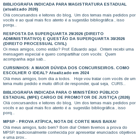
BIBLIOGRAFIA INDICADA PARA MAGISTRATURA ESTADUAL
(atualizado 2026)
Olá concursandos e leitores do blog, Um dos temas mais pedidos por
vocês e ao qual mais fico atento é a sugestão bibliográfica , isso
porqu...
RESPOSTA DA SUPERQUARTA 29/2026 (DIREITO
ADMINISTRATIVO) E QUESTÃO DA SUPERQUARTA 30/2026
(DIREITO PROCESSUAL CIVIL)
Oi meus amigos, como estão? Prof. Eduardo aqui. Ontem recebi uma
mensagem especial e quero compartilhar com vocês: Quem
acompanha aqui sab...
CURSINHOS: A MAIOR DÚVIDA DOS CONCURSEIROS. COMO
ESCOLHER O IDEAL? Atualizado em 2024
Olá meus amigos, bom dia a todos. Hoje vou tratar com vocês de um
tema muito pedido e muito difícil de responder, qual seja, CURS...
BIBLIOGRAFIA INDICADA PARA O MINISTÉRIO PÚBLICO
ESTADUAL (MPE) CARGO DE PROMOTOR DE JUSTIÇA (2026)
Olá concursandos e leitores do blog, Um dos temas mais pedidos por
vocês e ao qual mais fico atento é a sugestão bibliográfica , isso
porq...
MPSP - PROVA ATÍPICA, NOTA DE CORTE MAIS BAIXA!
Olá meus amigos, tudo bem? Bom dia! Ontem tivemos a prova do
MPSP, tradicionalmente conhecida por apresentar enunciados objetivos
e uma prov...