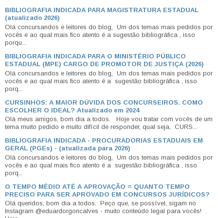
BIBLIOGRAFIA INDICADA PARA MAGISTRATURA ESTADUAL
(atualizado 2026)
Olá concursandos e leitores do blog, Um dos temas mais pedidos por
vocês e ao qual mais fico atento é a sugestão bibliográfica , isso
porqu...
BIBLIOGRAFIA INDICADA PARA O MINISTÉRIO PÚBLICO
ESTADUAL (MPE) CARGO DE PROMOTOR DE JUSTIÇA (2026)
Olá concursandos e leitores do blog, Um dos temas mais pedidos por
vocês e ao qual mais fico atento é a sugestão bibliográfica , isso
porq...
CURSINHOS: A MAIOR DÚVIDA DOS CONCURSEIROS. COMO
ESCOLHER O IDEAL? Atualizado em 2024
Olá meus amigos, bom dia a todos. Hoje vou tratar com vocês de um
tema muito pedido e muito difícil de responder, qual seja, CURS...
BIBLIOGRAFIA INDICADA - PROCURADORIAS ESTADUAIS EM
GERAL (PGEs) - (atualizada para 2026)
Olá concursandos e leitores do blog, Um dos temas mais pedidos por
vocês e ao qual mais fico atento é a sugestão bibliográfica , isso
porq...
O TEMPO MÉDIO ATÉ A APROVAÇÃO = QUANTO TEMPO
PRECISO PARA SER APROVADO EM CONCURSOS JURÍDICOS?
Olá queridos, bom dia a todos. Peço que, se possível, sigam no
Instagram @eduardorgoncalves - muito conteúdo legal para vocês!