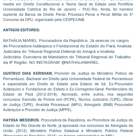
mestre em Direito Constitucional e Teoria Geral do Estado pela Pontifícia
Universidade Católica do Rio de Janeiro – PUC-Rio. Ainda, foi membro
suplente da Banca de Direito Penal, Processo Penal e Penal Militar do 5º
Concurso da DPU, organizado pela CESPE/UNB.
ANTIGOS EDITORES:
NATHÁLIA MARIEL: Procuradora da República. Já exerceu os cargos
de Procuradora Autárquica e Fundacional do Estado do Pará, Analista
Judiciária do Tribunal Regional Eleitoral do Amapá e Analista
Judiciária- Executora de Mandados do Tribunal Regional do Trabalho
da 8ª Região. NO INSTAGRAM: @NATHALIAMARIEL.
GUSTAVO DIAS KERSHAW,
Promotor de Justiça do Ministério Púbico de
Pernambuco. Bacharel em Direito pela Universidade Federal de Pernambuco
e especialista em Direito do Estado pela Estácio de Sá. Ex-Procurador
Autárquico e Fundacional do Estado e Ex-Corregedor-Geral Penitenciário do
Estado do Pará (2012-2018). Aprovado, entre outros, nos seguintes
concursos: Escrivão de Polícia civil (PCPE), Técnico Judiciário (TJPE), Oficial
de Justiça (TJPE), Analista Processual (MPU), Advogado (BNB) Procurador
Autárquico e Promotor de Justiça (MPPE).
HAYSSA MEDEIROS
, Procuradora da República, ex-Promotora de Justiça do
Estado do Rio Grande do Norte, já aprovada nos concursos de Advogado da
União (2012), Ministério Público Estadual e Ministério Público Federal
(Procurador da República-2015), ex-técnica administrativa do MPU.