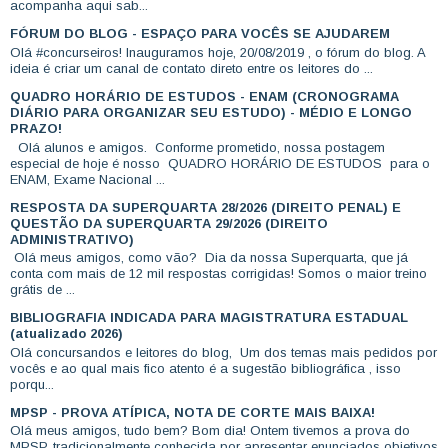
acompanha aqui sab...
FÓRUM DO BLOG - ESPAÇO PARA VOCÊS SE AJUDAREM
Olá #concurseiros! Inauguramos hoje, 20/08/2019 , o fórum do blog. A
ideia é criar um canal de contato direto entre os leitores do ...
QUADRO HORÁRIO DE ESTUDOS - ENAM (CRONOGRAMA
DIÁRIO PARA ORGANIZAR SEU ESTUDO) - MÉDIO E LONGO
PRAZO!
Olá alunos e amigos. Conforme prometido, nossa postagem
especial de hoje é nosso QUADRO HORÁRIO DE ESTUDOS para o
ENAM, Exame Nacional ...
RESPOSTA DA SUPERQUARTA 28/2026 (DIREITO PENAL) E
QUESTÃO DA SUPERQUARTA 29/2026 (DIREITO
ADMINISTRATIVO)
Olá meus amigos, como vão? Dia da nossa Superquarta, que já
conta com mais de 12 mil respostas corrigidas! Somos o maior treino
grátis de ...
BIBLIOGRAFIA INDICADA PARA MAGISTRATURA ESTADUAL
(atualizado 2026)
Olá concursandos e leitores do blog, Um dos temas mais pedidos por
vocês e ao qual mais fico atento é a sugestão bibliográfica , isso
porqu...
MPSP - PROVA ATÍPICA, NOTA DE CORTE MAIS BAIXA!
Olá meus amigos, tudo bem? Bom dia! Ontem tivemos a prova do
MPSP, tradicionalmente conhecida por apresentar enunciados objetivos