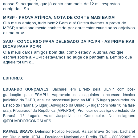
nossa Superquarta, que já conta com mais de 12 mil respostas
corrigidas! So...
MPSP - PROVA ATÍPICA, NOTA DE CORTE MAIS BAIXA!
Olá meus amigos, tudo bem? Bom dia! Ontem tivemos a prova do
MPSP, tradicionalmente conhecida por apresentar enunciados objetivos
e uma prov...
SAIU - CONCURSO PARA DELEGADO DA PC/PR - AS PRIMEIRAS
DICAS PARA PCPR
Olá meus caros amigos bom dia, como estão? A última vez que
escrevi sobre a PCPR estávamos no auge da pandemia. Lembro que
aquele foi um d...
EDITORES:
EDUARDO GONÇALVES
: Bacharel em Direito pela UENP, com pós-
graduação pela ESMPU. Aaprovado nos seguintes concursos: técnico
judiciário do TJ-PR, analista processual junto ao MPU (5 lugar) procurador do
Estado do Paraná (5 lugar), Advogado da União (5º lugar com nota 10 na fase
oral). Procurador da República (MPF/PGR). Promotor de Justiça do Estado do
Paraná (1º Lugar). Autor Juspodvim e Contemplar. No Instagram:
@EDUARDORGONCALVES.
RAFAEL BRAVO
, Defensor Público Federal, Rafael Bravo Gomes, bacharel
em Direito pela UFRJ – Faculdade Nacional de Direito (FND – 2008/2009) e