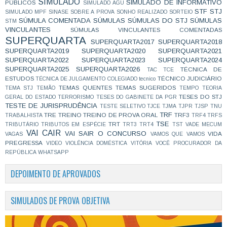
SIMULADO
SIMULADO DE INFORMATIVO
PÚBLICOS
SIMULADO AGU
STF
STJ
SIMULADO MPF
SINASE
SOBRE A PROVA
SONHO REALIZADO
SORTEIO
SÚMULA COMENTADA
SÚMULAS
SÚMULAS DO STJ
SÚMULAS
STM
VINCULANTES
SÚMULAS VINCULANTES COMENTADAS
SUPERQUARTA
SUPERQUARTA2017
SUPERQUARTA2018
SUPERQUARTA2019
SUPERQUARTA2020
SUPERQUARTA2021
SUPERQUARTA2022
SUPERQUARTA2023
SUPERQUARTA2024
SUPERQUARTA2025
SUPERQUARTA2026
TÉCNICA DE
TAC
TCE
ESTUDOS
TÉCNICO JUDICIÁRIO
TÉCNICA DE JULGAMENTO COLEGIADO
tecnico
TEMAS QUENTES
TEMAS SUGERIDOS
TEMA STJ
TEMÃO
TEMPO
TEORIA
TESES DO STJ
GERAL DO ESTADO
TERRORISMO
TESES DO GABINETE DA PGR
TESTE DE JURISPRUDÊNCIA
TESTE SELETIVO
TJCE
TJMA
TJPR
TJSP
TNU
TRF
TRE
TREINO
TREINO DE PROVA ORAL
TRF3
TRABALHISTA
TRF4
TRFS
TSE
TRT
TRIBUTÁRIO
TRIBUTOS EM ESPÉCIE
TRT3
TRT4
TST
VADE MECUM
VAI CAIR
VAI SAIR O CONCURSO
VIDA
VAGAS
VAMOS QUE VAMOS
PREGRESSA
VIDEO
VIOLÊNCIA DOMÉSTICA
VITÓRIA
VOCÊ PROCURADOR DA
REPÚBLICA
WHATSAPP
DEPOIMENTO DE APROVADOS
SIMULADOS DE PROVA OBJETIVA