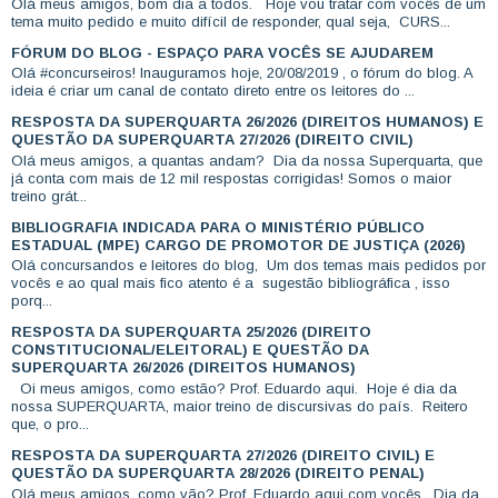
Olá meus amigos, bom dia a todos. Hoje vou tratar com vocês de um
tema muito pedido e muito difícil de responder, qual seja, CURS...
FÓRUM DO BLOG - ESPAÇO PARA VOCÊS SE AJUDAREM
Olá #concurseiros! Inauguramos hoje, 20/08/2019 , o fórum do blog. A
ideia é criar um canal de contato direto entre os leitores do ...
RESPOSTA DA SUPERQUARTA 26/2026 (DIREITOS HUMANOS) E
QUESTÃO DA SUPERQUARTA 27/2026 (DIREITO CIVIL)
Olá meus amigos, a quantas andam? Dia da nossa Superquarta, que
já conta com mais de 12 mil respostas corrigidas! Somos o maior
treino grát...
BIBLIOGRAFIA INDICADA PARA O MINISTÉRIO PÚBLICO
ESTADUAL (MPE) CARGO DE PROMOTOR DE JUSTIÇA (2026)
Olá concursandos e leitores do blog, Um dos temas mais pedidos por
vocês e ao qual mais fico atento é a sugestão bibliográfica , isso
porq...
RESPOSTA DA SUPERQUARTA 25/2026 (DIREITO
CONSTITUCIONAL/ELEITORAL) E QUESTÃO DA
SUPERQUARTA 26/2026 (DIREITOS HUMANOS)
Oi meus amigos, como estão? Prof. Eduardo aqui. Hoje é dia da
nossa SUPERQUARTA, maior treino de discursivas do país. Reitero
que, o pro...
RESPOSTA DA SUPERQUARTA 27/2026 (DIREITO CIVIL) E
QUESTÃO DA SUPERQUARTA 28/2026 (DIREITO PENAL)
Olá meus amigos, como vão? Prof. Eduardo aqui com vocês. Dia da