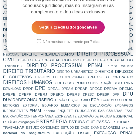
concursos jurídicos, mas no Instagram eu as
CONSTITUCIONAL
DIREITO DA CRIANÇA E DO
complemento e dou dicas exclusivas
ADOLESCENTE
DIREITO DA SAÚDE
DIREITO DA SEGURIDADE SOCIAL
DIREITO DO CONSUMIDOR
DIREITO DO
DIREITO DE ENSINO
DIREITO ELEITORAL
TRABALHO
DIREITO ECONÔMICO
Seguir @eduardorgoncalves
DIREITO EMPRESARIAL
DIREITO
DIREITO EMPRESARIAL PÚBLICO
DIREITO
FINANCEIRO
DIREITO INSTITUCIONAL
INTERNACIONAL
DIREITO MILITAR
direito notarial
DIREITO PEN
Não mostrar novamente por 7 dias
DIREITO PENAL
DIREITO PENAL INDÍGENA
DIREITO PENAL
DIREITO PROCESSUAL
DIREITO PREVIDENCIÁRIO
NEGOCIAL
CIVIL
DIREITO PROCESSUAL COLETIVO
DIREITO PROCESSUAL DO
DIREITO PROCESSUAL PENAL
TRABALHO
direito sanitário
DIREITO TRIBUTÁRIO
DIREITOS DIFUSOS
DIREITO URBANÍSTICO
E COLETIVOS
DIREITOS DO CONCURSEIRO
DIREITOS DO CONTRATADO
DIREITOS HUMANOS
DIRETO AO PONTO
DOUTRINA
DISSERTAÇÃO
DPE
DPDF
DPEAL
DPEAP
DPECE
DPEMA
DPEMG
DOWNLOAD
DPEAM
DPU
DPEPE
DPEPR
DPERJ
DPERO
DPERS
DPESP
DPESC
DPF
DUVIDADECONCURSEIRO
ECA
E NÃO É QUE CAIU
EDITAL
ECONOMICO
EDITORES
EDITORIAL
EDUARDO
EMBARGOS DE DECLARAÇÃO
EMBARGOS
ENAM
enama
INFRINGENTES
ENQUETE
ENUNCIADOS DAS CÂMARAS
ESAF
ESSENCIAL
ESCRAVIDÃO CONTEMPORÂNEA
ESCREVENTE
ESCRIVÃO DE POLÍCIA
ESTRATÉGIA
ESTUDA QUE PASSA
ESTUDAR E
ESTÁGIO
estagnação
TRABALHAR
exame
ESTUDO CONCILIADO
ESTUDO DE CASO
EXAME DA ORDEM
EXECUÇÃO PENAL
nacional da magistratura
EXECUÇÃO FISCAL