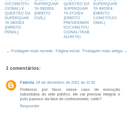
O/CONSTITU
SUPERQUAR
QUESTÃO DA
SUPERQUAR
CIONAL) E
TA 39/2024
SUPERQUAR
TA 40/2024
QUESTÃO DA
(DIREITO
TA 37/2024
(DIREITO
SUPERQUAR
CIVIL)
(DIREITO
CONSTITUCI
TA 38/2024
PREVIDENIÁR
ONAL)
(DIREITO
IO/CONSTITU
PENAL)
CIONAL/TRAB
ALHISTA)
← Postagem mais recente
Página inicial
Postagem mais antiga →
1 comentários:
Fabíola
28 de dezembro de 2021 às 11:03
Professor, por favor, nesse caso de execução
subsidiária do ente público, ele vai precisar integrar o
polo passivo da fase de conhecimento, certo?
Responder