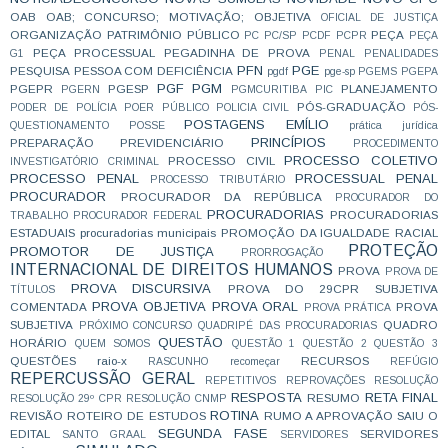
OAB
OAB; CONCURSO; MOTIVAÇÃO;
OBJETIVA
OFICIAL DE JUSTIÇA
ORGANIZAÇÃO
PATRIMÔNIO PÚBLICO
PEÇA
PC
PC/SP
PCDF
PCPR
PEÇA
PEÇA PROCESSUAL
PEGADINHA DE PROVA
G1
PENAL
PENALIDADES
PFN
PGE
PESQUISA
PESSOA COM DEFICIÊNCIA
pgdf
pge-sp
PGEMS
PGEPA
PGF
PGM
PGEPR
PGESP
PLANEJAMENTO
PGERN
PGMCURITIBA
PIC
PÓS-GRADUAÇÃO
PODER DE POLÍCIA
POER PÚBLICO
POLICIA CIVIL
PÓS-
POSTAGENS EMÍLIO
QUESTIONAMENTO
POSSE
prática jurídica
PRINCÍPIOS
PREPARAÇÃO
PREVIDENCIÁRIO
PROCEDIMENTO
PROCESSO COLETIVO
PROCESSO CIVIL
INVESTIGATÓRIO CRIMINAL
PROCESSO PENAL
PROCESSUAL PENAL
PROCESSO TRIBUTÁRIO
PROCURADOR
PROCURADOR DA REPÚBLICA
PROCURADOR DO
PROCURADORIAS
PROCURADORIAS
TRABALHO
PROCURADOR FEDERAL
ESTADUAIS
procuradorias municipais
PROMOÇÃO DA IGUALDADE RACIAL
PROTEÇÃO
PROMOTOR DE JUSTIÇA
PRORROGAÇÃO
INTERNACIONAL DE DIREITOS HUMANOS
PROVA
PROVA DE
PROVA DISCURSIVA
PROVA DO 29CPR SUBJETIVA
TÍTULOS
PROVA OBJETIVA
PROVA ORAL
COMENTADA
PROVA
PROVA PRÁTICA
SUBJETIVA
QUADRO
PRÓXIMO CONCURSO
QUADRIPÉ DAS PROCURADORIAS
QUESTÃO
HORÁRIO
QUEM SOMOS
QUESTÃO 1
QUESTÃO 2
QUESTÃO 3
QUESTÕES
raio-x
RECURSOS
RASCUNHO
recomeçar
REFÚGIO
REPERCUSSÃO GERAL
REPETITIVOS
REPROVAÇÕES
RESOLUÇÃO
RESPOSTA
RETA FINAL
RESUMO
RESOLUÇÃO 29º CPR
RESOLUÇÃO CNMP
ROTINA
REVISÃO
ROTEIRO DE ESTUDOS
RUMO A APROVAÇÃO
SAIU O
SEGUNDA FASE
EDITAL
SERVIDORES
SANTO GRAAL
SERVIDORES