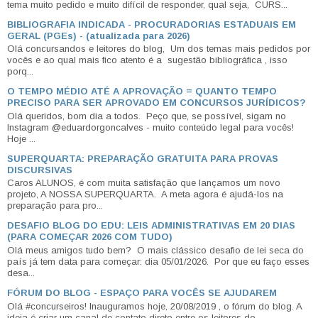
tema muito pedido e muito difícil de responder, qual seja, CURS...
BIBLIOGRAFIA INDICADA - PROCURADORIAS ESTADUAIS EM
GERAL (PGEs) - (atualizada para 2026)
Olá concursandos e leitores do blog, Um dos temas mais pedidos por
vocês e ao qual mais fico atento é a sugestão bibliográfica , isso
porq...
O TEMPO MÉDIO ATÉ A APROVAÇÃO = QUANTO TEMPO
PRECISO PARA SER APROVADO EM CONCURSOS JURÍDICOS?
Olá queridos, bom dia a todos. Peço que, se possível, sigam no
Instagram @eduardorgoncalves - muito conteúdo legal para vocês!
Hoje ...
SUPERQUARTA: PREPARAÇÃO GRATUITA PARA PROVAS
DISCURSIVAS
Caros ALUNOS, é com muita satisfação que lançamos um novo
projeto, A NOSSA SUPERQUARTA. A meta agora é ajudá-los na
preparação para pro...
DESAFIO BLOG DO EDU: LEIS ADMINISTRATIVAS EM 20 DIAS
(PARA COMEÇAR 2026 COM TUDO)
Olá meus amigos tudo bem? O mais clássico desafio de lei seca do
país já tem data para começar: dia 05/01/2026. Por que eu faço esses
desa...
FÓRUM DO BLOG - ESPAÇO PARA VOCÊS SE AJUDAREM
Olá #concurseiros! Inauguramos hoje, 20/08/2019 , o fórum do blog. A
ideia é criar um canal de contato direto entre os leitores do ...