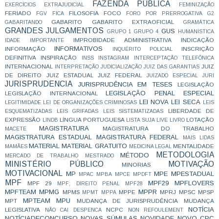
FAZENDA PÚBLICA
EXERCÍCIOS
EXTRAJUDICIAL
FEMINIZAÇÃO
FERIADO
FILOSOFIA
FOCO
FGV
FICA
FORO POR PRERROGATIVA
G2
GABARITO
GABARITO EXTRAOFICIAL
GABARITANDO
GRAMÁTICA
GRANDES JULGAMENTOS
GUS
GRUPO 1
GRUPO 4
HUMANÍSTICA
IMPROBIDADE ADMINISTRATIVA
INDICAÇÃO
IDADE
IMPORTANTE
INFORMATIVOS
INFORMAÇÃO
INSCRIÇÃO
INQUÉRITO POLICIAL
DEFINITIVA
INSPIRAÇÃO
INSS
INSTAGRAM
INTERCEPTAÇÃO TELEFÔNICA
INTERNACIONAL
JUIZ
INTERPRETAÇÃO
JUDICIALIZAÇÃO
JUIZ DAS GARANTIAS
DE DIREITO
JUIZ ESTADUAL
JUIZ FEDERAL
JUIZADO ESPECIAL
JURI
JURISPRUDENCIA
JURISPRUDÊNCIA EM TESES
LEGISLAÇÃO
LEGISLAÇÃO PENAL ESPECIAL
LEGISLAÇÃO INTERNACIONAL
LEI NOVA
LEI SECA
LEGITIMIDADE
LEI DE ORGANIZAÇÕES CRIMINOSAS
LEIS
LIBERDADE DE
ESQUEMATIZADAS
LEIS GRIFADAS
LEIS SISTEMATIZADAS
EXPRESSÃO
LÍNGUA PORTUGUESA
LOTAÇÃO
LINDB
LISTA SUJA
LIVE
LIVRO
MAGISTRATURA
MAGISTRATURA DO TRABALHO
MACETE
MAGISTRATURA ESTADUAL
MAGISTRATURA FEDERAL
MAIS LIDAS
MATERIAL
MATERIAL GRATUITO
MENTALIDADE
MAMÃES
MEDICINA LEGAL
METODOLOGIA
MÉTODO
MERCADO DE TRABALHO
MESTRADO
MINISTÉRIO PÚBLICO
MOTIVAÇÃO
MINORIAS
MOTIVACIONAL
MP
MPE
MPESTADUAL
MPAC
MPBA
MPCE
MPDFT
MPF
MPF29
MPFLOVERS
MPF 29
MPF; DIREITO PENAL
MPF28
MPFTEAM
MPMG
MPPR
MPMS
MPPE
MPRJ
MPSC
MPSP
MPMT
MPPA
MPTEAM
MPU
MPT
MUDANÇA DE JURISPRUDÊNCIA
MUDANÇA
NOTÍCIA
LEGISLATIVA
NCPC
NÃO CAI DESPENCA
NON REFOULEMENT
NOTÍCIADECONCURSO
NOVAS SÚMULAS
NOVIDADE
NOVO CPC