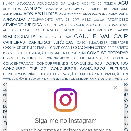
AGU
ADVOGADO DA UNIÃO
HUMOR
ADVOCACIA
AGENTE DE POLÍCIA
ANALISTA
ANALISTA JUDICIÁRIO
ALIMENTOS
analista tre
ANSIEDADE
AOS ESTUDOS
ANTICRIME
APROVAÇÃO
APROVAÇÕES
APROVADA
APROVADO
ATEAPOSSE
ARQUIVAMENTO
ART. 28 CPP
ASILO
assessor
ATIVIDADE JURÍDICA
AUDIO DE PROVA ORAL
ATOS INFRACIONAIS
ÁUDIO
BANCO DE ARGUMENTOS
AUDITOR FISCAL DO TRABALHO
BÁSICO
CAIU E VAI CAIR
BIBLIOGRAFIA
BIZU
C e E
CAC
CARREIRAS
CARREIRAS JURÍDICAS
CASO ELLWANGER
CEBRASPE
CESPE
COACHING
CNMP
CF
CF EM 20 DIAS
cnj
COACH
CÓDIGO DE TRÂNSITO
COMO SE PREPARAR
BRASILEIRO
COLABORAÇÃO
COMBATE À CORRUPÇÃO
PARA CONCURSOS
COMPROMISSO DE AJUSTAMENTO DE CONDUTA
CONCURSEIROS
CONCURSO
CONCENTRAÇÃO
CONCURFRIENDS
CONCURSO PÚBLICO
CONCURSOS
CONCURSOS FUTUROS
CONCURSOS NÍVEL HARD
CONTRATAÇÃO TEMPORÁRIA
CONVENÇÃO 169
CORTE INTERAMERICANA
CPC2015
COOPERAÇÃO INTERNACIONAL
CPI
CPR
CRIMINOLOGIA
CRONOGRAMA
CURSO
CTB
CURIOSIDADES
CURSINHO
✕
CURSO ESTUDO DE CASO - TRF4
CURSO PARA A SUBJETIVA
CURSO PROVA
DEFENSOR
CURSO PROVA ORAL
DISCURSIVA
DEBATE
DEFENSORIA
DELEGADO
defensoria estadual
DEFESA DE CANDIDATOS
DEPOIMENTO
DELEGADO CIVIL
DELEGADO FEDERAL
DEPOIMENTO DE APROVADO
DESAFIOBLOGDOEDU
DICA
DICA AGU
DICA ESPERTA
DICAS
DICA DE OURO
DIREITO A EDUCAÇÃO
Siga-me no Instagram
DIREITO ADMINISTRATIVO
DIREITO AGRÁRIO
DIREITO
Nesse blog temos as melhores dicas sobre os
DIREITO AMBIENTAL
DIREITO CIVIL