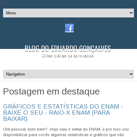
//]]>
BLOG DO EDUARDO GONÇALVES
Dicas diárias de aprovados.
Postagem em destaque
GRÁFICOS E ESTATÍSTICAS DO ENAM -
BAIXE O SEU - RAIO-X ENAM (PARA
BAIXAR)
Olá pessoal, tudo bem? Hoje saiu o edital do ENAM, e por isso vou
disponibilizar para vocês algumas estatísticas e gráficos que vão