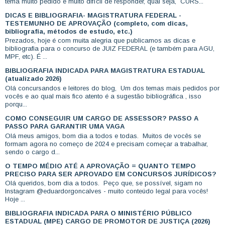
tema muito pedido e muito difícil de responder, qual seja, CURS...
DICAS E BIBLIOGRAFIA- MAGISTRATURA FEDERAL -
TESTEMUNHO DE APROVAÇÃO (completo, com dicas,
bibliografia, métodos de estudo, etc.)
Prezados, hoje é com muita alegria que publicamos as dicas e
bibliografia para o concurso de JUIZ FEDERAL (e também para AGU,
MPF, etc). É ...
BIBLIOGRAFIA INDICADA PARA MAGISTRATURA ESTADUAL
(atualizado 2026)
Olá concursandos e leitores do blog, Um dos temas mais pedidos por
vocês e ao qual mais fico atento é a sugestão bibliográfica , isso
porqu...
COMO CONSEGUIR UM CARGO DE ASSESSOR? PASSO A
PASSO PARA GARANTIR UMA VAGA
Olá meus amigos, bom dia a todos e todas. Muitos de vocês se
formam agora no começo de 2024 e precisam começar a trabalhar,
sendo o cargo d...
O TEMPO MÉDIO ATÉ A APROVAÇÃO = QUANTO TEMPO
PRECISO PARA SER APROVADO EM CONCURSOS JURÍDICOS?
Olá queridos, bom dia a todos. Peço que, se possível, sigam no
Instagram @eduardorgoncalves - muito conteúdo legal para vocês!
Hoje ...
BIBLIOGRAFIA INDICADA PARA O MINISTÉRIO PÚBLICO
ESTADUAL (MPE) CARGO DE PROMOTOR DE JUSTIÇA (2026)