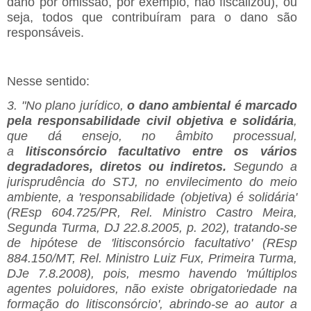
dano por omissão, por exemplo, não fiscalizou), ou
seja, todos que contribuíram para o dano são
responsáveis.
Nesse sentido:
3. "No plano jurídico,
o dano ambiental é marcado
pela responsabilidade civil objetiva e solidária
,
que dá ensejo, no âmbito processual,
a
litisconsórcio facultativo entre os vários
degradadores, diretos ou indiretos.
Segundo a
jurisprudência do STJ, no envilecimento do meio
ambiente, a 'responsabilidade (objetiva) é solidária'
(REsp 604.725/PR, Rel. Ministro Castro Meira,
Segunda Turma, DJ 22.8.2005, p. 202), tratando-se
de hipótese de 'litisconsórcio facultativo' (REsp
884.150/MT, Rel. Ministro Luiz Fux, Primeira Turma,
DJe 7.8.2008), pois, mesmo havendo 'múltiplos
agentes poluidores, não existe obrigatoriedade na
formação do litisconsórcio', abrindo-se ao autor a