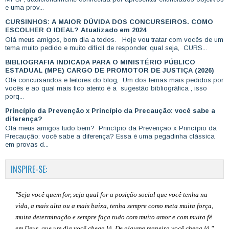
e uma prov...
CURSINHOS: A MAIOR DÚVIDA DOS CONCURSEIROS. COMO
ESCOLHER O IDEAL? Atualizado em 2024
Olá meus amigos, bom dia a todos. Hoje vou tratar com vocês de um
tema muito pedido e muito difícil de responder, qual seja, CURS...
BIBLIOGRAFIA INDICADA PARA O MINISTÉRIO PÚBLICO
ESTADUAL (MPE) CARGO DE PROMOTOR DE JUSTIÇA (2026)
Olá concursandos e leitores do blog, Um dos temas mais pedidos por
vocês e ao qual mais fico atento é a sugestão bibliográfica , isso
porq...
Princípio da Prevenção x Princípio da Precaução: você sabe a
diferença?
Olá meus amigos tudo bem? Princípio da Prevenção x Princípio da
Precaução: você sabe a diferença? Essa é uma pegadinha clássica
em provas d...
INSPIRE-SE:
"Seja você quem for, seja qual for a posição social que você tenha na
vida, a mais alta ou a mais baixa, tenha sempre como meta muita força,
muita determinação e sempre faça tudo com muito amor e com muita fé
em Deus, que um dia você chega lá. De alguma maneira você chega lá."