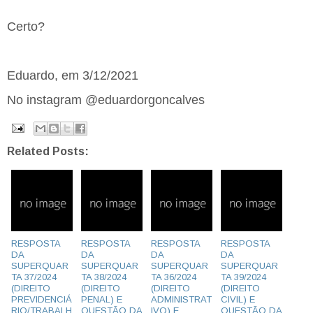
Certo?
Eduardo, em 3/12/2021
No instagram @eduardorgoncalves
Related Posts:
RESPOSTA
RESPOSTA
RESPOSTA
RESPOSTA
DA
DA
DA
DA
SUPERQUAR
SUPERQUAR
SUPERQUAR
SUPERQUAR
TA 37/2024
TA 38/2024
TA 36/2024
TA 39/2024
(DIREITO
(DIREITO
(DIREITO
(DIREITO
PREVIDENCIÁ
PENAL) E
ADMINISTRAT
CIVIL) E
RIO/TRABALH
QUESTÃO DA
IVO) E
QUESTÃO DA