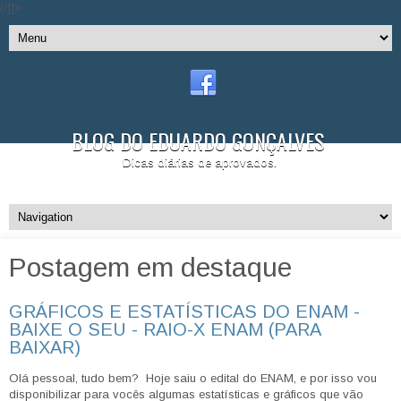
//]]>
BLOG DO EDUARDO GONÇALVES
Dicas diárias de aprovados.
Postagem em destaque
GRÁFICOS E ESTATÍSTICAS DO ENAM -
BAIXE O SEU - RAIO-X ENAM (PARA
BAIXAR)
Olá pessoal, tudo bem? Hoje saiu o edital do ENAM, e por isso vou
disponibilizar para vocês algumas estatísticas e gráficos que vão