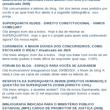
(atualizado 2026)
Olá concursandos e leitores do blog, Um dos temas mais pedidos por
vocês e ao qual mais fico atento é a sugestão bibliográfica , isso
porqu...
SUPERQUARTA 01/2021 - DIREITO CONSTITUCIONAL - VAMOS
COMEÇAR?
Olá amigos bom dia a todos. Hoje é dia de retomar as
SUPERQUARTAS , mas o que é o projeto para quem está conhecendo
agora? Eis nossa explic...
CURSINHOS: A MAIOR DÚVIDA DOS CONCURSEIROS. COMO
ESCOLHER O IDEAL? Atualizado em 2024
Olá meus amigos, bom dia a todos. Hoje vou tratar com vocês de um
tema muito pedido e muito difícil de responder, qual seja, CURS...
FÓRUM DO BLOG - ESPAÇO PARA VOCÊS SE AJUDAREM
Olá #concurseiros! Inauguramos hoje, 20/08/2019 , o fórum do blog. A
ideia é criar um canal de contato direto entre os leitores do ...
RESPOSTA DA SUPERQUARTA 26/2026 (DIREITOS HUMANOS) E
QUESTÃO DA SUPERQUARTA 27/2026 (DIREITO CIVIL)
Olá meus amigos, a quantas andam? Dia da nossa Superquarta, que
já conta com mais de 12 mil respostas corrigidas! Somos o maior
treino grát...
BIBLIOGRAFIA INDICADA PARA O MINISTÉRIO PÚBLICO
ESTADUAL (MPE) CARGO DE PROMOTOR DE JUSTIÇA (2026)