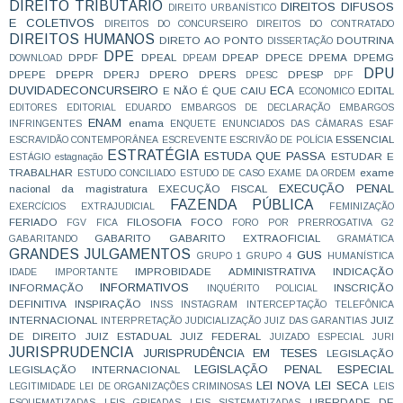
DIREITO TRIBUTÁRIO
DIREITOS DIFUSOS
DIREITO URBANÍSTICO
E COLETIVOS
DIREITOS DO CONCURSEIRO
DIREITOS DO CONTRATADO
DIREITOS HUMANOS
DIRETO AO PONTO
DOUTRINA
DISSERTAÇÃO
DPE
DPDF
DPEAL
DPEAP
DPECE
DPEMA
DPEMG
DOWNLOAD
DPEAM
DPU
DPEPE
DPEPR
DPERJ
DPERO
DPERS
DPESP
DPESC
DPF
DUVIDADECONCURSEIRO
ECA
E NÃO É QUE CAIU
EDITAL
ECONOMICO
EDITORES
EDITORIAL
EDUARDO
EMBARGOS DE DECLARAÇÃO
EMBARGOS
ENAM
enama
INFRINGENTES
ENQUETE
ENUNCIADOS DAS CÂMARAS
ESAF
ESSENCIAL
ESCRAVIDÃO CONTEMPORÂNEA
ESCREVENTE
ESCRIVÃO DE POLÍCIA
ESTRATÉGIA
ESTUDA QUE PASSA
ESTUDAR E
ESTÁGIO
estagnação
TRABALHAR
exame
ESTUDO CONCILIADO
ESTUDO DE CASO
EXAME DA ORDEM
EXECUÇÃO PENAL
nacional da magistratura
EXECUÇÃO FISCAL
FAZENDA PÚBLICA
EXERCÍCIOS
EXTRAJUDICIAL
FEMINIZAÇÃO
FERIADO
FILOSOFIA
FOCO
FGV
FICA
FORO POR PRERROGATIVA
G2
GABARITO
GABARITO EXTRAOFICIAL
GABARITANDO
GRAMÁTICA
GRANDES JULGAMENTOS
GUS
GRUPO 1
GRUPO 4
HUMANÍSTICA
IMPROBIDADE ADMINISTRATIVA
INDICAÇÃO
IDADE
IMPORTANTE
INFORMATIVOS
INFORMAÇÃO
INSCRIÇÃO
INQUÉRITO POLICIAL
DEFINITIVA
INSPIRAÇÃO
INSS
INSTAGRAM
INTERCEPTAÇÃO TELEFÔNICA
INTERNACIONAL
JUIZ
INTERPRETAÇÃO
JUDICIALIZAÇÃO
JUIZ DAS GARANTIAS
DE DIREITO
JUIZ ESTADUAL
JUIZ FEDERAL
JUIZADO ESPECIAL
JURI
JURISPRUDENCIA
JURISPRUDÊNCIA EM TESES
LEGISLAÇÃO
LEGISLAÇÃO PENAL ESPECIAL
LEGISLAÇÃO INTERNACIONAL
LEI NOVA
LEI SECA
LEGITIMIDADE
LEI DE ORGANIZAÇÕES CRIMINOSAS
LEIS
LIBERDADE DE
ESQUEMATIZADAS
LEIS GRIFADAS
LEIS SISTEMATIZADAS