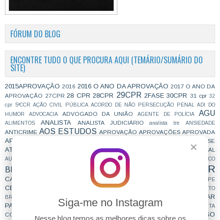
FÓRUM DO BLOG
ENCONTRE TUDO O QUE PROCURA AQUI (TEMÁRIO/SUMÁRIO DO
SITE)
2015APROVAÇÃO
2016 O ANO DA APROVAÇÃO
2016
2017 O ANO DA
29CPR
28 CPR
28CPR
2FASE
30CPR
APROVAÇÃO
27CPR
31 cpr
32
cpr
5ªCCR
AÇÃO CIVIL PÚBLICA
ACORDO DE NÃO PERSECUÇÃO PENAL
ADI DO
AGU
ADVOGADO DA UNIÃO
HUMOR
ADVOCACIA
AGENTE DE POLÍCIA
ANALISTA
ANALISTA JUDICIÁRIO
ALIMENTOS
analista tre
ANSIEDADE
AOS ESTUDOS
ANTICRIME
APROVAÇÃO
APROVAÇÕES
APROVADA
APROVADO
ATEAPOSSE
ARQUIVAMENTO
ART. 28 CPP
ASILO
assessor
✕
ATIVIDADE JURÍDICA
AUDIO DE PROVA ORAL
ATOS INFRACIONAIS
ÁUDIO
BANCO DE ARGUMENTOS
AUDITOR FISCAL DO TRABALHO
BÁSICO
CAIU E VAI CAIR
BIBLIOGRAFIA
BIZU
C e E
CAC
CARREIRAS
CARREIRAS JURÍDICAS
CASO ELLWANGER
CEBRASPE
CESPE
COACHING
CNMP
CF
CF EM 20 DIAS
cnj
COACH
CÓDIGO DE TRÂNSITO
COMO SE PREPARAR
BRASILEIRO
COLABORAÇÃO
COMBATE À CORRUPÇÃO
Siga-me no Instagram
PARA CONCURSOS
COMPROMISSO DE AJUSTAMENTO DE CONDUTA
CONCURSEIROS
CONCURSO
CONCENTRAÇÃO
CONCURFRIENDS
Nesse blog temos as melhores dicas sobre os