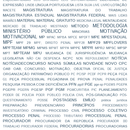
EXPRESSÃO
LÍNGUA PORTUGUESA
LOTAÇÃO
LINDB
LISTA SUJA
LIVE
LIVRO
MAGISTRATURA
MAGISTRATURA DO TRABALHO
MACETE
MAGISTRATURA ESTADUAL
MAGISTRATURA FEDERAL
MAIS LIDAS
MATERIAL
MATERIAL GRATUITO
MENTALIDADE
MAMÃES
MEDICINA LEGAL
METODOLOGIA
MÉTODO
MERCADO DE TRABALHO
MESTRADO
MINISTÉRIO PÚBLICO
MOTIVAÇÃO
MINORIAS
MOTIVACIONAL
MP
MPE
MPESTADUAL
MPAC
MPBA
MPCE
MPDFT
MPF
MPF29
MPFLOVERS
MPF 29
MPF; DIREITO PENAL
MPF28
MPFTEAM
MPMG
MPPR
MPMS
MPPE
MPRJ
MPSC
MPSP
MPMT
MPPA
MPTEAM
MPU
MPT
MUDANÇA DE JURISPRUDÊNCIA
MUDANÇA
NOTÍCIA
LEGISLATIVA
NCPC
NÃO CAI DESPENCA
NON REFOULEMENT
NOTÍCIADECONCURSO
NOVAS SÚMULAS
NOVIDADE
NOVO CPC
OAB
OAB; CONCURSO; MOTIVAÇÃO;
OBJETIVA
OFICIAL DE JUSTIÇA
ORGANIZAÇÃO
PATRIMÔNIO PÚBLICO
PEÇA
PC
PC/SP
PCDF
PCPR
PEÇA
PEÇA PROCESSUAL
PEGADINHA DE PROVA
G1
PENAL
PENALIDADES
PFN
PGE
PESQUISA
PESSOA COM DEFICIÊNCIA
pgdf
pge-sp
PGEMS
PGEPA
PGF
PGM
PGEPR
PGESP
PLANEJAMENTO
PGERN
PGMCURITIBA
PIC
PÓS-GRADUAÇÃO
PODER DE POLÍCIA
POER PÚBLICO
POLICIA CIVIL
PÓS-
POSTAGENS EMÍLIO
QUESTIONAMENTO
POSSE
prática jurídica
PRINCÍPIOS
PREPARAÇÃO
PREVIDENCIÁRIO
PROCEDIMENTO
PROCESSO COLETIVO
PROCESSO CIVIL
INVESTIGATÓRIO CRIMINAL
PROCESSO PENAL
PROCESSUAL PENAL
PROCESSO TRIBUTÁRIO
PROCURADOR
PROCURADOR DA REPÚBLICA
PROCURADOR DO
PROCURADORIAS
PROCURADORIAS
TRABALHO
PROCURADOR FEDERAL