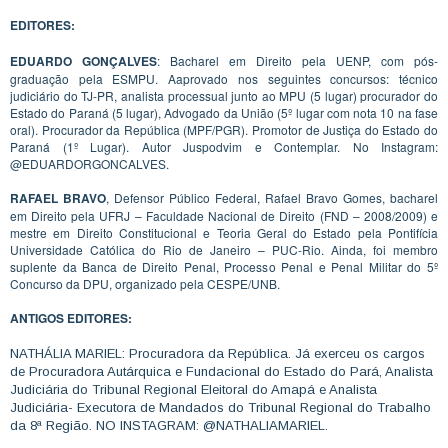
EDITORES:
EDUARDO GONÇALVES
: Bacharel em Direito pela UENP, com pós-
graduação pela ESMPU. Aaprovado nos seguintes concursos: técnico
judiciário do TJ-PR, analista processual junto ao MPU (5 lugar) procurador do
Estado do Paraná (5 lugar), Advogado da União (5º lugar com nota 10 na fase
oral). Procurador da República (MPF/PGR). Promotor de Justiça do Estado do
Paraná (1º Lugar). Autor Juspodvim e Contemplar. No Instagram:
@EDUARDORGONCALVES.
RAFAEL BRAVO
, Defensor Público Federal, Rafael Bravo Gomes, bacharel
em Direito pela UFRJ – Faculdade Nacional de Direito (FND – 2008/2009) e
mestre em Direito Constitucional e Teoria Geral do Estado pela Pontifícia
Universidade Católica do Rio de Janeiro – PUC-Rio. Ainda, foi membro
suplente da Banca de Direito Penal, Processo Penal e Penal Militar do 5º
Concurso da DPU, organizado pela CESPE/UNB.
ANTIGOS EDITORES:
NATHÁLIA MARIEL: Procuradora da República. Já exerceu os cargos
de Procuradora Autárquica e Fundacional do Estado do Pará, Analista
Judiciária do Tribunal Regional Eleitoral do Amapá e Analista
Judiciária- Executora de Mandados do Tribunal Regional do Trabalho
da 8ª Região. NO INSTAGRAM: @NATHALIAMARIEL.