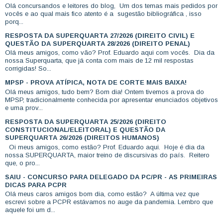
Olá concursandos e leitores do blog, Um dos temas mais pedidos por
vocês e ao qual mais fico atento é a sugestão bibliográfica , isso
porq...
RESPOSTA DA SUPERQUARTA 27/2026 (DIREITO CIVIL) E
QUESTÃO DA SUPERQUARTA 28/2026 (DIREITO PENAL)
Olá meus amigos, como vão? Prof. Eduardo aqui com vocês. Dia da
nossa Superquarta, que já conta com mais de 12 mil respostas
corrigidas! So...
MPSP - PROVA ATÍPICA, NOTA DE CORTE MAIS BAIXA!
Olá meus amigos, tudo bem? Bom dia! Ontem tivemos a prova do
MPSP, tradicionalmente conhecida por apresentar enunciados objetivos
e uma prov...
RESPOSTA DA SUPERQUARTA 25/2026 (DIREITO
CONSTITUCIONAL/ELEITORAL) E QUESTÃO DA
SUPERQUARTA 26/2026 (DIREITOS HUMANOS)
Oi meus amigos, como estão? Prof. Eduardo aqui. Hoje é dia da
nossa SUPERQUARTA, maior treino de discursivas do país. Reitero
que, o pro...
SAIU - CONCURSO PARA DELEGADO DA PC/PR - AS PRIMEIRAS
DICAS PARA PCPR
Olá meus caros amigos bom dia, como estão? A última vez que
escrevi sobre a PCPR estávamos no auge da pandemia. Lembro que
aquele foi um d...