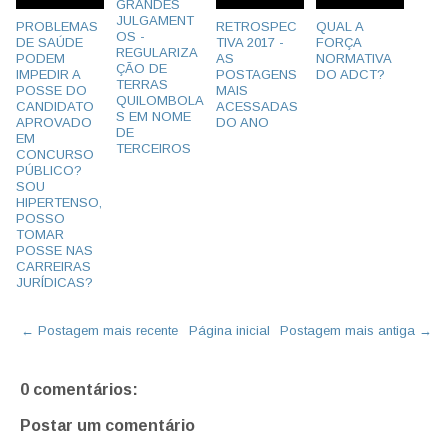
GRANDES
JULGAMENT
PROBLEMAS
RETROSPEC
QUAL A
OS -
DE SAÚDE
TIVA 2017 -
FORÇA
REGULARIZA
PODEM
AS
NORMATIVA
ÇÃO DE
IMPEDIR A
POSTAGENS
DO ADCT?
TERRAS
POSSE DO
MAIS
QUILOMBOLA
CANDIDATO
ACESSADAS
S EM NOME
APROVADO
DO ANO
DE
EM
TERCEIROS
CONCURSO
PÚBLICO?
SOU
HIPERTENSO,
POSSO
TOMAR
POSSE NAS
CARREIRAS
JURÍDICAS?
← Postagem mais recente
Página inicial
Postagem mais antiga →
0 comentários:
Postar um comentário