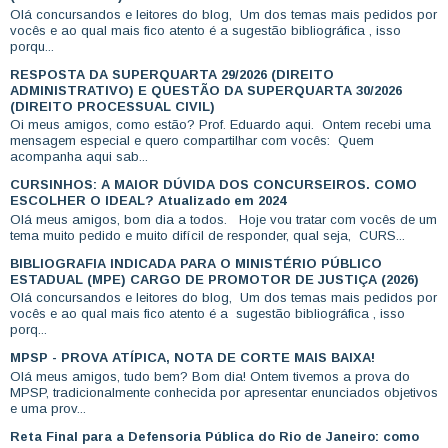
Olá concursandos e leitores do blog, Um dos temas mais pedidos por
vocês e ao qual mais fico atento é a sugestão bibliográfica , isso
porqu...
RESPOSTA DA SUPERQUARTA 29/2026 (DIREITO
ADMINISTRATIVO) E QUESTÃO DA SUPERQUARTA 30/2026
(DIREITO PROCESSUAL CIVIL)
Oi meus amigos, como estão? Prof. Eduardo aqui. Ontem recebi uma
mensagem especial e quero compartilhar com vocês: Quem
acompanha aqui sab...
CURSINHOS: A MAIOR DÚVIDA DOS CONCURSEIROS. COMO
ESCOLHER O IDEAL? Atualizado em 2024
Olá meus amigos, bom dia a todos. Hoje vou tratar com vocês de um
tema muito pedido e muito difícil de responder, qual seja, CURS...
BIBLIOGRAFIA INDICADA PARA O MINISTÉRIO PÚBLICO
ESTADUAL (MPE) CARGO DE PROMOTOR DE JUSTIÇA (2026)
Olá concursandos e leitores do blog, Um dos temas mais pedidos por
vocês e ao qual mais fico atento é a sugestão bibliográfica , isso
porq...
MPSP - PROVA ATÍPICA, NOTA DE CORTE MAIS BAIXA!
Olá meus amigos, tudo bem? Bom dia! Ontem tivemos a prova do
MPSP, tradicionalmente conhecida por apresentar enunciados objetivos
e uma prov...
Reta Final para a Defensoria Pública do Rio de Janeiro: como