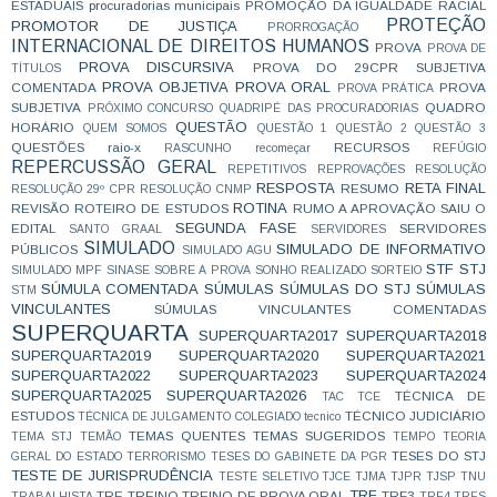
ESTADUAIS
procuradorias municipais
PROMOÇÃO DA IGUALDADE RACIAL
PROTEÇÃO
PROMOTOR DE JUSTIÇA
PRORROGAÇÃO
INTERNACIONAL DE DIREITOS HUMANOS
PROVA
PROVA DE
PROVA DISCURSIVA
PROVA DO 29CPR SUBJETIVA
TÍTULOS
PROVA OBJETIVA
PROVA ORAL
COMENTADA
PROVA
PROVA PRÁTICA
SUBJETIVA
QUADRO
PRÓXIMO CONCURSO
QUADRIPÉ DAS PROCURADORIAS
QUESTÃO
HORÁRIO
QUEM SOMOS
QUESTÃO 1
QUESTÃO 2
QUESTÃO 3
QUESTÕES
raio-x
RECURSOS
RASCUNHO
recomeçar
REFÚGIO
REPERCUSSÃO GERAL
REPETITIVOS
REPROVAÇÕES
RESOLUÇÃO
RESPOSTA
RETA FINAL
RESUMO
RESOLUÇÃO 29º CPR
RESOLUÇÃO CNMP
ROTINA
REVISÃO
ROTEIRO DE ESTUDOS
RUMO A APROVAÇÃO
SAIU O
SEGUNDA FASE
EDITAL
SERVIDORES
SANTO GRAAL
SERVIDORES
SIMULADO
SIMULADO DE INFORMATIVO
PÚBLICOS
SIMULADO AGU
STF
STJ
SIMULADO MPF
SINASE
SOBRE A PROVA
SONHO REALIZADO
SORTEIO
SÚMULA COMENTADA
SÚMULAS
SÚMULAS DO STJ
SÚMULAS
STM
VINCULANTES
SÚMULAS VINCULANTES COMENTADAS
SUPERQUARTA
SUPERQUARTA2017
SUPERQUARTA2018
SUPERQUARTA2019
SUPERQUARTA2020
SUPERQUARTA2021
SUPERQUARTA2022
SUPERQUARTA2023
SUPERQUARTA2024
SUPERQUARTA2025
SUPERQUARTA2026
TÉCNICA DE
TAC
TCE
ESTUDOS
TÉCNICO JUDICIÁRIO
TÉCNICA DE JULGAMENTO COLEGIADO
tecnico
TEMAS QUENTES
TEMAS SUGERIDOS
TEMA STJ
TEMÃO
TEMPO
TEORIA
TESES DO STJ
GERAL DO ESTADO
TERRORISMO
TESES DO GABINETE DA PGR
TESTE DE JURISPRUDÊNCIA
TESTE SELETIVO
TJCE
TJMA
TJPR
TJSP
TNU
TRF
TRE
TREINO
TREINO DE PROVA ORAL
TRF3
TRABALHISTA
TRF4
TRFS