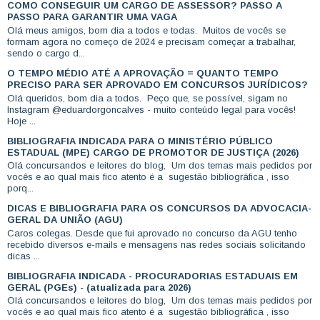
COMO CONSEGUIR UM CARGO DE ASSESSOR? PASSO A
PASSO PARA GARANTIR UMA VAGA
Olá meus amigos, bom dia a todos e todas. Muitos de vocês se
formam agora no começo de 2024 e precisam começar a trabalhar,
sendo o cargo d...
O TEMPO MÉDIO ATÉ A APROVAÇÃO = QUANTO TEMPO
PRECISO PARA SER APROVADO EM CONCURSOS JURÍDICOS?
Olá queridos, bom dia a todos. Peço que, se possível, sigam no
Instagram @eduardorgoncalves - muito conteúdo legal para vocês!
Hoje ...
BIBLIOGRAFIA INDICADA PARA O MINISTÉRIO PÚBLICO
ESTADUAL (MPE) CARGO DE PROMOTOR DE JUSTIÇA (2026)
Olá concursandos e leitores do blog, Um dos temas mais pedidos por
vocês e ao qual mais fico atento é a sugestão bibliográfica , isso
porq...
DICAS E BIBLIOGRAFIA PARA OS CONCURSOS DA ADVOCACIA-
GERAL DA UNIÃO (AGU)
Caros colegas. Desde que fui aprovado no concurso da AGU tenho
recebido diversos e-mails e mensagens nas redes sociais solicitando
dicas ...
BIBLIOGRAFIA INDICADA - PROCURADORIAS ESTADUAIS EM
GERAL (PGEs) - (atualizada para 2026)
Olá concursandos e leitores do blog, Um dos temas mais pedidos por
vocês e ao qual mais fico atento é a sugestão bibliográfica , isso