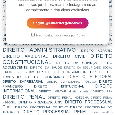
CONCURSO PÚBLICO
CONCURSOS
CONCURSOS FUTUROS
concursos jurídicos, mas no Instagram eu as
CONCURSOS NÍVEL HARD
CONTRATAÇÃO TEMPORÁRIA
CONVENÇÃO 169
complemento e dou dicas exclusivas
CORTE INTERAMERICANA
CPC2015
COOPERAÇÃO INTERNACIONAL
CPI
CPR
CRIMINOLOGIA
CRONOGRAMA
CURSO
CTB
CURIOSIDADES
CURSINHO
CURSO ESTUDO DE CASO - TRF4
CURSO PARA A SUBJETIVA
CURSO PROVA
Seguir @eduardorgoncalves
DEFENSOR
CURSO PROVA ORAL
DISCURSIVA
DEBATE
DEFENSORIA
DELEGADO
defensoria estadual
DEFESA DE CANDIDATOS
DEPOIMENTO
DELEGADO CIVIL
DELEGADO FEDERAL
Não mostrar novamente por 7 dias
DEPOIMENTO DE APROVADO
DESAFIOBLOGDOEDU
DICA
DICA AGU
DICA ESPERTA
DICAS
DICA DE OURO
DIREITO A EDUCAÇÃO
DIREITO ADMINISTRATIVO
DIREITO AGRÁRIO
DIREITO
DIREITO AMBIENTAL
DIREITO CIVIL
CONSTITUCIONAL
DIREITO DA CRIANÇA E DO
ADOLESCENTE
DIREITO DA SAÚDE
DIREITO DA SEGURIDADE SOCIAL
DIREITO DO CONSUMIDOR
DIREITO DO
DIREITO DE ENSINO
DIREITO ELEITORAL
TRABALHO
DIREITO ECONÔMICO
DIREITO EMPRESARIAL
DIREITO
DIREITO EMPRESARIAL PÚBLICO
DIREITO
FINANCEIRO
DIREITO INSTITUCIONAL
INTERNACIONAL
DIREITO MILITAR
direito notarial
DIREITO PEN
DIREITO PENAL
DIREITO PENAL INDÍGENA
DIREITO PENAL
DIREITO PROCESSUAL
DIREITO PREVIDENCIÁRIO
NEGOCIAL
CIVIL
DIREITO PROCESSUAL COLETIVO
DIREITO PROCESSUAL DO
DIREITO PROCESSUAL PENAL
TRABALHO
direito sanitário