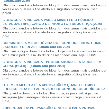
(atualizado 2026)
Olá concursandos e leitores do blog, Um dos temas mais pedidos por
vocês e ao qual mais fico atento é a sugestão bibliográfica , isso
porqu...
BIBLIOGRAFIA INDICADA PARA O MINISTÉRIO PÚBLICO
ESTADUAL (MPE) CARGO DE PROMOTOR DE JUSTIÇA (2026)
Olá concursandos e leitores do blog, Um dos temas mais pedidos por
vocês e ao qual mais fico atento é a sugestão bibliográfica , isso
porq...
CURSINHOS: A MAIOR DÚVIDA DOS CONCURSEIROS. COMO
ESCOLHER O IDEAL? Atualizado em 2024
Olá meus amigos, bom dia a todos. Hoje vou tratar com vocês de um
tema muito pedido e muito difícil de responder, qual seja, CURS...
BIBLIOGRAFIA INDICADA - PROCURADORIAS ESTADUAIS EM
GERAL (PGEs) - (atualizada para 2026)
Olá concursandos e leitores do blog, Um dos temas mais pedidos por
vocês e ao qual mais fico atento é a sugestão bibliográfica , isso
porq...
O TEMPO MÉDIO ATÉ A APROVAÇÃO = QUANTO TEMPO
PRECISO PARA SER APROVADO EM CONCURSOS JURÍDICOS?
Olá queridos, bom dia a todos. Peço que, se possível, sigam no
Instagram @eduardorgoncalves - muito conteúdo legal para vocês!
Hoje ...
SUPERQUARTA: PREPARAÇÃO GRATUITA PARA PROVAS