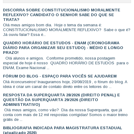
DISCORRA SOBRE CONSTITUCIONALISMO MORALMENTE
REFLEXIVO? CANDIDATO O SENHOR SABE DO QUE SE
TRATA?
Olá meus amigos bom dia. Hoje o tema da semana é:
CONSTITUCIONALISMO MORALMENTE REFLEXIVO? Sabe o que é?
Já ouviu falar? Essa é...
QUADRO HORÁRIO DE ESTUDOS - ENAM (CRONOGRAMA
DIÁRIO PARA ORGANIZAR SEU ESTUDO) - MÉDIO E LONGO
PRAZO!
Olá alunos e amigos. Conforme prometido, nossa postagem
especial de hoje é nosso QUADRO HORÁRIO DE ESTUDOS para o
ENAM, Exame Nacional ...
FÓRUM DO BLOG - ESPAÇO PARA VOCÊS SE AJUDAREM
Olá #concurseiros! Inauguramos hoje, 20/08/2019 , o fórum do blog. A
ideia é criar um canal de contato direto entre os leitores do ...
RESPOSTA DA SUPERQUARTA 28/2026 (DIREITO PENAL) E
QUESTÃO DA SUPERQUARTA 29/2026 (DIREITO
ADMINISTRATIVO)
Olá meus amigos, como vão? Dia da nossa Superquarta, que já
conta com mais de 12 mil respostas corrigidas! Somos o maior treino
grátis de ...
BIBLIOGRAFIA INDICADA PARA MAGISTRATURA ESTADUAL
(atualizado 2026)