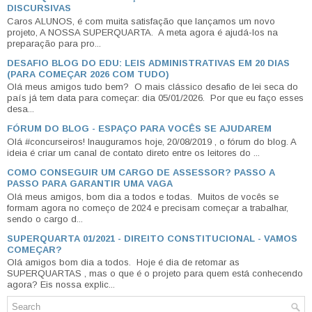
DISCURSIVAS
Caros ALUNOS, é com muita satisfação que lançamos um novo
projeto, A NOSSA SUPERQUARTA. A meta agora é ajudá-los na
preparação para pro...
DESAFIO BLOG DO EDU: LEIS ADMINISTRATIVAS EM 20 DIAS
(PARA COMEÇAR 2026 COM TUDO)
Olá meus amigos tudo bem? O mais clássico desafio de lei seca do
país já tem data para começar: dia 05/01/2026. Por que eu faço esses
desa...
FÓRUM DO BLOG - ESPAÇO PARA VOCÊS SE AJUDAREM
Olá #concurseiros! Inauguramos hoje, 20/08/2019 , o fórum do blog. A
ideia é criar um canal de contato direto entre os leitores do ...
COMO CONSEGUIR UM CARGO DE ASSESSOR? PASSO A
PASSO PARA GARANTIR UMA VAGA
Olá meus amigos, bom dia a todos e todas. Muitos de vocês se
formam agora no começo de 2024 e precisam começar a trabalhar,
sendo o cargo d...
SUPERQUARTA 01/2021 - DIREITO CONSTITUCIONAL - VAMOS
COMEÇAR?
Olá amigos bom dia a todos. Hoje é dia de retomar as
SUPERQUARTAS , mas o que é o projeto para quem está conhecendo
agora? Eis nossa explic...