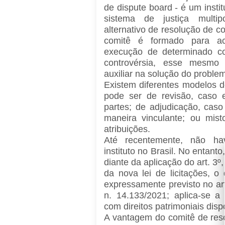
de dispute board - é um insti
sistema de justiça multip
alternativo de resolução de c
comitê é formado para ac
execução de determinado co
controvérsia, esse mesmo
auxiliar na solução do proble
Existem diferentes modelos d
pode ser de revisão, caso
partes; de adjudicação, caso
maneira vinculante; ou mis
atribuições.
Até recentemente, não hav
instituto no Brasil. No entanto
diante da aplicação do art. 3
da nova lei de licitações, o
expressamente previsto no art
n. 14.133/2021; aplica-se a 
com direitos patrimoniais dispo
A vantagem do comitê de res