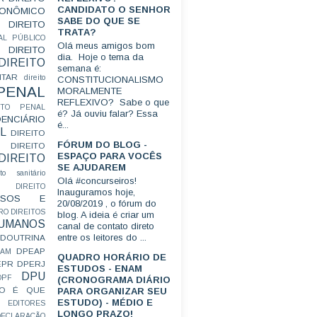
CANDIDATO O SENHOR
CONÔMICO
SABE DO QUE SE
DIREITO
TRATA?
AL PÚBLICO
Olá meus amigos bom
DIREITO
dia. Hoje o tema da
DIREITO
semana é:
ITAR
direito
CONSTITUCIONALISMO
 PENAL
MORALMENTE
REFLEXIVO? Sabe o que
EITO PENAL
é? Já ouviu falar? Essa
ENCIÁRIO
é...
L
DIREITO
FÓRUM DO BLOG -
DIREITO
ESPAÇO PARA VOCÊS
DIREITO
SE AJUDAREM
ito sanitário
Olá #concurseiros!
DIREITO
Inauguramos hoje,
FUSOS E
20/08/2019 , o fórum do
RO
DIREITOS
blog. A ideia é criar um
HUMANOS
canal de contato direto
entre os leitores do ...
DOUTRINA
DPEAP
EAM
QUADRO HORÁRIO DE
EPR
DPERJ
ESTUDOS - ENAM
DPU
DPF
(CRONOGRAMA DIÁRIO
O É QUE
PARA ORGANIZAR SEU
ESTUDO) - MÉDIO E
EDITORES
LONGO PRAZO!
ECLARAÇÃO