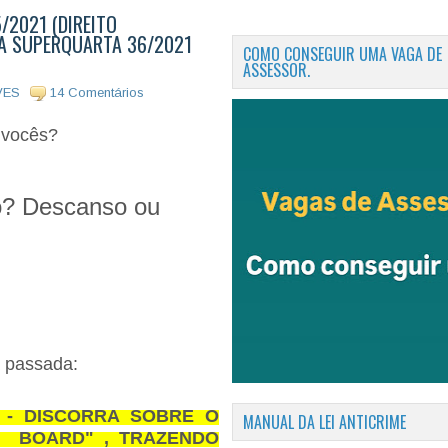
/2021 (DIREITO
DA SUPERQUARTA 36/2021
COMO CONSEGUIR UMA VAGA DE
ASSESSOR.
VES
14 Comentários
m vocês?
o? Descanso ou
 passada:
O - DISCORRA SOBRE O
MANUAL DA LEI ANTICRIME
E BOARD" , TRAZENDO