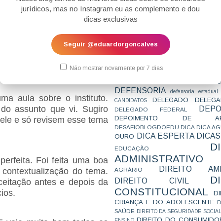
CONCURSO
CONCURSO 
 eficiente e adequada à
jurídicos, mas no Instagram eu as complemento e dou
CONCURSOS
CONCURSOS 
eficácia preventiva, pois há
dicas exclusivas
CONCURSOS NÍVEL HARD
C
a execução do contrato
TEMPORÁRIA
CONVENÇÃO 169
C
agens estão alinhadas às
CORTE INTERA
INTERNACIONAL
Seguir @eduardorgoncalves
dministrativo, dentro de um
CPC2015
CRI
CPI
CPR
CRONOGRAMA
CTB
CURIOSIDADES
o com o planejamento,
CURSO
CURSO ESTUDO DE CASO - T
Não mostrar novamente por 7 dias
PARA A SUBJETIVA
CURSO PROVA D
DE
CURSO PROVA ORAL
DEBATE
DEFENSORIA
defensoria estadual
a aula sobre o instituto.
DELEGADO
DELEGA
CANDIDATOS
do assunto que vi. Sugiro
DEPO
DELEGADO FEDERAL
DEPOIMENTO DE AP
ele e só revisem esse tema
DESAFIOBLOGDOEDU
DICA
DICA A
DICA ESPERTA
DICAS
OURO
D
EDUCAÇÃO
ADMINISTRATIVO
perfeita. Foi feita uma boa
DIREITO AMB
AGRÁRIO
 contextualização do tema.
D
DIREITO CIVIL
ceitação antes e depois da
CONSTITUCIONAL
cios.
D
CRIANÇA E DO ADOLESCENTE
D
SAÚDE
DIREITO DA SEGURIDADE SOCIA
DIREITO DO CONSUMIDO
ENSINO