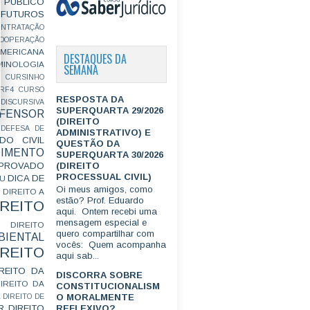
PÚBLICO
FUTUROS
ONTRATAÇÃO
OOPERAÇÃO
MERICANA
DESTAQUES DA
MINOLOGIA
SEMANA
CURSINHO
RF4
CURSO
RESPOSTA DA
ISCURSIVA
SUPERQUARTA 29/2026
FENSOR
(DIREITO
DEFESA DE
ADMINISTRATIVO) E
DO CIVIL
QUESTÃO DA
IMENTO
SUPERQUARTA 30/2026
(DIREITO
ROVADO
PROCESSUAL CIVIL)
DICA DE
GU
Oi meus amigos, como
DIREITO A
estão? Prof. Eduardo
IREITO
aqui. Ontem recebi uma
mensagem especial e
DIREITO
quero compartilhar com
IENTAL
vocês: Quem acompanha
IREITO
aqui sab...
IREITO DA
DISCORRA SOBRE
IREITO DA
CONSTITUCIONALISM
O MORALMENTE
L
DIREITO DE
R
DIREITO
REFLEXIVO?