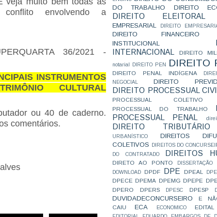
 veja muito bem todas as
DO TRABALHO
DIREITO E
onflito envolvendo a
DIREITO ELEITORAL
EMPRESARIAL
DIREITO EMPRESARI
DIREITO FINANCEIRO
INSTITUCIONAL
UPERQUARTA 36/2021 -
INTERNACIONAL
DIREITO MIL
DIREITO
notarial
DIREITO PEN
DIREITO PENAL INDÍGENA
DIR
NCIPAIS INSTRUMENTOS
DIREITO PREVID
NEGOCIAL
RIMÔNIO CULTURAL
DIREITO PROCESSUAL CIVI
PROCESSUAL COLETIVO
PROCESSUAL DO TRABALHO
putador ou 40 de caderno.
PROCESSUAL PENAL
dire
nos comentários.
DIREITO TRIBUTÁRIO
DIREITOS DI
URBANÍSTICO
COLETIVOS
DIREITOS DO CONCURSEI
DIREITOS 
DO CONTRATADO
DIRETO AO PONTO
DISSERTAÇÃO
alves
DPE
DPDF
DPEAL
DOWNLOAD
DP
DPECE
DPEMA
DPEMG
DPEPE
DP
DPERO
DPERS
DPESP
DPESC
DUVIDADECONCURSEIRO
E NÃ
ECA
CAIU
EDITAL
ECONOMICO
EDITORIAL
EDUARDO
EMBARGOS DE D