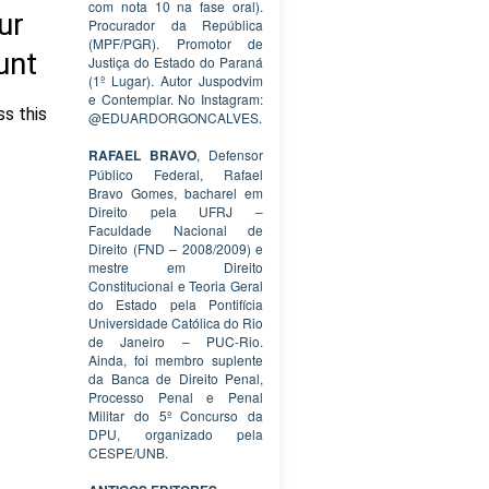
com nota 10 na fase oral).
Procurador da República
(MPF/PGR). Promotor de
Justiça do Estado do Paraná
(1º Lugar). Autor Juspodvim
e Contemplar. No Instagram:
@EDUARDORGONCALVES.
RAFAEL BRAVO
, Defensor
Público Federal, Rafael
Bravo Gomes, bacharel em
Direito pela UFRJ –
Faculdade Nacional de
Direito (FND – 2008/2009) e
mestre em Direito
Constitucional e Teoria Geral
do Estado pela Pontifícia
Universidade Católica do Rio
de Janeiro – PUC-Rio.
Ainda, foi membro suplente
da Banca de Direito Penal,
Processo Penal e Penal
Militar do 5º Concurso da
DPU, organizado pela
CESPE/UNB.