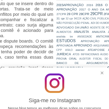
tuto que se insere dentro do
2015APROVAÇÃO
2016 O
2016
ortas. Trata-se de meio
APROVAÇÃO
2017 O ANO DA A
29CPR
onflitos por meio do qual um
28 CPR
28CPR
2F
27CPR
31 cpr
32 cpr
5ªCCR
AÇÃO CIVIL PÚBLICA
ompanhar e fiscalizar a
NÃO PERSECUÇÃO PENAL
ADI DO HUMO
ntrato; caso surja alguma
ADVOGADO DA UNIÃO
AGENTE DE PO
 comitê é acionado para
ANALISTA
ANALISTA 
ALIMENTOS
ma.
ANTICRI
analista tre
ANSIEDADE
ESTUDOS
e dispute boards. O comitê
APROVAÇÃO
AP
APROVADO
APROVADA
 expeça recomendações às
ARQUIVAME
ATEAPOSSE
CPP
ASILO
assessor
 tenha poder de decidir de
JURÍDICA
ATOS INFRACIONAIS
ÁUDIO
to, caso tenha essas duas
PROVA ORAL
AUDITOR FISCAL DO
BANCO DE ARGUMENTOS
ia previsão legal desse
BIBLIOGRAFIA
BIZU
C e E
CAC
✕
, era admitido pela doutrina,
VAI CAIR
CARREIRAS
C
º, §3º do CPC. Com a edição
JURÍDICAS
CASO ELLWANGER
CEBRA
 dispute board passa a ser
CNMP
CF
CF EM 20 DIAS
cnj
COACH
CÓDIGO DE TRÂNSITO BRASILEIRO
C
. 151, caput e p.ún., da Lei
COMO SE 
COMBATE À CORRUPÇÃO
controvérsias relacionadas
PARA CONCURSOS
COMPRO
Siga-me no Instagram
níveis (art. 151, p.ún.).
CONC
AJUSTAMENTO DE CONDUTA
olução de disputas está em
CONC
CONCURFRIENDS
Nesse blog temos as melhores dicas sobre os concursos