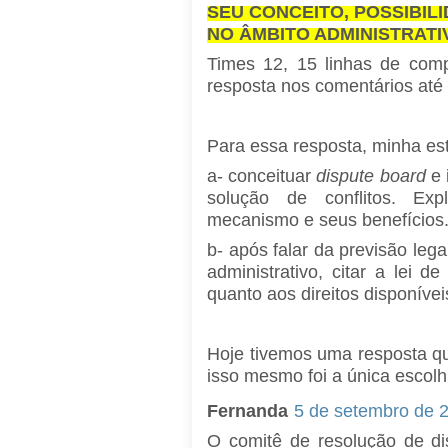
SEU CONCEITO, POSSIBILI
NO ÂMBITO ADMINISTRATI
Times 12, 15 linhas de com
resposta nos comentários at
Para essa resposta, minha est
a- conceituar
dispute board
e 
solução de conflitos. Exp
mecanismo e seus benefícios
b- após falar da previsão lega
administrativo, citar a lei de
quanto aos direitos disponívei
Hoje tivemos uma resposta qu
isso mesmo foi a única escol
Fernanda
5 de setembro de 
O comitê de resolução de d