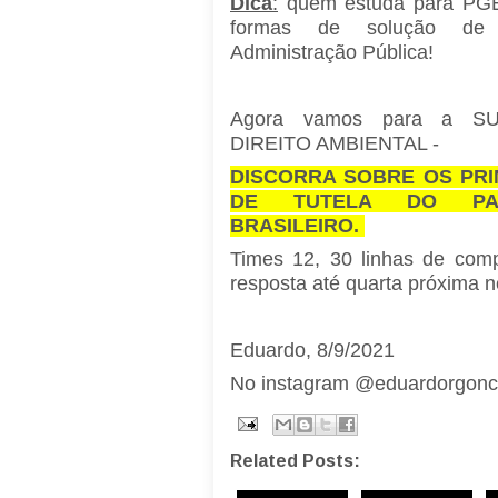
Dica
:
quem estuda para PGE
formas de solução de c
Administração Pública!
Agora vamos para a S
DIREITO AMBIENTAL -
DISCORRA SOBRE OS PRI
DE TUTELA DO PAT
BRASILEIRO.
Times 12, 30 linhas de com
resposta até quarta próxima 
Eduardo, 8/9/2021
No instagram @eduardorgonc
Related Posts: