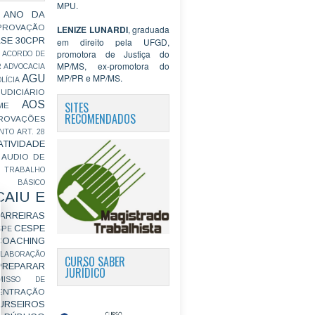
MPU.
 ANO DA
PROVAÇÃO
LENIZE LUNARDI
, graduada
ASE
30CPR
em direito pela UFGD,
promotora de Justiça do
ACORDO DE
MP/MS, ex-promotora do
R
ADVOCACIA
MP/PR e MP/MS.
AGU
LÍCIA
JUDICIÁRIO
AOS
SITES
ME
RECOMENDADOS
ROVAÇÕES
NTO
ART. 28
ATIVIDADE
AUDIO DE
 TRABALHO
BÁSICO
CAIU E
ARREIRAS
CESPE
SPE
COACHING
OLABORAÇÃO
CURSO SABER
PREPARAR
JURÍDICO
MISSO DE
ENTRAÇÃO
URSEIROS