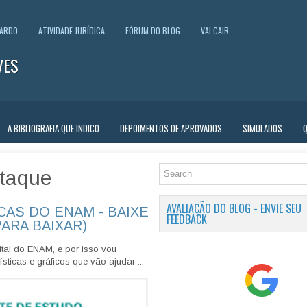
UARDO
ATIVIDADE JURÍDICA
FÓRUM DO BLOG
VAI CAIR
VES
A BIBLIOGRAFIA QUE INDICO
DEPOIMENTOS DE APROVADOS
SIMULADOS
taque
AVALIAÇÃO DO BLOG - ENVIE SEU
CAS DO ENAM - BAIXE
FEEDBACK
PARA BAIXAR)
tal do ENAM, e por isso vou
sticas e gráficos que vão ajudar ...