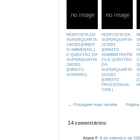
RESPOSTA DA
RESPOSTA DA
R
SUPERQUARTA
SUPERQUARTA
S
19/2021(DIREIT
21/2021
2
O AMBIENTAL)
(DIREITO
O
E QUESTÃO DA
ADMINISTRATIV
P
SUPERQUARTA
O) E QUESTÃO
C
20/2021
DA
Q
(DIREITO
SUPERQUARTA
S
AGRÁRIO)
22/2021
2
(DIREITO
(
PROCESSUAL
H
CIVIL)
← Postagem mais recente
Página i
14 comentários:
Alyne F
8 de setembro de 202