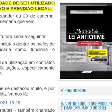
DADE DE SER UTILIZADO
VO E PREVISÃO LEGAL.
putador ou 20 de caderno,
é semana que vem.
rutura seria a seguinte:
incluí-lo dentre os meios de
licaria como funciona o
.
l de utilização em contratos
 licitações, especificamente
s.
e se destacou muito, e por
FÓRUM DO BLOG
hida. Vamos lá:
2021 15:26
ENCONTRE TUDO O QUE PROCURA
(TEMÁRIO/SUMÁRIO DO SITE)
isputas - também chamado