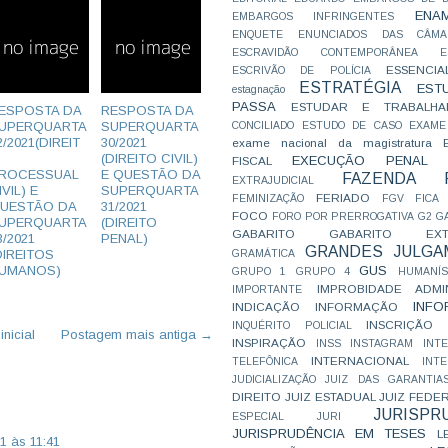
ENA
EMBARGOS INFRINGENTES
ENQUETE
ENUNCIADOS DAS CÂMA
ESCRAVIDÃO CONTEMPORÂNEA
E
ESSENCIA
ESCRIVÃO DE POLÍCIA
ESTRATÉGIA
EST
estagnação
PASSA
ESTUDAR E TRABALHA
ESPOSTA DA
RESPOSTA DA
UPERQUARTA
SUPERQUARTA
CONCILIADO
ESTUDO DE CASO
EXAME
2/2021(DIREIT
30/2021
exame nacional da magistratura
(DIREITO CIVIL)
EXECUÇÃO PENAL
FISCAL
ROCESSUAL
E QUESTÃO DA
FAZENDA P
EXTRAJUDICIAL
IVIL) E
SUPERQUARTA
FERIADO
FEMINIZAÇÃO
FGV
FICA
UESTÃO DA
31/2021
FOCO
FORO POR PRERROGATIVA
G2
G
UPERQUARTA
(DIREITO
GABARITO
GABARITO EXTR
3/2021
PENAL)
GRANDES JULGA
DIREITOS
GRAMÁTICA
UMANOS)
GUS
GRUPO 1
GRUPO 4
HUMANÍS
IMPROBIDADE ADMIN
IMPORTANTE
INFO
INDICAÇÃO
INFORMAÇÃO
INSCRIÇÃO D
INQUÉRITO POLICIAL
nicial
Postagem mais antiga →
INSPIRAÇÃO
INSS
INSTAGRAM
INT
INTERNACIONAL
TELEFÔNICA
INT
JUDICIALIZAÇÃO
JUIZ DAS GARANTIA
DIREITO
JUIZ ESTADUAL
JUIZ FEDE
JURISPR
ESPECIAL
JURI
JURISPRUDÊNCIA EM TESES
L
1 às 11:41