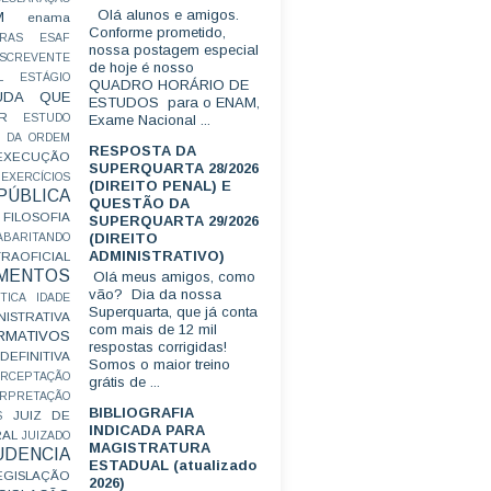
Olá alunos e amigos.
M
enama
Conforme prometido,
RAS
ESAF
nossa postagem especial
SCREVENTE
de hoje é nosso
L
ESTÁGIO
QUADRO HORÁRIO DE
UDA QUE
ESTUDOS para o ENAM,
R
ESTUDO
Exame Nacional ...
 DA ORDEM
RESPOSTA DA
EXECUÇÃO
SUPERQUARTA 28/2026
EXERCÍCIOS
(DIREITO PENAL) E
ÚBLICA
QUESTÃO DA
FILOSOFIA
SUPERQUARTA 29/2026
(DIREITO
ABARITANDO
ADMINISTRATIVO)
AOFICIAL
MENTOS
Olá meus amigos, como
vão? Dia da nossa
TICA
IDADE
Superquarta, que já conta
ISTRATIVA
com mais de 12 mil
RMATIVOS
respostas corrigidas!
EFINITIVA
Somos o maior treino
ERCEPTAÇÃO
grátis de ...
ERPRETAÇÃO
BIBLIOGRAFIA
JUIZ DE
S
INDICADA PARA
RAL
JUIZADO
MAGISTRATURA
UDENCIA
ESTADUAL (atualizado
EGISLAÇÃO
2026)