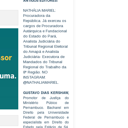
ANTIGOS EDITORES:
NATHÁLIA MARIEL:
Procuradora da
República. Já exerceu os
cargos de Procuradora
Autárquica e Fundacional
do Estado do Pará,
Analista Judiciária do
Tribunal Regional Eleitoral
do Amapá e Analista
Judiciária- Executora de
Mandados do Tribunal
Regional do Trabalho da
8ª Região. NO
INSTAGRAM:
@NATHALIAMARIEL.
GUSTAVO DIAS KERSHAW,
Promotor de Justiça do
Ministério Púbico de
Pernambuco. Bacharel em
Direito pela Universidade
Federal de Pernambuco e
especialista em Direito do
Estado pela Estácio de Sá.