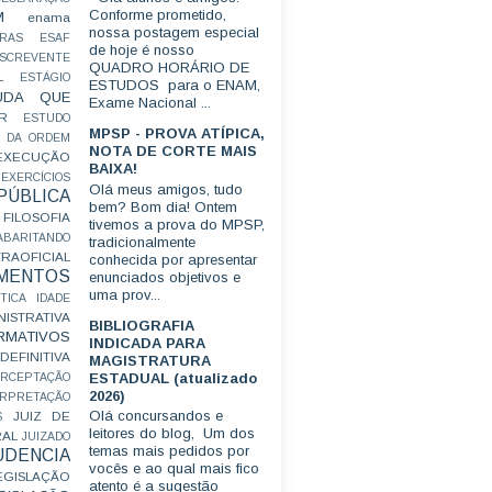
Conforme prometido,
M
enama
nossa postagem especial
RAS
ESAF
de hoje é nosso
SCREVENTE
QUADRO HORÁRIO DE
L
ESTÁGIO
ESTUDOS para o ENAM,
UDA QUE
Exame Nacional ...
R
ESTUDO
MPSP - PROVA ATÍPICA,
 DA ORDEM
NOTA DE CORTE MAIS
EXECUÇÃO
BAIXA!
EXERCÍCIOS
Olá meus amigos, tudo
ÚBLICA
bem? Bom dia! Ontem
FILOSOFIA
tivemos a prova do MPSP,
ABARITANDO
tradicionalmente
AOFICIAL
conhecida por apresentar
MENTOS
enunciados objetivos e
uma prov...
TICA
IDADE
ISTRATIVA
BIBLIOGRAFIA
RMATIVOS
INDICADA PARA
EFINITIVA
MAGISTRATURA
ESTADUAL (atualizado
ERCEPTAÇÃO
2026)
ERPRETAÇÃO
Olá concursandos e
JUIZ DE
S
leitores do blog, Um dos
RAL
JUIZADO
temas mais pedidos por
UDENCIA
vocês e ao qual mais fico
EGISLAÇÃO
atento é a sugestão