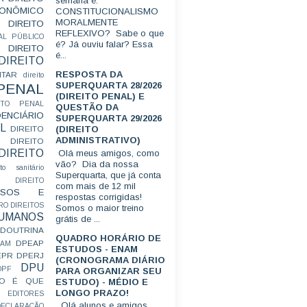
semana é:
CONÔMICO
CONSTITUCIONALISMO
MORALMENTE
DIREITO
REFLEXIVO? Sabe o que
AL PÚBLICO
é? Já ouviu falar? Essa
DIREITO
é...
DIREITO
RESPOSTA DA
ITAR
direito
SUPERQUARTA 28/2026
 PENAL
(DIREITO PENAL) E
EITO PENAL
QUESTÃO DA
ENCIÁRIO
SUPERQUARTA 29/2026
L
(DIREITO
DIREITO
ADMINISTRATIVO)
DIREITO
DIREITO
Olá meus amigos, como
vão? Dia da nossa
ito sanitário
Superquarta, que já conta
DIREITO
com mais de 12 mil
FUSOS E
respostas corrigidas!
RO
DIREITOS
Somos o maior treino
HUMANOS
grátis de ...
DOUTRINA
QUADRO HORÁRIO DE
DPEAP
EAM
ESTUDOS - ENAM
EPR
DPERJ
(CRONOGRAMA DIÁRIO
DPU
DPF
PARA ORGANIZAR SEU
O É QUE
ESTUDO) - MÉDIO E
LONGO PRAZO!
EDITORES
Olá alunos e amigos.
ECLARAÇÃO