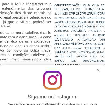
m para o MP e Magistratura a
2015APROVAÇÃO
2016 O
2016
entendimento dos tribunais
APROVAÇÃO
2017 O ANO DA A
ondenação dos danos morais na
29CPR
28 CPR
28CPR
2F
27CPR
o legal prestigia a celeridade do
31 cpr
32 cpr
5ªCCR
AÇÃO CIVIL PÚBLICA
, já que a vítima poderá ser
NÃO PERSECUÇÃO PENAL
ADI DO HUMO
fetiva.
ADVOGADO DA UNIÃO
AGENTE DE PO
ANALISTA
ANALISTA 
ALIMENTOS
do dano moral coletivo, é certo
ANTICRI
analista tre
ANSIEDADE
unde com o dano social. O dano
ESTUDOS
APROVAÇÃO
AP
vel de vida de uma sociedade,
APROVADO
APROVADA
ARQUIVAME
dade de vida. Os danos sociais
ATEAPOSSE
CPP
ASILO
assessor
iva por dolo ou culpa grave,
JURÍDICA
ATOS INFRACIONAIS
ÁUDIO
zem as condições coletivas de
PROVA ORAL
AUDITOR FISCAL DO
razem uma diminuição do índice
BANCO DE ARGUMENTOS
.
BIBLIOGRAFIA
BIZU
C e E
CAC
✕
VAI CAIR
CARREIRAS
C
JURÍDICAS
Em 16/11/20.
CASO ELLWANGER
CEBRA
CNMP
CF
CF EM 20 DIAS
cnj
COACH
CÓDIGO DE TRÂNSITO BRASILEIRO
C
 @rafaelbravog
COMO SE 
COMBATE À CORRUPÇÃO
PARA CONCURSOS
COMPRO
Siga-me no Instagram
CONC
AJUSTAMENTO DE CONDUTA
CONC
CONCURFRIENDS
Nesse blog temos as melhores dicas sobre os concursos