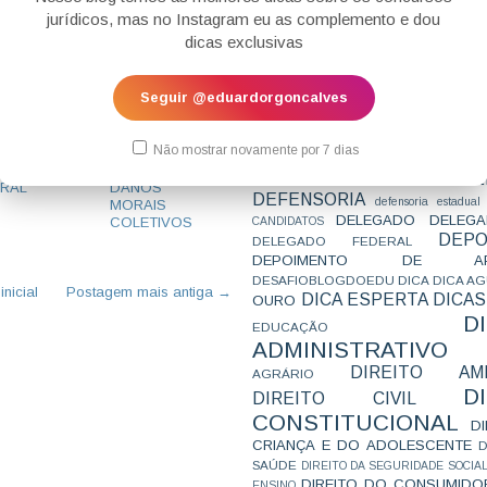
CONCURSO
CONCURSO 
jurídicos, mas no Instagram eu as complemento e dou
CONCURSOS
CONCURSOS 
dicas exclusivas
CONCURSOS NÍVEL HARD
C
TEMPORÁRIA
CONVENÇÃO 169
C
CORTE INTERA
INTERNACIONAL
Seguir @eduardorgoncalves
CPC2015
CRI
CPI
CPR
CRONOGRAMA
CTB
CURIOSIDADES
ICAS DE
STF -
CURSO
CURSO ESTUDO DE CASO - T
Não mostrar novamente por 7 dias
REPARAÇÃO
CONDENAÇÃO
PARA A SUBJETIVA
CURSO PROVA D
ARA PROVA
CRIMINAL E
DE
CURSO PROVA ORAL
DEBATE
RAL
DANOS
DEFENSORIA
defensoria estadual
MORAIS
DELEGADO
DELEGA
COLETIVOS
CANDIDATOS
DEPO
DELEGADO FEDERAL
DEPOIMENTO DE AP
DESAFIOBLOGDOEDU
DICA
DICA A
nicial
Postagem mais antiga →
DICA ESPERTA
DICAS
OURO
D
EDUCAÇÃO
ADMINISTRATIVO
DIREITO AMB
AGRÁRIO
D
DIREITO CIVIL
CONSTITUCIONAL
D
CRIANÇA E DO ADOLESCENTE
D
SAÚDE
DIREITO DA SEGURIDADE SOCIA
DIREITO DO CONSUMIDO
ENSINO