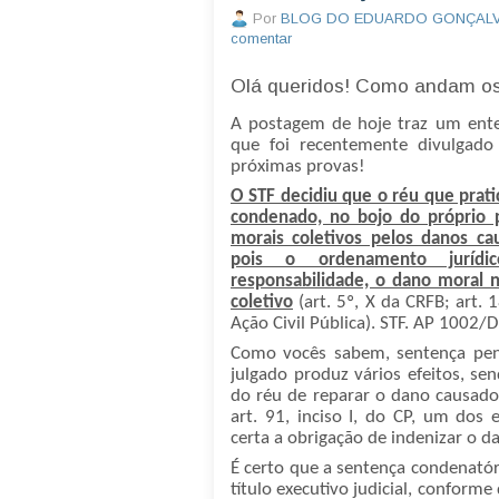
Por
BLOG DO EDUARDO GONÇAL
comentar
Olá queridos! Como andam o
A postagem de hoje traz um ente
que foi recentemente divulgad
próximas provas!
O STF decidiu que o réu que prati
condenado, no bojo do próprio 
morais coletivos pelos danos cau
pois o ordenamento jurídi
responsabilidade, o dano moral 
coletivo
(art. 5º, X da CRFB; art. 1
Ação Civil Pública). STF. AP 1002/D
Como vocês sabem, sentença pen
julgado produz vários efeitos, se
do réu de reparar o dano causado
art. 91, inciso I, do CP, um dos 
certa a obrigação de indenizar o d
É certo que a sentença condenatór
título executivo judicial, conforme