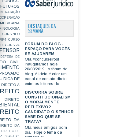
PÚBLICO
FUTUROS
ONTRATAÇÃO
OOPERAÇÃO
MERICANA
DESTAQUES DA
MINOLOGIA
SEMANA
CURSINHO
RF4
CURSO
FÓRUM DO BLOG -
ISCURSIVA
ESPAÇO PARA VOCÊS
FENSOR
SE AJUDAREM
DEFESA DE
Olá #concurseiros!
DO CIVIL
Inauguramos hoje,
IMENTO
20/08/2019 , o fórum do
ROVADO
blog. A ideia é criar um
DICA DE
canal de contato direto
GU
entre os leitores do ...
DIREITO A
IREITO
DISCORRA SOBRE
CONSTITUCIONALISM
DIREITO
O MORALMENTE
IENTAL
REFLEXIVO?
IREITO
CANDIDATO O SENHOR
SABE DO QUE SE
IREITO DA
TRATA?
IREITO DA
Olá meus amigos bom
L
DIREITO DE
dia. Hoje o tema da
R
DIREITO