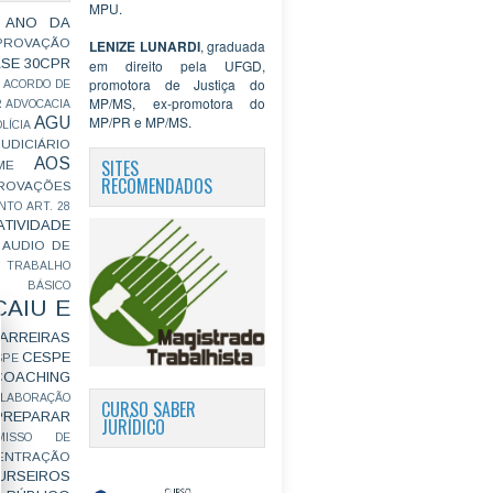
MPU.
 ANO DA
PROVAÇÃO
LENIZE LUNARDI
, graduada
ASE
30CPR
em direito pela UFGD,
promotora de Justiça do
ACORDO DE
MP/MS, ex-promotora do
R
ADVOCACIA
MP/PR e MP/MS.
AGU
LÍCIA
JUDICIÁRIO
AOS
SITES
ME
RECOMENDADOS
ROVAÇÕES
NTO
ART. 28
ATIVIDADE
AUDIO DE
 TRABALHO
BÁSICO
CAIU E
ARREIRAS
CESPE
SPE
COACHING
OLABORAÇÃO
CURSO SABER
PREPARAR
JURÍDICO
MISSO DE
ENTRAÇÃO
URSEIROS