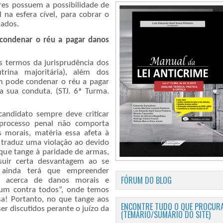
res possuem a possibilidade de
l na esfera cível, para cobrar o
sados.
e condenar o réu a pagar danos
s termos da jurisprudência dos
trina majoritária), além dos
ém pode condenar o réu a pagar
a sua conduta. (STJ. 6ª Turma.
candidato sempre deve criticar
 processo penal não comporta
s morais, matéria essa afeta à
o traduz uma violação ao devido
que tange à paridade de armas,
suir certa desvantagem ao se
 ainda terá que empreender
FÓRUM DO BLOG
sa acerca de danos morais e
 “um contra todos”, onde temos
sa! Portanto, no que tange aos
ENCONTRE TUDO O QUE PROCURA
 discutidos perante o juízo da
(TEMÁRIO/SUMÁRIO DO SITE)