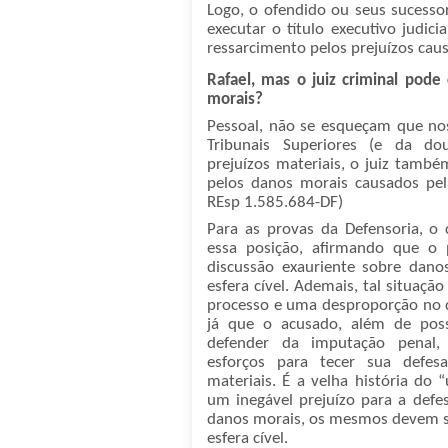
Logo, o ofendido ou seus sucesso
executar o título executivo judicia
ressarcimento pelos prejuízos cau
Rafael, mas o juiz criminal pod
morais?
Pessoal, não se esqueçam que no
Tribunais Superiores (e da dou
prejuízos materiais, o juiz tamb
pelos danos morais causados pel
REsp 1.585.684-DF)
Para as provas da Defensoria, o 
essa posição, afirmando que o
discussão exauriente sobre dano
esfera cível. Ademais, tal situaçã
processo e uma desproporção no 
já que o acusado, além de pos
defender da imputação penal,
esforços para tecer sua defe
materiais. É a velha história do
um inegável prejuízo para a defe
danos morais, os mesmos devem ser
esfera cível.