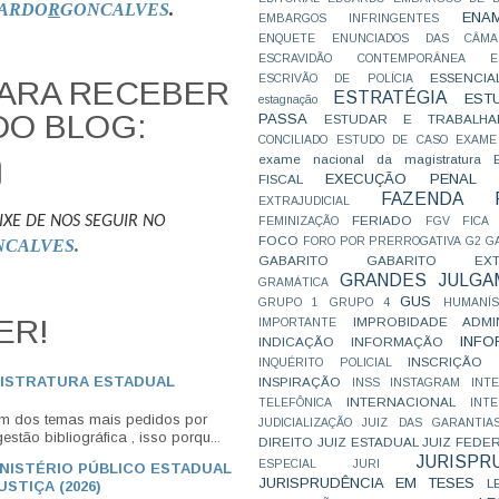
ARDO
R
GONCALVES
.
ENA
EMBARGOS INFRINGENTES
ENQUETE
ENUNCIADOS DAS CÂMA
ESCRAVIDÃO CONTEMPORÂNEA
E
ESSENCIA
ESCRIVÃO DE POLÍCIA
PARA RECEBER
ESTRATÉGIA
EST
estagnação
DO BLOG:
PASSA
ESTUDAR E TRABALHA
CONCILIADO
ESTUDO DE CASO
EXAME
exame nacional da magistratura
EXECUÇÃO PENAL
FISCAL
FAZENDA P
EXTRAJUDICIAL
IXE DE NOS SEGUIR NO
FERIADO
FEMINIZAÇÃO
FGV
FICA
FOCO
FORO POR PRERROGATIVA
G2
G
NCALVES
.
GABARITO
GABARITO EXTR
GRANDES JULGA
GRAMÁTICA
GUS
GRUPO 1
GRUPO 4
HUMANÍS
ER!
IMPROBIDADE ADMIN
IMPORTANTE
INFO
INDICAÇÃO
INFORMAÇÃO
INSCRIÇÃO D
INQUÉRITO POLICIAL
GISTRATURA ESTADUAL
INSPIRAÇÃO
INSS
INSTAGRAM
INT
INTERNACIONAL
TELEFÔNICA
INT
Um dos temas mais pedidos por
JUDICIALIZAÇÃO
JUIZ DAS GARANTIA
stão bibliográfica , isso porqu...
DIREITO
JUIZ ESTADUAL
JUIZ FEDE
JURISPR
ESPECIAL
JURI
INISTÉRIO PÚBLICO ESTADUAL
JURISPRUDÊNCIA EM TESES
L
STIÇA (2026)