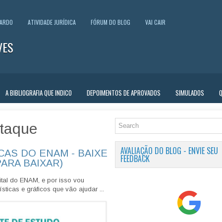
UARDO
ATIVIDADE JURÍDICA
FÓRUM DO BLOG
VAI CAIR
VES
A BIBLIOGRAFIA QUE INDICO
DEPOIMENTOS DE APROVADOS
SIMULADOS
taque
AVALIAÇÃO DO BLOG - ENVIE SEU
CAS DO ENAM - BAIXE
FEEDBACK
PARA BAIXAR)
tal do ENAM, e por isso vou
sticas e gráficos que vão ajudar ...