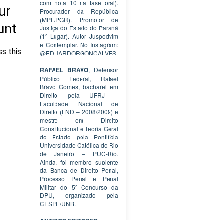
com nota 10 na fase oral).
Procurador da República
(MPF/PGR). Promotor de
Justiça do Estado do Paraná
(1º Lugar). Autor Juspodvim
e Contemplar. No Instagram:
@EDUARDORGONCALVES.
RAFAEL BRAVO
, Defensor
Público Federal, Rafael
Bravo Gomes, bacharel em
Direito pela UFRJ –
Faculdade Nacional de
Direito (FND – 2008/2009) e
mestre em Direito
Constitucional e Teoria Geral
do Estado pela Pontifícia
Universidade Católica do Rio
de Janeiro – PUC-Rio.
Ainda, foi membro suplente
da Banca de Direito Penal,
Processo Penal e Penal
Militar do 5º Concurso da
DPU, organizado pela
CESPE/UNB.