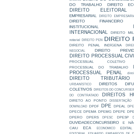
DO TRABALHO
DIREITO E
DIREITO ELEITORAL
EMPRESARIAL
DIREITO EMPRESARI
DIREITO FINANCEIRO
INSTITUCIONAL
INTERNACIONAL
DIREITO MIL
DIREITO
notarial
DIREITO PEN
DIREITO PENAL INDÍGENA
DIR
DIREITO PREVID
NEGOCIAL
DIREITO PROCESSUAL CIVI
PROCESSUAL COLETIVO
PROCESSUAL DO TRABALHO
PROCESSUAL PENAL
dire
DIREITO TRIBUTÁRIO
DIREITOS DI
URBANÍSTICO
COLETIVOS
DIREITOS DO CONCURSEI
DIREITOS 
DO CONTRATADO
DIRETO AO PONTO
DISSERTAÇÃO
DPE
DPDF
DPEAL
DOWNLOAD
DP
DPECE
DPEMA
DPEMG
DPEPE
DP
DPERO
DPERS
DPESP
DPESC
DUVIDADECONCURSEIRO
E NÃ
ECA
CAIU
EDITAL
ECONOMICO
EDITORIAL
EDUARDO
EMBARGOS DE D