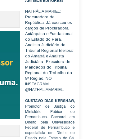
ANTIGOS EDITORES:
NATHÁLIA MARIEL:
Procuradora da
República. Já exerceu os
cargos de Procuradora
Autárquica e Fundacional
do Estado do Pará,
Analista Judiciária do
Tribunal Regional Eleitoral
do Amapá e Analista
Judiciária- Executora de
Mandados do Tribunal
Regional do Trabalho da
8ª Região. NO
INSTAGRAM:
@NATHALIAMARIEL.
GUSTAVO DIAS KERSHAW,
Promotor de Justiça do
Ministério Púbico de
Pernambuco. Bacharel em
Direito pela Universidade
Federal de Pernambuco e
especialista em Direito do
Estado pela Estácio de Sá.