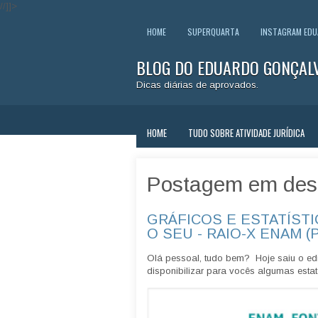
//]]>
HOME
SUPERQUARTA
INSTAGRAM ED
BLOG DO EDUARDO GONÇAL
Dicas diárias de aprovados.
HOME
TUDO SOBRE ATIVIDADE JURÍDICA
Postagem em des
GRÁFICOS E ESTATÍSTI
O SEU - RAIO-X ENAM (
Olá pessoal, tudo bem? Hoje saiu o edi
disponibilizar para vocês algumas estatí