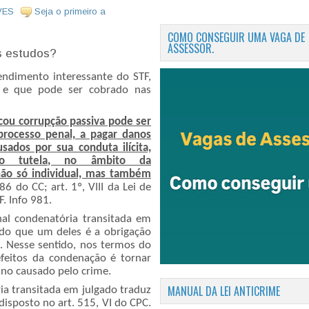
VES
Seja o primeiro a
COMO CONSEGUIR UMA VAGA DE
ASSESSOR.
s estudos?
ndimento interessante do STF,
o e que pode ser cobrado nas
cou corrupção passiva pode ser
processo penal, a pagar danos
sados por sua conduta ilícita,
co tutela, no âmbito da
não só individual, mas também
86 do CC; art. 1º, VIII da Lei de
F. Info 981.
al condenatória transitada em
ndo que um deles é a obrigação
. Nesse sentido, nos termos do
efeitos da condenação é tornar
ano causado pelo crime.
MANUAL DA LEI ANTICRIME
ia transitada em julgado traduz
 disposto no art. 515, VI do CPC.