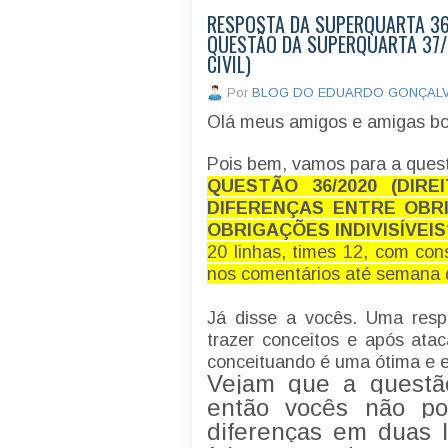
RESPOSTA DA SUPERQUARTA 36/
QUESTÃO DA SUPERQUARTA 37/
CIVIL)
Por
BLOG DO EDUARDO GONÇAL
Olá meus amigos e amigas b
Pois bem, vamos para a ques
QUESTÃO 36/2020 (DIREI
DIFERENÇAS ENTRE OBR
OBRIGAÇÕES INDIVISÍVEI
20 linhas, times 12, com con
nos comentários até semana
Já disse a vocês. Uma resp
trazer conceitos e após ata
conceituando é uma ótima e 
Vejam que a questão
então vocês não p
diferenças em duas 