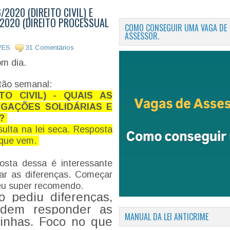
2020 (DIREITO CIVIL) E
2020 (DIREITO PROCESSUAL
COMO CONSEGUIR UMA VAGA DE
ASSESSOR.
VES
31 Comentários
om dia.
tão semanal:
TO CIVIL) - QUAIS AS
IGAÇÕES SOLIDÁRIAS E
S?
sulta na lei seca. Resposta
 que vem.
osta dessa é interessante
car as diferenças. Começar
eu super recomendo.
 pediu diferenças,
odem responder as
MANUAL DA LEI ANTICRIME
linhas. Foco no que