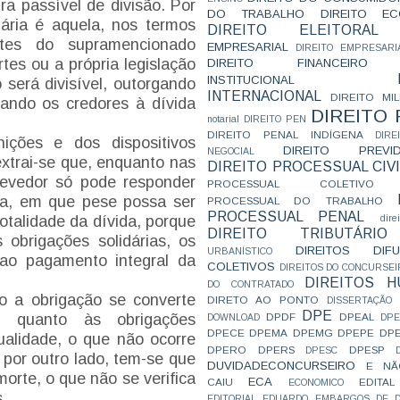
ura passível de divisão. Por
DO TRABALHO
DIREITO E
dária é aquela, nos termos
DIREITO ELEITORAL
tes do supramencionado
EMPRESARIAL
DIREITO EMPRESARI
tes ou a própria legislação
DIREITO FINANCEIRO
INSTITUCIONAL
 será divisível, outorgando
INTERNACIONAL
DIREITO MIL
gando os credores à dívida
DIREITO
notarial
DIREITO PEN
DIREITO PENAL INDÍGENA
DIR
nições e dos dispositivos
DIREITO PREVID
NEGOCIAL
extrai-se que, enquanto nas
DIREITO PROCESSUAL CIVI
odevedor só pode responder
PROCESSUAL COLETIVO
da, em que pese possa ser
PROCESSUAL DO TRABALHO
PROCESSUAL PENAL
talidade da dívida, porque
dire
DIREITO TRIBUTÁRIO
s obrigações solidárias, os
DIREITOS DI
URBANÍSTICO
ao pagamento integral da
COLETIVOS
DIREITOS DO CONCURSEI
DIREITOS 
DO CONTRATADO
o a obrigação se converte
DIRETO AO PONTO
DISSERTAÇÃO
DPE
DPDF
DPEAL
 quanto às obrigações
DOWNLOAD
DP
DPECE
DPEMA
DPEMG
DPEPE
DP
qualidade, o que não ocorre
DPERO
DPERS
DPESP
DPESC
 por outro lado, tem-se que
DUVIDADECONCURSEIRO
E NÃ
orte, o que não se verifica
ECA
CAIU
EDITAL
ECONOMICO
.
EDITORIAL
EDUARDO
EMBARGOS DE D