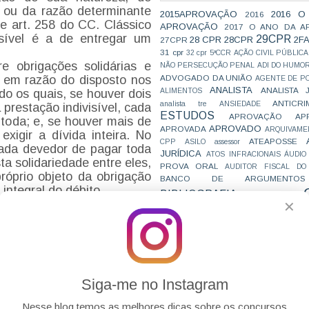
 ou da razão determinante
2015APROVAÇÃO
2016 O
2016
te art. 258 do CC. Clássico
APROVAÇÃO
2017 O ANO DA A
isível é a de entregar um
29CPR
28 CPR
28CPR
2F
27CPR
31 cpr
32 cpr
5ªCCR
AÇÃO CIVIL PÚBLICA
e obrigações solidárias e
NÃO PERSECUÇÃO PENAL
ADI DO HUMO
ADVOGADO DA UNIÃO
o, em razão do disposto nos
AGENTE DE PO
ANALISTA
ANALISTA 
ALIMENTOS
do os quais, se houver dois
ANTICRI
analista tre
ANSIEDADE
prestação indivisível, cada
ESTUDOS
APROVAÇÃO
AP
 toda; e, se houver mais de
APROVADO
APROVADA
ARQUIVAME
xigir a dívida inteira. No
ATEAPOSSE
CPP
ASILO
assessor
cada devedor de pagar toda
JURÍDICA
ATOS INFRACIONAIS
ÁUDIO
sta solidariedade entre eles,
PROVA ORAL
AUDITOR FISCAL DO
róprio objeto da obrigação
BANCO DE ARGUMENTOS
integral do débito.
BIBLIOGRAFIA
BIZU
C e E
CAC
 na solidariedade, cada
✕
VAI CAIR
CARREIRAS
C
rque deve integralmente (o
JURÍDICAS
CASO ELLWANGER
CEBRA
ubjetivo); enquanto na
CNMP
CF
CF EM 20 DIAS
cnj
COACH
or solve a totalidade, em
CÓDIGO DE TRÂNSITO BRASILEIRO
C
urídica de se repartir em
COMO SE 
COMBATE À CORRUPÇÃO
ênfase está no elemento
PARA CONCURSOS
COMPRO
Siga-me no Instagram
CONC
AJUSTAMENTO DE CONDUTA
CONC
CONCURFRIENDS
ção de critérios para a
Nesse blog temos as melhores dicas sobre os concursos