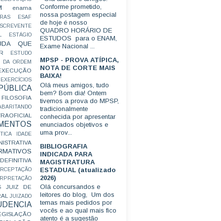
Conforme prometido,
M
enama
nossa postagem especial
RAS
ESAF
de hoje é nosso
SCREVENTE
QUADRO HORÁRIO DE
L
ESTÁGIO
ESTUDOS para o ENAM,
UDA QUE
Exame Nacional ...
R
ESTUDO
MPSP - PROVA ATÍPICA,
 DA ORDEM
NOTA DE CORTE MAIS
EXECUÇÃO
BAIXA!
EXERCÍCIOS
Olá meus amigos, tudo
ÚBLICA
bem? Bom dia! Ontem
FILOSOFIA
tivemos a prova do MPSP,
ABARITANDO
tradicionalmente
AOFICIAL
conhecida por apresentar
MENTOS
enunciados objetivos e
uma prov...
TICA
IDADE
ISTRATIVA
BIBLIOGRAFIA
RMATIVOS
INDICADA PARA
EFINITIVA
MAGISTRATURA
ESTADUAL (atualizado
ERCEPTAÇÃO
2026)
ERPRETAÇÃO
Olá concursandos e
JUIZ DE
S
leitores do blog, Um dos
RAL
JUIZADO
temas mais pedidos por
UDENCIA
vocês e ao qual mais fico
EGISLAÇÃO
atento é a sugestão