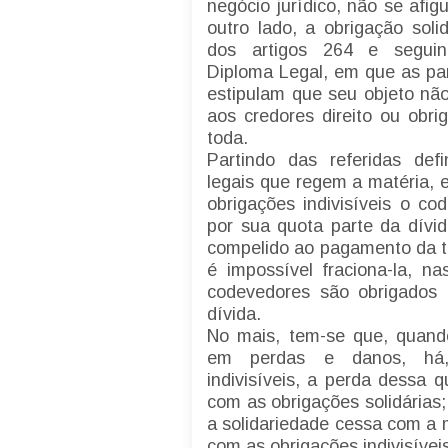
negócio jurídico, não se afig
outro lado, a obrigação soli
dos artigos 264 e seguin
Diploma Legal, em que as par
estipulam que seu objeto não
aos credores direito ou obri
toda.
Partindo das referidas defi
legais que regem a matéria, 
obrigações indivisíveis o c
por sua quota parte da dívi
compelido ao pagamento da to
é impossível fraciona-la, na
codevedores são obrigados 
dívida.
No mais, tem-se que, quand
em perdas e danos, há,
indivisíveis, a perda dessa 
com as obrigações solidárias;
a solidariedade cessa com a m
com as obrigações indivisíveis