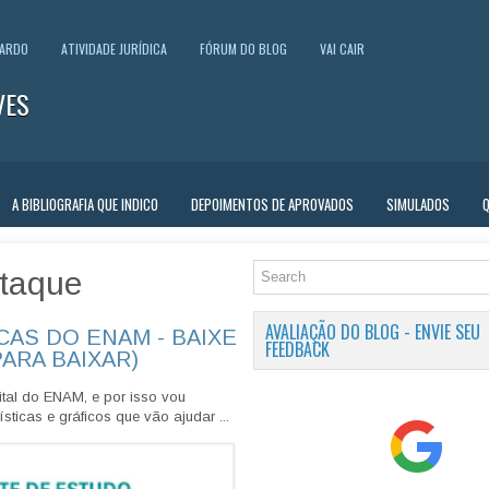
UARDO
ATIVIDADE JURÍDICA
FÓRUM DO BLOG
VAI CAIR
VES
A BIBLIOGRAFIA QUE INDICO
DEPOIMENTOS DE APROVADOS
SIMULADOS
taque
AVALIAÇÃO DO BLOG - ENVIE SEU
CAS DO ENAM - BAIXE
FEEDBACK
PARA BAIXAR)
tal do ENAM, e por isso vou
sticas e gráficos que vão ajudar ...