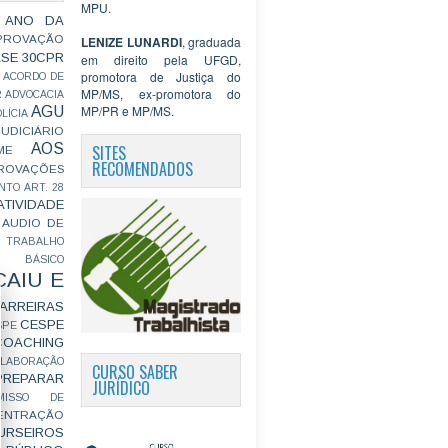
MPU.
 ANO DA
PROVAÇÃO
LENIZE LUNARDI
, graduada
ASE
30CPR
em direito pela UFGD,
promotora de Justiça do
ACORDO DE
MP/MS, ex-promotora do
R
ADVOCACIA
MP/PR e MP/MS.
AGU
LÍCIA
JUDICIÁRIO
AOS
SITES
ME
RECOMENDADOS
ROVAÇÕES
NTO
ART. 28
ATIVIDADE
AUDIO DE
 TRABALHO
BÁSICO
CAIU E
ARREIRAS
CESPE
SPE
COACHING
OLABORAÇÃO
CURSO SABER
PREPARAR
JURÍDICO
MISSO DE
ENTRAÇÃO
URSEIROS