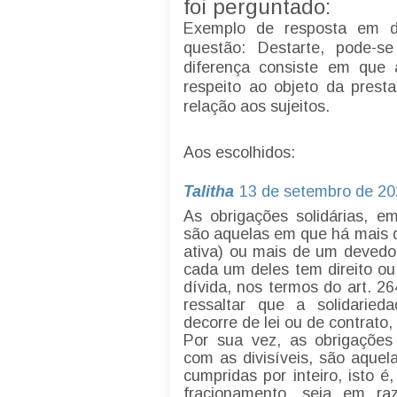
foi perguntado:
Exemplo de resposta em d
questão: Destarte, pode-se
diferença consiste em que a
respeito ao objeto da prest
relação aos sujeitos.
Aos escolhidos:
Talitha
13 de setembro de 20
As obrigações solidárias, em
são aquelas em que há mais d
ativa) ou mais de um devedor
cada um deles tem direito ou
dívida, nos termos do art. 2
ressaltar que a solidarie
decorre de lei ou de contrato
Por sua vez, as obrigações 
com as divisíveis, são aque
cumpridas por inteiro, isto 
fracionamento, seja em ra