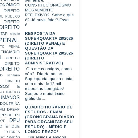
semana é:
CONÔMICO
CONSTITUCIONALISMO
MORALMENTE
DIREITO
REFLEXIVO? Sabe o que
AL PÚBLICO
é? Já ouviu falar? Essa
DIREITO
é...
DIREITO
RESPOSTA DA
ITAR
direito
SUPERQUARTA 28/2026
 PENAL
(DIREITO PENAL) E
EITO PENAL
QUESTÃO DA
ENCIÁRIO
SUPERQUARTA 29/2026
L
(DIREITO
DIREITO
ADMINISTRATIVO)
DIREITO
DIREITO
Olá meus amigos, como
vão? Dia da nossa
ito sanitário
Superquarta, que já conta
DIREITO
com mais de 12 mil
FUSOS E
respostas corrigidas!
RO
DIREITOS
Somos o maior treino
HUMANOS
grátis de ...
DOUTRINA
QUADRO HORÁRIO DE
DPEAP
EAM
ESTUDOS - ENAM
EPR
DPERJ
(CRONOGRAMA DIÁRIO
DPU
DPF
PARA ORGANIZAR SEU
O É QUE
ESTUDO) - MÉDIO E
LONGO PRAZO!
EDITORES
Olá alunos e amigos.
ECLARAÇÃO