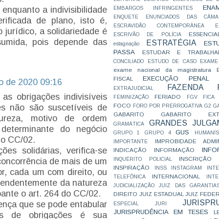
ENA
 enquanto a indivisibilidade
EMBARGOS INFRINGENTES
ENQUETE
ENUNCIADOS DAS CÂMA
rificada de plano, isto é,
ESCRAVIDÃO CONTEMPORÂNEA
E
jurídico, a solidariedade é
ESSENCIA
ESCRIVÃO DE POLÍCIA
sumida, pois depende das
ESTRATÉGIA
EST
estagnação
PASSA
ESTUDAR E TRABALHA
CONCILIADO
ESTUDO DE CASO
EXAME
exame nacional da magistratura
EXECUÇÃO PENAL
FISCAL
o de 2020 09:16
FAZENDA P
EXTRAJUDICIAL
 as obrigações indivisíveis
FERIADO
FEMINIZAÇÃO
FGV
FICA
FOCO
es não são suscetíveis de
FORO POR PRERROGATIVA
G2
G
GABARITO
GABARITO EXTR
tureza, motivo de ordem
GRANDES JULGA
GRAMÁTICA
determinante do negócio
GUS
GRUPO 1
GRUPO 4
HUMANÍS
do CC/02.
IMPROBIDADE ADMIN
IMPORTANTE
es solidárias, verifica-se
INFO
INDICAÇÃO
INFORMAÇÃO
INSCRIÇÃO D
INQUÉRITO POLICIAL
oncorrência de mais de um
INSPIRAÇÃO
INSS
INSTAGRAM
INT
r, cada um com direito, ou
INTERNACIONAL
TELEFÔNICA
INT
ependentemente da natureza
JUDICIALIZAÇÃO
JUIZ DAS GARANTIA
ante o art. 264 do CC/02.
DIREITO
JUIZ ESTADUAL
JUIZ FEDE
JURISPR
rença que se pode entabular
ESPECIAL
JURI
JURISPRUDÊNCIA EM TESES
L
es de obrigações é sua