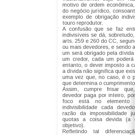
motivo de ordem econômica,
do negócio jurídico, consoan
exemplo de obrigação indiv
touro reprodutor.
A confusão que se faz entr
indivisíveis se dá, sobretud
arts. 259 e 260 do CC, segun
ou mais devedores, e sendo a 
um será obrigado pela dívida
um credor, cada um poderá e
entanto, o dever imposto a 
a dívida não significa que exi
uma vez que, no caso, é o p
que determina o cumprimento 
Assim, cumpre frisar que,
devedor paga por inteiro, po
foco está no elemento s
indivisibilidade cada deved
razão da impossibilidade j
quotas a coisa devida (a 
objetivo).
Refletindo tal diferencia