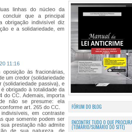
uas linhas do núcleo da
 concluir que a principal
 obrigação indivisível diz
ação e a solidariedade, em
20 11:16
 oposição às fracionárias,
e um credor (solidariedade
 (solidariedade passiva), e
 é obrigado à totalidade da
64 do CC. Ademais, importa
dade não se presume: ela
FÓRUM DO BLOG
, conforme art. 265 do CC.
indivisíveis, em contraste
las que somente podem ser
ENCONTRE TUDO O QUE PROCURA
é, sua prestação não admite
(TEMÁRIO/SUMÁRIO DO SITE)
zão de sua natureza, de