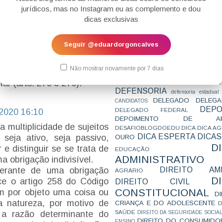
CONCURSO
CONCURSO 
es, o CC estabelece, por
jurídicos, mas no Instagram eu as complemento e dou
CONCURSOS
CONCURSOS 
ivisível perde seu caráter
dicas exclusivas
CONCURSOS NÍVEL HARD
C
rtida em obrigação de pagar
TEMPORÁRIA
CONVENÇÃO 169
C
 ao passo que a obrigação
CORTE INTERA
INTERNACIONAL
m perdas e danos, mantém
Seguir @eduardorgoncalves
CPC2015
CRI
CPI
CPR
teira (art. 279). Importante
CRONOGRAMA
CTB
CURIOSIDADES
dariedade cessa com a morte
CURSO
CURSO ESTUDO DE CASO - T
Não mostrar novamente por 7 dias
a indivisibilidade subsiste
PARA A SUBJETIVA
CURSO PROVA D
DE
ar (arts. 270 e 276).
CURSO PROVA ORAL
DEBATE
DEFENSORIA
defensoria estadual
DELEGADO
DELEGA
CANDIDATOS
DEPO
DELEGADO FEDERAL
2020 16:10
DEPOIMENTO DE AP
 multiplicidade de sujeitos
DESAFIOBLOGDOEDU
DICA
DICA A
DICA ESPERTA
DICAS
seja ativo, seja passivo,
OURO
D
 e distinguir se se trata de
EDUCAÇÃO
ADMINISTRATIVO
a obrigação indivisível.
DIREITO AMB
perante de uma obrigação
AGRÁRIO
D
ece o artigo 258 do Código
DIREITO CIVIL
CONSTITUCIONAL
em por objeto uma coisa ou
D
a natureza, por motivo de
CRIANÇA E DO ADOLESCENTE
D
SAÚDE
a razão determinante do
DIREITO DA SEGURIDADE SOCIA
DIREITO DO CONSUMIDO
ENSINO