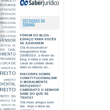
PÚBLICO
FUTUROS
ONTRATAÇÃO
OOPERAÇÃO
MERICANA
DESTAQUES DA
MINOLOGIA
SEMANA
CURSINHO
RF4
CURSO
FÓRUM DO BLOG -
ISCURSIVA
ESPAÇO PARA VOCÊS
FENSOR
SE AJUDAREM
DEFESA DE
Olá #concurseiros!
DO CIVIL
Inauguramos hoje,
IMENTO
20/08/2019 , o fórum do
ROVADO
blog. A ideia é criar um
DICA DE
canal de contato direto
GU
entre os leitores do ...
DIREITO A
IREITO
DISCORRA SOBRE
CONSTITUCIONALISM
DIREITO
O MORALMENTE
IENTAL
REFLEXIVO?
IREITO
CANDIDATO O SENHOR
SABE DO QUE SE
IREITO DA
TRATA?
IREITO DA
Olá meus amigos bom
L
DIREITO DE
dia. Hoje o tema da
R
DIREITO