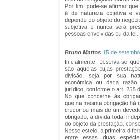
Por fim, pode-se afirmar que,
é de natureza objetiva e ve
depende do objeto do negócio 
subjetiva e nunca será pre
pessoas envolvidas ou da lei.
Bruno Mattos
15 de setembr
Inicialmente, observa-se que
são aquelas cujas prestaçõ
divisão, seja por sua na
econômica ou dada razão 
jurídico, conforme o art. 258 
No que concerne às obrigaçõ
que na mesma obrigação há c
credor ou mais de um devedo
obrigado, à dívida toda, ind
do objeto da prestação, conso
Nesse esteio, a primeira dife
entre essas duas espéci