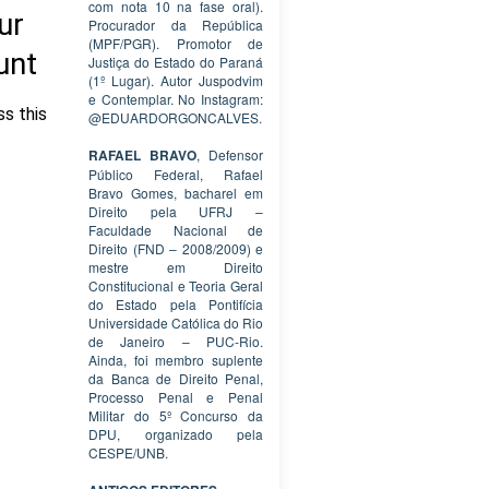
com nota 10 na fase oral).
Procurador da República
(MPF/PGR). Promotor de
Justiça do Estado do Paraná
(1º Lugar). Autor Juspodvim
e Contemplar. No Instagram:
@EDUARDORGONCALVES.
RAFAEL BRAVO
, Defensor
Público Federal, Rafael
Bravo Gomes, bacharel em
Direito pela UFRJ –
Faculdade Nacional de
Direito (FND – 2008/2009) e
mestre em Direito
Constitucional e Teoria Geral
do Estado pela Pontifícia
Universidade Católica do Rio
de Janeiro – PUC-Rio.
Ainda, foi membro suplente
da Banca de Direito Penal,
Processo Penal e Penal
Militar do 5º Concurso da
DPU, organizado pela
CESPE/UNB.