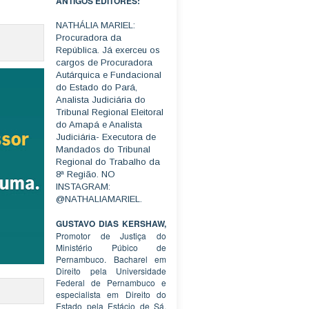
ANTIGOS EDITORES:
NATHÁLIA MARIEL:
Procuradora da
República. Já exerceu os
cargos de Procuradora
Autárquica e Fundacional
do Estado do Pará,
Analista Judiciária do
Tribunal Regional Eleitoral
do Amapá e Analista
Judiciária- Executora de
Mandados do Tribunal
Regional do Trabalho da
8ª Região. NO
INSTAGRAM:
@NATHALIAMARIEL.
GUSTAVO DIAS KERSHAW,
Promotor de Justiça do
Ministério Púbico de
Pernambuco. Bacharel em
Direito pela Universidade
Federal de Pernambuco e
especialista em Direito do
Estado pela Estácio de Sá.