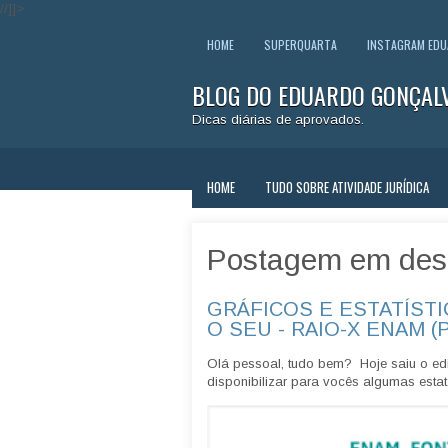
//]]>
HOME
SUPERQUARTA
INSTAGRAM ED
BLOG DO EDUARDO GONÇAL
Dicas diárias de aprovados.
HOME
TUDO SOBRE ATIVIDADE JURÍDICA
Postagem em des
GRÁFICOS E ESTATÍSTI
O SEU - RAIO-X ENAM (
Olá pessoal, tudo bem? Hoje saiu o edi
disponibilizar para vocês algumas estatí