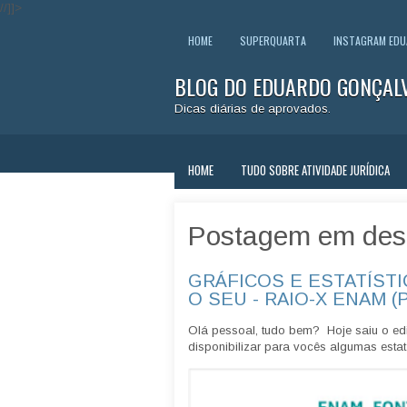
//]]>
HOME
SUPERQUARTA
INSTAGRAM ED
BLOG DO EDUARDO GONÇAL
Dicas diárias de aprovados.
HOME
TUDO SOBRE ATIVIDADE JURÍDICA
Postagem em des
GRÁFICOS E ESTATÍSTI
O SEU - RAIO-X ENAM (
Olá pessoal, tudo bem? Hoje saiu o edi
disponibilizar para vocês algumas estatí