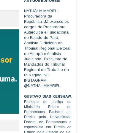
ANTIGOS EDITORES:
NATHÁLIA MARIEL:
Procuradora da
República. Já exerceu os
cargos de Procuradora
Autárquica e Fundacional
do Estado do Pará,
Analista Judiciária do
Tribunal Regional Eleitoral
do Amapá e Analista
Judiciária- Executora de
Mandados do Tribunal
Regional do Trabalho da
8ª Região. NO
INSTAGRAM:
@NATHALIAMARIEL.
GUSTAVO DIAS KERSHAW,
Promotor de Justiça do
Ministério Púbico de
Pernambuco. Bacharel em
Direito pela Universidade
Federal de Pernambuco e
especialista em Direito do
Estado pela Estácio de Sá.