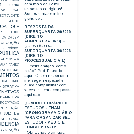
com mais de 12 mil
M
enama
respostas corrigidas!
RAS
ESAF
Somos o maior treino
SCREVENTE
grátis de ...
L
ESTÁGIO
UDA QUE
RESPOSTA DA
SUPERQUARTA 29/2026
R
ESTUDO
(DIREITO
 DA ORDEM
ADMINISTRATIVO) E
EXECUÇÃO
QUESTÃO DA
EXERCÍCIOS
SUPERQUARTA 30/2026
ÚBLICA
(DIREITO
FILOSOFIA
PROCESSUAL CIVIL)
ABARITANDO
Oi meus amigos, como
AOFICIAL
estão? Prof. Eduardo
MENTOS
aqui. Ontem recebi uma
mensagem especial e
TICA
IDADE
quero compartilhar com
ISTRATIVA
vocês: Quem acompanha
RMATIVOS
aqui sab...
EFINITIVA
QUADRO HORÁRIO DE
ERCEPTAÇÃO
ESTUDOS - ENAM
ERPRETAÇÃO
(CRONOGRAMA DIÁRIO
JUIZ DE
S
PARA ORGANIZAR SEU
RAL
JUIZADO
ESTUDO) - MÉDIO E
UDENCIA
LONGO PRAZO!
EGISLAÇÃO
Olá alunos e amigos.