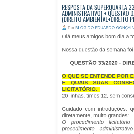
RESPOSTA DA SUPERQUARTA 33
ADMINISTRATIVO) + QUESTÃO 
(DIREITO AMBIENTAL+DIREITO P
Por
BLOG DO EDUARDO GONÇAL
Olá meus amigos bom dia a t
Nossa questão da semana foi
QUESTÃO 33/2020 - DIR
O QUE SE ENTENDE POR 
E QUAIS SUAS CONSE
LICITATÓRIO.
20 linhas, times 12, sem cons
Cuidado com introduções, 
diretamente, muito grandes:
O procedimento licitatóri
procedimento administrativ