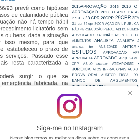
2015APROVAÇÃO
2016 O
2016
8666/93 prevê como hipótese
APROVAÇÃO
2017 O ANO DA A
casos de calamidade pública
29CPR
28 CPR
28CPR
2F
27CPR
tuação não há tempo hábil
31 cpr
32 cpr
5ªCCR
AÇÃO CIVIL PÚBLICA
rocedimento licitatório sem
NÃO PERSECUÇÃO PENAL
ADI DO HUMO
as ou bens, dada a situação
ADVOGADO DA UNIÃO
AGENTE DE PO
ANALISTA
ANALISTA 
ALIMENTOS
or isso mesmo, para que
ANTICRI
analista tre
ANSIEDADE
lei estabeleceu o prazo de
ESTUDOS
APROVAÇÃO
AP
s serviços. Passado esse
APROVADO
APROVADA
ARQUIVAME
is resta caracterizada a
ATEAPOSSE
CPP
ASILO
assessor
JURÍDICA
ATOS INFRACIONAIS
ÁUDIO
PROVA ORAL
AUDITOR FISCAL DO
oderá surgir o que se
BANCO DE ARGUMENTOS
emergência fabricada, na
BIBLIOGRAFIA
BIZU
C e E
CAC
nessa circunstância por
✕
VAI CAIR
CARREIRAS
C
sabilidade, deixando de
JURÍDICAS
CASO ELLWANGER
CEBRA
rocedimento licitatório,
CNMP
CF
CF EM 20 DIAS
cnj
COACH
situação, forçando a
CÓDIGO DE TRÂNSITO BRASILEIRO
C
licitação. O que antes não
COMO SE 
COMBATE À CORRUPÇÃO
PARA CONCURSOS
de dispensa, passa assim a
COMPRO
Siga-me no Instagram
CONC
AJUSTAMENTO DE CONDUTA
ia da inoperância do gestor
CONC
CONCURFRIENDS
Nesse blog temos as melhores dicas sobre os concursos