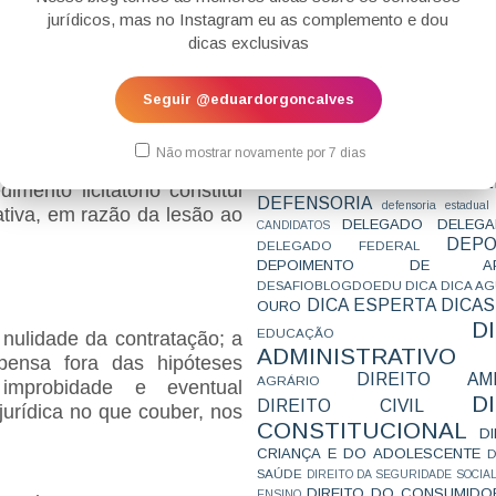
CONCURSO
CONCURSO 
ensa indevida seria sua
jurídicos, mas no Instagram eu as complemento e dou
CONCURSOS
CONCURSOS 
dicas exclusivas
acarretaria um prejuízo em
CONCURSOS NÍVEL HARD
C
TEMPORÁRIA
CONVENÇÃO 169
C
ue a ineficácia do gestor
CORTE INTERA
INTERNACIONAL
cial vivenciada por aquela
Seguir @eduardorgoncalves
CPC2015
CRI
CPI
CPR
l de Contas permitiu que se
CRONOGRAMA
CTB
CURIOSIDADES
citação nesse caso, com a
CURSO
CURSO ESTUDO DE CASO - T
Não mostrar novamente por 7 dias
stores por sua desídia,
PARA A SUBJETIVA
CURSO PROVA D
DE
CURSO PROVA ORAL
DEBATE
imento licitatório constitui
DEFENSORIA
defensoria estadual
ativa, em razão da lesão ao
DELEGADO
DELEGA
CANDIDATOS
DEPO
DELEGADO FEDERAL
DEPOIMENTO DE AP
DESAFIOBLOGDOEDU
DICA
DICA A
DICA ESPERTA
DICAS
OURO
D
EDUCAÇÃO
ulidade da contratação; a
ADMINISTRATIVO
pensa fora das hipóteses
DIREITO AMB
AGRÁRIO
improbidade e eventual
D
DIREITO CIVIL
jurídica no que couber, nos
CONSTITUCIONAL
D
CRIANÇA E DO ADOLESCENTE
D
SAÚDE
DIREITO DA SEGURIDADE SOCIA
DIREITO DO CONSUMIDO
ENSINO