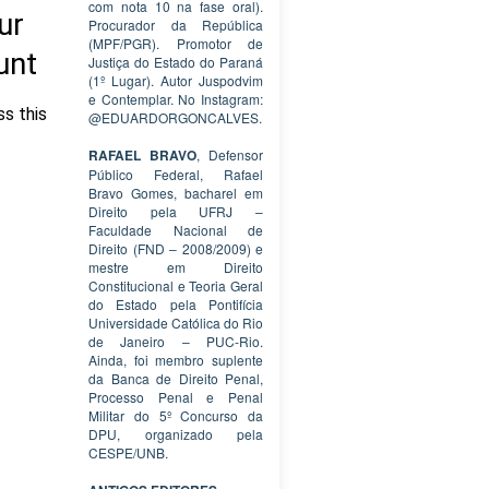
com nota 10 na fase oral).
Procurador da República
(MPF/PGR). Promotor de
Justiça do Estado do Paraná
(1º Lugar). Autor Juspodvim
e Contemplar. No Instagram:
@EDUARDORGONCALVES.
RAFAEL BRAVO
, Defensor
Público Federal, Rafael
Bravo Gomes, bacharel em
Direito pela UFRJ –
Faculdade Nacional de
Direito (FND – 2008/2009) e
mestre em Direito
Constitucional e Teoria Geral
do Estado pela Pontifícia
Universidade Católica do Rio
de Janeiro – PUC-Rio.
Ainda, foi membro suplente
da Banca de Direito Penal,
Processo Penal e Penal
Militar do 5º Concurso da
DPU, organizado pela
CESPE/UNB.