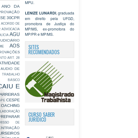
MPU.
 ANO DA
PROVAÇÃO
LENIZE LUNARDI
, graduada
ASE
30CPR
em direito pela UFGD,
promotora de Justiça do
ACORDO DE
MP/MS, ex-promotora do
R
ADVOCACIA
MP/PR e MP/MS.
AGU
LÍCIA
JUDICIÁRIO
AOS
SITES
ME
RECOMENDADOS
ROVAÇÕES
NTO
ART. 28
ATIVIDADE
AUDIO DE
 TRABALHO
BÁSICO
CAIU E
ARREIRAS
CESPE
SPE
COACHING
OLABORAÇÃO
CURSO SABER
PREPARAR
JURÍDICO
MISSO DE
ENTRAÇÃO
URSEIROS