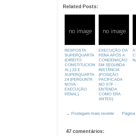
Related Posts:
RESPOSTA
EXECUÇÃO DA
A
SUPERQUARTA
PENA APÓS A
C
(DIREITO
CONDENAÇÃO
N
CONSTITUCION
EM SEGUNDA
AL) 23 E
INSTÂNCIA
SUPERQUARTA
(POSIÇÃO
24 (PERGUNTA
PACIFICADA
NOVA -
NO STF -
EXECUÇÃO
ENTENDA
PENAL)
COMO ERA
ANTES)
← Postagem mais recente
Página i
47 comentários: