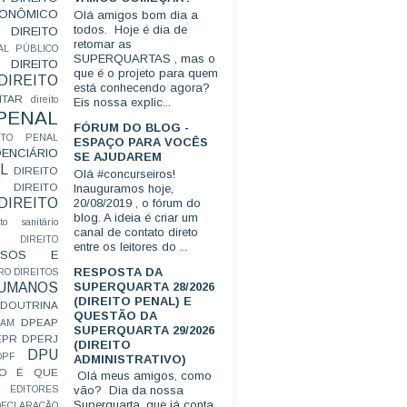
CONÔMICO
Olá amigos bom dia a
todos. Hoje é dia de
DIREITO
retomar as
AL PÚBLICO
SUPERQUARTAS , mas o
DIREITO
que é o projeto para quem
DIREITO
está conhecendo agora?
ITAR
direito
Eis nossa explic...
 PENAL
FÓRUM DO BLOG -
EITO PENAL
ESPAÇO PARA VOCÊS
ENCIÁRIO
SE AJUDAREM
L
DIREITO
Olá #concurseiros!
DIREITO
Inauguramos hoje,
DIREITO
20/08/2019 , o fórum do
blog. A ideia é criar um
ito sanitário
canal de contato direto
DIREITO
entre os leitores do ...
FUSOS E
RESPOSTA DA
RO
DIREITOS
SUPERQUARTA 28/2026
HUMANOS
(DIREITO PENAL) E
DOUTRINA
QUESTÃO DA
DPEAP
EAM
SUPERQUARTA 29/2026
EPR
DPERJ
(DIREITO
DPU
DPF
ADMINISTRATIVO)
O É QUE
Olá meus amigos, como
vão? Dia da nossa
EDITORES
Superquarta, que já conta
ECLARAÇÃO