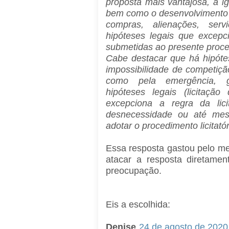
proposta mais vantajosa, a ig
bem como o desenvolvimento s
compras, alienações, ser
hipóteses legais que excep
submetidas ao presente proc
Cabe destacar que há hipóte
impossibilidade de competição
como pela emergência, gr
hipóteses legais (licitação
excepciona a regra da lic
desnecessidade ou até mes
adotar o procedimento licitatór
Essa resposta gastou pelo me
atacar a resposta diretame
preocupação.
Eis a escolhida:
Denise
24 de agosto de 2020