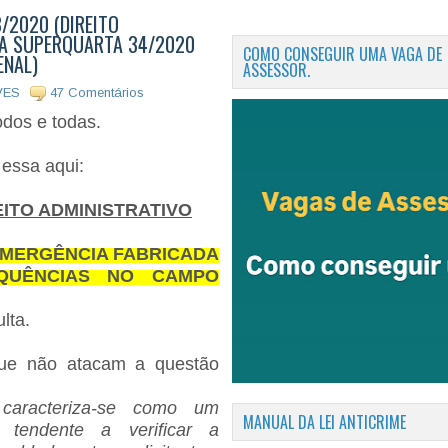
/2020 (DIREITO
DA SUPERQUARTA 34/2020
COMO CONSEGUIR UMA VAGA DE
ENAL)
ASSESSOR.
VES
47 Comentários
odos e todas.
 essa aqui:
EITO ADMINISTRATIVO
EMERGÊNCIA FABRICADA
QUÊNCIAS NO CAMPO
ulta.
que não atacam a questão
o caracteriza-se como um
MANUAL DA LEI ANTICRIME
o tendente a verificar a