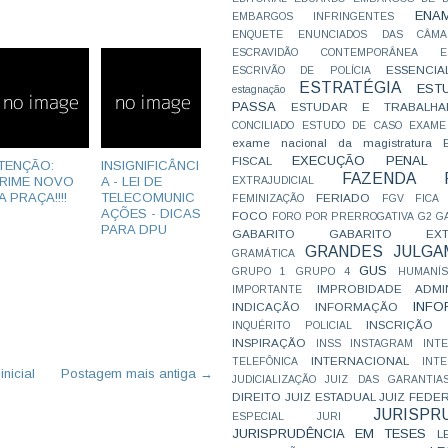
ENA
EMBARGOS INFRINGENTES
ENQUETE
ENUNCIADOS DAS CÂMA
ESCRAVIDÃO CONTEMPORÂNEA
E
ESSENCIA
ESCRIVÃO DE POLÍCIA
ESTRATÉGIA
EST
estagnação
PASSA
ESTUDAR E TRABALHA
CONCILIADO
ESTUDO DE CASO
EXAME
exame nacional da magistratura
EXECUÇÃO PENAL
FISCAL
TENÇÃO:
INSIGNIFICÂNCI
FAZENDA P
RIME NOVO
A - LEI DE
EXTRAJUDICIAL
A PRAÇA!!!!
TELECOMUNIC
FERIADO
FEMINIZAÇÃO
FGV
FICA
AÇÕES - DICAS
FOCO
FORO POR PRERROGATIVA
G2
G
PARA DPU
GABARITO
GABARITO EXTR
GRANDES JULGA
GRAMÁTICA
GUS
GRUPO 1
GRUPO 4
HUMANÍS
IMPROBIDADE ADMIN
IMPORTANTE
INFO
INDICAÇÃO
INFORMAÇÃO
INSCRIÇÃO D
INQUÉRITO POLICIAL
INSPIRAÇÃO
INSS
INSTAGRAM
INT
INTERNACIONAL
TELEFÔNICA
INT
nicial
Postagem mais antiga →
JUDICIALIZAÇÃO
JUIZ DAS GARANTIA
DIREITO
JUIZ ESTADUAL
JUIZ FEDE
JURISPR
ESPECIAL
JURI
JURISPRUDÊNCIA EM TESES
L