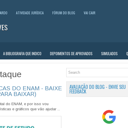
UARDO
ATIVIDADE JURÍDICA
FÓRUM DO BLOG
VAI CAIR
VES
A BIBLIOGRAFIA QUE INDICO
DEPOIMENTOS DE APROVADOS
SIMULADOS
taque
AVALIAÇÃO DO BLOG - ENVIE SEU
CAS DO ENAM - BAIXE
FEEDBACK
PARA BAIXAR)
tal do ENAM, e por isso vou
sticas e gráficos que vão ajudar ...