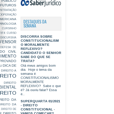
PÚBLICO
FUTUROS
ONTRATAÇÃO
OOPERAÇÃO
MERICANA
DESTAQUES DA
MINOLOGIA
SEMANA
CURSINHO
RF4
CURSO
DISCORRA SOBRE
ISCURSIVA
CONSTITUCIONALISM
FENSOR
O MORALMENTE
DEFESA DE
REFLEXIVO?
DO CIVIL
CANDIDATO O SENHOR
IMENTO
SABE DO QUE SE
TRATA?
ROVADO
DICA DE
Olá meus amigos bom
GU
dia. Hoje o tema da
DIREITO A
semana é:
IREITO
CONSTITUCIONALISMO
MORALMENTE
DIREITO
REFLEXIVO? Sabe o que
IENTAL
é? Já ouviu falar? Essa
IREITO
é...
IREITO DA
SUPERQUARTA 01/2021
IREITO DA
- DIREITO
CONSTITUCIONAL -
L
DIREITO DE
R
DIREITO
VAMOS COMEÇAR?