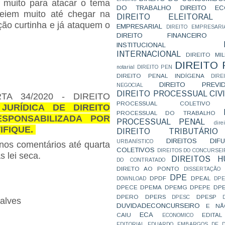
muito para atacar o tema
DO TRABALHO
DIREITO E
reiem muito até chegar na
DIREITO ELEITORAL
ão curtinha e já ataquem o
EMPRESARIAL
DIREITO EMPRESARI
DIREITO FINANCEIRO
INSTITUCIONAL
INTERNACIONAL
DIREITO MIL
DIREITO
notarial
DIREITO PEN
DIREITO PENAL INDÍGENA
DIR
DIREITO PREVID
NEGOCIAL
DIREITO PROCESSUAL CIVI
TA 34/2020 - DIREITO
PROCESSUAL COLETIVO
JURÍDICA DE DIREITO
PROCESSUAL DO TRABALHO
SPONSABILIZADA POR
PROCESSUAL PENAL
dire
IFIQUE.
DIREITO TRIBUTÁRIO
DIREITOS DI
URBANÍSTICO
 nos comentários até quarta
COLETIVOS
DIREITOS DO CONCURSEI
s lei seca.
DIREITOS 
DO CONTRATADO
DIRETO AO PONTO
DISSERTAÇÃO
DPE
DPDF
DPEAL
DOWNLOAD
DP
DPECE
DPEMA
DPEMG
DPEPE
DP
DPERO
DPERS
DPESP
DPESC
alves
DUVIDADECONCURSEIRO
E NÃ
ECA
CAIU
EDITAL
ECONOMICO
EDITORIAL
EDUARDO
EMBARGOS DE D