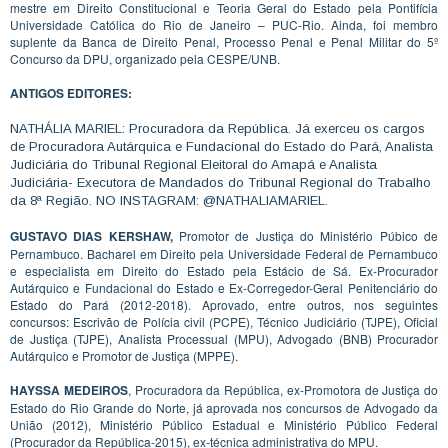
mestre em Direito Constitucional e Teoria Geral do Estado pela Pontifícia
Universidade Católica do Rio de Janeiro – PUC-Rio. Ainda, foi membro
suplente da Banca de Direito Penal, Processo Penal e Penal Militar do 5º
Concurso da DPU, organizado pela CESPE/UNB.
ANTIGOS EDITORES:
NATHÁLIA MARIEL: Procuradora da República. Já exerceu os cargos
de Procuradora Autárquica e Fundacional do Estado do Pará, Analista
Judiciária do Tribunal Regional Eleitoral do Amapá e Analista
Judiciária- Executora de Mandados do Tribunal Regional do Trabalho
da 8ª Região. NO INSTAGRAM: @NATHALIAMARIEL.
GUSTAVO DIAS KERSHAW,
Promotor de Justiça do Ministério Púbico de
Pernambuco. Bacharel em Direito pela Universidade Federal de Pernambuco
e especialista em Direito do Estado pela Estácio de Sá. Ex-Procurador
Autárquico e Fundacional do Estado e Ex-Corregedor-Geral Penitenciário do
Estado do Pará (2012-2018). Aprovado, entre outros, nos seguintes
concursos: Escrivão de Polícia civil (PCPE), Técnico Judiciário (TJPE), Oficial
de Justiça (TJPE), Analista Processual (MPU), Advogado (BNB) Procurador
Autárquico e Promotor de Justiça (MPPE).
HAYSSA MEDEIROS
, Procuradora da República, ex-Promotora de Justiça do
Estado do Rio Grande do Norte, já aprovada nos concursos de Advogado da
União (2012), Ministério Público Estadual e Ministério Público Federal
(Procurador da República-2015), ex-técnica administrativa do MPU.