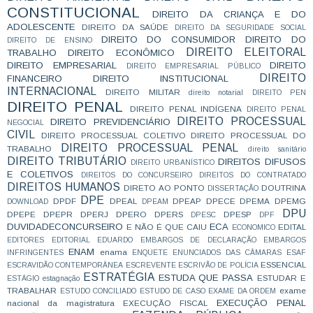
CONSTITUCIONAL
DIREITO DA CRIANÇA E DO
ADOLESCENTE
DIREITO DA SAÚDE
DIREITO DA SEGURIDADE SOCIAL
DIREITO DO CONSUMIDOR
DIREITO DO
DIREITO DE ENSINO
DIREITO ELEITORAL
TRABALHO
DIREITO ECONÔMICO
DIREITO EMPRESARIAL
DIREITO
DIREITO EMPRESARIAL PÚBLICO
DIREITO
FINANCEIRO
DIREITO INSTITUCIONAL
INTERNACIONAL
DIREITO MILITAR
direito notarial
DIREITO PEN
DIREITO PENAL
DIREITO PENAL INDÍGENA
DIREITO PENAL
DIREITO PROCESSUAL
DIREITO PREVIDENCIÁRIO
NEGOCIAL
CIVIL
DIREITO PROCESSUAL COLETIVO
DIREITO PROCESSUAL DO
DIREITO PROCESSUAL PENAL
TRABALHO
direito sanitário
DIREITO TRIBUTÁRIO
DIREITOS DIFUSOS
DIREITO URBANÍSTICO
E COLETIVOS
DIREITOS DO CONCURSEIRO
DIREITOS DO CONTRATADO
DIREITOS HUMANOS
DIRETO AO PONTO
DOUTRINA
DISSERTAÇÃO
DPE
DPDF
DPEAL
DPEAP
DPECE
DPEMA
DPEMG
DOWNLOAD
DPEAM
DPU
DPEPE
DPEPR
DPERJ
DPERO
DPERS
DPESP
DPESC
DPF
DUVIDADECONCURSEIRO
ECA
E NÃO É QUE CAIU
EDITAL
ECONOMICO
EDITORES
EDITORIAL
EDUARDO
EMBARGOS DE DECLARAÇÃO
EMBARGOS
ENAM
enama
INFRINGENTES
ENQUETE
ENUNCIADOS DAS CÂMARAS
ESAF
ESSENCIAL
ESCRAVIDÃO CONTEMPORÂNEA
ESCREVENTE
ESCRIVÃO DE POLÍCIA
ESTRATÉGIA
ESTUDA QUE PASSA
ESTUDAR E
ESTÁGIO
estagnação
TRABALHAR
exame
ESTUDO CONCILIADO
ESTUDO DE CASO
EXAME DA ORDEM
EXECUÇÃO PENAL
nacional da magistratura
EXECUÇÃO FISCAL