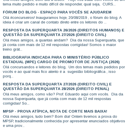
tema muito pedido e muito difícil de responder, qual seja, CURS...
FÓRUM DO BLOG - ESPAÇO PARA VOCÊS SE AJUDAREM
Olá #concurseiros! Inauguramos hoje, 20/08/2019 , o fórum do blog. A
ideia é criar um canal de contato direto entre os leitores do ...
RESPOSTA DA SUPERQUARTA 26/2026 (DIREITOS HUMANOS) E
QUESTÃO DA SUPERQUARTA 27/2026 (DIREITO CIVIL)
Olá meus amigos, a quantas andam? Dia da nossa Superquarta, que
já conta com mais de 12 mil respostas corrigidas! Somos o maior
treino grát...
BIBLIOGRAFIA INDICADA PARA O MINISTÉRIO PÚBLICO
ESTADUAL (MPE) CARGO DE PROMOTOR DE JUSTIÇA (2026)
Olá concursandos e leitores do blog, Um dos temas mais pedidos por
vocês e ao qual mais fico atento é a sugestão bibliográfica , isso
porq...
RESPOSTA DA SUPERQUARTA 27/2026 (DIREITO CIVIL) E
QUESTÃO DA SUPERQUARTA 28/2026 (DIREITO PENAL)
Olá meus amigos, como vão? Prof. Eduardo aqui com vocês. Dia da
nossa Superquarta, que já conta com mais de 12 mil respostas
corrigidas! So...
MPSP - PROVA ATÍPICA, NOTA DE CORTE MAIS BAIXA!
Olá meus amigos, tudo bem? Bom dia! Ontem tivemos a prova do
MPSP, tradicionalmente conhecida por apresentar enunciados objetivos
e uma prov...