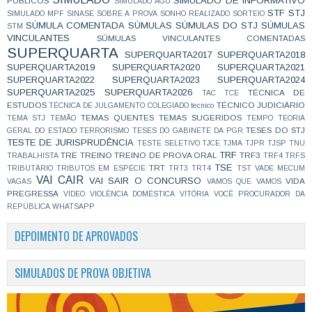
SIMULADO DE INFORMATIVO
PÚBLICOS
SIMULADO AGU
STF
STJ
SIMULADO MPF
SINASE
SOBRE A PROVA
SONHO REALIZADO
SORTEIO
SÚMULA COMENTADA
SÚMULAS
SÚMULAS DO STJ
SÚMULAS
STM
VINCULANTES
SÚMULAS VINCULANTES COMENTADAS
SUPERQUARTA
SUPERQUARTA2017
SUPERQUARTA2018
SUPERQUARTA2019
SUPERQUARTA2020
SUPERQUARTA2021
SUPERQUARTA2022
SUPERQUARTA2023
SUPERQUARTA2024
SUPERQUARTA2025
SUPERQUARTA2026
TÉCNICA DE
TAC
TCE
ESTUDOS
TÉCNICO JUDICIÁRIO
TÉCNICA DE JULGAMENTO COLEGIADO
tecnico
TEMAS QUENTES
TEMAS SUGERIDOS
TEMA STJ
TEMÃO
TEMPO
TEORIA
TESES DO STJ
GERAL DO ESTADO
TERRORISMO
TESES DO GABINETE DA PGR
TESTE DE JURISPRUDÊNCIA
TESTE SELETIVO
TJCE
TJMA
TJPR
TJSP
TNU
TRF
TRE
TREINO
TREINO DE PROVA ORAL
TRF3
TRABALHISTA
TRF4
TRFS
TSE
TRT
TRIBUTÁRIO
TRIBUTOS EM ESPÉCIE
TRT3
TRT4
TST
VADE MECUM
VAI CAIR
VAI SAIR O CONCURSO
VIDA
VAGAS
VAMOS QUE VAMOS
PREGRESSA
VIDEO
VIOLÊNCIA DOMÉSTICA
VITÓRIA
VOCÊ PROCURADOR DA
REPÚBLICA
WHATSAPP
DEPOIMENTO DE APROVADOS
SIMULADOS DE PROVA OBJETIVA