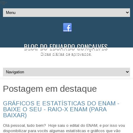
//]]>
BLOG DO EDUARDO GONÇALVES
Dicas diárias de aprovados.
Postagem em destaque
GRÁFICOS E ESTATÍSTICAS DO ENAM -
BAIXE O SEU - RAIO-X ENAM (PARA
BAIXAR)
Olá pessoal, tudo bem? Hoje saiu o edital do ENAM, e por isso vou
disponibilizar para vocês algumas estatísticas e gráficos que vão