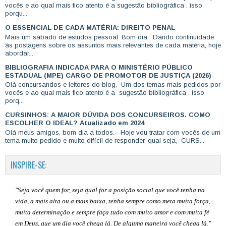
vocês e ao qual mais fico atento é a sugestão bibliográfica , isso
porqu...
O ESSENCIAL DE CADA MATÉRIA: DIREITO PENAL
Mais um sábado de estudos pessoal. Bom dia. Dando continuidade
às postagens sobre os assuntos mais relevantes de cada matéria, hoje
abordar...
BIBLIOGRAFIA INDICADA PARA O MINISTÉRIO PÚBLICO
ESTADUAL (MPE) CARGO DE PROMOTOR DE JUSTIÇA (2026)
Olá concursandos e leitores do blog, Um dos temas mais pedidos por
vocês e ao qual mais fico atento é a sugestão bibliográfica , isso
porq...
CURSINHOS: A MAIOR DÚVIDA DOS CONCURSEIROS. COMO
ESCOLHER O IDEAL? Atualizado em 2024
Olá meus amigos, bom dia a todos. Hoje vou tratar com vocês de um
tema muito pedido e muito difícil de responder, qual seja, CURS...
INSPIRE-SE:
"Seja você quem for, seja qual for a posição social que você tenha na
vida, a mais alta ou a mais baixa, tenha sempre como meta muita força,
muita determinação e sempre faça tudo com muito amor e com muita fé
em Deus, que um dia você chega lá. De alguma maneira você chega lá."