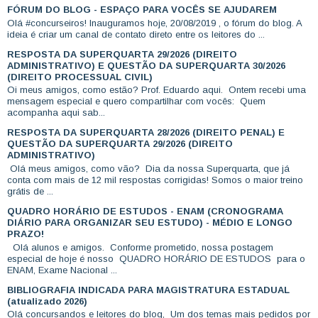
FÓRUM DO BLOG - ESPAÇO PARA VOCÊS SE AJUDAREM
Olá #concurseiros! Inauguramos hoje, 20/08/2019 , o fórum do blog. A
ideia é criar um canal de contato direto entre os leitores do ...
RESPOSTA DA SUPERQUARTA 29/2026 (DIREITO
ADMINISTRATIVO) E QUESTÃO DA SUPERQUARTA 30/2026
(DIREITO PROCESSUAL CIVIL)
Oi meus amigos, como estão? Prof. Eduardo aqui. Ontem recebi uma
mensagem especial e quero compartilhar com vocês: Quem
acompanha aqui sab...
RESPOSTA DA SUPERQUARTA 28/2026 (DIREITO PENAL) E
QUESTÃO DA SUPERQUARTA 29/2026 (DIREITO
ADMINISTRATIVO)
Olá meus amigos, como vão? Dia da nossa Superquarta, que já
conta com mais de 12 mil respostas corrigidas! Somos o maior treino
grátis de ...
QUADRO HORÁRIO DE ESTUDOS - ENAM (CRONOGRAMA
DIÁRIO PARA ORGANIZAR SEU ESTUDO) - MÉDIO E LONGO
PRAZO!
Olá alunos e amigos. Conforme prometido, nossa postagem
especial de hoje é nosso QUADRO HORÁRIO DE ESTUDOS para o
ENAM, Exame Nacional ...
BIBLIOGRAFIA INDICADA PARA MAGISTRATURA ESTADUAL
(atualizado 2026)
Olá concursandos e leitores do blog, Um dos temas mais pedidos por