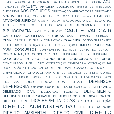
AGU
ADVOGADO DA UNIÃO
HUMOR
ADVOCACIA
AGENTE DE POLÍCIA
ANALISTA
ANALISTA JUDICIÁRIO
ALIMENTOS
analista tre
ANSIEDADE
AOS ESTUDOS
ANTICRIME
APROVAÇÃO
APROVAÇÕES
APROVADA
APROVADO
ATEAPOSSE
ARQUIVAMENTO
ART. 28 CPP
ASILO
assessor
ATIVIDADE JURÍDICA
AUDIO DE PROVA ORAL
ATOS INFRACIONAIS
ÁUDIO
BANCO DE ARGUMENTOS
AUDITOR FISCAL DO TRABALHO
BÁSICO
CAIU E VAI CAIR
BIBLIOGRAFIA
BIZU
C e E
CAC
CARREIRAS
CARREIRAS JURÍDICAS
CASO ELLWANGER
CEBRASPE
CESPE
COACHING
CNMP
CF
CF EM 20 DIAS
cnj
COACH
CÓDIGO DE TRÂNSITO
COMO SE PREPARAR
BRASILEIRO
COLABORAÇÃO
COMBATE À CORRUPÇÃO
PARA CONCURSOS
COMPROMISSO DE AJUSTAMENTO DE CONDUTA
CONCURSEIROS
CONCURSO
CONCENTRAÇÃO
CONCURFRIENDS
CONCURSO PÚBLICO
CONCURSOS
CONCURSOS FUTUROS
CONCURSOS NÍVEL HARD
CONTRATAÇÃO TEMPORÁRIA
CONVENÇÃO 169
CORTE INTERAMERICANA
CPC2015
COOPERAÇÃO INTERNACIONAL
CPI
CPR
CRIMINOLOGIA
CRONOGRAMA
CURSO
CTB
CURIOSIDADES
CURSINHO
CURSO ESTUDO DE CASO - TRF4
CURSO PARA A SUBJETIVA
CURSO PROVA
DEFENSOR
CURSO PROVA ORAL
DISCURSIVA
DEBATE
DEFENSORIA
DELEGADO
defensoria estadual
DEFESA DE CANDIDATOS
DEPOIMENTO
DELEGADO CIVIL
DELEGADO FEDERAL
DEPOIMENTO DE APROVADO
DESAFIOBLOGDOEDU
DICA
DICA AGU
DICA ESPERTA
DICAS
DICA DE OURO
DIREITO A EDUCAÇÃO
DIREITO ADMINISTRATIVO
DIREITO AGRÁRIO
DIREITO
DIREITO AMBIENTAL
DIREITO CIVIL