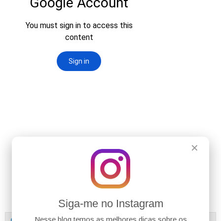
✕
Siga-me no Instagram
Nesse blog temos as melhores dicas sobre os