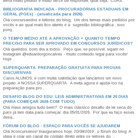
tema muito pedido e muito difícil de responder, qual seja, CURS...
BIBLIOGRAFIA INDICADA - PROCURADORIAS ESTADUAIS EM
GERAL (PGEs) - (atualizada para 2026)
Olá concursandos e leitores do blog, Um dos temas mais pedidos por
vocês e ao qual mais fico atento é a sugestão bibliográfica , isso
porq...
O TEMPO MÉDIO ATÉ A APROVAÇÃO = QUANTO TEMPO
PRECISO PARA SER APROVADO EM CONCURSOS JURÍDICOS?
Olá queridos, bom dia a todos. Peço que, se possível, sigam no
Instagram @eduardorgoncalves - muito conteúdo legal para vocês!
Hoje ...
SUPERQUARTA: PREPARAÇÃO GRATUITA PARA PROVAS
DISCURSIVAS
Caros ALUNOS, é com muita satisfação que lançamos um novo
projeto, A NOSSA SUPERQUARTA. A meta agora é ajudá-los na
preparação para pro...
DESAFIO BLOG DO EDU: LEIS ADMINISTRATIVAS EM 20 DIAS
(PARA COMEÇAR 2026 COM TUDO)
Olá meus amigos tudo bem? O mais clássico desafio de lei seca do
país já tem data para começar: dia 05/01/2026. Por que eu faço esses
desa...
FÓRUM DO BLOG - ESPAÇO PARA VOCÊS SE AJUDAREM
Olá #concurseiros! Inauguramos hoje, 20/08/2019 , o fórum do blog. A
ideia é criar um canal de contato direto entre os leitores do ...