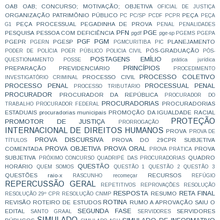
OAB
OAB; CONCURSO; MOTIVAÇÃO;
OBJETIVA
OFICIAL DE JUSTIÇA
ORGANIZAÇÃO
PATRIMÔNIO PÚBLICO
PEÇA
PC
PC/SP
PCDF
PCPR
PEÇA
PEÇA PROCESSUAL
PEGADINHA DE PROVA
G1
PENAL
PENALIDADES
PFN
PGE
PESQUISA
PESSOA COM DEFICIÊNCIA
pgdf
pge-sp
PGEMS
PGEPA
PGF
PGM
PGEPR
PGESP
PLANEJAMENTO
PGERN
PGMCURITIBA
PIC
PÓS-GRADUAÇÃO
PODER DE POLÍCIA
POER PÚBLICO
POLICIA CIVIL
PÓS-
POSTAGENS EMÍLIO
QUESTIONAMENTO
POSSE
prática jurídica
PRINCÍPIOS
PREPARAÇÃO
PREVIDENCIÁRIO
PROCEDIMENTO
PROCESSO COLETIVO
PROCESSO CIVIL
INVESTIGATÓRIO CRIMINAL
PROCESSO PENAL
PROCESSUAL PENAL
PROCESSO TRIBUTÁRIO
PROCURADOR
PROCURADOR DA REPÚBLICA
PROCURADOR DO
PROCURADORIAS
PROCURADORIAS
TRABALHO
PROCURADOR FEDERAL
ESTADUAIS
procuradorias municipais
PROMOÇÃO DA IGUALDADE RACIAL
PROTEÇÃO
PROMOTOR DE JUSTIÇA
PRORROGAÇÃO
INTERNACIONAL DE DIREITOS HUMANOS
PROVA
PROVA DE
PROVA DISCURSIVA
PROVA DO 29CPR SUBJETIVA
TÍTULOS
PROVA OBJETIVA
PROVA ORAL
COMENTADA
PROVA
PROVA PRÁTICA
SUBJETIVA
QUADRO
PRÓXIMO CONCURSO
QUADRIPÉ DAS PROCURADORIAS
QUESTÃO
HORÁRIO
QUEM SOMOS
QUESTÃO 1
QUESTÃO 2
QUESTÃO 3
QUESTÕES
raio-x
RECURSOS
RASCUNHO
recomeçar
REFÚGIO
REPERCUSSÃO GERAL
REPETITIVOS
REPROVAÇÕES
RESOLUÇÃO
RESPOSTA
RETA FINAL
RESUMO
RESOLUÇÃO 29º CPR
RESOLUÇÃO CNMP
ROTINA
REVISÃO
ROTEIRO DE ESTUDOS
RUMO A APROVAÇÃO
SAIU O
SEGUNDA FASE
EDITAL
SERVIDORES
SANTO GRAAL
SERVIDORES
SIMULADO