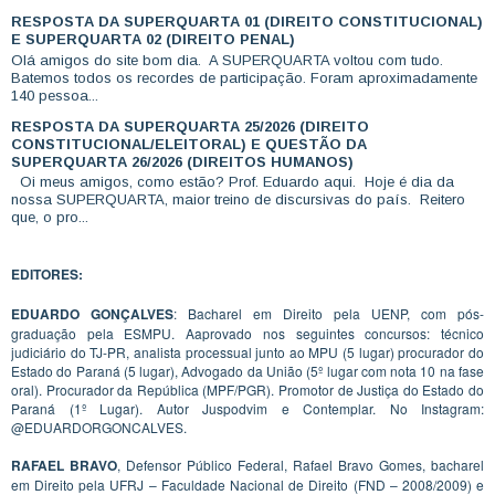
RESPOSTA DA SUPERQUARTA 01 (DIREITO CONSTITUCIONAL)
E SUPERQUARTA 02 (DIREITO PENAL)
Olá amigos do site bom dia. A SUPERQUARTA voltou com tudo.
Batemos todos os recordes de participação. Foram aproximadamente
140 pessoa...
RESPOSTA DA SUPERQUARTA 25/2026 (DIREITO
CONSTITUCIONAL/ELEITORAL) E QUESTÃO DA
SUPERQUARTA 26/2026 (DIREITOS HUMANOS)
Oi meus amigos, como estão? Prof. Eduardo aqui. Hoje é dia da
nossa SUPERQUARTA, maior treino de discursivas do país. Reitero
que, o pro...
EDITORES:
EDUARDO GONÇALVES
: Bacharel em Direito pela UENP, com pós-
graduação pela ESMPU. Aaprovado nos seguintes concursos: técnico
judiciário do TJ-PR, analista processual junto ao MPU (5 lugar) procurador do
Estado do Paraná (5 lugar), Advogado da União (5º lugar com nota 10 na fase
oral). Procurador da República (MPF/PGR). Promotor de Justiça do Estado do
Paraná (1º Lugar). Autor Juspodvim e Contemplar. No Instagram:
@EDUARDORGONCALVES.
RAFAEL BRAVO
, Defensor Público Federal, Rafael Bravo Gomes, bacharel
em Direito pela UFRJ – Faculdade Nacional de Direito (FND – 2008/2009) e