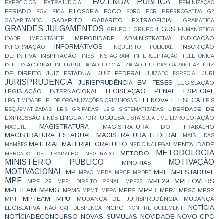
FAZENDA PÚBLICA
EXERCÍCIOS
EXTRAJUDICIAL
FEMINIZAÇÃO
FERIADO
FILOSOFIA
FOCO
FGV
FICA
FORO POR PRERROGATIVA
G2
GABARITO
GABARITO EXTRAOFICIAL
GABARITANDO
GRAMÁTICA
GRANDES JULGAMENTOS
GUS
GRUPO 1
GRUPO 4
HUMANÍSTICA
IMPROBIDADE ADMINISTRATIVA
INDICAÇÃO
IDADE
IMPORTANTE
INFORMATIVOS
INFORMAÇÃO
INSCRIÇÃO
INQUÉRITO POLICIAL
DEFINITIVA
INSPIRAÇÃO
INSS
INSTAGRAM
INTERCEPTAÇÃO TELEFÔNICA
INTERNACIONAL
JUIZ
INTERPRETAÇÃO
JUDICIALIZAÇÃO
JUIZ DAS GARANTIAS
DE DIREITO
JUIZ ESTADUAL
JUIZ FEDERAL
JUIZADO ESPECIAL
JURI
JURISPRUDENCIA
JURISPRUDÊNCIA EM TESES
LEGISLAÇÃO
LEGISLAÇÃO PENAL ESPECIAL
LEGISLAÇÃO INTERNACIONAL
LEI NOVA
LEI SECA
LEGITIMIDADE
LEI DE ORGANIZAÇÕES CRIMINOSAS
LEIS
LIBERDADE DE
ESQUEMATIZADAS
LEIS GRIFADAS
LEIS SISTEMATIZADAS
EXPRESSÃO
LÍNGUA PORTUGUESA
LOTAÇÃO
LINDB
LISTA SUJA
LIVE
LIVRO
MAGISTRATURA
MAGISTRATURA DO TRABALHO
MACETE
MAGISTRATURA ESTADUAL
MAGISTRATURA FEDERAL
MAIS LIDAS
MATERIAL
MATERIAL GRATUITO
MENTALIDADE
MAMÃES
MEDICINA LEGAL
METODOLOGIA
MÉTODO
MERCADO DE TRABALHO
MESTRADO
MINISTÉRIO PÚBLICO
MOTIVAÇÃO
MINORIAS
MOTIVACIONAL
MP
MPE
MPESTADUAL
MPAC
MPBA
MPCE
MPDFT
MPF
MPF29
MPFLOVERS
MPF 29
MPF; DIREITO PENAL
MPF28
MPFTEAM
MPMG
MPPR
MPMS
MPPE
MPRJ
MPSC
MPSP
MPMT
MPPA
MPTEAM
MPU
MPT
MUDANÇA DE JURISPRUDÊNCIA
MUDANÇA
NOTÍCIA
LEGISLATIVA
NCPC
NÃO CAI DESPENCA
NON REFOULEMENT
NOTÍCIADECONCURSO
NOVAS SÚMULAS
NOVIDADE
NOVO CPC