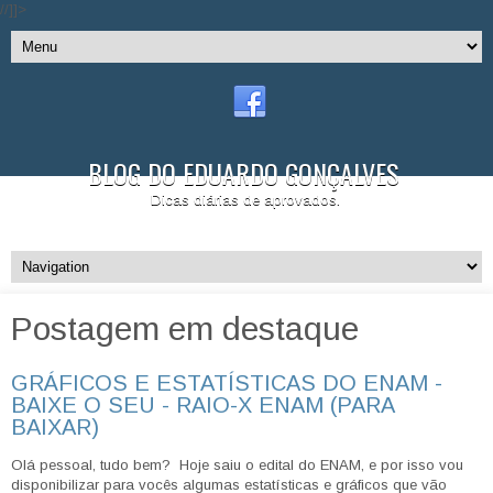
//]]>
BLOG DO EDUARDO GONÇALVES
Dicas diárias de aprovados.
Postagem em destaque
GRÁFICOS E ESTATÍSTICAS DO ENAM -
BAIXE O SEU - RAIO-X ENAM (PARA
BAIXAR)
Olá pessoal, tudo bem? Hoje saiu o edital do ENAM, e por isso vou
disponibilizar para vocês algumas estatísticas e gráficos que vão