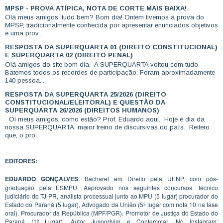
MPSP - PROVA ATÍPICA, NOTA DE CORTE MAIS BAIXA!
Olá meus amigos, tudo bem? Bom dia! Ontem tivemos a prova do
MPSP, tradicionalmente conhecida por apresentar enunciados objetivos
e uma prov...
RESPOSTA DA SUPERQUARTA 01 (DIREITO CONSTITUCIONAL)
E SUPERQUARTA 02 (DIREITO PENAL)
Olá amigos do site bom dia. A SUPERQUARTA voltou com tudo.
Batemos todos os recordes de participação. Foram aproximadamente
140 pessoa...
RESPOSTA DA SUPERQUARTA 25/2026 (DIREITO
CONSTITUCIONAL/ELEITORAL) E QUESTÃO DA
SUPERQUARTA 26/2026 (DIREITOS HUMANOS)
Oi meus amigos, como estão? Prof. Eduardo aqui. Hoje é dia da
nossa SUPERQUARTA, maior treino de discursivas do país. Reitero
que, o pro...
EDITORES:
EDUARDO GONÇALVES
: Bacharel em Direito pela UENP, com pós-
graduação pela ESMPU. Aaprovado nos seguintes concursos: técnico
judiciário do TJ-PR, analista processual junto ao MPU (5 lugar) procurador do
Estado do Paraná (5 lugar), Advogado da União (5º lugar com nota 10 na fase
oral). Procurador da República (MPF/PGR). Promotor de Justiça do Estado do
Paraná (1º Lugar). Autor Juspodvim e Contemplar. No Instagram: