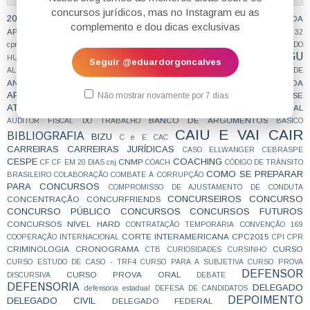
concursos jurídicos, mas no Instagram eu as
2015APROVAÇÃO
2016 O ANO DA APROVAÇÃO
2016
2017 O ANO DA
complemento e dou dicas exclusivas
29CPR
28 CPR
28CPR
2FASE
30CPR
APROVAÇÃO
27CPR
31 cpr
32
cpr
5ªCCR
AÇÃO CIVIL PÚBLICA
ACORDO DE NÃO PERSECUÇÃO PENAL
ADI DO
AGU
ADVOGADO DA UNIÃO
HUMOR
ADVOCACIA
AGENTE DE POLÍCIA
Seguir @eduardorgoncalves
ANALISTA
ANALISTA JUDICIÁRIO
ALIMENTOS
analista tre
ANSIEDADE
AOS ESTUDOS
ANTICRIME
APROVAÇÃO
APROVAÇÕES
APROVADA
APROVADO
ATEAPOSSE
Não mostrar novamente por 7 dias
ARQUIVAMENTO
ART. 28 CPP
ASILO
assessor
ATIVIDADE JURÍDICA
AUDIO DE PROVA ORAL
ATOS INFRACIONAIS
ÁUDIO
BANCO DE ARGUMENTOS
AUDITOR FISCAL DO TRABALHO
BÁSICO
CAIU E VAI CAIR
BIBLIOGRAFIA
BIZU
C e E
CAC
CARREIRAS
CARREIRAS JURÍDICAS
CASO ELLWANGER
CEBRASPE
CESPE
COACHING
CNMP
CF
CF EM 20 DIAS
cnj
COACH
CÓDIGO DE TRÂNSITO
COMO SE PREPARAR
BRASILEIRO
COLABORAÇÃO
COMBATE À CORRUPÇÃO
PARA CONCURSOS
COMPROMISSO DE AJUSTAMENTO DE CONDUTA
CONCURSEIROS
CONCURSO
CONCENTRAÇÃO
CONCURFRIENDS
CONCURSO PÚBLICO
CONCURSOS
CONCURSOS FUTUROS
CONCURSOS NÍVEL HARD
CONTRATAÇÃO TEMPORÁRIA
CONVENÇÃO 169
CORTE INTERAMERICANA
CPC2015
COOPERAÇÃO INTERNACIONAL
CPI
CPR
CRIMINOLOGIA
CRONOGRAMA
CURSO
CTB
CURIOSIDADES
CURSINHO
CURSO ESTUDO DE CASO - TRF4
CURSO PARA A SUBJETIVA
CURSO PROVA
DEFENSOR
CURSO PROVA ORAL
DISCURSIVA
DEBATE
DEFENSORIA
DELEGADO
defensoria estadual
DEFESA DE CANDIDATOS
DEPOIMENTO
DELEGADO CIVIL
DELEGADO FEDERAL