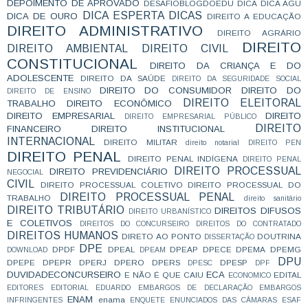
DEPOIMENTO DE APROVADO
DESAFIOBLOGDOEDU
DICA
DICA AGU
DICA ESPERTA
DICAS
DICA DE OURO
DIREITO A EDUCAÇÃO
DIREITO ADMINISTRATIVO
DIREITO AGRÁRIO
DIREITO
DIREITO AMBIENTAL
DIREITO CIVIL
CONSTITUCIONAL
DIREITO DA CRIANÇA E DO
ADOLESCENTE
DIREITO DA SAÚDE
DIREITO DA SEGURIDADE SOCIAL
DIREITO DO CONSUMIDOR
DIREITO DO
DIREITO DE ENSINO
DIREITO ELEITORAL
TRABALHO
DIREITO ECONÔMICO
DIREITO EMPRESARIAL
DIREITO
DIREITO EMPRESARIAL PÚBLICO
DIREITO
FINANCEIRO
DIREITO INSTITUCIONAL
INTERNACIONAL
DIREITO MILITAR
direito notarial
DIREITO PEN
DIREITO PENAL
DIREITO PENAL INDÍGENA
DIREITO PENAL
DIREITO PROCESSUAL
DIREITO PREVIDENCIÁRIO
NEGOCIAL
CIVIL
DIREITO PROCESSUAL COLETIVO
DIREITO PROCESSUAL DO
DIREITO PROCESSUAL PENAL
TRABALHO
direito sanitário
DIREITO TRIBUTÁRIO
DIREITOS DIFUSOS
DIREITO URBANÍSTICO
E COLETIVOS
DIREITOS DO CONCURSEIRO
DIREITOS DO CONTRATADO
DIREITOS HUMANOS
DIRETO AO PONTO
DOUTRINA
DISSERTAÇÃO
DPE
DPDF
DPEAL
DPEAP
DPECE
DPEMA
DPEMG
DOWNLOAD
DPEAM
DPU
DPEPE
DPEPR
DPERJ
DPERO
DPERS
DPESP
DPESC
DPF
DUVIDADECONCURSEIRO
ECA
E NÃO É QUE CAIU
EDITAL
ECONOMICO
EDITORES
EDITORIAL
EDUARDO
EMBARGOS DE DECLARAÇÃO
EMBARGOS
ENAM
enama
INFRINGENTES
ENQUETE
ENUNCIADOS DAS CÂMARAS
ESAF