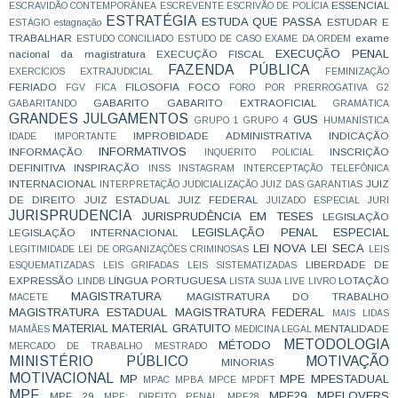
ESSENCIAL
ESCRAVIDÃO CONTEMPORÂNEA
ESCREVENTE
ESCRIVÃO DE POLÍCIA
ESTRATÉGIA
ESTUDA QUE PASSA
ESTUDAR E
ESTÁGIO
estagnação
TRABALHAR
exame
ESTUDO CONCILIADO
ESTUDO DE CASO
EXAME DA ORDEM
EXECUÇÃO PENAL
nacional da magistratura
EXECUÇÃO FISCAL
FAZENDA PÚBLICA
EXERCÍCIOS
EXTRAJUDICIAL
FEMINIZAÇÃO
FERIADO
FILOSOFIA
FOCO
FGV
FICA
FORO POR PRERROGATIVA
G2
GABARITO
GABARITO EXTRAOFICIAL
GABARITANDO
GRAMÁTICA
GRANDES JULGAMENTOS
GUS
GRUPO 1
GRUPO 4
HUMANÍSTICA
IMPROBIDADE ADMINISTRATIVA
INDICAÇÃO
IDADE
IMPORTANTE
INFORMATIVOS
INFORMAÇÃO
INSCRIÇÃO
INQUÉRITO POLICIAL
DEFINITIVA
INSPIRAÇÃO
INSS
INSTAGRAM
INTERCEPTAÇÃO TELEFÔNICA
INTERNACIONAL
JUIZ
INTERPRETAÇÃO
JUDICIALIZAÇÃO
JUIZ DAS GARANTIAS
DE DIREITO
JUIZ ESTADUAL
JUIZ FEDERAL
JUIZADO ESPECIAL
JURI
JURISPRUDENCIA
JURISPRUDÊNCIA EM TESES
LEGISLAÇÃO
LEGISLAÇÃO PENAL ESPECIAL
LEGISLAÇÃO INTERNACIONAL
LEI NOVA
LEI SECA
LEGITIMIDADE
LEI DE ORGANIZAÇÕES CRIMINOSAS
LEIS
LIBERDADE DE
ESQUEMATIZADAS
LEIS GRIFADAS
LEIS SISTEMATIZADAS
EXPRESSÃO
LÍNGUA PORTUGUESA
LOTAÇÃO
LINDB
LISTA SUJA
LIVE
LIVRO
MAGISTRATURA
MAGISTRATURA DO TRABALHO
MACETE
MAGISTRATURA ESTADUAL
MAGISTRATURA FEDERAL
MAIS LIDAS
MATERIAL
MATERIAL GRATUITO
MENTALIDADE
MAMÃES
MEDICINA LEGAL
METODOLOGIA
MÉTODO
MERCADO DE TRABALHO
MESTRADO
MINISTÉRIO PÚBLICO
MOTIVAÇÃO
MINORIAS
MOTIVACIONAL
MP
MPE
MPESTADUAL
MPAC
MPBA
MPCE
MPDFT
MPF
MPF29
MPFLOVERS
MPF 29
MPF; DIREITO PENAL
MPF28