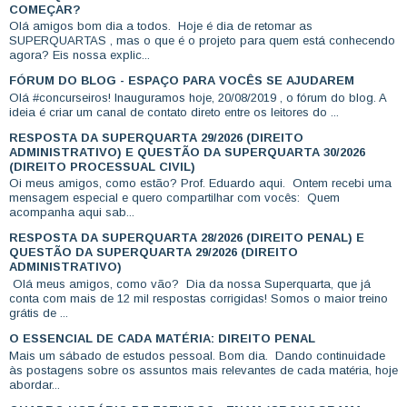
COMEÇAR?
Olá amigos bom dia a todos. Hoje é dia de retomar as
SUPERQUARTAS , mas o que é o projeto para quem está conhecendo
agora? Eis nossa explic...
FÓRUM DO BLOG - ESPAÇO PARA VOCÊS SE AJUDAREM
Olá #concurseiros! Inauguramos hoje, 20/08/2019 , o fórum do blog. A
ideia é criar um canal de contato direto entre os leitores do ...
RESPOSTA DA SUPERQUARTA 29/2026 (DIREITO
ADMINISTRATIVO) E QUESTÃO DA SUPERQUARTA 30/2026
(DIREITO PROCESSUAL CIVIL)
Oi meus amigos, como estão? Prof. Eduardo aqui. Ontem recebi uma
mensagem especial e quero compartilhar com vocês: Quem
acompanha aqui sab...
RESPOSTA DA SUPERQUARTA 28/2026 (DIREITO PENAL) E
QUESTÃO DA SUPERQUARTA 29/2026 (DIREITO
ADMINISTRATIVO)
Olá meus amigos, como vão? Dia da nossa Superquarta, que já
conta com mais de 12 mil respostas corrigidas! Somos o maior treino
grátis de ...
O ESSENCIAL DE CADA MATÉRIA: DIREITO PENAL
Mais um sábado de estudos pessoal. Bom dia. Dando continuidade
às postagens sobre os assuntos mais relevantes de cada matéria, hoje
abordar...