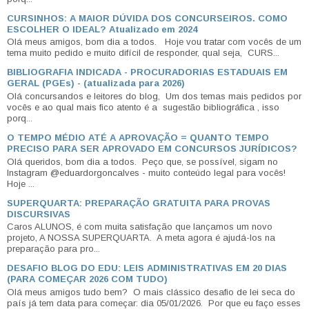
CURSINHOS: A MAIOR DÚVIDA DOS CONCURSEIROS. COMO
ESCOLHER O IDEAL? Atualizado em 2024
Olá meus amigos, bom dia a todos. Hoje vou tratar com vocês de um
tema muito pedido e muito difícil de responder, qual seja, CURS...
BIBLIOGRAFIA INDICADA - PROCURADORIAS ESTADUAIS EM
GERAL (PGEs) - (atualizada para 2026)
Olá concursandos e leitores do blog, Um dos temas mais pedidos por
vocês e ao qual mais fico atento é a sugestão bibliográfica , isso
porq...
O TEMPO MÉDIO ATÉ A APROVAÇÃO = QUANTO TEMPO
PRECISO PARA SER APROVADO EM CONCURSOS JURÍDICOS?
Olá queridos, bom dia a todos. Peço que, se possível, sigam no
Instagram @eduardorgoncalves - muito conteúdo legal para vocês!
Hoje ...
SUPERQUARTA: PREPARAÇÃO GRATUITA PARA PROVAS
DISCURSIVAS
Caros ALUNOS, é com muita satisfação que lançamos um novo
projeto, A NOSSA SUPERQUARTA. A meta agora é ajudá-los na
preparação para pro...
DESAFIO BLOG DO EDU: LEIS ADMINISTRATIVAS EM 20 DIAS
(PARA COMEÇAR 2026 COM TUDO)
Olá meus amigos tudo bem? O mais clássico desafio de lei seca do
país já tem data para começar: dia 05/01/2026. Por que eu faço esses