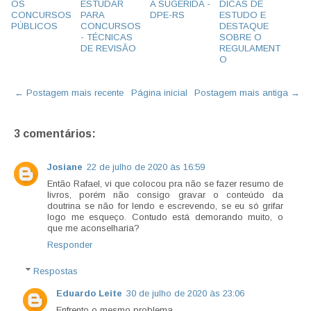
OS
ESTUDAR
A SUGERIDA -
DICAS DE
CONCURSOS
PARA
DPE-RS
ESTUDO E
PÚBLICOS
CONCURSOS
DESTAQUE
- TÉCNICAS
SOBRE O
DE REVISÃO
REGULAMENT
O
← Postagem mais recente
Página inicial
Postagem mais antiga →
3 comentários:
Josiane
22 de julho de 2020 às 16:59
Então Rafael, vi que colocou pra não se fazer resumo de
livros, porém não consigo gravar o conteúdo da
doutrina se não for lendo e escrevendo, se eu só grifar
logo me esqueço. Contudo está demorando muito, o
que me aconselharia?
Responder
Respostas
Eduardo Leite
30 de julho de 2020 às 23:06
Enfrento o mesmo problema.