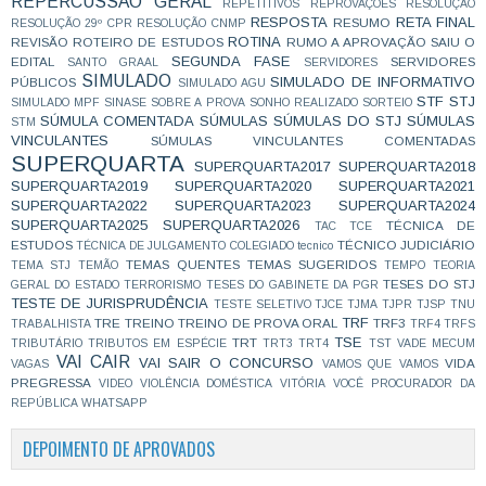
REPERCUSSÃO GERAL
REPETITIVOS
REPROVAÇÕES
RESOLUÇÃO
RESPOSTA
RETA FINAL
RESUMO
RESOLUÇÃO 29º CPR
RESOLUÇÃO CNMP
ROTINA
REVISÃO
ROTEIRO DE ESTUDOS
RUMO A APROVAÇÃO
SAIU O
SEGUNDA FASE
EDITAL
SERVIDORES
SANTO GRAAL
SERVIDORES
SIMULADO
SIMULADO DE INFORMATIVO
PÚBLICOS
SIMULADO AGU
STF
STJ
SIMULADO MPF
SINASE
SOBRE A PROVA
SONHO REALIZADO
SORTEIO
SÚMULA COMENTADA
SÚMULAS
SÚMULAS DO STJ
SÚMULAS
STM
VINCULANTES
SÚMULAS VINCULANTES COMENTADAS
SUPERQUARTA
SUPERQUARTA2017
SUPERQUARTA2018
SUPERQUARTA2019
SUPERQUARTA2020
SUPERQUARTA2021
SUPERQUARTA2022
SUPERQUARTA2023
SUPERQUARTA2024
SUPERQUARTA2025
SUPERQUARTA2026
TÉCNICA DE
TAC
TCE
ESTUDOS
TÉCNICO JUDICIÁRIO
TÉCNICA DE JULGAMENTO COLEGIADO
tecnico
TEMAS QUENTES
TEMAS SUGERIDOS
TEMA STJ
TEMÃO
TEMPO
TEORIA
TESES DO STJ
GERAL DO ESTADO
TERRORISMO
TESES DO GABINETE DA PGR
TESTE DE JURISPRUDÊNCIA
TESTE SELETIVO
TJCE
TJMA
TJPR
TJSP
TNU
TRF
TRE
TREINO
TREINO DE PROVA ORAL
TRF3
TRABALHISTA
TRF4
TRFS
TSE
TRT
TRIBUTÁRIO
TRIBUTOS EM ESPÉCIE
TRT3
TRT4
TST
VADE MECUM
VAI CAIR
VAI SAIR O CONCURSO
VIDA
VAGAS
VAMOS QUE VAMOS
PREGRESSA
VIDEO
VIOLÊNCIA DOMÉSTICA
VITÓRIA
VOCÊ PROCURADOR DA
REPÚBLICA
WHATSAPP
DEPOIMENTO DE APROVADOS