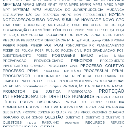
MPFTEAM
MPMG
MPPR
MPMS
MPPE
MPRJ
MPSC
MPSP
MPMT
MPPA
MPTEAM
MPU
MPT
MUDANÇA DE JURISPRUDÊNCIA
MUDANÇA
NOTÍCIA
LEGISLATIVA
NCPC
NÃO CAI DESPENCA
NON REFOULEMENT
NOTÍCIADECONCURSO
NOVAS SÚMULAS
NOVIDADE
NOVO CPC
OAB
OAB; CONCURSO; MOTIVAÇÃO;
OBJETIVA
OFICIAL DE JUSTIÇA
ORGANIZAÇÃO
PATRIMÔNIO PÚBLICO
PEÇA
PC
PC/SP
PCDF
PCPR
PEÇA
PEÇA PROCESSUAL
PEGADINHA DE PROVA
G1
PENAL
PENALIDADES
PFN
PGE
PESQUISA
PESSOA COM DEFICIÊNCIA
pgdf
pge-sp
PGEMS
PGEPA
PGF
PGM
PGEPR
PGESP
PLANEJAMENTO
PGERN
PGMCURITIBA
PIC
PÓS-GRADUAÇÃO
PODER DE POLÍCIA
POER PÚBLICO
POLICIA CIVIL
PÓS-
POSTAGENS EMÍLIO
QUESTIONAMENTO
POSSE
prática jurídica
PRINCÍPIOS
PREPARAÇÃO
PREVIDENCIÁRIO
PROCEDIMENTO
PROCESSO COLETIVO
PROCESSO CIVIL
INVESTIGATÓRIO CRIMINAL
PROCESSO PENAL
PROCESSUAL PENAL
PROCESSO TRIBUTÁRIO
PROCURADOR
PROCURADOR DA REPÚBLICA
PROCURADOR DO
PROCURADORIAS
PROCURADORIAS
TRABALHO
PROCURADOR FEDERAL
ESTADUAIS
procuradorias municipais
PROMOÇÃO DA IGUALDADE RACIAL
PROTEÇÃO
PROMOTOR DE JUSTIÇA
PRORROGAÇÃO
INTERNACIONAL DE DIREITOS HUMANOS
PROVA
PROVA DE
PROVA DISCURSIVA
PROVA DO 29CPR SUBJETIVA
TÍTULOS
PROVA OBJETIVA
PROVA ORAL
COMENTADA
PROVA
PROVA PRÁTICA
SUBJETIVA
QUADRO
PRÓXIMO CONCURSO
QUADRIPÉ DAS PROCURADORIAS
QUESTÃO
HORÁRIO
QUEM SOMOS
QUESTÃO 1
QUESTÃO 2
QUESTÃO 3
QUESTÕES
raio-x
RECURSOS
RASCUNHO
recomeçar
REFÚGIO