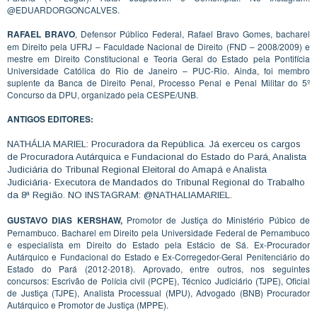
@EDUARDORGONCALVES.
RAFAEL BRAVO
, Defensor Público Federal, Rafael Bravo Gomes, bacharel
em Direito pela UFRJ – Faculdade Nacional de Direito (FND – 2008/2009) e
mestre em Direito Constitucional e Teoria Geral do Estado pela Pontifícia
Universidade Católica do Rio de Janeiro – PUC-Rio. Ainda, foi membro
suplente da Banca de Direito Penal, Processo Penal e Penal Militar do 5º
Concurso da DPU, organizado pela CESPE/UNB.
ANTIGOS EDITORES:
NATHÁLIA MARIEL: Procuradora da República. Já exerceu os cargos
de Procuradora Autárquica e Fundacional do Estado do Pará, Analista
Judiciária do Tribunal Regional Eleitoral do Amapá e Analista
Judiciária- Executora de Mandados do Tribunal Regional do Trabalho
da 8ª Região. NO INSTAGRAM: @NATHALIAMARIEL.
GUSTAVO DIAS KERSHAW,
Promotor de Justiça do Ministério Púbico de
Pernambuco. Bacharel em Direito pela Universidade Federal de Pernambuco
e especialista em Direito do Estado pela Estácio de Sá. Ex-Procurador
Autárquico e Fundacional do Estado e Ex-Corregedor-Geral Penitenciário do
Estado do Pará (2012-2018). Aprovado, entre outros, nos seguintes
concursos: Escrivão de Polícia civil (PCPE), Técnico Judiciário (TJPE), Oficial
de Justiça (TJPE), Analista Processual (MPU), Advogado (BNB) Procurador
Autárquico e Promotor de Justiça (MPPE).