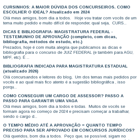
CURSINHOS: A MAIOR DÚVIDA DOS CONCURSEIROS. COMO
ESCOLHER O IDEAL? Atualizado em 2024
Olá meus amigos, bom dia a todos. Hoje vou tratar com vocês de um
tema muito pedido e muito difícil de responder, qual seja, CURS...
DICAS E BIBLIOGRAFIA- MAGISTRATURA FEDERAL -
TESTEMUNHO DE APROVAÇÃO (completo, com dicas,
bibliografia, métodos de estudo, etc.)
Prezados, hoje é com muita alegria que publicamos as dicas e
bibliografia para o concurso de JUIZ FEDERAL (e também para AGU,
MPF, etc). É ...
BIBLIOGRAFIA INDICADA PARA MAGISTRATURA ESTADUAL
(atualizado 2026)
Olá concursandos e leitores do blog, Um dos temas mais pedidos por
vocês e ao qual mais fico atento é a sugestão bibliográfica , isso
porqu...
COMO CONSEGUIR UM CARGO DE ASSESSOR? PASSO A
PASSO PARA GARANTIR UMA VAGA
Olá meus amigos, bom dia a todos e todas. Muitos de vocês se
formam agora no começo de 2024 e precisam começar a trabalhar,
sendo o cargo d...
O TEMPO MÉDIO ATÉ A APROVAÇÃO = QUANTO TEMPO
PRECISO PARA SER APROVADO EM CONCURSOS JURÍDICOS?
Olá queridos, bom dia a todos. Peço que, se possível, sigam no