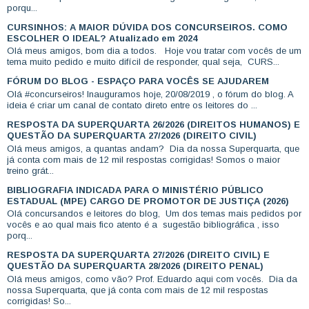
porqu...
CURSINHOS: A MAIOR DÚVIDA DOS CONCURSEIROS. COMO
ESCOLHER O IDEAL? Atualizado em 2024
Olá meus amigos, bom dia a todos. Hoje vou tratar com vocês de um
tema muito pedido e muito difícil de responder, qual seja, CURS...
FÓRUM DO BLOG - ESPAÇO PARA VOCÊS SE AJUDAREM
Olá #concurseiros! Inauguramos hoje, 20/08/2019 , o fórum do blog. A
ideia é criar um canal de contato direto entre os leitores do ...
RESPOSTA DA SUPERQUARTA 26/2026 (DIREITOS HUMANOS) E
QUESTÃO DA SUPERQUARTA 27/2026 (DIREITO CIVIL)
Olá meus amigos, a quantas andam? Dia da nossa Superquarta, que
já conta com mais de 12 mil respostas corrigidas! Somos o maior
treino grát...
BIBLIOGRAFIA INDICADA PARA O MINISTÉRIO PÚBLICO
ESTADUAL (MPE) CARGO DE PROMOTOR DE JUSTIÇA (2026)
Olá concursandos e leitores do blog, Um dos temas mais pedidos por
vocês e ao qual mais fico atento é a sugestão bibliográfica , isso
porq...
RESPOSTA DA SUPERQUARTA 27/2026 (DIREITO CIVIL) E
QUESTÃO DA SUPERQUARTA 28/2026 (DIREITO PENAL)
Olá meus amigos, como vão? Prof. Eduardo aqui com vocês. Dia da
nossa Superquarta, que já conta com mais de 12 mil respostas
corrigidas! So...