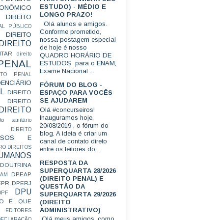
ESTUDO) - MÉDIO E
CONÔMICO
LONGO PRAZO!
DIREITO
Olá alunos e amigos.
AL PÚBLICO
Conforme prometido,
DIREITO
nossa postagem especial
DIREITO
de hoje é nosso
ITAR
direito
QUADRO HORÁRIO DE
 PENAL
ESTUDOS para o ENAM,
Exame Nacional ...
EITO PENAL
ENCIÁRIO
FÓRUM DO BLOG -
L
ESPAÇO PARA VOCÊS
DIREITO
SE AJUDAREM
DIREITO
DIREITO
Olá #concurseiros!
Inauguramos hoje,
ito sanitário
20/08/2019 , o fórum do
DIREITO
blog. A ideia é criar um
FUSOS E
canal de contato direto
RO
DIREITOS
entre os leitores do ...
HUMANOS
RESPOSTA DA
DOUTRINA
SUPERQUARTA 28/2026
DPEAP
EAM
(DIREITO PENAL) E
EPR
DPERJ
QUESTÃO DA
DPU
DPF
SUPERQUARTA 29/2026
O É QUE
(DIREITO
ADMINISTRATIVO)
EDITORES
Olá meus amigos, como
ECLARAÇÃO