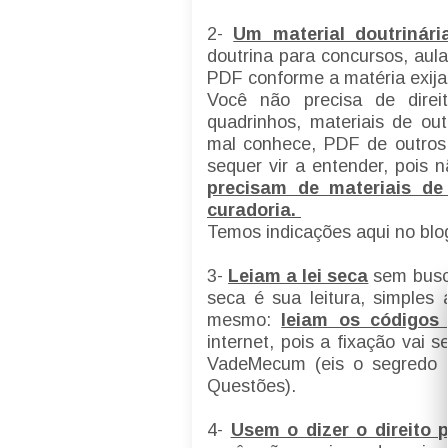
2-
Um material doutrinári
doutrina para concursos, aul
PDF conforme a matéria exij
Você não precisa de direi
quadrinhos, materiais de ou
mal conhece, PDF de outros
sequer vir a entender, pois 
precisam de materiais d
curadoria.
Temos indicações aqui no blog
3-
Leiam a lei seca
sem busca
seca é sua leitura, simples 
mesmo:
leiam os códigos 
internet, pois a fixação vai 
VadeMecum (eis o segredo 
Questões).
4-
Usem o dizer o direito p