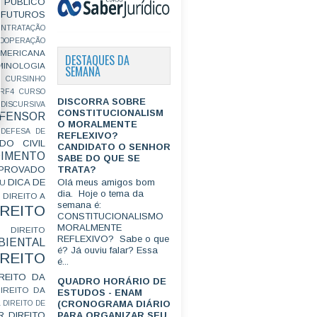
PÚBLICO
FUTUROS
ONTRATAÇÃO
OOPERAÇÃO
MERICANA
DESTAQUES DA
MINOLOGIA
SEMANA
CURSINHO
RF4
CURSO
DISCORRA SOBRE
ISCURSIVA
CONSTITUCIONALISM
FENSOR
O MORALMENTE
DEFESA DE
REFLEXIVO?
DO CIVIL
CANDIDATO O SENHOR
IMENTO
SABE DO QUE SE
TRATA?
ROVADO
DICA DE
Olá meus amigos bom
GU
dia. Hoje o tema da
DIREITO A
semana é:
IREITO
CONSTITUCIONALISMO
MORALMENTE
DIREITO
REFLEXIVO? Sabe o que
IENTAL
é? Já ouviu falar? Essa
IREITO
é...
IREITO DA
QUADRO HORÁRIO DE
IREITO DA
ESTUDOS - ENAM
(CRONOGRAMA DIÁRIO
L
DIREITO DE
R
DIREITO
PARA ORGANIZAR SEU