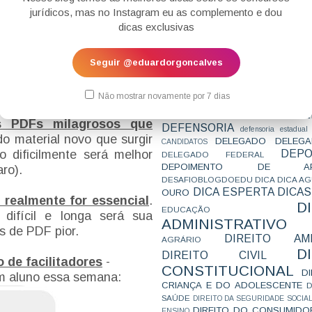
nada.
CONCURSO
CONCURSO 
jurídicos, mas no Instagram eu as complemento e dou
CONCURSOS
CONCURSOS 
dicas exclusivas
CONCURSOS NÍVEL HARD
C
ões
- mas tenham horários
TEMPORÁRIA
CONVENÇÃO 169
C
CORTE INTERA
INTERNACIONAL
Seguir @eduardorgoncalves
questões antes de sair seu
CPC2015
CRI
CPI
CPR
CRONOGRAMA
sam fazer curso de segunda
CTB
CURIOSIDADES
CURSO
CURSO ESTUDO DE CASO - T
hance de estar nela.
Não mostrar novamente por 7 dias
PARA A SUBJETIVA
CURSO PROVA D
DE
CURSO PROVA ORAL
DEBATE
 PDFs milagrosos que
DEFENSORIA
defensoria estadual
o material novo que surgir
DELEGADO
DELEGA
CANDIDATOS
DEPO
 dificilmente será melhor
DELEGADO FEDERAL
DEPOIMENTO DE AP
aro).
DESAFIOBLOGDOEDU
DICA
DICA A
DICA ESPERTA
DICAS
OURO
 realmente for essencial
.
D
EDUCAÇÃO
difícil e longa será sua
ADMINISTRATIVO
s de PDF pior.
DIREITO AMB
AGRÁRIO
D
DIREITO CIVIL
 de facilitadores
-
CONSTITUCIONAL
D
um aluno essa semana:
CRIANÇA E DO ADOLESCENTE
D
SAÚDE
DIREITO DA SEGURIDADE SOCIA
DIREITO DO CONSUMIDO
ENSINO