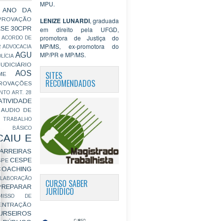
MPU.
 ANO DA
PROVAÇÃO
LENIZE LUNARDI
, graduada
ASE
30CPR
em direito pela UFGD,
promotora de Justiça do
ACORDO DE
MP/MS, ex-promotora do
R
ADVOCACIA
MP/PR e MP/MS.
AGU
LÍCIA
JUDICIÁRIO
AOS
SITES
ME
RECOMENDADOS
ROVAÇÕES
NTO
ART. 28
ATIVIDADE
AUDIO DE
 TRABALHO
BÁSICO
CAIU E
ARREIRAS
CESPE
SPE
COACHING
OLABORAÇÃO
CURSO SABER
PREPARAR
JURÍDICO
MISSO DE
ENTRAÇÃO
URSEIROS