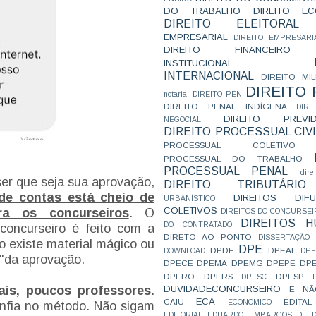
DO TRABALHO
DIREITO E
DIREITO ELEITORAL
EMPRESARIAL
DIREITO EMPRESARI
DIREITO FINANCEIRO
INSTITUCIONAL
INTERNACIONAL
DIREITO MIL
DIREITO
notarial
DIREITO PEN
DIREITO PENAL INDÍGENA
DIR
DIREITO PREVID
NEGOCIAL
DIREITO PROCESSUAL CIVI
PROCESSUAL COLETIVO
PROCESSUAL DO TRABALHO
PROCESSUAL PENAL
dire
ser que seja sua aprovação,
DIREITO TRIBUTÁRIO
 de contas está cheio de
DIREITOS DI
URBANÍSTICO
COLETIVOS
ara os concurseiros
. O
DIREITOS DO CONCURSEI
DIREITOS 
DO CONTRATADO
 concurseiro é feito com a
DIRETO AO PONTO
DISSERTAÇÃO
o existe material mágico ou
DPE
DPDF
DPEAL
DOWNLOAD
DP
F"da aprovação.
DPECE
DPEMA
DPEMG
DPEPE
DP
DPERO
DPERS
DPESP
DPESC
DUVIDADECONCURSEIRO
ais, poucos professores.
E NÃ
ECA
CAIU
EDITAL
ECONOMICO
nfia no método. Não sigam
EDITORIAL
EDUARDO
EMBARGOS DE D