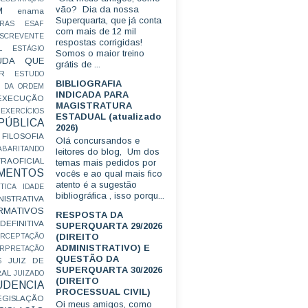
vão? Dia da nossa
M
enama
Superquarta, que já conta
RAS
ESAF
com mais de 12 mil
SCREVENTE
respostas corrigidas!
L
ESTÁGIO
Somos o maior treino
UDA QUE
grátis de ...
R
ESTUDO
BIBLIOGRAFIA
 DA ORDEM
INDICADA PARA
EXECUÇÃO
MAGISTRATURA
EXERCÍCIOS
ESTADUAL (atualizado
ÚBLICA
2026)
FILOSOFIA
Olá concursandos e
ABARITANDO
leitores do blog, Um dos
AOFICIAL
temas mais pedidos por
MENTOS
vocês e ao qual mais fico
atento é a sugestão
TICA
IDADE
bibliográfica , isso porqu...
ISTRATIVA
RMATIVOS
RESPOSTA DA
EFINITIVA
SUPERQUARTA 29/2026
(DIREITO
ERCEPTAÇÃO
ADMINISTRATIVO) E
ERPRETAÇÃO
QUESTÃO DA
JUIZ DE
S
SUPERQUARTA 30/2026
RAL
JUIZADO
(DIREITO
UDENCIA
PROCESSUAL CIVIL)
EGISLAÇÃO
Oi meus amigos, como