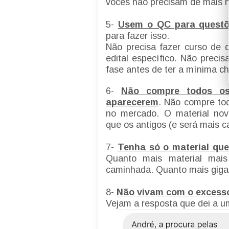
vocês não precisam de mais 
5-
Usem o QC para quest
para fazer isso.
Não precisa fazer curso de 
edital específico. Não preci
fase antes de ter a mínima c
6-
Não compre todos os
aparecerem
. Não compre tod
no mercado. O material novo
que os antigos (e será mais c
7-
Tenha só o material que
Quanto mais material mais 
caminhada. Quanto mais giga
8-
Não vivam com o excesso
Vejam a resposta que dei a 