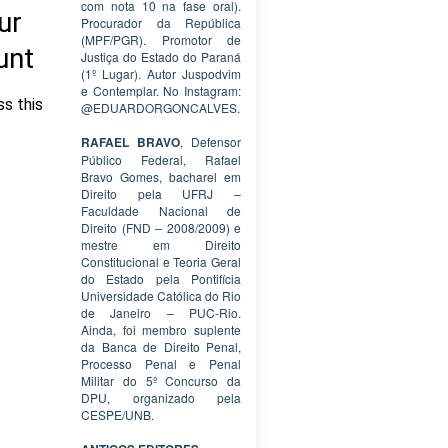
com nota 10 na fase oral).
Procurador da República
(MPF/PGR). Promotor de
Justiça do Estado do Paraná
(1º Lugar). Autor Juspodvim
e Contemplar. No Instagram:
@EDUARDORGONCALVES.
RAFAEL BRAVO
, Defensor
Público Federal, Rafael
Bravo Gomes, bacharel em
Direito pela UFRJ –
Faculdade Nacional de
Direito (FND – 2008/2009) e
mestre em Direito
Constitucional e Teoria Geral
do Estado pela Pontifícia
Universidade Católica do Rio
de Janeiro – PUC-Rio.
Ainda, foi membro suplente
da Banca de Direito Penal,
Processo Penal e Penal
Militar do 5º Concurso da
DPU, organizado pela
CESPE/UNB.