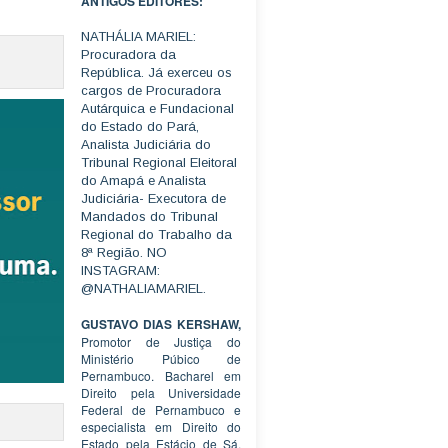
ANTIGOS EDITORES:
NATHÁLIA MARIEL:
Procuradora da
República. Já exerceu os
cargos de Procuradora
Autárquica e Fundacional
do Estado do Pará,
Analista Judiciária do
Tribunal Regional Eleitoral
do Amapá e Analista
Judiciária- Executora de
Mandados do Tribunal
Regional do Trabalho da
8ª Região. NO
INSTAGRAM:
@NATHALIAMARIEL.
GUSTAVO DIAS KERSHAW,
Promotor de Justiça do
Ministério Púbico de
Pernambuco. Bacharel em
Direito pela Universidade
Federal de Pernambuco e
especialista em Direito do
Estado pela Estácio de Sá.