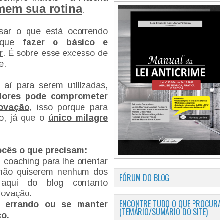
em sua rotina
.
sar o que está ocorrendo
e que
fazer o básico e
r
. É sobre esse excesso de
je.
 aí para serem utilizadas,
adores pode comprometer
ovação
, isso porque para
o, já que o
único milagre
ocês o que precisam:
 coaching para lhe orientar
não quiserem nenhum dos
FÓRUM DO BLOG
 aqui do blog contanto
rovação.
ENCONTRE TUDO O QUE PROCURA
 errando ou se manter
(TEMÁRIO/SUMÁRIO DO SITE)
co.