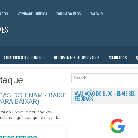
UARDO
ATIVIDADE JURÍDICA
FÓRUM DO BLOG
VAI CAIR
VES
A BIBLIOGRAFIA QUE INDICO
DEPOIMENTOS DE APROVADOS
SIMULADOS
taque
AVALIAÇÃO DO BLOG - ENVIE SEU
CAS DO ENAM - BAIXE
FEEDBACK
PARA BAIXAR)
tal do ENAM, e por isso vou
sticas e gráficos que vão ajudar ...