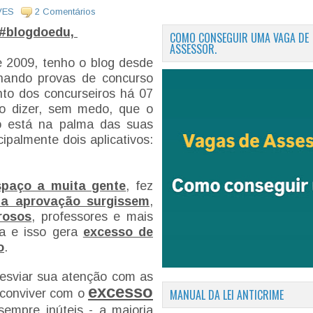
VES
2 Comentários
#blogdoedu,
COMO CONSEGUIR UMA VAGA DE
ASSESSOR.
 2009, tenho o blog desde
hando provas de concurso
to dos concurseiros há 07
o dizer, sem medo, que o
ro está na palma das suas
cipalmente dois aplicativos:
spaço a muita gente
, fez
da aprovação surgissem
,
rosos
, professores e mais
ia e isso gera
excesso de
o
.
desviar sua atenção com as
excesso
MANUAL DA LEI ANTICRIME
 conviver com o
empre inúteis - a maioria