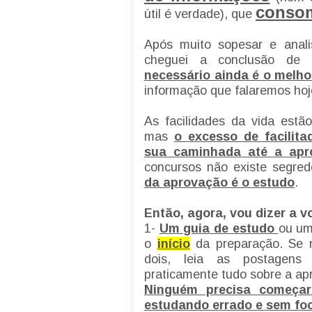
consom
útil é verdade), que
Após muito sopesar e anali
cheguei a conclusão d
necessário ainda é o melho
informação que falaremos ho
As facilidades da vida estão
mas
o excesso de facilit
sua caminhada até a apr
concursos não existe segred
da aprovação é o estudo
.
Então, agora, vou dizer a v
1-
Um guia de estudo
ou um
o
início
da preparação. Se 
dois, leia as postagens
praticamente tudo sobre a ap
Ninguém precisa começar
estudando errado e sem fo