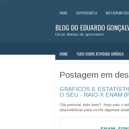
//]]>
HOME
SUPERQUARTA
INSTAGRAM ED
BLOG DO EDUARDO GONÇAL
Dicas diárias de aprovados.
HOME
TUDO SOBRE ATIVIDADE JURÍDICA
Postagem em des
GRÁFICOS E ESTATÍSTI
O SEU - RAIO-X ENAM (
Olá pessoal, tudo bem? Hoje saiu o edi
disponibilizar para vocês algumas estatí