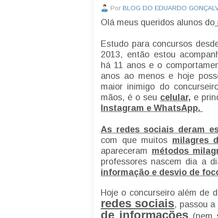
Por
BLOG DO EDUARDO GONÇAL
Olá meus queridos alunos do
Estudo para concursos desde
2013, então estou acompan
há 11 anos e o comportamen
anos ao menos e hoje poss
maior inimigo do concursei
mãos, é o seu
celular,
e prin
Instagram e WhatsApp.
As redes sociais deram e
com que muitos
milagres 
apareceram
métodos milag
professores nascem dia a d
informação e desvio de foc
Hoje o concurseiro além de 
redes sociais
, passou a
de informações
(nem s