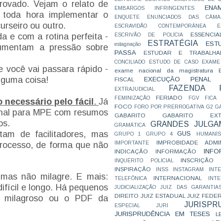
rovado. Vejam o relato de
ENA
EMBARGOS INFRINGENTES
 toda hora implementar o
ENQUETE
ENUNCIADOS DAS CÂMA
urseiro ou outro.
ESCRAVIDÃO CONTEMPORÂNEA
E
ESSENCIA
 e com a rotina perfeita -
ESCRIVÃO DE POLÍCIA
ESTRATÉGIA
EST
estagnação
aumentam a pressão sobre
PASSA
ESTUDAR E TRABALHA
CONCILIADO
ESTUDO DE CASO
EXAME
você vai passara rápido -
exame nacional da magistratura
lguma coisa!
EXECUÇÃO PENAL
FISCAL
FAZENDA P
EXTRAJUDICIAL
FERIADO
FEMINIZAÇÃO
FGV
FICA
 necessário pelo fácil
.
Já
FOCO
FORO POR PRERROGATIVA
G2
G
penal para MPE com resumos
GABARITO
GABARITO EXTR
os.
GRANDES JULGA
GRAMÁTICA
am de facilitadores, mas
GUS
GRUPO 1
GRUPO 4
HUMANÍS
IMPROBIDADE ADMIN
IMPORTANTE
processo, de forma que não
INFO
INDICAÇÃO
INFORMAÇÃO
INSCRIÇÃO D
INQUÉRITO POLICIAL
INSPIRAÇÃO
INSS
INSTAGRAM
INT
 mas não milagre. E mais:
INTERNACIONAL
TELEFÔNICA
INT
difícil e longo. Há pequenos
JUDICIALIZAÇÃO
JUIZ DAS GARANTIA
DIREITO
JUIZ ESTADUAL
JUIZ FEDE
o milagroso ou o PDF da
JURISPR
ESPECIAL
JURI
JURISPRUDÊNCIA EM TESES
L