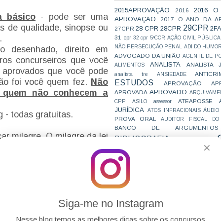
2015APROVAÇÃO
2016 O
2016
a básico
- pode ser uma
APROVAÇÃO
2017 O ANO DA A
as de qualidade, sinopse ou
29CPR
28 CPR
28CPR
2F
27CPR
a.
31 cpr
32 cpr
5ªCCR
AÇÃO CIVIL PÚBLICA
NÃO PERSECUÇÃO PENAL
ADI DO HUMO
to desenhado, direito em
ADVOGADO DA UNIÃO
AGENTE DE PO
tros concurseiros que você
ANALISTA
ANALISTA 
ALIMENTOS
 aprovados que você pode
ANTICRI
analista tre
ANSIEDADE
não foi você quem fez.
Não
ESTUDOS
APROVAÇÃO
AP
e quem não conhecem a
APROVADO
APROVADA
ARQUIVAME
ATEAPOSSE
CPP
ASILO
assessor
JURÍDICA
ATOS INFRACIONAIS
ÁUDIO
 - todas gratuitas.
PROVA ORAL
AUDITOR FISCAL DO
BANCO DE ARGUMENTOS
r milagre. O milagre da lei
BIBLIOGRAFIA
BIZU
C e E
CAC
assim. Aqui sugiro ser raiz
✕
VAI CAIR
CARREIRAS
C
secos.
Não usem nem a
JURÍDICAS
CASO ELLWANGER
CEBRA
ser menor. Foco absoluto no
CNMP
CF
CF EM 20 DIAS
cnj
COACH
da lei seca VadeMecum +
CÓDIGO DE TRÂNSITO BRASILEIRO
C
COMO SE 
COMBATE À CORRUPÇÃO
PARA CONCURSOS
COMPRO
Siga-me no Instagram
CONC
AJUSTAMENTO DE CONDUTA
ara jurisprudência
. E só,
CONC
CONCURFRIENDS
Nesse blog temos as melhores dicas sobre os concursos