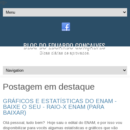
//]]>
BLOG DO EDUARDO GONÇALVES
Dicas diárias de aprovados.
Postagem em destaque
GRÁFICOS E ESTATÍSTICAS DO ENAM -
BAIXE O SEU - RAIO-X ENAM (PARA
BAIXAR)
Olá pessoal, tudo bem? Hoje saiu o edital do ENAM, e por isso vou
disponibilizar para vocês algumas estatísticas e gráficos que vão