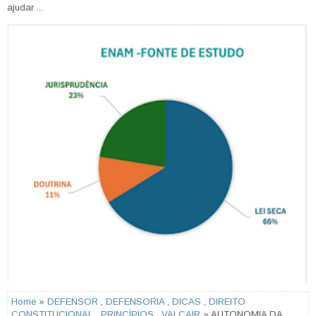
ajudar ...
Home
»
DEFENSOR
,
DEFENSORIA
,
DICAS
,
DIREITO
CONSTITUCIONAL
,
PRINCÍPIOS
,
VAI CAIR
» AUTONOMIA DA