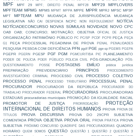
MPF
MPF29
MPFLOVERS
MPF 29
MPF; DIREITO PENAL
MPF28
MPFTEAM
MPMG
MPPR
MPMS
MPPE
MPRJ
MPSC
MPSP
MPMT
MPPA
MPTEAM
MPU
MPT
MUDANÇA DE JURISPRUDÊNCIA
MUDANÇA
NOTÍCIA
LEGISLATIVA
NCPC
NÃO CAI DESPENCA
NON REFOULEMENT
NOTÍCIADECONCURSO
NOVAS SÚMULAS
NOVIDADE
NOVO CPC
OAB
OAB; CONCURSO; MOTIVAÇÃO;
OBJETIVA
OFICIAL DE JUSTIÇA
ORGANIZAÇÃO
PATRIMÔNIO PÚBLICO
PEÇA
PC
PC/SP
PCDF
PCPR
PEÇA
PEÇA PROCESSUAL
PEGADINHA DE PROVA
G1
PENAL
PENALIDADES
PFN
PGE
PESQUISA
PESSOA COM DEFICIÊNCIA
pgdf
pge-sp
PGEMS
PGEPA
PGF
PGM
PGEPR
PGESP
PLANEJAMENTO
PGERN
PGMCURITIBA
PIC
PÓS-GRADUAÇÃO
PODER DE POLÍCIA
POER PÚBLICO
POLICIA CIVIL
PÓS-
POSTAGENS EMÍLIO
QUESTIONAMENTO
POSSE
prática jurídica
PRINCÍPIOS
PREPARAÇÃO
PREVIDENCIÁRIO
PROCEDIMENTO
PROCESSO COLETIVO
PROCESSO CIVIL
INVESTIGATÓRIO CRIMINAL
PROCESSO PENAL
PROCESSUAL PENAL
PROCESSO TRIBUTÁRIO
PROCURADOR
PROCURADOR DA REPÚBLICA
PROCURADOR DO
PROCURADORIAS
PROCURADORIAS
TRABALHO
PROCURADOR FEDERAL
ESTADUAIS
procuradorias municipais
PROMOÇÃO DA IGUALDADE RACIAL
PROTEÇÃO
PROMOTOR DE JUSTIÇA
PRORROGAÇÃO
INTERNACIONAL DE DIREITOS HUMANOS
PROVA
PROVA DE
PROVA DISCURSIVA
PROVA DO 29CPR SUBJETIVA
TÍTULOS
PROVA OBJETIVA
PROVA ORAL
COMENTADA
PROVA
PROVA PRÁTICA
SUBJETIVA
QUADRO
PRÓXIMO CONCURSO
QUADRIPÉ DAS PROCURADORIAS
QUESTÃO
HORÁRIO
QUEM SOMOS
QUESTÃO 1
QUESTÃO 2
QUESTÃO 3