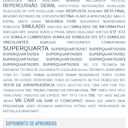
QUESTÕES
raio-x
RECURSOS
RASCUNHO
recomeçar
REFÚGIO
REPERCUSSÃO GERAL
REPETITIVOS
REPROVAÇÕES
RESOLUÇÃO
RESPOSTA
RETA FINAL
RESUMO
RESOLUÇÃO 29º CPR
RESOLUÇÃO CNMP
ROTINA
REVISÃO
ROTEIRO DE ESTUDOS
RUMO A APROVAÇÃO
SAIU O
SEGUNDA FASE
EDITAL
SERVIDORES
SANTO GRAAL
SERVIDORES
SIMULADO
SIMULADO DE INFORMATIVO
PÚBLICOS
SIMULADO AGU
STF
STJ
SIMULADO MPF
SINASE
SOBRE A PROVA
SONHO REALIZADO
SORTEIO
SÚMULA COMENTADA
SÚMULAS
SÚMULAS DO STJ
SÚMULAS
STM
VINCULANTES
SÚMULAS VINCULANTES COMENTADAS
SUPERQUARTA
SUPERQUARTA2017
SUPERQUARTA2018
SUPERQUARTA2019
SUPERQUARTA2020
SUPERQUARTA2021
SUPERQUARTA2022
SUPERQUARTA2023
SUPERQUARTA2024
SUPERQUARTA2025
SUPERQUARTA2026
TÉCNICA DE
TAC
TCE
ESTUDOS
TÉCNICO JUDICIÁRIO
TÉCNICA DE JULGAMENTO COLEGIADO
tecnico
TEMAS QUENTES
TEMAS SUGERIDOS
TEMA STJ
TEMÃO
TEMPO
TEORIA
TESES DO STJ
GERAL DO ESTADO
TERRORISMO
TESES DO GABINETE DA PGR
TESTE DE JURISPRUDÊNCIA
TESTE SELETIVO
TJCE
TJMA
TJPR
TJSP
TNU
TRF
TRE
TREINO
TREINO DE PROVA ORAL
TRF3
TRABALHISTA
TRF4
TRFS
TSE
TRT
TRIBUTÁRIO
TRIBUTOS EM ESPÉCIE
TRT3
TRT4
TST
VADE MECUM
VAI CAIR
VAI SAIR O CONCURSO
VIDA
VAGAS
VAMOS QUE VAMOS
PREGRESSA
VIDEO
VIOLÊNCIA DOMÉSTICA
VITÓRIA
VOCÊ PROCURADOR DA
REPÚBLICA
WHATSAPP
DEPOIMENTO DE APROVADOS