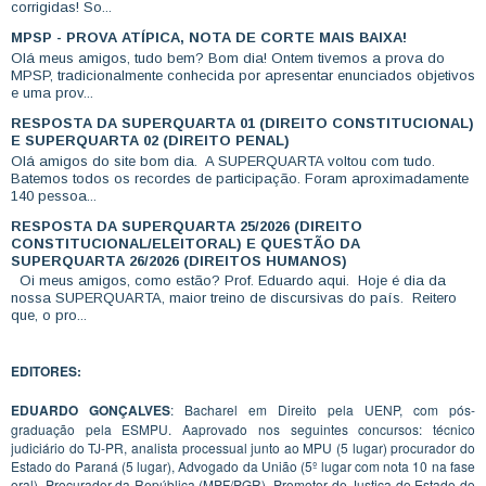
corrigidas! So...
MPSP - PROVA ATÍPICA, NOTA DE CORTE MAIS BAIXA!
Olá meus amigos, tudo bem? Bom dia! Ontem tivemos a prova do
MPSP, tradicionalmente conhecida por apresentar enunciados objetivos
e uma prov...
RESPOSTA DA SUPERQUARTA 01 (DIREITO CONSTITUCIONAL)
E SUPERQUARTA 02 (DIREITO PENAL)
Olá amigos do site bom dia. A SUPERQUARTA voltou com tudo.
Batemos todos os recordes de participação. Foram aproximadamente
140 pessoa...
RESPOSTA DA SUPERQUARTA 25/2026 (DIREITO
CONSTITUCIONAL/ELEITORAL) E QUESTÃO DA
SUPERQUARTA 26/2026 (DIREITOS HUMANOS)
Oi meus amigos, como estão? Prof. Eduardo aqui. Hoje é dia da
nossa SUPERQUARTA, maior treino de discursivas do país. Reitero
que, o pro...
EDITORES:
EDUARDO GONÇALVES
: Bacharel em Direito pela UENP, com pós-
graduação pela ESMPU. Aaprovado nos seguintes concursos: técnico
judiciário do TJ-PR, analista processual junto ao MPU (5 lugar) procurador do
Estado do Paraná (5 lugar), Advogado da União (5º lugar com nota 10 na fase
oral). Procurador da República (MPF/PGR). Promotor de Justiça do Estado do