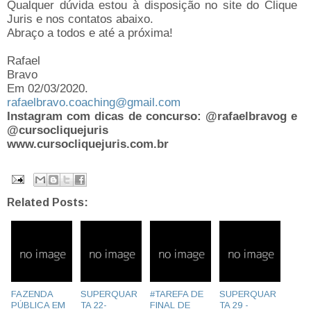
Qualquer dúvida estou à disposição no site do Clique
Juris e nos contatos abaixo.
Abraço a todos e até a próxima!
Rafael
Bravo
Em 02/03/2020.
rafaelbravo.coaching@gmail.com
Instagram com dicas de concurso: @rafaelbravog e
@cursocliquejuris
www.cursocliquejuris.com.br
Related Posts:
FAZENDA
SUPERQUAR
#TAREFA DE
SUPERQUAR
PÚBLICA EM
TA 22-
FINAL DE
TA 29 -