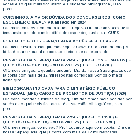
vocês e ao qual mais fico atento é a sugestão bibliográfica , isso
porqu...
CURSINHOS: A MAIOR DÚVIDA DOS CONCURSEIROS. COMO
ESCOLHER O IDEAL? Atualizado em 2024
Olá meus amigos, bom dia a todos. Hoje vou tratar com vocês de um
tema muito pedido e muito difícil de responder, qual seja, CURS...
FÓRUM DO BLOG - ESPAÇO PARA VOCÊS SE AJUDAREM
Olá #concurseiros! Inauguramos hoje, 20/08/2019 , o fórum do blog. A
ideia é criar um canal de contato direto entre os leitores do ...
RESPOSTA DA SUPERQUARTA 26/2026 (DIREITOS HUMANOS) E
QUESTÃO DA SUPERQUARTA 27/2026 (DIREITO CIVIL)
Olá meus amigos, a quantas andam? Dia da nossa Superquarta, que
já conta com mais de 12 mil respostas corrigidas! Somos o maior
treino grát...
BIBLIOGRAFIA INDICADA PARA O MINISTÉRIO PÚBLICO
ESTADUAL (MPE) CARGO DE PROMOTOR DE JUSTIÇA (2026)
Olá concursandos e leitores do blog, Um dos temas mais pedidos por
vocês e ao qual mais fico atento é a sugestão bibliográfica , isso
porq...
RESPOSTA DA SUPERQUARTA 27/2026 (DIREITO CIVIL) E
QUESTÃO DA SUPERQUARTA 28/2026 (DIREITO PENAL)
Olá meus amigos, como vão? Prof. Eduardo aqui com vocês. Dia da
nossa Superquarta, que já conta com mais de 12 mil respostas