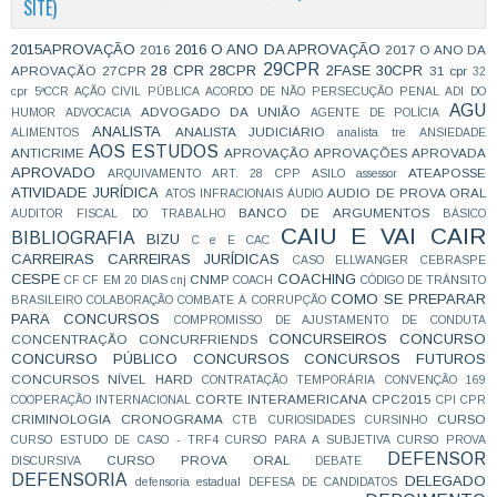
SITE)
2015APROVAÇÃO
2016 O ANO DA APROVAÇÃO
2016
2017 O ANO DA
29CPR
28 CPR
28CPR
2FASE
30CPR
APROVAÇÃO
27CPR
31 cpr
32
cpr
5ªCCR
AÇÃO CIVIL PÚBLICA
ACORDO DE NÃO PERSECUÇÃO PENAL
ADI DO
AGU
ADVOGADO DA UNIÃO
HUMOR
ADVOCACIA
AGENTE DE POLÍCIA
ANALISTA
ANALISTA JUDICIÁRIO
ALIMENTOS
analista tre
ANSIEDADE
AOS ESTUDOS
ANTICRIME
APROVAÇÃO
APROVAÇÕES
APROVADA
APROVADO
ATEAPOSSE
ARQUIVAMENTO
ART. 28 CPP
ASILO
assessor
ATIVIDADE JURÍDICA
AUDIO DE PROVA ORAL
ATOS INFRACIONAIS
ÁUDIO
BANCO DE ARGUMENTOS
AUDITOR FISCAL DO TRABALHO
BÁSICO
CAIU E VAI CAIR
BIBLIOGRAFIA
BIZU
C e E
CAC
CARREIRAS
CARREIRAS JURÍDICAS
CASO ELLWANGER
CEBRASPE
CESPE
COACHING
CNMP
CF
CF EM 20 DIAS
cnj
COACH
CÓDIGO DE TRÂNSITO
COMO SE PREPARAR
BRASILEIRO
COLABORAÇÃO
COMBATE À CORRUPÇÃO
PARA CONCURSOS
COMPROMISSO DE AJUSTAMENTO DE CONDUTA
CONCURSEIROS
CONCURSO
CONCENTRAÇÃO
CONCURFRIENDS
CONCURSO PÚBLICO
CONCURSOS
CONCURSOS FUTUROS
CONCURSOS NÍVEL HARD
CONTRATAÇÃO TEMPORÁRIA
CONVENÇÃO 169
CORTE INTERAMERICANA
CPC2015
COOPERAÇÃO INTERNACIONAL
CPI
CPR
CRIMINOLOGIA
CRONOGRAMA
CURSO
CTB
CURIOSIDADES
CURSINHO
CURSO ESTUDO DE CASO - TRF4
CURSO PARA A SUBJETIVA
CURSO PROVA
DEFENSOR
CURSO PROVA ORAL
DISCURSIVA
DEBATE
DEFENSORIA
DELEGADO
defensoria estadual
DEFESA DE CANDIDATOS