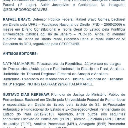
Paraná (1º Lugar). Autor Juspodvim e Contemplar. No Instagram:
@EDUARDORGONCALVES.
RAFAEL BRAVO
, Defensor Público Federal, Rafael Bravo Gomes, bacharel
em Direito pela UFRJ – Faculdade Nacional de Direito (FND – 2008/2009) e
mestre em Direito Constitucional e Teoria Geral do Estado pela Pontifícia
Universidade Católica do Rio de Janeiro – PUC-Rio. Ainda, foi membro
suplente da Banca de Direito Penal, Processo Penal e Penal Militar do 5º
Concurso da DPU, organizado pela CESPE/UNB.
ANTIGOS EDITORES:
NATHÁLIA MARIEL: Procuradora da República. Já exerceu os cargos
de Procuradora Autárquica e Fundacional do Estado do Pará, Analista
Judiciária do Tribunal Regional Eleitoral do Amapá e Analista
Judiciária- Executora de Mandados do Tribunal Regional do Trabalho
da 8ª Região. NO INSTAGRAM: @NATHALIAMARIEL.
GUSTAVO DIAS KERSHAW,
Promotor de Justiça do Ministério Púbico de
Pernambuco. Bacharel em Direito pela Universidade Federal de Pernambuco
e especialista em Direito do Estado pela Estácio de Sá. Ex-Procurador
Autárquico e Fundacional do Estado e Ex-Corregedor-Geral Penitenciário do
Estado do Pará (2012-2018). Aprovado, entre outros, nos seguintes
concursos: Escrivão de Polícia civil (PCPE), Técnico Judiciário (TJPE), Oficial
de Justiça (TJPE), Analista Processual (MPU), Advogado (BNB) Procurador