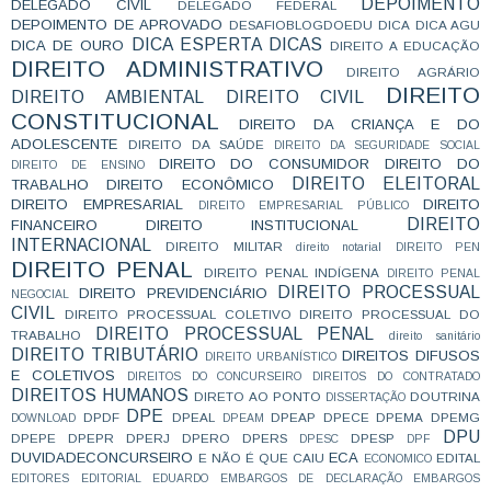
DEPOIMENTO
DELEGADO CIVIL
DELEGADO FEDERAL
DEPOIMENTO DE APROVADO
DESAFIOBLOGDOEDU
DICA
DICA AGU
DICA ESPERTA
DICAS
DICA DE OURO
DIREITO A EDUCAÇÃO
DIREITO ADMINISTRATIVO
DIREITO AGRÁRIO
DIREITO
DIREITO AMBIENTAL
DIREITO CIVIL
CONSTITUCIONAL
DIREITO DA CRIANÇA E DO
ADOLESCENTE
DIREITO DA SAÚDE
DIREITO DA SEGURIDADE SOCIAL
DIREITO DO CONSUMIDOR
DIREITO DO
DIREITO DE ENSINO
DIREITO ELEITORAL
TRABALHO
DIREITO ECONÔMICO
DIREITO EMPRESARIAL
DIREITO
DIREITO EMPRESARIAL PÚBLICO
DIREITO
FINANCEIRO
DIREITO INSTITUCIONAL
INTERNACIONAL
DIREITO MILITAR
direito notarial
DIREITO PEN
DIREITO PENAL
DIREITO PENAL INDÍGENA
DIREITO PENAL
DIREITO PROCESSUAL
DIREITO PREVIDENCIÁRIO
NEGOCIAL
CIVIL
DIREITO PROCESSUAL COLETIVO
DIREITO PROCESSUAL DO
DIREITO PROCESSUAL PENAL
TRABALHO
direito sanitário
DIREITO TRIBUTÁRIO
DIREITOS DIFUSOS
DIREITO URBANÍSTICO
E COLETIVOS
DIREITOS DO CONCURSEIRO
DIREITOS DO CONTRATADO
DIREITOS HUMANOS
DIRETO AO PONTO
DOUTRINA
DISSERTAÇÃO
DPE
DPDF
DPEAL
DPEAP
DPECE
DPEMA
DPEMG
DOWNLOAD
DPEAM
DPU
DPEPE
DPEPR
DPERJ
DPERO
DPERS
DPESP
DPESC
DPF
DUVIDADECONCURSEIRO
ECA
E NÃO É QUE CAIU
EDITAL
ECONOMICO
EDITORES
EDITORIAL
EDUARDO
EMBARGOS DE DECLARAÇÃO
EMBARGOS