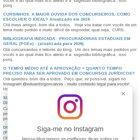
vocês e ao qual mais fico atento é a sugestão bibliográfica , isso
porq...
CURSINHOS: A MAIOR DÚVIDA DOS CONCURSEIROS. COMO
ESCOLHER O IDEAL? Atualizado em 2024
Olá meus amigos, bom dia a todos. Hoje vou tratar com vocês de um
tema muito pedido e muito difícil de responder, qual seja, CURS...
BIBLIOGRAFIA INDICADA - PROCURADORIAS ESTADUAIS EM
GERAL (PGEs) - (atualizada para 2026)
Olá concursandos e leitores do blog, Um dos temas mais pedidos por
vocês e ao qual mais fico atento é a sugestão bibliográfica , isso
porq...
O TEMPO MÉDIO ATÉ A APROVAÇÃO = QUANTO TEMPO
PRECISO PARA SER APROVADO EM CONCURSOS JURÍDICOS?
Olá queridos, bom dia a todos. Peço que, se possível, sigam no
Instagram @eduardorgoncalves - muito conteúdo legal para vocês!
Hoje ...
✕
SUPERQUARTA: PREPARAÇÃO GRATUITA PARA PROVAS
DISCURSIVAS
Caros ALUNOS, é com muita satisfação que lançamos um novo
projeto, A NOSSA SUPERQUARTA. A meta agora é ajudá-los na
preparação para pro...
DESAFIO BLOG DO EDU: LEIS ADMINISTRATIVAS EM 20 DIAS
Siga-me no Instagram
(PARA COMEÇAR 2026 COM TUDO)
Olá meus amigos tudo bem? O mais clássico desafio de lei seca do
Nesse blog temos as melhores dicas sobre os