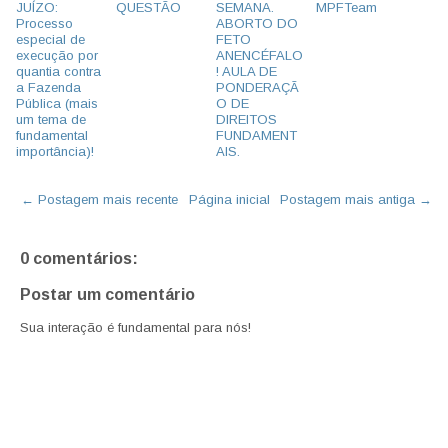
JUÍZO:
QUESTÃO
SEMANA.
MPFTeam
Processo
ABORTO DO
especial de
FETO
execução por
ANENCÉFALO
quantia contra
! AULA DE
a Fazenda
PONDERAÇÃ
Pública (mais
O DE
um tema de
DIREITOS
fundamental
FUNDAMENT
importância)!
AIS.
← Postagem mais recente
Página inicial
Postagem mais antiga →
0 comentários:
Postar um comentário
Sua interação é fundamental para nós!