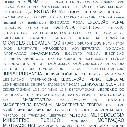
ENAM
enama
INFRINGENTES
ENQUETE
ENUNCIADOS DAS CÂMARAS
ESAF
ESSENCIAL
ESCRAVIDÃO CONTEMPORÂNEA
ESCREVENTE
ESCRIVÃO DE POLÍCIA
ESTRATÉGIA
ESTUDA QUE PASSA
ESTUDAR E
ESTÁGIO
estagnação
TRABALHAR
exame
ESTUDO CONCILIADO
ESTUDO DE CASO
EXAME DA ORDEM
EXECUÇÃO PENAL
nacional da magistratura
EXECUÇÃO FISCAL
FAZENDA PÚBLICA
EXERCÍCIOS
EXTRAJUDICIAL
FEMINIZAÇÃO
FERIADO
FILOSOFIA
FOCO
FGV
FICA
FORO POR PRERROGATIVA
G2
GABARITO
GABARITO EXTRAOFICIAL
GABARITANDO
GRAMÁTICA
GRANDES JULGAMENTOS
GUS
GRUPO 1
GRUPO 4
HUMANÍSTICA
IMPROBIDADE ADMINISTRATIVA
INDICAÇÃO
IDADE
IMPORTANTE
INFORMATIVOS
INFORMAÇÃO
INSCRIÇÃO
INQUÉRITO POLICIAL
DEFINITIVA
INSPIRAÇÃO
INSS
INSTAGRAM
INTERCEPTAÇÃO TELEFÔNICA
INTERNACIONAL
JUIZ
INTERPRETAÇÃO
JUDICIALIZAÇÃO
JUIZ DAS GARANTIAS
DE DIREITO
JUIZ ESTADUAL
JUIZ FEDERAL
JUIZADO ESPECIAL
JURI
JURISPRUDENCIA
JURISPRUDÊNCIA EM TESES
LEGISLAÇÃO
LEGISLAÇÃO PENAL ESPECIAL
LEGISLAÇÃO INTERNACIONAL
LEI NOVA
LEI SECA
LEGITIMIDADE
LEI DE ORGANIZAÇÕES CRIMINOSAS
LEIS
LIBERDADE DE
ESQUEMATIZADAS
LEIS GRIFADAS
LEIS SISTEMATIZADAS
EXPRESSÃO
LÍNGUA PORTUGUESA
LOTAÇÃO
LINDB
LISTA SUJA
LIVE
LIVRO
MAGISTRATURA
MAGISTRATURA DO TRABALHO
MACETE
MAGISTRATURA ESTADUAL
MAGISTRATURA FEDERAL
MAIS LIDAS
MATERIAL
MATERIAL GRATUITO
MENTALIDADE
MAMÃES
MEDICINA LEGAL
METODOLOGIA
MÉTODO
MERCADO DE TRABALHO
MESTRADO
MINISTÉRIO PÚBLICO
MOTIVAÇÃO
MINORIAS
MOTIVACIONAL
MP
MPE
MPESTADUAL
MPAC
MPBA
MPCE
MPDFT