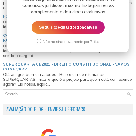
país já tem data para começar: dia 05/01/2026. Por que eu faço esses
concursos jurídicos, mas no Instagram eu as
desa...
complemento e dou dicas exclusivas
FÓRUM DO BLOG - ESPAÇO PARA VOCÊS SE AJUDAREM
Olá #concurseiros! Inauguramos hoje, 20/08/2019 , o fórum do blog. A
ideia é criar um canal de contato direto entre os leitores do ...
Seguir @eduardorgoncalves
COMO CONSEGUIR UM CARGO DE ASSESSOR? PASSO A
PASSO PARA GARANTIR UMA VAGA
Não mostrar novamente por 7 dias
Olá meus amigos, bom dia a todos e todas. Muitos de vocês se
formam agora no começo de 2024 e precisam começar a trabalhar,
sendo o cargo d...
SUPERQUARTA 01/2021 - DIREITO CONSTITUCIONAL - VAMOS
COMEÇAR?
Olá amigos bom dia a todos. Hoje é dia de retomar as
SUPERQUARTAS , mas o que é o projeto para quem está conhecendo
agora? Eis nossa explic...
AVALIAÇÃO DO BLOG - ENVIE SEU FEEDBACK