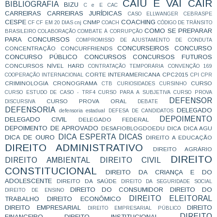
CAIU E VAI CAIR
BIBLIOGRAFIA
BIZU
C e E
CAC
CARREIRAS
CARREIRAS JURÍDICAS
CASO ELLWANGER
CEBRASPE
CESPE
COACHING
CNMP
CF
CF EM 20 DIAS
cnj
COACH
CÓDIGO DE TRÂNSITO
COMO SE PREPARAR
BRASILEIRO
COLABORAÇÃO
COMBATE À CORRUPÇÃO
PARA CONCURSOS
COMPROMISSO DE AJUSTAMENTO DE CONDUTA
CONCURSEIROS
CONCURSO
CONCENTRAÇÃO
CONCURFRIENDS
CONCURSO PÚBLICO
CONCURSOS
CONCURSOS FUTUROS
CONCURSOS NÍVEL HARD
CONTRATAÇÃO TEMPORÁRIA
CONVENÇÃO 169
CORTE INTERAMERICANA
CPC2015
COOPERAÇÃO INTERNACIONAL
CPI
CPR
CRIMINOLOGIA
CRONOGRAMA
CURSO
CTB
CURIOSIDADES
CURSINHO
CURSO ESTUDO DE CASO - TRF4
CURSO PARA A SUBJETIVA
CURSO PROVA
DEFENSOR
CURSO PROVA ORAL
DISCURSIVA
DEBATE
DEFENSORIA
DELEGADO
defensoria estadual
DEFESA DE CANDIDATOS
DEPOIMENTO
DELEGADO CIVIL
DELEGADO FEDERAL
DEPOIMENTO DE APROVADO
DESAFIOBLOGDOEDU
DICA
DICA AGU
DICA ESPERTA
DICAS
DICA DE OURO
DIREITO A EDUCAÇÃO
DIREITO ADMINISTRATIVO
DIREITO AGRÁRIO
DIREITO
DIREITO AMBIENTAL
DIREITO CIVIL
CONSTITUCIONAL
DIREITO DA CRIANÇA E DO
ADOLESCENTE
DIREITO DA SAÚDE
DIREITO DA SEGURIDADE SOCIAL
DIREITO DO CONSUMIDOR
DIREITO DO
DIREITO DE ENSINO
DIREITO ELEITORAL
TRABALHO
DIREITO ECONÔMICO
DIREITO EMPRESARIAL
DIREITO
DIREITO EMPRESARIAL PÚBLICO
DIREITO
FINANCEIRO
DIREITO INSTITUCIONAL