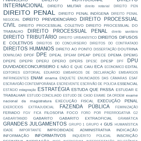
INTERNACIONAL
DIREITO MILITAR
direito notarial
DIREITO PEN
DIREITO PENAL
DIREITO PENAL INDÍGENA
DIREITO PENAL
DIREITO PROCESSUAL
DIREITO PREVIDENCIÁRIO
NEGOCIAL
CIVIL
DIREITO PROCESSUAL COLETIVO
DIREITO PROCESSUAL DO
DIREITO PROCESSUAL PENAL
TRABALHO
direito sanitário
DIREITO TRIBUTÁRIO
DIREITOS DIFUSOS
DIREITO URBANÍSTICO
E COLETIVOS
DIREITOS DO CONCURSEIRO
DIREITOS DO CONTRATADO
DIREITOS HUMANOS
DIRETO AO PONTO
DOUTRINA
DISSERTAÇÃO
DPE
DPDF
DPEAL
DPEAP
DPECE
DPEMA
DPEMG
DOWNLOAD
DPEAM
DPU
DPEPE
DPEPR
DPERJ
DPERO
DPERS
DPESP
DPESC
DPF
DUVIDADECONCURSEIRO
ECA
E NÃO É QUE CAIU
EDITAL
ECONOMICO
EDITORES
EDITORIAL
EDUARDO
EMBARGOS DE DECLARAÇÃO
EMBARGOS
ENAM
enama
INFRINGENTES
ENQUETE
ENUNCIADOS DAS CÂMARAS
ESAF
ESSENCIAL
ESCRAVIDÃO CONTEMPORÂNEA
ESCREVENTE
ESCRIVÃO DE POLÍCIA
ESTRATÉGIA
ESTUDA QUE PASSA
ESTUDAR E
ESTÁGIO
estagnação
TRABALHAR
exame
ESTUDO CONCILIADO
ESTUDO DE CASO
EXAME DA ORDEM
EXECUÇÃO PENAL
nacional da magistratura
EXECUÇÃO FISCAL
FAZENDA PÚBLICA
EXERCÍCIOS
EXTRAJUDICIAL
FEMINIZAÇÃO
FERIADO
FILOSOFIA
FOCO
FGV
FICA
FORO POR PRERROGATIVA
G2
GABARITO
GABARITO EXTRAOFICIAL
GABARITANDO
GRAMÁTICA
GRANDES JULGAMENTOS
GUS
GRUPO 1
GRUPO 4
HUMANÍSTICA
IMPROBIDADE ADMINISTRATIVA
INDICAÇÃO
IDADE
IMPORTANTE
INFORMATIVOS
INFORMAÇÃO
INSCRIÇÃO
INQUÉRITO POLICIAL