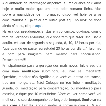
A quantidade de informação disponível a uma criança de 8 anos
hoje é muito maior que um imperador romano tinha. Mas
sobre a quantidade de informação disponível hoje para os
concursandos eu já falei em outro post aqui no blog. Se você
ainda não leu, clique
aqui
.
Na era dos pseudoespecialistas em concursos, ouvimos, com o
tom de verdades absolutas, que você tem que fazer isso, isso e
aquilo, estudar de segunda a segunda, 8, 10, 12 horas por dia,
“que quando eu passei eu estudei 20 horas por dia ...”. Isso não
é bom para ninguém, nem mesmo para concursando.
Desacelerem!!!
Principalmente para a geração dos mais novos: inicie seu dia
com uma
meditação
(Dominoni, eu não sei meditar!!!
Queridos, meditar não significa que você vai entrar em transe,
tipo um monge, etc. Não! Coloque no You Tube – meditação
guiada, ou meditação para concentração, ou meditação para
estudos, e fique por 10 minutinhos. Você vai ver como você vai
melhorar o seu desempenho ao longo do tempo).
Sente-se na
sala com a família
, após o jantar, e converse com a TV e o