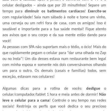
celular desligados – ainda que por 20 minutinhos! Separe um
tempo para
diminuir os batimentos cardíacos
!
Exercite-se
com regularidade! Saia num sábado à noite e tome um vinho,
uma cerveja ou um refri fora de casa, com os amigos! Isso é
saudável e importante para a tua saúde mental!
Fique atento
aos avisos que o seu corpo e da sua mente estão dando para
você!
As pessoas com SPA não suportam mais o tédio, o ócio! Mais do
que rapidamente pegam o celular para “dar uma olhada no Zap
ou no Insta”! Um dia desses estava num restaurante bem legal
com minha esposa e somente nós dois conversávamos olhando
um para o outro. Os demais (casais e famílias) todos, sem
exceção, estavam nos celulares!
Algumas dicas para a rotina de vocês:
desligue
o
celular/computador/tablet 1 hora e meia antes de dormir!
Não
leve o celular para a cama
! Controle o seu tempo nas redes
sociais! Restrinja os perfis que você dedica o seu precioso