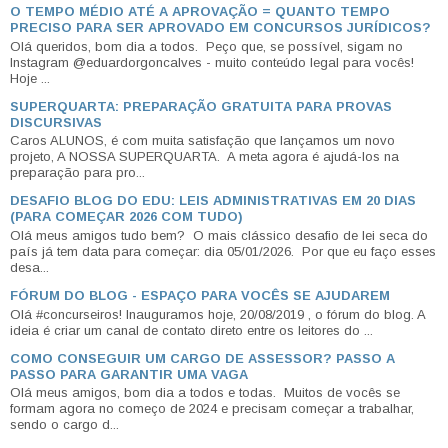
O TEMPO MÉDIO ATÉ A APROVAÇÃO = QUANTO TEMPO
PRECISO PARA SER APROVADO EM CONCURSOS JURÍDICOS?
Olá queridos, bom dia a todos. Peço que, se possível, sigam no
Instagram @eduardorgoncalves - muito conteúdo legal para vocês!
Hoje ...
SUPERQUARTA: PREPARAÇÃO GRATUITA PARA PROVAS
DISCURSIVAS
Caros ALUNOS, é com muita satisfação que lançamos um novo
projeto, A NOSSA SUPERQUARTA. A meta agora é ajudá-los na
preparação para pro...
DESAFIO BLOG DO EDU: LEIS ADMINISTRATIVAS EM 20 DIAS
(PARA COMEÇAR 2026 COM TUDO)
Olá meus amigos tudo bem? O mais clássico desafio de lei seca do
país já tem data para começar: dia 05/01/2026. Por que eu faço esses
desa...
FÓRUM DO BLOG - ESPAÇO PARA VOCÊS SE AJUDAREM
Olá #concurseiros! Inauguramos hoje, 20/08/2019 , o fórum do blog. A
ideia é criar um canal de contato direto entre os leitores do ...
COMO CONSEGUIR UM CARGO DE ASSESSOR? PASSO A
PASSO PARA GARANTIR UMA VAGA
Olá meus amigos, bom dia a todos e todas. Muitos de vocês se
formam agora no começo de 2024 e precisam começar a trabalhar,
sendo o cargo d...