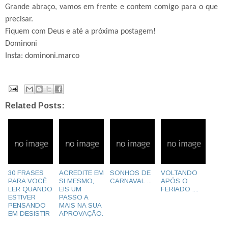
Grande abraço, vamos em frente e contem comigo para o que
precisar.
Fiquem com Deus e até a próxima postagem!
Dominoni
Insta: dominoni.marco
Related Posts:
30 FRASES
ACREDITE EM
SONHOS DE
VOLTANDO
PARA VOCÊ
SI MESMO,
CARNAVAL ...
APÓS O
LER QUANDO
EIS UM
FERIADO ....
ESTIVER
PASSO A
PENSANDO
MAIS NA SUA
EM DESISTIR
APROVAÇÃO.