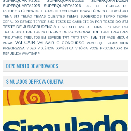
SUPERQUARTA2022
SUPERQUARTA2023
SUPERQUARTA2024
SUPERQUARTA2025
SUPERQUARTA2026
TÉCNICA DE
TAC
TCE
ESTUDOS
TÉCNICO JUDICIÁRIO
TÉCNICA DE JULGAMENTO COLEGIADO
tecnico
TEMAS QUENTES
TEMAS SUGERIDOS
TEMA STJ
TEMÃO
TEMPO
TEORIA
TESES DO STJ
GERAL DO ESTADO
TERRORISMO
TESES DO GABINETE DA PGR
TESTE DE JURISPRUDÊNCIA
TESTE SELETIVO
TJCE
TJMA
TJPR
TJSP
TNU
TRF
TRE
TREINO
TREINO DE PROVA ORAL
TRF3
TRABALHISTA
TRF4
TRFS
TSE
TRT
TRIBUTÁRIO
TRIBUTOS EM ESPÉCIE
TRT3
TRT4
TST
VADE MECUM
VAI CAIR
VAI SAIR O CONCURSO
VIDA
VAGAS
VAMOS QUE VAMOS
PREGRESSA
VIDEO
VIOLÊNCIA DOMÉSTICA
VITÓRIA
VOCÊ PROCURADOR DA
REPÚBLICA
WHATSAPP
DEPOIMENTO DE APROVADOS
SIMULADOS DE PROVA OBJETIVA