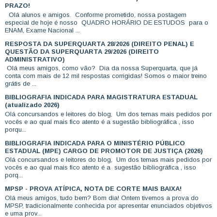
PRAZO!
Olá alunos e amigos. Conforme prometido, nossa postagem
especial de hoje é nosso QUADRO HORÁRIO DE ESTUDOS para o
ENAM, Exame Nacional ...
RESPOSTA DA SUPERQUARTA 28/2026 (DIREITO PENAL) E
QUESTÃO DA SUPERQUARTA 29/2026 (DIREITO
ADMINISTRATIVO)
Olá meus amigos, como vão? Dia da nossa Superquarta, que já
conta com mais de 12 mil respostas corrigidas! Somos o maior treino
grátis de ...
BIBLIOGRAFIA INDICADA PARA MAGISTRATURA ESTADUAL
(atualizado 2026)
Olá concursandos e leitores do blog, Um dos temas mais pedidos por
vocês e ao qual mais fico atento é a sugestão bibliográfica , isso
porqu...
BIBLIOGRAFIA INDICADA PARA O MINISTÉRIO PÚBLICO
ESTADUAL (MPE) CARGO DE PROMOTOR DE JUSTIÇA (2026)
Olá concursandos e leitores do blog, Um dos temas mais pedidos por
vocês e ao qual mais fico atento é a sugestão bibliográfica , isso
porq...
MPSP - PROVA ATÍPICA, NOTA DE CORTE MAIS BAIXA!
Olá meus amigos, tudo bem? Bom dia! Ontem tivemos a prova do
MPSP, tradicionalmente conhecida por apresentar enunciados objetivos
e uma prov...