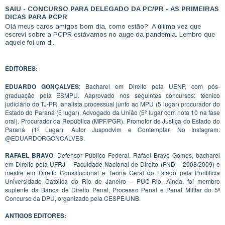
SAIU - CONCURSO PARA DELEGADO DA PC/PR - AS PRIMEIRAS
DICAS PARA PCPR
Olá meus caros amigos bom dia, como estão? A última vez que
escrevi sobre a PCPR estávamos no auge da pandemia. Lembro que
aquele foi um d...
EDITORES:
EDUARDO GONÇALVES
: Bacharel em Direito pela UENP, com pós-
graduação pela ESMPU. Aaprovado nos seguintes concursos: técnico
judiciário do TJ-PR, analista processual junto ao MPU (5 lugar) procurador do
Estado do Paraná (5 lugar), Advogado da União (5º lugar com nota 10 na fase
oral). Procurador da República (MPF/PGR). Promotor de Justiça do Estado do
Paraná (1º Lugar). Autor Juspodvim e Contemplar. No Instagram:
@EDUARDORGONCALVES.
RAFAEL BRAVO
, Defensor Público Federal, Rafael Bravo Gomes, bacharel
em Direito pela UFRJ – Faculdade Nacional de Direito (FND – 2008/2009) e
mestre em Direito Constitucional e Teoria Geral do Estado pela Pontifícia
Universidade Católica do Rio de Janeiro – PUC-Rio. Ainda, foi membro
suplente da Banca de Direito Penal, Processo Penal e Penal Militar do 5º
Concurso da DPU, organizado pela CESPE/UNB.
ANTIGOS EDITORES: