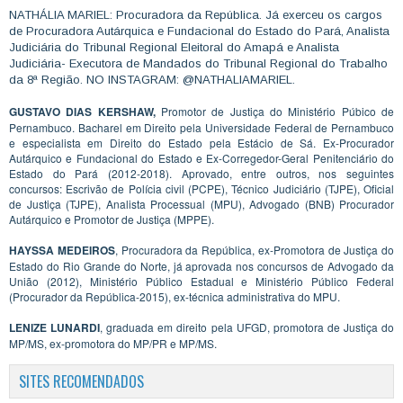
NATHÁLIA MARIEL: Procuradora da República. Já exerceu os cargos
de Procuradora Autárquica e Fundacional do Estado do Pará, Analista
Judiciária do Tribunal Regional Eleitoral do Amapá e Analista
Judiciária- Executora de Mandados do Tribunal Regional do Trabalho
da 8ª Região. NO INSTAGRAM: @NATHALIAMARIEL.
GUSTAVO DIAS KERSHAW,
Promotor de Justiça do Ministério Púbico de
Pernambuco. Bacharel em Direito pela Universidade Federal de Pernambuco
e especialista em Direito do Estado pela Estácio de Sá. Ex-Procurador
Autárquico e Fundacional do Estado e Ex-Corregedor-Geral Penitenciário do
Estado do Pará (2012-2018). Aprovado, entre outros, nos seguintes
concursos: Escrivão de Polícia civil (PCPE), Técnico Judiciário (TJPE), Oficial
de Justiça (TJPE), Analista Processual (MPU), Advogado (BNB) Procurador
Autárquico e Promotor de Justiça (MPPE).
HAYSSA MEDEIROS
, Procuradora da República, ex-Promotora de Justiça do
Estado do Rio Grande do Norte, já aprovada nos concursos de Advogado da
União (2012), Ministério Público Estadual e Ministério Público Federal
(Procurador da República-2015), ex-técnica administrativa do MPU.
LENIZE LUNARDI
, graduada em direito pela UFGD, promotora de Justiça do
MP/MS, ex-promotora do MP/PR e MP/MS.
SITES RECOMENDADOS