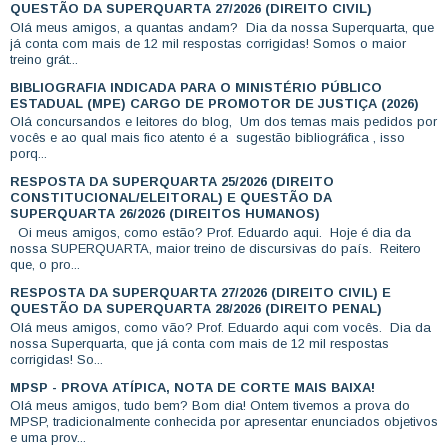
QUESTÃO DA SUPERQUARTA 27/2026 (DIREITO CIVIL)
Olá meus amigos, a quantas andam? Dia da nossa Superquarta, que
já conta com mais de 12 mil respostas corrigidas! Somos o maior
treino grát...
BIBLIOGRAFIA INDICADA PARA O MINISTÉRIO PÚBLICO
ESTADUAL (MPE) CARGO DE PROMOTOR DE JUSTIÇA (2026)
Olá concursandos e leitores do blog, Um dos temas mais pedidos por
vocês e ao qual mais fico atento é a sugestão bibliográfica , isso
porq...
RESPOSTA DA SUPERQUARTA 25/2026 (DIREITO
CONSTITUCIONAL/ELEITORAL) E QUESTÃO DA
SUPERQUARTA 26/2026 (DIREITOS HUMANOS)
Oi meus amigos, como estão? Prof. Eduardo aqui. Hoje é dia da
nossa SUPERQUARTA, maior treino de discursivas do país. Reitero
que, o pro...
RESPOSTA DA SUPERQUARTA 27/2026 (DIREITO CIVIL) E
QUESTÃO DA SUPERQUARTA 28/2026 (DIREITO PENAL)
Olá meus amigos, como vão? Prof. Eduardo aqui com vocês. Dia da
nossa Superquarta, que já conta com mais de 12 mil respostas
corrigidas! So...
MPSP - PROVA ATÍPICA, NOTA DE CORTE MAIS BAIXA!
Olá meus amigos, tudo bem? Bom dia! Ontem tivemos a prova do
MPSP, tradicionalmente conhecida por apresentar enunciados objetivos
e uma prov...