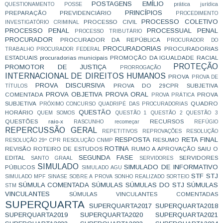
POSTAGENS EMÍLIO
QUESTIONAMENTO
POSSE
prática jurídica
PRINCÍPIOS
PREPARAÇÃO
PREVIDENCIÁRIO
PROCEDIMENTO
PROCESSO COLETIVO
PROCESSO CIVIL
INVESTIGATÓRIO CRIMINAL
PROCESSO PENAL
PROCESSUAL PENAL
PROCESSO TRIBUTÁRIO
PROCURADOR
PROCURADOR DA REPÚBLICA
PROCURADOR DO
PROCURADORIAS
PROCURADORIAS
TRABALHO
PROCURADOR FEDERAL
ESTADUAIS
procuradorias municipais
PROMOÇÃO DA IGUALDADE RACIAL
PROTEÇÃO
PROMOTOR DE JUSTIÇA
PRORROGAÇÃO
INTERNACIONAL DE DIREITOS HUMANOS
PROVA
PROVA DE
PROVA DISCURSIVA
PROVA DO 29CPR SUBJETIVA
TÍTULOS
PROVA OBJETIVA
PROVA ORAL
COMENTADA
PROVA
PROVA PRÁTICA
SUBJETIVA
QUADRO
PRÓXIMO CONCURSO
QUADRIPÉ DAS PROCURADORIAS
QUESTÃO
HORÁRIO
QUEM SOMOS
QUESTÃO 1
QUESTÃO 2
QUESTÃO 3
QUESTÕES
raio-x
RECURSOS
RASCUNHO
recomeçar
REFÚGIO
REPERCUSSÃO GERAL
REPETITIVOS
REPROVAÇÕES
RESOLUÇÃO
RESPOSTA
RETA FINAL
RESUMO
RESOLUÇÃO 29º CPR
RESOLUÇÃO CNMP
ROTINA
REVISÃO
ROTEIRO DE ESTUDOS
RUMO A APROVAÇÃO
SAIU O
SEGUNDA FASE
EDITAL
SERVIDORES
SANTO GRAAL
SERVIDORES
SIMULADO
SIMULADO DE INFORMATIVO
PÚBLICOS
SIMULADO AGU
STF
STJ
SIMULADO MPF
SINASE
SOBRE A PROVA
SONHO REALIZADO
SORTEIO
SÚMULA COMENTADA
SÚMULAS
SÚMULAS DO STJ
SÚMULAS
STM
VINCULANTES
SÚMULAS VINCULANTES COMENTADAS
SUPERQUARTA
SUPERQUARTA2017
SUPERQUARTA2018
SUPERQUARTA2019
SUPERQUARTA2020
SUPERQUARTA2021