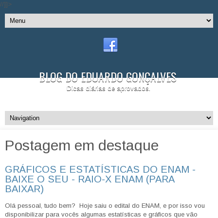
//]]>
BLOG DO EDUARDO GONÇALVES
Dicas diárias de aprovados.
Postagem em destaque
GRÁFICOS E ESTATÍSTICAS DO ENAM -
BAIXE O SEU - RAIO-X ENAM (PARA
BAIXAR)
Olá pessoal, tudo bem? Hoje saiu o edital do ENAM, e por isso vou
disponibilizar para vocês algumas estatísticas e gráficos que vão