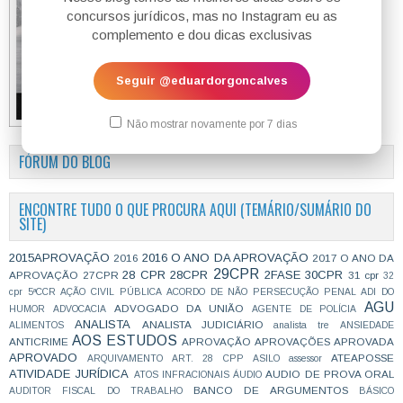
concursos jurídicos, mas no Instagram eu as
complemento e dou dicas exclusivas
Seguir @eduardorgoncalves
Não mostrar novamente por 7 dias
FÓRUM DO BLOG
ENCONTRE TUDO O QUE PROCURA AQUI (TEMÁRIO/SUMÁRIO DO
SITE)
2015APROVAÇÃO
2016 O ANO DA APROVAÇÃO
2016
2017 O ANO DA
29CPR
28 CPR
28CPR
2FASE
30CPR
APROVAÇÃO
27CPR
31 cpr
32
cpr
5ªCCR
AÇÃO CIVIL PÚBLICA
ACORDO DE NÃO PERSECUÇÃO PENAL
ADI DO
AGU
ADVOGADO DA UNIÃO
HUMOR
ADVOCACIA
AGENTE DE POLÍCIA
ANALISTA
ANALISTA JUDICIÁRIO
ALIMENTOS
analista tre
ANSIEDADE
AOS ESTUDOS
ANTICRIME
APROVAÇÃO
APROVAÇÕES
APROVADA
APROVADO
ATEAPOSSE
ARQUIVAMENTO
ART. 28 CPP
ASILO
assessor
ATIVIDADE JURÍDICA
AUDIO DE PROVA ORAL
ATOS INFRACIONAIS
ÁUDIO
BANCO DE ARGUMENTOS
AUDITOR FISCAL DO TRABALHO
BÁSICO