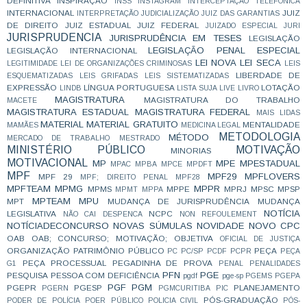
DEFINITIVA
INSPIRAÇÃO
INSS
INSTAGRAM
INTERCEPTAÇÃO TELEFÔNICA
INTERNACIONAL
JUIZ
INTERPRETAÇÃO
JUDICIALIZAÇÃO
JUIZ DAS GARANTIAS
DE DIREITO
JUIZ ESTADUAL
JUIZ FEDERAL
JUIZADO ESPECIAL
JURI
JURISPRUDENCIA
JURISPRUDÊNCIA EM TESES
LEGISLAÇÃO
LEGISLAÇÃO PENAL ESPECIAL
LEGISLAÇÃO INTERNACIONAL
LEI NOVA
LEI SECA
LEGITIMIDADE
LEI DE ORGANIZAÇÕES CRIMINOSAS
LEIS
LIBERDADE DE
ESQUEMATIZADAS
LEIS GRIFADAS
LEIS SISTEMATIZADAS
EXPRESSÃO
LÍNGUA PORTUGUESA
LOTAÇÃO
LINDB
LISTA SUJA
LIVE
LIVRO
MAGISTRATURA
MAGISTRATURA DO TRABALHO
MACETE
MAGISTRATURA ESTADUAL
MAGISTRATURA FEDERAL
MAIS LIDAS
MATERIAL
MATERIAL GRATUITO
MENTALIDADE
MAMÃES
MEDICINA LEGAL
METODOLOGIA
MÉTODO
MERCADO DE TRABALHO
MESTRADO
MINISTÉRIO PÚBLICO
MOTIVAÇÃO
MINORIAS
MOTIVACIONAL
MP
MPE
MPESTADUAL
MPAC
MPBA
MPCE
MPDFT
MPF
MPF29
MPFLOVERS
MPF 29
MPF; DIREITO PENAL
MPF28
MPFTEAM
MPMG
MPPR
MPMS
MPPE
MPRJ
MPSC
MPSP
MPMT
MPPA
MPTEAM
MPU
MPT
MUDANÇA DE JURISPRUDÊNCIA
MUDANÇA
NOTÍCIA
LEGISLATIVA
NCPC
NÃO CAI DESPENCA
NON REFOULEMENT
NOTÍCIADECONCURSO
NOVAS SÚMULAS
NOVIDADE
NOVO CPC
OAB
OAB; CONCURSO; MOTIVAÇÃO;
OBJETIVA
OFICIAL DE JUSTIÇA
ORGANIZAÇÃO
PATRIMÔNIO PÚBLICO
PEÇA
PC
PC/SP
PCDF
PCPR
PEÇA
PEÇA PROCESSUAL
PEGADINHA DE PROVA
G1
PENAL
PENALIDADES
PFN
PGE
PESQUISA
PESSOA COM DEFICIÊNCIA
pgdf
pge-sp
PGEMS
PGEPA
PGF
PGM
PGEPR
PGESP
PLANEJAMENTO
PGERN
PGMCURITIBA
PIC
PÓS-GRADUAÇÃO
PODER DE POLÍCIA
POER PÚBLICO
POLICIA CIVIL
PÓS-