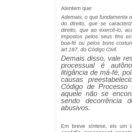
Atentem que:
Ademais, o que fundamenta o r
do direito, que se caracter
direito, que ao exercê-lo, a
impostos pelos seus fins ec
boa-fé ou pelos bons costu
art.187, do Código Civil.
Demais disso, vale res
processual é autô
litigância de má-fé, po
causas preestabelec
Código de Processo 
aquele não se encont
sendo decorrência d
abusivos.
Em breve síntese, eis um c