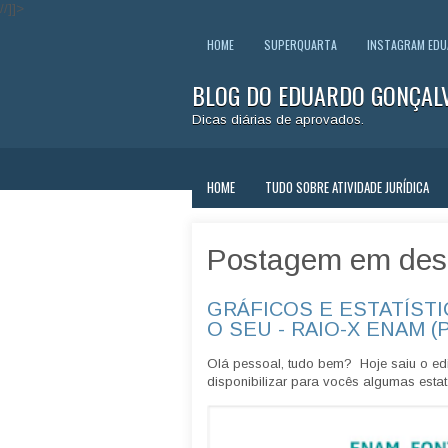
//]]>
HOME
SUPERQUARTA
INSTAGRAM ED
BLOG DO EDUARDO GONÇAL
Dicas diárias de aprovados.
HOME
TUDO SOBRE ATIVIDADE JURÍDICA
Postagem em des
GRÁFICOS E ESTATÍSTI
O SEU - RAIO-X ENAM (
Olá pessoal, tudo bem? Hoje saiu o edi
disponibilizar para vocês algumas estatí