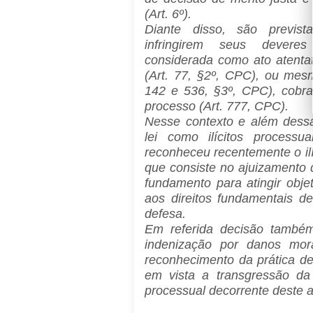
(Art. 6º).
Diante disso, são previs
infringirem seus devere
considerada como ato atentat
(Art. 77, §2º, CPC), ou mesm
142 e 536, §3º, CPC), cobra
processo (Art. 777, CPC).
Nesse contexto e além dessa
lei como ilícitos process
reconheceu recentemente o ilí
que consiste no ajuizamento
fundamento para atingir obje
aos direitos fundamentais d
defesa.
Em referida decisão também
indenização por danos mora
reconhecimento da prática de
em vista a transgressão da 
processual decorrente deste a