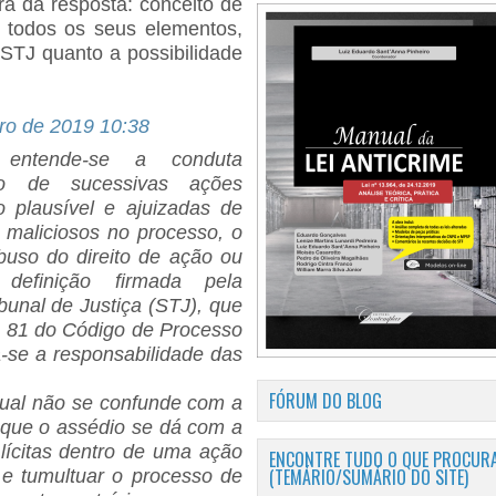
a da resposta: conceito de
o todos os seus elementos,
STJ quanto a possibilidade
ro de 2019 10:38
 entende-se a conduta
to de sucessivas ações
o plausível e ajuizadas de
s maliciosos no processo, o
abuso do direito de ação ou
definição firmada pela
ibunal de Justiça (STJ), que
 e 81 do Código de Processo
a-se a responsabilidade das
FÓRUM DO BLOG
sual não se confunde com a
ta que o assédio se dá com a
 lícitas dentro de uma ação
ENCONTRE TUDO O QUE PROCURA
(TEMÁRIO/SUMÁRIO DO SITE)
r e tumultuar o processo de