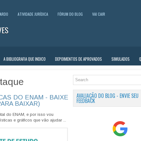
UARDO
ATIVIDADE JURÍDICA
FÓRUM DO BLOG
VAI CAIR
VES
A BIBLIOGRAFIA QUE INDICO
DEPOIMENTOS DE APROVADOS
SIMULADOS
taque
AVALIAÇÃO DO BLOG - ENVIE SEU
CAS DO ENAM - BAIXE
FEEDBACK
PARA BAIXAR)
tal do ENAM, e por isso vou
sticas e gráficos que vão ajudar ...