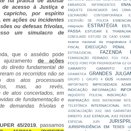
te n
a prática de abusar
ENA
EMBARGOS INFRINGENTES
s de acesso à Justiça e
ENQUETE
ENUNCIADOS DAS CÂMA
capricho, por espírito
ESCRAVIDÃO CONTEMPORÂNEA
E
, em ações ou incidentes
ESSENCIA
ESCRIVÃO DE POLÍCIA
ESTRATÉGIA
sões ou defesas frívolas,
EST
estagnação
PASSA
ESTUDAR E TRABALHA
esso um simulacro de
CONCILIADO
ESTUDO DE CASO
EXAME
exame nacional da magistratura
EXECUÇÃO PENAL
FISCAL
FAZENDA P
EXTRAJUDICIAL
inda, que o assédio pode
FERIADO
FEMINIZAÇÃO
FGV
FICA
o ajuizamento
de ações
FOCO
FORO POR PRERROGATIVA
G2
G
do direito fundamental de
GABARITO
GABARITO EXTR
rreram os recorridos não se
GRANDES JULGA
GRAMÁTICA
GUS
 dos atos processuais
GRUPO 1
GRUPO 4
HUMANÍS
IMPROBIDADE ADMIN
IMPORTANTE
rados, mas, ao revés,
INFO
INDICAÇÃO
INFORMAÇÃO
e de atos concertados, em
INSCRIÇÃO D
INQUÉRITO POLICIAL
ovidas de fundamentação e
INSPIRAÇÃO
INSS
INSTAGRAM
INT
 demandas frívolas e
INTERNACIONAL
TELEFÔNICA
INT
JUDICIALIZAÇÃO
JUIZ DAS GARANTIA
DIREITO
JUIZ ESTADUAL
JUIZ FEDE
JURISPR
ESPECIAL
JURI
UPER 45/2019
, passamos
JURISPRUDÊNCIA EM TESES
L