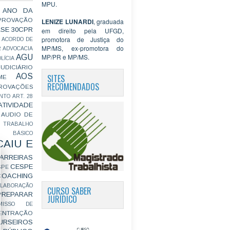
MPU.
 ANO DA
PROVAÇÃO
LENIZE LUNARDI
, graduada
ASE
30CPR
em direito pela UFGD,
promotora de Justiça do
ACORDO DE
MP/MS, ex-promotora do
R
ADVOCACIA
MP/PR e MP/MS.
AGU
LÍCIA
JUDICIÁRIO
AOS
SITES
ME
RECOMENDADOS
ROVAÇÕES
NTO
ART. 28
ATIVIDADE
AUDIO DE
 TRABALHO
BÁSICO
CAIU E
ARREIRAS
CESPE
SPE
COACHING
OLABORAÇÃO
CURSO SABER
PREPARAR
JURÍDICO
MISSO DE
ENTRAÇÃO
URSEIROS