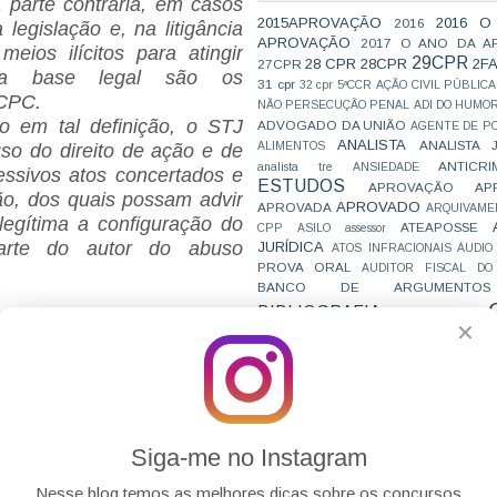
 a parte contrária, em casos
2015APROVAÇÃO
2016 O
2016
legislação e, na litigância
APROVAÇÃO
2017 O ANO DA A
eios ilícitos para atingir
29CPR
28 CPR
28CPR
2F
27CPR
uja base legal são os
31 cpr
32 cpr
5ªCCR
AÇÃO CIVIL PÚBLICA
 CPC.
NÃO PERSECUÇÃO PENAL
ADI DO HUMO
 em tal definição, o STJ
ADVOGADO DA UNIÃO
AGENTE DE PO
ANALISTA
ANALISTA 
ALIMENTOS
so do direito de ação e de
ANTICRI
analista tre
ANSIEDADE
essivos atos concertados e
ESTUDOS
APROVAÇÃO
AP
o, dos quais possam advir
APROVADO
APROVADA
ARQUIVAME
legítima a configuração do
ATEAPOSSE
CPP
ASILO
assessor
arte do autor do abuso
JURÍDICA
ATOS INFRACIONAIS
ÁUDIO
PROVA ORAL
AUDITOR FISCAL DO
BANCO DE ARGUMENTOS
BIBLIOGRAFIA
BIZU
C e E
CAC
✕
VAI CAIR
vembro de 2019 12:28
CARREIRAS
C
JURÍDICAS
CASO ELLWANGER
CEBRA
omportamento daqueles que
CNMP
CF
CF EM 20 DIAS
cnj
COACH
pam do processo, dispõe
CÓDIGO DE TRÂNSITO BRASILEIRO
C
deve dar de acordo com a
COMO SE 
COMBATE À CORRUPÇÃO
PARA CONCURSOS
COMPRO
traz o dever de cooperação
Siga-me no Instagram
CONC
AJUSTAMENTO DE CONDUTA
rocesso, visando à obtenção
CONC
CONCURFRIENDS
Nesse blog temos as melhores dicas sobre os concursos
 efetiva em tempo razoável