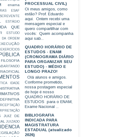
PROCESSUAL CIVIL)
M
enama
Oi meus amigos, como
RAS
ESAF
estão? Prof. Eduardo
SCREVENTE
aqui. Ontem recebi uma
L
ESTÁGIO
mensagem especial e
UDA QUE
quero compartilhar com
R
ESTUDO
vocês: Quem acompanha
aqui sab...
 DA ORDEM
EXECUÇÃO
QUADRO HORÁRIO DE
EXERCÍCIOS
ESTUDOS - ENAM
ÚBLICA
(CRONOGRAMA DIÁRIO
FILOSOFIA
PARA ORGANIZAR SEU
ESTUDO) - MÉDIO E
ABARITANDO
LONGO PRAZO!
AOFICIAL
MENTOS
Olá alunos e amigos.
Conforme prometido,
TICA
IDADE
nossa postagem especial
ISTRATIVA
de hoje é nosso
RMATIVOS
QUADRO HORÁRIO DE
EFINITIVA
ESTUDOS para o ENAM,
ERCEPTAÇÃO
Exame Nacional ...
ERPRETAÇÃO
BIBLIOGRAFIA
JUIZ DE
S
INDICADA PARA
RAL
JUIZADO
MAGISTRATURA
UDENCIA
ESTADUAL (atualizado
EGISLAÇÃO
2026)