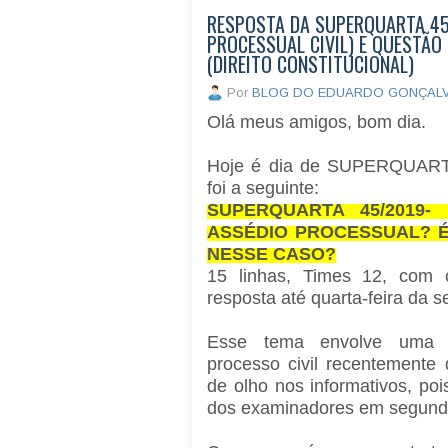
RESPOSTA DA SUPERQUARTA 45
PROCESSUAL CIVIL) E QUESTÃO
(DIREITO CONSTITUCIONAL)
Por
BLOG DO EDUARDO GONÇAL
Olá meus amigos, bom dia.
Hoje é dia de SUPERQUARTA
foi a seguinte:
SUPERQUARTA 45/2019
ASSÉDIO PROCESSUAL? É
NESSE CASO?
15 linhas, Times 12, com 
resposta até quarta-feira da
Esse tema envolve uma q
processo civil recentemente
de olho nos informativos, po
dos examinadores em segund