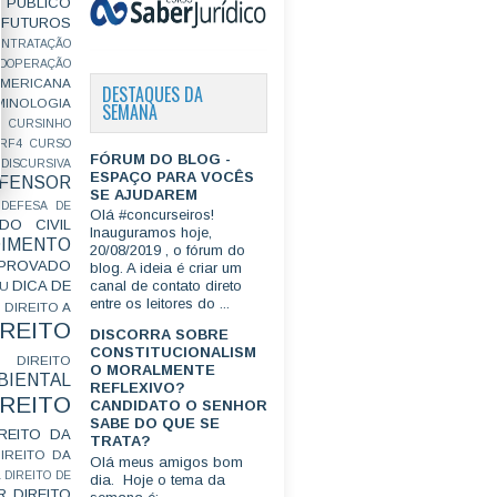
PÚBLICO
FUTUROS
ONTRATAÇÃO
OOPERAÇÃO
MERICANA
DESTAQUES DA
MINOLOGIA
SEMANA
CURSINHO
RF4
CURSO
FÓRUM DO BLOG -
ISCURSIVA
ESPAÇO PARA VOCÊS
FENSOR
SE AJUDAREM
DEFESA DE
Olá #concurseiros!
DO CIVIL
Inauguramos hoje,
IMENTO
20/08/2019 , o fórum do
ROVADO
blog. A ideia é criar um
DICA DE
canal de contato direto
GU
entre os leitores do ...
DIREITO A
IREITO
DISCORRA SOBRE
CONSTITUCIONALISM
DIREITO
O MORALMENTE
IENTAL
REFLEXIVO?
IREITO
CANDIDATO O SENHOR
SABE DO QUE SE
IREITO DA
TRATA?
IREITO DA
Olá meus amigos bom
L
DIREITO DE
dia. Hoje o tema da
R
DIREITO