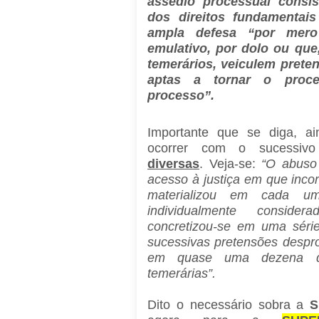
assédio processual consis
dos direitos fundamentai
ampla defesa “por mero 
emulativo, por dolo ou que
temerários, veiculem preten
aptas a tornar o proc
processo”.
Importante que se diga, a
ocorrer com o sucessiv
diversas
. Veja-se:
“O abuso 
acesso à justiça em que inco
materializou em cada um
individualmente conside
concretizou-se em uma séri
sucessivas pretensões despr
em quase uma dezena de
temerárias”.
Dito o necessário sobra a
S