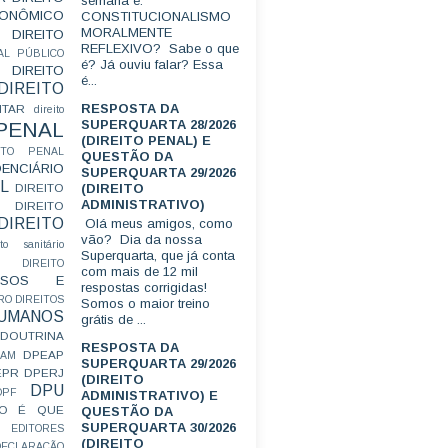
semana é:
CONÔMICO
CONSTITUCIONALISMO
MORALMENTE
DIREITO
REFLEXIVO? Sabe o que
AL PÚBLICO
é? Já ouviu falar? Essa
DIREITO
é...
DIREITO
RESPOSTA DA
ITAR
direito
SUPERQUARTA 28/2026
 PENAL
(DIREITO PENAL) E
EITO PENAL
QUESTÃO DA
ENCIÁRIO
SUPERQUARTA 29/2026
L
(DIREITO
DIREITO
ADMINISTRATIVO)
DIREITO
DIREITO
Olá meus amigos, como
vão? Dia da nossa
ito sanitário
Superquarta, que já conta
DIREITO
com mais de 12 mil
FUSOS E
respostas corrigidas!
RO
DIREITOS
Somos o maior treino
HUMANOS
grátis de ...
DOUTRINA
RESPOSTA DA
DPEAP
EAM
SUPERQUARTA 29/2026
EPR
DPERJ
(DIREITO
DPU
DPF
ADMINISTRATIVO) E
O É QUE
QUESTÃO DA
SUPERQUARTA 30/2026
EDITORES
(DIREITO
ECLARAÇÃO