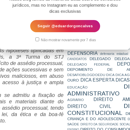
CONCURSO
CONCURSO 
jurídicos, mas no Instagram eu as complemento e dou
CONCURSOS
CONCURSOS 
dicas exclusivas
CONCURSOS NÍVEL HARD
tas sanções àqueles que
C
TEMPORÁRIA
CONVENÇÃO 169
C
s e praticarem conduta
CORTE INTERA
INTERNACIONAL
ório à dignidade da justiça
Seguir @eduardorgoncalves
CPC2015
CRI
CPI
CPR
o litigância de má-fé (Art.
CRONOGRAMA
CTB
CURIOSIDADES
das nos próprios autos do
CURSO
CURSO ESTUDO DE CASO - T
Não mostrar novamente por 7 dias
PARA A SUBJETIVA
CURSO PROVA D
DE
CURSO PROVA ORAL
DEBATE
s hipóteses tipificadas em
DEFENSORIA
defensoria estadual
uais, a 3ª Turma do STJ
DELEGADO
DELEGA
CANDIDATOS
cito de assédio processual,
DEPO
DELEGADO FEDERAL
 de ações sucessivas e sem
DEPOIMENTO DE AP
DESAFIOBLOGDOEDU
DICA
DICA A
tivos maliciosos, em abuso
DICA ESPERTA
DICAS
OURO
e acesso à justiça e ampla
D
EDUCAÇÃO
ADMINISTRATIVO
 se admitiu a fixação de
DIREITO AMB
AGRÁRIO
is e materiais diante do
D
DIREITO CIVIL
 assédio processual, tendo
CONSTITUCIONAL
D
lei, da ética e da boa-fé
CRIANÇA E DO ADOLESCENTE
D
to.
SAÚDE
DIREITO DA SEGURIDADE SOCIA
DIREITO DO CONSUMIDO
ENSINO