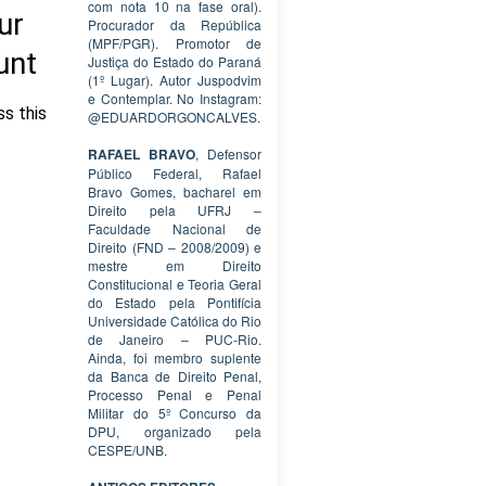
com nota 10 na fase oral).
Procurador da República
(MPF/PGR). Promotor de
Justiça do Estado do Paraná
(1º Lugar). Autor Juspodvim
e Contemplar. No Instagram:
@EDUARDORGONCALVES.
RAFAEL BRAVO
, Defensor
Público Federal, Rafael
Bravo Gomes, bacharel em
Direito pela UFRJ –
Faculdade Nacional de
Direito (FND – 2008/2009) e
mestre em Direito
Constitucional e Teoria Geral
do Estado pela Pontifícia
Universidade Católica do Rio
de Janeiro – PUC-Rio.
Ainda, foi membro suplente
da Banca de Direito Penal,
Processo Penal e Penal
Militar do 5º Concurso da
DPU, organizado pela
CESPE/UNB.