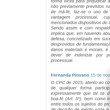
forma ilícita para prejudicar
não previamente previstos na 
de má-fé, faz-se o uso de m
vantagem processual, c
mencionados dispositivos do
Sendo assim e com respaldo
implica que, em havendo abu
defesa, concretizado em suc
desprovidos de fundamentaçã
danos materiais e morais, é 
dever de indenizar por p
processual.
Fernanda Piovano
15 de no
O CPC de 2015, atento ao c
de qualquer forma partici
expressamente que tal se 
boa-fé (Art. 5º), bem como 
entre todos os sujeitos do p
de decisão de mérito justa e