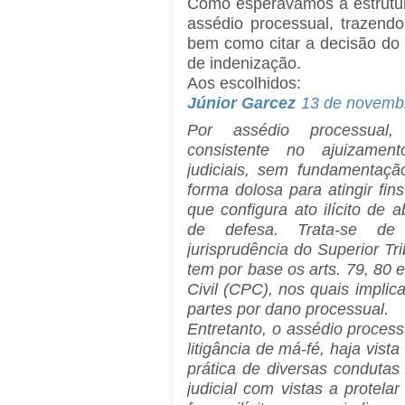
Como esperávamos a estrutur
assédio processual, trazend
bem como citar a decisão do 
de indenização.
Aos escolhidos:
Júnior Garcez
13 de novemb
Por assédio processual,
consistente no ajuizamen
judiciais, sem fundamentaçã
forma dolosa para atingir fin
que configura ato ilícito de 
de defesa. Trata-se de 
jurisprudência do Superior Tr
tem por base os arts. 79, 80
Civil (CPC), nos quais implic
partes por dano processual.
Entretanto, o assédio proces
litigância de má-fé, haja vis
prática de diversas condutas
judicial com vistas a protela