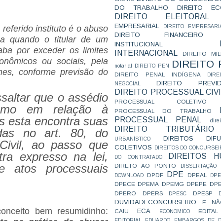
DO TRABALHO
DIREITO E
DIREITO ELEITORAL
EMPRESARIAL
DIREITO EMPRESARI
eferido instituto é o abuso
DIREITO FINANCEIRO
iza quando o titular de um
INSTITUCIONAL
caba por exceder os limites
INTERNACIONAL
DIREITO MIL
onômicos ou sociais, pela
DIREITO
notarial
DIREITO PEN
mes, conforme previsão do
DIREITO PENAL INDÍGENA
DIR
DIREITO PREVID
NEGOCIAL
DIREITO PROCESSUAL CIVI
saltar que o assédio
PROCESSUAL COLETIVO
nomo em relação à
PROCESSUAL DO TRABALHO
is esta encontra suas
PROCESSUAL PENAL
dire
DIREITO TRIBUTÁRIO
idas no art. 80, do
DIREITOS DI
URBANÍSTICO
Civil, ao passo que
COLETIVOS
DIREITOS DO CONCURSEI
ra expresso na lei,
DIREITOS 
DO CONTRATADO
e atos processuais
DIRETO AO PONTO
DISSERTAÇÃO
DPE
DPDF
DPEAL
DOWNLOAD
DP
DPECE
DPEMA
DPEMG
DPEPE
DP
DPERO
DPERS
DPESP
DPESC
DUVIDADECONCURSEIRO
E NÃ
onceito bem resumidinho:
ECA
CAIU
EDITAL
ECONOMICO
EDITORIAL
EDUARDO
EMBARGOS DE D