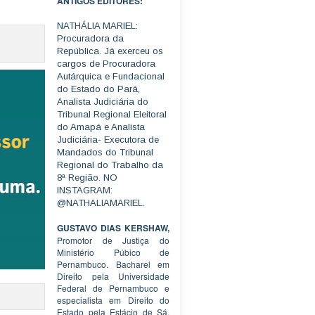
ANTIGOS EDITORES:
NATHÁLIA MARIEL:
Procuradora da
República. Já exerceu os
cargos de Procuradora
Autárquica e Fundacional
do Estado do Pará,
Analista Judiciária do
Tribunal Regional Eleitoral
do Amapá e Analista
Judiciária- Executora de
Mandados do Tribunal
Regional do Trabalho da
8ª Região. NO
INSTAGRAM:
@NATHALIAMARIEL.
GUSTAVO DIAS KERSHAW,
Promotor de Justiça do
Ministério Púbico de
Pernambuco. Bacharel em
Direito pela Universidade
Federal de Pernambuco e
especialista em Direito do
Estado pela Estácio de Sá.