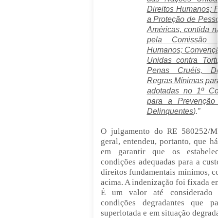
Direitos Humanos; P
a Proteção de Pess
Américas, contida 
pela Comissão In
Humanos; Convençã
Unidas contra Tort
Penas Cruéis, D
Regras Mínimas para
adotadas no 1º C
para a Prevenção
Delinquentes
).
”
O julgamento do RE 580252/MS
geral, entendeu, portanto, que h
em garantir que os estabelec
condições adequadas para a cust
direitos fundamentais mínimos, 
acima. A indenização foi fixada em
É um valor até considerado 
condições degradantes que 
superlotada e em situação degrada