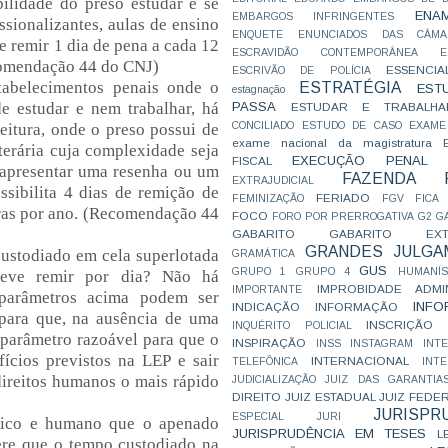
bilidade do preso estudar e se
ENA
EMBARGOS INFRINGENTES
issionalizantes, aulas de ensino
ENQUETE
ENUNCIADOS DAS CÂMA
 remir 1 dia de pena a cada 12
ESCRAVIDÃO CONTEMPORÂNEA
E
ecomendação 44 do CNJ)
ESSENCIA
ESCRIVÃO DE POLÍCIA
abelecimentos penais onde o
ESTRATÉGIA
EST
estagnação
PASSA
de estudar e nem trabalhar, há
ESTUDAR E TRABALHA
CONCILIADO
ESTUDO DE CASO
EXAME
eitura, onde o preso possui de
exame nacional da magistratura
terária cuja complexidade seja
EXECUÇÃO PENAL
FISCAL
 apresentar uma resenha ou um
FAZENDA P
EXTRAJUDICIAL
ssibilita 4 dias de remição de
FERIADO
FEMINIZAÇÃO
FGV
FICA
bras por ano. (Recomendação 44
FOCO
FORO POR PRERROGATIVA
G2
G
GABARITO
GABARITO EXTR
GRANDES JULGA
custodiado em cela superlotada
GRAMÁTICA
GUS
GRUPO 1
GRUPO 4
HUMANÍS
deve remir por dia? Não há
IMPROBIDADE ADMIN
IMPORTANTE
 parâmetros acima podem ser
INFO
INDICAÇÃO
INFORMAÇÃO
 para que, na ausência de uma
INSCRIÇÃO D
INQUÉRITO POLICIAL
 parâmetro razoável para que o
INSPIRAÇÃO
INSS
INSTAGRAM
INT
fícios previstos na LEP e sair
INTERNACIONAL
TELEFÔNICA
INT
direitos humanos o mais rápido
JUDICIALIZAÇÃO
JUIZ DAS GARANTIA
DIREITO
JUIZ ESTADUAL
JUIZ FEDE
JURISPR
ESPECIAL
JURI
éfico e humano que o apenado
JURISPRUDÊNCIA EM TESES
L
fere que o tempo custodiado na