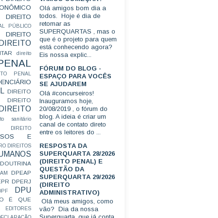
CONÔMICO
Olá amigos bom dia a
todos. Hoje é dia de
DIREITO
retomar as
AL PÚBLICO
SUPERQUARTAS , mas o
DIREITO
que é o projeto para quem
DIREITO
está conhecendo agora?
ITAR
direito
Eis nossa explic...
 PENAL
FÓRUM DO BLOG -
EITO PENAL
ESPAÇO PARA VOCÊS
ENCIÁRIO
SE AJUDAREM
L
DIREITO
Olá #concurseiros!
DIREITO
Inauguramos hoje,
DIREITO
20/08/2019 , o fórum do
blog. A ideia é criar um
ito sanitário
canal de contato direto
DIREITO
entre os leitores do ...
FUSOS E
RESPOSTA DA
RO
DIREITOS
SUPERQUARTA 28/2026
HUMANOS
(DIREITO PENAL) E
DOUTRINA
QUESTÃO DA
DPEAP
EAM
SUPERQUARTA 29/2026
EPR
DPERJ
(DIREITO
DPU
DPF
ADMINISTRATIVO)
O É QUE
Olá meus amigos, como
vão? Dia da nossa
EDITORES
Superquarta, que já conta
ECLARAÇÃO