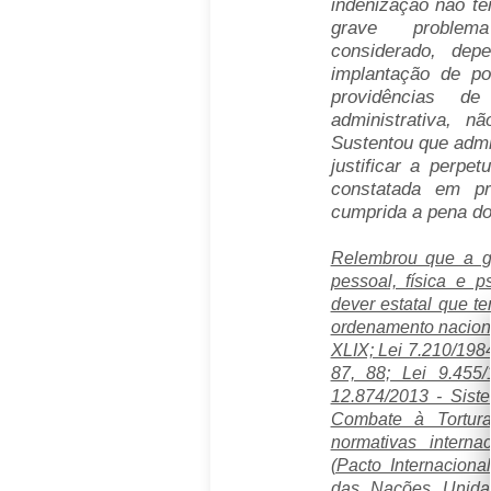
indenização não te
grave problema
considerado, dep
implantação de pol
providências de 
administrativa, nã
Sustentou que admit
justificar a perpe
constatada em pr
cumprida a pena do
Relembrou que a g
pessoal, física e p
dever estatal que t
ordenamento nacional 
XLIX; Lei 7.210/1984 
87, 88; Lei 9.455/
12.874/2013 - Sist
Combate à Tortur
normativas interna
(Pacto Internacional
das Nações Unida