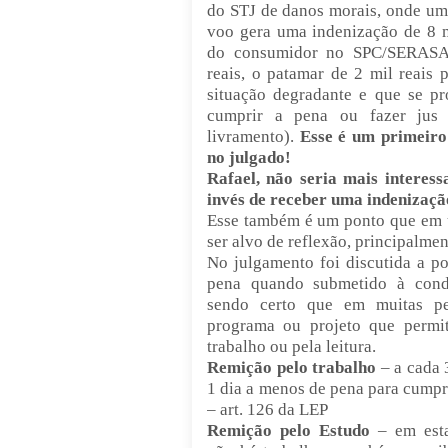
do STJ de danos morais, onde um
voo gera uma indenização de 8 m
do consumidor no SPC/SERASA 
reais, o patamar de 2 mil reais
situação degradante e que se p
cumprir a pena ou fazer jus
livramento).
Esse é um primeiro
no julgado!
Rafael, não seria mais interess
invés de receber uma indenizaçã
Esse também é um ponto que em 
ser alvo de reflexão, principalmen
No julgamento foi discutida a po
pena quando submetido à condi
sendo certo que em muitas pe
programa ou projeto que permi
trabalho ou pela leitura.
Remição pelo trabalho
– a cada 3
1 dia a menos de pena para cumpri
– art. 126 da LEP
Remição pelo Estudo
– em esta