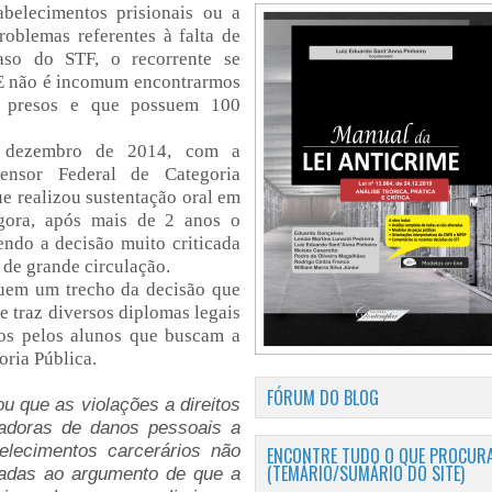
abelecimentos prisionais ou a
oblemas referentes à falta de
caso do STF, o recorrente se
 E não é incomum encontrarmos
2 presos e que possuem 100
m dezembro de 2014, com a
ensor Federal de Categoria
ue realizou sustentação oral em
agora, após mais de 2 anos o
endo a decisão muito criticada
 de grande circulação.
eguem um trecho da decisão que
e traz diversos diplomas legais
os pelos alunos que buscam a
ria Pública.
FÓRUM DO BLOG
u que as violações a direitos
adoras de danos pessoais a
elecimentos carcerários não
ENCONTRE TUDO O QUE PROCURA
(TEMÁRIO/SUMÁRIO DO SITE)
vadas ao argumento de que a