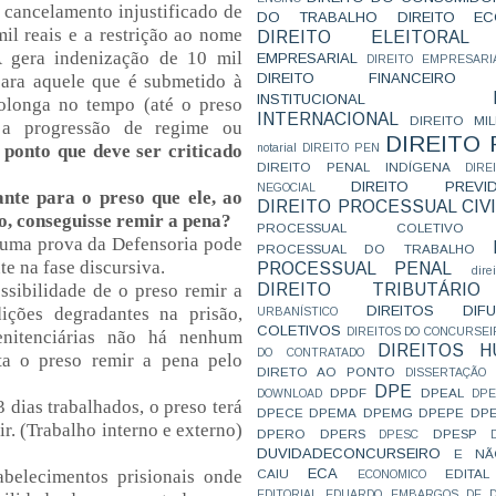
 cancelamento injustificado de
DO TRABALHO
DIREITO E
il reais e a restrição ao nome
DIREITO ELEITORAL
gera indenização de 10 mil
EMPRESARIAL
DIREITO EMPRESARI
DIREITO FINANCEIRO
 para aquele que é submetido à
INSTITUCIONAL
rolonga no tempo (até o preso
INTERNACIONAL
DIREITO MIL
 a progressão de regime ou
DIREITO
 ponto que deve ser criticado
notarial
DIREITO PEN
DIREITO PENAL INDÍGENA
DIR
DIREITO PREVID
NEGOCIAL
ante para o preso que ele, ao
DIREITO PROCESSUAL CIVI
o, conseguisse remir a pena?
PROCESSUAL COLETIVO
uma prova da Defensoria pode
PROCESSUAL DO TRABALHO
te na fase discursiva.
PROCESSUAL PENAL
dire
DIREITO TRIBUTÁRIO
ssibilidade de o preso remir a
DIREITOS DI
ções degradantes na prisão,
URBANÍSTICO
COLETIVOS
DIREITOS DO CONCURSEI
nitenciárias não há nenhum
DIREITOS 
DO CONTRATADO
ta o preso remir a pena pelo
DIRETO AO PONTO
DISSERTAÇÃO
DPE
DPDF
DPEAL
DOWNLOAD
DP
 dias trabalhados, o preso terá
DPECE
DPEMA
DPEMG
DPEPE
DP
r. (Trabalho interno e externo)
DPERO
DPERS
DPESP
DPESC
DUVIDADECONCURSEIRO
E NÃ
ECA
CAIU
EDITAL
belecimentos prisionais onde
ECONOMICO
EDITORIAL
EDUARDO
EMBARGOS DE D