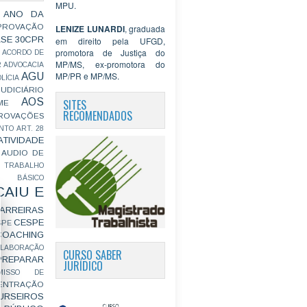
MPU.
 ANO DA
PROVAÇÃO
LENIZE LUNARDI
, graduada
ASE
30CPR
em direito pela UFGD,
promotora de Justiça do
ACORDO DE
MP/MS, ex-promotora do
R
ADVOCACIA
MP/PR e MP/MS.
AGU
LÍCIA
JUDICIÁRIO
AOS
SITES
ME
RECOMENDADOS
ROVAÇÕES
NTO
ART. 28
ATIVIDADE
AUDIO DE
 TRABALHO
BÁSICO
CAIU E
ARREIRAS
CESPE
SPE
COACHING
OLABORAÇÃO
CURSO SABER
PREPARAR
JURÍDICO
MISSO DE
ENTRAÇÃO
URSEIROS