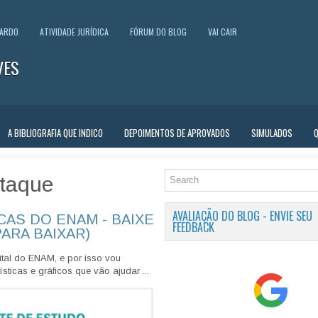
UARDO
ATIVIDADE JURÍDICA
FÓRUM DO BLOG
VAI CAIR
VES
A BIBLIOGRAFIA QUE INDICO
DEPOIMENTOS DE APROVADOS
SIMULADOS
taque
AVALIAÇÃO DO BLOG - ENVIE SEU
CAS DO ENAM - BAIXE
FEEDBACK
PARA BAIXAR)
tal do ENAM, e por isso vou
sticas e gráficos que vão ajudar ...