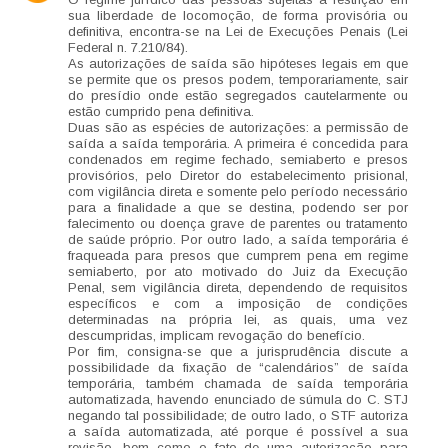
sua liberdade de locomoção, de forma provisória ou
definitiva, encontra-se na Lei de Execuções Penais (Lei
Federal n. 7.210/84).
As autorizações de saída são hipóteses legais em que
se permite que os presos podem, temporariamente, sair
do presídio onde estão segregados cautelarmente ou
estão cumprido pena definitiva.
Duas são as espécies de autorizações: a permissão de
saída a saída temporária. A primeira é concedida para
condenados em regime fechado, semiaberto e presos
provisórios, pelo Diretor do estabelecimento prisional,
com vigilância direta e somente pelo período necessário
para a finalidade a que se destina, podendo ser por
falecimento ou doença grave de parentes ou tratamento
de saúde próprio. Por outro lado, a saída temporária é
fraqueada para presos que cumprem pena em regime
semiaberto, por ato motivado do Juiz da Execução
Penal, sem vigilância direta, dependendo de requisitos
específicos e com a imposição de condições
determinadas na própria lei, as quais, uma vez
descumpridas, implicam revogação do benefício.
Por fim, consigna-se que a jurisprudência discute a
possibilidade da fixação de “calendários” de saída
temporária, também chamada de saída temporária
automatizada, havendo enunciado de súmula do C. STJ
negando tal possibilidade; de outro lado, o STF autoriza
a saída automatizada, até porque é possível a sua
revisão, bem como o fato de uma autorização para