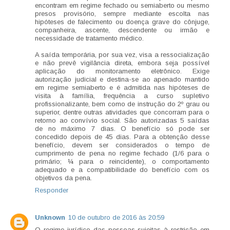
encontram em regime fechado ou semiaberto ou mesmo
presos provisório, sempre mediante escolta nas
hipóteses de falecimento ou doença grave do cônjuge,
companheira, ascente, descendente ou irmão e
necessidade de tratamento médico.
A saída temporária, por sua vez, visa a ressocialização
e não prevê vigilância direta, embora seja possível
aplicação do monitoramento eletrônico. Exige
autorização judicial e destina-se ao apenado mantido
em regime semiaberto e é admitida nas hipóteses de
visita à família, frequência a curso supletivo
profissionalizante, bem como de instrução do 2º grau ou
superior, dentre outras atividades que concorram para o
retorno ao convívio social. São autorizadas 5 saídas
de no máximo 7 dias. O benefício só pode ser
concedido depois de 45 dias. Para a obtenção desse
benefício, devem ser considerados o tempo de
cumprimento de pena no regime fechado (1/6 para o
primário; ¼ para o reincidente), o comportamento
adequado e a compatibilidade do benefício com os
objetivos da pena.
Responder
Unknown
10 de outubro de 2016 às 20:59
O regime jurídico das pessoas sujeitas à restrição em