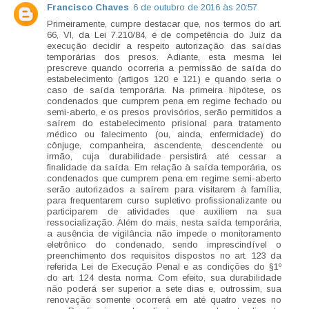
Francisco Chaves
6 de outubro de 2016 às 20:57
Primeiramente, cumpre destacar que, nos termos do art.
66, VI, da Lei 7.210/84, é de competência do Juiz da
execução decidir a respeito autorização das saídas
temporárias dos presos. Adiante, esta mesma lei
prescreve quando ocorreria a permissão de saída do
estabelecimento (artigos 120 e 121) e quando seria o
caso de saída temporária. Na primeira hipótese, os
condenados que cumprem pena em regime fechado ou
semi-aberto, e os presos provisórios, serão permitidos a
saírem do estabelecimento prisional para tratamento
médico ou falecimento (ou, ainda, enfermidade) do
cônjuge, companheira, ascendente, descendente ou
irmão, cuja durabilidade persistirá até cessar a
finalidade da saída. Em relação à saída temporária, os
condenados que cumprem pena em regime semi-aberto
serão autorizados a saírem para visitarem à família,
para frequentarem curso supletivo profissionalizante ou
participarem de atividades que auxiliem na sua
ressocialização. Além do mais, nesta saída temporária,
a ausência de vigilância não impede o monitoramento
eletrônico do condenado, sendo imprescindível o
preenchimento dos requisitos dispostos no art. 123 da
referida Lei de Execução Penal e as condições do §1º
do art. 124 desta norma. Com efeito, sua durabilidade
não poderá ser superior a sete dias e, outrossim, sua
renovação somente ocorrerá em até quatro vezes no