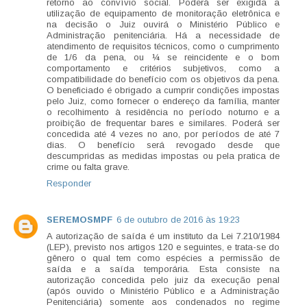
retorno ao convívio social. Poderá ser exigida a
utilização de equipamento de monitoração eletrônica e
na decisão o Juiz ouvirá o Ministério Público e
Administração penitenciária. Há a necessidade de
atendimento de requisitos técnicos, como o cumprimento
de 1/6 da pena, ou ¼ se reincidente e o bom
comportamento e critérios subjetivos, como a
compatibilidade do benefício com os objetivos da pena.
O beneficiado é obrigado a cumprir condições impostas
pelo Juiz, como fornecer o endereço da família, manter
o recolhimento à residência no período noturno e a
proibição de frequentar bares e similares. Poderá ser
concedida até 4 vezes no ano, por períodos de até 7
dias. O benefício será revogado desde que
descumpridas as medidas impostas ou pela pratica de
crime ou falta grave.
Responder
SEREMOSMPF
6 de outubro de 2016 às 19:23
A autorização de saída é um instituto da Lei 7.210/1984
(LEP), previsto nos artigos 120 e seguintes, e trata-se do
gênero o qual tem como espécies a permissão de
saída e a saída temporária. Esta consiste na
autorização concedida pelo juiz da execução penal
(após ouvido o Ministério Público e a Administração
Penitenciária) somente aos condenados no regime