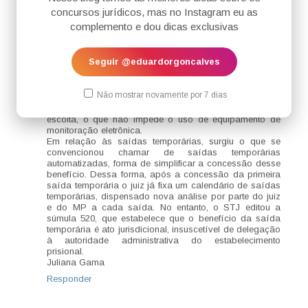
convívio social. A saída temporária, ao contrário da
concursos jurídicos, mas no Instagram eu as
permissão de saída, possui prazo determinado (não
complemento e dou dicas exclusivas
superior a 7 dias, exceto no caso de frequência a
cursos, caso em que a duração será a necessária para
a realização do mesmo). Além disso, a saída
Seguir @eduardorgoncalves
temporária é concedida por ato motivado do juiz, desde
que o preso apresente comportamento adequado, tenha
cumprido pelo menos 1/6 da pena, se primário, e 1/4 em
Não mostrar novamente por 7 dias
caso de reincidência e haja compatibilidade do
benefício com os objetivos da pena. Ademais, não há
escolta, o que não impede o uso de equipamento de
monitoração eletrônica.
Em relação às saídas temporárias, surgiu o que se
convencionou chamar de saídas temporárias
automatizadas, forma de simplificar a concessão desse
benefício. Dessa forma, após a concessão da primeira
saída temporária o juiz já fixa um calendário de saídas
temporárias, dispensado nova análise por parte do juiz
e do MP a cada saída. No entanto, o STJ editou a
súmula 520, que estabelece que o benefício da saída
temporária é ato jurisdicional, insuscetível de delegação
à autoridade administrativa do estabelecimento
prisional.
Juliana Gama
Responder