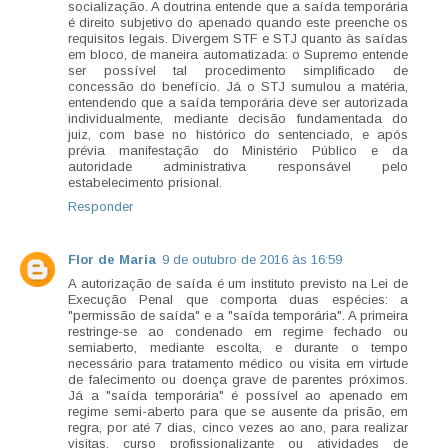
socialização. A doutrina entende que a saída temporária
é direito subjetivo do apenado quando este preenche os
requisitos legais. Divergem STF e STJ quanto às saídas
em bloco, de maneira automatizada: o Supremo entende
ser possível tal procedimento simplificado de
concessão do benefício. Já o STJ sumulou a matéria,
entendendo que a saída temporária deve ser autorizada
individualmente, mediante decisão fundamentada do
juiz, com base no histórico do sentenciado, e após
prévia manifestação do Ministério Público e da
autoridade administrativa responsável pelo
estabelecimento prisional.
Responder
Flor de Maria
9 de outubro de 2016 às 16:59
A autorização de saída é um instituto previsto na Lei de
Execução Penal que comporta duas espécies: a
"permissão de saída" e a "saída temporária". A primeira
restringe-se ao condenado em regime fechado ou
semiaberto, mediante escolta, e durante o tempo
necessário para tratamento médico ou visita em virtude
de falecimento ou doença grave de parentes próximos.
Já a "saída temporária" é possível ao apenado em
regime semi-aberto para que se ausente da prisão, em
regra, por até 7 dias, cinco vezes ao ano, para realizar
visitas, curso profissionalizante ou atividades de