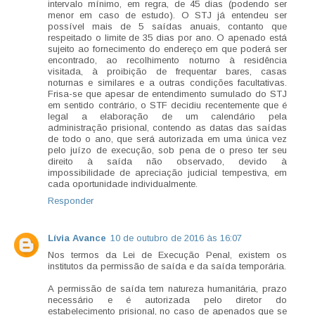
intervalo mínimo, em regra, de 45 dias (podendo ser
menor em caso de estudo). O STJ já entendeu ser
possível mais de 5 saídas anuais, contanto que
respeitado o limite de 35 dias por ano. O apenado está
sujeito ao fornecimento do endereço em que poderá ser
encontrado, ao recolhimento noturno à residência
visitada, à proibição de frequentar bares, casas
noturnas e similares e a outras condições facultativas.
Frisa-se que apesar de entendimento sumulado do STJ
em sentido contrário, o STF decidiu recentemente que é
legal a elaboração de um calendário pela
administração prisional, contendo as datas das saídas
de todo o ano, que será autorizada em uma única vez
pelo juízo de execução, sob pena de o preso ter seu
direito à saída não observado, devido à
impossibilidade de apreciação judicial tempestiva, em
cada oportunidade individualmente.
Responder
Lívia Avance
10 de outubro de 2016 às 16:07
Nos termos da Lei de Execução Penal, existem os
institutos da permissão de saída e da saída temporária.
A permissão de saída tem natureza humanitária, prazo
necessário e é autorizada pelo diretor do
estabelecimento prisional, no caso de apenados que se