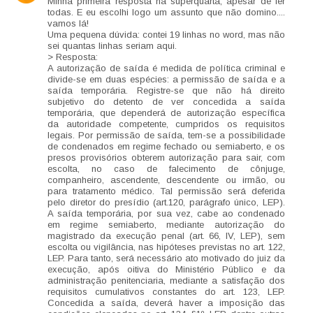
Minha primeira resposta na superquarta, apesar de ler
todas. E eu escolhi logo um assunto que não domino....
vamos lá!
Uma pequena dúvida: contei 19 linhas no word, mas não
sei quantas linhas seriam aqui.
> Resposta:
A autorização de saída é medida de política criminal e
divide-se em duas espécies: a permissão de saída e a
saída temporária. Registre-se que não há direito
subjetivo do detento de ver concedida a saída
temporária, que dependerá de autorização específica
da autoridade competente, cumpridos os requisitos
legais. Por permissão de saída, tem-se a possibilidade
de condenados em regime fechado ou semiaberto, e os
presos provisórios obterem autorização para sair, com
escolta, no caso de falecimento de cônjuge,
companheiro, ascendente, descendente ou irmão, ou
para tratamento médico. Tal permissão será deferida
pelo diretor do presídio (art.120, parágrafo único, LEP).
A saída temporária, por sua vez, cabe ao condenado
em regime semiaberto, mediante autorização do
magistrado da execução penal (art. 66, IV, LEP), sem
escolta ou vigilância, nas hipóteses previstas no art. 122,
LEP. Para tanto, será necessário ato motivado do juiz da
execução, após oitiva do Ministério Público e da
administração penitenciaria, mediante a satisfação dos
requisitos cumulativos constantes do art. 123, LEP.
Concedida a saída, deverá haver a imposição das