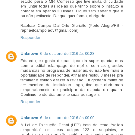
estudo para o MP. Confesso que tive muita dificuldade
em juntar todas as ideias que tenho sobre o instituto e
colocar em apenas 20 linhas. Fiquei sem saber o que é
ou não pertinente. De qualquer forma, obrigado.
Raphael Campo Dall'Orto Giuriatto (Porto Alegre/RS -
raphaelcampo.adv@gmail.com)
Responder
Unknown
6 de outubro de 2016 às 00:28
Eduardo, eu gosto de participar da super quarta, mas
com o edital relampago do mpf e com as grandes
mudancas no programa de materias, eu nao tive mais a
oportunidade de responder. Afinal me restou 3 meses pra
terminar o estudo e fazer a revisao. Eu gostaria muito de
ser membro da instituicao....logo, tive que abrir mao
temporariamente de participar da disputa da quarta.
Continuo lendo diariamente suas postagens.
Responder
Unknown
6 de outubro de 2016 às 09:09
A Lei de Execução Penal (LEP) trata do tema “saída
temporária” em seus artigos 122 e seguintes, e
estabelece que poderão obtê-la os condenados que