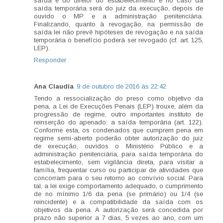
saída é do diretor do estabelecimento e no caso da
saída temporária será do juiz da execução, depois de
ouvido o MP e a administração penitenciária.
Finalizando, quanto à revogação, na permissão de
saída lei não prevê hipóteses de revogação e na saída
temporária o benefício poderá ser revogado (cf. art. 125,
LEP).
Responder
Ana Claudia
9 de outubro de 2016 às 22:42
Tendo a ressocialização do preso como objetivo da
pena, a Lei de Execuções Penais (LEP) trouxe, além da
progressão de regime, outro importantes instituto de
reinserção do apenado: a saída temporária (art. 122).
Conforme esta, os condenados que cumprem pena em
regime semi-aberto poderão obter autorização do juiz
de execução, ouvidos o Ministério Público e a
administração penitenciária, para saída temporária do
estabelecimento, sem vigilância direta, para visitar a
família, frequentar curso ou participar de atividades que
concorram para o seu retorno ao convívio social. Para
tal, a lei exige comportamento adequado, o cumprimento
de no mínimo 1/6 da pena (se primário) ou 1/4 (se
reincidente) e a compatibilidade da saída com os
objetivos da pena. A autorização será concedida por
prazo não superior a 7 dias, 5 vezes ao ano, com um