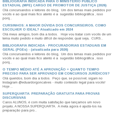
BIBLIOGRAFIA INDICADA PARA O MINISTÉRIO PÚBLICO
ESTADUAL (MPE) CARGO DE PROMOTOR DE JUSTIÇA (2026)
Olá concursandos e leitores do blog, Um dos temas mais pedidos por
vocês e ao qual mais fico atento é a sugestão bibliográfica , isso
porq...
CURSINHOS: A MAIOR DÚVIDA DOS CONCURSEIROS. COMO
ESCOLHER O IDEAL? Atualizado em 2024
Olá meus amigos, bom dia a todos. Hoje vou tratar com vocês de um
tema muito pedido e muito difícil de responder, qual seja, CURS...
BIBLIOGRAFIA INDICADA - PROCURADORIAS ESTADUAIS EM
GERAL (PGEs) - (atualizada para 2026)
Olá concursandos e leitores do blog, Um dos temas mais pedidos por
vocês e ao qual mais fico atento é a sugestão bibliográfica , isso
porq...
O TEMPO MÉDIO ATÉ A APROVAÇÃO = QUANTO TEMPO
PRECISO PARA SER APROVADO EM CONCURSOS JURÍDICOS?
Olá queridos, bom dia a todos. Peço que, se possível, sigam no
Instagram @eduardorgoncalves - muito conteúdo legal para vocês!
Hoje ...
SUPERQUARTA: PREPARAÇÃO GRATUITA PARA PROVAS
DISCURSIVAS
Caros ALUNOS, é com muita satisfação que lançamos um novo
projeto, A NOSSA SUPERQUARTA. A meta agora é ajudá-los na
preparação para pro...