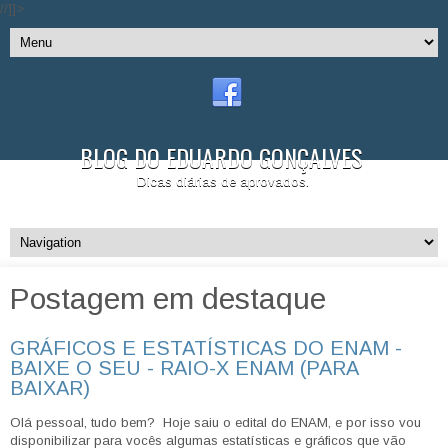
//]]>
BLOG DO EDUARDO GONÇALVES
Dicas diárias de aprovados.
Postagem em destaque
GRÁFICOS E ESTATÍSTICAS DO ENAM -
BAIXE O SEU - RAIO-X ENAM (PARA
BAIXAR)
Olá pessoal, tudo bem? Hoje saiu o edital do ENAM, e por isso vou
disponibilizar para vocês algumas estatísticas e gráficos que vão