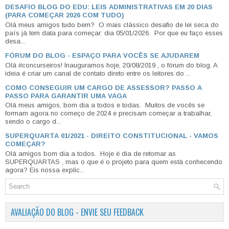
DESAFIO BLOG DO EDU: LEIS ADMINISTRATIVAS EM 20 DIAS
(PARA COMEÇAR 2026 COM TUDO)
Olá meus amigos tudo bem? O mais clássico desafio de lei seca do
país já tem data para começar: dia 05/01/2026. Por que eu faço esses
desa...
FÓRUM DO BLOG - ESPAÇO PARA VOCÊS SE AJUDAREM
Olá #concurseiros! Inauguramos hoje, 20/08/2019 , o fórum do blog. A
ideia é criar um canal de contato direto entre os leitores do ...
COMO CONSEGUIR UM CARGO DE ASSESSOR? PASSO A
PASSO PARA GARANTIR UMA VAGA
Olá meus amigos, bom dia a todos e todas. Muitos de vocês se
formam agora no começo de 2024 e precisam começar a trabalhar,
sendo o cargo d...
SUPERQUARTA 01/2021 - DIREITO CONSTITUCIONAL - VAMOS
COMEÇAR?
Olá amigos bom dia a todos. Hoje é dia de retomar as
SUPERQUARTAS , mas o que é o projeto para quem está conhecendo
agora? Eis nossa explic...
AVALIAÇÃO DO BLOG - ENVIE SEU FEEDBACK