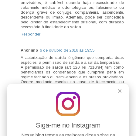
provisórios; é cabível quando haja necessidade de
tratamento médico e odontológico ou, falecimento ou
doença grave de cônjuge, companheira, ascendente,
descendente ou irmão. Ademais, pode ser concedida
pelo diretor do estabelecimento prisional, com duração
necessária à finalidade da saída.
Responder
Anônimo
6 de outubro de 2016 às 19:55
A autorização de saída é gênero que comporta duas
espécies, a permissão de saída e a saída temporária.
A permissão de saída (art. 120, lei 7210/84) tem como
beneficiários os condenados que cumprem pena em
regime fechado ou semi-aberto e os presos provisórios.
Ocorre mediante escolta no caso de falecimento ou
doença grave de cônjuge, companheira, ascendente,
✕
descente e irmão e quando for necessário tratamento
médico do preso. É concedida pelo diretor do
estabelecimento e não possui prazo determinado, tem a
duração necessária à finalidade da saída (art. 121).
A saída temporária, por sua vez, é concedida aos
presos que cumprem pena no regime semi-aberto e é
concedida nas seguintes hipóteses: visita à família,
Siga-me no Instagram
frequência a curso supletivo profissionalizante, bem
como de instrução do 2º grau ou superior, e participação
Nesse blog temos as melhores dicas sobre os
em atividades que concorram para o retorno ao