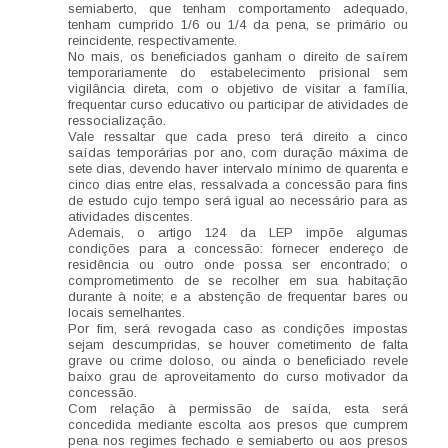
semiaberto, que tenham comportamento adequado,
tenham cumprido 1/6 ou 1/4 da pena, se primário ou
reincidente, respectivamente.
No mais, os beneficiados ganham o direito de saírem
temporariamente do estabelecimento prisional sem
vigilância direta, com o objetivo de visitar a família,
frequentar curso educativo ou participar de atividades de
ressocialização.
Vale ressaltar que cada preso terá direito a cinco
saídas temporárias por ano, com duração máxima de
sete dias, devendo haver intervalo mínimo de quarenta e
cinco dias entre elas, ressalvada a concessão para fins
de estudo cujo tempo será igual ao necessário para as
atividades discentes.
Ademais, o artigo 124 da LEP impõe algumas
condições para a concessão: fornecer endereço de
residência ou outro onde possa ser encontrado; o
comprometimento de se recolher em sua habitação
durante à noite; e a abstenção de frequentar bares ou
locais semelhantes.
Por fim, será revogada caso as condições impostas
sejam descumpridas, se houver cometimento de falta
grave ou crime doloso, ou ainda o beneficiado revele
baixo grau de aproveitamento do curso motivador da
concessão.
Com relação à permissão de saída, esta será
concedida mediante escolta aos presos que cumprem
pena nos regimes fechado e semiaberto ou aos presos