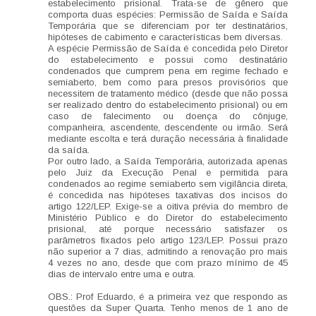
estabelecimento prisional. Trata-se de gênero que
comporta duas espécies: Permissão de Saída e Saída
Temporária que se diferenciam por ter destinatários,
hipóteses de cabimento e características bem diversas.
A espécie Permissão de Saída é concedida pelo Diretor
do estabelecimento e possui como destinatário
condenados que cumprem pena em regime fechado e
semiaberto, bem como para presos provisórios que
necessitem de tratamento médico (desde que não possa
ser realizado dentro do estabelecimento prisional) ou em
caso de falecimento ou doença do cônjuge,
companheira, ascendente, descendente ou irmão. Será
mediante escolta e terá duração necessária à finalidade
da saída.
Por outro lado, a Saída Temporária, autorizada apenas
pelo Juiz da Execução Penal e permitida para
condenados ao regime semiaberto sem vigilância direta,
é concedida nas hipóteses taxativas dos incisos do
artigo 122/LEP. Exige-se a oitiva prévia do membro de
Ministério Público e do Diretor do estabelecimento
prisional, até porque necessário satisfazer os
parâmetros fixados pelo artigo 123/LEP. Possui prazo
não superior a 7 dias, admitindo a renovação pro mais
4 vezes no ano, desde que com prazo mínimo de 45
dias de intervalo entre uma e outra.
OBS.: Prof Eduardo, é a primeira vez que respondo as
questões da Super Quarta. Tenho menos de 1 ano de