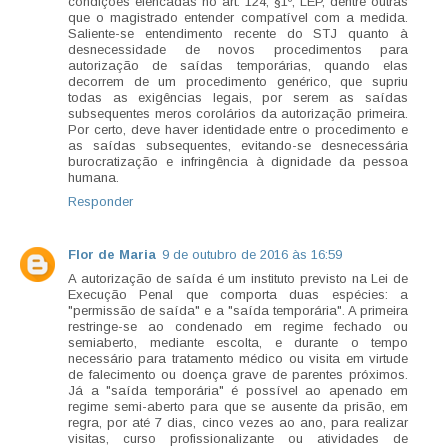
condições elencadas no art. 124, §1º, LEP, dentre outras
que o magistrado entender compatível com a medida.
Saliente-se entendimento recente do STJ quanto à
desnecessidade de novos procedimentos para
autorização de saídas temporárias, quando elas
decorrem de um procedimento genérico, que supriu
todas as exigências legais, por serem as saídas
subsequentes meros corolários da autorização primeira.
Por certo, deve haver identidade entre o procedimento e
as saídas subsequentes, evitando-se desnecessária
burocratização e infringência à dignidade da pessoa
humana.
Responder
Flor de Maria
9 de outubro de 2016 às 16:59
A autorização de saída é um instituto previsto na Lei de
Execução Penal que comporta duas espécies: a
"permissão de saída" e a "saída temporária". A primeira
restringe-se ao condenado em regime fechado ou
semiaberto, mediante escolta, e durante o tempo
necessário para tratamento médico ou visita em virtude
de falecimento ou doença grave de parentes próximos.
Já a "saída temporária" é possível ao apenado em
regime semi-aberto para que se ausente da prisão, em
regra, por até 7 dias, cinco vezes ao ano, para realizar
visitas, curso profissionalizante ou atividades de