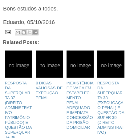
Bons estudos a todos.
Eduardo, 05/10/2016
Related Posts:
RESPOSTA
8 DICAS
INEXISTÊNCIA
RESPOSTA
DA
VALIOSAS DE
DE VAGA EM
DA
SUPERQUAR
EXECUÇÃO
ESTABELECI
SUPERQUAR
TA 37
PENAL
MENTO
TA 38
(DIREITO
PENAL
(EXECUCAÇÃ
ADMINISTRAT
ADEQUADO
O PENAL) E
IVO -
E IMEDIATA
QUESTÃO DA
PATRIMÔNIO
CONCESSÃO
SUPER 39
PÚBLICO) E
DA PRISÃO
(DIREITO
QUESTÃO DA
DOMICILIAR
ADMINISTRAT
SUPERQUAR
IVO)
TA 38