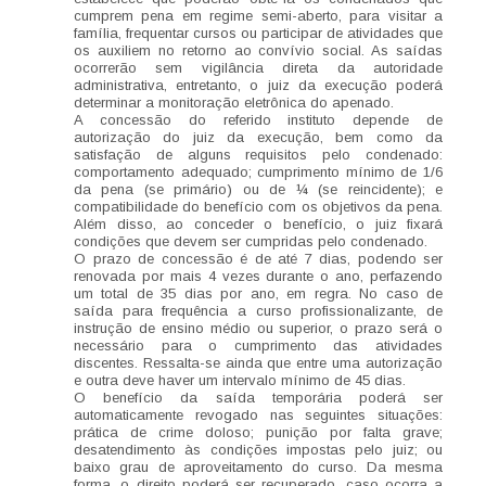
cumprem pena em regime semi-aberto, para visitar a
família, frequentar cursos ou participar de atividades que
os auxiliem no retorno ao convívio social. As saídas
ocorrerão sem vigilância direta da autoridade
administrativa, entretanto, o juiz da execução poderá
determinar a monitoração eletrônica do apenado.
A concessão do referido instituto depende de
autorização do juiz da execução, bem como da
satisfação de alguns requisitos pelo condenado:
comportamento adequado; cumprimento mínimo de 1/6
da pena (se primário) ou de ¼ (se reincidente); e
compatibilidade do benefício com os objetivos da pena.
Além disso, ao conceder o benefício, o juiz fixará
condições que devem ser cumpridas pelo condenado.
O prazo de concessão é de até 7 dias, podendo ser
renovada por mais 4 vezes durante o ano, perfazendo
um total de 35 dias por ano, em regra. No caso de
saída para frequência a curso profissionalizante, de
instrução de ensino médio ou superior, o prazo será o
necessário para o cumprimento das atividades
discentes. Ressalta-se ainda que entre uma autorização
e outra deve haver um intervalo mínimo de 45 dias.
O benefício da saída temporária poderá ser
automaticamente revogado nas seguintes situações:
prática de crime doloso; punição por falta grave;
desatendimento às condições impostas pelo juiz; ou
baixo grau de aproveitamento do curso. Da mesma
forma, o direito poderá ser recuperado, caso ocorra a