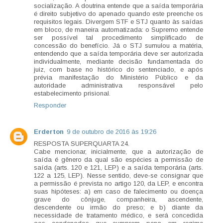
socialização. A doutrina entende que a saída temporária
é direito subjetivo do apenado quando este preenche os
requisitos legais. Divergem STF e STJ quanto às saídas
em bloco, de maneira automatizada: o Supremo entende
ser possível tal procedimento simplificado de
concessão do benefício. Já o STJ sumulou a matéria,
entendendo que a saída temporária deve ser autorizada
individualmente, mediante decisão fundamentada do
juiz, com base no histórico do sentenciado, e após
prévia manifestação do Ministério Público e da
autoridade administrativa responsável pelo
estabelecimento prisional.
Responder
Erderton
9 de outubro de 2016 às 19:26
RESPOSTA SUPERQUARTA 24.
Cabe mencionar, inicialmente, que a autorização de
saída é gênero da qual são espécies a permissão de
saída (arts. 120 e 121, LEP) e a saída temporária (arts.
122 a 125, LEP). Nesse sentido, deve-se consignar que
a permissão é prevista no artigo 120, da LEP, e encontra
suas hipóteses: a) em caso de falecimento ou doença
grave do cônjuge, companheira, ascendente,
descendente ou irmão do preso; e b) diante da
necessidade de tratamento médico, e será concedida