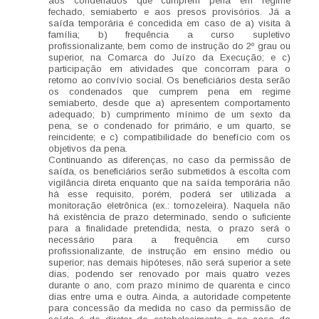
aos condenados que cumprem pena em regime
fechado, semiaberto e aos presos provisórios. Já a
saída temporária é concedida em caso de a) visita à
família; b) frequência a curso supletivo
profissionalizante, bem como de instrução do 2º grau ou
superior, na Comarca do Juízo da Execução; e c)
participação em atividades que concorram para o
retorno ao convívio social. Os beneficiários desta serão
os condenados que cumprem pena em regime
semiaberto, desde que a) apresentem comportamento
adequado; b) cumprimento mínimo de um sexto da
pena, se o condenado for primário, e um quarto, se
reincidente; e c) compatibilidade do benefício com os
objetivos da pena.
Continuando as diferenças, no caso da permissão de
saída, os beneficiários serão submetidos à escolta com
vigilância direta enquanto que na saída temporária não
há esse requisito, porém, poderá ser utilizada a
monitoração eletrônica (ex.: tornozeleira). Naquela não
há existência de prazo determinado, sendo o suficiente
para a finalidade pretendida; nesta, o prazo será o
necessário para a frequência em curso
profissionalizante, de instrução em ensino médio ou
superior; nas demais hipóteses, não será superior a sete
dias, podendo ser renovado por mais quatro vezes
durante o ano, com prazo mínimo de quarenta e cinco
dias entre uma e outra. Ainda, a autoridade competente
para concessão da medida no caso da permissão de