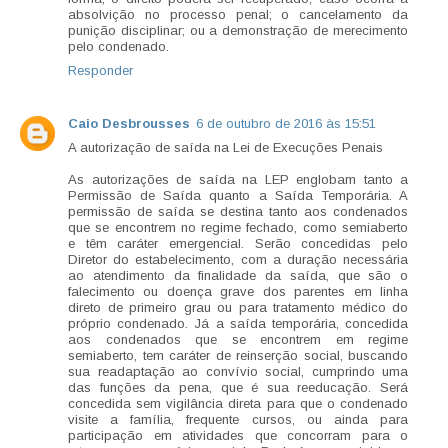
absolvição no processo penal; o cancelamento da
punição disciplinar; ou a demonstração de merecimento
pelo condenado.
Responder
Caio Desbrousses
6 de outubro de 2016 às 15:51
A autorização de saída na Lei de Execuções Penais
As autorizações de saída na LEP englobam tanto a
Permissão de Saída quanto a Saída Temporária. A
permissão de saída se destina tanto aos condenados
que se encontrem no regime fechado, como semiaberto
e têm caráter emergencial. Serão concedidas pelo
Diretor do estabelecimento, com a duração necessária
ao atendimento da finalidade da saída, que são o
falecimento ou doença grave dos parentes em linha
direto de primeiro grau ou para tratamento médico do
próprio condenado. Já a saída temporária, concedida
aos condenados que se encontrem em regime
semiaberto, tem caráter de reinserção social, buscando
sua readaptação ao convívio social, cumprindo uma
das funções da pena, que é sua reeducação. Será
concedida sem vigilância direta para que o condenado
visite a família, frequente cursos, ou ainda para
participação em atividades que concorram para o