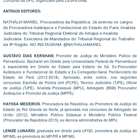
Concurso da DPU, organizado pela CESPE/UNB.
ANTIGOS EDITORES:
NATHÁLIA MARIEL: Procuradora da República. Já exerceu os cargos
de Procuradora Autárquica e Fundacional do Estado do Pará, Analista
Judiciária do Tribunal Regional Eleitoral do Amapá e Analista
Judiciária- Executora de Mandados do Tribunal Regional do Trabalho
da 8ª Região. NO INSTAGRAM: @NATHALIAMARIEL.
GUSTAVO DIAS KERSHAW,
Promotor de Justiça do Ministério Púbico de
Pernambuco. Bacharel em Direito pela Universidade Federal de Pernambuco
e especialista em Direito do Estado pela Estácio de Sá. Ex-Procurador
Autárquico e Fundacional do Estado e Ex-Corregedor-Geral Penitenciário do
Estado do Pará (2012-2018). Aprovado, entre outros, nos seguintes
concursos: Escrivão de Polícia civil (PCPE), Técnico Judiciário (TJPE), Oficial
de Justiça (TJPE), Analista Processual (MPU), Advogado (BNB) Procurador
Autárquico e Promotor de Justiça (MPPE).
HAYSSA MEDEIROS
, Procuradora da República, ex-Promotora de Justiça do
Estado do Rio Grande do Norte, já aprovada nos concursos de Advogado da
União (2012), Ministério Público Estadual e Ministério Público Federal
(Procurador da República-2015), ex-técnica administrativa do MPU.
LENIZE LUNARDI
, graduada em direito pela UFGD, promotora de Justiça do
MP/MS, ex-promotora do MP/PR e MP/MS.