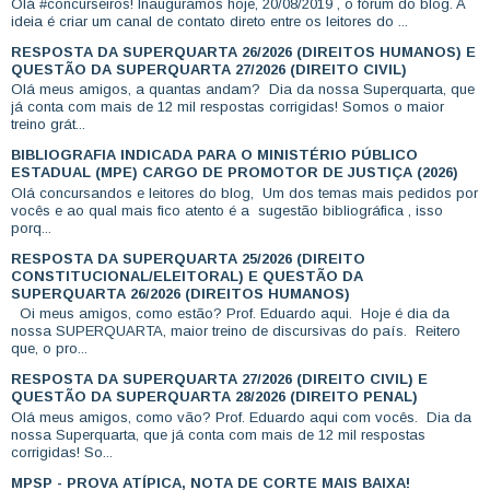
Olá #concurseiros! Inauguramos hoje, 20/08/2019 , o fórum do blog. A
ideia é criar um canal de contato direto entre os leitores do ...
RESPOSTA DA SUPERQUARTA 26/2026 (DIREITOS HUMANOS) E
QUESTÃO DA SUPERQUARTA 27/2026 (DIREITO CIVIL)
Olá meus amigos, a quantas andam? Dia da nossa Superquarta, que
já conta com mais de 12 mil respostas corrigidas! Somos o maior
treino grát...
BIBLIOGRAFIA INDICADA PARA O MINISTÉRIO PÚBLICO
ESTADUAL (MPE) CARGO DE PROMOTOR DE JUSTIÇA (2026)
Olá concursandos e leitores do blog, Um dos temas mais pedidos por
vocês e ao qual mais fico atento é a sugestão bibliográfica , isso
porq...
RESPOSTA DA SUPERQUARTA 25/2026 (DIREITO
CONSTITUCIONAL/ELEITORAL) E QUESTÃO DA
SUPERQUARTA 26/2026 (DIREITOS HUMANOS)
Oi meus amigos, como estão? Prof. Eduardo aqui. Hoje é dia da
nossa SUPERQUARTA, maior treino de discursivas do país. Reitero
que, o pro...
RESPOSTA DA SUPERQUARTA 27/2026 (DIREITO CIVIL) E
QUESTÃO DA SUPERQUARTA 28/2026 (DIREITO PENAL)
Olá meus amigos, como vão? Prof. Eduardo aqui com vocês. Dia da
nossa Superquarta, que já conta com mais de 12 mil respostas
corrigidas! So...
MPSP - PROVA ATÍPICA, NOTA DE CORTE MAIS BAIXA!