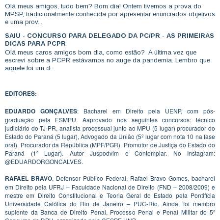
Olá meus amigos, tudo bem? Bom dia! Ontem tivemos a prova do
MPSP, tradicionalmente conhecida por apresentar enunciados objetivos
e uma prov...
SAIU - CONCURSO PARA DELEGADO DA PC/PR - AS PRIMEIRAS
DICAS PARA PCPR
Olá meus caros amigos bom dia, como estão? A última vez que
escrevi sobre a PCPR estávamos no auge da pandemia. Lembro que
aquele foi um d...
EDITORES:
EDUARDO GONÇALVES
: Bacharel em Direito pela UENP, com pós-
graduação pela ESMPU. Aaprovado nos seguintes concursos: técnico
judiciário do TJ-PR, analista processual junto ao MPU (5 lugar) procurador do
Estado do Paraná (5 lugar), Advogado da União (5º lugar com nota 10 na fase
oral). Procurador da República (MPF/PGR). Promotor de Justiça do Estado do
Paraná (1º Lugar). Autor Juspodvim e Contemplar. No Instagram:
@EDUARDORGONCALVES.
RAFAEL BRAVO
, Defensor Público Federal, Rafael Bravo Gomes, bacharel
em Direito pela UFRJ – Faculdade Nacional de Direito (FND – 2008/2009) e
mestre em Direito Constitucional e Teoria Geral do Estado pela Pontifícia
Universidade Católica do Rio de Janeiro – PUC-Rio. Ainda, foi membro
suplente da Banca de Direito Penal, Processo Penal e Penal Militar do 5º