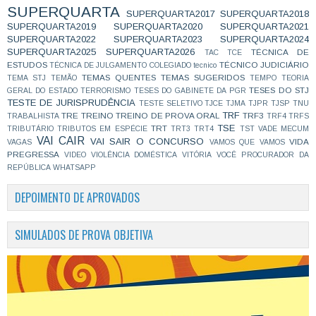
SUPERQUARTA
SUPERQUARTA2017
SUPERQUARTA2018
SUPERQUARTA2019
SUPERQUARTA2020
SUPERQUARTA2021
SUPERQUARTA2022
SUPERQUARTA2023
SUPERQUARTA2024
SUPERQUARTA2025
SUPERQUARTA2026
TÉCNICA DE
TAC
TCE
ESTUDOS
TÉCNICO JUDICIÁRIO
TÉCNICA DE JULGAMENTO COLEGIADO
tecnico
TEMAS QUENTES
TEMAS SUGERIDOS
TEMA STJ
TEMÃO
TEMPO
TEORIA
TESES DO STJ
GERAL DO ESTADO
TERRORISMO
TESES DO GABINETE DA PGR
TESTE DE JURISPRUDÊNCIA
TESTE SELETIVO
TJCE
TJMA
TJPR
TJSP
TNU
TRF
TRE
TREINO
TREINO DE PROVA ORAL
TRF3
TRABALHISTA
TRF4
TRFS
TSE
TRT
TRIBUTÁRIO
TRIBUTOS EM ESPÉCIE
TRT3
TRT4
TST
VADE MECUM
VAI CAIR
VAI SAIR O CONCURSO
VIDA
VAGAS
VAMOS QUE VAMOS
PREGRESSA
VIDEO
VIOLÊNCIA DOMÉSTICA
VITÓRIA
VOCÊ PROCURADOR DA
REPÚBLICA
WHATSAPP
DEPOIMENTO DE APROVADOS
SIMULADOS DE PROVA OBJETIVA