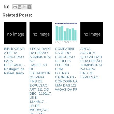
Related Posts:
BIBLIOGRAFI
ILEGALIDADE
COMPATIBILI
AINDA
A DELTA -
DA PRISÃO
DADE DO
SOBRE A
CONCURSO
ADMINISTRAT
CONCURSO
(I)LEGALIDAD
PARA
IVA
DE DELTA
E DA PRISÃO
DELEGADO -
CAUTELAR
FEDERAL
ADMINISTRAT
Postagem de
DE
COM
IVA PARA
Rafael Bravo
ESTRANGEIR
OUTRAS
FINS DE
OS PARA
CARREIRAS -
EXPULSÃO
FINS DE
CONCORRA A
EXPULSÃO.
UMA DAS 123
ART. 211 DO
VAGAS DA PF
DEC. 9.199/17.
LEI N
13.445/17 –
LEI DE
MIGRAÇÃO.
VAI CAIR!