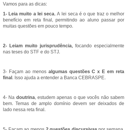
Vamos para as dicas:
1- Leia muito a lei seca.
A lei seca é o que traz o melhor
benefício em reta final, permitindo ao aluno passar por
muitas questões em pouco tempo.
2- Leiam muito jurisprudência,
focando especialmente
nas teses do STF e do STJ.
3- Façam ao menos
algumas questões C x E em reta
final
. Isso ajuda a entender a Banca CEBRASPE.
4- Na
doutrina
, estudem apenas o que vocês não sabem
bem. Temas de amplo domínio devem ser deixados de
lado nessa reta final.
5- Façam ao menos
2 questões discursivas
por semana.