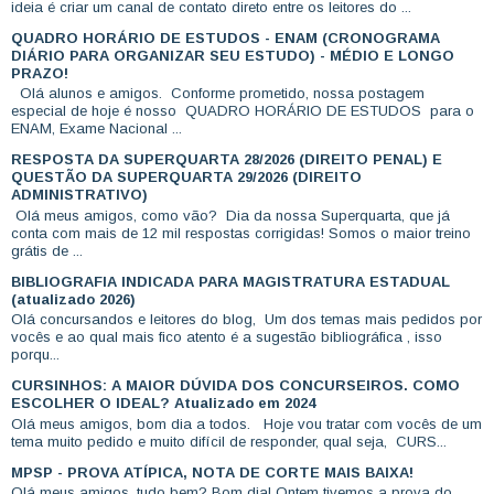
ideia é criar um canal de contato direto entre os leitores do ...
QUADRO HORÁRIO DE ESTUDOS - ENAM (CRONOGRAMA
DIÁRIO PARA ORGANIZAR SEU ESTUDO) - MÉDIO E LONGO
PRAZO!
Olá alunos e amigos. Conforme prometido, nossa postagem
especial de hoje é nosso QUADRO HORÁRIO DE ESTUDOS para o
ENAM, Exame Nacional ...
RESPOSTA DA SUPERQUARTA 28/2026 (DIREITO PENAL) E
QUESTÃO DA SUPERQUARTA 29/2026 (DIREITO
ADMINISTRATIVO)
Olá meus amigos, como vão? Dia da nossa Superquarta, que já
conta com mais de 12 mil respostas corrigidas! Somos o maior treino
grátis de ...
BIBLIOGRAFIA INDICADA PARA MAGISTRATURA ESTADUAL
(atualizado 2026)
Olá concursandos e leitores do blog, Um dos temas mais pedidos por
vocês e ao qual mais fico atento é a sugestão bibliográfica , isso
porqu...
CURSINHOS: A MAIOR DÚVIDA DOS CONCURSEIROS. COMO
ESCOLHER O IDEAL? Atualizado em 2024
Olá meus amigos, bom dia a todos. Hoje vou tratar com vocês de um
tema muito pedido e muito difícil de responder, qual seja, CURS...
MPSP - PROVA ATÍPICA, NOTA DE CORTE MAIS BAIXA!
Olá meus amigos, tudo bem? Bom dia! Ontem tivemos a prova do