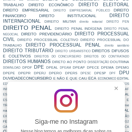
DIREITO ELEITORAL
TRABALHO
DIREITO ECONÔMICO
DIREITO EMPRESARIAL
DIREITO
DIREITO EMPRESARIAL PÚBLICO
DIREITO
FINANCEIRO
DIREITO INSTITUCIONAL
INTERNACIONAL
DIREITO MILITAR
direito notarial
DIREITO PEN
DIREITO PENAL
DIREITO PENAL INDÍGENA
DIREITO PENAL
DIREITO PROCESSUAL
DIREITO PREVIDENCIÁRIO
NEGOCIAL
CIVIL
DIREITO PROCESSUAL COLETIVO
DIREITO PROCESSUAL DO
DIREITO PROCESSUAL PENAL
TRABALHO
direito sanitário
DIREITO TRIBUTÁRIO
DIREITOS DIFUSOS
DIREITO URBANÍSTICO
E COLETIVOS
DIREITOS DO CONCURSEIRO
DIREITOS DO CONTRATADO
DIREITOS HUMANOS
DIRETO AO PONTO
DOUTRINA
DISSERTAÇÃO
DPE
DPDF
DPEAL
DPEAP
DPECE
DPEMA
DPEMG
DOWNLOAD
DPEAM
DPU
DPEPE
DPEPR
DPERJ
DPERO
DPERS
DPESP
DPESC
DPF
DUVIDADECONCURSEIRO
ECA
E NÃO É QUE CAIU
EDITAL
ECONOMICO
EDITORES
EDITORIAL
EDUARDO
EMBARGOS DE DECLARAÇÃO
EMBARGOS
✕
ENAM
enama
INFRINGENTES
ENQUETE
ENUNCIADOS DAS CÂMARAS
ESAF
ESSENCIAL
ESCRAVIDÃO CONTEMPORÂNEA
ESCREVENTE
ESCRIVÃO DE POLÍCIA
ESTRATÉGIA
ESTUDA QUE PASSA
ESTUDAR E
ESTÁGIO
estagnação
TRABALHAR
exame
ESTUDO CONCILIADO
ESTUDO DE CASO
EXAME DA ORDEM
EXECUÇÃO PENAL
nacional da magistratura
EXECUÇÃO FISCAL
FAZENDA PÚBLICA
EXERCÍCIOS
EXTRAJUDICIAL
FEMINIZAÇÃO
Siga-me no Instagram
FERIADO
FILOSOFIA
FOCO
FGV
FICA
FORO POR PRERROGATIVA
G2
GABARITO
GABARITO EXTRAOFICIAL
GABARITANDO
GRAMÁTICA
Nesse blog temos as melhores dicas sobre os
GRANDES JULGAMENTOS