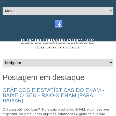
//]]>
BLOG DO EDUARDO GONÇALVES
Dicas diárias de aprovados.
Postagem em destaque
GRÁFICOS E ESTATÍSTICAS DO ENAM -
BAIXE O SEU - RAIO-X ENAM (PARA
BAIXAR)
Olá pessoal, tudo bem? Hoje saiu o edital do ENAM, e por isso vou
disponibilizar para vocês algumas estatísticas e gráficos que vão