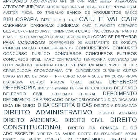
APROVADO
ATEAPOSSE
ARQUIVAMENTO
ART. 28 CPP
ASILO
assessor
ATIVIDADE JURÍDICA
AUDIO DE PROVA ORAL
ATOS INFRACIONAIS
ÁUDIO
BANCO DE ARGUMENTOS
AUDITOR FISCAL DO TRABALHO
BÁSICO
CAIU E VAI CAIR
BIBLIOGRAFIA
BIZU
C e E
CAC
CARREIRAS
CARREIRAS JURÍDICAS
CASO ELLWANGER
CEBRASPE
CESPE
COACHING
CNMP
CF
CF EM 20 DIAS
cnj
COACH
CÓDIGO DE TRÂNSITO
COMO SE PREPARAR
BRASILEIRO
COLABORAÇÃO
COMBATE À CORRUPÇÃO
PARA CONCURSOS
COMPROMISSO DE AJUSTAMENTO DE CONDUTA
CONCURSEIROS
CONCURSO
CONCENTRAÇÃO
CONCURFRIENDS
CONCURSO PÚBLICO
CONCURSOS
CONCURSOS FUTUROS
CONCURSOS NÍVEL HARD
CONTRATAÇÃO TEMPORÁRIA
CONVENÇÃO 169
CORTE INTERAMERICANA
CPC2015
COOPERAÇÃO INTERNACIONAL
CPI
CPR
CRIMINOLOGIA
CRONOGRAMA
CURSO
CTB
CURIOSIDADES
CURSINHO
CURSO ESTUDO DE CASO - TRF4
CURSO PARA A SUBJETIVA
CURSO PROVA
DEFENSOR
CURSO PROVA ORAL
DISCURSIVA
DEBATE
DEFENSORIA
DELEGADO
defensoria estadual
DEFESA DE CANDIDATOS
DEPOIMENTO
DELEGADO CIVIL
DELEGADO FEDERAL
DEPOIMENTO DE APROVADO
DESAFIOBLOGDOEDU
DICA
DICA AGU
DICA ESPERTA
DICAS
DICA DE OURO
DIREITO A EDUCAÇÃO
DIREITO ADMINISTRATIVO
DIREITO AGRÁRIO
DIREITO
DIREITO AMBIENTAL
DIREITO CIVIL
CONSTITUCIONAL
DIREITO DA CRIANÇA E DO
ADOLESCENTE
DIREITO DA SAÚDE
DIREITO DA SEGURIDADE SOCIAL
DIREITO DO CONSUMIDOR
DIREITO DO
DIREITO DE ENSINO