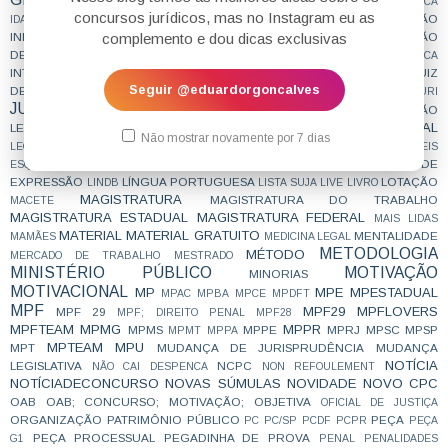
GUS
GRUPO 1
GRUPO 4
HUMANÍSTICA
concursos jurídicos, mas no Instagram eu as
IMPROBIDADE ADMINISTRATIVA
INDICAÇÃO
IDADE
IMPORTANTE
INFORMATIVOS
complemento e dou dicas exclusivas
INFORMAÇÃO
INSCRIÇÃO
INQUÉRITO POLICIAL
DEFINITIVA
INSPIRAÇÃO
INSS
INSTAGRAM
INTERCEPTAÇÃO TELEFÔNICA
INTERNACIONAL
JUIZ
INTERPRETAÇÃO
JUDICIALIZAÇÃO
JUIZ DAS GARANTIAS
Seguir @eduardorgoncalves
DE DIREITO
JUIZ ESTADUAL
JUIZ FEDERAL
JUIZADO ESPECIAL
JURI
JURISPRUDENCIA
JURISPRUDÊNCIA EM TESES
LEGISLAÇÃO
LEGISLAÇÃO PENAL ESPECIAL
LEGISLAÇÃO INTERNACIONAL
Não mostrar novamente por 7 dias
LEI NOVA
LEI SECA
LEGITIMIDADE
LEI DE ORGANIZAÇÕES CRIMINOSAS
LEIS
LIBERDADE DE
ESQUEMATIZADAS
LEIS GRIFADAS
LEIS SISTEMATIZADAS
EXPRESSÃO
LÍNGUA PORTUGUESA
LOTAÇÃO
LINDB
LISTA SUJA
LIVE
LIVRO
MAGISTRATURA
MAGISTRATURA DO TRABALHO
MACETE
MAGISTRATURA ESTADUAL
MAGISTRATURA FEDERAL
MAIS LIDAS
MATERIAL
MATERIAL GRATUITO
MENTALIDADE
MAMÃES
MEDICINA LEGAL
METODOLOGIA
MÉTODO
MERCADO DE TRABALHO
MESTRADO
MINISTÉRIO PÚBLICO
MOTIVAÇÃO
MINORIAS
MOTIVACIONAL
MP
MPE
MPESTADUAL
MPAC
MPBA
MPCE
MPDFT
MPF
MPF29
MPFLOVERS
MPF 29
MPF; DIREITO PENAL
MPF28
MPFTEAM
MPMG
MPPR
MPMS
MPPE
MPRJ
MPSC
MPSP
MPMT
MPPA
MPTEAM
MPU
MPT
MUDANÇA DE JURISPRUDÊNCIA
MUDANÇA
NOTÍCIA
LEGISLATIVA
NCPC
NÃO CAI DESPENCA
NON REFOULEMENT
NOTÍCIADECONCURSO
NOVAS SÚMULAS
NOVIDADE
NOVO CPC
OAB
OAB; CONCURSO; MOTIVAÇÃO;
OBJETIVA
OFICIAL DE JUSTIÇA
ORGANIZAÇÃO
PATRIMÔNIO PÚBLICO
PEÇA
PC
PC/SP
PCDF
PCPR
PEÇA
PEÇA PROCESSUAL
PEGADINHA DE PROVA
G1
PENAL
PENALIDADES