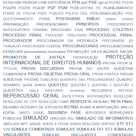
PFN
PGE
PESQUISA
PESSOA COM DEFICIÊNCIA
pgdf
pge-sp
PGEMS
PGEPA
PGF
PGM
PGEPR
PGESP
PLANEJAMENTO
PGERN
PGMCURITIBA
PIC
PÓS-GRADUAÇÃO
PODER DE POLÍCIA
POER PÚBLICO
POLICIA CIVIL
PÓS-
POSTAGENS EMÍLIO
QUESTIONAMENTO
POSSE
prática jurídica
PRINCÍPIOS
PREPARAÇÃO
PREVIDENCIÁRIO
PROCEDIMENTO
PROCESSO COLETIVO
PROCESSO CIVIL
INVESTIGATÓRIO CRIMINAL
PROCESSO PENAL
PROCESSUAL PENAL
PROCESSO TRIBUTÁRIO
PROCURADOR
PROCURADOR DA REPÚBLICA
PROCURADOR DO
PROCURADORIAS
PROCURADORIAS
TRABALHO
PROCURADOR FEDERAL
ESTADUAIS
procuradorias municipais
PROMOÇÃO DA IGUALDADE RACIAL
PROTEÇÃO
PROMOTOR DE JUSTIÇA
PRORROGAÇÃO
INTERNACIONAL DE DIREITOS HUMANOS
PROVA
PROVA DE
PROVA DISCURSIVA
PROVA DO 29CPR SUBJETIVA
TÍTULOS
PROVA OBJETIVA
PROVA ORAL
COMENTADA
PROVA
PROVA PRÁTICA
SUBJETIVA
QUADRO
PRÓXIMO CONCURSO
QUADRIPÉ DAS PROCURADORIAS
QUESTÃO
HORÁRIO
QUEM SOMOS
QUESTÃO 1
QUESTÃO 2
QUESTÃO 3
QUESTÕES
raio-x
RECURSOS
RASCUNHO
recomeçar
REFÚGIO
REPERCUSSÃO GERAL
REPETITIVOS
REPROVAÇÕES
RESOLUÇÃO
RESPOSTA
RETA FINAL
RESUMO
RESOLUÇÃO 29º CPR
RESOLUÇÃO CNMP
ROTINA
REVISÃO
ROTEIRO DE ESTUDOS
RUMO A APROVAÇÃO
SAIU O
SEGUNDA FASE
EDITAL
SERVIDORES
SANTO GRAAL
SERVIDORES
SIMULADO
SIMULADO DE INFORMATIVO
PÚBLICOS
SIMULADO AGU
STF
STJ
SIMULADO MPF
SINASE
SOBRE A PROVA
SONHO REALIZADO
SORTEIO
SÚMULA COMENTADA
SÚMULAS
SÚMULAS DO STJ
SÚMULAS
STM
VINCULANTES
SÚMULAS VINCULANTES COMENTADAS