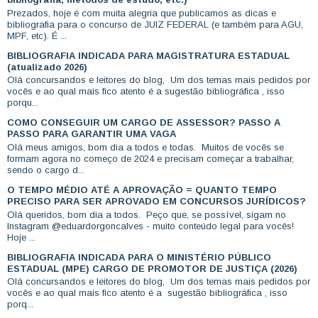
Prezados, hoje é com muita alegria que publicamos as dicas e
bibliografia para o concurso de JUIZ FEDERAL (e também para AGU,
MPF, etc). É ...
BIBLIOGRAFIA INDICADA PARA MAGISTRATURA ESTADUAL
(atualizado 2026)
Olá concursandos e leitores do blog, Um dos temas mais pedidos por
vocês e ao qual mais fico atento é a sugestão bibliográfica , isso
porqu...
COMO CONSEGUIR UM CARGO DE ASSESSOR? PASSO A
PASSO PARA GARANTIR UMA VAGA
Olá meus amigos, bom dia a todos e todas. Muitos de vocês se
formam agora no começo de 2024 e precisam começar a trabalhar,
sendo o cargo d...
O TEMPO MÉDIO ATÉ A APROVAÇÃO = QUANTO TEMPO
PRECISO PARA SER APROVADO EM CONCURSOS JURÍDICOS?
Olá queridos, bom dia a todos. Peço que, se possível, sigam no
Instagram @eduardorgoncalves - muito conteúdo legal para vocês!
Hoje ...
BIBLIOGRAFIA INDICADA PARA O MINISTÉRIO PÚBLICO
ESTADUAL (MPE) CARGO DE PROMOTOR DE JUSTIÇA (2026)
Olá concursandos e leitores do blog, Um dos temas mais pedidos por
vocês e ao qual mais fico atento é a sugestão bibliográfica , isso
porq...