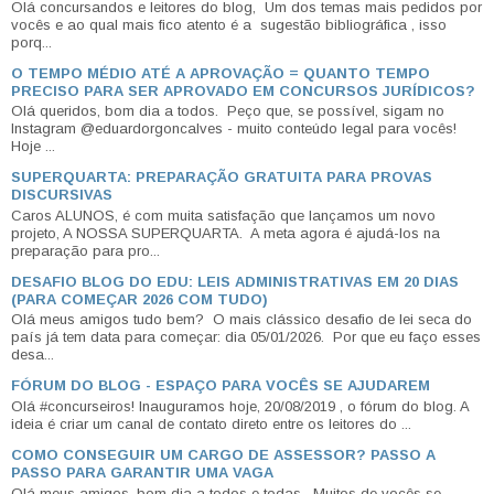
Olá concursandos e leitores do blog, Um dos temas mais pedidos por
vocês e ao qual mais fico atento é a sugestão bibliográfica , isso
porq...
O TEMPO MÉDIO ATÉ A APROVAÇÃO = QUANTO TEMPO
PRECISO PARA SER APROVADO EM CONCURSOS JURÍDICOS?
Olá queridos, bom dia a todos. Peço que, se possível, sigam no
Instagram @eduardorgoncalves - muito conteúdo legal para vocês!
Hoje ...
SUPERQUARTA: PREPARAÇÃO GRATUITA PARA PROVAS
DISCURSIVAS
Caros ALUNOS, é com muita satisfação que lançamos um novo
projeto, A NOSSA SUPERQUARTA. A meta agora é ajudá-los na
preparação para pro...
DESAFIO BLOG DO EDU: LEIS ADMINISTRATIVAS EM 20 DIAS
(PARA COMEÇAR 2026 COM TUDO)
Olá meus amigos tudo bem? O mais clássico desafio de lei seca do
país já tem data para começar: dia 05/01/2026. Por que eu faço esses
desa...
FÓRUM DO BLOG - ESPAÇO PARA VOCÊS SE AJUDAREM
Olá #concurseiros! Inauguramos hoje, 20/08/2019 , o fórum do blog. A
ideia é criar um canal de contato direto entre os leitores do ...
COMO CONSEGUIR UM CARGO DE ASSESSOR? PASSO A
PASSO PARA GARANTIR UMA VAGA
Olá meus amigos, bom dia a todos e todas. Muitos de vocês se