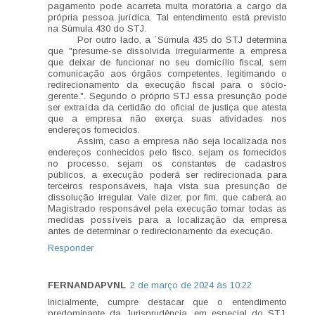
pagamento pode acarreta multa moratória a cargo da
própria pessoa jurídica. Tal entendimento está previsto
na Súmula 430 do STJ.
Por outro lado, a ´Súmula 435 do STJ determina
que "presume-se dissolvida irregularmente a empresa
que deixar de funcionar no seu domicílio fiscal, sem
comunicação aos órgãos competentes, legitimando o
redirecionamento da execução fiscal para o sócio-
gerente.". Segundo o próprio STJ essa presunção pode
ser extraída da certidão do oficial de justiça que atesta
que a empresa não exerça suas atividades nos
endereços fornecidos.
Assim, caso a empresa não seja localizada nos
endereços conhecidos pelo fisco, sejam os fornecidos
no processo, sejam os constantes de cadastros
públicos, a execução poderá ser redirecionada para
terceiros responsáveis, haja vista sua presunção de
dissolução irregular. Vale dizer, por fim, que caberá ao
Magistrado responsável pela execução tomar todas as
medidas possíveis para a localização da empresa
antes de determinar o redirecionamento da execução.
Responder
FERNANDAPVNL
2 de março de 2024 às 10:22
Inicialmente, cumpre destacar que o entendimento
predominante da Jurisprudência, em especial do STJ,