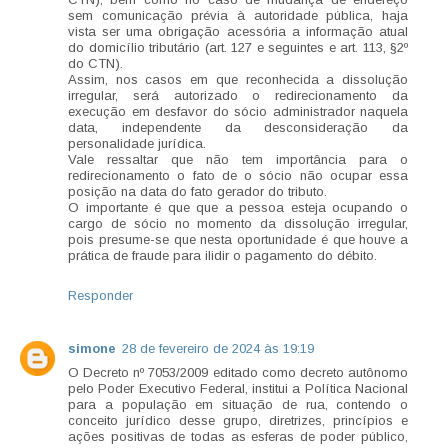
sem comunicação prévia à autoridade pública, haja
vista ser uma obrigação acessória a informação atual
do domicílio tributário (art. 127 e seguintes e art. 113, §2º
do CTN).
Assim, nos casos em que reconhecida a dissolução
irregular, será autorizado o redirecionamento da
execução em desfavor do sócio administrador naquela
data, independente da desconsideração da
personalidade jurídica.
Vale ressaltar que não tem importância para o
redirecionamento o fato de o sócio não ocupar essa
posição na data do fato gerador do tributo.
O importante é que que a pessoa esteja ocupando o
cargo de sócio no momento da dissolução irregular,
pois presume-se que nesta oportunidade é que houve a
prática de fraude para ilidir o pagamento do débito.
Responder
simone
28 de fevereiro de 2024 às 19:19
O Decreto nº 7053/2009 editado como decreto autônomo
pelo Poder Executivo Federal, institui a Política Nacional
para a população em situação de rua, contendo o
conceito jurídico desse grupo, diretrizes, princípios e
ações positivas de todas as esferas de poder público,