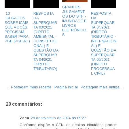
GRANDES
JULGAMENT
`10
RESPOSTA
RESPOSTA
OS DO STF -
JULGADOS
DA
DA
IMUNIDADE E
SOBRE ICMS
SUPERQUAR
SUPERQUAR
LIVROS
QUE VOCÊS
TA 03/2021
TA 04/2021
ELETRÔNICO
PRECISAM
(DIREITO
(DIREITO
S
SABER PARA
AMBIENTAL -
TRIBUTÁRIO -
PGE (PGE-RJ)
CONSTITUCI
INTERNACION
ONAL) E
AL) E
QUESTÃO DA
QUESTÃO DA
SUPERQUAR
SUPERQUAR
TA 04/2021
TA 05/2021
(DIREITO
(DIREITO
TRIBUTÁRIO)
PROCESSUA
L CIVIL)
← Postagem mais recente
Página inicial
Postagem mais antiga →
29 comentários:
Zeca
28 de fevereiro de 2024 às 09:27
Conforme dispõe o CTN, os débitos tributários podem