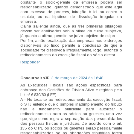
obstante, o sócio-gerente da empresa poderá ser
responsabilizado, quando demonstrado que este agiu
com excesso de poderes, infração à lei ou contra o
estatuto, ou na hipótese de dissolução irregular da
empresa.
Calha salientar ainda, que as três primeiras situações
devem ser analisadas sob a ótima da culpa subjetiva,
já quanto a última, permite-se juízo objetivo de culpa.
Por fim, a não localização das empresas nos endereços
disponíveis ao fisco permite a conclusão de que a
sociedade foi dissolvida irregularmente, logo, autoriza o
redirecionamento da execução fiscal ao sócio diretor.
Responder
ConcurseiroJP
3 de março de 2024 às 16:48
As Execuções Fiscais são ações específicas para
cobrança das Certidões de Dívida Ativa e regidas pela
Lei nº 6.830/80 (LEF).
A - No tocante ao redirecionamento da execução fiscal,
o STJ entende que o simples inadimplemento do tributo
não é fundamento suficiente para autorizar o
redirecionamento para os sócios ou gerentes, uma vez
que, vige como regra a separação das personalidades
das pessoas físicas e jurídicas. De acordo com o art.
135 do CTN, os sócios ou gerentes serão pessoalmente
responsabilizados se as obrigações tributárias forem