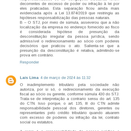
decorrentes de excesso de poder ou infração à lei por
eles praticadas. Esta separação ficou ainda mais
evidenciada após a Lei 13.874/2019 que restringiu as
hipóteses responsabilização das pessoas naturais.
B – O STJ, por meio de súmula, asseverou que a não
localização da empresa no endereço fornecido ao fisco
é considerada hipótese de presunção da
desconstituição irregular da pessoa jurídica, sendo
admissível o redirecionamento ao sócio com poderes
decisórios que praticou o ato. Salienta-se que a
presunção da desconstituição é relativa, admitindo-se
prova em contrário.
Responder
Laís Lima
4 de março de 2024 às 11:32
O inadimplemento tributário pela sociedade não
autoriza, por si só, o redirecionamento da execução
fiscal ao sócio ou gerente, conforme súmula 430 do STJ.
Trata-se de interpretação a contrario sensu do art. 135
do CTN. Isso porque, o art. 135, III do CTN admite
responsabilidade pessoal dos diretores, gerentes ou
representantes pelo crédito tributário quando atuarem
com excesso de poderes ou infração da lei, contrato
social ou estatutos.