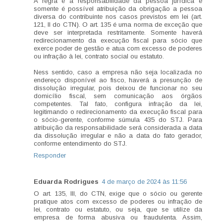
A regra é a responsabilidade da pessoa jurídica e
somente é possível atribuição da obrigação a pessoa
diversa do contribuinte nos casos previstos em lei (art.
121, II do CTN). O art. 135 é uma norma de exceção que
deve ser interpretada restritamente. Somente haverá
redirecionamento da execução fiscal para sócio que
exerce poder de gestão e atua com excesso de poderes
ou infração à lei, contrato social ou estatuto.
Ness sentido, caso a empresa não seja localizada no
endereço disponível ao fisco, haverá a presunção de
dissolução irregular, pois deixou de funcionar no seu
domicílio fiscal, sem comunicação aos órgãos
competentes. Tal fato, configura infração da lei,
legitimando o redirecionamento da execução fiscal para
o sócio-gerente, conforme súmula 435 do STJ. Para
atribuição da responsabilidade será considerada a data
da dissolução irregular e não a data do fato gerador,
conforme entendimento do STJ.
Responder
Eduarda Rodrigues
4 de março de 2024 às 11:56
O art. 135, III, do CTN, exige que o sócio ou gerente
pratique atos com excesso de poderes ou infração de
lei, contrato ou estatuto, ou seja, que se utilize da
empresa de forma abusiva ou fraudulenta. Assim,