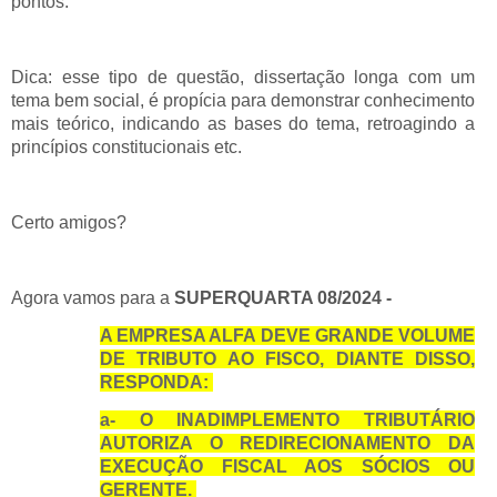
pontos.
Dica: esse tipo de questão, dissertação longa com um
tema bem social, é propícia para demonstrar conhecimento
mais teórico, indicando as bases do tema, retroagindo a
princípios constitucionais etc.
Certo amigos?
Agora vamos para a
SUPERQUARTA 08/2024 -
A EMPRESA ALFA DEVE GRANDE VOLUME
DE TRIBUTO AO FISCO, DIANTE DISSO,
RESPONDA:
a- O INADIMPLEMENTO TRIBUTÁRIO
AUTORIZA O REDIRECIONAMENTO DA
EXECUÇÃO FISCAL AOS SÓCIOS OU
GERENTE.