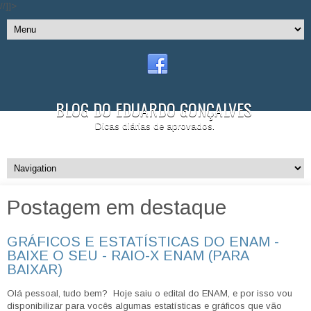
//]]>
BLOG DO EDUARDO GONÇALVES
Dicas diárias de aprovados.
Postagem em destaque
GRÁFICOS E ESTATÍSTICAS DO ENAM -
BAIXE O SEU - RAIO-X ENAM (PARA
BAIXAR)
Olá pessoal, tudo bem? Hoje saiu o edital do ENAM, e por isso vou
disponibilizar para vocês algumas estatísticas e gráficos que vão