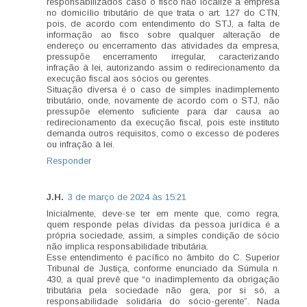
responsabilizados caso o fisco não localize a empresa
no domicílio tributário de que trata o art. 127 do CTN,
pois, de acordo com entendimento do STJ, a falta de
informação ao fisco sobre qualquer alteração de
endereço ou encerramento das atividades da empresa,
pressupõe encerramento irregular, caracterizando
infração à lei, autorizando assim o redirecionamento da
execução fiscal aos sócios ou gerentes.
Situação diversa é o caso de simples inadimplemento
tributário, onde, novamente de acordo com o STJ, não
pressupõe elemento suficiente para dar causa ao
redirecionamento da execução fiscal, pois este instituto
demanda outros requisitos, como o excesso de poderes
ou infração à lei.
Responder
J.H.
3 de março de 2024 às 15:21
Inicialmente, deve-se ter em mente que, como regra,
quem responde pelas dívidas da pessoa jurídica é a
própria sociedade, assim, a simples condição de sócio
não implica responsabilidade tributária.
Esse entendimento é pacífico no âmbito do C. Superior
Tribunal de Justiça, conforme enunciado da Súmula n.
430, a qual prevê que “o inadimplemento da obrigação
tributária pela sociedade não gera, por si só, a
responsabilidade solidária do sócio-gerente”. Nada