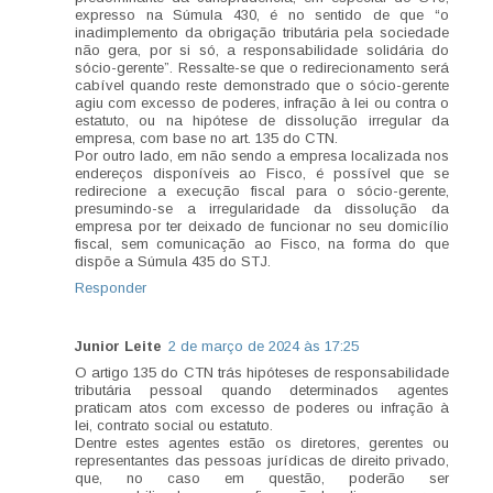
expresso na Súmula 430, é no sentido de que “o
inadimplemento da obrigação tributária pela sociedade
não gera, por si só, a responsabilidade solidária do
sócio-gerente”. Ressalte-se que o redirecionamento será
cabível quando reste demonstrado que o sócio-gerente
agiu com excesso de poderes, infração à lei ou contra o
estatuto, ou na hipótese de dissolução irregular da
empresa, com base no art. 135 do CTN.
Por outro lado, em não sendo a empresa localizada nos
endereços disponíveis ao Fisco, é possível que se
redirecione a execução fiscal para o sócio-gerente,
presumindo-se a irregularidade da dissolução da
empresa por ter deixado de funcionar no seu domicílio
fiscal, sem comunicação ao Fisco, na forma do que
dispõe a Súmula 435 do STJ.
Responder
Junior Leite
2 de março de 2024 às 17:25
O artigo 135 do CTN trás hipóteses de responsabilidade
tributária pessoal quando determinados agentes
praticam atos com excesso de poderes ou infração à
lei, contrato social ou estatuto.
Dentre estes agentes estão os diretores, gerentes ou
representantes das pessoas jurídicas de direito privado,
que, no caso em questão, poderão ser