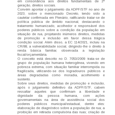
em consonância aos direitos fundamentais de 2ª
geração, direitos sociais.
Convém apontar o julgamento da ADPF/STF no ano de
2023, sobre o mencionado Decreto, tendo sido a
cautelar confirmada em Plenário, ratificando tratar-se de
política pública de âmbito nacional, destacando o
tratamento humanizado, acolhedor e responsável dos
poderes públicos sobre a condição da população em
situação de rua, projetando inúmeros direitos, medidas
de promoção e inclusão em favor dessa trágica
condição social. Além disso, a EC 114/2021, incluiu na
CR/88, a vulnerabilidade social, dirigindo-lhe o direito à
renda básica familiar, observada a legislação
fiscal/orçamentária.
O conceito está descrito no D. 7053/2009: trata-se de
grupo de população humana heterogênea, vivendo em
pobreza extrema, com situação familiar interrompida ou
fragilizada, utilizando-se dos logradouros públicos e
áreas degradadas como moradia, acolhimento e
sustento.
Sobre seus direitos, medidas de promoção e inclusão,
após o julgamento definitivo da ADPF/STF, cabem
ressaltar aqueles que confirmam a liberdade e
dignidade da pessoa humana, com ações
governamentais na área de assistência social dos
poderes públicos municipal/estadual, dentre eles:
elaboração de diagnóstico sobre a população de rua; a
proibição em retirada compulsória das ruas; criação de