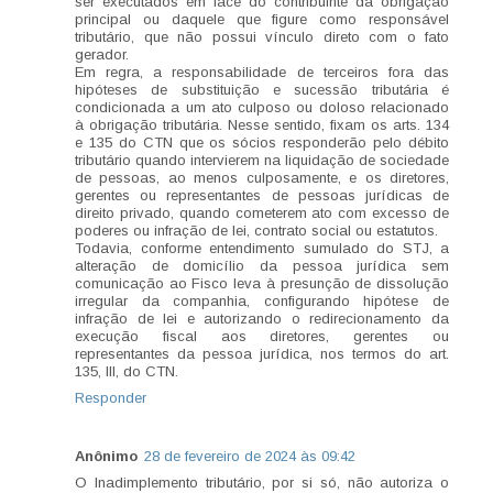
ser executados em face do contribuinte da obrigação
principal ou daquele que figure como responsável
tributário, que não possui vínculo direto com o fato
gerador.
Em regra, a responsabilidade de terceiros fora das
hipóteses de substituição e sucessão tributária é
condicionada a um ato culposo ou doloso relacionado
à obrigação tributária. Nesse sentido, fixam os arts. 134
e 135 do CTN que os sócios responderão pelo débito
tributário quando intervierem na liquidação de sociedade
de pessoas, ao menos culposamente, e os diretores,
gerentes ou representantes de pessoas jurídicas de
direito privado, quando cometerem ato com excesso de
poderes ou infração de lei, contrato social ou estatutos.
Todavia, conforme entendimento sumulado do STJ, a
alteração de domicílio da pessoa jurídica sem
comunicação ao Fisco leva à presunção de dissolução
irregular da companhia, configurando hipótese de
infração de lei e autorizando o redirecionamento da
execução fiscal aos diretores, gerentes ou
representantes da pessoa jurídica, nos termos do art.
135, III, do CTN.
Responder
Anônimo
28 de fevereiro de 2024 às 09:42
O Inadimplemento tributário, por si só, não autoriza o