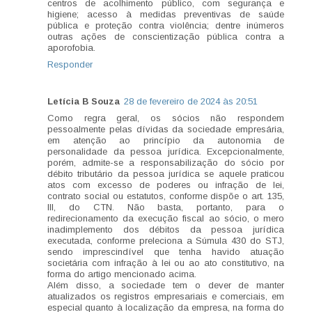
centros de acolhimento público, com segurança e
higiene; acesso à medidas preventivas de saúde
pública e proteção contra violência; dentre inúmeros
outras ações de conscientização pública contra a
aporofobia.
Responder
Letícia B Souza
28 de fevereiro de 2024 às 20:51
Como regra geral, os sócios não respondem
pessoalmente pelas dívidas da sociedade empresária,
em atenção ao princípio da autonomia de
personalidade da pessoa jurídica. Excepcionalmente,
porém, admite-se a responsabilização do sócio por
débito tributário da pessoa jurídica se aquele praticou
atos com excesso de poderes ou infração de lei,
contrato social ou estatutos, conforme dispõe o art. 135,
III, do CTN. Não basta, portanto, para o
redirecionamento da execução fiscal ao sócio, o mero
inadimplemento dos débitos da pessoa jurídica
executada, conforme preleciona a Súmula 430 do STJ,
sendo imprescindível que tenha havido atuação
societária com infração à lei ou ao ato constitutivo, na
forma do artigo mencionado acima.
Além disso, a sociedade tem o dever de manter
atualizados os registros empresariais e comerciais, em
especial quanto à localização da empresa, na forma do