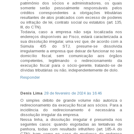
patrimônio dos sócios e administradores, os quais
somente serão pessoalmente responsáveis pelos
créditos correspondentes a obrigações tributárias
resultantes de atos praticados com excesso de poderes
ou infração de lei, contrato social ou estatutos (art. 135,
III, do CTN).
Todavia, caso a empresa não seja localizada nos
endereços disponíveis ao Fisco, estará caracterizada a
sua dissolução irregular, uma vez que, de acordo com a
Súmula 435 do STJ, presume-se dissolvida
irregularmente a empresa que deixar de funcionar no seu
domicílio fiscal, sem comunicação aos órgãos
competentes, legitimando o redirecionamento da
execução fiscal para o sócio-gerente, tratando-se de
dívidas tributárias ou não, independentemente de dolo.
Responder
Denis Lima
28 de fevereiro de 2024 às 16:46
O simples débito de grande volume não autoriza o
redirecionamento da execução fiscal aos sócios. Para a
incidência do redirecionamento é necessária a
dissolução irregular da empresa.
Nessa linha, a dissolução irregular é presumida nos
seguintes casos: quando esgotadas as tentativas de
penhora, todas com resultado infrutífero (art. 185-A do
CTN); bem como no caso de mudança de endereço