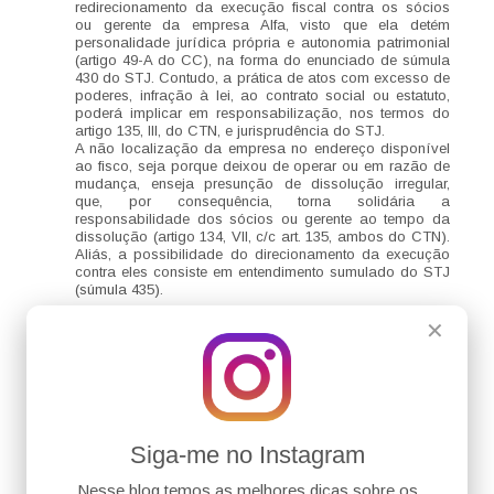
redirecionamento da execução fiscal contra os sócios
ou gerente da empresa Alfa, visto que ela detém
personalidade jurídica própria e autonomia patrimonial
(artigo 49-A do CC), na forma do enunciado de súmula
430 do STJ. Contudo, a prática de atos com excesso de
poderes, infração à lei, ao contrato social ou estatuto,
poderá implicar em responsabilização, nos termos do
artigo 135, III, do CTN, e jurisprudência do STJ.
A não localização da empresa no endereço disponível
ao fisco, seja porque deixou de operar ou em razão de
mudança, enseja presunção de dissolução irregular,
que, por consequência, torna solidária a
responsabilidade dos sócios ou gerente ao tempo da
dissolução (artigo 134, VII, c/c art. 135, ambos do CTN).
Aliás, a possibilidade do direcionamento da execução
contra eles consiste em entendimento sumulado do STJ
(súmula 435).
Responder
✕
Luísa
28 de fevereiro de 2024 às 10:09
A Súmula 430 do STJ afirma que o inadimplemento
tributário não tem o condão de, por si só, permitir o
redirecionamento da execução fiscal ao sócio-gerente.
Siga-me no Instagram
Isso porque a obrigação tributária tem sujeito passivo
determinado em lei (art. 121, CTN) e não há que estender
Nesse blog temos as melhores dicas sobre os
essa responsabilidade a pessoa diversa, exceto por