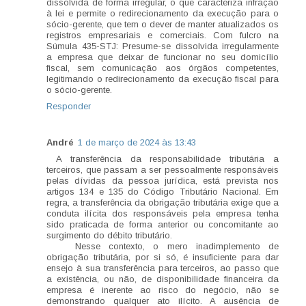
dissolvida de forma irregular, o que caracteriza infração
à lei e permite o redirecionamento da execução para o
sócio-gerente, que tem o dever de manter atualizados os
registros empresariais e comerciais. Com fulcro na
Súmula 435-STJ: Presume-se dissolvida irregularmente
a empresa que deixar de funcionar no seu domicílio
fiscal, sem comunicação aos órgãos competentes,
legitimando o redirecionamento da execução fiscal para
o sócio-gerente.
Responder
André
1 de março de 2024 às 13:43
A transferência da responsabilidade tributária a
terceiros, que passam a ser pessoalmente responsáveis
pelas dívidas da pessoa jurídica, está prevista nos
artigos 134 e 135 do Código Tributário Nacional. Em
regra, a transferência da obrigação tributária exige que a
conduta ilícita dos responsáveis pela empresa tenha
sido praticada de forma anterior ou concomitante ao
surgimento do débito tributário.
Nesse contexto, o mero inadimplemento de
obrigação tributária, por si só, é insuficiente para dar
ensejo à sua transferência para terceiros, ao passo que
a existência, ou não, de disponibilidade financeira da
empresa é inerente ao risco do negócio, não se
demonstrando qualquer ato ilícito. A ausência de