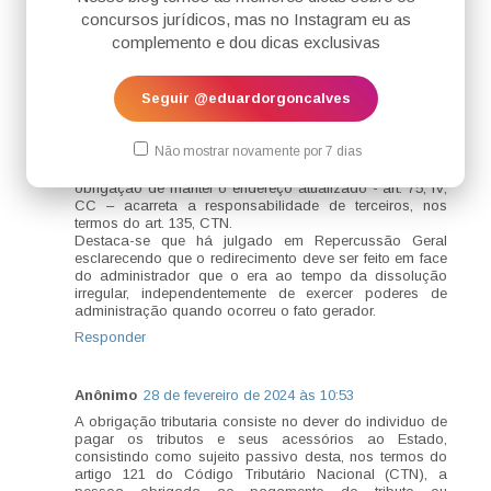
expressa previsão legal. Salienta-se que nos casos
concursos jurídicos, mas no Instagram eu as
excepcionais de redirecionamento da execução fiscal,
complemento e dou dicas exclusivas
esta é limitada àqueles que possuem poderes de
administração.
Uma das exceções à regra exposta acima é, justamente,
Seguir @eduardorgoncalves
a não localização da empresa nos endereços
disponibilizados ao fisco. De acordo com a Súmula 435
do STJ ocorre presunção de dissolução irregular da
Não mostrar novamente por 7 dias
pessoa jurídica diante da alteração de endereço sem
comunicação ao Fisco. O descumprimento da
obrigação de manter o endereço atualizado - art. 75, IV,
CC – acarreta a responsabilidade de terceiros, nos
termos do art. 135, CTN.
Destaca-se que há julgado em Repercussão Geral
esclarecendo que o redirecimento deve ser feito em face
do administrador que o era ao tempo da dissolução
irregular, independentemente de exercer poderes de
administração quando ocorreu o fato gerador.
Responder
Anônimo
28 de fevereiro de 2024 às 10:53
A obrigação tributaria consiste no dever do individuo de
pagar os tributos e seus acessórios ao Estado,
consistindo como sujeito passivo desta, nos termos do
artigo 121 do Código Tributário Nacional (CTN), a