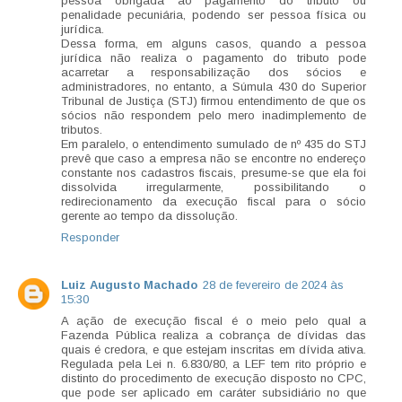
pessoa obrigada ao pagamento do tributo ou
penalidade pecuniária, podendo ser pessoa física ou
jurídica.
Dessa forma, em alguns casos, quando a pessoa
jurídica não realiza o pagamento do tributo pode
acarretar a responsabilização dos sócios e
administradores, no entanto, a Súmula 430 do Superior
Tribunal de Justiça (STJ) firmou entendimento de que os
sócios não respondem pelo mero inadimplemento de
tributos.
Em paralelo, o entendimento sumulado de nº 435 do STJ
prevê que caso a empresa não se encontre no endereço
constante nos cadastros fiscais, presume-se que ela foi
dissolvida irregularmente, possibilitando o
redirecionamento da execução fiscal para o sócio
gerente ao tempo da dissolução.
Responder
Luiz Augusto Machado
28 de fevereiro de 2024 às
15:30
A ação de execução fiscal é o meio pelo qual a
Fazenda Pública realiza a cobrança de dívidas das
quais é credora, e que estejam inscritas em dívida ativa.
Regulada pela Lei n. 6.830/80, a LEF tem rito próprio e
distinto do procedimento de execução disposto no CPC,
que pode ser aplicado em caráter subsidiário no que