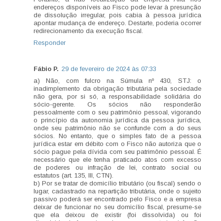
endereços disponíveis ao Fisco pode levar à presunção
de dissolução irregular, pois cabia à pessoa jurídica
apontar mudança de endereço. Destarte, poderia ocorrer
redirecionamento da execução fiscal.
Responder
Fábio P.
29 de fevereiro de 2024 às 07:33
a) Não, com fulcro na Súmula nº 430, STJ: o
inadimplemento da obrigação tributária pela sociedade
não gera, por si só, a responsabilidade solidária do
sócio-gerente. Os sócios não responderão
pessoalmente com o seu patrimônio pessoal, vigorando
o princípio da autonomia jurídica da pessoa jurídica,
onde seu patrimônio não se confunde com a do seus
sócios. No entanto, que o simples fato de a pessoa
jurídica estar em débito com o Fisco não autoriza que o
sócio pague pela dívida com seu patrimônio pessoal. É
necessário que ele tenha praticado atos com excesso
de poderes ou infração de lei, contrato social ou
estatutos (art. 135, III, CTN).
b) Por se tratar de domicílio tributário (ou fiscal) sendo o
lugar, cadastrado na repartição tributária, onde o sujeito
passivo poderá ser encontrado pelo Fisco e a empresa
deixar de funcionar no seu domicílio fiscal, presume-se
que ela deixou de existir (foi dissolvida) ou foi