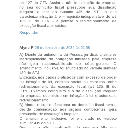
art. 127 do CTN. Assim, a não localização da empresa
no seu domicílio fiscal pressupõe sua dissolução
irregular, a teor da Súmula 435 do STJ, o que
caracteriza infração à lei – requisito indispensável do art.
135, III, do CTN – e permite o redirecionamento da
execução fiscal aos sócios.
Responder
Alyne F
28 de fevereiro de 2024 às 21:58
A) Diante da autonomia da Pessoa jurídica, o simples
inadimplemento da obrigação tributária pela empresa
não gera responsabilidade do sócio-gerente. O
entendimento, inclusive, foi enunciado no verbete sumular
430 do STJ.
Entretanto, nos casos praticados com excesso de poder
ou infração de lei, contrato social ou estatutos, cabe
redirecionamento da execução fiscal (art. 135, III, do
CTN). Exemplo corriqueiro é o da dissolução irregular
da empresa, que incide em infração à lei e autoriza o
redirecionamento.
B) Ainda, deixar de funcionar no domicílio fiscal sem a
devida comunicação aos órgãos competentes, gera
presunção de dissolução irregular.
O entendimento, inclusive, foi enunciado no verbete
sumular 435 do STJ.
Portanto, a não localização da empresa Alfa nos