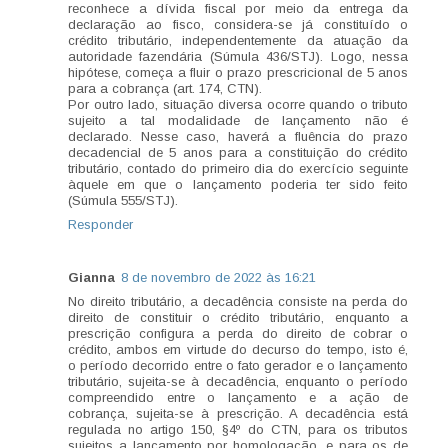
reconhece a dívida fiscal por meio da entrega da
declaração ao fisco, considera-se já constituído o
crédito tributário, independentemente da atuação da
autoridade fazendária (Súmula 436/STJ). Logo, nessa
hipótese, começa a fluir o prazo prescricional de 5 anos
para a cobrança (art. 174, CTN).
Por outro lado, situação diversa ocorre quando o tributo
sujeito a tal modalidade de lançamento não é
declarado. Nesse caso, haverá a fluência do prazo
decadencial de 5 anos para a constituição do crédito
tributário, contado do primeiro dia do exercício seguinte
àquele em que o lançamento poderia ter sido feito
(Súmula 555/STJ).
Responder
Gianna
8 de novembro de 2022 às 16:21
No direito tributário, a decadência consiste na perda do
direito de constituir o crédito tributário, enquanto a
prescrição configura a perda do direito de cobrar o
crédito, ambos em virtude do decurso do tempo, isto é,
o período decorrido entre o fato gerador e o lançamento
tributário, sujeita-se à decadência, enquanto o período
compreendido entre o lançamento e a ação de
cobrança, sujeita-se à prescrição. A decadência está
regulada no artigo 150, §4º do CTN, para os tributos
sujeitos a lançamento por homologação, e para os de