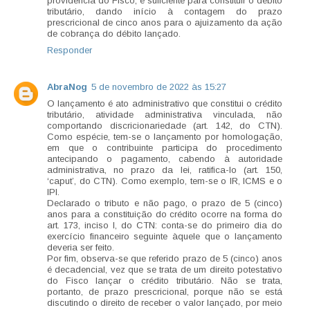
providência do Fisco, é suficiente para constituir o débito
tributário, dando início à contagem do prazo
prescricional de cinco anos para o ajuizamento da ação
de cobrança do débito lançado.
Responder
AbraNog
5 de novembro de 2022 às 15:27
O lançamento é ato administrativo que constitui o crédito
tributário, atividade administrativa vinculada, não
comportando discricionariedade (art. 142, do CTN).
Como espécie, tem-se o lançamento por homologação,
em que o contribuinte participa do procedimento
antecipando o pagamento, cabendo à autoridade
administrativa, no prazo da lei, ratifica-lo (art. 150,
‘caput’, do CTN). Como exemplo, tem-se o IR, ICMS e o
IPI.
Declarado o tributo e não pago, o prazo de 5 (cinco)
anos para a constituição do crédito ocorre na forma do
art. 173, inciso I, do CTN: conta-se do primeiro dia do
exercício financeiro seguinte àquele que o lançamento
deveria ser feito.
Por fim, observa-se que referido prazo de 5 (cinco) anos
é decadencial, vez que se trata de um direito potestativo
do Fisco lançar o crédito tributário. Não se trata,
portanto, de prazo prescricional, porque não se está
discutindo o direito de receber o valor lançado, por meio