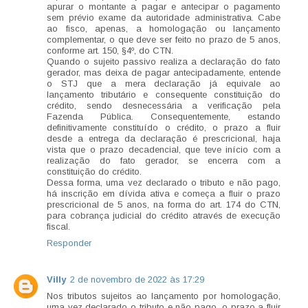
apurar o montante a pagar e antecipar o pagamento
sem prévio exame da autoridade administrativa. Cabe
ao fisco, apenas, a homologação ou lançamento
complementar, o que deve ser feito no prazo de 5 anos,
conforme art. 150, §4º, do CTN.
Quando o sujeito passivo realiza a declaração do fato
gerador, mas deixa de pagar antecipadamente, entende
o STJ que a mera declaração já equivale ao
lançamento tributário e consequente constituição do
crédito, sendo desnecessária a verificação pela
Fazenda Pública. Consequentemente, estando
definitivamente constituído o crédito, o prazo a fluir
desde a entrega da declaração é prescricional, haja
vista que o prazo decadencial, que teve início com a
realização do fato gerador, se encerra com a
constituição do crédito.
Dessa forma, uma vez declarado o tributo e não pago,
há inscrição em dívida ativa e começa a fluir o prazo
prescricional de 5 anos, na forma do art. 174 do CTN,
para cobrança judicial do crédito através de execução
fiscal.
Responder
Villy
2 de novembro de 2022 às 17:29
Nos tributos sujeitos ao lançamento por homologação,
uma vez declarado o tributo e não pago, o prazo a fluir