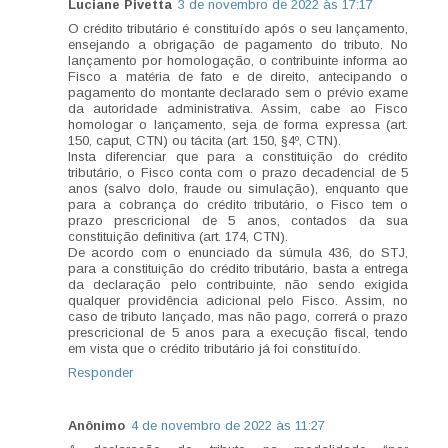
Luciane Pivetta
3 de novembro de 2022 às 17:17
O crédito tributário é constituído após o seu lançamento,
ensejando a obrigação de pagamento do tributo. No
lançamento por homologação, o contribuinte informa ao
Fisco a matéria de fato e de direito, antecipando o
pagamento do montante declarado sem o prévio exame
da autoridade administrativa. Assim, cabe ao Fisco
homologar o lançamento, seja de forma expressa (art.
150, caput, CTN) ou tácita (art. 150, §4º, CTN).
Insta diferenciar que para a constituição do crédito
tributário, o Fisco conta com o prazo decadencial de 5
anos (salvo dolo, fraude ou simulação), enquanto que
para a cobrança do crédito tributário, o Fisco tem o
prazo prescricional de 5 anos, contados da sua
constituição definitiva (art. 174, CTN).
De acordo com o enunciado da súmula 436, do STJ,
para a constituição do crédito tributário, basta a entrega
da declaração pelo contribuinte, não sendo exigida
qualquer providência adicional pelo Fisco. Assim, no
caso de tributo lançado, mas não pago, correrá o prazo
prescricional de 5 anos para a execução fiscal, tendo
em vista que o crédito tributário já foi constituído.
Responder
Anônimo
4 de novembro de 2022 às 11:27