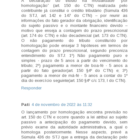
A declaração do tributo na modalidade “por
homologação” (art. 150 do CTN) realizada pelo
contribuinte já constitui o crédito tributário (Súmula 436
do STJ, art. 142 e 147 do CTN) – por reunir as
informações do fato gerador da obrigação, identificação
do sujeito passivo e o montante financeiro devido –
motivo que enseja a contagem do prazo prescricional
(art. 174 do CTN) e não decadencial (art. 173 do CTN).
O não pagamento do tributo constituído por
homologação pode ensejar 3 hipóteses em termos de
contagem do prazo prescricional, segundo preconiza
entendimento do STJ: 1º) Não pagamento puro e
simples - prazo de 5 anos a partir do vencimento do
tributo; 2º) pagamento a menor de boa-fé - 5 anos a
partir do fato gerador(art. 150 §4º do CTN) e; 3º)
pagamento a menor de má-fé - 5 anos a contar do 1º
dia do exercício seguinte(art. 150 §4º c/c 173, I do CTN).
Responder
Pati
4 de novembro de 2022 às 11:32
O lançamento por homologação encontra previsão no
art. 150 do CTN e ocorre quando a lei atribui ao sujeito
passivo a antecipação do pagamento devido, sem
prévio exame da autoridade administrativa, a qual o
homologa posteriormente. Nesse aspecto, prevê a
Súmula 436 do STJ que a entrega da declaração pelo