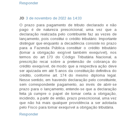
Responder
JD
3 de novembro de 2022 às 14:33
O prazo para pagamento de tributo declarado e não
pago é de natureza prescricional, uma vez que a
declaração realizada pelo contribuinte faz as vezes de
lançamento, pois constitui o crédito tributário. Importante
distinguir que enquanto a decadência consiste no prazo
para a Fazenda Pública constituir o crédito tributário
(tornar a obrigação exigível também exequível), nos
termos do art 173 do Código Tributária Nacional, a
prescrição recai sobre a pretensão de cobrança do
crédito exequível, de modo que a respectiva ação deve
ser ajuizada em até 5 anos da constituição definitiva do
crédito, conforme art. 174 do mesmo diploma legal.
Nesse sentido, em havendo declaração pelo constituinte,
sem correspondente pagamento, ao invés de abrir-se
prazo para o lançamento, entende-se que a declaração
feita já cumpre o papel de tornar certa a obrigação,
incidindo, a partir de então, prazo prescricional, uma vez
que não há mais qualquer providência a ser adotada
pelo Fisco para tornar exequível a obrigação tributária.
Responder