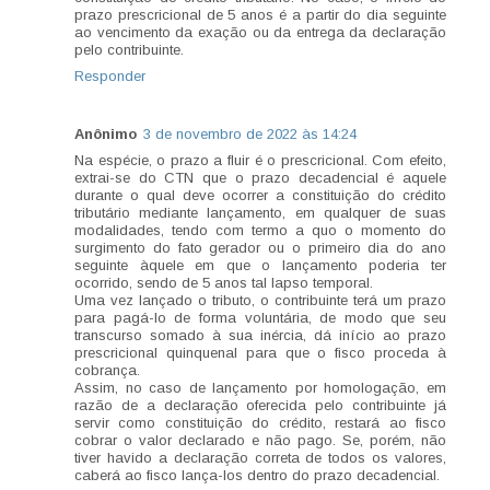
prazo prescricional de 5 anos é a partir do dia seguinte
ao vencimento da exação ou da entrega da declaração
pelo contribuinte.
Responder
Anônimo
3 de novembro de 2022 às 14:24
Na espécie, o prazo a fluir é o prescricional. Com efeito,
extrai-se do CTN que o prazo decadencial é aquele
durante o qual deve ocorrer a constituição do crédito
tributário mediante lançamento, em qualquer de suas
modalidades, tendo com termo a quo o momento do
surgimento do fato gerador ou o primeiro dia do ano
seguinte àquele em que o lançamento poderia ter
ocorrido, sendo de 5 anos tal lapso temporal.
Uma vez lançado o tributo, o contribuinte terá um prazo
para pagá-lo de forma voluntária, de modo que seu
transcurso somado à sua inércia, dá início ao prazo
prescricional quinquenal para que o fisco proceda à
cobrança.
Assim, no caso de lançamento por homologação, em
razão de a declaração oferecida pelo contribuinte já
servir como constituição do crédito, restará ao fisco
cobrar o valor declarado e não pago. Se, porém, não
tiver havido a declaração correta de todos os valores,
caberá ao fisco lança-los dentro do prazo decadencial.