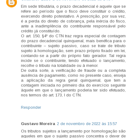
Em sede tributária, o prazo decadencial é aquele que se
refere ao período que o fisco deve constituir o crédito,
exercendo direito potestativo. A prescrição, por sua vez,
é a perda do direito de cobrança, pela inércia do fisco,
ante a inadimplência do contribuinte responsável pelo
crédito já constituído.
O art. 150, §4º do CTN traz regra especial de contagem
do prazo decadencial quinquenal, mais benéfica para o
contribuinte – sujeito passivo, caso se trate de tributo
sujeito à homologação, sem prazo próprio fixado em lei,
contando-se a partir do próprio fato gerador. Tal regra
incide se o contribuinte, tendo efetuado o lançamento,
recolhe o tributo na totalidade ou à menor.
De outra sorte, a verificação de fraude ou a completa
ausência de pagamento, como no presente caso, enseja
a aplicação da regra geral quinquenal, que tem a
contagem iniciada no primeiro dia do exercício seguinte
àquele em que o lançamento poderia ter sido efetuado,
nos termos do art. 173, I do CTN.
Responder
Gustavo Moreira
2 de novembro de 2022 às 15:57
Os tributos sujeitos a lançamento por homologação são
aqueles em que o sujeito passivo concentra o dever de