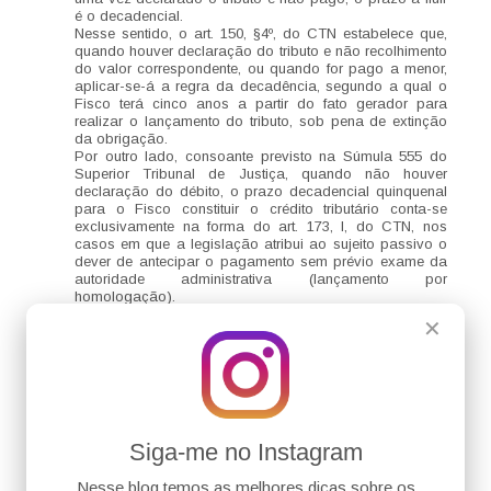
é o decadencial.
Nesse sentido, o art. 150, §4º, do CTN estabelece que,
quando houver declaração do tributo e não recolhimento
do valor correspondente, ou quando for pago a menor,
aplicar-se-á a regra da decadência, segundo a qual o
Fisco terá cinco anos a partir do fato gerador para
realizar o lançamento do tributo, sob pena de extinção
da obrigação.
Por outro lado, consoante previsto na Súmula 555 do
Superior Tribunal de Justiça, quando não houver
declaração do débito, o prazo decadencial quinquenal
para o Fisco constituir o crédito tributário conta-se
exclusivamente na forma do art. 173, I, do CTN, nos
casos em que a legislação atribui ao sujeito passivo o
dever de antecipar o pagamento sem prévio exame da
autoridade administrativa (lançamento por
homologação).
Responder
✕
Leo
2 de novembro de 2022 às 21:38
Conforme entendimento sumulado do E. STJ, nos
tributos sujeitos à lançamento por homologação, que
consiste na espécie de lançamento em que o sujeito
Siga-me no Instagram
passivo antecipa o pagamento sem prévio exame da
autoridade administrativa (art. 150, caput, CTN), a
Nesse blog temos as melhores dicas sobre os