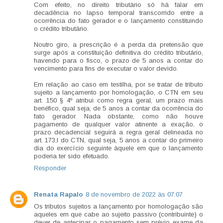
Com efeito, no direito tributário só há falar em
decadência no lapso temporal transcorrido entre a
ocorrência do fato gerador e o lançamento constituindo
o crédito tributário.
Noutro giro, a prescrição é a perda da pretensão que
surge após a constituição definitiva do crédito tributário,
havendo para o fisco, o prazo de 5 anos a contar do
vencimento para fins de executar o valor devido.
Em relação ao caso em testilha, por se tratar de tributo
sujeito a lançamento por homologação, o CTN em seu
art. 150 § 4º atribui como regra geral, um prazo mais
benéfico, qual seja, de 5 anos a contar da ocorrência do
fato gerador. Nada obstante, como não houve
pagamento de qualquer valor atinente a exação, o
prazo decadencial seguirá a regra geral delineada no
art. 173,I do CTN, qual seja, 5 anos a contar do primeiro
dia do exercício seguinte àquele em que o lançamento
poderia ter sido efetuado.
Responder
Renata Rapalo
8 de novembro de 2022 às 07:07
Os tributos sujeitos a lançamento por homologação são
aqueles em que cabe ao sujeito passivo (contribuinte) o
dever de antecipar o pagamento sem prévio exame da