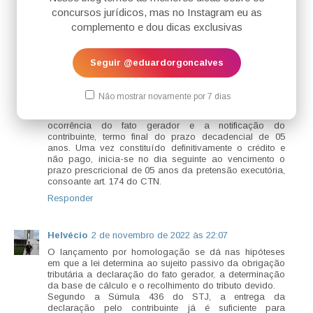
própria declaração apresentada pelo contribuinte
concursos jurídicos, mas no Instagram eu as
constitui definitivamente a exação, de modo que,
declarado e não pago, será possível ao Ente credor
complemento e dou dicas exclusivas
executar o débito reconhecido, pretensão sujeita ao
prazo prescricional de 05 anos, consoante art. 174 do
CTN.
Seguir @eduardorgoncalves
No que toca à natureza do prazo, aponta-se que a
jurisprudência do STJ, assim como a maioria da
doutrina, indicam que a decadência tributária está
Não mostrar novamente por 7 dias
relacionada à fase de constituição do crédito tributário,
nos termos do art. 173 do CTN, ou seja, período entre a
ocorrência do fato gerador e a notificação do
contribuinte, termo final do prazo decadencial de 05
anos. Uma vez constituído definitivamente o crédito e
não pago, inicia-se no dia seguinte ao vencimento o
prazo prescricional de 05 anos da pretensão executória,
consoante art. 174 do CTN.
Responder
Helvécio
2 de novembro de 2022 às 22:07
O lançamento por homologação se dá nas hipóteses
em que a lei determina ao sujeito passivo da obrigação
tributária a declaração do fato gerador, a determinação
da base de cálculo e o recolhimento do tributo devido.
Segundo a Súmula 436 do STJ, a entrega da
declaração pelo contribuinte já é suficiente para