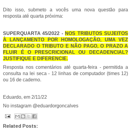
Dito isso, submeto a vocês uma nova questão para
resposta até quarta próxima:
SUPERQUARTA 45/2022 -
NOS TRIBUTOS SUJEITOS
À LANÇAMENTO POR HOMOLOGAÇÃO, UMA VEZ
DECLARADO O TRIBUTO E NÃO PAGO, O PRAZO A
FLUIR É O PRESCRICIONAL OU DECADENCIAL?
JUSTIFIQUE E DIFERENCIE.
Resposta nos comentários até quarta-feira - permitida a
consulta na lei seca - 12 linhas de computador (times 12)
ou 16 de caderno.
Eduardo, em 2/11/22
No instagram @eduardorgoncalves
Related Posts: