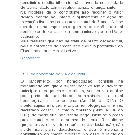
constituir o crédito tributário, não havendo necessidade
de a autoridade administrativa realizar o lançamento.
Na hipótese de o contribuinte não recolher o valor
devido, caberá ao Estado o ajuizamento de ação de
execução fiscal no prazo prescricional de 5 anos. Nesse
sentido, o inadimplemento gera a pretensão, a qual
somente pode ser satisfeita com a intervenção do Poder
Judiciário.
Vale ressaltar que não se trata de prazo decadencial,
pois a satisfação do crédito não é direito potestativo do
Fisco, mas um direito subjetivo.
Responder
LS
3 de novembro de 2022 às 09:06
O lançamento por homologação consiste na
modalidade em que o sujeito passivo tem o dever de
antecipar o pagamento do tributo, sem prévia análise
por parte da autoridade administrativa, a qual
homologará em ato posterior (Art. 150 do CTN). O
tributo, sujeito a lançamento por homologação, uma vez
declarado constitui o crédito tributário (Súmula 436 do
STJ), de modo que, não sendo pago, inicia-se o prazo
prescricional para a cobrança do tributo. Ressalta-se
que, uma vez constituído o crédito pela declaração, não
incide mais prazo decadencial, o qual é inerente a
constituição do crédito tributário. No caso, o início do