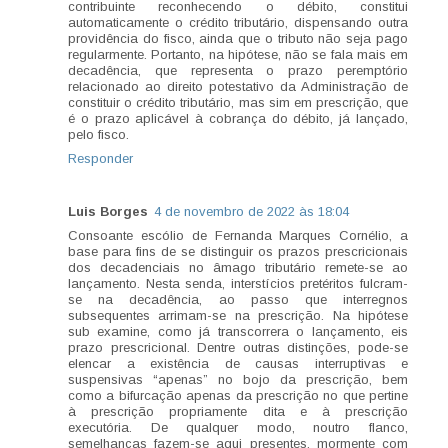
contribuinte reconhecendo o débito, constitui
automaticamente o crédito tributário, dispensando outra
providência do fisco, ainda que o tributo não seja pago
regularmente. Portanto, na hipótese, não se fala mais em
decadência, que representa o prazo peremptório
relacionado ao direito potestativo da Administração de
constituir o crédito tributário, mas sim em prescrição, que
é o prazo aplicável à cobrança do débito, já lançado,
pelo fisco.
Responder
Luis Borges
4 de novembro de 2022 às 18:04
Consoante escólio de Fernanda Marques Cornélio, a
base para fins de se distinguir os prazos prescricionais
dos decadenciais no âmago tributário remete-se ao
lançamento. Nesta senda, interstícios pretéritos fulcram-
se na decadência, ao passo que interregnos
subsequentes arrimam-se na prescrição. Na hipótese
sub examine, como já transcorrera o lançamento, eis
prazo prescricional. Dentre outras distinções, pode-se
elencar a existência de causas interruptivas e
suspensivas “apenas” no bojo da prescrição, bem
como a bifurcação apenas da prescrição no que pertine
à prescrição propriamente dita e à prescrição
executória. De qualquer modo, noutro flanco,
semelhanças fazem-se aqui presentes, mormente com