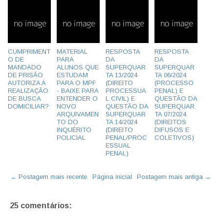
CUMPRIMENT
MATERIAL
RESPOSTA
RESPOSTA
O DE
PARA
DA
DA
MANDADO
ALUNOS QUE
SUPERQUAR
SUPERQUAR
DE PRISÃO
ESTUDAM
TA 13/2024
TA 06/2024
AUTORIZA A
PARA O MPF
(DIREITO
(PROCESSO
REALIZAÇÃO
- BAIXE PARA
PROCESSUA
PENAL) E
DE BUSCA
ENTENDER O
L CIVIL) E
QUESTÃO DA
DOMICILIAR?
NOVO
QUESTÃO DA
SUPERQUAR
ARQUIVAMEN
SUPERQUAR
TA 07/2024
TO DO
TA 14/2024
(DIREITOS
INQUÉRITO
(DIREITO
DIFUSOS E
POLICIAL
PENAL/PROC
COLETIVOS)
ESSUAL
PENAL)
← Postagem mais recente
Página inicial
Postagem mais antiga →
25 comentários: