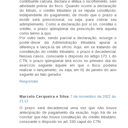
contribuinte calcula, declara e efetua o recolhimento, sem
atividade prévia do fisco. Quando ocorre a declaração
do tributo, o crédito tributário já se reputa constituído,
independente do pagamento, de modo que o prazo a
incidir será prescricional, ou seja, para cobrar seu
adimplemento. Como a declaração por si só, constitui o
crédito, o prazo qüinqüenal da prescrição terá aquela
como termo a quo.
Por outro lado, sendo parcial a declaração, exsurge o
poder-dever da Administração tributária apurar a
diferença e lançá-la de ofício. Aqui, em se tratando de
constituição do crédito tributário, o prazo é decadencial.
Nesses casos, consoante o disposto no artigo 173, I, do
CTN, o prazo qüinqüenal terá início no primeiro dia do
exercício seguinte àquele em que o fisco poderia
realizar o lançamento, ou seja, em 01 de janeiro do ano
seguinte ao fato gerador.
Responder
Marcelo Cerqueira e Silva
7 de novembro de 2022 às
21:12
O prazo será decadencial uma vez que não houve
antecipação de pagamento da exação, logo há de se
concluir que não houve constituição do crédito tributário,
consoante o disposto no art. 150 caput do CTN.