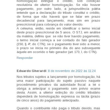
homologação extingue o crédito, sob condição
resolutória de ulterior homologação. Se não houver
pagamento, por outro lado, a jurisprudência pátria
entende que a declaração do tributo constitui o crédito,
de forma que não haverá que se falar em prazo
decadencial para lançamento, mas sim em prazo
prescricional para cobrança do valor devido.
A celeuma, então, reside em identificar o termo inicial
deste prazo prescricional de 5 anos. O STJ, em análise
da matéria, definiu que: se não tiver havido pagamento,
o termo inicial começa a ser contado do fato gerador
(150, § 4º, do CTN); se o pagamento tiver sido a menor,
o prazo se inicia no primeiro dia do ano subsequente
àquele em ocorrido o fato gerador (art. 173, I, do CTN).
Responder
Eduardo Gherardi
8 de novembro de 2022 às 11:24
Nos tributos sujeitos a lançamento por homologação, há
uma maior participação do sujeito passivo naquele
procedimento privativo da autoridade fiscal: a lei o
obriga a antecipar o pagamento sem prévio exame
desta. Assim, a ulterior extinção do crédito tributário
dependerá de homologação expressa ou tácita (prazo
de cinco anos) do pagamento antecipado.
Quando o contribuinte não paga o tributo devido, mas