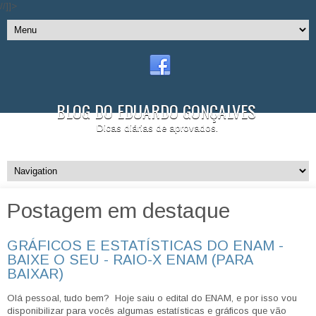
//]]>
BLOG DO EDUARDO GONÇALVES
Dicas diárias de aprovados.
Postagem em destaque
GRÁFICOS E ESTATÍSTICAS DO ENAM -
BAIXE O SEU - RAIO-X ENAM (PARA
BAIXAR)
Olá pessoal, tudo bem? Hoje saiu o edital do ENAM, e por isso vou
disponibilizar para vocês algumas estatísticas e gráficos que vão