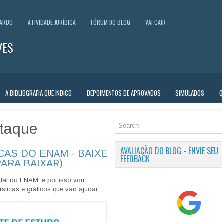
UARDO
ATIVIDADE JURÍDICA
FÓRUM DO BLOG
VAI CAIR
VES
A BIBLIOGRAFIA QUE INDICO
DEPOIMENTOS DE APROVADOS
SIMULADOS
taque
AVALIAÇÃO DO BLOG - ENVIE SEU
CAS DO ENAM - BAIXE
FEEDBACK
PARA BAIXAR)
tal do ENAM, e por isso vou
sticas e gráficos que vão ajudar ...