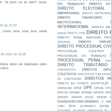
70. Tá bom ou tá ruim? rsrsrs
DO TRABALHO
DIREITO E
DIREITO ELEITORAL
EMPRESARIAL
DIREITO EMPRESARI
DIREITO FINANCEIRO
INSTITUCIONAL
22 às 21:20
INTERNACIONAL
DIREITO MIL
m como uma nota boa neste
DIREITO
notarial
DIREITO PEN
DIREITO PENAL INDÍGENA
DIR
DIREITO PREVID
NEGOCIAL
DIREITO PROCESSUAL CIVI
PROCESSUAL COLETIVO
 de 2022 às 10:18
PROCESSUAL DO TRABALHO
PROCESSUAL PENAL
dire
rteza deve ser realizado outro
DIREITO TRIBUTÁRIO
vidos.
DIREITOS DI
URBANÍSTICO
COLETIVOS
DIREITOS DO CONCURSEI
DIREITOS 
DO CONTRATADO
DIRETO AO PONTO
DISSERTAÇÃO
DPE
DPDF
DPEAL
DOWNLOAD
DP
DPECE
DPEMA
DPEMG
DPEPE
DP
DPERO
DPERS
DPESP
DPESC
DUVIDADECONCURSEIRO
E NÃ
ECA
CAIU
EDITAL
ECONOMICO
EDITORIAL
EDUARDO
EMBARGOS DE D