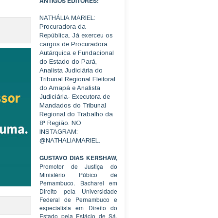
ANTIGOS EDITORES:
NATHÁLIA MARIEL:
Procuradora da
República. Já exerceu os
cargos de Procuradora
Autárquica e Fundacional
do Estado do Pará,
Analista Judiciária do
Tribunal Regional Eleitoral
do Amapá e Analista
Judiciária- Executora de
Mandados do Tribunal
Regional do Trabalho da
8ª Região. NO
INSTAGRAM:
@NATHALIAMARIEL.
GUSTAVO DIAS KERSHAW,
Promotor de Justiça do
Ministério Púbico de
Pernambuco. Bacharel em
Direito pela Universidade
Federal de Pernambuco e
especialista em Direito do
Estado pela Estácio de Sá.