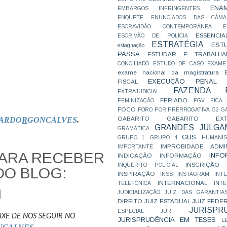
ENA
EMBARGOS INFRINGENTES
ENQUETE
ENUNCIADOS DAS CÂMA
ESCRAVIDÃO CONTEMPORÂNEA
E
ESSENCIA
ESCRIVÃO DE POLÍCIA
ESTRATÉGIA
EST
estagnação
PASSA
ESTUDAR E TRABALHA
CONCILIADO
ESTUDO DE CASO
EXAME
exame nacional da magistratura
EXECUÇÃO PENAL
FISCAL
FAZENDA P
EXTRAJUDICIAL
FERIADO
FEMINIZAÇÃO
FGV
FICA
FOCO
FORO POR PRERROGATIVA
G2
G
GABARITO
GABARITO EXTR
ARDO
R
GONCALVES
.
GRANDES JULGA
GRAMÁTICA
GUS
GRUPO 1
GRUPO 4
HUMANÍS
IMPROBIDADE ADMIN
IMPORTANTE
PARA RECEBER
INFO
INDICAÇÃO
INFORMAÇÃO
INSCRIÇÃO D
INQUÉRITO POLICIAL
DO BLOG:
INSPIRAÇÃO
INSS
INSTAGRAM
INT
INTERNACIONAL
TELEFÔNICA
INT
JUDICIALIZAÇÃO
JUIZ DAS GARANTIA
DIREITO
JUIZ ESTADUAL
JUIZ FEDE
JURISPR
ESPECIAL
JURI
IXE DE NOS SEGUIR NO
JURISPRUDÊNCIA EM TESES
L