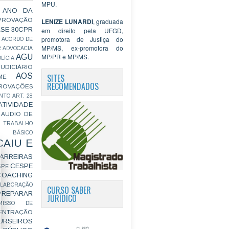
MPU.
 ANO DA
PROVAÇÃO
LENIZE LUNARDI
, graduada
ASE
30CPR
em direito pela UFGD,
promotora de Justiça do
ACORDO DE
MP/MS, ex-promotora do
R
ADVOCACIA
MP/PR e MP/MS.
AGU
LÍCIA
JUDICIÁRIO
AOS
SITES
ME
RECOMENDADOS
ROVAÇÕES
NTO
ART. 28
ATIVIDADE
AUDIO DE
 TRABALHO
BÁSICO
CAIU E
ARREIRAS
CESPE
SPE
COACHING
OLABORAÇÃO
CURSO SABER
PREPARAR
JURÍDICO
MISSO DE
ENTRAÇÃO
URSEIROS