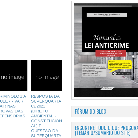
RIMINOLOGIA
RESPOSTA DA
UEER - VAIR
SUPERQUARTA
AIR NAS
03/2021
FÓRUM DO BLOG
ROVAS DAS
(DIREITO
EFENSORIAS
AMBIENTAL -
CONSTITUCION
AL) E
ENCONTRE TUDO O QUE PROCURA
QUESTÃO DA
(TEMÁRIO/SUMÁRIO DO SITE)
SUPERQUARTA