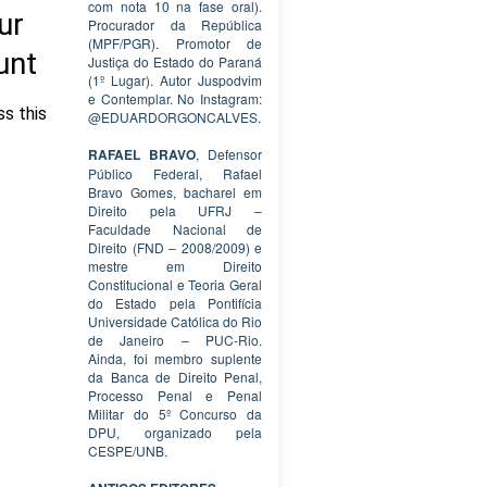
com nota 10 na fase oral).
Procurador da República
(MPF/PGR). Promotor de
Justiça do Estado do Paraná
(1º Lugar). Autor Juspodvim
e Contemplar. No Instagram:
@EDUARDORGONCALVES.
RAFAEL BRAVO
, Defensor
Público Federal, Rafael
Bravo Gomes, bacharel em
Direito pela UFRJ –
Faculdade Nacional de
Direito (FND – 2008/2009) e
mestre em Direito
Constitucional e Teoria Geral
do Estado pela Pontifícia
Universidade Católica do Rio
de Janeiro – PUC-Rio.
Ainda, foi membro suplente
da Banca de Direito Penal,
Processo Penal e Penal
Militar do 5º Concurso da
DPU, organizado pela
CESPE/UNB.