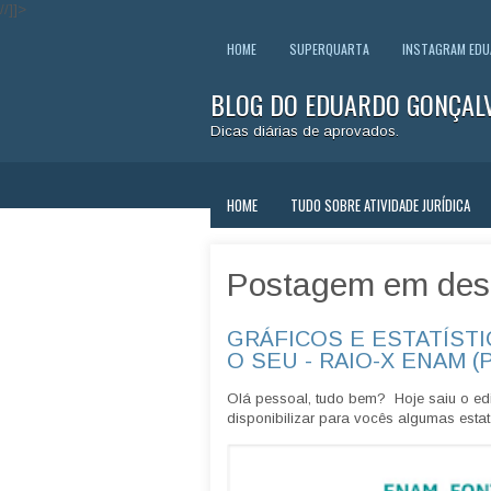
//]]>
HOME
SUPERQUARTA
INSTAGRAM ED
BLOG DO EDUARDO GONÇAL
Dicas diárias de aprovados.
HOME
TUDO SOBRE ATIVIDADE JURÍDICA
Postagem em des
GRÁFICOS E ESTATÍSTI
O SEU - RAIO-X ENAM (
Olá pessoal, tudo bem? Hoje saiu o edi
disponibilizar para vocês algumas estatí