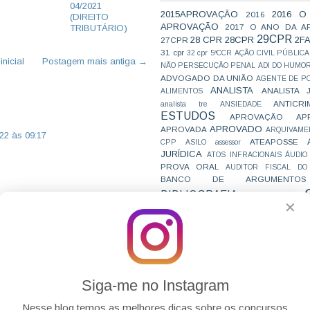
04/2021
2015APROVAÇÃO
2016 O
2016
(DIREITO
APROVAÇÃO
2017 O ANO DA A
TRIBUTÁRIO)
29CPR
28 CPR
28CPR
2F
27CPR
31 cpr
32 cpr
5ªCCR
AÇÃO CIVIL PÚBLICA
nicial
Postagem mais antiga →
NÃO PERSECUÇÃO PENAL
ADI DO HUMO
ADVOGADO DA UNIÃO
AGENTE DE PO
ANALISTA
ANALISTA 
ALIMENTOS
ANTICRI
analista tre
ANSIEDADE
ESTUDOS
APROVAÇÃO
AP
APROVADO
APROVADA
ARQUIVAME
22 às 09:17
ATEAPOSSE
CPP
ASILO
assessor
JURÍDICA
ATOS INFRACIONAIS
ÁUDIO
PROVA ORAL
AUDITOR FISCAL DO
BANCO DE ARGUMENTOS
BIBLIOGRAFIA
BIZU
C e E
CAC
22 às 13:42
✕
VAI CAIR
CARREIRAS
C
essem mais outra rodada de
JURÍDICAS
CASO ELLWANGER
CEBRA
CNMP
CF
CF EM 20 DIAS
cnj
COACH
CÓDIGO DE TRÂNSITO BRASILEIRO
C
COMO SE 
COMBATE À CORRUPÇÃO
PARA CONCURSOS
COMPRO
Siga-me no Instagram
22 às 15:02
CONC
AJUSTAMENTO DE CONDUTA
CONC
CONCURFRIENDS
Nesse blog temos as melhores dicas sobre os concursos