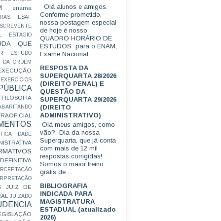
Olá alunos e amigos.
M
enama
Conforme prometido,
RAS
ESAF
nossa postagem especial
SCREVENTE
de hoje é nosso
L
ESTÁGIO
QUADRO HORÁRIO DE
UDA QUE
ESTUDOS para o ENAM,
R
ESTUDO
Exame Nacional ...
 DA ORDEM
RESPOSTA DA
EXECUÇÃO
SUPERQUARTA 28/2026
EXERCÍCIOS
(DIREITO PENAL) E
ÚBLICA
QUESTÃO DA
FILOSOFIA
SUPERQUARTA 29/2026
(DIREITO
ABARITANDO
ADMINISTRATIVO)
AOFICIAL
MENTOS
Olá meus amigos, como
vão? Dia da nossa
TICA
IDADE
Superquarta, que já conta
ISTRATIVA
com mais de 12 mil
RMATIVOS
respostas corrigidas!
EFINITIVA
Somos o maior treino
ERCEPTAÇÃO
grátis de ...
ERPRETAÇÃO
BIBLIOGRAFIA
JUIZ DE
S
INDICADA PARA
RAL
JUIZADO
MAGISTRATURA
UDENCIA
ESTADUAL (atualizado
EGISLAÇÃO
2026)