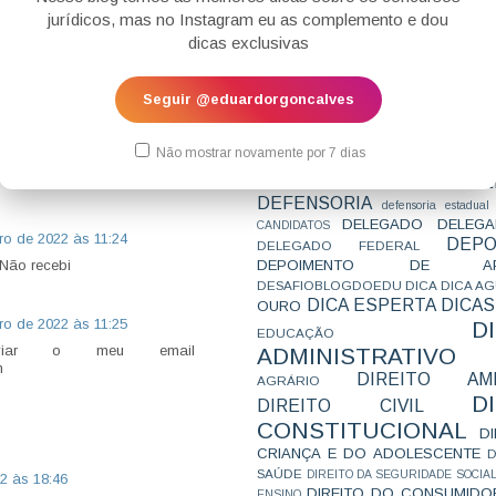
CONCURSO
CONCURSO 
experiência.
jurídicos, mas no Instagram eu as complemento e dou
CONCURSOS
CONCURSOS 
dicas exclusivas
CONCURSOS NÍVEL HARD
C
TEMPORÁRIA
CONVENÇÃO 169
C
CORTE INTERA
INTERNACIONAL
22 às 18:45
Seguir @eduardorgoncalves
CPC2015
CRI
CPI
CPR
70, tá bom ou tá ruim? rsrsrs
CRONOGRAMA
CTB
CURIOSIDADES
CURSO
CURSO ESTUDO DE CASO - T
Não mostrar novamente por 7 dias
PARA A SUBJETIVA
CURSO PROVA D
DE
CURSO PROVA ORAL
DEBATE
DEFENSORIA
defensoria estadual
DELEGADO
DELEGA
CANDIDATOS
ro de 2022 às 11:24
DEPO
DELEGADO FEDERAL
DEPOIMENTO DE AP
 Não recebi
DESAFIOBLOGDOEDU
DICA
DICA A
DICA ESPERTA
DICAS
OURO
ro de 2022 às 11:25
D
EDUCAÇÃO
viar o meu email
ADMINISTRATIVO
m
DIREITO AMB
AGRÁRIO
D
DIREITO CIVIL
CONSTITUCIONAL
D
CRIANÇA E DO ADOLESCENTE
D
SAÚDE
DIREITO DA SEGURIDADE SOCIA
2 às 18:46
DIREITO DO CONSUMIDO
ENSINO