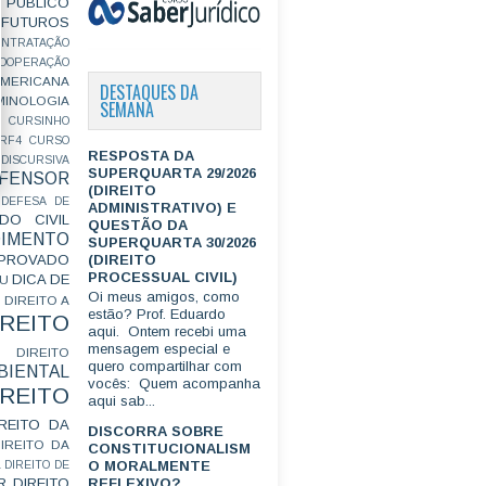
PÚBLICO
FUTUROS
ONTRATAÇÃO
OOPERAÇÃO
MERICANA
DESTAQUES DA
MINOLOGIA
SEMANA
CURSINHO
RF4
CURSO
RESPOSTA DA
ISCURSIVA
SUPERQUARTA 29/2026
FENSOR
(DIREITO
DEFESA DE
ADMINISTRATIVO) E
DO CIVIL
QUESTÃO DA
IMENTO
SUPERQUARTA 30/2026
(DIREITO
ROVADO
PROCESSUAL CIVIL)
DICA DE
GU
Oi meus amigos, como
DIREITO A
estão? Prof. Eduardo
IREITO
aqui. Ontem recebi uma
mensagem especial e
DIREITO
quero compartilhar com
IENTAL
vocês: Quem acompanha
IREITO
aqui sab...
IREITO DA
DISCORRA SOBRE
IREITO DA
CONSTITUCIONALISM
O MORALMENTE
L
DIREITO DE
R
DIREITO
REFLEXIVO?