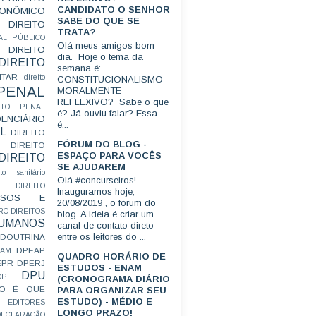
CANDIDATO O SENHOR
CONÔMICO
SABE DO QUE SE
DIREITO
TRATA?
AL PÚBLICO
Olá meus amigos bom
DIREITO
dia. Hoje o tema da
DIREITO
semana é:
ITAR
direito
CONSTITUCIONALISMO
 PENAL
MORALMENTE
REFLEXIVO? Sabe o que
EITO PENAL
é? Já ouviu falar? Essa
ENCIÁRIO
é...
L
DIREITO
FÓRUM DO BLOG -
DIREITO
ESPAÇO PARA VOCÊS
DIREITO
SE AJUDAREM
ito sanitário
Olá #concurseiros!
DIREITO
Inauguramos hoje,
FUSOS E
20/08/2019 , o fórum do
RO
DIREITOS
blog. A ideia é criar um
HUMANOS
canal de contato direto
entre os leitores do ...
DOUTRINA
DPEAP
EAM
QUADRO HORÁRIO DE
EPR
DPERJ
ESTUDOS - ENAM
DPU
DPF
(CRONOGRAMA DIÁRIO
O É QUE
PARA ORGANIZAR SEU
ESTUDO) - MÉDIO E
EDITORES
LONGO PRAZO!
ECLARAÇÃO