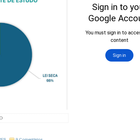
TO
VES
9 Comentários