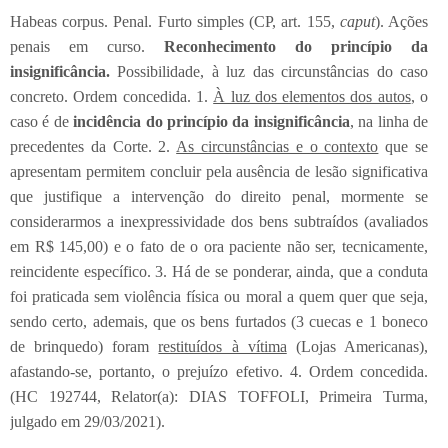
Habeas corpus. Penal. Furto simples (CP, art. 155,
caput
). Ações
penais em curso.
Reconhecimento do princípio da
insignificância.
Possibilidade, à luz das circunstâncias do caso
concreto. Ordem concedida. 1.
À luz dos elementos dos autos
, o
caso é de
incidência do princípio da insignificância
, na linha de
precedentes da Corte. 2.
As circunstâncias e o contexto
que se
apresentam permitem concluir pela ausência de lesão significativa
que justifique a intervenção do direito penal, mormente se
considerarmos a inexpressividade dos bens subtraídos (avaliados
em R$ 145,00) e o fato de o ora paciente não ser, tecnicamente,
reincidente específico. 3. Há de se ponderar, ainda, que a conduta
foi praticada sem violência física ou moral a quem quer que seja,
sendo certo, ademais, que os bens furtados (3 cuecas e 1 boneco
de brinquedo) foram
restituídos à vítima
(Lojas Americanas),
afastando-se, portanto, o prejuízo efetivo. 4. Ordem concedida.
(HC 192744, Relator(a): DIAS TOFFOLI, Primeira Turma,
julgado em 29/03/2021).