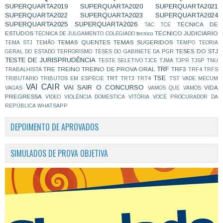
SUPERQUARTA2019
SUPERQUARTA2020
SUPERQUARTA2021
SUPERQUARTA2022
SUPERQUARTA2023
SUPERQUARTA2024
SUPERQUARTA2025
SUPERQUARTA2026
TÉCNICA DE
TAC
TCE
ESTUDOS
TÉCNICO JUDICIÁRIO
TÉCNICA DE JULGAMENTO COLEGIADO
tecnico
TEMAS QUENTES
TEMAS SUGERIDOS
TEMA STJ
TEMÃO
TEMPO
TEORIA
TESES DO STJ
GERAL DO ESTADO
TERRORISMO
TESES DO GABINETE DA PGR
TESTE DE JURISPRUDÊNCIA
TESTE SELETIVO
TJCE
TJMA
TJPR
TJSP
TNU
TRF
TRE
TREINO
TREINO DE PROVA ORAL
TRF3
TRABALHISTA
TRF4
TRFS
TSE
TRT
TRIBUTÁRIO
TRIBUTOS EM ESPÉCIE
TRT3
TRT4
TST
VADE MECUM
VAI CAIR
VAI SAIR O CONCURSO
VIDA
VAGAS
VAMOS QUE VAMOS
PREGRESSA
VIDEO
VIOLÊNCIA DOMÉSTICA
VITÓRIA
VOCÊ PROCURADOR DA
REPÚBLICA
WHATSAPP
DEPOIMENTO DE APROVADOS
SIMULADOS DE PROVA OBJETIVA