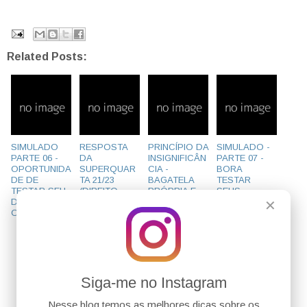
Related Posts:
SIMULADO
RESPOSTA
PRINCÍPIO DA
SIMULADO -
PARTE 06 -
DA
INSIGNIFICÂN
PARTE 07 -
OPORTUNIDA
SUPERQUAR
CIA -
BORA
DE DE
TA 21/23
BAGATELA
TESTAR
TESTAR SEU
(DIREITO
PRÓPRIA E
SEUS
DESEMPENH
ADMINISTRAT
IMPRÓPRIA -
CONHECIMEN
✕
O
IVO) E
DICAS
TOS
QUESTÃO DA
SUPERQUAR
TA 22/23
(DIREITO DA
INFÂNCIA E
DA
Siga-me no Instagram
JUVENTUDE)
Nesse blog temos as melhores dicas sobre os