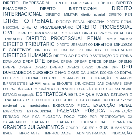
DIREITO EMPRESARIAL
DIREITO
DIREITO EMPRESARIAL PÚBLICO
DIREITO
FINANCEIRO
DIREITO INSTITUCIONAL
INTERNACIONAL
DIREITO MILITAR
direito notarial
DIREITO PEN
DIREITO PENAL
DIREITO PENAL INDÍGENA
DIREITO PENAL
DIREITO PROCESSUAL
DIREITO PREVIDENCIÁRIO
NEGOCIAL
CIVIL
DIREITO PROCESSUAL COLETIVO
DIREITO PROCESSUAL DO
DIREITO PROCESSUAL PENAL
TRABALHO
direito sanitário
DIREITO TRIBUTÁRIO
DIREITOS DIFUSOS
DIREITO URBANÍSTICO
E COLETIVOS
DIREITOS DO CONCURSEIRO
DIREITOS DO CONTRATADO
DIREITOS HUMANOS
DIRETO AO PONTO
DOUTRINA
DISSERTAÇÃO
DPE
DPDF
DPEAL
DPEAP
DPECE
DPEMA
DPEMG
DOWNLOAD
DPEAM
DPU
DPEPE
DPEPR
DPERJ
DPERO
DPERS
DPESP
DPESC
DPF
DUVIDADECONCURSEIRO
ECA
E NÃO É QUE CAIU
EDITAL
ECONOMICO
EDITORES
EDITORIAL
EDUARDO
EMBARGOS DE DECLARAÇÃO
EMBARGOS
ENAM
enama
INFRINGENTES
ENQUETE
ENUNCIADOS DAS CÂMARAS
ESAF
ESSENCIAL
ESCRAVIDÃO CONTEMPORÂNEA
ESCREVENTE
ESCRIVÃO DE POLÍCIA
ESTRATÉGIA
ESTUDA QUE PASSA
ESTUDAR E
ESTÁGIO
estagnação
TRABALHAR
exame
ESTUDO CONCILIADO
ESTUDO DE CASO
EXAME DA ORDEM
EXECUÇÃO PENAL
nacional da magistratura
EXECUÇÃO FISCAL
FAZENDA PÚBLICA
EXERCÍCIOS
EXTRAJUDICIAL
FEMINIZAÇÃO
FERIADO
FILOSOFIA
FOCO
FGV
FICA
FORO POR PRERROGATIVA
G2
GABARITO
GABARITO EXTRAOFICIAL
GABARITANDO
GRAMÁTICA
GRANDES JULGAMENTOS
GUS
GRUPO 1
GRUPO 4
HUMANÍSTICA
IMPROBIDADE ADMINISTRATIVA
INDICAÇÃO
IDADE
IMPORTANTE