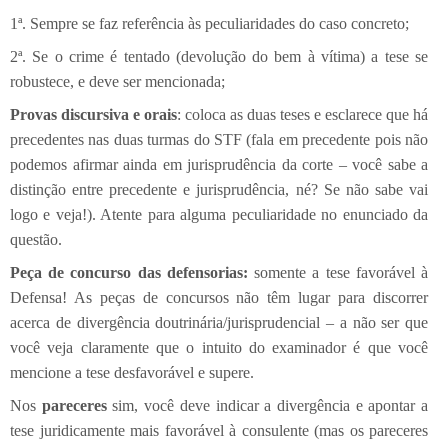
1ª. Sempre se faz referência às peculiaridades do caso concreto;
2ª. Se o crime é tentado (devolução do bem à vítima) a tese se
robustece, e deve ser mencionada;
Provas discursiva e orais
: coloca as duas teses e esclarece que há
precedentes nas duas turmas do STF (fala em precedente pois não
podemos afirmar ainda em jurisprudência da corte – você sabe a
distinção entre precedente e jurisprudência, né? Se não sabe vai
logo e veja!). Atente para alguma peculiaridade no enunciado da
questão.
Peça de concurso das defensorias:
somente a tese favorável à
Defensa! As peças de concursos não têm lugar para discorrer
acerca de divergência doutrinária/jurisprudencial – a não ser que
você veja claramente que o intuito do examinador é que você
mencione a tese desfavorável e supere.
Nos
pareceres
sim, você deve indicar a divergência e apontar a
tese juridicamente mais favorável à consulente (mas os pareceres