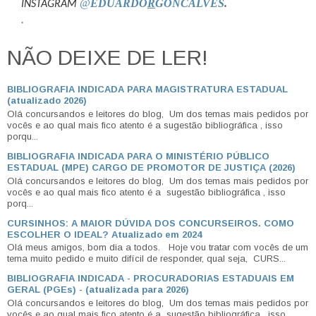
@
EDUARDO
R
GONCALVES
.
INSTAGRAM
.
NÃO DEIXE DE LER!
BIBLIOGRAFIA INDICADA PARA MAGISTRATURA ESTADUAL
(atualizado 2026)
Olá concursandos e leitores do blog, Um dos temas mais pedidos por
vocês e ao qual mais fico atento é a sugestão bibliográfica , isso
porqu...
BIBLIOGRAFIA INDICADA PARA O MINISTÉRIO PÚBLICO
ESTADUAL (MPE) CARGO DE PROMOTOR DE JUSTIÇA (2026)
Olá concursandos e leitores do blog, Um dos temas mais pedidos por
vocês e ao qual mais fico atento é a sugestão bibliográfica , isso
porq...
CURSINHOS: A MAIOR DÚVIDA DOS CONCURSEIROS. COMO
ESCOLHER O IDEAL? Atualizado em 2024
Olá meus amigos, bom dia a todos. Hoje vou tratar com vocês de um
tema muito pedido e muito difícil de responder, qual seja, CURS...
BIBLIOGRAFIA INDICADA - PROCURADORIAS ESTADUAIS EM
GERAL (PGEs) - (atualizada para 2026)
Olá concursandos e leitores do blog, Um dos temas mais pedidos por
vocês e ao qual mais fico atento é a sugestão bibliográfica , isso