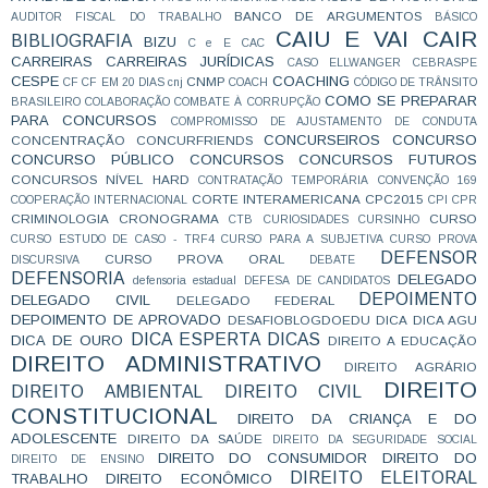
BANCO DE ARGUMENTOS
AUDITOR FISCAL DO TRABALHO
BÁSICO
CAIU E VAI CAIR
BIBLIOGRAFIA
BIZU
C e E
CAC
CARREIRAS
CARREIRAS JURÍDICAS
CASO ELLWANGER
CEBRASPE
CESPE
COACHING
CNMP
CF
CF EM 20 DIAS
cnj
COACH
CÓDIGO DE TRÂNSITO
COMO SE PREPARAR
BRASILEIRO
COLABORAÇÃO
COMBATE À CORRUPÇÃO
PARA CONCURSOS
COMPROMISSO DE AJUSTAMENTO DE CONDUTA
CONCURSEIROS
CONCURSO
CONCENTRAÇÃO
CONCURFRIENDS
CONCURSO PÚBLICO
CONCURSOS
CONCURSOS FUTUROS
CONCURSOS NÍVEL HARD
CONTRATAÇÃO TEMPORÁRIA
CONVENÇÃO 169
CORTE INTERAMERICANA
CPC2015
COOPERAÇÃO INTERNACIONAL
CPI
CPR
CRIMINOLOGIA
CRONOGRAMA
CURSO
CTB
CURIOSIDADES
CURSINHO
CURSO ESTUDO DE CASO - TRF4
CURSO PARA A SUBJETIVA
CURSO PROVA
DEFENSOR
CURSO PROVA ORAL
DISCURSIVA
DEBATE
DEFENSORIA
DELEGADO
defensoria estadual
DEFESA DE CANDIDATOS
DEPOIMENTO
DELEGADO CIVIL
DELEGADO FEDERAL
DEPOIMENTO DE APROVADO
DESAFIOBLOGDOEDU
DICA
DICA AGU
DICA ESPERTA
DICAS
DICA DE OURO
DIREITO A EDUCAÇÃO
DIREITO ADMINISTRATIVO
DIREITO AGRÁRIO
DIREITO
DIREITO AMBIENTAL
DIREITO CIVIL
CONSTITUCIONAL
DIREITO DA CRIANÇA E DO
ADOLESCENTE
DIREITO DA SAÚDE
DIREITO DA SEGURIDADE SOCIAL
DIREITO DO CONSUMIDOR
DIREITO DO
DIREITO DE ENSINO
DIREITO ELEITORAL
TRABALHO
DIREITO ECONÔMICO