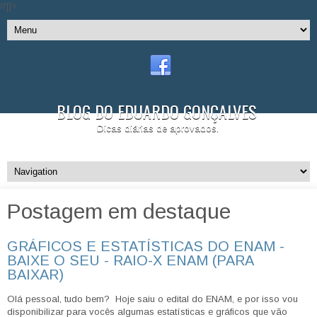
//]]>
BLOG DO EDUARDO GONÇALVES
Dicas diárias de aprovados.
Postagem em destaque
GRÁFICOS E ESTATÍSTICAS DO ENAM -
BAIXE O SEU - RAIO-X ENAM (PARA
BAIXAR)
Olá pessoal, tudo bem? Hoje saiu o edital do ENAM, e por isso vou
disponibilizar para vocês algumas estatísticas e gráficos que vão