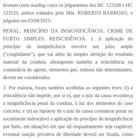
tiveram como
leading cases
os julgamentos dos HC 123108 e HC
123533, ambos relatados pelo Min. ROBERTO BARROSO, e
julgados em 03/08/2015:
PENAL. PRINCÍPIO DA INSIGNIFICÂNCIA. CRIME DE
FURTO SIMPLES. REINCIDÊNCIA. 1. A aplicação do
princípio da insignificância envolve um juízo amplo
(“conglobante”), que vai além da simples aferição do resultado
material da conduta, abrangendo também a reincidência ou
contumácia do agente, elementos que, embora não determinantes,
devem ser considerados.
2. Por maioria, foram também acolhidas as seguintes teses: (i) a
reincidência não impede, por si só, que o juiz da causa reconheça
a insignificância penal da conduta, à luz dos elementos do caso
concreto; e (ii) na hipótese de o juiz da causa considerar penal ou
socialmente indesejável a aplicação do princípio da insignificância
por furto, em situações em que tal enquadramento seja cogitável,
eventual sanção privativa de liberdade deverá ser fixada, como