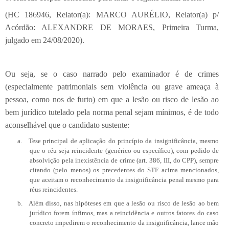
(HC 186946, Relator(a): MARCO AURÉLIO, Relator(a) p/
Acórdão: ALEXANDRE DE MORAES, Primeira Turma,
julgado em 24/08/2020).
Ou seja, se o caso narrado pelo examinador é de crimes
(especialmente patrimoniais sem violência ou grave ameaça à
pessoa, como nos de furto) em que a lesão ou risco de lesão ao
bem jurídico tutelado pela norma penal sejam mínimos, é de todo
aconselhável que o candidato sustente:
a.
Tese principal de aplicação do princípio da insignificância, mesmo
que o réu seja reincidente (genérico ou específico), com pedido de
absolvição pela inexistência de crime (art. 386, III, do CPP), sempre
citando (pelo menos) os precedentes do STF acima mencionados,
que aceitam o reconhecimento da insignificância penal mesmo para
réus reincidentes.
b.
Além disso, nas hipóteses em que a lesão ou risco de lesão ao bem
jurídico forem ínfimos, mas a reincidência e outros fatores do caso
concreto impedirem o reconhecimento da insignificância, lance mão