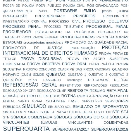
PGF
PGM
PGEPR
PGESP
PLANEJAMENTO
PGERN
PGMCURITIBA
PIC
PÓS-GRADUAÇÃO
PODER DE POLÍCIA
POER PÚBLICO
POLICIA CIVIL
PÓS-
POSTAGENS EMÍLIO
QUESTIONAMENTO
POSSE
prática jurídica
PRINCÍPIOS
PREPARAÇÃO
PREVIDENCIÁRIO
PROCEDIMENTO
PROCESSO COLETIVO
PROCESSO CIVIL
INVESTIGATÓRIO CRIMINAL
PROCESSO PENAL
PROCESSUAL PENAL
PROCESSO TRIBUTÁRIO
PROCURADOR
PROCURADOR DA REPÚBLICA
PROCURADOR DO
PROCURADORIAS
PROCURADORIAS
TRABALHO
PROCURADOR FEDERAL
ESTADUAIS
procuradorias municipais
PROMOÇÃO DA IGUALDADE RACIAL
PROTEÇÃO
PROMOTOR DE JUSTIÇA
PRORROGAÇÃO
INTERNACIONAL DE DIREITOS HUMANOS
PROVA
PROVA DE
PROVA DISCURSIVA
PROVA DO 29CPR SUBJETIVA
TÍTULOS
PROVA OBJETIVA
PROVA ORAL
COMENTADA
PROVA
PROVA PRÁTICA
SUBJETIVA
QUADRO
PRÓXIMO CONCURSO
QUADRIPÉ DAS PROCURADORIAS
QUESTÃO
HORÁRIO
QUEM SOMOS
QUESTÃO 1
QUESTÃO 2
QUESTÃO 3
QUESTÕES
raio-x
RECURSOS
RASCUNHO
recomeçar
REFÚGIO
REPERCUSSÃO GERAL
REPETITIVOS
REPROVAÇÕES
RESOLUÇÃO
RESPOSTA
RETA FINAL
RESUMO
RESOLUÇÃO 29º CPR
RESOLUÇÃO CNMP
ROTINA
REVISÃO
ROTEIRO DE ESTUDOS
RUMO A APROVAÇÃO
SAIU O
SEGUNDA FASE
EDITAL
SERVIDORES
SANTO GRAAL
SERVIDORES
SIMULADO
SIMULADO DE INFORMATIVO
PÚBLICOS
SIMULADO AGU
STF
STJ
SIMULADO MPF
SINASE
SOBRE A PROVA
SONHO REALIZADO
SORTEIO
SÚMULA COMENTADA
SÚMULAS
SÚMULAS DO STJ
SÚMULAS
STM
VINCULANTES
SÚMULAS VINCULANTES COMENTADAS
SUPERQUARTA
SUPERQUARTA2017
SUPERQUARTA2018