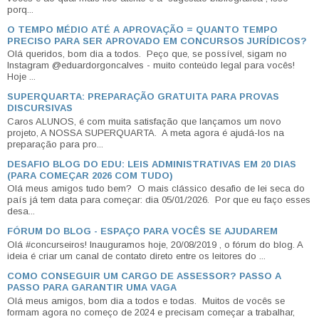
porq...
O TEMPO MÉDIO ATÉ A APROVAÇÃO = QUANTO TEMPO
PRECISO PARA SER APROVADO EM CONCURSOS JURÍDICOS?
Olá queridos, bom dia a todos. Peço que, se possível, sigam no
Instagram @eduardorgoncalves - muito conteúdo legal para vocês!
Hoje ...
SUPERQUARTA: PREPARAÇÃO GRATUITA PARA PROVAS
DISCURSIVAS
Caros ALUNOS, é com muita satisfação que lançamos um novo
projeto, A NOSSA SUPERQUARTA. A meta agora é ajudá-los na
preparação para pro...
DESAFIO BLOG DO EDU: LEIS ADMINISTRATIVAS EM 20 DIAS
(PARA COMEÇAR 2026 COM TUDO)
Olá meus amigos tudo bem? O mais clássico desafio de lei seca do
país já tem data para começar: dia 05/01/2026. Por que eu faço esses
desa...
FÓRUM DO BLOG - ESPAÇO PARA VOCÊS SE AJUDAREM
Olá #concurseiros! Inauguramos hoje, 20/08/2019 , o fórum do blog. A
ideia é criar um canal de contato direto entre os leitores do ...
COMO CONSEGUIR UM CARGO DE ASSESSOR? PASSO A
PASSO PARA GARANTIR UMA VAGA
Olá meus amigos, bom dia a todos e todas. Muitos de vocês se
formam agora no começo de 2024 e precisam começar a trabalhar,