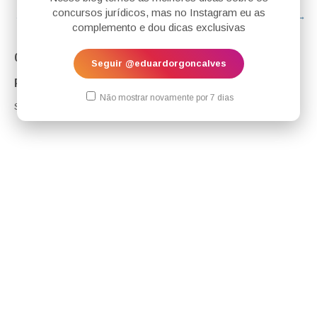
concursos jurídicos, mas no Instagram eu as
← Postagem mais recente
Página inicial
Postagem mais antiga →
complemento e dou dicas exclusivas
0 comentários:
Seguir @eduardorgoncalves
Postar um comentário
Não mostrar novamente por 7 dias
Sua interação é fundamental para nós!