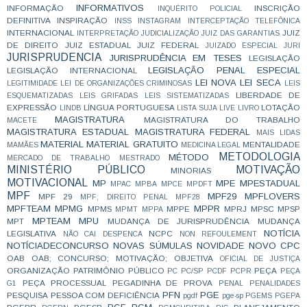
INFORMATIVOS
INFORMAÇÃO
INSCRIÇÃO
INQUÉRITO POLICIAL
DEFINITIVA
INSPIRAÇÃO
INSS
INSTAGRAM
INTERCEPTAÇÃO TELEFÔNICA
INTERNACIONAL
JUIZ
INTERPRETAÇÃO
JUDICIALIZAÇÃO
JUIZ DAS GARANTIAS
DE DIREITO
JUIZ ESTADUAL
JUIZ FEDERAL
JUIZADO ESPECIAL
JURI
JURISPRUDENCIA
JURISPRUDÊNCIA EM TESES
LEGISLAÇÃO
LEGISLAÇÃO PENAL ESPECIAL
LEGISLAÇÃO INTERNACIONAL
LEI NOVA
LEI SECA
LEGITIMIDADE
LEI DE ORGANIZAÇÕES CRIMINOSAS
LEIS
LIBERDADE DE
ESQUEMATIZADAS
LEIS GRIFADAS
LEIS SISTEMATIZADAS
EXPRESSÃO
LÍNGUA PORTUGUESA
LOTAÇÃO
LINDB
LISTA SUJA
LIVE
LIVRO
MAGISTRATURA
MAGISTRATURA DO TRABALHO
MACETE
MAGISTRATURA ESTADUAL
MAGISTRATURA FEDERAL
MAIS LIDAS
MATERIAL
MATERIAL GRATUITO
MENTALIDADE
MAMÃES
MEDICINA LEGAL
METODOLOGIA
MÉTODO
MERCADO DE TRABALHO
MESTRADO
MINISTÉRIO PÚBLICO
MOTIVAÇÃO
MINORIAS
MOTIVACIONAL
MP
MPE
MPESTADUAL
MPAC
MPBA
MPCE
MPDFT
MPF
MPF29
MPFLOVERS
MPF 29
MPF; DIREITO PENAL
MPF28
MPFTEAM
MPMG
MPPR
MPMS
MPPE
MPRJ
MPSC
MPSP
MPMT
MPPA
MPTEAM
MPU
MPT
MUDANÇA DE JURISPRUDÊNCIA
MUDANÇA
NOTÍCIA
LEGISLATIVA
NCPC
NÃO CAI DESPENCA
NON REFOULEMENT
NOTÍCIADECONCURSO
NOVAS SÚMULAS
NOVIDADE
NOVO CPC
OAB
OAB; CONCURSO; MOTIVAÇÃO;
OBJETIVA
OFICIAL DE JUSTIÇA
ORGANIZAÇÃO
PATRIMÔNIO PÚBLICO
PEÇA
PC
PC/SP
PCDF
PCPR
PEÇA
PEÇA PROCESSUAL
PEGADINHA DE PROVA
G1
PENAL
PENALIDADES
PFN
PGE
PESQUISA
PESSOA COM DEFICIÊNCIA
pgdf
pge-sp
PGEMS
PGEPA