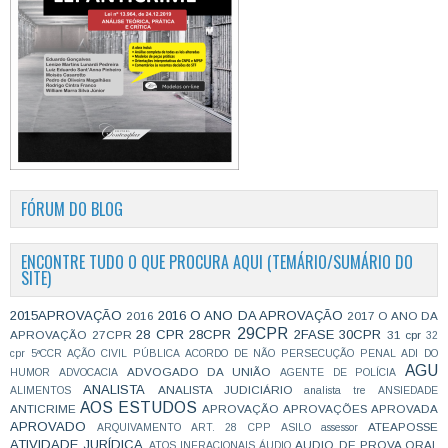
FÓRUM DO BLOG
ENCONTRE TUDO O QUE PROCURA AQUI (TEMÁRIO/SUMÁRIO DO
SITE)
2015APROVAÇÃO
2016 O ANO DA APROVAÇÃO
2016
2017 O ANO DA
29CPR
28 CPR
28CPR
2FASE
30CPR
APROVAÇÃO
27CPR
31 cpr
32
cpr
5ªCCR
AÇÃO CIVIL PÚBLICA
ACORDO DE NÃO PERSECUÇÃO PENAL
ADI DO
AGU
ADVOGADO DA UNIÃO
HUMOR
ADVOCACIA
AGENTE DE POLÍCIA
ANALISTA
ANALISTA JUDICIÁRIO
ALIMENTOS
analista tre
ANSIEDADE
AOS ESTUDOS
ANTICRIME
APROVAÇÃO
APROVAÇÕES
APROVADA
APROVADO
ATEAPOSSE
ARQUIVAMENTO
ART. 28 CPP
ASILO
assessor
ATIVIDADE JURÍDICA
AUDIO DE PROVA ORAL
ATOS INFRACIONAIS
ÁUDIO