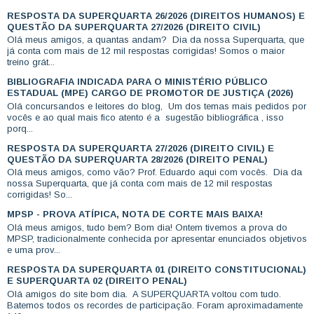
RESPOSTA DA SUPERQUARTA 26/2026 (DIREITOS HUMANOS) E
QUESTÃO DA SUPERQUARTA 27/2026 (DIREITO CIVIL)
Olá meus amigos, a quantas andam? Dia da nossa Superquarta, que
já conta com mais de 12 mil respostas corrigidas! Somos o maior
treino grát...
BIBLIOGRAFIA INDICADA PARA O MINISTÉRIO PÚBLICO
ESTADUAL (MPE) CARGO DE PROMOTOR DE JUSTIÇA (2026)
Olá concursandos e leitores do blog, Um dos temas mais pedidos por
vocês e ao qual mais fico atento é a sugestão bibliográfica , isso
porq...
RESPOSTA DA SUPERQUARTA 27/2026 (DIREITO CIVIL) E
QUESTÃO DA SUPERQUARTA 28/2026 (DIREITO PENAL)
Olá meus amigos, como vão? Prof. Eduardo aqui com vocês. Dia da
nossa Superquarta, que já conta com mais de 12 mil respostas
corrigidas! So...
MPSP - PROVA ATÍPICA, NOTA DE CORTE MAIS BAIXA!
Olá meus amigos, tudo bem? Bom dia! Ontem tivemos a prova do
MPSP, tradicionalmente conhecida por apresentar enunciados objetivos
e uma prov...
RESPOSTA DA SUPERQUARTA 01 (DIREITO CONSTITUCIONAL)
E SUPERQUARTA 02 (DIREITO PENAL)
Olá amigos do site bom dia. A SUPERQUARTA voltou com tudo.
Batemos todos os recordes de participação. Foram aproximadamente