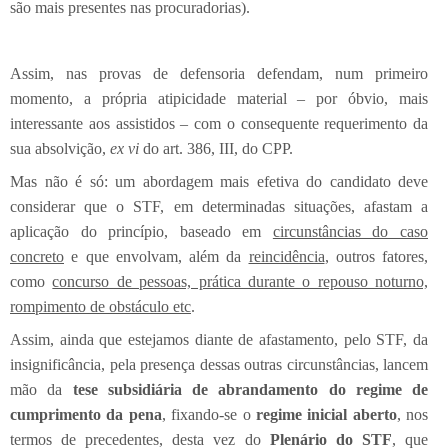
são mais presentes nas procuradorias).
Assim, nas provas de defensoria defendam, num primeiro
momento, a própria atipicidade material – por óbvio, mais
interessante aos assistidos – com o consequente requerimento da
sua absolvição,
ex vi
do art. 386, III, do CPP.
Mas não é só: um abordagem mais efetiva do candidato deve
considerar que o STF, em determinadas situações, afastam a
aplicação do princípio, baseado em
circunstâncias do caso
concreto
e que envolvam, além da
reincidência
, outros fatores,
como
concurso de pessoas, prática durante o repouso noturno,
rompimento de obstáculo etc
.
Assim, ainda que estejamos diante de afastamento, pelo STF, da
insignificância, pela presença dessas outras circunstâncias, lancem
mão da
tese subsidiária de abrandamento do regime de
cumprimento da pena
, fixando-se o
regime inicial aberto
, nos
termos de precedentes, desta vez do
Plenário do STF
, que