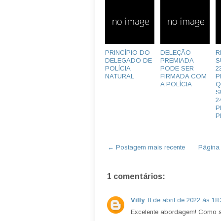
PRINCÍPIO DO
DELEÇÃO
R
DELEGADO DE
PREMIADA
S
POLÍCIA
PODE SER
2
NATURAL
FIRMADA COM
P
A POLÍCIA
Q
S
2
P
P
← Postagem mais recente
Página i
1 comentários:
Villy
8 de abril de 2022 às 18
Excelente abordagem! Como 