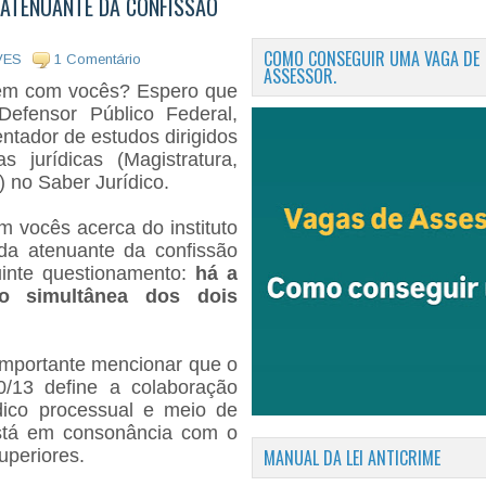
 ATENUANTE DA CONFISSÃO
COMO CONSEGUIR UMA VAGA DE
VES
1 Comentário
ASSESSOR.
om vocês? Espero que
Defensor Público Federal,
ientador de estudos dirigidos
s jurídicas (Magistratura,
) no Saber Jurídico.
cês acerca do instituto
da atenuante da confissão
uinte questionamento:
há a
ão simultânea dos dois
ortante mencionar que o
0/13 define a colaboração
dico processual e meio de
stá em consonância com o
MANUAL DA LEI ANTICRIME
uperiores.