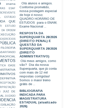
Olá alunos e amigos.
M
enama
Conforme prometido,
RAS
ESAF
nossa postagem especial
SCREVENTE
de hoje é nosso
L
ESTÁGIO
QUADRO HORÁRIO DE
UDA QUE
ESTUDOS para o ENAM,
R
ESTUDO
Exame Nacional ...
 DA ORDEM
RESPOSTA DA
EXECUÇÃO
SUPERQUARTA 28/2026
EXERCÍCIOS
(DIREITO PENAL) E
ÚBLICA
QUESTÃO DA
FILOSOFIA
SUPERQUARTA 29/2026
(DIREITO
ABARITANDO
ADMINISTRATIVO)
AOFICIAL
MENTOS
Olá meus amigos, como
vão? Dia da nossa
TICA
IDADE
Superquarta, que já conta
ISTRATIVA
com mais de 12 mil
RMATIVOS
respostas corrigidas!
EFINITIVA
Somos o maior treino
ERCEPTAÇÃO
grátis de ...
ERPRETAÇÃO
BIBLIOGRAFIA
JUIZ DE
S
INDICADA PARA
RAL
JUIZADO
MAGISTRATURA
UDENCIA
ESTADUAL (atualizado
EGISLAÇÃO
2026)