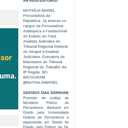
ANTIGOS EDITORES:
NATHÁLIA MARIEL:
Procuradora da
República. Já exerceu os
cargos de Procuradora
Autárquica e Fundacional
do Estado do Pará,
Analista Judiciária do
Tribunal Regional Eleitoral
do Amapá e Analista
Judiciária- Executora de
Mandados do Tribunal
Regional do Trabalho da
8ª Região. NO
INSTAGRAM:
@NATHALIAMARIEL.
GUSTAVO DIAS KERSHAW,
Promotor de Justiça do
Ministério Púbico de
Pernambuco. Bacharel em
Direito pela Universidade
Federal de Pernambuco e
especialista em Direito do
Estado pela Estácio de Sá.