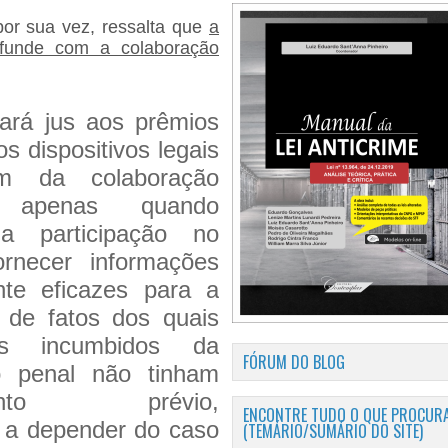
sua vez, ressalta que
a
funde com a colaboração
ará jus aos prêmios
os dispositivos legais
am da colaboração
a apenas quando
ua participação no
ornecer informações
nte eficazes para a
 de fatos dos quais
s incumbidos da
FÓRUM DO BLOG
o penal não tinham
mento prévio,
ENCONTRE TUDO O QUE PROCURA
, a depender do caso
(TEMÁRIO/SUMÁRIO DO SITE)