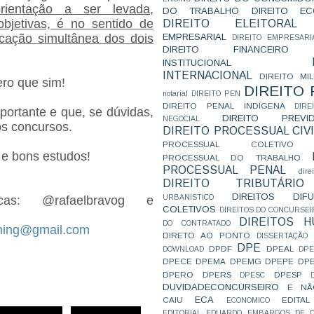
ientação a ser levada,
DO TRABALHO
DIREITO E
objetivas, é no sentido de
DIREITO ELEITORAL
EMPRESARIAL
icação simultânea dos dois
DIREITO EMPRESARI
DIREITO FINANCEIRO
INSTITUCIONAL
INTERNACIONAL
DIREITO MIL
ro que sim!
DIREITO
notarial
DIREITO PEN
DIREITO PENAL INDÍGENA
DIR
ortante e que, se dúvidas,
DIREITO PREVID
NEGOCIAL
s concursos.
DIREITO PROCESSUAL CIVI
PROCESSUAL COLETIVO
 e bons estudos!
PROCESSUAL DO TRABALHO
PROCESSUAL PENAL
dire
DIREITO TRIBUTÁRIO
DIREITOS DI
URBANÍSTICO
cas: @rafaelbravog e
COLETIVOS
DIREITOS DO CONCURSEI
DIREITOS 
DO CONTRATADO
ching@gmail.com
DIRETO AO PONTO
DISSERTAÇÃO
DPE
DPDF
DPEAL
DOWNLOAD
DP
DPECE
DPEMA
DPEMG
DPEPE
DP
DPERO
DPERS
DPESP
DPESC
DUVIDADECONCURSEIRO
E NÃ
ECA
CAIU
EDITAL
ECONOMICO
EDITORIAL
EDUARDO
EMBARGOS DE D