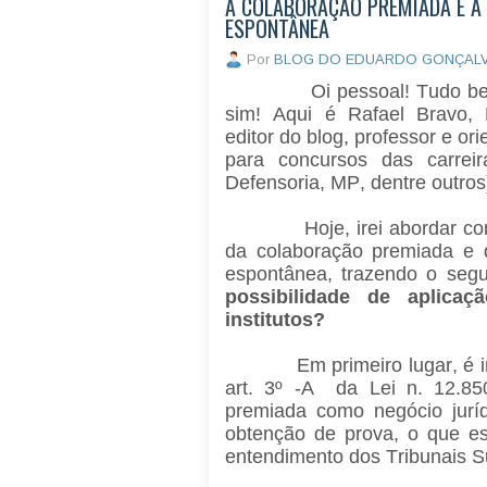
A COLABORAÇÃO PREMIADA E A
ESPONTÂNEA
Por
BLOG DO EDUARDO GONÇAL
Oi pessoal! Tudo bem c
sim! Aqui é Rafael Bravo, 
editor do blog, professor e or
para concursos das carreira
Defensoria, MP, dentre outros
Hoje, irei abordar com vo
da colaboração premiada e 
espontânea, trazendo o seg
possibilidade de aplicaç
institutos?
Em primeiro lugar, é imp
art. 3º -A da Lei n. 12.85
premiada como negócio jurí
obtenção de prova, o que e
entendimento dos Tribunais S