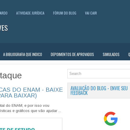
UARDO
ATIVIDADE JURÍDICA
FÓRUM DO BLOG
VAI CAIR
VES
A BIBLIOGRAFIA QUE INDICO
DEPOIMENTOS DE APROVADOS
SIMULADOS
taque
AVALIAÇÃO DO BLOG - ENVIE SEU
CAS DO ENAM - BAIXE
FEEDBACK
PARA BAIXAR)
tal do ENAM, e por isso vou
sticas e gráficos que vão ajudar ...