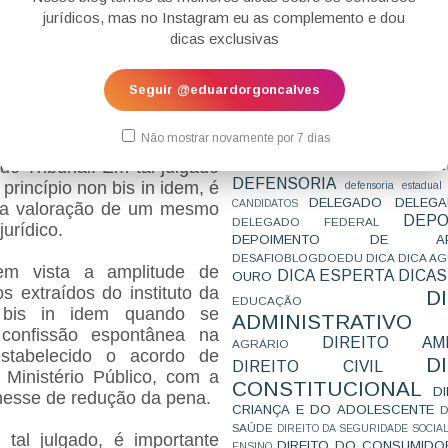
CONCURSO
CONCURSO 
jurídicos, mas no Instagram eu as complemento e dou
nte da confissão incide na
CONCURSOS
CONCURSOS 
dicas exclusivas
 pena, já a colaboração na
CONCURSOS NÍVEL HARD
C
TEMPORÁRIA
CONVENÇÃO 169
C
como causa de diminuição de
CORTE INTERA
INTERNACIONAL
Seguir @eduardorgoncalves
CPC2015
CRI
CPI
CPR
CRONOGRAMA
CTB
CURIOSIDADES
e 2020, a 5ª Turma do STJ
CURSO
CURSO ESTUDO DE CASO - T
Não mostrar novamente por 7 dias
 foi de encontro com a
PARA A SUBJETIVA
CURSO PROVA D
DE
 do Tribunal. Em tal julgado
CURSO PROVA ORAL
DEBATE
DEFENSORIA
princípio non bis in idem, é
defensoria estadual
DELEGADO
DELEGA
CANDIDATOS
ipla valoração de um mesmo
DEPO
DELEGADO FEDERAL
jurídico.
DEPOIMENTO DE AP
DESAFIOBLOGDOEDU
DICA
DICA A
em vista a amplitude de
DICA ESPERTA
DICAS
OURO
s extraídos do instituto da
D
EDUCAÇÃO
 bis in idem quando se
ADMINISTRATIVO
confissão espontânea na
DIREITO AMB
AGRÁRIO
stabelecido o acordo de
D
DIREITO CIVIL
 Ministério Público, com a
CONSTITUCIONAL
D
nesse de redução da pena.
CRIANÇA E DO ADOLESCENTE
D
SAÚDE
DIREITO DA SEGURIDADE SOCIA
tal julgado, é importante
DIREITO DO CONSUMIDO
ENSINO