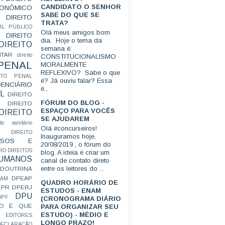
CANDIDATO O SENHOR
CONÔMICO
SABE DO QUE SE
DIREITO
TRATA?
AL PÚBLICO
Olá meus amigos bom
DIREITO
dia. Hoje o tema da
DIREITO
semana é:
ITAR
direito
CONSTITUCIONALISMO
 PENAL
MORALMENTE
REFLEXIVO? Sabe o que
EITO PENAL
é? Já ouviu falar? Essa
ENCIÁRIO
é...
L
DIREITO
FÓRUM DO BLOG -
DIREITO
ESPAÇO PARA VOCÊS
DIREITO
SE AJUDAREM
ito sanitário
Olá #concurseiros!
DIREITO
Inauguramos hoje,
FUSOS E
20/08/2019 , o fórum do
RO
DIREITOS
blog. A ideia é criar um
HUMANOS
canal de contato direto
entre os leitores do ...
DOUTRINA
DPEAP
EAM
QUADRO HORÁRIO DE
EPR
DPERJ
ESTUDOS - ENAM
DPU
DPF
(CRONOGRAMA DIÁRIO
O É QUE
PARA ORGANIZAR SEU
ESTUDO) - MÉDIO E
EDITORES
LONGO PRAZO!
ECLARAÇÃO