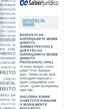
PÚBLICO
FUTUROS
ONTRATAÇÃO
OOPERAÇÃO
MERICANA
DESTAQUES DA
MINOLOGIA
SEMANA
CURSINHO
RF4
CURSO
RESPOSTA DA
ISCURSIVA
SUPERQUARTA 29/2026
FENSOR
(DIREITO
DEFESA DE
ADMINISTRATIVO) E
DO CIVIL
QUESTÃO DA
IMENTO
SUPERQUARTA 30/2026
(DIREITO
ROVADO
PROCESSUAL CIVIL)
DICA DE
GU
Oi meus amigos, como
DIREITO A
estão? Prof. Eduardo
IREITO
aqui. Ontem recebi uma
mensagem especial e
DIREITO
quero compartilhar com
IENTAL
vocês: Quem acompanha
IREITO
aqui sab...
IREITO DA
DISCORRA SOBRE
IREITO DA
CONSTITUCIONALISM
O MORALMENTE
L
DIREITO DE
R
DIREITO
REFLEXIVO?