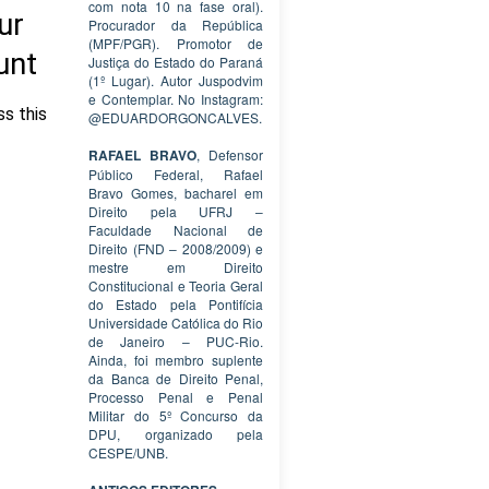
com nota 10 na fase oral).
Procurador da República
(MPF/PGR). Promotor de
Justiça do Estado do Paraná
(1º Lugar). Autor Juspodvim
e Contemplar. No Instagram:
@EDUARDORGONCALVES.
RAFAEL BRAVO
, Defensor
Público Federal, Rafael
Bravo Gomes, bacharel em
Direito pela UFRJ –
Faculdade Nacional de
Direito (FND – 2008/2009) e
mestre em Direito
Constitucional e Teoria Geral
do Estado pela Pontifícia
Universidade Católica do Rio
de Janeiro – PUC-Rio.
Ainda, foi membro suplente
da Banca de Direito Penal,
Processo Penal e Penal
Militar do 5º Concurso da
DPU, organizado pela
CESPE/UNB.