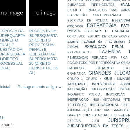
ENA
EMBARGOS INFRINGENTES
ENQUETE
ENUNCIADOS DAS CÂMA
ESCRAVIDÃO CONTEMPORÂNEA
E
ESSENCIA
ESCRIVÃO DE POLÍCIA
ESTRATÉGIA
EST
estagnação
ESPOSTA DA
RESPOSTA DA
PASSA
ESTUDAR E TRABALHA
UPERQUARTA
SUPERQUARTA
CONCILIADO
ESTUDO DE CASO
EXAME
3 (DIREITO
24 (DIREITO
exame nacional da magistratura
ENAL) E
PROCESSUAL
EXECUÇÃO PENAL
FISCAL
UESTÃO DA
PENAL) E
FAZENDA P
EXTRAJUDICIAL
UPERQUARTA
QUESTÃO DA
FERIADO
FEMINIZAÇÃO
FGV
FICA
4 (DIREITO
SUPERQUARTA
FOCO
ROCESSUAL
25 (DIREITO
FORO POR PRERROGATIVA
G2
G
ENAL)
CONSTITUCION
GABARITO
GABARITO EXTR
AL)
GRANDES JULGA
GRAMÁTICA
GUS
GRUPO 1
GRUPO 4
HUMANÍS
IMPROBIDADE ADMIN
IMPORTANTE
nicial
Postagem mais antiga →
INFO
INDICAÇÃO
INFORMAÇÃO
INSCRIÇÃO D
INQUÉRITO POLICIAL
INSPIRAÇÃO
INSS
INSTAGRAM
INT
INTERNACIONAL
TELEFÔNICA
INT
JUDICIALIZAÇÃO
JUIZ DAS GARANTIA
DIREITO
JUIZ ESTADUAL
JUIZ FEDE
:31
JURISPR
ESPECIAL
JURI
sempre!
JURISPRUDÊNCIA EM TESES
L