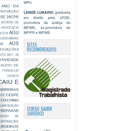
MPU.
 ANO DA
PROVAÇÃO
LENIZE LUNARDI
, graduada
ASE
30CPR
em direito pela UFGD,
promotora de Justiça do
ACORDO DE
MP/MS, ex-promotora do
R
ADVOCACIA
MP/PR e MP/MS.
AGU
LÍCIA
JUDICIÁRIO
AOS
SITES
ME
RECOMENDADOS
ROVAÇÕES
NTO
ART. 28
ATIVIDADE
AUDIO DE
 TRABALHO
BÁSICO
CAIU E
ARREIRAS
CESPE
SPE
COACHING
OLABORAÇÃO
CURSO SABER
PREPARAR
JURÍDICO
MISSO DE
ENTRAÇÃO
URSEIROS