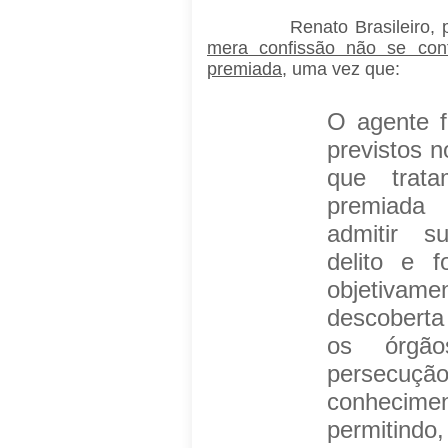
Renato Brasileiro, por 
mera confissão não se con
premiada
, uma vez que:
O agente f
previstos n
que trat
premiad
admitir s
delito e f
objetivame
descoberta
os órgão
persecuçã
conheci
permitindo