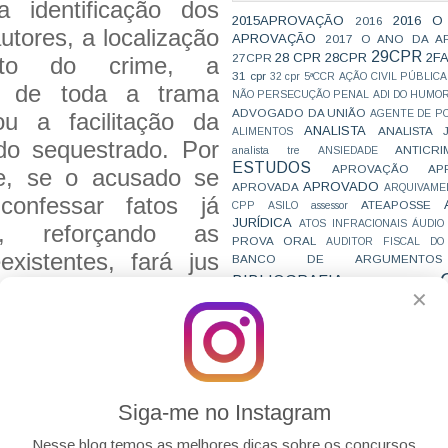
a identificação dos
2015APROVAÇÃO
2016 O
2016
tores, a localização
APROVAÇÃO
2017 O ANO DA A
29CPR
28 CPR
28CPR
2F
27CPR
uto do crime, a
31 cpr
32 cpr
5ªCCR
AÇÃO CIVIL PÚBLICA
a de toda a trama
NÃO PERSECUÇÃO PENAL
ADI DO HUMO
ADVOGADO DA UNIÃO
AGENTE DE PO
ou a facilitação da
ANALISTA
ANALISTA 
ALIMENTOS
 do sequestrado. Por
ANTICRI
analista tre
ANSIEDADE
ESTUDOS
APROVAÇÃO
AP
te, se o acusado se
APROVADO
APROVADA
ARQUIVAME
 confessar fatos já
ATEAPOSSE
CPP
ASILO
assessor
JURÍDICA
ATOS INFRACIONAIS
ÁUDIO
os, reforçando as
PROVA ORAL
AUDITOR FISCAL DO
existentes, fará jus
BANCO DE ARGUMENTOS
BIBLIOGRAFIA
BIZU
te à atenuante da
C e E
CAC
✕
VAI CAIR
CARREIRAS
C
JURÍDICAS
CASO ELLWANGER
CEBRA
CNMP
CF
CF EM 20 DIAS
cnj
COACH
 a confissão é requisito da
CÓDIGO DE TRÂNSITO BRASILEIRO
C
COMO SE 
COMBATE À CORRUPÇÃO
ando como um pressuposto
PARA CONCURSOS
COMPRO
sprudência do STJ sempre
Siga-me no Instagram
CONC
AJUSTAMENTO DE CONDUTA
aplicação simultânea dos
CONC
CONCURFRIENDS
Nesse blog temos as melhores dicas sobre os concursos
o que dotados de natureza