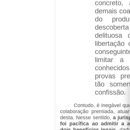
concreto, 
demais coau
do prod
descobert
delituosa 
libertação
conseguin
limitar a
conhecid
provas pre
tão somen
confissão.
Contudo, é inegável que
colaboração premiada, atu
desta. Nesse sentido,
a juri
foi pacífica ao admitir a 
dois benefícios legais
, dad