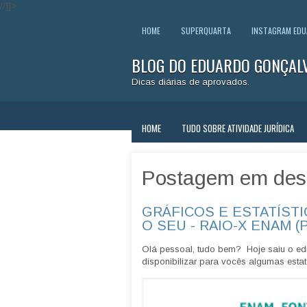
//]]>
HOME
SUPERQUARTA
INSTAGRAM ED
BLOG DO EDUARDO GONÇAL
Dicas diárias de aprovados.
HOME
TUDO SOBRE ATIVIDADE JURÍDICA
Postagem em des
GRÁFICOS E ESTATÍSTI
O SEU - RAIO-X ENAM (
Olá pessoal, tudo bem? Hoje saiu o edi
disponibilizar para vocês algumas estatí