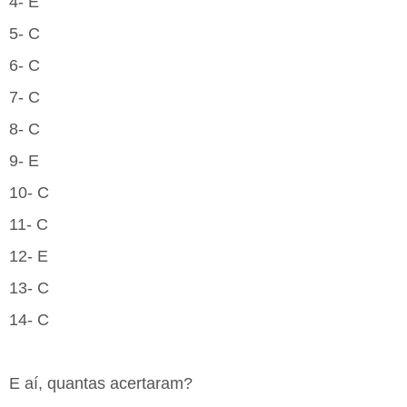
4- E
5- C
6- C
7- C
8- C
9- E
10- C
11- C
12- E
13- C
14- C
E aí, quantas acertaram?