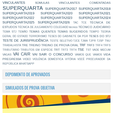
VINCULANTES
SÚMULAS VINCULANTES COMENTADAS
SUPERQUARTA
SUPERQUARTA2017
SUPERQUARTA2018
SUPERQUARTA2019
SUPERQUARTA2020
SUPERQUARTA2021
SUPERQUARTA2022
SUPERQUARTA2023
SUPERQUARTA2024
SUPERQUARTA2025
SUPERQUARTA2026
TÉCNICA DE
TAC
TCE
ESTUDOS
TÉCNICO JUDICIÁRIO
TÉCNICA DE JULGAMENTO COLEGIADO
tecnico
TEMAS QUENTES
TEMAS SUGERIDOS
TEMA STJ
TEMÃO
TEMPO
TEORIA
TESES DO STJ
GERAL DO ESTADO
TERRORISMO
TESES DO GABINETE DA PGR
TESTE DE JURISPRUDÊNCIA
TESTE SELETIVO
TJCE
TJMA
TJPR
TJSP
TNU
TRF
TRE
TREINO
TREINO DE PROVA ORAL
TRF3
TRABALHISTA
TRF4
TRFS
TSE
TRT
TRIBUTÁRIO
TRIBUTOS EM ESPÉCIE
TRT3
TRT4
TST
VADE MECUM
VAI CAIR
VAI SAIR O CONCURSO
VIDA
VAGAS
VAMOS QUE VAMOS
PREGRESSA
VIDEO
VIOLÊNCIA DOMÉSTICA
VITÓRIA
VOCÊ PROCURADOR DA
REPÚBLICA
WHATSAPP
DEPOIMENTO DE APROVADOS
SIMULADOS DE PROVA OBJETIVA