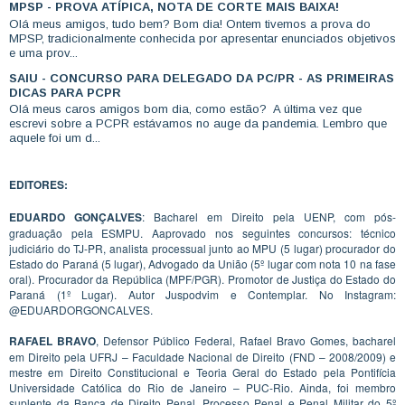
MPSP - PROVA ATÍPICA, NOTA DE CORTE MAIS BAIXA!
Olá meus amigos, tudo bem? Bom dia! Ontem tivemos a prova do
MPSP, tradicionalmente conhecida por apresentar enunciados objetivos
e uma prov...
SAIU - CONCURSO PARA DELEGADO DA PC/PR - AS PRIMEIRAS
DICAS PARA PCPR
Olá meus caros amigos bom dia, como estão? A última vez que
escrevi sobre a PCPR estávamos no auge da pandemia. Lembro que
aquele foi um d...
EDITORES:
EDUARDO GONÇALVES
: Bacharel em Direito pela UENP, com pós-
graduação pela ESMPU. Aaprovado nos seguintes concursos: técnico
judiciário do TJ-PR, analista processual junto ao MPU (5 lugar) procurador do
Estado do Paraná (5 lugar), Advogado da União (5º lugar com nota 10 na fase
oral). Procurador da República (MPF/PGR). Promotor de Justiça do Estado do
Paraná (1º Lugar). Autor Juspodvim e Contemplar. No Instagram:
@EDUARDORGONCALVES.
RAFAEL BRAVO
, Defensor Público Federal, Rafael Bravo Gomes, bacharel
em Direito pela UFRJ – Faculdade Nacional de Direito (FND – 2008/2009) e
mestre em Direito Constitucional e Teoria Geral do Estado pela Pontifícia
Universidade Católica do Rio de Janeiro – PUC-Rio. Ainda, foi membro
suplente da Banca de Direito Penal, Processo Penal e Penal Militar do 5º