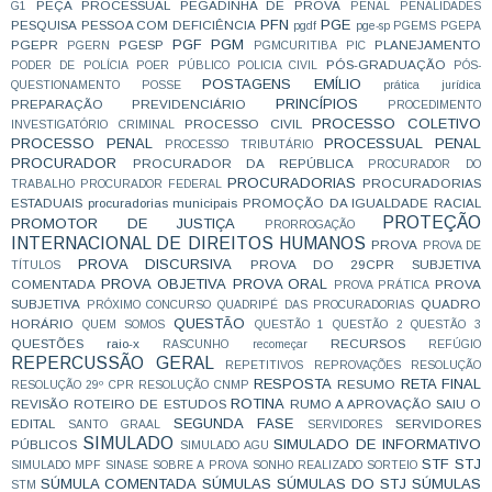
PEÇA PROCESSUAL
PEGADINHA DE PROVA
G1
PENAL
PENALIDADES
PFN
PGE
PESQUISA
PESSOA COM DEFICIÊNCIA
pgdf
pge-sp
PGEMS
PGEPA
PGF
PGM
PGEPR
PGESP
PLANEJAMENTO
PGERN
PGMCURITIBA
PIC
PÓS-GRADUAÇÃO
PODER DE POLÍCIA
POER PÚBLICO
POLICIA CIVIL
PÓS-
POSTAGENS EMÍLIO
QUESTIONAMENTO
POSSE
prática jurídica
PRINCÍPIOS
PREPARAÇÃO
PREVIDENCIÁRIO
PROCEDIMENTO
PROCESSO COLETIVO
PROCESSO CIVIL
INVESTIGATÓRIO CRIMINAL
PROCESSO PENAL
PROCESSUAL PENAL
PROCESSO TRIBUTÁRIO
PROCURADOR
PROCURADOR DA REPÚBLICA
PROCURADOR DO
PROCURADORIAS
PROCURADORIAS
TRABALHO
PROCURADOR FEDERAL
ESTADUAIS
procuradorias municipais
PROMOÇÃO DA IGUALDADE RACIAL
PROTEÇÃO
PROMOTOR DE JUSTIÇA
PRORROGAÇÃO
INTERNACIONAL DE DIREITOS HUMANOS
PROVA
PROVA DE
PROVA DISCURSIVA
PROVA DO 29CPR SUBJETIVA
TÍTULOS
PROVA OBJETIVA
PROVA ORAL
COMENTADA
PROVA
PROVA PRÁTICA
SUBJETIVA
QUADRO
PRÓXIMO CONCURSO
QUADRIPÉ DAS PROCURADORIAS
QUESTÃO
HORÁRIO
QUEM SOMOS
QUESTÃO 1
QUESTÃO 2
QUESTÃO 3
QUESTÕES
raio-x
RECURSOS
RASCUNHO
recomeçar
REFÚGIO
REPERCUSSÃO GERAL
REPETITIVOS
REPROVAÇÕES
RESOLUÇÃO
RESPOSTA
RETA FINAL
RESUMO
RESOLUÇÃO 29º CPR
RESOLUÇÃO CNMP
ROTINA
REVISÃO
ROTEIRO DE ESTUDOS
RUMO A APROVAÇÃO
SAIU O
SEGUNDA FASE
EDITAL
SERVIDORES
SANTO GRAAL
SERVIDORES
SIMULADO
SIMULADO DE INFORMATIVO
PÚBLICOS
SIMULADO AGU
STF
STJ
SIMULADO MPF
SINASE
SOBRE A PROVA
SONHO REALIZADO
SORTEIO
SÚMULA COMENTADA
SÚMULAS
SÚMULAS DO STJ
SÚMULAS
STM