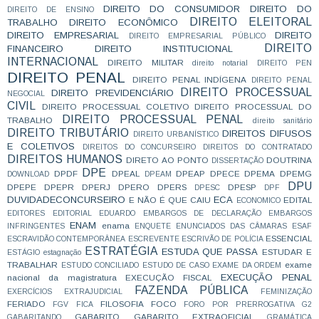
DIREITO DO CONSUMIDOR
DIREITO DO
DIREITO DE ENSINO
DIREITO ELEITORAL
TRABALHO
DIREITO ECONÔMICO
DIREITO EMPRESARIAL
DIREITO
DIREITO EMPRESARIAL PÚBLICO
DIREITO
FINANCEIRO
DIREITO INSTITUCIONAL
INTERNACIONAL
DIREITO MILITAR
direito notarial
DIREITO PEN
DIREITO PENAL
DIREITO PENAL INDÍGENA
DIREITO PENAL
DIREITO PROCESSUAL
DIREITO PREVIDENCIÁRIO
NEGOCIAL
CIVIL
DIREITO PROCESSUAL COLETIVO
DIREITO PROCESSUAL DO
DIREITO PROCESSUAL PENAL
TRABALHO
direito sanitário
DIREITO TRIBUTÁRIO
DIREITOS DIFUSOS
DIREITO URBANÍSTICO
E COLETIVOS
DIREITOS DO CONCURSEIRO
DIREITOS DO CONTRATADO
DIREITOS HUMANOS
DIRETO AO PONTO
DOUTRINA
DISSERTAÇÃO
DPE
DPDF
DPEAL
DPEAP
DPECE
DPEMA
DPEMG
DOWNLOAD
DPEAM
DPU
DPEPE
DPEPR
DPERJ
DPERO
DPERS
DPESP
DPESC
DPF
DUVIDADECONCURSEIRO
ECA
E NÃO É QUE CAIU
EDITAL
ECONOMICO
EDITORES
EDITORIAL
EDUARDO
EMBARGOS DE DECLARAÇÃO
EMBARGOS
ENAM
enama
INFRINGENTES
ENQUETE
ENUNCIADOS DAS CÂMARAS
ESAF
ESSENCIAL
ESCRAVIDÃO CONTEMPORÂNEA
ESCREVENTE
ESCRIVÃO DE POLÍCIA
ESTRATÉGIA
ESTUDA QUE PASSA
ESTUDAR E
ESTÁGIO
estagnação
TRABALHAR
exame
ESTUDO CONCILIADO
ESTUDO DE CASO
EXAME DA ORDEM
EXECUÇÃO PENAL
nacional da magistratura
EXECUÇÃO FISCAL
FAZENDA PÚBLICA
EXERCÍCIOS
EXTRAJUDICIAL
FEMINIZAÇÃO
FERIADO
FILOSOFIA
FOCO
FGV
FICA
FORO POR PRERROGATIVA
G2
GABARITO
GABARITO EXTRAOFICIAL
GABARITANDO
GRAMÁTICA