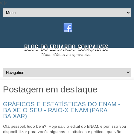
//]]>
BLOG DO EDUARDO GONÇALVES
Dicas diárias de aprovados.
Postagem em destaque
GRÁFICOS E ESTATÍSTICAS DO ENAM -
BAIXE O SEU - RAIO-X ENAM (PARA
BAIXAR)
Olá pessoal, tudo bem? Hoje saiu o edital do ENAM, e por isso vou
disponibilizar para vocês algumas estatísticas e gráficos que vão