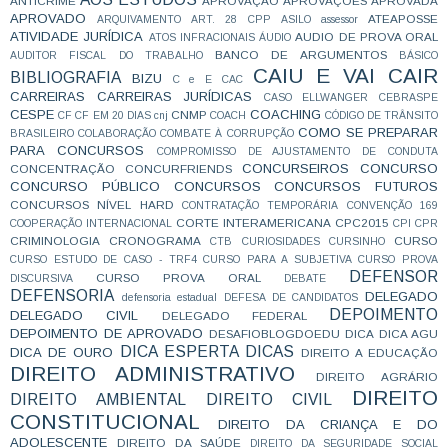
ANTICRIME
APROVAÇÃO
APROVAÇÕES
APROVADA
APROVADO
ATEAPOSSE
ARQUIVAMENTO
ART. 28 CPP
ASILO
assessor
ATIVIDADE JURÍDICA
AUDIO DE PROVA ORAL
ATOS INFRACIONAIS
ÁUDIO
BANCO DE ARGUMENTOS
AUDITOR FISCAL DO TRABALHO
BÁSICO
CAIU E VAI CAIR
BIBLIOGRAFIA
BIZU
C e E
CAC
CARREIRAS
CARREIRAS JURÍDICAS
CASO ELLWANGER
CEBRASPE
CESPE
COACHING
CNMP
CF
CF EM 20 DIAS
cnj
COACH
CÓDIGO DE TRÂNSITO
COMO SE PREPARAR
BRASILEIRO
COLABORAÇÃO
COMBATE À CORRUPÇÃO
PARA CONCURSOS
COMPROMISSO DE AJUSTAMENTO DE CONDUTA
CONCURSEIROS
CONCURSO
CONCENTRAÇÃO
CONCURFRIENDS
CONCURSO PÚBLICO
CONCURSOS
CONCURSOS FUTUROS
CONCURSOS NÍVEL HARD
CONTRATAÇÃO TEMPORÁRIA
CONVENÇÃO 169
CORTE INTERAMERICANA
CPC2015
COOPERAÇÃO INTERNACIONAL
CPI
CPR
CRIMINOLOGIA
CRONOGRAMA
CURSO
CTB
CURIOSIDADES
CURSINHO
CURSO ESTUDO DE CASO - TRF4
CURSO PARA A SUBJETIVA
CURSO PROVA
DEFENSOR
CURSO PROVA ORAL
DISCURSIVA
DEBATE
DEFENSORIA
DELEGADO
defensoria estadual
DEFESA DE CANDIDATOS
DEPOIMENTO
DELEGADO CIVIL
DELEGADO FEDERAL
DEPOIMENTO DE APROVADO
DESAFIOBLOGDOEDU
DICA
DICA AGU
DICA ESPERTA
DICAS
DICA DE OURO
DIREITO A EDUCAÇÃO
DIREITO ADMINISTRATIVO
DIREITO AGRÁRIO
DIREITO
DIREITO AMBIENTAL
DIREITO CIVIL
CONSTITUCIONAL
DIREITO DA CRIANÇA E DO
ADOLESCENTE
DIREITO DA SAÚDE
DIREITO DA SEGURIDADE SOCIAL