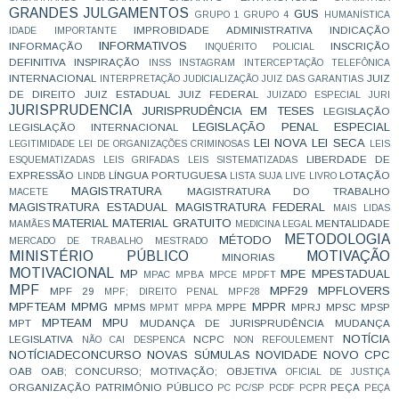
GRANDES JULGAMENTOS
GUS
GRUPO 1
GRUPO 4
HUMANÍSTICA
IMPROBIDADE ADMINISTRATIVA
INDICAÇÃO
IDADE
IMPORTANTE
INFORMATIVOS
INFORMAÇÃO
INSCRIÇÃO
INQUÉRITO POLICIAL
DEFINITIVA
INSPIRAÇÃO
INSS
INSTAGRAM
INTERCEPTAÇÃO TELEFÔNICA
INTERNACIONAL
JUIZ
INTERPRETAÇÃO
JUDICIALIZAÇÃO
JUIZ DAS GARANTIAS
DE DIREITO
JUIZ ESTADUAL
JUIZ FEDERAL
JUIZADO ESPECIAL
JURI
JURISPRUDENCIA
JURISPRUDÊNCIA EM TESES
LEGISLAÇÃO
LEGISLAÇÃO PENAL ESPECIAL
LEGISLAÇÃO INTERNACIONAL
LEI NOVA
LEI SECA
LEGITIMIDADE
LEI DE ORGANIZAÇÕES CRIMINOSAS
LEIS
LIBERDADE DE
ESQUEMATIZADAS
LEIS GRIFADAS
LEIS SISTEMATIZADAS
EXPRESSÃO
LÍNGUA PORTUGUESA
LOTAÇÃO
LINDB
LISTA SUJA
LIVE
LIVRO
MAGISTRATURA
MAGISTRATURA DO TRABALHO
MACETE
MAGISTRATURA ESTADUAL
MAGISTRATURA FEDERAL
MAIS LIDAS
MATERIAL
MATERIAL GRATUITO
MENTALIDADE
MAMÃES
MEDICINA LEGAL
METODOLOGIA
MÉTODO
MERCADO DE TRABALHO
MESTRADO
MINISTÉRIO PÚBLICO
MOTIVAÇÃO
MINORIAS
MOTIVACIONAL
MP
MPE
MPESTADUAL
MPAC
MPBA
MPCE
MPDFT
MPF
MPF29
MPFLOVERS
MPF 29
MPF; DIREITO PENAL
MPF28
MPFTEAM
MPMG
MPPR
MPMS
MPPE
MPRJ
MPSC
MPSP
MPMT
MPPA
MPTEAM
MPU
MPT
MUDANÇA DE JURISPRUDÊNCIA
MUDANÇA
NOTÍCIA
LEGISLATIVA
NCPC
NÃO CAI DESPENCA
NON REFOULEMENT
NOTÍCIADECONCURSO
NOVAS SÚMULAS
NOVIDADE
NOVO CPC
OAB
OAB; CONCURSO; MOTIVAÇÃO;
OBJETIVA
OFICIAL DE JUSTIÇA
ORGANIZAÇÃO
PATRIMÔNIO PÚBLICO
PEÇA
PC
PC/SP
PCDF
PCPR
PEÇA