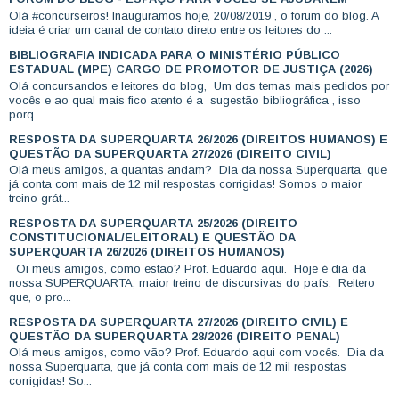
Olá #concurseiros! Inauguramos hoje, 20/08/2019 , o fórum do blog. A
ideia é criar um canal de contato direto entre os leitores do ...
BIBLIOGRAFIA INDICADA PARA O MINISTÉRIO PÚBLICO
ESTADUAL (MPE) CARGO DE PROMOTOR DE JUSTIÇA (2026)
Olá concursandos e leitores do blog, Um dos temas mais pedidos por
vocês e ao qual mais fico atento é a sugestão bibliográfica , isso
porq...
RESPOSTA DA SUPERQUARTA 26/2026 (DIREITOS HUMANOS) E
QUESTÃO DA SUPERQUARTA 27/2026 (DIREITO CIVIL)
Olá meus amigos, a quantas andam? Dia da nossa Superquarta, que
já conta com mais de 12 mil respostas corrigidas! Somos o maior
treino grát...
RESPOSTA DA SUPERQUARTA 25/2026 (DIREITO
CONSTITUCIONAL/ELEITORAL) E QUESTÃO DA
SUPERQUARTA 26/2026 (DIREITOS HUMANOS)
Oi meus amigos, como estão? Prof. Eduardo aqui. Hoje é dia da
nossa SUPERQUARTA, maior treino de discursivas do país. Reitero
que, o pro...
RESPOSTA DA SUPERQUARTA 27/2026 (DIREITO CIVIL) E
QUESTÃO DA SUPERQUARTA 28/2026 (DIREITO PENAL)
Olá meus amigos, como vão? Prof. Eduardo aqui com vocês. Dia da
nossa Superquarta, que já conta com mais de 12 mil respostas
corrigidas! So...