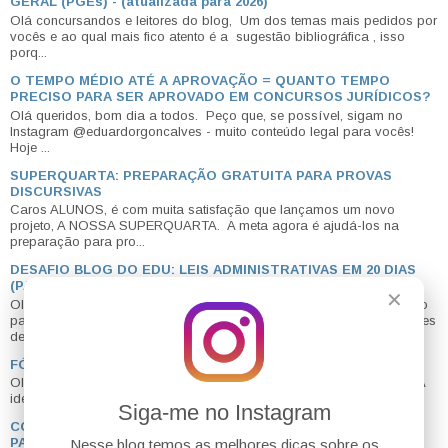
GERAL (PGEs) - (atualizada para 2026)
Olá concursandos e leitores do blog, Um dos temas mais pedidos por
vocês e ao qual mais fico atento é a sugestão bibliográfica , isso
porq...
O TEMPO MÉDIO ATÉ A APROVAÇÃO = QUANTO TEMPO
PRECISO PARA SER APROVADO EM CONCURSOS JURÍDICOS?
Olá queridos, bom dia a todos. Peço que, se possível, sigam no
Instagram @eduardorgoncalves - muito conteúdo legal para vocês!
Hoje ...
SUPERQUARTA: PREPARAÇÃO GRATUITA PARA PROVAS
DISCURSIVAS
Caros ALUNOS, é com muita satisfação que lançamos um novo
projeto, A NOSSA SUPERQUARTA. A meta agora é ajudá-los na
preparação para pro...
DESAFIO BLOG DO EDU: LEIS ADMINISTRATIVAS EM 20 DIAS
(PARA COMEÇAR 2026 COM TUDO)
✕
Olá meus amigos tudo bem? O mais clássico desafio de lei seca do
país já tem data para começar: dia 05/01/2026. Por que eu faço esses
desa...
FÓRUM DO BLOG - ESPAÇO PARA VOCÊS SE AJUDAREM
Olá #concurseiros! Inauguramos hoje, 20/08/2019 , o fórum do blog. A
ideia é criar um canal de contato direto entre os leitores do ...
Siga-me no Instagram
COMO CONSEGUIR UM CARGO DE ASSESSOR? PASSO A
PASSO PARA GARANTIR UMA VAGA
Nesse blog temos as melhores dicas sobre os