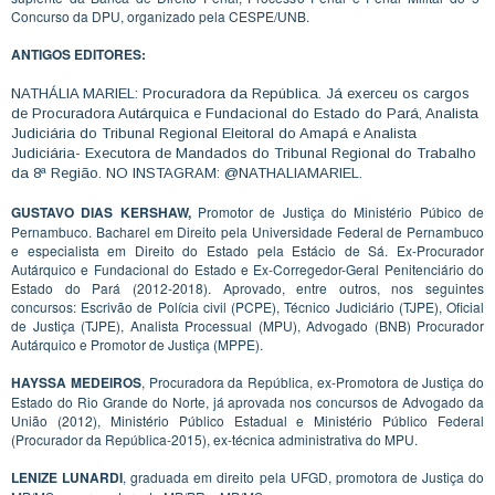
Concurso da DPU, organizado pela CESPE/UNB.
ANTIGOS EDITORES:
NATHÁLIA MARIEL: Procuradora da República. Já exerceu os cargos
de Procuradora Autárquica e Fundacional do Estado do Pará, Analista
Judiciária do Tribunal Regional Eleitoral do Amapá e Analista
Judiciária- Executora de Mandados do Tribunal Regional do Trabalho
da 8ª Região. NO INSTAGRAM: @NATHALIAMARIEL.
GUSTAVO DIAS KERSHAW,
Promotor de Justiça do Ministério Púbico de
Pernambuco. Bacharel em Direito pela Universidade Federal de Pernambuco
e especialista em Direito do Estado pela Estácio de Sá. Ex-Procurador
Autárquico e Fundacional do Estado e Ex-Corregedor-Geral Penitenciário do
Estado do Pará (2012-2018). Aprovado, entre outros, nos seguintes
concursos: Escrivão de Polícia civil (PCPE), Técnico Judiciário (TJPE), Oficial
de Justiça (TJPE), Analista Processual (MPU), Advogado (BNB) Procurador
Autárquico e Promotor de Justiça (MPPE).
HAYSSA MEDEIROS
, Procuradora da República, ex-Promotora de Justiça do
Estado do Rio Grande do Norte, já aprovada nos concursos de Advogado da
União (2012), Ministério Público Estadual e Ministério Público Federal
(Procurador da República-2015), ex-técnica administrativa do MPU.
LENIZE LUNARDI
, graduada em direito pela UFGD, promotora de Justiça do