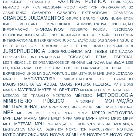
FAZENDA PÚBLICA
EXERCÍCIOS
EXTRAJUDICIAL
FEMINIZAÇÃO
FERIADO
FILOSOFIA
FOCO
FGV
FICA
FORO POR PRERROGATIVA
G2
GABARITO
GABARITO EXTRAOFICIAL
GABARITANDO
GRAMÁTICA
GRANDES JULGAMENTOS
GUS
GRUPO 1
GRUPO 4
HUMANÍSTICA
IMPROBIDADE ADMINISTRATIVA
INDICAÇÃO
IDADE
IMPORTANTE
INFORMATIVOS
INFORMAÇÃO
INSCRIÇÃO
INQUÉRITO POLICIAL
DEFINITIVA
INSPIRAÇÃO
INSS
INSTAGRAM
INTERCEPTAÇÃO TELEFÔNICA
INTERNACIONAL
JUIZ
INTERPRETAÇÃO
JUDICIALIZAÇÃO
JUIZ DAS GARANTIAS
DE DIREITO
JUIZ ESTADUAL
JUIZ FEDERAL
JUIZADO ESPECIAL
JURI
JURISPRUDENCIA
JURISPRUDÊNCIA EM TESES
LEGISLAÇÃO
LEGISLAÇÃO PENAL ESPECIAL
LEGISLAÇÃO INTERNACIONAL
LEI NOVA
LEI SECA
LEGITIMIDADE
LEI DE ORGANIZAÇÕES CRIMINOSAS
LEIS
LIBERDADE DE
ESQUEMATIZADAS
LEIS GRIFADAS
LEIS SISTEMATIZADAS
EXPRESSÃO
LÍNGUA PORTUGUESA
LOTAÇÃO
LINDB
LISTA SUJA
LIVE
LIVRO
MAGISTRATURA
MAGISTRATURA DO TRABALHO
MACETE
MAGISTRATURA ESTADUAL
MAGISTRATURA FEDERAL
MAIS LIDAS
MATERIAL
MATERIAL GRATUITO
MENTALIDADE
MAMÃES
MEDICINA LEGAL
METODOLOGIA
MÉTODO
MERCADO DE TRABALHO
MESTRADO
MINISTÉRIO PÚBLICO
MOTIVAÇÃO
MINORIAS
MOTIVACIONAL
MP
MPE
MPESTADUAL
MPAC
MPBA
MPCE
MPDFT
MPF
MPF29
MPFLOVERS
MPF 29
MPF; DIREITO PENAL
MPF28
MPFTEAM
MPMG
MPPR
MPMS
MPPE
MPRJ
MPSC
MPSP
MPMT
MPPA
MPTEAM
MPU
MPT
MUDANÇA DE JURISPRUDÊNCIA
MUDANÇA
NOTÍCIA
LEGISLATIVA
NCPC
NÃO CAI DESPENCA
NON REFOULEMENT
NOTÍCIADECONCURSO
NOVAS SÚMULAS
NOVIDADE
NOVO CPC