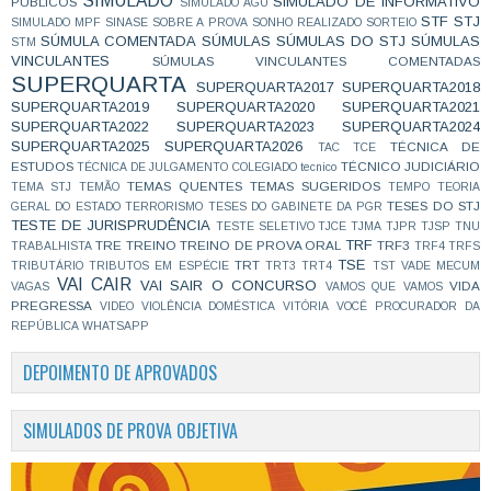
SIMULADO
SIMULADO DE INFORMATIVO
PÚBLICOS
SIMULADO AGU
STF
STJ
SIMULADO MPF
SINASE
SOBRE A PROVA
SONHO REALIZADO
SORTEIO
SÚMULA COMENTADA
SÚMULAS
SÚMULAS DO STJ
SÚMULAS
STM
VINCULANTES
SÚMULAS VINCULANTES COMENTADAS
SUPERQUARTA
SUPERQUARTA2017
SUPERQUARTA2018
SUPERQUARTA2019
SUPERQUARTA2020
SUPERQUARTA2021
SUPERQUARTA2022
SUPERQUARTA2023
SUPERQUARTA2024
SUPERQUARTA2025
SUPERQUARTA2026
TÉCNICA DE
TAC
TCE
ESTUDOS
TÉCNICO JUDICIÁRIO
TÉCNICA DE JULGAMENTO COLEGIADO
tecnico
TEMAS QUENTES
TEMAS SUGERIDOS
TEMA STJ
TEMÃO
TEMPO
TEORIA
TESES DO STJ
GERAL DO ESTADO
TERRORISMO
TESES DO GABINETE DA PGR
TESTE DE JURISPRUDÊNCIA
TESTE SELETIVO
TJCE
TJMA
TJPR
TJSP
TNU
TRF
TRE
TREINO
TREINO DE PROVA ORAL
TRF3
TRABALHISTA
TRF4
TRFS
TSE
TRT
TRIBUTÁRIO
TRIBUTOS EM ESPÉCIE
TRT3
TRT4
TST
VADE MECUM
VAI CAIR
VAI SAIR O CONCURSO
VIDA
VAGAS
VAMOS QUE VAMOS
PREGRESSA
VIDEO
VIOLÊNCIA DOMÉSTICA
VITÓRIA
VOCÊ PROCURADOR DA
REPÚBLICA
WHATSAPP
DEPOIMENTO DE APROVADOS
SIMULADOS DE PROVA OBJETIVA