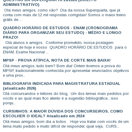
ADMINISTRATIVO)
Olá meus amigos, como vão? Dia da nossa Superquarta, que já
conta com mais de 12 mil respostas corrigidas! Somos o maior treino
grátis de ...
QUADRO HORÁRIO DE ESTUDOS - ENAM (CRONOGRAMA
DIÁRIO PARA ORGANIZAR SEU ESTUDO) - MÉDIO E LONGO
PRAZO!
Olá alunos e amigos. Conforme prometido, nossa postagem
especial de hoje é nosso QUADRO HORÁRIO DE ESTUDOS para o
ENAM, Exame Nacional ...
MPSP - PROVA ATÍPICA, NOTA DE CORTE MAIS BAIXA!
Olá meus amigos, tudo bem? Bom dia! Ontem tivemos a prova do
MPSP, tradicionalmente conhecida por apresentar enunciados objetivos
e uma prov...
BIBLIOGRAFIA INDICADA PARA MAGISTRATURA ESTADUAL
(atualizado 2026)
Olá concursandos e leitores do blog, Um dos temas mais pedidos por
vocês e ao qual mais fico atento é a sugestão bibliográfica , isso
porqu...
CURSINHOS: A MAIOR DÚVIDA DOS CONCURSEIROS. COMO
ESCOLHER O IDEAL? Atualizado em 2024
Olá meus amigos, bom dia a todos. Hoje vou tratar com vocês de um
tema muito pedido e muito difícil de responder, qual seja, CURS...