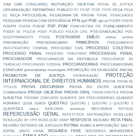
OAB
OAB; CONCURSO; MOTIVAÇÃO;
OBJETIVA
OFICIAL DE JUSTIÇA
ORGANIZAÇÃO
PATRIMÔNIO PÚBLICO
PEÇA
PC
PC/SP
PCDF
PCPR
PEÇA
PEÇA PROCESSUAL
PEGADINHA DE PROVA
G1
PENAL
PENALIDADES
PFN
PGE
PESQUISA
PESSOA COM DEFICIÊNCIA
pgdf
pge-sp
PGEMS
PGEPA
PGF
PGM
PGEPR
PGESP
PLANEJAMENTO
PGERN
PGMCURITIBA
PIC
PÓS-GRADUAÇÃO
PODER DE POLÍCIA
POER PÚBLICO
POLICIA CIVIL
PÓS-
POSTAGENS EMÍLIO
QUESTIONAMENTO
POSSE
prática jurídica
PRINCÍPIOS
PREPARAÇÃO
PREVIDENCIÁRIO
PROCEDIMENTO
PROCESSO COLETIVO
PROCESSO CIVIL
INVESTIGATÓRIO CRIMINAL
PROCESSO PENAL
PROCESSUAL PENAL
PROCESSO TRIBUTÁRIO
PROCURADOR
PROCURADOR DA REPÚBLICA
PROCURADOR DO
PROCURADORIAS
PROCURADORIAS
TRABALHO
PROCURADOR FEDERAL
ESTADUAIS
procuradorias municipais
PROMOÇÃO DA IGUALDADE RACIAL
PROTEÇÃO
PROMOTOR DE JUSTIÇA
PRORROGAÇÃO
INTERNACIONAL DE DIREITOS HUMANOS
PROVA
PROVA DE
PROVA DISCURSIVA
PROVA DO 29CPR SUBJETIVA
TÍTULOS
PROVA OBJETIVA
PROVA ORAL
COMENTADA
PROVA
PROVA PRÁTICA
SUBJETIVA
QUADRO
PRÓXIMO CONCURSO
QUADRIPÉ DAS PROCURADORIAS
QUESTÃO
HORÁRIO
QUEM SOMOS
QUESTÃO 1
QUESTÃO 2
QUESTÃO 3
QUESTÕES
raio-x
RECURSOS
RASCUNHO
recomeçar
REFÚGIO
REPERCUSSÃO GERAL
REPETITIVOS
REPROVAÇÕES
RESOLUÇÃO
RESPOSTA
RETA FINAL
RESUMO
RESOLUÇÃO 29º CPR
RESOLUÇÃO CNMP
ROTINA
REVISÃO
ROTEIRO DE ESTUDOS
RUMO A APROVAÇÃO
SAIU O
SEGUNDA FASE
EDITAL
SERVIDORES
SANTO GRAAL
SERVIDORES