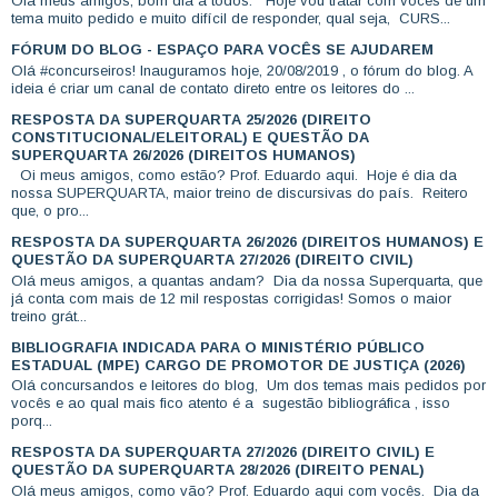
Olá meus amigos, bom dia a todos. Hoje vou tratar com vocês de um
tema muito pedido e muito difícil de responder, qual seja, CURS...
FÓRUM DO BLOG - ESPAÇO PARA VOCÊS SE AJUDAREM
Olá #concurseiros! Inauguramos hoje, 20/08/2019 , o fórum do blog. A
ideia é criar um canal de contato direto entre os leitores do ...
RESPOSTA DA SUPERQUARTA 25/2026 (DIREITO
CONSTITUCIONAL/ELEITORAL) E QUESTÃO DA
SUPERQUARTA 26/2026 (DIREITOS HUMANOS)
Oi meus amigos, como estão? Prof. Eduardo aqui. Hoje é dia da
nossa SUPERQUARTA, maior treino de discursivas do país. Reitero
que, o pro...
RESPOSTA DA SUPERQUARTA 26/2026 (DIREITOS HUMANOS) E
QUESTÃO DA SUPERQUARTA 27/2026 (DIREITO CIVIL)
Olá meus amigos, a quantas andam? Dia da nossa Superquarta, que
já conta com mais de 12 mil respostas corrigidas! Somos o maior
treino grát...
BIBLIOGRAFIA INDICADA PARA O MINISTÉRIO PÚBLICO
ESTADUAL (MPE) CARGO DE PROMOTOR DE JUSTIÇA (2026)
Olá concursandos e leitores do blog, Um dos temas mais pedidos por
vocês e ao qual mais fico atento é a sugestão bibliográfica , isso
porq...
RESPOSTA DA SUPERQUARTA 27/2026 (DIREITO CIVIL) E
QUESTÃO DA SUPERQUARTA 28/2026 (DIREITO PENAL)
Olá meus amigos, como vão? Prof. Eduardo aqui com vocês. Dia da