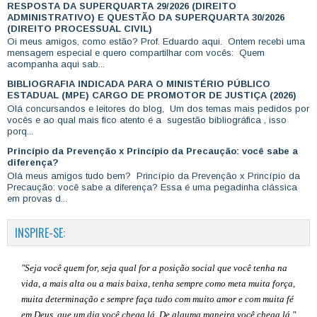
RESPOSTA DA SUPERQUARTA 29/2026 (DIREITO
ADMINISTRATIVO) E QUESTÃO DA SUPERQUARTA 30/2026
(DIREITO PROCESSUAL CIVIL)
Oi meus amigos, como estão? Prof. Eduardo aqui. Ontem recebi uma
mensagem especial e quero compartilhar com vocês: Quem
acompanha aqui sab...
BIBLIOGRAFIA INDICADA PARA O MINISTÉRIO PÚBLICO
ESTADUAL (MPE) CARGO DE PROMOTOR DE JUSTIÇA (2026)
Olá concursandos e leitores do blog, Um dos temas mais pedidos por
vocês e ao qual mais fico atento é a sugestão bibliográfica , isso
porq...
Princípio da Prevenção x Princípio da Precaução: você sabe a
diferença?
Olá meus amigos tudo bem? Princípio da Prevenção x Princípio da
Precaução: você sabe a diferença? Essa é uma pegadinha clássica
em provas d...
INSPIRE-SE:
"Seja você quem for, seja qual for a posição social que você tenha na
vida, a mais alta ou a mais baixa, tenha sempre como meta muita força,
muita determinação e sempre faça tudo com muito amor e com muita fé
em Deus, que um dia você chega lá. De alguma maneira você chega lá."