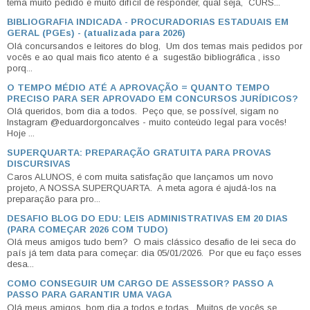
tema muito pedido e muito difícil de responder, qual seja, CURS...
BIBLIOGRAFIA INDICADA - PROCURADORIAS ESTADUAIS EM
GERAL (PGEs) - (atualizada para 2026)
Olá concursandos e leitores do blog, Um dos temas mais pedidos por
vocês e ao qual mais fico atento é a sugestão bibliográfica , isso
porq...
O TEMPO MÉDIO ATÉ A APROVAÇÃO = QUANTO TEMPO
PRECISO PARA SER APROVADO EM CONCURSOS JURÍDICOS?
Olá queridos, bom dia a todos. Peço que, se possível, sigam no
Instagram @eduardorgoncalves - muito conteúdo legal para vocês!
Hoje ...
SUPERQUARTA: PREPARAÇÃO GRATUITA PARA PROVAS
DISCURSIVAS
Caros ALUNOS, é com muita satisfação que lançamos um novo
projeto, A NOSSA SUPERQUARTA. A meta agora é ajudá-los na
preparação para pro...
DESAFIO BLOG DO EDU: LEIS ADMINISTRATIVAS EM 20 DIAS
(PARA COMEÇAR 2026 COM TUDO)
Olá meus amigos tudo bem? O mais clássico desafio de lei seca do
país já tem data para começar: dia 05/01/2026. Por que eu faço esses
desa...
COMO CONSEGUIR UM CARGO DE ASSESSOR? PASSO A
PASSO PARA GARANTIR UMA VAGA
Olá meus amigos, bom dia a todos e todas. Muitos de vocês se