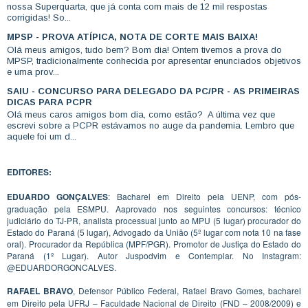
nossa Superquarta, que já conta com mais de 12 mil respostas
corrigidas! So...
MPSP - PROVA ATÍPICA, NOTA DE CORTE MAIS BAIXA!
Olá meus amigos, tudo bem? Bom dia! Ontem tivemos a prova do
MPSP, tradicionalmente conhecida por apresentar enunciados objetivos
e uma prov...
SAIU - CONCURSO PARA DELEGADO DA PC/PR - AS PRIMEIRAS
DICAS PARA PCPR
Olá meus caros amigos bom dia, como estão? A última vez que
escrevi sobre a PCPR estávamos no auge da pandemia. Lembro que
aquele foi um d...
EDITORES:
EDUARDO GONÇALVES
: Bacharel em Direito pela UENP, com pós-
graduação pela ESMPU. Aaprovado nos seguintes concursos: técnico
judiciário do TJ-PR, analista processual junto ao MPU (5 lugar) procurador do
Estado do Paraná (5 lugar), Advogado da União (5º lugar com nota 10 na fase
oral). Procurador da República (MPF/PGR). Promotor de Justiça do Estado do
Paraná (1º Lugar). Autor Juspodvim e Contemplar. No Instagram:
@EDUARDORGONCALVES.
RAFAEL BRAVO
, Defensor Público Federal, Rafael Bravo Gomes, bacharel
em Direito pela UFRJ – Faculdade Nacional de Direito (FND – 2008/2009) e