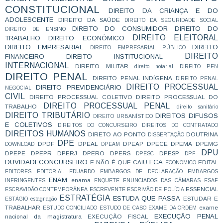
CONSTITUCIONAL
DIREITO DA CRIANÇA E DO
ADOLESCENTE
DIREITO DA SAÚDE
DIREITO DA SEGURIDADE SOCIAL
DIREITO DO CONSUMIDOR
DIREITO DO
DIREITO DE ENSINO
DIREITO ELEITORAL
TRABALHO
DIREITO ECONÔMICO
DIREITO EMPRESARIAL
DIREITO
DIREITO EMPRESARIAL PÚBLICO
DIREITO
FINANCEIRO
DIREITO INSTITUCIONAL
INTERNACIONAL
DIREITO MILITAR
direito notarial
DIREITO PEN
DIREITO PENAL
DIREITO PENAL INDÍGENA
DIREITO PENAL
DIREITO PROCESSUAL
DIREITO PREVIDENCIÁRIO
NEGOCIAL
CIVIL
DIREITO PROCESSUAL COLETIVO
DIREITO PROCESSUAL DO
DIREITO PROCESSUAL PENAL
TRABALHO
direito sanitário
DIREITO TRIBUTÁRIO
DIREITOS DIFUSOS
DIREITO URBANÍSTICO
E COLETIVOS
DIREITOS DO CONCURSEIRO
DIREITOS DO CONTRATADO
DIREITOS HUMANOS
DIRETO AO PONTO
DOUTRINA
DISSERTAÇÃO
DPE
DPDF
DPEAL
DPEAP
DPECE
DPEMA
DPEMG
DOWNLOAD
DPEAM
DPU
DPEPE
DPEPR
DPERJ
DPERO
DPERS
DPESP
DPESC
DPF
DUVIDADECONCURSEIRO
ECA
E NÃO É QUE CAIU
EDITAL
ECONOMICO
EDITORES
EDITORIAL
EDUARDO
EMBARGOS DE DECLARAÇÃO
EMBARGOS
ENAM
enama
INFRINGENTES
ENQUETE
ENUNCIADOS DAS CÂMARAS
ESAF
ESSENCIAL
ESCRAVIDÃO CONTEMPORÂNEA
ESCREVENTE
ESCRIVÃO DE POLÍCIA
ESTRATÉGIA
ESTUDA QUE PASSA
ESTUDAR E
ESTÁGIO
estagnação
TRABALHAR
exame
ESTUDO CONCILIADO
ESTUDO DE CASO
EXAME DA ORDEM
EXECUÇÃO PENAL
nacional da magistratura
EXECUÇÃO FISCAL