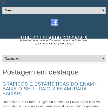
//]]>
BLOG DO EDUARDO GONÇALVES
Dicas diárias de aprovados.
Postagem em destaque
GRÁFICOS E ESTATÍSTICAS DO ENAM -
BAIXE O SEU - RAIO-X ENAM (PARA
BAIXAR)
Olá pessoal, tudo bem? Hoje saiu o edital do ENAM, e por isso vou
disponibilizar para vocês algumas estatísticas e gráficos que vão