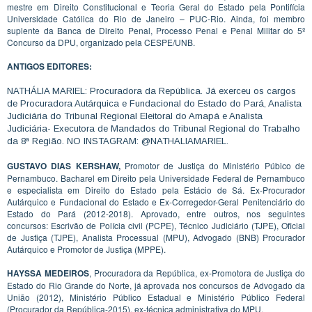
mestre em Direito Constitucional e Teoria Geral do Estado pela Pontifícia
Universidade Católica do Rio de Janeiro – PUC-Rio. Ainda, foi membro
suplente da Banca de Direito Penal, Processo Penal e Penal Militar do 5º
Concurso da DPU, organizado pela CESPE/UNB.
ANTIGOS EDITORES:
NATHÁLIA MARIEL: Procuradora da República. Já exerceu os cargos
de Procuradora Autárquica e Fundacional do Estado do Pará, Analista
Judiciária do Tribunal Regional Eleitoral do Amapá e Analista
Judiciária- Executora de Mandados do Tribunal Regional do Trabalho
da 8ª Região. NO INSTAGRAM: @NATHALIAMARIEL.
GUSTAVO DIAS KERSHAW,
Promotor de Justiça do Ministério Púbico de
Pernambuco. Bacharel em Direito pela Universidade Federal de Pernambuco
e especialista em Direito do Estado pela Estácio de Sá. Ex-Procurador
Autárquico e Fundacional do Estado e Ex-Corregedor-Geral Penitenciário do
Estado do Pará (2012-2018). Aprovado, entre outros, nos seguintes
concursos: Escrivão de Polícia civil (PCPE), Técnico Judiciário (TJPE), Oficial
de Justiça (TJPE), Analista Processual (MPU), Advogado (BNB) Procurador
Autárquico e Promotor de Justiça (MPPE).
HAYSSA MEDEIROS
, Procuradora da República, ex-Promotora de Justiça do
Estado do Rio Grande do Norte, já aprovada nos concursos de Advogado da
União (2012), Ministério Público Estadual e Ministério Público Federal
(Procurador da República-2015), ex-técnica administrativa do MPU.