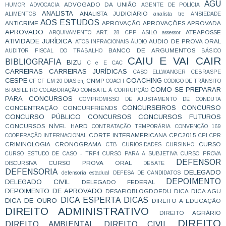
AGU
ADVOGADO DA UNIÃO
HUMOR
ADVOCACIA
AGENTE DE POLÍCIA
ANALISTA
ANALISTA JUDICIÁRIO
ALIMENTOS
analista tre
ANSIEDADE
AOS ESTUDOS
ANTICRIME
APROVAÇÃO
APROVAÇÕES
APROVADA
APROVADO
ATEAPOSSE
ARQUIVAMENTO
ART. 28 CPP
ASILO
assessor
ATIVIDADE JURÍDICA
AUDIO DE PROVA ORAL
ATOS INFRACIONAIS
ÁUDIO
BANCO DE ARGUMENTOS
AUDITOR FISCAL DO TRABALHO
BÁSICO
CAIU E VAI CAIR
BIBLIOGRAFIA
BIZU
C e E
CAC
CARREIRAS
CARREIRAS JURÍDICAS
CASO ELLWANGER
CEBRASPE
CESPE
COACHING
CNMP
CF
CF EM 20 DIAS
cnj
COACH
CÓDIGO DE TRÂNSITO
COMO SE PREPARAR
BRASILEIRO
COLABORAÇÃO
COMBATE À CORRUPÇÃO
PARA CONCURSOS
COMPROMISSO DE AJUSTAMENTO DE CONDUTA
CONCURSEIROS
CONCURSO
CONCENTRAÇÃO
CONCURFRIENDS
CONCURSO PÚBLICO
CONCURSOS
CONCURSOS FUTUROS
CONCURSOS NÍVEL HARD
CONTRATAÇÃO TEMPORÁRIA
CONVENÇÃO 169
CORTE INTERAMERICANA
CPC2015
COOPERAÇÃO INTERNACIONAL
CPI
CPR
CRIMINOLOGIA
CRONOGRAMA
CURSO
CTB
CURIOSIDADES
CURSINHO
CURSO ESTUDO DE CASO - TRF4
CURSO PARA A SUBJETIVA
CURSO PROVA
DEFENSOR
CURSO PROVA ORAL
DISCURSIVA
DEBATE
DEFENSORIA
DELEGADO
defensoria estadual
DEFESA DE CANDIDATOS
DEPOIMENTO
DELEGADO CIVIL
DELEGADO FEDERAL
DEPOIMENTO DE APROVADO
DESAFIOBLOGDOEDU
DICA
DICA AGU
DICA ESPERTA
DICAS
DICA DE OURO
DIREITO A EDUCAÇÃO
DIREITO ADMINISTRATIVO
DIREITO AGRÁRIO
DIREITO
DIREITO AMBIENTAL
DIREITO CIVIL