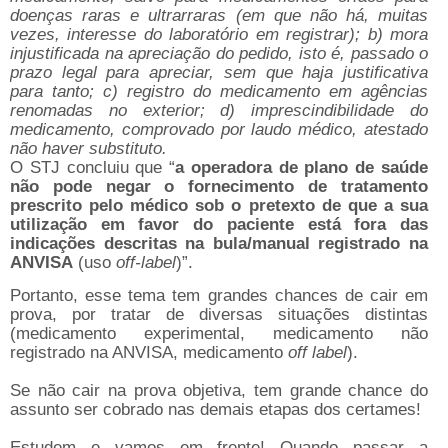
doenças raras e ultrarraras (em que não há, muitas
vezes, interesse do laboratório em registrar); b) mora
injustificada na apreciação do pedido, isto é, passado o
prazo legal para apreciar, sem que haja justificativa
para tanto; c) registro do medicamento em agências
renomadas no exterior; d) imprescindibilidade do
medicamento, comprovado por laudo médico, atestado
não haver substituto.
O STJ concluiu que “
a operadora de plano de saúde
não pode negar o fornecimento de tratamento
prescrito pelo médico sob o pretexto de que a sua
utilização em favor do paciente está fora das
indicações descritas na bula/manual registrado na
ANVISA
(uso
off-label
)”.
Portanto, esse tema tem grandes chances de cair em
prova, por tratar de diversas situações distintas
(medicamento experimental, medicamento não
registrado na ANVISA, medicamento
off label
).
Se não cair na prova objetiva, tem grande chance do
assunto ser cobrado nas demais etapas dos certames!
Estudem e vamos em frente! Quando passar a