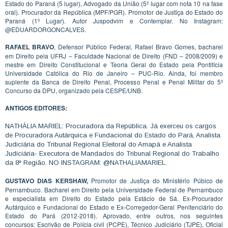
Estado do Paraná (5 lugar), Advogado da União (5º lugar com nota 10 na fase
oral). Procurador da República (MPF/PGR). Promotor de Justiça do Estado do
Paraná (1º Lugar). Autor Juspodvim e Contemplar. No Instagram:
@EDUARDORGONCALVES.
RAFAEL BRAVO
, Defensor Público Federal, Rafael Bravo Gomes, bacharel
em Direito pela UFRJ – Faculdade Nacional de Direito (FND – 2008/2009) e
mestre em Direito Constitucional e Teoria Geral do Estado pela Pontifícia
Universidade Católica do Rio de Janeiro – PUC-Rio. Ainda, foi membro
suplente da Banca de Direito Penal, Processo Penal e Penal Militar do 5º
Concurso da DPU, organizado pela CESPE/UNB.
ANTIGOS EDITORES:
NATHÁLIA MARIEL: Procuradora da República. Já exerceu os cargos
de Procuradora Autárquica e Fundacional do Estado do Pará, Analista
Judiciária do Tribunal Regional Eleitoral do Amapá e Analista
Judiciária- Executora de Mandados do Tribunal Regional do Trabalho
da 8ª Região. NO INSTAGRAM: @NATHALIAMARIEL.
GUSTAVO DIAS KERSHAW,
Promotor de Justiça do Ministério Púbico de
Pernambuco. Bacharel em Direito pela Universidade Federal de Pernambuco
e especialista em Direito do Estado pela Estácio de Sá. Ex-Procurador
Autárquico e Fundacional do Estado e Ex-Corregedor-Geral Penitenciário do
Estado do Pará (2012-2018). Aprovado, entre outros, nos seguintes
concursos: Escrivão de Polícia civil (PCPE), Técnico Judiciário (TJPE), Oficial