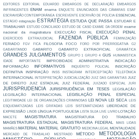
EDITORES
EDITORIAL
EDUARDO
EMBARGOS DE DECLARAÇÃO
EMBARGOS
ENAM
enama
INFRINGENTES
ENQUETE
ENUNCIADOS DAS CÂMARAS
ESAF
ESSENCIAL
ESCRAVIDÃO CONTEMPORÂNEA
ESCREVENTE
ESCRIVÃO DE POLÍCIA
ESTRATÉGIA
ESTUDA QUE PASSA
ESTUDAR E
ESTÁGIO
estagnação
TRABALHAR
exame
ESTUDO CONCILIADO
ESTUDO DE CASO
EXAME DA ORDEM
EXECUÇÃO PENAL
nacional da magistratura
EXECUÇÃO FISCAL
FAZENDA PÚBLICA
EXERCÍCIOS
EXTRAJUDICIAL
FEMINIZAÇÃO
FERIADO
FILOSOFIA
FOCO
FGV
FICA
FORO POR PRERROGATIVA
G2
GABARITO
GABARITO EXTRAOFICIAL
GABARITANDO
GRAMÁTICA
GRANDES JULGAMENTOS
GUS
GRUPO 1
GRUPO 4
HUMANÍSTICA
IMPROBIDADE ADMINISTRATIVA
INDICAÇÃO
IDADE
IMPORTANTE
INFORMATIVOS
INFORMAÇÃO
INSCRIÇÃO
INQUÉRITO POLICIAL
DEFINITIVA
INSPIRAÇÃO
INSS
INSTAGRAM
INTERCEPTAÇÃO TELEFÔNICA
INTERNACIONAL
JUIZ
INTERPRETAÇÃO
JUDICIALIZAÇÃO
JUIZ DAS GARANTIAS
DE DIREITO
JUIZ ESTADUAL
JUIZ FEDERAL
JUIZADO ESPECIAL
JURI
JURISPRUDENCIA
JURISPRUDÊNCIA EM TESES
LEGISLAÇÃO
LEGISLAÇÃO PENAL ESPECIAL
LEGISLAÇÃO INTERNACIONAL
LEI NOVA
LEI SECA
LEGITIMIDADE
LEI DE ORGANIZAÇÕES CRIMINOSAS
LEIS
LIBERDADE DE
ESQUEMATIZADAS
LEIS GRIFADAS
LEIS SISTEMATIZADAS
EXPRESSÃO
LÍNGUA PORTUGUESA
LOTAÇÃO
LINDB
LISTA SUJA
LIVE
LIVRO
MAGISTRATURA
MAGISTRATURA DO TRABALHO
MACETE
MAGISTRATURA ESTADUAL
MAGISTRATURA FEDERAL
MAIS LIDAS
MATERIAL
MATERIAL GRATUITO
MENTALIDADE
MAMÃES
MEDICINA LEGAL
METODOLOGIA
MÉTODO
MERCADO DE TRABALHO
MESTRADO