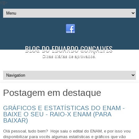
//]]>
BLOG DO EDUARDO GONÇALVES
Dicas diárias de aprovados.
Postagem em destaque
GRÁFICOS E ESTATÍSTICAS DO ENAM -
BAIXE O SEU - RAIO-X ENAM (PARA
BAIXAR)
Olá pessoal, tudo bem? Hoje saiu o edital do ENAM, e por isso vou
disponibilizar para vocês algumas estatísticas e gráficos que vão