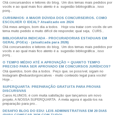
Olá concursandos e leitores do blog, Um dos temas mais pedidos por
vocês e ao qual mais fico atento é a sugestão bibliográfica , isso
porq...
CURSINHOS: A MAIOR DÚVIDA DOS CONCURSEIROS. COMO
ESCOLHER O IDEAL? Atualizado em 2024
Olá meus amigos, bom dia a todos. Hoje vou tratar com vocês de um
tema muito pedido e muito difícil de responder, qual seja, CURS...
BIBLIOGRAFIA INDICADA - PROCURADORIAS ESTADUAIS EM
GERAL (PGEs) - (atualizada para 2026)
Olá concursandos e leitores do blog, Um dos temas mais pedidos por
vocês e ao qual mais fico atento é a sugestão bibliográfica , isso
porq...
O TEMPO MÉDIO ATÉ A APROVAÇÃO = QUANTO TEMPO
PRECISO PARA SER APROVADO EM CONCURSOS JURÍDICOS?
Olá queridos, bom dia a todos. Peço que, se possível, sigam no
Instagram @eduardorgoncalves - muito conteúdo legal para vocês!
Hoje ...
SUPERQUARTA: PREPARAÇÃO GRATUITA PARA PROVAS
DISCURSIVAS
Caros ALUNOS, é com muita satisfação que lançamos um novo
projeto, A NOSSA SUPERQUARTA. A meta agora é ajudá-los na
preparação para pro...
DESAFIO BLOG DO EDU: LEIS ADMINISTRATIVAS EM 20 DIAS
(PARA COMEÇAR 2026 COM TUDO)