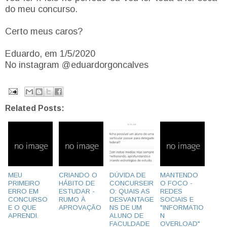
do meu concurso.
Certo meus caros?
Eduardo, em 1/5/2020
No instagram @eduardorgoncalves
Related Posts:
MEU
CRIANDO O
DÚVIDA DE
MANTENDO
PRIMEIRO
HÁBITO DE
CONCURSEIR
O FOCO -
ERRO EM
ESTUDAR -
O: QUAIS AS
REDES
CONCURSO
RUMO À
DESVANTAGE
SOCIAIS E
E O QUE
APROVAÇÃO
NS DE UM
"INFORMATIO
APRENDI.
ALUNO DE
N
FACULDADE
OVERLOAD"