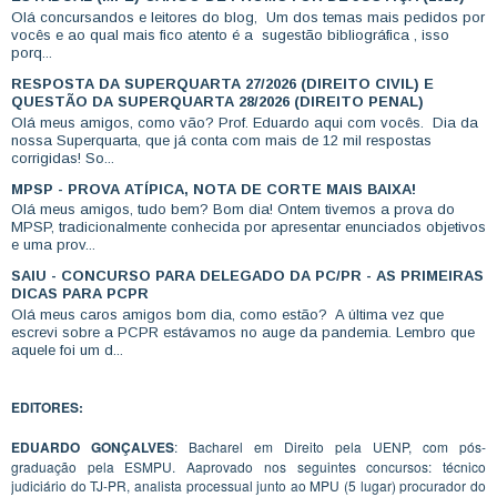
Olá concursandos e leitores do blog, Um dos temas mais pedidos por
vocês e ao qual mais fico atento é a sugestão bibliográfica , isso
porq...
RESPOSTA DA SUPERQUARTA 27/2026 (DIREITO CIVIL) E
QUESTÃO DA SUPERQUARTA 28/2026 (DIREITO PENAL)
Olá meus amigos, como vão? Prof. Eduardo aqui com vocês. Dia da
nossa Superquarta, que já conta com mais de 12 mil respostas
corrigidas! So...
MPSP - PROVA ATÍPICA, NOTA DE CORTE MAIS BAIXA!
Olá meus amigos, tudo bem? Bom dia! Ontem tivemos a prova do
MPSP, tradicionalmente conhecida por apresentar enunciados objetivos
e uma prov...
SAIU - CONCURSO PARA DELEGADO DA PC/PR - AS PRIMEIRAS
DICAS PARA PCPR
Olá meus caros amigos bom dia, como estão? A última vez que
escrevi sobre a PCPR estávamos no auge da pandemia. Lembro que
aquele foi um d...
EDITORES:
EDUARDO GONÇALVES
: Bacharel em Direito pela UENP, com pós-
graduação pela ESMPU. Aaprovado nos seguintes concursos: técnico
judiciário do TJ-PR, analista processual junto ao MPU (5 lugar) procurador do