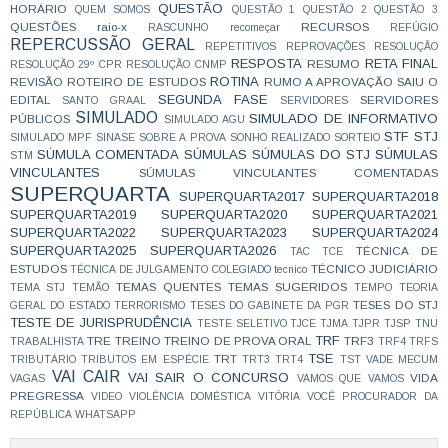
QUESTÃO
HORÁRIO
QUEM SOMOS
QUESTÃO 1
QUESTÃO 2
QUESTÃO 3
QUESTÕES
raio-x
RECURSOS
RASCUNHO
recomeçar
REFÚGIO
REPERCUSSÃO GERAL
REPETITIVOS
REPROVAÇÕES
RESOLUÇÃO
RESPOSTA
RETA FINAL
RESUMO
RESOLUÇÃO 29º CPR
RESOLUÇÃO CNMP
ROTINA
REVISÃO
ROTEIRO DE ESTUDOS
RUMO A APROVAÇÃO
SAIU O
SEGUNDA FASE
EDITAL
SERVIDORES
SANTO GRAAL
SERVIDORES
SIMULADO
SIMULADO DE INFORMATIVO
PÚBLICOS
SIMULADO AGU
STF
STJ
SIMULADO MPF
SINASE
SOBRE A PROVA
SONHO REALIZADO
SORTEIO
SÚMULA COMENTADA
SÚMULAS
SÚMULAS DO STJ
SÚMULAS
STM
VINCULANTES
SÚMULAS VINCULANTES COMENTADAS
SUPERQUARTA
SUPERQUARTA2017
SUPERQUARTA2018
SUPERQUARTA2019
SUPERQUARTA2020
SUPERQUARTA2021
SUPERQUARTA2022
SUPERQUARTA2023
SUPERQUARTA2024
SUPERQUARTA2025
SUPERQUARTA2026
TÉCNICA DE
TAC
TCE
ESTUDOS
TÉCNICO JUDICIÁRIO
TÉCNICA DE JULGAMENTO COLEGIADO
tecnico
TEMAS QUENTES
TEMAS SUGERIDOS
TEMA STJ
TEMÃO
TEMPO
TEORIA
TESES DO STJ
GERAL DO ESTADO
TERRORISMO
TESES DO GABINETE DA PGR
TESTE DE JURISPRUDÊNCIA
TESTE SELETIVO
TJCE
TJMA
TJPR
TJSP
TNU
TRF
TRE
TREINO
TREINO DE PROVA ORAL
TRF3
TRABALHISTA
TRF4
TRFS
TSE
TRT
TRIBUTÁRIO
TRIBUTOS EM ESPÉCIE
TRT3
TRT4
TST
VADE MECUM
VAI CAIR
VAI SAIR O CONCURSO
VIDA
VAGAS
VAMOS QUE VAMOS
PREGRESSA
VIDEO
VIOLÊNCIA DOMÉSTICA
VITÓRIA
VOCÊ PROCURADOR DA
REPÚBLICA
WHATSAPP