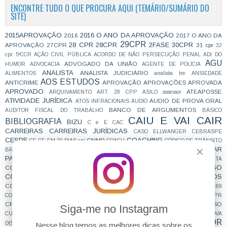
ENCONTRE TUDO O QUE PROCURA AQUI (TEMÁRIO/SUMÁRIO DO
SITE)
2015APROVAÇÃO
2016 O ANO DA APROVAÇÃO
2016
2017 O ANO DA
29CPR
28 CPR
28CPR
2FASE
30CPR
APROVAÇÃO
27CPR
31 cpr
32
cpr
5ªCCR
AÇÃO CIVIL PÚBLICA
ACORDO DE NÃO PERSECUÇÃO PENAL
ADI DO
AGU
ADVOGADO DA UNIÃO
HUMOR
ADVOCACIA
AGENTE DE POLÍCIA
ANALISTA
ANALISTA JUDICIÁRIO
ALIMENTOS
analista tre
ANSIEDADE
AOS ESTUDOS
ANTICRIME
APROVAÇÃO
APROVAÇÕES
APROVADA
APROVADO
ATEAPOSSE
ARQUIVAMENTO
ART. 28 CPP
ASILO
assessor
ATIVIDADE JURÍDICA
AUDIO DE PROVA ORAL
ATOS INFRACIONAIS
ÁUDIO
BANCO DE ARGUMENTOS
AUDITOR FISCAL DO TRABALHO
BÁSICO
CAIU E VAI CAIR
BIBLIOGRAFIA
BIZU
C e E
CAC
CARREIRAS
CARREIRAS JURÍDICAS
CASO ELLWANGER
CEBRASPE
CESPE
COACHING
CNMP
CF
CF EM 20 DIAS
cnj
COACH
CÓDIGO DE TRÂNSITO
COMO SE PREPARAR
✕
BRASILEIRO
COLABORAÇÃO
COMBATE À CORRUPÇÃO
PARA CONCURSOS
COMPROMISSO DE AJUSTAMENTO DE CONDUTA
CONCURSEIROS
CONCURSO
CONCENTRAÇÃO
CONCURFRIENDS
CONCURSO PÚBLICO
CONCURSOS
CONCURSOS FUTUROS
CONCURSOS NÍVEL HARD
CONTRATAÇÃO TEMPORÁRIA
CONVENÇÃO 169
CORTE INTERAMERICANA
CPC2015
COOPERAÇÃO INTERNACIONAL
CPI
CPR
CRIMINOLOGIA
CRONOGRAMA
CURSO
CTB
CURIOSIDADES
CURSINHO
Siga-me no Instagram
CURSO ESTUDO DE CASO - TRF4
CURSO PARA A SUBJETIVA
CURSO PROVA
DEFENSOR
CURSO PROVA ORAL
DISCURSIVA
DEBATE
Nesse blog temos as melhores dicas sobre os