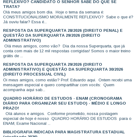
REFLEXIVO? CANDIDATO O SENHOR SABE DO QUE SE
TRATA?
Olá meus amigos bom dia. Hoje o tema da semana é:
CONSTITUCIONALISMO MORALMENTE REFLEXIVO? Sabe o que é?
Já ouviu falar? Essa é...
RESPOSTA DA SUPERQUARTA 28/2026 (DIREITO PENAL) E
QUESTÃO DA SUPERQUARTA 29/2026 (DIREITO
ADMINISTRATIVO)
Olá meus amigos, como vão? Dia da nossa Superquarta, que já
conta com mais de 12 mil respostas corrigidas! Somos o maior treino
grátis de ...
RESPOSTA DA SUPERQUARTA 29/2026 (DIREITO
ADMINISTRATIVO) E QUESTÃO DA SUPERQUARTA 30/2026
(DIREITO PROCESSUAL CIVIL)
Oi meus amigos, como estão? Prof. Eduardo aqui. Ontem recebi uma
mensagem especial e quero compartilhar com vocês: Quem
acompanha aqui sab...
QUADRO HORÁRIO DE ESTUDOS - ENAM (CRONOGRAMA
DIÁRIO PARA ORGANIZAR SEU ESTUDO) - MÉDIO E LONGO
PRAZO!
Olá alunos e amigos. Conforme prometido, nossa postagem
especial de hoje é nosso QUADRO HORÁRIO DE ESTUDOS para o
ENAM, Exame Nacional ...
BIBLIOGRAFIA INDICADA PARA MAGISTRATURA ESTADUAL
(atualizado 2026)