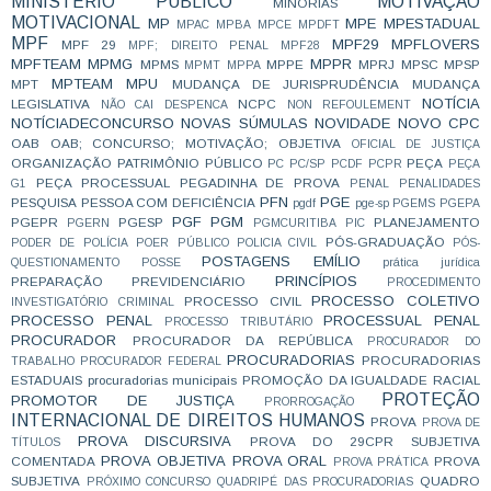
MINISTÉRIO PÚBLICO
MOTIVAÇÃO
MINORIAS
MOTIVACIONAL
MP
MPE
MPESTADUAL
MPAC
MPBA
MPCE
MPDFT
MPF
MPF29
MPFLOVERS
MPF 29
MPF; DIREITO PENAL
MPF28
MPFTEAM
MPMG
MPPR
MPMS
MPPE
MPRJ
MPSC
MPSP
MPMT
MPPA
MPTEAM
MPU
MPT
MUDANÇA DE JURISPRUDÊNCIA
MUDANÇA
NOTÍCIA
LEGISLATIVA
NCPC
NÃO CAI DESPENCA
NON REFOULEMENT
NOTÍCIADECONCURSO
NOVAS SÚMULAS
NOVIDADE
NOVO CPC
OAB
OAB; CONCURSO; MOTIVAÇÃO;
OBJETIVA
OFICIAL DE JUSTIÇA
ORGANIZAÇÃO
PATRIMÔNIO PÚBLICO
PEÇA
PC
PC/SP
PCDF
PCPR
PEÇA
PEÇA PROCESSUAL
PEGADINHA DE PROVA
G1
PENAL
PENALIDADES
PFN
PGE
PESQUISA
PESSOA COM DEFICIÊNCIA
pgdf
pge-sp
PGEMS
PGEPA
PGF
PGM
PGEPR
PGESP
PLANEJAMENTO
PGERN
PGMCURITIBA
PIC
PÓS-GRADUAÇÃO
PODER DE POLÍCIA
POER PÚBLICO
POLICIA CIVIL
PÓS-
POSTAGENS EMÍLIO
QUESTIONAMENTO
POSSE
prática jurídica
PRINCÍPIOS
PREPARAÇÃO
PREVIDENCIÁRIO
PROCEDIMENTO
PROCESSO COLETIVO
PROCESSO CIVIL
INVESTIGATÓRIO CRIMINAL
PROCESSO PENAL
PROCESSUAL PENAL
PROCESSO TRIBUTÁRIO
PROCURADOR
PROCURADOR DA REPÚBLICA
PROCURADOR DO
PROCURADORIAS
PROCURADORIAS
TRABALHO
PROCURADOR FEDERAL
ESTADUAIS
procuradorias municipais
PROMOÇÃO DA IGUALDADE RACIAL
PROTEÇÃO
PROMOTOR DE JUSTIÇA
PRORROGAÇÃO
INTERNACIONAL DE DIREITOS HUMANOS
PROVA
PROVA DE
PROVA DISCURSIVA
PROVA DO 29CPR SUBJETIVA
TÍTULOS
PROVA OBJETIVA
PROVA ORAL
COMENTADA
PROVA
PROVA PRÁTICA
SUBJETIVA
QUADRO
PRÓXIMO CONCURSO
QUADRIPÉ DAS PROCURADORIAS