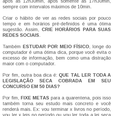
após as 12h30min, após somente as 17h30min,
sempre com intervalos máximos de 10min.
Criar o hábito de ver as redes sociais por pouco
tempo e em horários pré-definidos é uma ótima
sugestão. Assim,
CRIE HORÁRIOS PARA SUAS
REDES SOCIAIS
.
Também
ESTUDAR POR MEIO FÍSICO
, longe do
computador é uma ótima dica, porque você evita o
excesso de informação, bem como uma distração
maior com o computador.
Por fim, outra boa dica é:
QUE TAL LER TODA A
LEGISLAÇÃO SECA COBRADA EM SEU
CONCURSO EM 50 DIAS?
Por fim,
FIXE METAS
para a quarentena, pois isso
também torna seu estudo mais concreto e você
renderá mais. Ex: vou terminar x livros no período,
vou ler x leis no período ou vou ler toda a lei seca