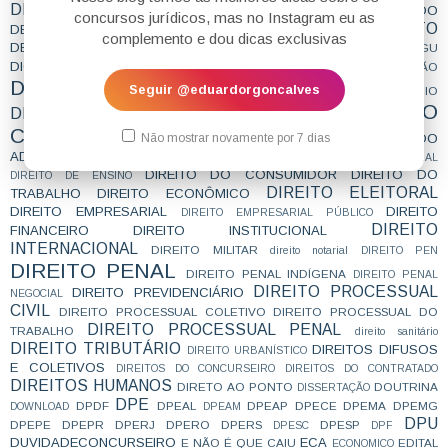
DEFENSORIA
DELEGADO
defensoria estadual
DEFESA DE CANDIDATOS
concursos jurídicos, mas no Instagram eu as
DEPOIMENTO
DELEGADO CIVIL
DELEGADO FEDERAL
complemento e dou dicas exclusivas
DEPOIMENTO DE APROVADO
DESAFIOBLOGDOEDU
DICA
DICA AGU
DICA ESPERTA
DICAS
DICA DE OURO
DIREITO A EDUCAÇÃO
DIREITO ADMINISTRATIVO
Seguir @eduardorgoncalves
DIREITO AGRÁRIO
DIREITO
DIREITO AMBIENTAL
DIREITO CIVIL
CONSTITUCIONAL
DIREITO DA CRIANÇA E DO
Não mostrar novamente por 7 dias
ADOLESCENTE
DIREITO DA SAÚDE
DIREITO DA SEGURIDADE SOCIAL
DIREITO DO CONSUMIDOR
DIREITO DO
DIREITO DE ENSINO
DIREITO ELEITORAL
TRABALHO
DIREITO ECONÔMICO
DIREITO EMPRESARIAL
DIREITO
DIREITO EMPRESARIAL PÚBLICO
DIREITO
FINANCEIRO
DIREITO INSTITUCIONAL
INTERNACIONAL
DIREITO MILITAR
direito notarial
DIREITO PEN
DIREITO PENAL
DIREITO PENAL INDÍGENA
DIREITO PENAL
DIREITO PROCESSUAL
DIREITO PREVIDENCIÁRIO
NEGOCIAL
CIVIL
DIREITO PROCESSUAL COLETIVO
DIREITO PROCESSUAL DO
DIREITO PROCESSUAL PENAL
TRABALHO
direito sanitário
DIREITO TRIBUTÁRIO
DIREITOS DIFUSOS
DIREITO URBANÍSTICO
E COLETIVOS
DIREITOS DO CONCURSEIRO
DIREITOS DO CONTRATADO
DIREITOS HUMANOS
DIRETO AO PONTO
DOUTRINA
DISSERTAÇÃO
DPE
DPDF
DPEAL
DPEAP
DPECE
DPEMA
DPEMG
DOWNLOAD
DPEAM
DPU
DPEPE
DPEPR
DPERJ
DPERO
DPERS
DPESP
DPESC
DPF
DUVIDADECONCURSEIRO
ECA
E NÃO É QUE CAIU
EDITAL
ECONOMICO