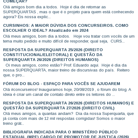
COMEÇAR?
Olá amigos bom dia a todos. Hoje é dia de retomar as
SUPERQUARTAS , mas o que é o projeto para quem está conhecendo
agora? Eis nossa explic...
CURSINHOS: A MAIOR DÚVIDA DOS CONCURSEIROS. COMO
ESCOLHER O IDEAL? Atualizado em 2024
Olá meus amigos, bom dia a todos. Hoje vou tratar com vocês de um
tema muito pedido e muito difícil de responder, qual seja, CURS...
RESPOSTA DA SUPERQUARTA 25/2026 (DIREITO
CONSTITUCIONAL/ELEITORAL) E QUESTÃO DA
SUPERQUARTA 26/2026 (DIREITOS HUMANOS)
Oi meus amigos, como estão? Prof. Eduardo aqui. Hoje é dia da
nossa SUPERQUARTA, maior treino de discursivas do país. Reitero
que, o pro...
FÓRUM DO BLOG - ESPAÇO PARA VOCÊS SE AJUDAREM
Olá #concurseiros! Inauguramos hoje, 20/08/2019 , o fórum do blog. A
ideia é criar um canal de contato direto entre os leitores do ...
RESPOSTA DA SUPERQUARTA 26/2026 (DIREITOS HUMANOS) E
QUESTÃO DA SUPERQUARTA 27/2026 (DIREITO CIVIL)
Olá meus amigos, a quantas andam? Dia da nossa Superquarta, que
já conta com mais de 12 mil respostas corrigidas! Somos o maior
treino grát...
BIBLIOGRAFIA INDICADA PARA O MINISTÉRIO PÚBLICO
ESTADUAL (MPE) CARGO DE PROMOTOR DE JUSTIÇA (2026)