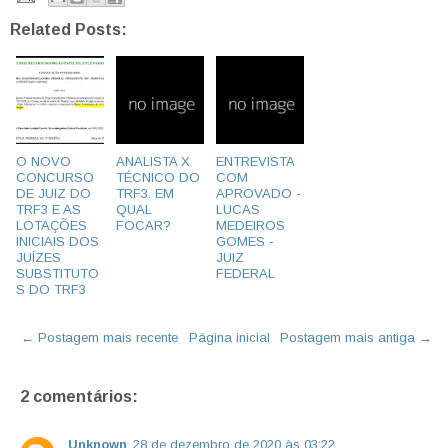
Related Posts:
O NOVO
ANALISTA X
ENTREVISTA
CONCURSO
TÉCNICO DO
COM
DE JUIZ DO
TRF3. EM
APROVADO -
TRF3 E AS
QUAL
LUCAS
LOTAÇÕES
FOCAR?
MEDEIROS
INICIAIS DOS
GOMES -
JUÍZES
JUIZ
SUBSTITUTO
FEDERAL
S DO TRF3
← Postagem mais recente
Página inicial
Postagem mais antiga →
2 comentários:
Unknown
28 de dezembro de 2020 às 03:22