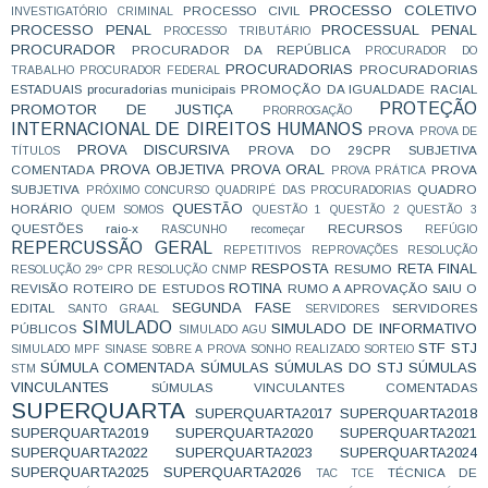
PROCESSO COLETIVO
PROCESSO CIVIL
INVESTIGATÓRIO CRIMINAL
PROCESSO PENAL
PROCESSUAL PENAL
PROCESSO TRIBUTÁRIO
PROCURADOR
PROCURADOR DA REPÚBLICA
PROCURADOR DO
PROCURADORIAS
PROCURADORIAS
TRABALHO
PROCURADOR FEDERAL
ESTADUAIS
procuradorias municipais
PROMOÇÃO DA IGUALDADE RACIAL
PROTEÇÃO
PROMOTOR DE JUSTIÇA
PRORROGAÇÃO
INTERNACIONAL DE DIREITOS HUMANOS
PROVA
PROVA DE
PROVA DISCURSIVA
PROVA DO 29CPR SUBJETIVA
TÍTULOS
PROVA OBJETIVA
PROVA ORAL
COMENTADA
PROVA
PROVA PRÁTICA
SUBJETIVA
QUADRO
PRÓXIMO CONCURSO
QUADRIPÉ DAS PROCURADORIAS
QUESTÃO
HORÁRIO
QUEM SOMOS
QUESTÃO 1
QUESTÃO 2
QUESTÃO 3
QUESTÕES
raio-x
RECURSOS
RASCUNHO
recomeçar
REFÚGIO
REPERCUSSÃO GERAL
REPETITIVOS
REPROVAÇÕES
RESOLUÇÃO
RESPOSTA
RETA FINAL
RESUMO
RESOLUÇÃO 29º CPR
RESOLUÇÃO CNMP
ROTINA
REVISÃO
ROTEIRO DE ESTUDOS
RUMO A APROVAÇÃO
SAIU O
SEGUNDA FASE
EDITAL
SERVIDORES
SANTO GRAAL
SERVIDORES
SIMULADO
SIMULADO DE INFORMATIVO
PÚBLICOS
SIMULADO AGU
STF
STJ
SIMULADO MPF
SINASE
SOBRE A PROVA
SONHO REALIZADO
SORTEIO
SÚMULA COMENTADA
SÚMULAS
SÚMULAS DO STJ
SÚMULAS
STM
VINCULANTES
SÚMULAS VINCULANTES COMENTADAS
SUPERQUARTA
SUPERQUARTA2017
SUPERQUARTA2018
SUPERQUARTA2019
SUPERQUARTA2020
SUPERQUARTA2021
SUPERQUARTA2022
SUPERQUARTA2023
SUPERQUARTA2024
SUPERQUARTA2025
SUPERQUARTA2026
TÉCNICA DE
TAC
TCE