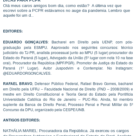
DICAS PARA PCPR
Olá meus caros amigos bom dia, como estão? A última vez que
escrevi sobre a PCPR estávamos no auge da pandemia. Lembro que
aquele foi um d...
EDITORES:
EDUARDO GONÇALVES
: Bacharel em Direito pela UENP, com pós-
graduação pela ESMPU. Aaprovado nos seguintes concursos: técnico
judiciário do TJ-PR, analista processual junto ao MPU (5 lugar) procurador do
Estado do Paraná (5 lugar), Advogado da União (5º lugar com nota 10 na fase
oral). Procurador da República (MPF/PGR). Promotor de Justiça do Estado do
Paraná (1º Lugar). Autor Juspodvim e Contemplar. No Instagram:
@EDUARDORGONCALVES.
RAFAEL BRAVO
, Defensor Público Federal, Rafael Bravo Gomes, bacharel
em Direito pela UFRJ – Faculdade Nacional de Direito (FND – 2008/2009) e
mestre em Direito Constitucional e Teoria Geral do Estado pela Pontifícia
Universidade Católica do Rio de Janeiro – PUC-Rio. Ainda, foi membro
suplente da Banca de Direito Penal, Processo Penal e Penal Militar do 5º
Concurso da DPU, organizado pela CESPE/UNB.
ANTIGOS EDITORES:
NATHÁLIA MARIEL: Procuradora da República. Já exerceu os cargos