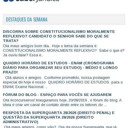
DESTAQUES DA SEMANA
DISCORRA SOBRE CONSTITUCIONALISMO MORALMENTE
REFLEXIVO? CANDIDATO O SENHOR SABE DO QUE SE
TRATA?
Olá meus amigos bom dia. Hoje o tema da semana é:
CONSTITUCIONALISMO MORALMENTE REFLEXIVO? Sabe o que é?
Já ouviu falar? Essa é...
QUADRO HORÁRIO DE ESTUDOS - ENAM (CRONOGRAMA
DIÁRIO PARA ORGANIZAR SEU ESTUDO) - MÉDIO E LONGO
PRAZO!
Olá alunos e amigos. Conforme prometido, nossa postagem
especial de hoje é nosso QUADRO HORÁRIO DE ESTUDOS para o
ENAM, Exame Nacional ...
FÓRUM DO BLOG - ESPAÇO PARA VOCÊS SE AJUDAREM
Olá #concurseiros! Inauguramos hoje, 20/08/2019 , o fórum do blog. A
ideia é criar um canal de contato direto entre os leitores do ...
RESPOSTA DA SUPERQUARTA 28/2026 (DIREITO PENAL) E
QUESTÃO DA SUPERQUARTA 29/2026 (DIREITO
ADMINISTRATIVO)
Olá meus amigos, como vão? Dia da nossa Superquarta, que já