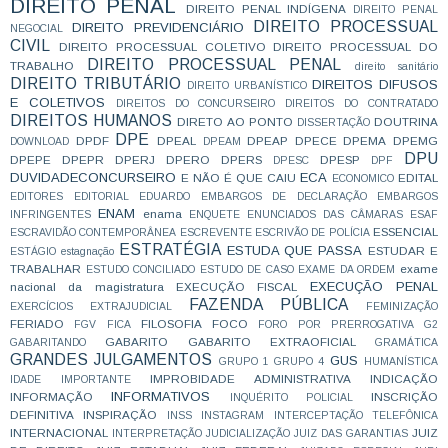
DIREITO PENAL
DIREITO PENAL INDÍGENA
DIREITO PENAL
DIREITO PROCESSUAL
DIREITO PREVIDENCIÁRIO
NEGOCIAL
CIVIL
DIREITO PROCESSUAL COLETIVO
DIREITO PROCESSUAL DO
DIREITO PROCESSUAL PENAL
TRABALHO
direito sanitário
DIREITO TRIBUTÁRIO
DIREITOS DIFUSOS
DIREITO URBANÍSTICO
E COLETIVOS
DIREITOS DO CONCURSEIRO
DIREITOS DO CONTRATADO
DIREITOS HUMANOS
DIRETO AO PONTO
DOUTRINA
DISSERTAÇÃO
DPE
DPDF
DPEAL
DPEAP
DPECE
DPEMA
DPEMG
DOWNLOAD
DPEAM
DPU
DPEPE
DPEPR
DPERJ
DPERO
DPERS
DPESP
DPESC
DPF
DUVIDADECONCURSEIRO
ECA
E NÃO É QUE CAIU
EDITAL
ECONOMICO
EDITORES
EDITORIAL
EDUARDO
EMBARGOS DE DECLARAÇÃO
EMBARGOS
ENAM
enama
INFRINGENTES
ENQUETE
ENUNCIADOS DAS CÂMARAS
ESAF
ESSENCIAL
ESCRAVIDÃO CONTEMPORÂNEA
ESCREVENTE
ESCRIVÃO DE POLÍCIA
ESTRATÉGIA
ESTUDA QUE PASSA
ESTUDAR E
ESTÁGIO
estagnação
TRABALHAR
exame
ESTUDO CONCILIADO
ESTUDO DE CASO
EXAME DA ORDEM
EXECUÇÃO PENAL
nacional da magistratura
EXECUÇÃO FISCAL
FAZENDA PÚBLICA
EXERCÍCIOS
EXTRAJUDICIAL
FEMINIZAÇÃO
FERIADO
FILOSOFIA
FOCO
FGV
FICA
FORO POR PRERROGATIVA
G2
GABARITO
GABARITO EXTRAOFICIAL
GABARITANDO
GRAMÁTICA
GRANDES JULGAMENTOS
GUS
GRUPO 1
GRUPO 4
HUMANÍSTICA
IMPROBIDADE ADMINISTRATIVA
INDICAÇÃO
IDADE
IMPORTANTE
INFORMATIVOS
INFORMAÇÃO
INSCRIÇÃO
INQUÉRITO POLICIAL
DEFINITIVA
INSPIRAÇÃO
INSS
INSTAGRAM
INTERCEPTAÇÃO TELEFÔNICA
INTERNACIONAL
JUIZ
INTERPRETAÇÃO
JUDICIALIZAÇÃO
JUIZ DAS GARANTIAS