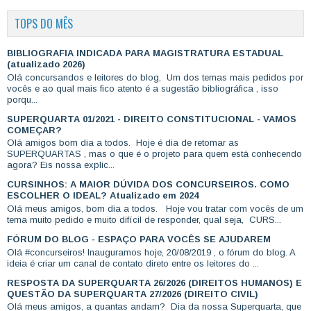
TOPS DO MÊS
BIBLIOGRAFIA INDICADA PARA MAGISTRATURA ESTADUAL
(atualizado 2026)
Olá concursandos e leitores do blog, Um dos temas mais pedidos por
vocês e ao qual mais fico atento é a sugestão bibliográfica , isso
porqu...
SUPERQUARTA 01/2021 - DIREITO CONSTITUCIONAL - VAMOS
COMEÇAR?
Olá amigos bom dia a todos. Hoje é dia de retomar as
SUPERQUARTAS , mas o que é o projeto para quem está conhecendo
agora? Eis nossa explic...
CURSINHOS: A MAIOR DÚVIDA DOS CONCURSEIROS. COMO
ESCOLHER O IDEAL? Atualizado em 2024
Olá meus amigos, bom dia a todos. Hoje vou tratar com vocês de um
tema muito pedido e muito difícil de responder, qual seja, CURS...
FÓRUM DO BLOG - ESPAÇO PARA VOCÊS SE AJUDAREM
Olá #concurseiros! Inauguramos hoje, 20/08/2019 , o fórum do blog. A
ideia é criar um canal de contato direto entre os leitores do ...
RESPOSTA DA SUPERQUARTA 26/2026 (DIREITOS HUMANOS) E
QUESTÃO DA SUPERQUARTA 27/2026 (DIREITO CIVIL)
Olá meus amigos, a quantas andam? Dia da nossa Superquarta, que