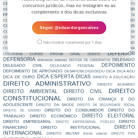
CESPE
COACHING
CNMP
CF
CF EM 20 DIAS
cnj
COACH
CÓDIGO DE TRÂNSITO
concursos jurídicos, mas no Instagram eu as
COMO SE PREPARAR
BRASILEIRO
COLABORAÇÃO
COMBATE À CORRUPÇÃO
complemento e dou dicas exclusivas
PARA CONCURSOS
COMPROMISSO DE AJUSTAMENTO DE CONDUTA
CONCURSEIROS
CONCURSO
CONCENTRAÇÃO
CONCURFRIENDS
CONCURSO PÚBLICO
CONCURSOS
CONCURSOS FUTUROS
Seguir @eduardorgoncalves
CONCURSOS NÍVEL HARD
CONTRATAÇÃO TEMPORÁRIA
CONVENÇÃO 169
CORTE INTERAMERICANA
CPC2015
COOPERAÇÃO INTERNACIONAL
CPI
CPR
Não mostrar novamente por 7 dias
CRIMINOLOGIA
CRONOGRAMA
CURSO
CTB
CURIOSIDADES
CURSINHO
CURSO ESTUDO DE CASO - TRF4
CURSO PARA A SUBJETIVA
CURSO PROVA
DEFENSOR
CURSO PROVA ORAL
DISCURSIVA
DEBATE
DEFENSORIA
DELEGADO
defensoria estadual
DEFESA DE CANDIDATOS
DEPOIMENTO
DELEGADO CIVIL
DELEGADO FEDERAL
DEPOIMENTO DE APROVADO
DESAFIOBLOGDOEDU
DICA
DICA AGU
DICA ESPERTA
DICAS
DICA DE OURO
DIREITO A EDUCAÇÃO
DIREITO ADMINISTRATIVO
DIREITO AGRÁRIO
DIREITO
DIREITO AMBIENTAL
DIREITO CIVIL
CONSTITUCIONAL
DIREITO DA CRIANÇA E DO
ADOLESCENTE
DIREITO DA SAÚDE
DIREITO DA SEGURIDADE SOCIAL
DIREITO DO CONSUMIDOR
DIREITO DO
DIREITO DE ENSINO
DIREITO ELEITORAL
TRABALHO
DIREITO ECONÔMICO
DIREITO EMPRESARIAL
DIREITO
DIREITO EMPRESARIAL PÚBLICO
DIREITO
FINANCEIRO
DIREITO INSTITUCIONAL
INTERNACIONAL
DIREITO MILITAR
direito notarial
DIREITO PEN