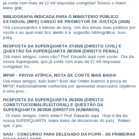
já conta com mais de 12 mil respostas corrigidas! Somos o maior
treino grát...
BIBLIOGRAFIA INDICADA PARA O MINISTÉRIO PÚBLICO
ESTADUAL (MPE) CARGO DE PROMOTOR DE JUSTIÇA (2026)
Olá concursandos e leitores do blog, Um dos temas mais pedidos por
vocês e ao qual mais fico atento é a sugestão bibliográfica , isso
porq...
RESPOSTA DA SUPERQUARTA 27/2026 (DIREITO CIVIL) E
QUESTÃO DA SUPERQUARTA 28/2026 (DIREITO PENAL)
Olá meus amigos, como vão? Prof. Eduardo aqui com vocês. Dia da
nossa Superquarta, que já conta com mais de 12 mil respostas
corrigidas! So...
MPSP - PROVA ATÍPICA, NOTA DE CORTE MAIS BAIXA!
Olá meus amigos, tudo bem? Bom dia! Ontem tivemos a prova do
MPSP, tradicionalmente conhecida por apresentar enunciados objetivos
e uma prov...
RESPOSTA DA SUPERQUARTA 25/2026 (DIREITO
CONSTITUCIONAL/ELEITORAL) E QUESTÃO DA
SUPERQUARTA 26/2026 (DIREITOS HUMANOS)
Oi meus amigos, como estão? Prof. Eduardo aqui. Hoje é dia da
nossa SUPERQUARTA, maior treino de discursivas do país. Reitero
que, o pro...
SAIU - CONCURSO PARA DELEGADO DA PC/PR - AS PRIMEIRAS