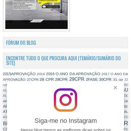
FÓRUM DO BLOG
ENCONTRE TUDO O QUE PROCURA AQUI (TEMÁRIO/SUMÁRIO DO
SITE)
2015APROVAÇÃO
2016 O ANO DA APROVAÇÃO
2016
2017 O ANO DA
29CPR
28 CPR
28CPR
2FASE
30CPR
APROVAÇÃO
27CPR
31 cpr
32
cpr
5ªCCR
AÇÃO CIVIL PÚBLICA
ACORDO DE NÃO PERSECUÇÃO PENAL
ADI DO
✕
AGU
ADVOGADO DA UNIÃO
HUMOR
ADVOCACIA
AGENTE DE POLÍCIA
ANALISTA
ANALISTA JUDICIÁRIO
ALIMENTOS
analista tre
ANSIEDADE
AOS ESTUDOS
ANTICRIME
APROVAÇÃO
APROVAÇÕES
APROVADA
APROVADO
ATEAPOSSE
ARQUIVAMENTO
ART. 28 CPP
ASILO
assessor
ATIVIDADE JURÍDICA
AUDIO DE PROVA ORAL
ATOS INFRACIONAIS
ÁUDIO
BANCO DE ARGUMENTOS
AUDITOR FISCAL DO TRABALHO
BÁSICO
Siga-me no Instagram
CAIU E VAI CAIR
BIBLIOGRAFIA
BIZU
C e E
CAC
CARREIRAS
CARREIRAS JURÍDICAS
Nesse blog temos as melhores dicas sobre os
CASO ELLWANGER
CEBRASPE