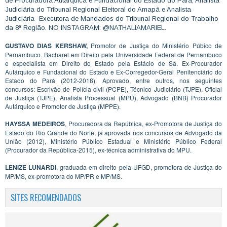
de Procuradora Autárquica e Fundacional do Estado do Pará, Analista
Judiciária do Tribunal Regional Eleitoral do Amapá e Analista
Judiciária- Executora de Mandados do Tribunal Regional do Trabalho
da 8ª Região. NO INSTAGRAM: @NATHALIAMARIEL.
GUSTAVO DIAS KERSHAW,
Promotor de Justiça do Ministério Púbico de
Pernambuco. Bacharel em Direito pela Universidade Federal de Pernambuco
e especialista em Direito do Estado pela Estácio de Sá. Ex-Procurador
Autárquico e Fundacional do Estado e Ex-Corregedor-Geral Penitenciário do
Estado do Pará (2012-2018). Aprovado, entre outros, nos seguintes
concursos: Escrivão de Polícia civil (PCPE), Técnico Judiciário (TJPE), Oficial
de Justiça (TJPE), Analista Processual (MPU), Advogado (BNB) Procurador
Autárquico e Promotor de Justiça (MPPE).
HAYSSA MEDEIROS
, Procuradora da República, ex-Promotora de Justiça do
Estado do Rio Grande do Norte, já aprovada nos concursos de Advogado da
União (2012), Ministério Público Estadual e Ministério Público Federal
(Procurador da República-2015), ex-técnica administrativa do MPU.
LENIZE LUNARDI
, graduada em direito pela UFGD, promotora de Justiça do
MP/MS, ex-promotora do MP/PR e MP/MS.
SITES RECOMENDADOS