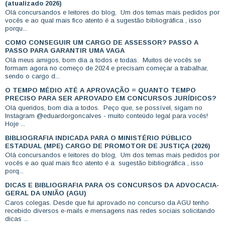
(atualizado 2026)
Olá concursandos e leitores do blog, Um dos temas mais pedidos por
vocês e ao qual mais fico atento é a sugestão bibliográfica , isso
porqu...
COMO CONSEGUIR UM CARGO DE ASSESSOR? PASSO A
PASSO PARA GARANTIR UMA VAGA
Olá meus amigos, bom dia a todos e todas. Muitos de vocês se
formam agora no começo de 2024 e precisam começar a trabalhar,
sendo o cargo d...
O TEMPO MÉDIO ATÉ A APROVAÇÃO = QUANTO TEMPO
PRECISO PARA SER APROVADO EM CONCURSOS JURÍDICOS?
Olá queridos, bom dia a todos. Peço que, se possível, sigam no
Instagram @eduardorgoncalves - muito conteúdo legal para vocês!
Hoje ...
BIBLIOGRAFIA INDICADA PARA O MINISTÉRIO PÚBLICO
ESTADUAL (MPE) CARGO DE PROMOTOR DE JUSTIÇA (2026)
Olá concursandos e leitores do blog, Um dos temas mais pedidos por
vocês e ao qual mais fico atento é a sugestão bibliográfica , isso
porq...
DICAS E BIBLIOGRAFIA PARA OS CONCURSOS DA ADVOCACIA-
GERAL DA UNIÃO (AGU)
Caros colegas. Desde que fui aprovado no concurso da AGU tenho
recebido diversos e-mails e mensagens nas redes sociais solicitando
dicas ...