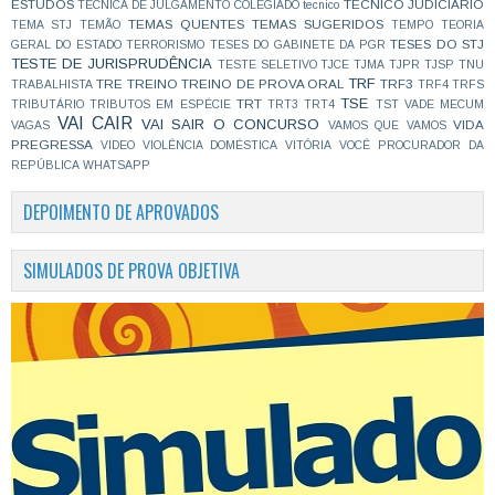
ESTUDOS
TÉCNICO JUDICIÁRIO
TÉCNICA DE JULGAMENTO COLEGIADO
tecnico
TEMAS QUENTES
TEMAS SUGERIDOS
TEMA STJ
TEMÃO
TEMPO
TEORIA
TESES DO STJ
GERAL DO ESTADO
TERRORISMO
TESES DO GABINETE DA PGR
TESTE DE JURISPRUDÊNCIA
TESTE SELETIVO
TJCE
TJMA
TJPR
TJSP
TNU
TRF
TRE
TREINO
TREINO DE PROVA ORAL
TRF3
TRABALHISTA
TRF4
TRFS
TSE
TRT
TRIBUTÁRIO
TRIBUTOS EM ESPÉCIE
TRT3
TRT4
TST
VADE MECUM
VAI CAIR
VAI SAIR O CONCURSO
VIDA
VAGAS
VAMOS QUE VAMOS
PREGRESSA
VIDEO
VIOLÊNCIA DOMÉSTICA
VITÓRIA
VOCÊ PROCURADOR DA
REPÚBLICA
WHATSAPP
DEPOIMENTO DE APROVADOS
SIMULADOS DE PROVA OBJETIVA