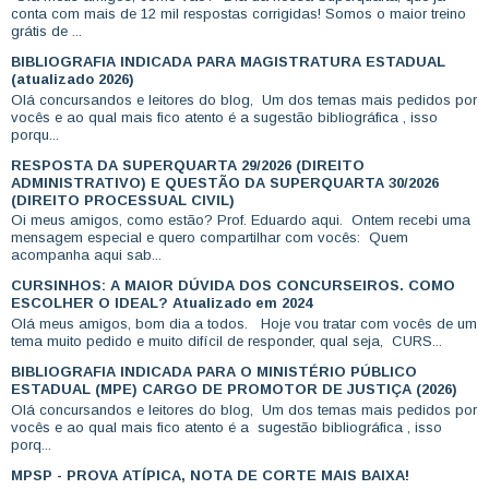
conta com mais de 12 mil respostas corrigidas! Somos o maior treino
grátis de ...
BIBLIOGRAFIA INDICADA PARA MAGISTRATURA ESTADUAL
(atualizado 2026)
Olá concursandos e leitores do blog, Um dos temas mais pedidos por
vocês e ao qual mais fico atento é a sugestão bibliográfica , isso
porqu...
RESPOSTA DA SUPERQUARTA 29/2026 (DIREITO
ADMINISTRATIVO) E QUESTÃO DA SUPERQUARTA 30/2026
(DIREITO PROCESSUAL CIVIL)
Oi meus amigos, como estão? Prof. Eduardo aqui. Ontem recebi uma
mensagem especial e quero compartilhar com vocês: Quem
acompanha aqui sab...
CURSINHOS: A MAIOR DÚVIDA DOS CONCURSEIROS. COMO
ESCOLHER O IDEAL? Atualizado em 2024
Olá meus amigos, bom dia a todos. Hoje vou tratar com vocês de um
tema muito pedido e muito difícil de responder, qual seja, CURS...
BIBLIOGRAFIA INDICADA PARA O MINISTÉRIO PÚBLICO
ESTADUAL (MPE) CARGO DE PROMOTOR DE JUSTIÇA (2026)
Olá concursandos e leitores do blog, Um dos temas mais pedidos por
vocês e ao qual mais fico atento é a sugestão bibliográfica , isso
porq...
MPSP - PROVA ATÍPICA, NOTA DE CORTE MAIS BAIXA!