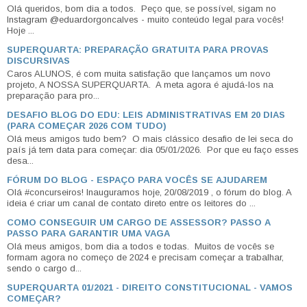
Olá queridos, bom dia a todos. Peço que, se possível, sigam no
Instagram @eduardorgoncalves - muito conteúdo legal para vocês!
Hoje ...
SUPERQUARTA: PREPARAÇÃO GRATUITA PARA PROVAS
DISCURSIVAS
Caros ALUNOS, é com muita satisfação que lançamos um novo
projeto, A NOSSA SUPERQUARTA. A meta agora é ajudá-los na
preparação para pro...
DESAFIO BLOG DO EDU: LEIS ADMINISTRATIVAS EM 20 DIAS
(PARA COMEÇAR 2026 COM TUDO)
Olá meus amigos tudo bem? O mais clássico desafio de lei seca do
país já tem data para começar: dia 05/01/2026. Por que eu faço esses
desa...
FÓRUM DO BLOG - ESPAÇO PARA VOCÊS SE AJUDAREM
Olá #concurseiros! Inauguramos hoje, 20/08/2019 , o fórum do blog. A
ideia é criar um canal de contato direto entre os leitores do ...
COMO CONSEGUIR UM CARGO DE ASSESSOR? PASSO A
PASSO PARA GARANTIR UMA VAGA
Olá meus amigos, bom dia a todos e todas. Muitos de vocês se
formam agora no começo de 2024 e precisam começar a trabalhar,
sendo o cargo d...
SUPERQUARTA 01/2021 - DIREITO CONSTITUCIONAL - VAMOS
COMEÇAR?