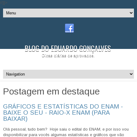
//]]>
BLOG DO EDUARDO GONÇALVES
Dicas diárias de aprovados.
Postagem em destaque
GRÁFICOS E ESTATÍSTICAS DO ENAM -
BAIXE O SEU - RAIO-X ENAM (PARA
BAIXAR)
Olá pessoal, tudo bem? Hoje saiu o edital do ENAM, e por isso vou
disponibilizar para vocês algumas estatísticas e gráficos que vão