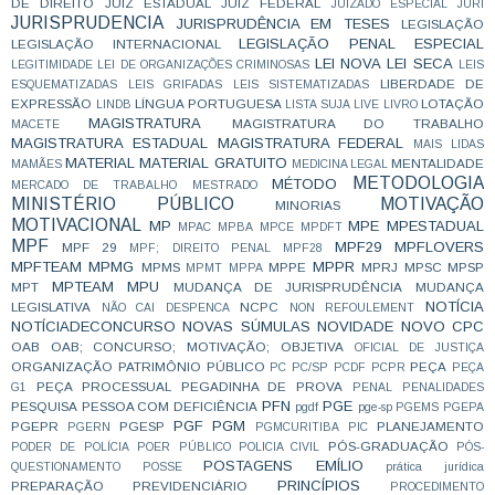
DE DIREITO
JUIZ ESTADUAL
JUIZ FEDERAL
JUIZADO ESPECIAL
JURI
JURISPRUDENCIA
JURISPRUDÊNCIA EM TESES
LEGISLAÇÃO
LEGISLAÇÃO PENAL ESPECIAL
LEGISLAÇÃO INTERNACIONAL
LEI NOVA
LEI SECA
LEGITIMIDADE
LEI DE ORGANIZAÇÕES CRIMINOSAS
LEIS
LIBERDADE DE
ESQUEMATIZADAS
LEIS GRIFADAS
LEIS SISTEMATIZADAS
EXPRESSÃO
LÍNGUA PORTUGUESA
LOTAÇÃO
LINDB
LISTA SUJA
LIVE
LIVRO
MAGISTRATURA
MAGISTRATURA DO TRABALHO
MACETE
MAGISTRATURA ESTADUAL
MAGISTRATURA FEDERAL
MAIS LIDAS
MATERIAL
MATERIAL GRATUITO
MENTALIDADE
MAMÃES
MEDICINA LEGAL
METODOLOGIA
MÉTODO
MERCADO DE TRABALHO
MESTRADO
MINISTÉRIO PÚBLICO
MOTIVAÇÃO
MINORIAS
MOTIVACIONAL
MP
MPE
MPESTADUAL
MPAC
MPBA
MPCE
MPDFT
MPF
MPF29
MPFLOVERS
MPF 29
MPF; DIREITO PENAL
MPF28
MPFTEAM
MPMG
MPPR
MPMS
MPPE
MPRJ
MPSC
MPSP
MPMT
MPPA
MPTEAM
MPU
MPT
MUDANÇA DE JURISPRUDÊNCIA
MUDANÇA
NOTÍCIA
LEGISLATIVA
NCPC
NÃO CAI DESPENCA
NON REFOULEMENT
NOTÍCIADECONCURSO
NOVAS SÚMULAS
NOVIDADE
NOVO CPC
OAB
OAB; CONCURSO; MOTIVAÇÃO;
OBJETIVA
OFICIAL DE JUSTIÇA
ORGANIZAÇÃO
PATRIMÔNIO PÚBLICO
PEÇA
PC
PC/SP
PCDF
PCPR
PEÇA
PEÇA PROCESSUAL
PEGADINHA DE PROVA
G1
PENAL
PENALIDADES
PFN
PGE
PESQUISA
PESSOA COM DEFICIÊNCIA
pgdf
pge-sp
PGEMS
PGEPA
PGF
PGM
PGEPR
PGESP
PLANEJAMENTO
PGERN
PGMCURITIBA
PIC
PÓS-GRADUAÇÃO
PODER DE POLÍCIA
POER PÚBLICO
POLICIA CIVIL
PÓS-
POSTAGENS EMÍLIO
QUESTIONAMENTO
POSSE
prática jurídica
PRINCÍPIOS
PREPARAÇÃO
PREVIDENCIÁRIO
PROCEDIMENTO