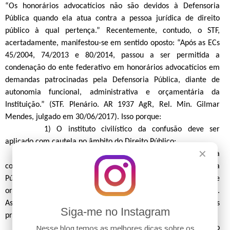
“Os honorários advocatícios não são devidos à Defensoria
Pública quando ela atua contra a pessoa jurídica de direito
público à qual pertença.” Recentemente, contudo, o STF,
acertadamente, manifestou-se em sentido oposto: “Após as ECs
45/2004, 74/2013 e 80/2014, passou a ser permitida a
condenação do ente federativo em honorários advocatícios em
demandas patrocinadas pela Defensoria Pública, diante de
autonomia funcional, administrativa e orçamentária da
Instituição.” (STF. Plenário. AR 1937 AgR, Rel. Min. Gilmar
Mendes, julgado em 30/06/2017). Isso porque:
1) O instituto civilístico da confusão deve ser
aplicado com cautela no âmbito do Direito Público;
✕
2) A Defensoria Pública não pode ser considerada
como um mero órgão da Administração Direta. A Defensoria
Pública goza de autonomia funcional, administrativa e
orçamentária, o que a faz ter o
status
de órgão autônomo.
Assim, a Defensoria Pública possui orçamento e fundos
Siga-me no Instagram
próprios, bem como autonomia para geri-los;
3) O art. 4, XXI, da LC 80/94 é expresso no sentido
Nesse blog temos as melhores dicas sobre os