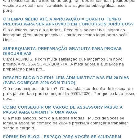
Olá concursandos e leitores do blog, Um dos temas mais pedidos por
vocês e ao qual mais fico atento é a sugestão bibliográfica , isso
porq...
O TEMPO MÉDIO ATÉ A APROVAÇÃO = QUANTO TEMPO
PRECISO PARA SER APROVADO EM CONCURSOS JURÍDICOS?
Olá queridos, bom dia a todos. Peço que, se possível, sigam no
Instagram @eduardorgoncalves - muito conteúdo legal para vocês!
Hoje ...
SUPERQUARTA: PREPARAÇÃO GRATUITA PARA PROVAS
DISCURSIVAS
Caros ALUNOS, é com muita satisfação que lançamos um novo
projeto, A NOSSA SUPERQUARTA. A meta agora é ajudá-los na
preparação para pro...
DESAFIO BLOG DO EDU: LEIS ADMINISTRATIVAS EM 20 DIAS
(PARA COMEÇAR 2026 COM TUDO)
Olá meus amigos tudo bem? O mais clássico desafio de lei seca do
país já tem data para começar: dia 05/01/2026. Por que eu faço esses
desa...
COMO CONSEGUIR UM CARGO DE ASSESSOR? PASSO A
PASSO PARA GARANTIR UMA VAGA
Olá meus amigos, bom dia a todos e todas. Muitos de vocês se
formam agora no começo de 2024 e precisam começar a trabalhar,
sendo o cargo d...
FÓRUM DO BLOG - ESPAÇO PARA VOCÊS SE AJUDAREM