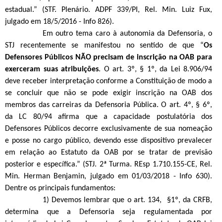
estadual.” (STF. Plenário. ADPF 339/PI, Rel. Min. Luiz Fux,
julgado em 18/5/2016 - Info 826).
Em outro tema caro à autonomia da Defensoria, o
STJ recentemente se manifestou no sentido de que “
Os
Defensores Públicos NÃO precisam de inscrição na OAB para
exerceram suas atribuições
. O art. 3º, § 1º, da Lei 8.906/94
deve receber interpretação conforme a Constituição de modo a
se concluir que não se pode exigir inscrição na OAB dos
membros das carreiras da Defensoria Pública. O art. 4º, § 6º,
da LC 80/94 afirma que a capacidade postulatória dos
Defensores Públicos decorre exclusivamente de sua nomeação
e posse no cargo público, devendo esse dispositivo prevalecer
em relação ao Estatuto da OAB por se tratar de previsão
posterior e específica.” (STJ. 2ª Turma. REsp 1.710.155-CE, Rel.
Min. Herman Benjamin, julgado em 01/03/2018 - Info 630).
Dentre os principais fundamentos:
1) Devemos lembrar que o art. 134,
§1º, da CRFB,
determina que a Defensoria seja regulamentada por