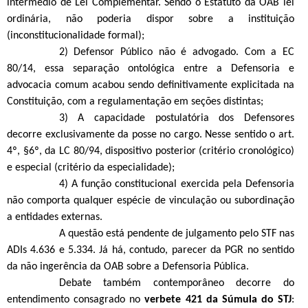
intermédio de Lei Complementar. Sendo o Estatuto da OAB lei
ordinária, não poderia dispor sobre a instituição
(inconstitucionalidade formal);
2) Defensor Público não é advogado. Com a EC
80/14, essa separação ontológica entre a Defensoria e
advocacia comum acabou sendo definitivamente explicitada na
Constituição, com a regulamentação em seções distintas;
3) A capacidade postulatória dos Defensores
decorre exclusivamente da posse no cargo. Nesse sentido o art.
4º, §6º, da LC 80/94, dispositivo posterior (critério cronológico)
e especial (critério da especialidade);
4) A função constitucional exercida pela Defensoria
não comporta qualquer espécie de vinculação ou subordinação
a entidades externas.
A questão está pendente de julgamento pelo STF nas
ADIs 4.636 e 5.334. Já há, contudo, parecer da PGR no sentido
da não ingerência da OAB sobre a Defensoria Pública.
Debate também contemporâneo decorre do
entendimento consagrado no
verbete 421 da Súmula do STJ
: