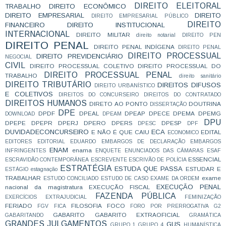
DIREITO ELEITORAL
TRABALHO
DIREITO ECONÔMICO
DIREITO EMPRESARIAL
DIREITO
DIREITO EMPRESARIAL PÚBLICO
DIREITO
FINANCEIRO
DIREITO INSTITUCIONAL
INTERNACIONAL
DIREITO MILITAR
direito notarial
DIREITO PEN
DIREITO PENAL
DIREITO PENAL INDÍGENA
DIREITO PENAL
DIREITO PROCESSUAL
DIREITO PREVIDENCIÁRIO
NEGOCIAL
CIVIL
DIREITO PROCESSUAL COLETIVO
DIREITO PROCESSUAL DO
DIREITO PROCESSUAL PENAL
TRABALHO
direito sanitário
DIREITO TRIBUTÁRIO
DIREITOS DIFUSOS
DIREITO URBANÍSTICO
E COLETIVOS
DIREITOS DO CONCURSEIRO
DIREITOS DO CONTRATADO
DIREITOS HUMANOS
DIRETO AO PONTO
DOUTRINA
DISSERTAÇÃO
DPE
DPDF
DPEAL
DPEAP
DPECE
DPEMA
DPEMG
DOWNLOAD
DPEAM
DPU
DPEPE
DPEPR
DPERJ
DPERO
DPERS
DPESP
DPESC
DPF
DUVIDADECONCURSEIRO
ECA
E NÃO É QUE CAIU
EDITAL
ECONOMICO
EDITORES
EDITORIAL
EDUARDO
EMBARGOS DE DECLARAÇÃO
EMBARGOS
ENAM
enama
INFRINGENTES
ENQUETE
ENUNCIADOS DAS CÂMARAS
ESAF
ESSENCIAL
ESCRAVIDÃO CONTEMPORÂNEA
ESCREVENTE
ESCRIVÃO DE POLÍCIA
ESTRATÉGIA
ESTUDA QUE PASSA
ESTUDAR E
ESTÁGIO
estagnação
TRABALHAR
exame
ESTUDO CONCILIADO
ESTUDO DE CASO
EXAME DA ORDEM
EXECUÇÃO PENAL
nacional da magistratura
EXECUÇÃO FISCAL
FAZENDA PÚBLICA
EXERCÍCIOS
EXTRAJUDICIAL
FEMINIZAÇÃO
FERIADO
FILOSOFIA
FOCO
FGV
FICA
FORO POR PRERROGATIVA
G2
GABARITO
GABARITO EXTRAOFICIAL
GABARITANDO
GRAMÁTICA
GRANDES JULGAMENTOS
GUS
GRUPO 1
GRUPO 4
HUMANÍSTICA