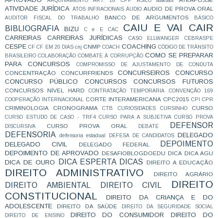
ARQUIVAMENTO
ART. 28 CPP
ASILO
assessor
ATIVIDADE JURÍDICA
AUDIO DE PROVA ORAL
ATOS INFRACIONAIS
ÁUDIO
BANCO DE ARGUMENTOS
AUDITOR FISCAL DO TRABALHO
BÁSICO
CAIU E VAI CAIR
BIBLIOGRAFIA
BIZU
C e E
CAC
CARREIRAS
CARREIRAS JURÍDICAS
CASO ELLWANGER
CEBRASPE
CESPE
COACHING
CNMP
CF
CF EM 20 DIAS
cnj
COACH
CÓDIGO DE TRÂNSITO
COMO SE PREPARAR
BRASILEIRO
COLABORAÇÃO
COMBATE À CORRUPÇÃO
PARA CONCURSOS
COMPROMISSO DE AJUSTAMENTO DE CONDUTA
CONCURSEIROS
CONCURSO
CONCENTRAÇÃO
CONCURFRIENDS
CONCURSO PÚBLICO
CONCURSOS
CONCURSOS FUTUROS
CONCURSOS NÍVEL HARD
CONTRATAÇÃO TEMPORÁRIA
CONVENÇÃO 169
CORTE INTERAMERICANA
CPC2015
COOPERAÇÃO INTERNACIONAL
CPI
CPR
CRIMINOLOGIA
CRONOGRAMA
CURSO
CTB
CURIOSIDADES
CURSINHO
CURSO ESTUDO DE CASO - TRF4
CURSO PARA A SUBJETIVA
CURSO PROVA
DEFENSOR
CURSO PROVA ORAL
DISCURSIVA
DEBATE
DEFENSORIA
DELEGADO
defensoria estadual
DEFESA DE CANDIDATOS
DEPOIMENTO
DELEGADO CIVIL
DELEGADO FEDERAL
DEPOIMENTO DE APROVADO
DESAFIOBLOGDOEDU
DICA
DICA AGU
DICA ESPERTA
DICAS
DICA DE OURO
DIREITO A EDUCAÇÃO
DIREITO ADMINISTRATIVO
DIREITO AGRÁRIO
DIREITO
DIREITO AMBIENTAL
DIREITO CIVIL
CONSTITUCIONAL
DIREITO DA CRIANÇA E DO
ADOLESCENTE
DIREITO DA SAÚDE
DIREITO DA SEGURIDADE SOCIAL
DIREITO DO CONSUMIDOR
DIREITO DO
DIREITO DE ENSINO