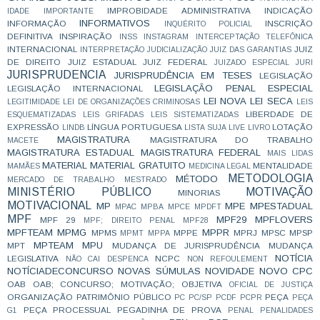
IMPROBIDADE ADMINISTRATIVA
INDICAÇÃO
IDADE
IMPORTANTE
INFORMATIVOS
INFORMAÇÃO
INSCRIÇÃO
INQUÉRITO POLICIAL
DEFINITIVA
INSPIRAÇÃO
INSS
INSTAGRAM
INTERCEPTAÇÃO TELEFÔNICA
INTERNACIONAL
JUIZ
INTERPRETAÇÃO
JUDICIALIZAÇÃO
JUIZ DAS GARANTIAS
DE DIREITO
JUIZ ESTADUAL
JUIZ FEDERAL
JUIZADO ESPECIAL
JURI
JURISPRUDENCIA
JURISPRUDÊNCIA EM TESES
LEGISLAÇÃO
LEGISLAÇÃO PENAL ESPECIAL
LEGISLAÇÃO INTERNACIONAL
LEI NOVA
LEI SECA
LEGITIMIDADE
LEI DE ORGANIZAÇÕES CRIMINOSAS
LEIS
LIBERDADE DE
ESQUEMATIZADAS
LEIS GRIFADAS
LEIS SISTEMATIZADAS
EXPRESSÃO
LÍNGUA PORTUGUESA
LOTAÇÃO
LINDB
LISTA SUJA
LIVE
LIVRO
MAGISTRATURA
MAGISTRATURA DO TRABALHO
MACETE
MAGISTRATURA ESTADUAL
MAGISTRATURA FEDERAL
MAIS LIDAS
MATERIAL
MATERIAL GRATUITO
MENTALIDADE
MAMÃES
MEDICINA LEGAL
METODOLOGIA
MÉTODO
MERCADO DE TRABALHO
MESTRADO
MINISTÉRIO PÚBLICO
MOTIVAÇÃO
MINORIAS
MOTIVACIONAL
MP
MPE
MPESTADUAL
MPAC
MPBA
MPCE
MPDFT
MPF
MPF29
MPFLOVERS
MPF 29
MPF; DIREITO PENAL
MPF28
MPFTEAM
MPMG
MPPR
MPMS
MPPE
MPRJ
MPSC
MPSP
MPMT
MPPA
MPTEAM
MPU
MPT
MUDANÇA DE JURISPRUDÊNCIA
MUDANÇA
NOTÍCIA
LEGISLATIVA
NCPC
NÃO CAI DESPENCA
NON REFOULEMENT
NOTÍCIADECONCURSO
NOVAS SÚMULAS
NOVIDADE
NOVO CPC
OAB
OAB; CONCURSO; MOTIVAÇÃO;
OBJETIVA
OFICIAL DE JUSTIÇA
ORGANIZAÇÃO
PATRIMÔNIO PÚBLICO
PEÇA
PC
PC/SP
PCDF
PCPR
PEÇA
PEÇA PROCESSUAL
PEGADINHA DE PROVA
G1
PENAL
PENALIDADES