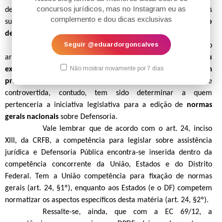
concursos jurídicos, mas no Instagram eu as
de que é função institucional “executar e receber as verbas
complemento e dou dicas exclusivas
sucumbenciais decorrentes de sua atuação,
inclusive quando
devidas por quaisquer entes públicos
”.
Seguir @eduardorgoncalves
Por fim, com o advento da EC 80/14 e a inclusão do
art. 134, §4º,
o legislador constituinte reconheceu
Não mostrar novamente por 7 dias
expressamente à Defensoria sua iniciativa legislativa em
projetos de interesse da categoria
. Questão extremamente
controvertida, contudo, tem sido determinar a quem
pertenceria a iniciativa legislativa para a edição de
normas
gerais nacionais
sobre Defensoria.
Vale lembrar que de acordo com o art. 24, inciso
XIII, da CRFB, a competência para legislar sobre assistência
jurídica e Defensoria Pública encontra-se inserida dentro da
competência concorrente da União, Estados e do Distrito
Federal. Tem a União competência para fixação de normas
gerais (art. 24, §1º), enquanto aos Estados (e o DF) competem
normatizar os aspectos específicos desta matéria (art. 24, §2º).
Ressalte-se, ainda, que com a EC 69/12, a