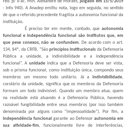
red. p/ o ac. Min. Alexandre de Moraes,
julgado em 15/5/2019
- Info 940). A Anadep emitiu nota, logo em seguida, no sentido
de que o referido precedente fragiliza a autonomia funcional da
instituição.
É preciso ter em mente, contudo, que
autonomia
funcional e independência funcional são institutos que, em
que pese conexos, não se confundem
. De acordo com o art.
134, §4º, da CRFB, “São
princípios institucionais
da Defensoria
Pública a unidade, a indivisibilidade e a independência
funcional”. A
unidade
indica que a Defensoria deve ser vista,
sob o prisma funcional, como instituição única, compondo seus
membros um mesmo todo unitário. Já a
indivisibilidade
,
corolário da unidade, significa que os membros da Defensoria
formam um todo indivisível. Quando um membro atua, quem
na realidade está atuando é a Defensoria Pública, havendo
razoável fungibilidade entre seus membros (por isso também
denominada por alguns como “impessoalidade”). Por fim, a
independência funcional
garante ao Defensor
autonomia em
sua atividade-fim
, funcionalmente livre de interferências,