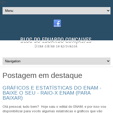
//]]>
BLOG DO EDUARDO GONÇALVES
Dicas diárias de aprovados.
Postagem em destaque
GRÁFICOS E ESTATÍSTICAS DO ENAM -
BAIXE O SEU - RAIO-X ENAM (PARA
BAIXAR)
Olá pessoal, tudo bem? Hoje saiu o edital do ENAM, e por isso vou
disponibilizar para vocês algumas estatísticas e gráficos que vão