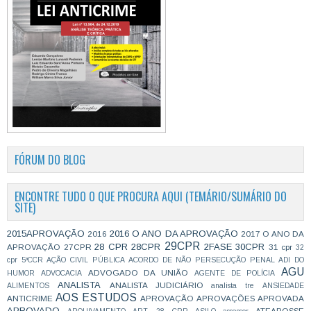
FÓRUM DO BLOG
ENCONTRE TUDO O QUE PROCURA AQUI (TEMÁRIO/SUMÁRIO DO
SITE)
2015APROVAÇÃO
2016 O ANO DA APROVAÇÃO
2016
2017 O ANO DA
29CPR
28 CPR
28CPR
2FASE
30CPR
APROVAÇÃO
27CPR
31 cpr
32
cpr
5ªCCR
AÇÃO CIVIL PÚBLICA
ACORDO DE NÃO PERSECUÇÃO PENAL
ADI DO
AGU
ADVOGADO DA UNIÃO
HUMOR
ADVOCACIA
AGENTE DE POLÍCIA
ANALISTA
ANALISTA JUDICIÁRIO
ALIMENTOS
analista tre
ANSIEDADE
AOS ESTUDOS
ANTICRIME
APROVAÇÃO
APROVAÇÕES
APROVADA
APROVADO
ATEAPOSSE