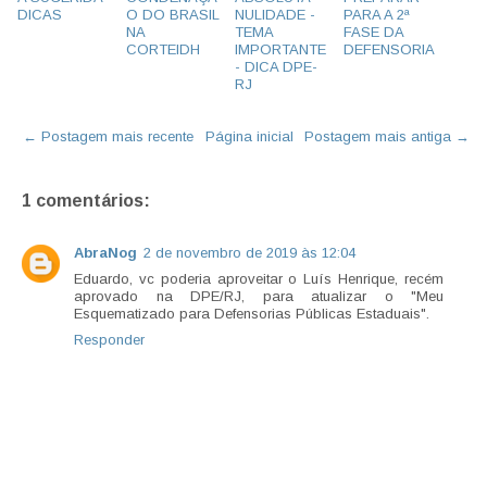
DICAS
O DO BRASIL
NULIDADE -
PARA A 2ª
NA
TEMA
FASE DA
CORTEIDH
IMPORTANTE
DEFENSORIA
- DICA DPE-
RJ
← Postagem mais recente
Página inicial
Postagem mais antiga →
1 comentários:
AbraNog
2 de novembro de 2019 às 12:04
Eduardo, vc poderia aproveitar o Luís Henrique, recém
aprovado na DPE/RJ, para atualizar o "Meu
Esquematizado para Defensorias Públicas Estaduais".
Responder