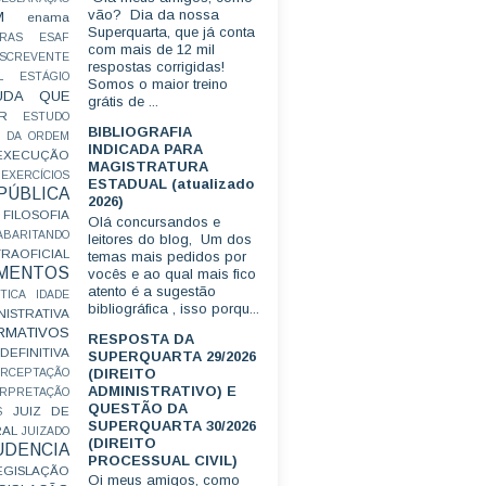
vão? Dia da nossa
M
enama
Superquarta, que já conta
RAS
ESAF
com mais de 12 mil
SCREVENTE
respostas corrigidas!
L
ESTÁGIO
Somos o maior treino
UDA QUE
grátis de ...
R
ESTUDO
BIBLIOGRAFIA
 DA ORDEM
INDICADA PARA
EXECUÇÃO
MAGISTRATURA
EXERCÍCIOS
ESTADUAL (atualizado
ÚBLICA
2026)
FILOSOFIA
Olá concursandos e
ABARITANDO
leitores do blog, Um dos
AOFICIAL
temas mais pedidos por
MENTOS
vocês e ao qual mais fico
atento é a sugestão
TICA
IDADE
bibliográfica , isso porqu...
ISTRATIVA
RMATIVOS
RESPOSTA DA
EFINITIVA
SUPERQUARTA 29/2026
(DIREITO
ERCEPTAÇÃO
ADMINISTRATIVO) E
ERPRETAÇÃO
QUESTÃO DA
JUIZ DE
S
SUPERQUARTA 30/2026
RAL
JUIZADO
(DIREITO
UDENCIA
PROCESSUAL CIVIL)
EGISLAÇÃO
Oi meus amigos, como