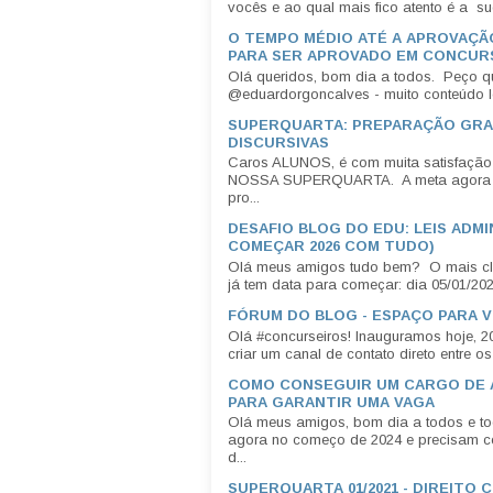
vocês e ao qual mais fico atento é a sug
O TEMPO MÉDIO ATÉ A APROVAÇÃ
PARA SER APROVADO EM CONCUR
Olá queridos, bom dia a todos. Peço qu
@eduardorgoncalves - muito conteúdo le
SUPERQUARTA: PREPARAÇÃO GRA
DISCURSIVAS
Caros ALUNOS, é com muita satisfação
NOSSA SUPERQUARTA. A meta agora é 
pro...
DESAFIO BLOG DO EDU: LEIS ADMI
COMEÇAR 2026 COM TUDO)
Olá meus amigos tudo bem? O mais clá
já tem data para começar: dia 05/01/202
FÓRUM DO BLOG - ESPAÇO PARA 
Olá #concurseiros! Inauguramos hoje, 20
criar um canal de contato direto entre os l
COMO CONSEGUIR UM CARGO DE 
PARA GARANTIR UMA VAGA
Olá meus amigos, bom dia a todos e t
agora no começo de 2024 e precisam co
d...
SUPERQUARTA 01/2021 - DIREITO 