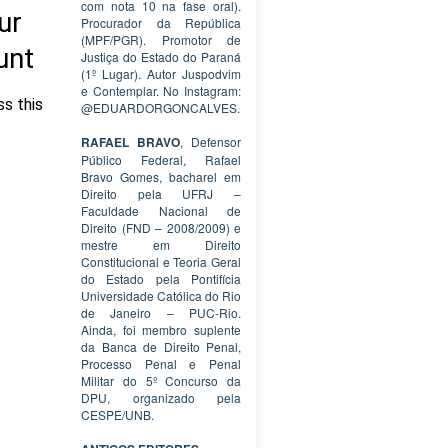
com nota 10 na fase oral).
Procurador da República
(MPF/PGR). Promotor de
Justiça do Estado do Paraná
(1º Lugar). Autor Juspodvim
e Contemplar. No Instagram:
@EDUARDORGONCALVES.
RAFAEL BRAVO
, Defensor
Público Federal, Rafael
Bravo Gomes, bacharel em
Direito pela UFRJ –
Faculdade Nacional de
Direito (FND – 2008/2009) e
mestre em Direito
Constitucional e Teoria Geral
do Estado pela Pontifícia
Universidade Católica do Rio
de Janeiro – PUC-Rio.
Ainda, foi membro suplente
da Banca de Direito Penal,
Processo Penal e Penal
Militar do 5º Concurso da
DPU, organizado pela
CESPE/UNB.