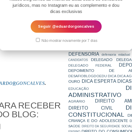
CONCURSO
CONCURSO 
jurídicos, mas no Instagram eu as complemento e dou
CONCURSOS
CONCURSOS 
dicas exclusivas
CONCURSOS NÍVEL HARD
C
TEMPORÁRIA
CONVENÇÃO 169
C
CORTE INTERA
INTERNACIONAL
Seguir @eduardorgoncalves
CPC2015
CRI
CPI
CPR
CRONOGRAMA
CTB
CURIOSIDADES
CURSO
CURSO ESTUDO DE CASO - T
Não mostrar novamente por 7 dias
PARA A SUBJETIVA
CURSO PROVA D
DE
CURSO PROVA ORAL
DEBATE
DEFENSORIA
defensoria estadual
DELEGADO
DELEGA
CANDIDATOS
DEPO
DELEGADO FEDERAL
DEPOIMENTO DE AP
DESAFIOBLOGDOEDU
DICA
DICA A
DICA ESPERTA
DICAS
OURO
ARDO
R
GONCALVES
.
D
EDUCAÇÃO
ADMINISTRATIVO
DIREITO AMB
AGRÁRIO
PARA RECEBER
D
DIREITO CIVIL
DO BLOG:
CONSTITUCIONAL
D
CRIANÇA E DO ADOLESCENTE
D
SAÚDE
DIREITO DA SEGURIDADE SOCIA
DIREITO DO CONSUMIDO
ENSINO