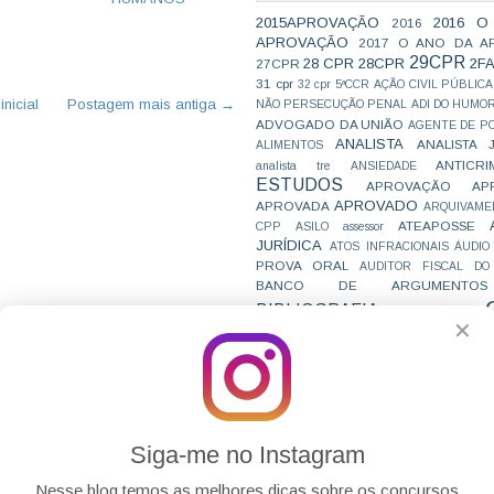
2015APROVAÇÃO
2016 O
2016
APROVAÇÃO
2017 O ANO DA A
29CPR
28 CPR
28CPR
2F
27CPR
31 cpr
32 cpr
5ªCCR
AÇÃO CIVIL PÚBLICA
nicial
Postagem mais antiga →
NÃO PERSECUÇÃO PENAL
ADI DO HUMO
ADVOGADO DA UNIÃO
AGENTE DE PO
ANALISTA
ANALISTA 
ALIMENTOS
ANTICRI
analista tre
ANSIEDADE
ESTUDOS
APROVAÇÃO
AP
APROVADO
APROVADA
ARQUIVAME
ATEAPOSSE
CPP
ASILO
assessor
JURÍDICA
ATOS INFRACIONAIS
ÁUDIO
PROVA ORAL
AUDITOR FISCAL DO
BANCO DE ARGUMENTOS
BIBLIOGRAFIA
BIZU
C e E
CAC
✕
VAI CAIR
CARREIRAS
C
JURÍDICAS
CASO ELLWANGER
CEBRA
CNMP
CF
CF EM 20 DIAS
cnj
COACH
CÓDIGO DE TRÂNSITO BRASILEIRO
C
COMO SE 
COMBATE À CORRUPÇÃO
PARA CONCURSOS
COMPRO
Siga-me no Instagram
CONC
AJUSTAMENTO DE CONDUTA
CONC
CONCURFRIENDS
Nesse blog temos as melhores dicas sobre os concursos