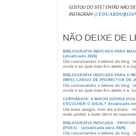
GOSTOU DO SITE? ENTÃO NÃO DE
@
EDUARDO
R
GO
INSTAGRAM
.
NÃO DEIXE DE L
BIBLIOGRAFIA INDICADA PARA MA
(atualizado 2026)
Olá concursandos e leitores do blog, 
vocês e ao qual mais fico atento é a suge
BIBLIOGRAFIA INDICADA PARA O M
(MPE) CARGO DE PROMOTOR DE JU
Olá concursandos e leitores do blog, 
vocês e ao qual mais fico atento é a sug
CURSINHOS: A MAIOR DÚVIDA DO
ESCOLHER O IDEAL? Atualizado em
Olá meus amigos, bom dia a todos. Ho
muito pedido e muito difícil de responde
BIBLIOGRAFIA INDICADA - PROCU
(PGEs) - (atualizada para 2026)
Olá concursandos e leitores do blog, 