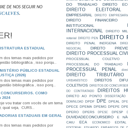
DO TRABALHO
DIREITO E
IXE DE NOS SEGUIR NO
DIREITO ELEITORAL
NCALVES
.
EMPRESARIAL
DIREITO EMPRESARI
DIREITO FINANCEIRO
INSTITUCIONAL
INTERNACIONAL
DIREITO MIL
ER!
DIREITO
notarial
DIREITO PEN
DIREITO PENAL INDÍGENA
DIR
GISTRATURA ESTADUAL
DIREITO PREVID
NEGOCIAL
DIREITO PROCESSUAL CIVI
Um dos temas mais pedidos por
PROCESSUAL COLETIVO
stão bibliográfica , isso porqu...
PROCESSUAL DO TRABALHO
PROCESSUAL PENAL
dire
INISTÉRIO PÚBLICO ESTADUAL
DIREITO TRIBUTÁRIO
STIÇA (2026)
DIREITOS DI
Um dos temas mais pedidos por
URBANÍSTICO
estão bibliográfica , isso porq...
COLETIVOS
DIREITOS DO CONCURSEI
DIREITOS 
DO CONTRATADO
S CONCURSEIROS. COMO
DIRETO AO PONTO
DISSERTAÇÃO
 2024
DPE
DPDF
DPEAL
DOWNLOAD
DP
je vou tratar com vocês de um tema
DPECE
DPEMA
DPEMG
DPEPE
DP
r, qual seja, CURS...
DPERO
DPERS
DPESP
DPESC
RADORIAS ESTADUAIS EM GERAL
DUVIDADECONCURSEIRO
E NÃ
ECA
CAIU
EDITAL
ECONOMICO
Um dos temas mais pedidos por
EDITORIAL
EDUARDO
EMBARGOS DE D