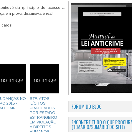
ntrovérsia (princípio do acesso a
nça em prova discursiva é real!
 caros!
UDANÇAS NO
STF: ATOS
PC 2015 -
ILÍCITOS
FÓRUM DO BLOG
ÃO CAIR
PRATICADOS
POR ESTADO
ESTRANGEIRO
ENCONTRE TUDO O QUE PROCURA
EM VIOLAÇÃO
(TEMÁRIO/SUMÁRIO DO SITE)
A DIREITOS
HUMANOS