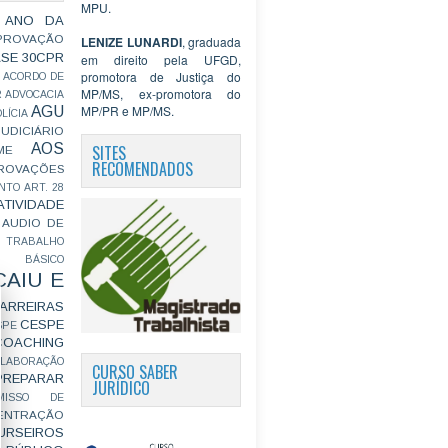
MPU.
 ANO DA
PROVAÇÃO
LENIZE LUNARDI
, graduada
ASE
30CPR
em direito pela UFGD,
promotora de Justiça do
ACORDO DE
MP/MS, ex-promotora do
R
ADVOCACIA
MP/PR e MP/MS.
AGU
LÍCIA
JUDICIÁRIO
AOS
SITES
ME
RECOMENDADOS
ROVAÇÕES
NTO
ART. 28
ATIVIDADE
AUDIO DE
 TRABALHO
BÁSICO
CAIU E
ARREIRAS
CESPE
SPE
COACHING
OLABORAÇÃO
CURSO SABER
PREPARAR
JURÍDICO
MISSO DE
ENTRAÇÃO
URSEIROS