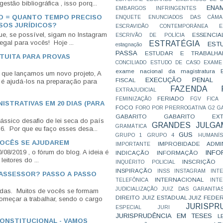
estão bibliográfica , isso porq...
ENA
EMBARGOS INFRINGENTES
O = QUANTO TEMPO PRECISO
ENQUETE
ENUNCIADOS DAS CÂMA
SOS JURÍDICOS?
ESCRAVIDÃO CONTEMPORÂNEA
E
e, se possível, sigam no Instagram
ESSENCIA
ESCRIVÃO DE POLÍCIA
gal para vocês! Hoje ...
ESTRATÉGIA
EST
estagnação
PASSA
ESTUDAR E TRABALHA
TUITA PARA PROVAS
CONCILIADO
ESTUDO DE CASO
EXAME
exame nacional da magistratura
 que lançamos um novo projeto, A
EXECUÇÃO PENAL
FISCAL
ajudá-los na preparação para
FAZENDA P
EXTRAJUDICIAL
FERIADO
FEMINIZAÇÃO
FGV
FICA
NISTRATIVAS EM 20 DIAS (PARA
FOCO
FORO POR PRERROGATIVA
G2
G
GABARITO
GABARITO EXTR
ssico desafio de lei seca do país
GRANDES JULGA
GRAMÁTICA
6. Por que eu faço esses desa...
GUS
GRUPO 1
GRUPO 4
HUMANÍS
VOCÊS SE AJUDAREM
IMPROBIDADE ADMIN
IMPORTANTE
/08/2019 , o fórum do blog. A ideia é
INFO
INDICAÇÃO
INFORMAÇÃO
eitores do ...
INSCRIÇÃO D
INQUÉRITO POLICIAL
INSPIRAÇÃO
INSS
INSTAGRAM
INT
ASSESSOR? PASSO A PASSO
INTERNACIONAL
TELEFÔNICA
INT
JUDICIALIZAÇÃO
JUIZ DAS GARANTIA
odas. Muitos de vocês se formam
DIREITO
JUIZ ESTADUAL
JUIZ FEDE
meçar a trabalhar, sendo o cargo
JURISPR
ESPECIAL
JURI
JURISPRUDÊNCIA EM TESES
L
CONSTITUCIONAL - VAMOS