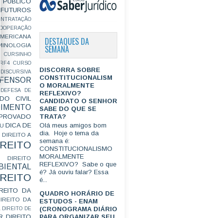
PÚBLICO
FUTUROS
ONTRATAÇÃO
OOPERAÇÃO
MERICANA
DESTAQUES DA
MINOLOGIA
SEMANA
CURSINHO
RF4
CURSO
DISCORRA SOBRE
ISCURSIVA
CONSTITUCIONALISM
FENSOR
O MORALMENTE
DEFESA DE
REFLEXIVO?
DO CIVIL
CANDIDATO O SENHOR
IMENTO
SABE DO QUE SE
TRATA?
ROVADO
DICA DE
Olá meus amigos bom
GU
dia. Hoje o tema da
DIREITO A
semana é:
IREITO
CONSTITUCIONALISMO
MORALMENTE
DIREITO
REFLEXIVO? Sabe o que
IENTAL
é? Já ouviu falar? Essa
IREITO
é...
IREITO DA
QUADRO HORÁRIO DE
IREITO DA
ESTUDOS - ENAM
(CRONOGRAMA DIÁRIO
L
DIREITO DE
R
DIREITO
PARA ORGANIZAR SEU