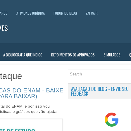
UARDO
ATIVIDADE JURÍDICA
FÓRUM DO BLOG
VAI CAIR
VES
A BIBLIOGRAFIA QUE INDICO
DEPOIMENTOS DE APROVADOS
SIMULADOS
taque
AVALIAÇÃO DO BLOG - ENVIE SEU
CAS DO ENAM - BAIXE
FEEDBACK
PARA BAIXAR)
tal do ENAM, e por isso vou
sticas e gráficos que vão ajudar ...