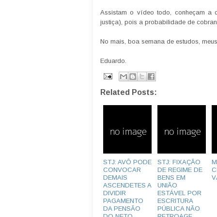
Assistam o vídeo todo, conheçam a co
justiça), pois a probabilidade de cobra
No mais, boa semana de estudos, meus
Eduardo.
Related Posts:
STJ: AVÔ PODE
STJ: FIXAÇÃO
M
CONVOCAR
DE REGIME DE
C
DEMAIS
BENS EM
V
ASCENDETES A
UNIÃO
DIVIDIR
ESTÁVEL POR
PAGAMENTO
ESCRITURA
DA PENSÃO
PÚBLICA NÃO
DO NETO
RETROAGE