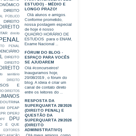
ESTUDO) - MÉDIO E
CONÔMICO
LONGO PRAZO!
DIREITO
Olá alunos e amigos.
AL PÚBLICO
Conforme prometido,
DIREITO
nossa postagem especial
DIREITO
de hoje é nosso
ITAR
direito
QUADRO HORÁRIO DE
 PENAL
ESTUDOS para o ENAM,
Exame Nacional ...
EITO PENAL
ENCIÁRIO
FÓRUM DO BLOG -
L
ESPAÇO PARA VOCÊS
DIREITO
SE AJUDAREM
DIREITO
DIREITO
Olá #concurseiros!
Inauguramos hoje,
ito sanitário
20/08/2019 , o fórum do
DIREITO
blog. A ideia é criar um
FUSOS E
canal de contato direto
RO
DIREITOS
entre os leitores do ...
HUMANOS
RESPOSTA DA
DOUTRINA
SUPERQUARTA 28/2026
DPEAP
EAM
(DIREITO PENAL) E
EPR
DPERJ
QUESTÃO DA
DPU
DPF
SUPERQUARTA 29/2026
O É QUE
(DIREITO
ADMINISTRATIVO)
EDITORES
Olá meus amigos, como
ECLARAÇÃO