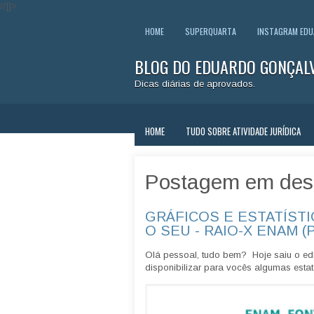
//]]>
HOME
SUPERQUARTA
INSTAGRAM ED
BLOG DO EDUARDO GONÇAL
Dicas diárias de aprovados.
HOME
TUDO SOBRE ATIVIDADE JURÍDICA
Postagem em des
GRÁFICOS E ESTATÍSTI
O SEU - RAIO-X ENAM (
Olá pessoal, tudo bem? Hoje saiu o edi
disponibilizar para vocês algumas estatí