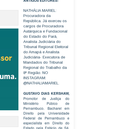
ANTIGOS EDITORES:
NATHÁLIA MARIEL:
Procuradora da
República. Já exerceu os
cargos de Procuradora
Autárquica e Fundacional
do Estado do Pará,
Analista Judiciária do
Tribunal Regional Eleitoral
do Amapá e Analista
Judiciária- Executora de
Mandados do Tribunal
Regional do Trabalho da
8ª Região. NO
INSTAGRAM:
@NATHALIAMARIEL.
GUSTAVO DIAS KERSHAW,
Promotor de Justiça do
Ministério Púbico de
Pernambuco. Bacharel em
Direito pela Universidade
Federal de Pernambuco e
especialista em Direito do
Estado pela Estácio de Sá.