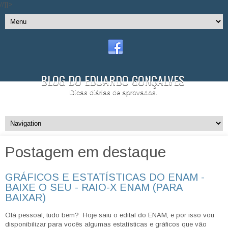
//]]>
BLOG DO EDUARDO GONÇALVES
Dicas diárias de aprovados.
Postagem em destaque
GRÁFICOS E ESTATÍSTICAS DO ENAM -
BAIXE O SEU - RAIO-X ENAM (PARA
BAIXAR)
Olá pessoal, tudo bem? Hoje saiu o edital do ENAM, e por isso vou
disponibilizar para vocês algumas estatísticas e gráficos que vão