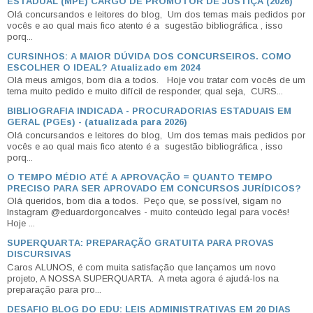
ESTADUAL (MPE) CARGO DE PROMOTOR DE JUSTIÇA (2026)
Olá concursandos e leitores do blog, Um dos temas mais pedidos por
vocês e ao qual mais fico atento é a sugestão bibliográfica , isso
porq...
CURSINHOS: A MAIOR DÚVIDA DOS CONCURSEIROS. COMO
ESCOLHER O IDEAL? Atualizado em 2024
Olá meus amigos, bom dia a todos. Hoje vou tratar com vocês de um
tema muito pedido e muito difícil de responder, qual seja, CURS...
BIBLIOGRAFIA INDICADA - PROCURADORIAS ESTADUAIS EM
GERAL (PGEs) - (atualizada para 2026)
Olá concursandos e leitores do blog, Um dos temas mais pedidos por
vocês e ao qual mais fico atento é a sugestão bibliográfica , isso
porq...
O TEMPO MÉDIO ATÉ A APROVAÇÃO = QUANTO TEMPO
PRECISO PARA SER APROVADO EM CONCURSOS JURÍDICOS?
Olá queridos, bom dia a todos. Peço que, se possível, sigam no
Instagram @eduardorgoncalves - muito conteúdo legal para vocês!
Hoje ...
SUPERQUARTA: PREPARAÇÃO GRATUITA PARA PROVAS
DISCURSIVAS
Caros ALUNOS, é com muita satisfação que lançamos um novo
projeto, A NOSSA SUPERQUARTA. A meta agora é ajudá-los na
preparação para pro...
DESAFIO BLOG DO EDU: LEIS ADMINISTRATIVAS EM 20 DIAS