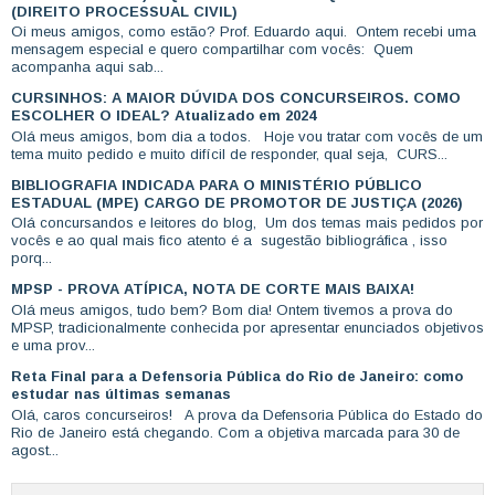
(DIREITO PROCESSUAL CIVIL)
Oi meus amigos, como estão? Prof. Eduardo aqui. Ontem recebi uma
mensagem especial e quero compartilhar com vocês: Quem
acompanha aqui sab...
CURSINHOS: A MAIOR DÚVIDA DOS CONCURSEIROS. COMO
ESCOLHER O IDEAL? Atualizado em 2024
Olá meus amigos, bom dia a todos. Hoje vou tratar com vocês de um
tema muito pedido e muito difícil de responder, qual seja, CURS...
BIBLIOGRAFIA INDICADA PARA O MINISTÉRIO PÚBLICO
ESTADUAL (MPE) CARGO DE PROMOTOR DE JUSTIÇA (2026)
Olá concursandos e leitores do blog, Um dos temas mais pedidos por
vocês e ao qual mais fico atento é a sugestão bibliográfica , isso
porq...
MPSP - PROVA ATÍPICA, NOTA DE CORTE MAIS BAIXA!
Olá meus amigos, tudo bem? Bom dia! Ontem tivemos a prova do
MPSP, tradicionalmente conhecida por apresentar enunciados objetivos
e uma prov...
Reta Final para a Defensoria Pública do Rio de Janeiro: como
estudar nas últimas semanas
Olá, caros concurseiros! A prova da Defensoria Pública do Estado do
Rio de Janeiro está chegando. Com a objetiva marcada para 30 de
agost...