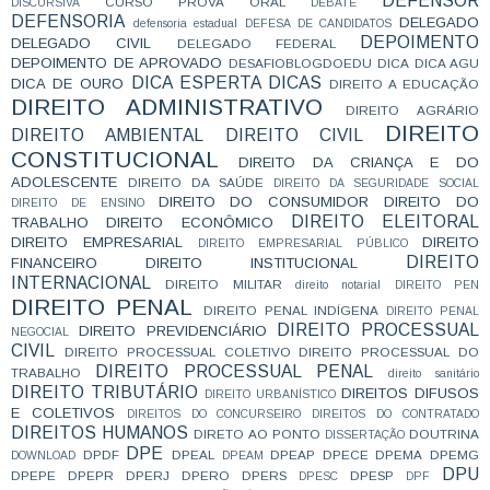
DEFENSOR
CURSO PROVA ORAL
DISCURSIVA
DEBATE
DEFENSORIA
DELEGADO
defensoria estadual
DEFESA DE CANDIDATOS
DEPOIMENTO
DELEGADO CIVIL
DELEGADO FEDERAL
DEPOIMENTO DE APROVADO
DESAFIOBLOGDOEDU
DICA
DICA AGU
DICA ESPERTA
DICAS
DICA DE OURO
DIREITO A EDUCAÇÃO
DIREITO ADMINISTRATIVO
DIREITO AGRÁRIO
DIREITO
DIREITO AMBIENTAL
DIREITO CIVIL
CONSTITUCIONAL
DIREITO DA CRIANÇA E DO
ADOLESCENTE
DIREITO DA SAÚDE
DIREITO DA SEGURIDADE SOCIAL
DIREITO DO CONSUMIDOR
DIREITO DO
DIREITO DE ENSINO
DIREITO ELEITORAL
TRABALHO
DIREITO ECONÔMICO
DIREITO EMPRESARIAL
DIREITO
DIREITO EMPRESARIAL PÚBLICO
DIREITO
FINANCEIRO
DIREITO INSTITUCIONAL
INTERNACIONAL
DIREITO MILITAR
direito notarial
DIREITO PEN
DIREITO PENAL
DIREITO PENAL INDÍGENA
DIREITO PENAL
DIREITO PROCESSUAL
DIREITO PREVIDENCIÁRIO
NEGOCIAL
CIVIL
DIREITO PROCESSUAL COLETIVO
DIREITO PROCESSUAL DO
DIREITO PROCESSUAL PENAL
TRABALHO
direito sanitário
DIREITO TRIBUTÁRIO
DIREITOS DIFUSOS
DIREITO URBANÍSTICO
E COLETIVOS
DIREITOS DO CONCURSEIRO
DIREITOS DO CONTRATADO
DIREITOS HUMANOS
DIRETO AO PONTO
DOUTRINA
DISSERTAÇÃO
DPE
DPDF
DPEAL
DPEAP
DPECE
DPEMA
DPEMG
DOWNLOAD
DPEAM
DPU
DPEPE
DPEPR
DPERJ
DPERO
DPERS
DPESP
DPESC
DPF