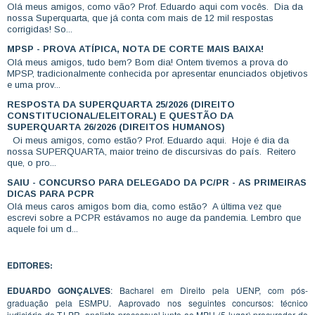
Olá meus amigos, como vão? Prof. Eduardo aqui com vocês. Dia da
nossa Superquarta, que já conta com mais de 12 mil respostas
corrigidas! So...
MPSP - PROVA ATÍPICA, NOTA DE CORTE MAIS BAIXA!
Olá meus amigos, tudo bem? Bom dia! Ontem tivemos a prova do
MPSP, tradicionalmente conhecida por apresentar enunciados objetivos
e uma prov...
RESPOSTA DA SUPERQUARTA 25/2026 (DIREITO
CONSTITUCIONAL/ELEITORAL) E QUESTÃO DA
SUPERQUARTA 26/2026 (DIREITOS HUMANOS)
Oi meus amigos, como estão? Prof. Eduardo aqui. Hoje é dia da
nossa SUPERQUARTA, maior treino de discursivas do país. Reitero
que, o pro...
SAIU - CONCURSO PARA DELEGADO DA PC/PR - AS PRIMEIRAS
DICAS PARA PCPR
Olá meus caros amigos bom dia, como estão? A última vez que
escrevi sobre a PCPR estávamos no auge da pandemia. Lembro que
aquele foi um d...
EDITORES:
EDUARDO GONÇALVES
: Bacharel em Direito pela UENP, com pós-
graduação pela ESMPU. Aaprovado nos seguintes concursos: técnico
judiciário do TJ-PR, analista processual junto ao MPU (5 lugar) procurador do