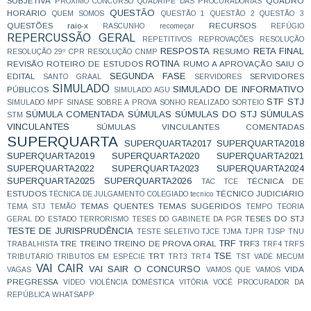
SUBJETIVA
QUADRO
PRÓXIMO CONCURSO
QUADRIPÉ DAS PROCURADORIAS
QUESTÃO
HORÁRIO
QUEM SOMOS
QUESTÃO 1
QUESTÃO 2
QUESTÃO 3
QUESTÕES
raio-x
RECURSOS
RASCUNHO
recomeçar
REFÚGIO
REPERCUSSÃO GERAL
REPETITIVOS
REPROVAÇÕES
RESOLUÇÃO
RESPOSTA
RETA FINAL
RESUMO
RESOLUÇÃO 29º CPR
RESOLUÇÃO CNMP
ROTINA
REVISÃO
ROTEIRO DE ESTUDOS
RUMO A APROVAÇÃO
SAIU O
SEGUNDA FASE
EDITAL
SERVIDORES
SANTO GRAAL
SERVIDORES
SIMULADO
SIMULADO DE INFORMATIVO
PÚBLICOS
SIMULADO AGU
STF
STJ
SIMULADO MPF
SINASE
SOBRE A PROVA
SONHO REALIZADO
SORTEIO
SÚMULA COMENTADA
SÚMULAS
SÚMULAS DO STJ
SÚMULAS
STM
VINCULANTES
SÚMULAS VINCULANTES COMENTADAS
SUPERQUARTA
SUPERQUARTA2017
SUPERQUARTA2018
SUPERQUARTA2019
SUPERQUARTA2020
SUPERQUARTA2021
SUPERQUARTA2022
SUPERQUARTA2023
SUPERQUARTA2024
SUPERQUARTA2025
SUPERQUARTA2026
TÉCNICA DE
TAC
TCE
ESTUDOS
TÉCNICO JUDICIÁRIO
TÉCNICA DE JULGAMENTO COLEGIADO
tecnico
TEMAS QUENTES
TEMAS SUGERIDOS
TEMA STJ
TEMÃO
TEMPO
TEORIA
TESES DO STJ
GERAL DO ESTADO
TERRORISMO
TESES DO GABINETE DA PGR
TESTE DE JURISPRUDÊNCIA
TESTE SELETIVO
TJCE
TJMA
TJPR
TJSP
TNU
TRF
TRE
TREINO
TREINO DE PROVA ORAL
TRF3
TRABALHISTA
TRF4
TRFS
TSE
TRT
TRIBUTÁRIO
TRIBUTOS EM ESPÉCIE
TRT3
TRT4
TST
VADE MECUM
VAI CAIR
VAI SAIR O CONCURSO
VIDA
VAGAS
VAMOS QUE VAMOS
PREGRESSA
VIDEO
VIOLÊNCIA DOMÉSTICA
VITÓRIA
VOCÊ PROCURADOR DA
REPÚBLICA
WHATSAPP