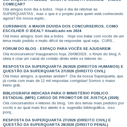
COMEÇAR?
Olá amigos bom dia a todos. Hoje é dia de retomar as
SUPERQUARTAS , mas o que é o projeto para quem está conhecendo
agora? Eis nossa explic...
CURSINHOS: A MAIOR DÚVIDA DOS CONCURSEIROS. COMO
ESCOLHER O IDEAL? Atualizado em 2024
Olá meus amigos, bom dia a todos. Hoje vou tratar com vocês de um
tema muito pedido e muito difícil de responder, qual seja, CURS...
FÓRUM DO BLOG - ESPAÇO PARA VOCÊS SE AJUDAREM
Olá #concurseiros! Inauguramos hoje, 20/08/2019 , o fórum do blog. A
ideia é criar um canal de contato direto entre os leitores do ...
RESPOSTA DA SUPERQUARTA 26/2026 (DIREITOS HUMANOS) E
QUESTÃO DA SUPERQUARTA 27/2026 (DIREITO CIVIL)
Olá meus amigos, a quantas andam? Dia da nossa Superquarta, que
já conta com mais de 12 mil respostas corrigidas! Somos o maior
treino grát...
BIBLIOGRAFIA INDICADA PARA O MINISTÉRIO PÚBLICO
ESTADUAL (MPE) CARGO DE PROMOTOR DE JUSTIÇA (2026)
Olá concursandos e leitores do blog, Um dos temas mais pedidos por
vocês e ao qual mais fico atento é a sugestão bibliográfica , isso
porq...
RESPOSTA DA SUPERQUARTA 27/2026 (DIREITO CIVIL) E
QUESTÃO DA SUPERQUARTA 28/2026 (DIREITO PENAL)