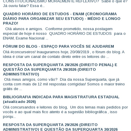
CONSTITUCIONALISMO MORALMENTE REFLEXIVO? Sabe o que é?
Já ouviu falar? Essa é...
QUADRO HORÁRIO DE ESTUDOS - ENAM (CRONOGRAMA
DIÁRIO PARA ORGANIZAR SEU ESTUDO) - MÉDIO E LONGO
PRAZO!
Olá alunos e amigos. Conforme prometido, nossa postagem
especial de hoje é nosso QUADRO HORÁRIO DE ESTUDOS para o
ENAM, Exame Nacional ...
FÓRUM DO BLOG - ESPAÇO PARA VOCÊS SE AJUDAREM
Olá #concurseiros! Inauguramos hoje, 20/08/2019 , o fórum do blog. A
ideia é criar um canal de contato direto entre os leitores do ...
RESPOSTA DA SUPERQUARTA 28/2026 (DIREITO PENAL) E
QUESTÃO DA SUPERQUARTA 29/2026 (DIREITO
ADMINISTRATIVO)
Olá meus amigos, como vão? Dia da nossa Superquarta, que já
conta com mais de 12 mil respostas corrigidas! Somos o maior treino
grátis de ...
BIBLIOGRAFIA INDICADA PARA MAGISTRATURA ESTADUAL
(atualizado 2026)
Olá concursandos e leitores do blog, Um dos temas mais pedidos por
vocês e ao qual mais fico atento é a sugestão bibliográfica , isso
porqu...
RESPOSTA DA SUPERQUARTA 29/2026 (DIREITO
ADMINISTRATIVO) E QUESTÃO DA SUPERQUARTA 30/2026