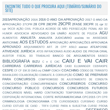
ENCONTRE TUDO O QUE PROCURA AQUI (TEMÁRIO/SUMÁRIO DO
SITE)
2015APROVAÇÃO
2016 O ANO DA APROVAÇÃO
2016
2017 O ANO DA
29CPR
28 CPR
28CPR
2FASE
30CPR
APROVAÇÃO
27CPR
31 cpr
32
cpr
5ªCCR
AÇÃO CIVIL PÚBLICA
ACORDO DE NÃO PERSECUÇÃO PENAL
ADI DO
AGU
ADVOGADO DA UNIÃO
HUMOR
ADVOCACIA
AGENTE DE POLÍCIA
ANALISTA
ANALISTA JUDICIÁRIO
ALIMENTOS
analista tre
ANSIEDADE
AOS ESTUDOS
ANTICRIME
APROVAÇÃO
APROVAÇÕES
APROVADA
APROVADO
ATEAPOSSE
ARQUIVAMENTO
ART. 28 CPP
ASILO
assessor
ATIVIDADE JURÍDICA
AUDIO DE PROVA ORAL
ATOS INFRACIONAIS
ÁUDIO
BANCO DE ARGUMENTOS
AUDITOR FISCAL DO TRABALHO
BÁSICO
CAIU E VAI CAIR
BIBLIOGRAFIA
BIZU
C e E
CAC
CARREIRAS
CARREIRAS JURÍDICAS
CASO ELLWANGER
CEBRASPE
CESPE
COACHING
CNMP
CF
CF EM 20 DIAS
cnj
COACH
CÓDIGO DE TRÂNSITO
COMO SE PREPARAR
BRASILEIRO
COLABORAÇÃO
COMBATE À CORRUPÇÃO
PARA CONCURSOS
COMPROMISSO DE AJUSTAMENTO DE CONDUTA
CONCURSEIROS
CONCURSO
CONCENTRAÇÃO
CONCURFRIENDS
CONCURSO PÚBLICO
CONCURSOS
CONCURSOS FUTUROS
CONCURSOS NÍVEL HARD
CONTRATAÇÃO TEMPORÁRIA
CONVENÇÃO 169
CORTE INTERAMERICANA
CPC2015
COOPERAÇÃO INTERNACIONAL
CPI
CPR
CRIMINOLOGIA
CRONOGRAMA
CURSO
CTB
CURIOSIDADES
CURSINHO
CURSO ESTUDO DE CASO - TRF4
CURSO PARA A SUBJETIVA
CURSO PROVA