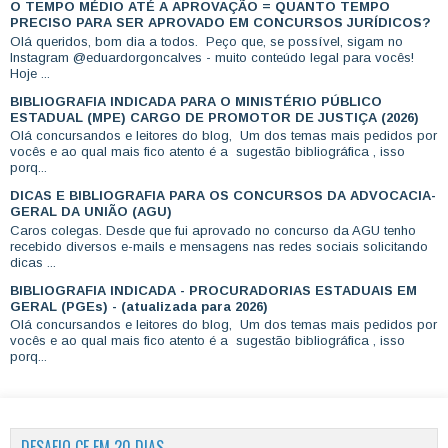
O TEMPO MÉDIO ATÉ A APROVAÇÃO = QUANTO TEMPO
PRECISO PARA SER APROVADO EM CONCURSOS JURÍDICOS?
Olá queridos, bom dia a todos. Peço que, se possível, sigam no
Instagram @eduardorgoncalves - muito conteúdo legal para vocês!
Hoje ...
BIBLIOGRAFIA INDICADA PARA O MINISTÉRIO PÚBLICO
ESTADUAL (MPE) CARGO DE PROMOTOR DE JUSTIÇA (2026)
Olá concursandos e leitores do blog, Um dos temas mais pedidos por
vocês e ao qual mais fico atento é a sugestão bibliográfica , isso
porq...
DICAS E BIBLIOGRAFIA PARA OS CONCURSOS DA ADVOCACIA-
GERAL DA UNIÃO (AGU)
Caros colegas. Desde que fui aprovado no concurso da AGU tenho
recebido diversos e-mails e mensagens nas redes sociais solicitando
dicas ...
BIBLIOGRAFIA INDICADA - PROCURADORIAS ESTADUAIS EM
GERAL (PGEs) - (atualizada para 2026)
Olá concursandos e leitores do blog, Um dos temas mais pedidos por
vocês e ao qual mais fico atento é a sugestão bibliográfica , isso
porq...
DESAFIO CF EM 20 DIAS