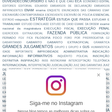
DUVIDADECONCURSEIRO
ECA
E NÃO É QUE CAIU
EDITAL
ECONOMICO
EDITORES
EDITORIAL
EDUARDO
EMBARGOS DE DECLARAÇÃO
EMBARGOS
ENAM
enama
INFRINGENTES
ENQUETE
ENUNCIADOS DAS CÂMARAS
ESAF
ESSENCIAL
ESCRAVIDÃO CONTEMPORÂNEA
ESCREVENTE
ESCRIVÃO DE POLÍCIA
ESTRATÉGIA
ESTUDA QUE PASSA
ESTUDAR E
ESTÁGIO
estagnação
TRABALHAR
exame
ESTUDO CONCILIADO
ESTUDO DE CASO
EXAME DA ORDEM
EXECUÇÃO PENAL
nacional da magistratura
EXECUÇÃO FISCAL
FAZENDA PÚBLICA
EXERCÍCIOS
EXTRAJUDICIAL
FEMINIZAÇÃO
FERIADO
FILOSOFIA
FOCO
FGV
FICA
FORO POR PRERROGATIVA
G2
GABARITO
GABARITO EXTRAOFICIAL
GABARITANDO
GRAMÁTICA
GRANDES JULGAMENTOS
GUS
GRUPO 1
GRUPO 4
HUMANÍSTICA
IMPROBIDADE ADMINISTRATIVA
INDICAÇÃO
IDADE
IMPORTANTE
INFORMATIVOS
INFORMAÇÃO
INSCRIÇÃO
INQUÉRITO POLICIAL
DEFINITIVA
INSPIRAÇÃO
INSS
INSTAGRAM
INTERCEPTAÇÃO TELEFÔNICA
INTERNACIONAL
JUIZ
INTERPRETAÇÃO
JUDICIALIZAÇÃO
JUIZ DAS GARANTIAS
DE DIREITO
JUIZ ESTADUAL
JUIZ FEDERAL
JUIZADO ESPECIAL
JURI
JURISPRUDENCIA
✕
JURISPRUDÊNCIA EM TESES
LEGISLAÇÃO
LEGISLAÇÃO PENAL ESPECIAL
LEGISLAÇÃO INTERNACIONAL
LEI NOVA
LEI SECA
LEGITIMIDADE
LEI DE ORGANIZAÇÕES CRIMINOSAS
LEIS
LIBERDADE DE
ESQUEMATIZADAS
LEIS GRIFADAS
LEIS SISTEMATIZADAS
EXPRESSÃO
LÍNGUA PORTUGUESA
LOTAÇÃO
LINDB
LISTA SUJA
LIVE
LIVRO
MAGISTRATURA
MAGISTRATURA DO TRABALHO
MACETE
MAGISTRATURA ESTADUAL
MAGISTRATURA FEDERAL
Siga-me no Instagram
MAIS LIDAS
MATERIAL
MATERIAL GRATUITO
MENTALIDADE
MAMÃES
MEDICINA LEGAL
METODOLOGIA
MÉTODO
Nesse blog temos as melhores dicas sobre os
MERCADO DE TRABALHO
MESTRADO