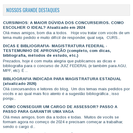
NOSSOS GRANDE DESTAQUES
CURSINHOS: A MAIOR DÚVIDA DOS CONCURSEIROS. COMO
ESCOLHER O IDEAL? Atualizado em 2024
Olá meus amigos, bom dia a todos. Hoje vou tratar com vocês de um
tema muito pedido e muito difícil de responder, qual seja, CURS...
DICAS E BIBLIOGRAFIA- MAGISTRATURA FEDERAL -
TESTEMUNHO DE APROVAÇÃO (completo, com dicas,
bibliografia, métodos de estudo, etc.)
Prezados, hoje é com muita alegria que publicamos as dicas e
bibliografia para o concurso de JUIZ FEDERAL (e também para AGU,
MPF, etc). É ...
BIBLIOGRAFIA INDICADA PARA MAGISTRATURA ESTADUAL
(atualizado 2026)
Olá concursandos e leitores do blog, Um dos temas mais pedidos por
vocês e ao qual mais fico atento é a sugestão bibliográfica , isso
porqu...
COMO CONSEGUIR UM CARGO DE ASSESSOR? PASSO A
PASSO PARA GARANTIR UMA VAGA
Olá meus amigos, bom dia a todos e todas. Muitos de vocês se
formam agora no começo de 2024 e precisam começar a trabalhar,
sendo o cargo d...