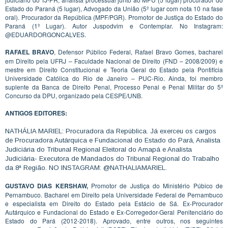
Estado do Paraná (5 lugar), Advogado da União (5º lugar com nota 10 na fase
oral). Procurador da República (MPF/PGR). Promotor de Justiça do Estado do
Paraná (1º Lugar). Autor Juspodvim e Contemplar. No Instagram:
@EDUARDORGONCALVES.
RAFAEL BRAVO
, Defensor Público Federal, Rafael Bravo Gomes, bacharel
em Direito pela UFRJ – Faculdade Nacional de Direito (FND – 2008/2009) e
mestre em Direito Constitucional e Teoria Geral do Estado pela Pontifícia
Universidade Católica do Rio de Janeiro – PUC-Rio. Ainda, foi membro
suplente da Banca de Direito Penal, Processo Penal e Penal Militar do 5º
Concurso da DPU, organizado pela CESPE/UNB.
ANTIGOS EDITORES:
NATHÁLIA MARIEL: Procuradora da República. Já exerceu os cargos
de Procuradora Autárquica e Fundacional do Estado do Pará, Analista
Judiciária do Tribunal Regional Eleitoral do Amapá e Analista
Judiciária- Executora de Mandados do Tribunal Regional do Trabalho
da 8ª Região. NO INSTAGRAM: @NATHALIAMARIEL.
GUSTAVO DIAS KERSHAW,
Promotor de Justiça do Ministério Púbico de
Pernambuco. Bacharel em Direito pela Universidade Federal de Pernambuco
e especialista em Direito do Estado pela Estácio de Sá. Ex-Procurador
Autárquico e Fundacional do Estado e Ex-Corregedor-Geral Penitenciário do
Estado do Pará (2012-2018). Aprovado, entre outros, nos seguintes