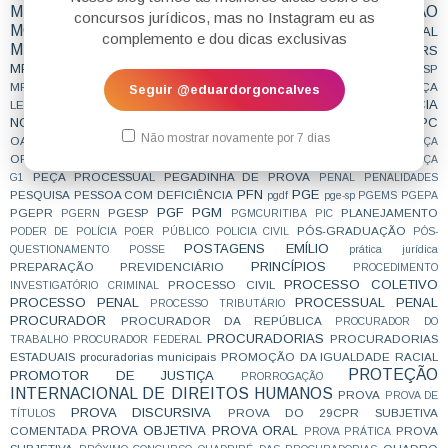
MINISTÉRIO PÚBLICO
MOTIVAÇÃO
MINORIAS
concursos jurídicos, mas no Instagram eu as
MOTIVACIONAL
MP
MPE
MPESTADUAL
MPAC
MPBA
MPCE
MPDFT
complemento e dou dicas exclusivas
MPF
MPF29
MPFLOVERS
MPF 29
MPF; DIREITO PENAL
MPF28
MPFTEAM
MPMG
MPPR
MPMS
MPPE
MPRJ
MPSC
MPSP
MPMT
MPPA
MPTEAM
MPU
MPT
MUDANÇA DE JURISPRUDÊNCIA
MUDANÇA
Seguir @eduardorgoncalves
NOTÍCIA
LEGISLATIVA
NCPC
NÃO CAI DESPENCA
NON REFOULEMENT
NOTÍCIADECONCURSO
NOVAS SÚMULAS
NOVIDADE
NOVO CPC
Não mostrar novamente por 7 dias
OAB
OAB; CONCURSO; MOTIVAÇÃO;
OBJETIVA
OFICIAL DE JUSTIÇA
ORGANIZAÇÃO
PATRIMÔNIO PÚBLICO
PEÇA
PC
PC/SP
PCDF
PCPR
PEÇA
PEÇA PROCESSUAL
PEGADINHA DE PROVA
G1
PENAL
PENALIDADES
PFN
PGE
PESQUISA
PESSOA COM DEFICIÊNCIA
pgdf
pge-sp
PGEMS
PGEPA
PGF
PGM
PGEPR
PGESP
PLANEJAMENTO
PGERN
PGMCURITIBA
PIC
PÓS-GRADUAÇÃO
PODER DE POLÍCIA
POER PÚBLICO
POLICIA CIVIL
PÓS-
POSTAGENS EMÍLIO
QUESTIONAMENTO
POSSE
prática jurídica
PRINCÍPIOS
PREPARAÇÃO
PREVIDENCIÁRIO
PROCEDIMENTO
PROCESSO COLETIVO
PROCESSO CIVIL
INVESTIGATÓRIO CRIMINAL
PROCESSO PENAL
PROCESSUAL PENAL
PROCESSO TRIBUTÁRIO
PROCURADOR
PROCURADOR DA REPÚBLICA
PROCURADOR DO
PROCURADORIAS
PROCURADORIAS
TRABALHO
PROCURADOR FEDERAL
ESTADUAIS
procuradorias municipais
PROMOÇÃO DA IGUALDADE RACIAL
PROTEÇÃO
PROMOTOR DE JUSTIÇA
PRORROGAÇÃO
INTERNACIONAL DE DIREITOS HUMANOS
PROVA
PROVA DE
PROVA DISCURSIVA
PROVA DO 29CPR SUBJETIVA
TÍTULOS
PROVA OBJETIVA
PROVA ORAL
COMENTADA
PROVA
PROVA PRÁTICA