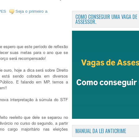
VES
Seja o primeiro a
COMO CONSEGUIR UMA VAGA DE
ASSESSOR.
e espero que este período de reflexão
elecer suas metas para o ano que se
forço será recompensado!
 ouro, hoje a dica será sobre Direito
e está sendo cobrada em diversos
o Público. E falando em MP, temos a
am!!
u nova interpretação à súmula do STF
feito reeleito que dele se separou no
divórcio no curso do segundo, a partir
o cargo majoritário nas eleições
MANUAL DA LEI ANTICRIME