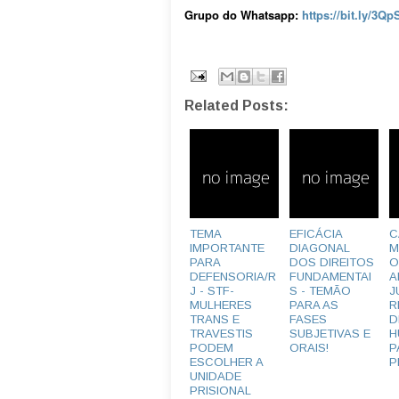
Grupo do Whatsapp:
https://bit.ly/3Qp
Related Posts:
TEMA
EFICÁCIA
C
IMPORTANTE
DIAGONAL
M
PARA
DOS DIREITOS
O
DEFENSORIA/R
FUNDAMENTAI
A
J - STF-
S - TEMÃO
J
MULHERES
PARA AS
R
TRANS E
FASES
D
TRAVESTIS
SUBJETIVAS E
H
PODEM
ORAIS!
P
ESCOLHER A
P
UNIDADE
PRISIONAL