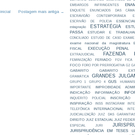
ENA
EMBARGOS INFRINGENTES
ENQUETE
ENUNCIADOS DAS CÂMA
nicial
Postagem mais antiga →
ESCRAVIDÃO CONTEMPORÂNEA
E
ESSENCIA
ESCRIVÃO DE POLÍCIA
ESTRATÉGIA
EST
estagnação
PASSA
ESTUDAR E TRABALHA
CONCILIADO
ESTUDO DE CASO
EXAME
exame nacional da magistratura
EXECUÇÃO PENAL
FISCAL
FAZENDA P
EXTRAJUDICIAL
FERIADO
FEMINIZAÇÃO
FGV
FICA
FOCO
FORO POR PRERROGATIVA
G2
G
GABARITO
GABARITO EXTR
GRANDES JULGA
GRAMÁTICA
GUS
GRUPO 1
GRUPO 4
HUMANÍS
IMPROBIDADE ADMIN
IMPORTANTE
INFO
INDICAÇÃO
INFORMAÇÃO
INSCRIÇÃO D
INQUÉRITO POLICIAL
INSPIRAÇÃO
INSS
INSTAGRAM
INT
INTERNACIONAL
TELEFÔNICA
INT
JUDICIALIZAÇÃO
JUIZ DAS GARANTIA
DIREITO
JUIZ ESTADUAL
JUIZ FEDE
JURISPR
ESPECIAL
JURI
JURISPRUDÊNCIA EM TESES
L