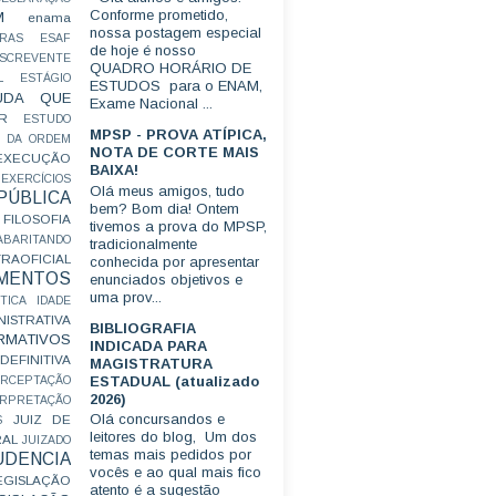
Conforme prometido,
M
enama
nossa postagem especial
RAS
ESAF
de hoje é nosso
SCREVENTE
QUADRO HORÁRIO DE
L
ESTÁGIO
ESTUDOS para o ENAM,
UDA QUE
Exame Nacional ...
R
ESTUDO
MPSP - PROVA ATÍPICA,
 DA ORDEM
NOTA DE CORTE MAIS
EXECUÇÃO
BAIXA!
EXERCÍCIOS
Olá meus amigos, tudo
ÚBLICA
bem? Bom dia! Ontem
FILOSOFIA
tivemos a prova do MPSP,
ABARITANDO
tradicionalmente
AOFICIAL
conhecida por apresentar
MENTOS
enunciados objetivos e
uma prov...
TICA
IDADE
ISTRATIVA
BIBLIOGRAFIA
RMATIVOS
INDICADA PARA
EFINITIVA
MAGISTRATURA
ESTADUAL (atualizado
ERCEPTAÇÃO
2026)
ERPRETAÇÃO
Olá concursandos e
JUIZ DE
S
leitores do blog, Um dos
RAL
JUIZADO
temas mais pedidos por
UDENCIA
vocês e ao qual mais fico
EGISLAÇÃO
atento é a sugestão