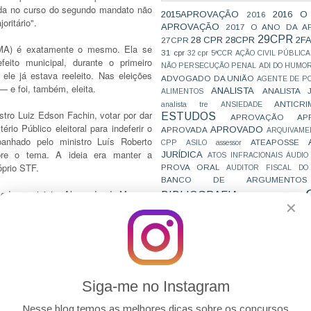
ada no curso do segundo mandato não
2015APROVAÇÃO
2016 O
2016
oritário".
APROVAÇÃO
2017 O ANO DA A
29CPR
28 CPR
28CPR
2F
27CPR
MA) é exatamente o mesmo. Ela se
31 cpr
32 cpr
5ªCCR
AÇÃO CIVIL PÚBLICA
eito municipal, durante o primeiro
NÃO PERSECUÇÃO PENAL
ADI DO HUMO
ele já estava reeleito. Nas eleições
ADVOGADO DA UNIÃO
AGENTE DE PO
 — e foi, também, eleita.
ANALISTA
ANALISTA 
ALIMENTOS
ANTICRI
analista tre
ANSIEDADE
istro Luiz Edson Fachin, votar por dar
ESTUDOS
APROVAÇÃO
AP
rio Público eleitoral para indeferir o
APROVADO
APROVADA
ARQUIVAME
panhado pelo ministro Luís Roberto
ATEAPOSSE
CPP
ASILO
assessor
bre o tema. A ideia era manter a
JURÍDICA
ATOS INFRACIONAIS
ÁUDIO
óprio STF.
PROVA ORAL
AUDITOR FISCAL DO
BANCO DE ARGUMENTOS
ncedor o ministro Alexandre de Moraes,
BIBLIOGRAFIA
BIZU
C e E
CAC
✕
tir da
ratio decidendi
(razão de decidir)
VAI CAIR
CARREIRAS
C
JURÍDICAS
CASO ELLWANGER
CEBRA
CNMP
CF
CF EM 20 DIAS
cnj
COACH
 primeiro mandato do cônjuge, então o
CÓDIGO DE TRÂNSITO BRASILEIRO
C
prido: evitar a perpetuação de grupo
COMO SE 
COMBATE À CORRUPÇÃO
 existir.
PARA CONCURSOS
COMPRO
Siga-me no Instagram
CONC
AJUSTAMENTO DE CONDUTA
. No mandato 2, não houve nada. E só
CONC
CONCURFRIENDS
Nesse blog temos as melhores dicas sobre os concursos