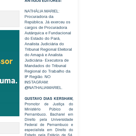
ANTIGOS EDITORES:
NATHÁLIA MARIEL:
Procuradora da
República. Já exerceu os
cargos de Procuradora
Autárquica e Fundacional
do Estado do Pará,
Analista Judiciária do
Tribunal Regional Eleitoral
do Amapá e Analista
Judiciária- Executora de
Mandados do Tribunal
Regional do Trabalho da
8ª Região. NO
INSTAGRAM:
@NATHALIAMARIEL.
GUSTAVO DIAS KERSHAW,
Promotor de Justiça do
Ministério Púbico de
Pernambuco. Bacharel em
Direito pela Universidade
Federal de Pernambuco e
especialista em Direito do
Estado pela Estácio de Sá.