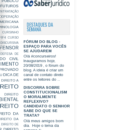
PÚBLICO
FUTUROS
ONTRATAÇÃO
OOPERAÇÃO
MERICANA
DESTAQUES DA
MINOLOGIA
SEMANA
CURSINHO
RF4
CURSO
FÓRUM DO BLOG -
ISCURSIVA
ESPAÇO PARA VOCÊS
FENSOR
SE AJUDAREM
DEFESA DE
Olá #concurseiros!
DO CIVIL
Inauguramos hoje,
IMENTO
20/08/2019 , o fórum do
ROVADO
blog. A ideia é criar um
DICA DE
canal de contato direto
GU
entre os leitores do ...
DIREITO A
IREITO
DISCORRA SOBRE
CONSTITUCIONALISM
DIREITO
O MORALMENTE
IENTAL
REFLEXIVO?
IREITO
CANDIDATO O SENHOR
SABE DO QUE SE
IREITO DA
TRATA?
IREITO DA
Olá meus amigos bom
L
DIREITO DE
dia. Hoje o tema da
R
DIREITO