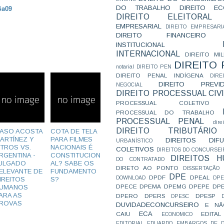
Sa09
DO TRABALHO
DIREITO E
DIREITO ELEITORAL
EMPRESARIAL
DIREITO EMPRESARI
DIREITO FINANCEIRO
INSTITUCIONAL
INTERNACIONAL
DIREITO MIL
DIREITO
notarial
DIREITO PEN
DIREITO PENAL INDÍGENA
DIR
DIREITO PREVID
NEGOCIAL
DIREITO PROCESSUAL CIVI
PROCESSUAL COLETIVO
PROCESSUAL DO TRABALHO
PROCESSUAL PENAL
dire
DIREITO TRIBUTÁRIO
ASO ACOSTA
COTA DE TELA
ARTÍNEZ Y
PARA FILMES
DIREITOS DI
URBANÍSTICO
TROS VS.
NACIONAIS É
COLETIVOS
DIREITOS DO CONCURSEI
RGENTINA -
CONSTITUCION
DIREITOS 
DO CONTRATADO
ULGADO
AL? SABE OS
DIRETO AO PONTO
DISSERTAÇÃO
ELEVANTE DE
FUNDAMENTO
DPE
DPDF
DPEAL
DOWNLOAD
DP
IREITOS
S?
DPECE
DPEMA
DPEMG
DPEPE
DP
UMANOS
ARA AS
DPERO
DPERS
DPESP
DPESC
ROVAS
DUVIDADECONCURSEIRO
E NÃ
ECA
CAIU
EDITAL
ECONOMICO
EDITORIAL
EDUARDO
EMBARGOS DE D