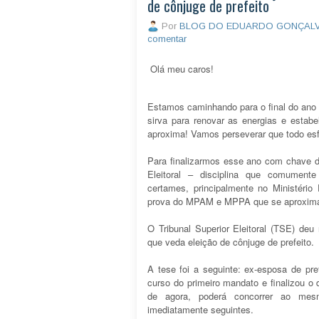
de cônjuge de prefeito
Por
BLOG DO EDUARDO GONÇAL
comentar
Olá meu caros!
Estamos caminhando para o final do ano 
sirva para renovar as energias e estab
aproxima! Vamos perseverar que todo es
Para finalizarmos esse ano com chave de
Eleitoral – disciplina que comument
certames, principalmente no Ministéri
prova do MPAM e MPPA que se aproxim
O Tribunal Superior Eleitoral (TSE) de
que veda eleição de cônjuge de prefeito.
A tese foi a seguinte: ex-esposa de pre
curso do primeiro mandato e finalizou o 
de agora, poderá concorrer ao mesm
imediatamente seguintes.