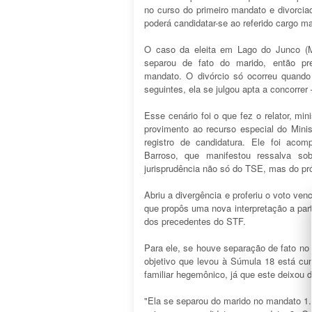
no curso do primeiro mandato e divorci
poderá candidatar-se ao referido cargo maj
O caso da eleita em Lago do Junco (
separou de fato do marido, então pref
mandato. O divórcio só ocorreu quando 
seguintes, ela se julgou apta a concorrer
Esse cenário foi o que fez o relator, min
provimento ao recurso especial do Ministé
registro de candidatura. Ele foi acom
Barroso, que manifestou ressalva so
jurisprudência não só do TSE, mas do pr
Abriu a divergência e proferiu o voto ve
que propôs uma nova interpretação a par
dos precedentes do STF.
Para ele, se houve separação de fato no
objetivo que levou à Súmula 18 está cum
familiar hegemônico, já que este deixou de
"Ela se separou do marido no mandato 1