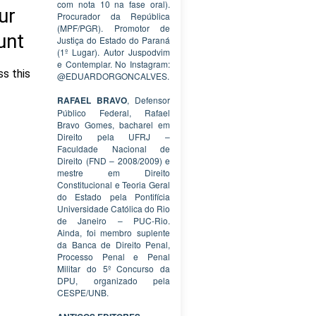
com nota 10 na fase oral).
Procurador da República
(MPF/PGR). Promotor de
Justiça do Estado do Paraná
(1º Lugar). Autor Juspodvim
e Contemplar. No Instagram:
@EDUARDORGONCALVES.
RAFAEL BRAVO
, Defensor
Público Federal, Rafael
Bravo Gomes, bacharel em
Direito pela UFRJ –
Faculdade Nacional de
Direito (FND – 2008/2009) e
mestre em Direito
Constitucional e Teoria Geral
do Estado pela Pontifícia
Universidade Católica do Rio
de Janeiro – PUC-Rio.
Ainda, foi membro suplente
da Banca de Direito Penal,
Processo Penal e Penal
Militar do 5º Concurso da
DPU, organizado pela
CESPE/UNB.