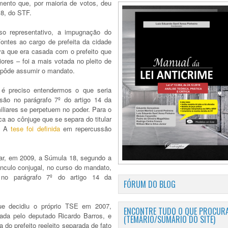
ento que, por maioria de votos, deu
18, do STF.
o representativo, a impugnação do
Fontes ao cargo de prefeita da cidade
iva que era casada com o prefeito que
ores – foi a mais votada no pleito de
 pôde assumir o mandato.
 é preciso entendermos o que seria
isão no parágrafo 7º do artigo 14 da
miliares se perpetuem no poder. Para o
ca ao cônjuge que se separa do titular
o. A
tese foi definida
em repercussão
ar, em 2009, a Súmula 18, segundo a
ínculo conjugal, no curso do mandato,
a no parágrafo 7º do artigo 14 da
FÓRUM DO BLOG
ue decidiu o próprio TSE em 2007,
ENCONTRE TUDO O QUE PROCURA
zada pelo deputado Ricardo Barros, e
(TEMÁRIO/SUMÁRIO DO SITE)
do prefeito reeleito separada de fato