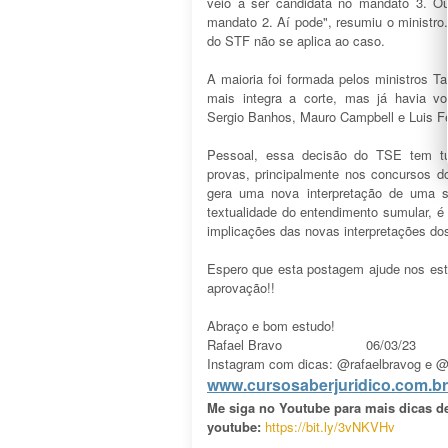
veio a ser candidata no mandato 3. Ou
mandato 2. Aí pode", resumiu o ministro
do STF não se aplica ao caso.
A maioria foi formada pelos ministros Ta
mais integra a corte, mas já havia vo
Sergio Banhos, Mauro Campbell e Luis F
Pessoal, essa decisão do TSE tem tu
provas, principalmente nos concursos 
gera uma nova interpretação de uma s
textualidade do entendimento sumular, 
implicações das novas interpretações dos
Espero que esta postagem ajude nos es
aprovação!!
Abraço e bom estudo!
Rafael Bravo 06/03/23
Instagram com dicas: @rafaelbravog e @
www.cursosaberjuridico.com.br
Me siga no Youtube para mais dicas de
youtube:
https://bit.ly/3vNKVHv