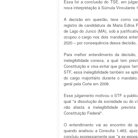
Essa foi a conclusão do TSE, em julgam
nova interpretação à Súmula Vinculante 
A decisão em questão, teve como cas
registro de candidatura de Maria Edina 
de Lago do Junco (MA), sob a justificat
ocupou o cargo nos dois mandatos anteri
2020 – por consequência dessa decisão,
Para melhor entendimento da decisão,
inelegibilidade conexa, a qual tem prev
Constituição e visa evitar que grupos fa
STF, essa inelegibilidade também se apli
do cargo majoritário durante o mandat
geral pela Corte em 2008.
Esse julgamento motivou o STF a public
qual "a dissolução da sociedade ou do v
não afasta a inelegibilidade previst
Constituição Federal".
O entendimento vai ao encontro do q
quando analisou a Consulta 1.463, ajui
concluiu expressamente que "a ex-esposa 