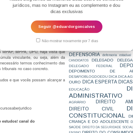
 seja, houve um todo interstício do
CONCURSO
CONCURSO 
jurídicos, mas no Instagram eu as complemento e dou
. Por isso, entendeu que a Súmula 18
CONCURSOS
CONCURSOS 
dicas exclusivas
CONCURSOS NÍVEL HARD
C
TEMPORÁRIA
CONVENÇÃO 169
C
CORTE INTERA
rcísio de Vieira de Carvalho (que não
INTERNACIONAL
Seguir @eduardorgoncalves
CPC2015
CRI
CPI
CPR
tado quando iniciado o julgamento),
CRONOGRAMA
CTB
CURIOSIDADES
elipe Salomão.
CURSO
CURSO ESTUDO DE CASO - T
Não mostrar novamente por 7 dias
PARA A SUBJETIVA
CURSO PROVA D
do para ser cobrado nas próximas
DE
CURSO PROVA ORAL
DEBATE
do MPAP, MPPA, DPU, haja vista que
DEFENSORIA
defensoria estadual
úmula vinculante, ou seja, além da
DELEGADO
DELEGA
CANDIDATOS
é necessário termos conhecimento das
DEPO
DELEGADO FEDERAL
 tribunais no caso concreto.
DEPOIMENTO DE AP
DESAFIOBLOGDOEDU
DICA
DICA A
tudos e que vocês possam alcançar a
DICA ESPERTA
DICAS
OURO
D
EDUCAÇÃO
ADMINISTRATIVO
DIREITO AMB
AGRÁRIO
D
cursosaberjuridico
DIREITO CIVIL
CONSTITUCIONAL
D
 estudos! canal do
CRIANÇA E DO ADOLESCENTE
D
SAÚDE
DIREITO DA SEGURIDADE SOCIA
DIREITO DO CONSUMIDO
ENSINO