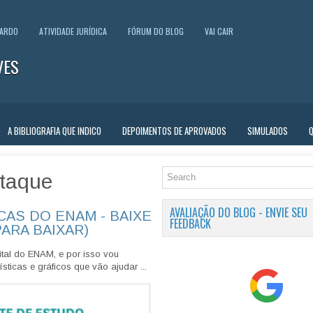
UARDO
ATIVIDADE JURÍDICA
FÓRUM DO BLOG
VAI CAIR
VES
A BIBLIOGRAFIA QUE INDICO
DEPOIMENTOS DE APROVADOS
SIMULADOS
taque
AVALIAÇÃO DO BLOG - ENVIE SEU
CAS DO ENAM - BAIXE
FEEDBACK
PARA BAIXAR)
tal do ENAM, e por isso vou
sticas e gráficos que vão ajudar ...