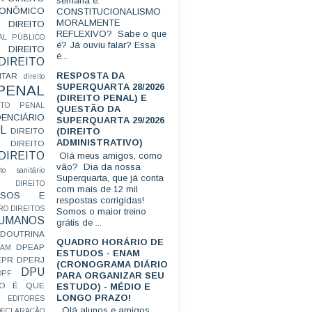
semana é:
CONÔMICO
CONSTITUCIONALISMO
MORALMENTE
DIREITO
REFLEXIVO? Sabe o que
AL PÚBLICO
é? Já ouviu falar? Essa
DIREITO
é...
DIREITO
RESPOSTA DA
ITAR
direito
SUPERQUARTA 28/2026
 PENAL
(DIREITO PENAL) E
EITO PENAL
QUESTÃO DA
ENCIÁRIO
SUPERQUARTA 29/2026
L
(DIREITO
DIREITO
ADMINISTRATIVO)
DIREITO
DIREITO
Olá meus amigos, como
vão? Dia da nossa
ito sanitário
Superquarta, que já conta
DIREITO
com mais de 12 mil
FUSOS E
respostas corrigidas!
RO
DIREITOS
Somos o maior treino
HUMANOS
grátis de ...
DOUTRINA
QUADRO HORÁRIO DE
DPEAP
EAM
ESTUDOS - ENAM
EPR
DPERJ
(CRONOGRAMA DIÁRIO
DPU
DPF
PARA ORGANIZAR SEU
O É QUE
ESTUDO) - MÉDIO E
LONGO PRAZO!
EDITORES
Olá alunos e amigos.
ECLARAÇÃO