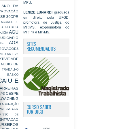
MPU.
 ANO DA
PROVAÇÃO
LENIZE LUNARDI
, graduada
ASE
30CPR
em direito pela UFGD,
promotora de Justiça do
ACORDO DE
MP/MS, ex-promotora do
R
ADVOCACIA
MP/PR e MP/MS.
AGU
LÍCIA
JUDICIÁRIO
AOS
SITES
ME
RECOMENDADOS
ROVAÇÕES
NTO
ART. 28
ATIVIDADE
AUDIO DE
 TRABALHO
BÁSICO
CAIU E
ARREIRAS
CESPE
SPE
COACHING
OLABORAÇÃO
CURSO SABER
PREPARAR
JURÍDICO
MISSO DE
ENTRAÇÃO
URSEIROS