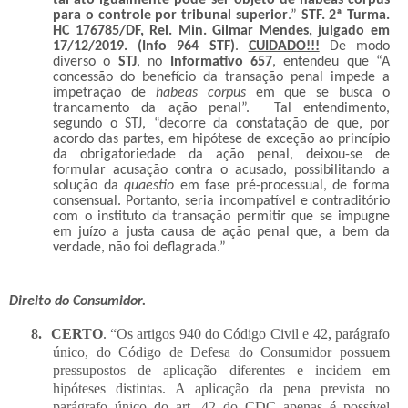
para o controle por tribunal superior
.”
STF. 2ª Turma.
HC 176785/DF, Rel. Min. Gilmar Mendes, julgado em
17/12/2019. (Info 964 STF)
.
CUIDADO!!!
De modo
diverso o
STJ
, no
Informativo 657
, entendeu que “A
concessão do benefício da transação penal impede a
impetração de
habeas corpus
em que se busca o
trancamento da ação penal”. Tal entendimento,
segundo o STJ, “decorre da constatação de que, por
acordo das partes, em hipótese de exceção ao princípio
da obrigatoriedade da ação penal, deixou-se de
formular acusação contra o acusado, possibilitando a
solução da
quaestio
em fase pré-processual, de forma
consensual. Portanto, seria incompatível e contraditório
com o instituto da transação permitir que se impugne
em juízo a justa causa de ação penal que, a bem da
verdade, não foi deflagrada.”
Direito do Consumidor.
8.
CERTO
. “Os artigos 940 do Código Civil e 42, parágrafo
único, do Código de Defesa do Consumidor possuem
pressupostos de aplicação diferentes e incidem em
hipóteses distintas. A aplicação da pena prevista no
parágrafo único do art. 42 do CDC apenas é possível