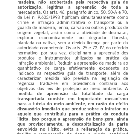
madeira, não acobertada pela respectiva guia de
autorização,
legitima a apreensão de toda a
mercadoria
. Os arts. 46, parágrafo único, 50, 50-A e 70,
da Lei n. 9.605/1998 tipificam simultaneamente como
crime e infração administrativa o transporte ou a
guarda de madeira, lenha, carvão ou outros produtos de
origem vegetal, assim como a atividade de desmatar,
explorar economicamente ou degradar floresta,
plantada ou nativa, sem a devida licença por parte da
autoridade competente. Os arts. 25 e 72, IV, do referido
normativo, por sua vez, disciplinam a apreensão dos
produtos e instrumentos utilizados na prática da
infração ambiental. Reduzir a apreensão de madeira ao
quantitativo de carga efetivamente excedente ao
indicado na respectiva guia de transporte, além de
caracterizar medida não prevista na legislação de
regência, traduz-se em providência contrária aos
objetivos das leis de proteção ao meio ambiente.
A
medida de apreensão da totalidade da carga
transportada consiste em importante mecanismo
para a tutela do meio ambiente, em razão do efeito
dissuasório imediato que produz sobre o infrator ou
aquele que contribuiu para a prática da conduta
ilícita. Isso porque a apreensão de bens gera, ainda
que provisoriamente, a descapitalização da parte
envolvida no ilícito, evita a reiteração da prática,