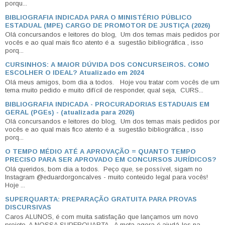
porqu...
BIBLIOGRAFIA INDICADA PARA O MINISTÉRIO PÚBLICO
ESTADUAL (MPE) CARGO DE PROMOTOR DE JUSTIÇA (2026)
Olá concursandos e leitores do blog, Um dos temas mais pedidos por
vocês e ao qual mais fico atento é a sugestão bibliográfica , isso
porq...
CURSINHOS: A MAIOR DÚVIDA DOS CONCURSEIROS. COMO
ESCOLHER O IDEAL? Atualizado em 2024
Olá meus amigos, bom dia a todos. Hoje vou tratar com vocês de um
tema muito pedido e muito difícil de responder, qual seja, CURS...
BIBLIOGRAFIA INDICADA - PROCURADORIAS ESTADUAIS EM
GERAL (PGEs) - (atualizada para 2026)
Olá concursandos e leitores do blog, Um dos temas mais pedidos por
vocês e ao qual mais fico atento é a sugestão bibliográfica , isso
porq...
O TEMPO MÉDIO ATÉ A APROVAÇÃO = QUANTO TEMPO
PRECISO PARA SER APROVADO EM CONCURSOS JURÍDICOS?
Olá queridos, bom dia a todos. Peço que, se possível, sigam no
Instagram @eduardorgoncalves - muito conteúdo legal para vocês!
Hoje ...
SUPERQUARTA: PREPARAÇÃO GRATUITA PARA PROVAS
DISCURSIVAS
Caros ALUNOS, é com muita satisfação que lançamos um novo
projeto, A NOSSA SUPERQUARTA. A meta agora é ajudá-los na