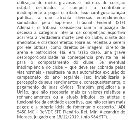
utilização de meios gravosos e indiretos de coerção
estatal destinados a compelir o contribuinte
inadimplente a pagar o tributo.
Isso configura sanção
política
, o que afronta diversos entendimentos
sumulados pelo Supremo Tribunal Federal (STF)
Ademais, o Tribunal considerou que a imposição de
decesso a categoria inferior da competição esportiva
acarreta a verdadeira morte civil do clube, diante dos
imediatos e drásticos efeitos sobre as receitas a serem
por ele obtidas, como direitos de imagem, direito de
arena e patrocínios. Há, em razão disso, uma grave
desproporcionalidade na consequência prevista na lei
para o comportamento do clube. Se eventual
inadimplência do clube – que deve ser cobrada pelas
vias normais – resultasse na sua automática exclusão do
campeonato do ano seguinte, isso inviabilizaria a
percepção de seus rendimentos e, consequentemente, o
pagamento de suas dívidas. Também prejudicaria a
União, que não receberia mais os valores relativos a
refinanciamentos ou a atuais tributos; os atletas e
funcionários da entidade esportiva, que não seriam mais
pagos; e a própria ideia de fomentar o desporto.” ADI
5450 MC – Ref/DF. STF. Plenário. Rel. Min. Alexandre de
Moraes, julgado em 18/12/2019. (Info 964 STF).