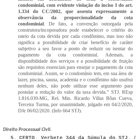
condominial, com evidente violação do inciso I do art.
1.334 do CC/2002, que assenta expressamente a
observância da proporcionalidade da cota
condominial
. De fato, a convenção outorgada pela
construtora/incoporadora pode estabelecer o critério do
rateio da cota devida por cada condômino, mas isso não
significa a possibilidade de criar benefício de caráter
subjetivo a seu favor a ponto de reduzir ou isentar do
pagamento da cota condominial. Ademais, a
disponibilidade dos serviços e a possibilidade de fruição
são requisitos essenciais para ensejar o pagamento da cota
condominial. Assim, se o condomínio tem, em sua área de
lazer, piscina, sauna, academia e o condômino não usufrui
nenhum deles, não pode utilizar esse argumento para
postular a redução do valor da taxa devida.”
STJ. REsp
1.816.039-MG, Rel. Min. Ricardo Villas Bôas Cueva,
Terceira Turma, por unanimidade, julgado em 04/2/2020,
DJe 06/02/2020. (Info 664 STJ).
Direito Processual Civil.
5.
CERTO
. 
Verbete 344 da Súmula do STJ
, C