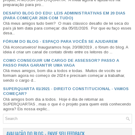
preparação para pro...
DESAFIO BLOG DO EDU: LEIS ADMINISTRATIVAS EM 20 DIAS
(PARA COMEÇAR 2026 COM TUDO)
Olá meus amigos tudo bem? O mais clássico desafio de lei seca do
país já tem data para começar: dia 05/01/2026. Por que eu faço esses
desa...
FÓRUM DO BLOG - ESPAÇO PARA VOCÊS SE AJUDAREM
Olá #concurseiros! Inauguramos hoje, 20/08/2019 , o fórum do blog. A
ideia é criar um canal de contato direto entre os leitores do ...
COMO CONSEGUIR UM CARGO DE ASSESSOR? PASSO A
PASSO PARA GARANTIR UMA VAGA
Olá meus amigos, bom dia a todos e todas. Muitos de vocês se
formam agora no começo de 2024 e precisam começar a trabalhar,
sendo o cargo d...
SUPERQUARTA 01/2021 - DIREITO CONSTITUCIONAL - VAMOS
COMEÇAR?
Olá amigos bom dia a todos. Hoje é dia de retomar as
SUPERQUARTAS , mas o que é o projeto para quem está conhecendo
agora? Eis nossa explic...
AVALIAÇÃO DO BLOG - ENVIE SEU FEEDBACK