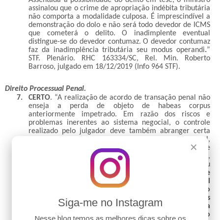
Assentada a possibilidade do delito em tese, o ministro
assinalou que o crime de apropriação indébita tributária
não comporta a modalidade culposa. É imprescindível a
demonstração do dolo e não será todo devedor de ICMS
que cometerá o delito. O inadimplente eventual
distingue-se do devedor contumaz. O devedor contumaz
faz da inadimplência tributária seu modus operandi
.
”
STF. Plenário. RHC 163334/SC, Rel. Min. Roberto
Barroso, julgado em 18/12/2019 (Info 964 STF).
Direito Processual Penal.
7.
CERTO
. “
A realização de acordo de transação penal não
enseja a perda de objeto de habeas corpus
anteriormente impetrado. Em razão dos riscos e
problemas inerentes ao sistema negocial, o controle
realizado pelo julgador deve também abranger certa
verificação sobre a legitimidade da persecução penal,
✕
visto que o Estado não pode autorizar a imposição de
uma pena em situações ilegítimas, como, por exemplo,
em quadros de manifesta atipicidade da conduta ou
extinção da punibilidade do imputado.
Assim, não se
pode permitir que o aceite à transação penal
inviabilize o questionamento judicial à persecução
penal. Ou seja, não se pode aceitar que um habeas
Siga-me no Instagram
corpus, que, entre outros requerimentos, aponta a
atipicidade da conduta, seja declarado prejudicado
Nesse blog temos as melhores dicas sobre os