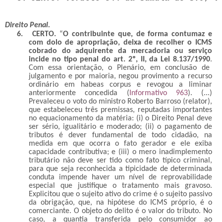
Direito Penal.
6.
CERTO.
“
O contribuinte que, de forma contumaz e
com dolo de apropriação, deixa de recolher o ICMS
cobrado do adquirente da mercadoria ou serviço
incide no tipo penal do art. 2º, II, da Lei 8.137/1990
.
Com essa orientação, o Plenário, em conclusão de
julgamento e por maioria, negou provimento a recurso
ordinário em habeas corpus e revogou a liminar
anteriormente concedida (
Informativo 963
). (...)
Prevaleceu o voto do ministro Roberto Barroso (relator),
que estabeleceu três premissas, reputadas importantes
no equacionamento da matéria: (i) o Direito Penal deve
ser sério, igualitário e moderado; (ii) o pagamento de
tributos é dever fundamental de todo cidadão, na
medida em que ocorra o fato gerador e ele exiba
capacidade contributiva; e (iii) o mero inadimplemento
tributário não deve ser tido como fato típico criminal,
para que seja reconhecida a tipicidade de determinada
conduta impende haver um nível de reprovabilidade
especial que justifique o tratamento mais gravoso.
Explicitou que o sujeito ativo do crime é o sujeito passivo
da obrigação, que, na hipótese do ICMS próprio, é o
comerciante. O objeto do delito é o valor do tributo. No
caso, a quantia transferida pelo consumidor ao