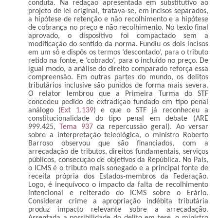
conduta. Na redação apresentada em substitutivo ao
projeto de lei original, tratava-se, em incisos separados,
a hipótese de retenção e não recolhimento e a hipótese
de cobrança no preço e não recolhimento. No texto final
aprovado, o dispositivo foi compactado sem a
modificação do sentido da norma. Fundiu os dois incisos
em um só e dispôs os termos ‘descontado’, para o tributo
retido na fonte, e ‘cobrado’, para o incluído no preço.
De
igual modo, a análise do direito comparado reforça essa
compreensão. Em outras partes do mundo, os delitos
tributários inclusive são punidos de forma mais severa.
O relator lembrou que a Primeira Turma do STF
concedeu pedido de extradição fundado em tipo penal
análogo (
Ext 1.139
) e que o STF já reconheceu a
constitucionalidade do tipo penal em debate (ARE
999.425,
Tema 937
da repercussão geral).
Ao versar
sobre a interpretação teleológica, o ministro Roberto
Barroso observou que são financiados, com a
arrecadação de tributos, direitos fundamentais, serviços
públicos, consecução de objetivos da República. No País,
o ICMS é o tributo mais sonegado e a principal fonte de
receita própria dos Estados-membros da Federação.
Logo, é inequívoco o impacto da falta de recolhimento
intencional e reiterado do ICMS sobre o Erário.
Considerar crime a apropriação indébita tributária
produz impacto relevante sobre a arrecadação.