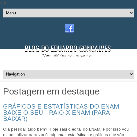
//]]>
BLOG DO EDUARDO GONÇALVES
Dicas diárias de aprovados.
Postagem em destaque
GRÁFICOS E ESTATÍSTICAS DO ENAM -
BAIXE O SEU - RAIO-X ENAM (PARA
BAIXAR)
Olá pessoal, tudo bem? Hoje saiu o edital do ENAM, e por isso vou
disponibilizar para vocês algumas estatísticas e gráficos que vão