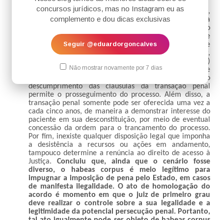
em razão do aceite à barganha penal.
concursos jurídicos, mas no Instagram eu as
Ainda que os acordos penais pressuponham,
complemento e dou dicas exclusivas
corretamente, a voluntariedade do réu, ou seja, a sua
vontade não coagida no sentido de aceitar a imposição
da pena proposta, há relevantes críticas ao sistema de
Seguir @eduardorgoncalves
justiça negocial, em razão de possíveis abusos que
viciam a voluntariedade do réu e podem ocasionar,
inclusive, o aceite ao acordo por pessoas inocentes. (...)
Não mostrar novamente por 7 dias
A celebração do acordo, por si só, não afasta o interesse
do imputado no habeas corpus. Primeiramente, o
descumprimento das cláusulas da transação penal
permite o prosseguimento do processo. Além disso, a
transação penal somente pode ser oferecida uma vez a
cada cinco anos, de maneira a demonstrar interesse do
paciente em sua desconstituição, por meio de eventual
concessão da ordem para o trancamento do processo.
Por fim, inexiste qualquer disposição legal que imponha
a desistência a recursos ou ações em andamento,
tampouco determine a renúncia ao direito de acesso à
Justiça.
Concluiu que, ainda que o cenário fosse
diverso, o habeas corpus é meio legítimo para
impugnar a imposição de pena pelo Estado, em casos
de manifesta ilegalidade. O ato de homologação do
acordo é momento em que o juiz de primeiro grau
deve realizar o controle sobre a sua legalidade e a
legitimidade da potencial persecução penal. Portanto,
tal ato igualmente pode ser objeto de habeas corpus