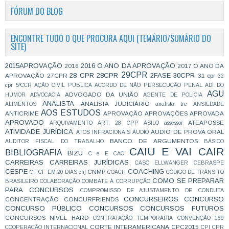
FÓRUM DO BLOG
ENCONTRE TUDO O QUE PROCURA AQUI (TEMÁRIO/SUMÁRIO DO
SITE)
2015APROVAÇÃO
2016 O ANO DA APROVAÇÃO
2016
2017 O ANO DA
29CPR
28 CPR
28CPR
2FASE
30CPR
APROVAÇÃO
27CPR
31 cpr
32
cpr
5ªCCR
AÇÃO CIVIL PÚBLICA
ACORDO DE NÃO PERSECUÇÃO PENAL
ADI DO
AGU
ADVOGADO DA UNIÃO
HUMOR
ADVOCACIA
AGENTE DE POLÍCIA
ANALISTA
ANALISTA JUDICIÁRIO
ALIMENTOS
analista tre
ANSIEDADE
AOS ESTUDOS
ANTICRIME
APROVAÇÃO
APROVAÇÕES
APROVADA
APROVADO
ATEAPOSSE
ARQUIVAMENTO
ART. 28 CPP
ASILO
assessor
ATIVIDADE JURÍDICA
AUDIO DE PROVA ORAL
ATOS INFRACIONAIS
ÁUDIO
BANCO DE ARGUMENTOS
AUDITOR FISCAL DO TRABALHO
BÁSICO
CAIU E VAI CAIR
BIBLIOGRAFIA
BIZU
C e E
CAC
CARREIRAS
CARREIRAS JURÍDICAS
CASO ELLWANGER
CEBRASPE
CESPE
COACHING
CNMP
CF
CF EM 20 DIAS
cnj
COACH
CÓDIGO DE TRÂNSITO
COMO SE PREPARAR
BRASILEIRO
COLABORAÇÃO
COMBATE À CORRUPÇÃO
PARA CONCURSOS
COMPROMISSO DE AJUSTAMENTO DE CONDUTA
CONCURSEIROS
CONCURSO
CONCENTRAÇÃO
CONCURFRIENDS
CONCURSO PÚBLICO
CONCURSOS
CONCURSOS FUTUROS
CONCURSOS NÍVEL HARD
CONTRATAÇÃO TEMPORÁRIA
CONVENÇÃO 169
CORTE INTERAMERICANA
CPC2015
COOPERAÇÃO INTERNACIONAL
CPI
CPR