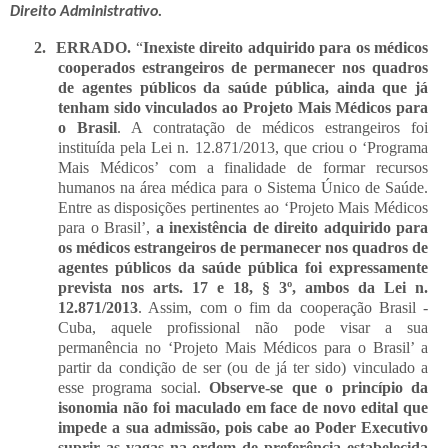
Direito Administrativo.
2.
ERRADO.
“
Inexiste direito adquirido para os médicos
cooperados estrangeiros de permanecer nos quadros
de agentes públicos da saúde pública, ainda que já
tenham sido vinculados ao Projeto Mais Médicos para
o Brasil
.
A contratação de médicos estrangeiros foi
instituída pela Lei n. 12.871/2013, que criou o ‘Programa
Mais Médicos’ com a finalidade de formar recursos
humanos na área médica para o Sistema Único de Saúde.
Entre as disposições pertinentes ao ‘Projeto Mais Médicos
para o Brasil’,
a inexistência de direito adquirido para
os médicos estrangeiros de permanecer nos quadros de
agentes públicos da saúde pública foi expressamente
prevista nos arts. 17 e 18, § 3º, ambos da Lei n.
12.871/2013
. Assim, com o fim da cooperação Brasil -
Cuba, aquele profissional não pode visar a sua
permanência no ‘Projeto Mais Médicos para o Brasil’ a
partir da condição de ser (ou de já ter sido) vinculado a
esse programa social.
Observe-se que o princípio da
isonomia não foi maculado em face de novo edital que
impede a sua admissão, pois cabe ao Poder Executivo
suprir as vagas na ordem de preferência estabelecida