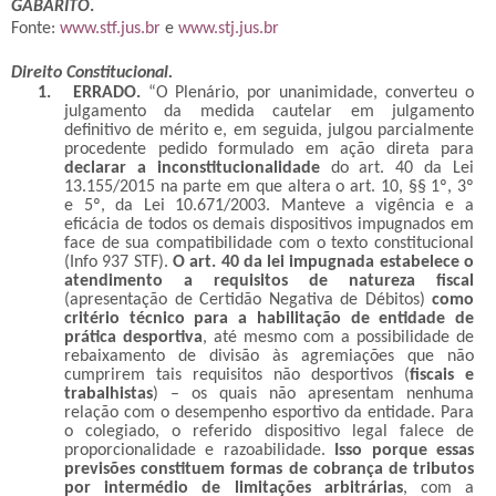
GABARITO
.
Fonte:
www.stf.jus.br
e
www.stj.jus.br
Direito Constitucional.
1.
ERRADO.
“
O Plenário, por unanimidade, converteu o
julgamento da medida cautelar em julgamento
definitivo de mérito e, em seguida, julgou parcialmente
procedente pedido formulado em ação direta para
declarar a inconstitucionalidade
do art. 40 da Lei
13.155/2015 na parte em que altera o art. 10, §§ 1º, 3º
e 5º, da Lei 10.671/2003. Manteve a vigência e a
eficácia de todos os demais dispositivos impugnados em
face de sua compatibilidade com o texto constitucional
(Info 937 STF).
O art. 40 da lei impugnada estabelece o
atendimento a requisitos de natureza fiscal
(apresentação de Certidão Negativa de Débitos)
como
critério técnico para a habilitação de entidade de
prática desportiva
, até mesmo com a possibilidade de
rebaixamento de divisão às agremiações que não
cumprirem tais requisitos não desportivos (
fiscais e
trabalhistas
) – os quais não apresentam nenhuma
relação com o desempenho esportivo da entidade.
Para
o colegiado, o referido dispositivo legal falece de
proporcionalidade e razoabilidade.
Isso porque essas
previsões constituem formas de cobrança de tributos
por intermédio de limitações arbitrárias
, com a