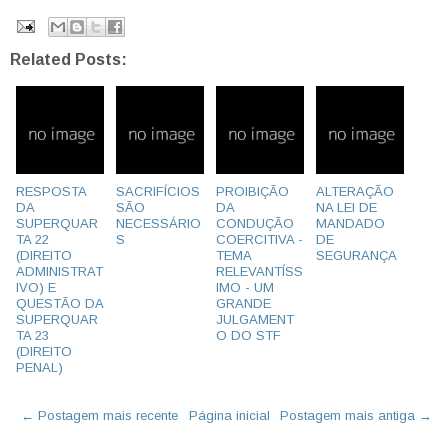
Related Posts:
RESPOSTA
SACRIFÍCIOS
PROIBIÇÃO
ALTERAÇÃO
DA
SÃO
DA
NA LEI DE
SUPERQUAR
NECESSÁRIO
CONDUÇÃO
MANDADO
TA 22
S
COERCITIVA -
DE
(DIREITO
TEMA
SEGURANÇA
ADMINISTRAT
RELEVANTÍSS
IVO) E
IMO - UM
QUESTÃO DA
GRANDE
SUPERQUAR
JULGAMENT
TA 23
O DO STF
(DIREITO
PENAL)
← Postagem mais recente
Página inicial
Postagem mais antiga →