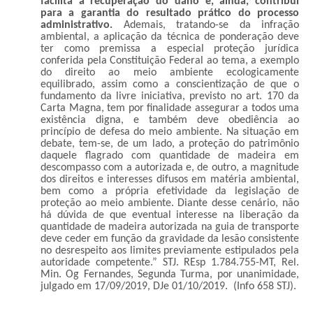
facilita a recuperação do dano e, ainda, contribui
para a garantia do resultado prático do processo
administrativo.
Ademais, tratando-se da infração
ambiental, a aplicação da técnica de ponderação deve
ter como premissa a especial proteção jurídica
conferida pela Constituição Federal ao tema, a exemplo
do direito ao meio ambiente ecologicamente
equilibrado, assim como a conscientização de que o
fundamento da livre iniciativa, previsto no art. 170 da
Carta Magna, tem por finalidade assegurar a todos uma
existência digna, e também deve obediência ao
princípio de defesa do meio ambiente. Na situação em
debate, tem-se, de um lado, a proteção do patrimônio
daquele flagrado com quantidade de madeira em
descompasso com a autorizada e, de outro, a magnitude
dos direitos e interesses difusos em matéria ambiental,
bem como a própria efetividade da legislação de
proteção ao meio ambiente. Diante desse cenário, não
há dúvida de que eventual interesse na liberação da
quantidade de madeira autorizada na guia de transporte
deve ceder em função da gravidade da lesão consistente
no desrespeito aos limites previamente estipulados pela
autoridade competente.” STJ. REsp 1.784.755-MT, Rel.
Min. Og Fernandes, Segunda Turma, por unanimidade,
julgado em 17/09/2019, DJe 01/10/2019. (Info 658 STJ).