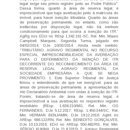
legal exige seu prévio registro junto ao Poder Público".
Dessa forma, quanto à área de reserva legal, é
imprescindível que haja averbação junto à matrícula do
imóvel, para haver isenção tributária. Quanto às áreas
de preservação permanente, no entanto, como são
instituídas por disposição legal, não há nenhum
condicionamento para que ocorra a isenção do ITR.”
AgRg nos EDcl no REsp 1.342.161-SC, Rel. Min. Mauro
Campbell Marques, Segunda Turma, julgado em
04/02/2014, DJe 10/02/2014. Ainda neste sentido:
“TRIBUTÁRIO. AGRAVO REGIMENTAL NO RECURSO
ESPECIAL. IMPRESCINDIBILIDADE DA AVERBAÇÃO
PARA O DEFERIMENTO DA ISENÇÃO DE ITR
DECORRENTE DO RECONHECIMENTO DA ÁREA DE
RESERVA LEGAL. AGRAVO REGIMENTAL DA
SOCIEDADE EMPRESÁRIA A QUE SE NEGA
PROVIMENTO. 1. Este Superior Tribunal de Justiça
firmou o entendimento de que ser inexigível, para as
áreas de preservação permanente, a apresentação do
Ato Declaratório Ambiental com vistas à isenção do ITR.
Porém, tratando-se de área de reserva legal, é
imprescindível a sua averbação no respectivo registro
imobiliário (REsp. 1.638.210/MG, Rel. Min. OG
FERNANDES, DJe 5.12.2017; REsp. 1.450.344/SC, Rel.
Min. HERMAN BENJAMIN, DJe 19.12.2016; AgInt no
AREsp. 666.122/RN, Rel. Min. BENEDITO GONÇALVES,
DJe 10.10.2016; EDcl no AREsp 550.482/RS, Rel. Min.
SÉRGIO KUKINA, DJe 21.8.2015) 2. Agravo Regimental