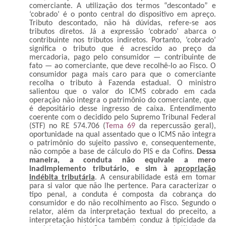
comerciante. A utilização dos termos “descontado” e
‘cobrado’ é o ponto central do dispositivo em apreço.
Tributo descontado, não há dúvidas, refere-se aos
tributos diretos. Já a expressão ‘cobrado’ abarca o
contribuinte nos tributos indiretos. Portanto, ‘cobrado’
significa o tributo que é acrescido ao preço da
mercadoria, pago pelo consumidor — contribuinte de
fato — ao comerciante, que deve recolhê-lo ao Fisco. O
consumidor paga mais caro para que o comerciante
recolha o tributo à Fazenda estadual.
O ministro
salientou que o valor do ICMS cobrado em cada
operação não integra o patrimônio do comerciante, que
é depositário desse ingresso de caixa. Entendimento
coerente com o decidido pelo Supremo Tribunal Federal
(STF) no RE 574.706 (
Tema 69
da repercussão geral),
oportunidade na qual assentado que o ICMS não integra
o patrimônio do sujeito passivo e, consequentemente,
não compõe a base de cálculo do PIS e da Cofins.
Dessa
maneira, a conduta não equivale a mero
inadimplemento tributário, e sim à
apropriação
indébita tributária
. A censurabilidade está em tomar
para si valor que não lhe pertence. Para caracterizar o
tipo penal, a conduta é composta da cobrança do
consumidor e do não recolhimento ao Fisco. Segundo o
relator, além da interpretação textual do preceito, a
interpretação histórica também conduz à tipicidade da