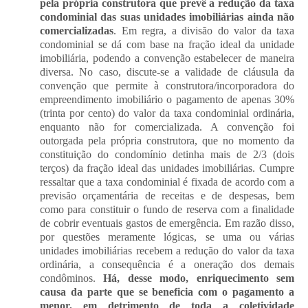
pela própria construtora que prevê a redução da taxa
condominial das suas unidades imobiliárias ainda não
comercializadas
.
Em regra, a divisão do valor da taxa
condominial se dá com base na fração ideal da unidade
imobiliária, podendo a convenção estabelecer de maneira
diversa. No caso, discute-se a validade de cláusula da
convenção que permite à construtora/incorporadora do
empreendimento imobiliário o pagamento de apenas 30%
(trinta por cento) do valor da taxa condominial ordinária,
enquanto não for comercializada. A convenção foi
outorgada pela própria construtora, que no momento da
constituição do condomínio detinha mais de 2/3 (dois
terços) da fração ideal das unidades imobiliárias. Cumpre
ressaltar que a taxa condominial é fixada de acordo com a
previsão orçamentária de receitas e de despesas, bem
como para constituir o fundo de reserva com a finalidade
de cobrir eventuais gastos de emergência. Em razão disso,
por questões meramente lógicas, se uma ou várias
unidades imobiliárias recebem a redução do valor da taxa
ordinária, a consequência é a oneração dos demais
condôminos.
Há, desse modo, enriquecimento sem
causa da parte que se beneficia com o pagamento a
menor, em detrimento de toda a coletividade