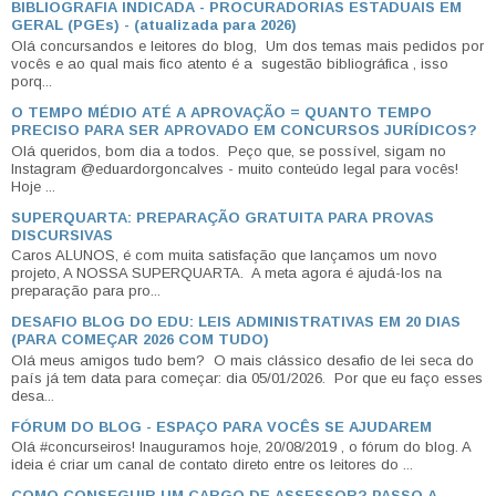
BIBLIOGRAFIA INDICADA - PROCURADORIAS ESTADUAIS EM
GERAL (PGEs) - (atualizada para 2026)
Olá concursandos e leitores do blog, Um dos temas mais pedidos por
vocês e ao qual mais fico atento é a sugestão bibliográfica , isso
porq...
O TEMPO MÉDIO ATÉ A APROVAÇÃO = QUANTO TEMPO
PRECISO PARA SER APROVADO EM CONCURSOS JURÍDICOS?
Olá queridos, bom dia a todos. Peço que, se possível, sigam no
Instagram @eduardorgoncalves - muito conteúdo legal para vocês!
Hoje ...
SUPERQUARTA: PREPARAÇÃO GRATUITA PARA PROVAS
DISCURSIVAS
Caros ALUNOS, é com muita satisfação que lançamos um novo
projeto, A NOSSA SUPERQUARTA. A meta agora é ajudá-los na
preparação para pro...
DESAFIO BLOG DO EDU: LEIS ADMINISTRATIVAS EM 20 DIAS
(PARA COMEÇAR 2026 COM TUDO)
Olá meus amigos tudo bem? O mais clássico desafio de lei seca do
país já tem data para começar: dia 05/01/2026. Por que eu faço esses
desa...
FÓRUM DO BLOG - ESPAÇO PARA VOCÊS SE AJUDAREM
Olá #concurseiros! Inauguramos hoje, 20/08/2019 , o fórum do blog. A
ideia é criar um canal de contato direto entre os leitores do ...
COMO CONSEGUIR UM CARGO DE ASSESSOR? PASSO A