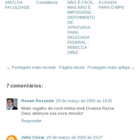
ANO) DA
Constância
NÃO É FÁCIL,
A USADA
FACULDADE.
MAS NÃO É
PARA O MPE
IMPOSSÍVEL -
DEPOIMENTO
DE
APROVADA
PARA
DELEGADA
FEDERAL -
REBECCA
DINIZ
← Postagem mais recente
Página inicial
Postagem mais antiga →
7 comentários:
Renan Rezende
29 de março de 2020 às 10:31
Muito orgulho de você minha irmã Doutora Raíza.
Deus abençoe sua nova missão!
Responder
Júlio César
29 de março de 2020 às 15:27