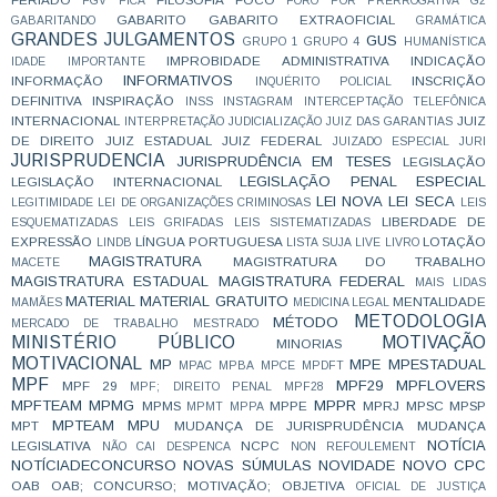
FGV
FICA
FORO POR PRERROGATIVA
G2
GABARITO
GABARITO EXTRAOFICIAL
GABARITANDO
GRAMÁTICA
GRANDES JULGAMENTOS
GUS
GRUPO 1
GRUPO 4
HUMANÍSTICA
IMPROBIDADE ADMINISTRATIVA
INDICAÇÃO
IDADE
IMPORTANTE
INFORMATIVOS
INFORMAÇÃO
INSCRIÇÃO
INQUÉRITO POLICIAL
DEFINITIVA
INSPIRAÇÃO
INSS
INSTAGRAM
INTERCEPTAÇÃO TELEFÔNICA
INTERNACIONAL
JUIZ
INTERPRETAÇÃO
JUDICIALIZAÇÃO
JUIZ DAS GARANTIAS
DE DIREITO
JUIZ ESTADUAL
JUIZ FEDERAL
JUIZADO ESPECIAL
JURI
JURISPRUDENCIA
JURISPRUDÊNCIA EM TESES
LEGISLAÇÃO
LEGISLAÇÃO PENAL ESPECIAL
LEGISLAÇÃO INTERNACIONAL
LEI NOVA
LEI SECA
LEGITIMIDADE
LEI DE ORGANIZAÇÕES CRIMINOSAS
LEIS
LIBERDADE DE
ESQUEMATIZADAS
LEIS GRIFADAS
LEIS SISTEMATIZADAS
EXPRESSÃO
LÍNGUA PORTUGUESA
LOTAÇÃO
LINDB
LISTA SUJA
LIVE
LIVRO
MAGISTRATURA
MAGISTRATURA DO TRABALHO
MACETE
MAGISTRATURA ESTADUAL
MAGISTRATURA FEDERAL
MAIS LIDAS
MATERIAL
MATERIAL GRATUITO
MENTALIDADE
MAMÃES
MEDICINA LEGAL
METODOLOGIA
MÉTODO
MERCADO DE TRABALHO
MESTRADO
MINISTÉRIO PÚBLICO
MOTIVAÇÃO
MINORIAS
MOTIVACIONAL
MP
MPE
MPESTADUAL
MPAC
MPBA
MPCE
MPDFT
MPF
MPF29
MPFLOVERS
MPF 29
MPF; DIREITO PENAL
MPF28
MPFTEAM
MPMG
MPPR
MPMS
MPPE
MPRJ
MPSC
MPSP
MPMT
MPPA
MPTEAM
MPU
MPT
MUDANÇA DE JURISPRUDÊNCIA
MUDANÇA
NOTÍCIA
LEGISLATIVA
NCPC
NÃO CAI DESPENCA
NON REFOULEMENT
NOTÍCIADECONCURSO
NOVAS SÚMULAS
NOVIDADE
NOVO CPC
OAB
OAB; CONCURSO; MOTIVAÇÃO;
OBJETIVA
OFICIAL DE JUSTIÇA