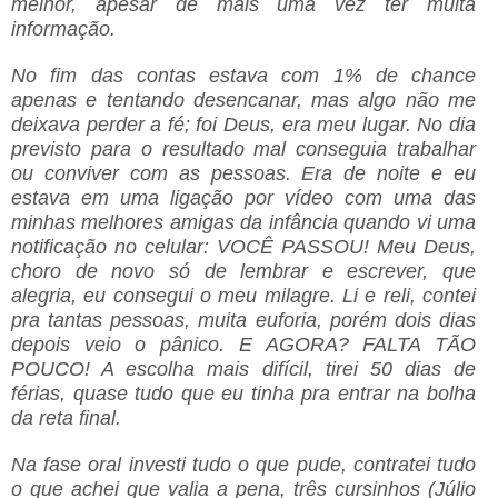
melhor, apesar de mais uma vez ter muita
informação.
No fim das contas estava com 1% de chance
apenas e tentando desencanar, mas algo não me
deixava perder a fé; foi Deus, era meu lugar. No dia
previsto para o resultado mal conseguia trabalhar
ou conviver com as pessoas. Era de noite e eu
estava em uma ligação por vídeo com uma das
minhas melhores amigas da infância quando vi uma
notificação no celular: VOCÊ PASSOU! Meu Deus,
choro de novo só de lembrar e escrever, que
alegria, eu consegui o meu milagre. Li e reli, contei
pra tantas pessoas, muita euforia, porém dois dias
depois veio o pânico. E AGORA? FALTA TÃO
POUCO! A escolha mais difícil, tirei 50 dias de
férias, quase tudo que eu tinha pra entrar na bolha
da reta final.
Na fase oral investi tudo o que pude, contratei tudo
o que achei que valia a pena, três cursinhos (Júlio