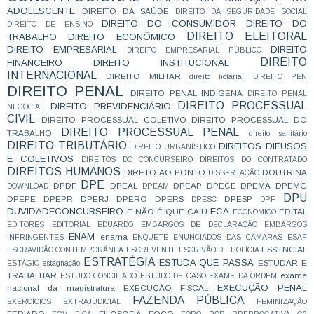
ADOLESCENTE
DIREITO DA SAÚDE
DIREITO DA SEGURIDADE SOCIAL
DIREITO DO CONSUMIDOR
DIREITO DO
DIREITO DE ENSINO
DIREITO ELEITORAL
TRABALHO
DIREITO ECONÔMICO
DIREITO EMPRESARIAL
DIREITO
DIREITO EMPRESARIAL PÚBLICO
DIREITO
FINANCEIRO
DIREITO INSTITUCIONAL
INTERNACIONAL
DIREITO MILITAR
direito notarial
DIREITO PEN
DIREITO PENAL
DIREITO PENAL INDÍGENA
DIREITO PENAL
DIREITO PROCESSUAL
DIREITO PREVIDENCIÁRIO
NEGOCIAL
CIVIL
DIREITO PROCESSUAL COLETIVO
DIREITO PROCESSUAL DO
DIREITO PROCESSUAL PENAL
TRABALHO
direito sanitário
DIREITO TRIBUTÁRIO
DIREITOS DIFUSOS
DIREITO URBANÍSTICO
E COLETIVOS
DIREITOS DO CONCURSEIRO
DIREITOS DO CONTRATADO
DIREITOS HUMANOS
DIRETO AO PONTO
DOUTRINA
DISSERTAÇÃO
DPE
DPDF
DPEAL
DPEAP
DPECE
DPEMA
DPEMG
DOWNLOAD
DPEAM
DPU
DPEPE
DPEPR
DPERJ
DPERO
DPERS
DPESP
DPESC
DPF
DUVIDADECONCURSEIRO
ECA
E NÃO É QUE CAIU
EDITAL
ECONOMICO
EDITORES
EDITORIAL
EDUARDO
EMBARGOS DE DECLARAÇÃO
EMBARGOS
ENAM
enama
INFRINGENTES
ENQUETE
ENUNCIADOS DAS CÂMARAS
ESAF
ESSENCIAL
ESCRAVIDÃO CONTEMPORÂNEA
ESCREVENTE
ESCRIVÃO DE POLÍCIA
ESTRATÉGIA
ESTUDA QUE PASSA
ESTUDAR E
ESTÁGIO
estagnação
TRABALHAR
exame
ESTUDO CONCILIADO
ESTUDO DE CASO
EXAME DA ORDEM
EXECUÇÃO PENAL
nacional da magistratura
EXECUÇÃO FISCAL
FAZENDA PÚBLICA
EXERCÍCIOS
EXTRAJUDICIAL
FEMINIZAÇÃO
FERIADO
FILOSOFIA
FOCO