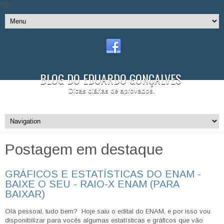
//]]>
BLOG DO EDUARDO GONÇALVES
Dicas diárias de aprovados.
Postagem em destaque
GRÁFICOS E ESTATÍSTICAS DO ENAM -
BAIXE O SEU - RAIO-X ENAM (PARA
BAIXAR)
Olá pessoal, tudo bem? Hoje saiu o edital do ENAM, e por isso vou
disponibilizar para vocês algumas estatísticas e gráficos que vão