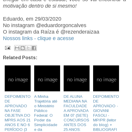
motivação dentro de si mesmo!
Eduardo, em 29/03/2020
No instagram @eduardorgoncalves
O instagram da Raíza é @rezenderaizaa
Nossos links - clique e acesse
Related Posts:
DEPOIMENTO
A Minha
DE ALUNA
DEPOIMENTO
DE
Trajetória até
MEDIANA NA
DE
APROVADO
o Ministério
FACULDADE
APROVADO -
NA FASE
Público
A APROVADA
GIOVANI
OBJETIVA DO
Federal: O
EM 07 (SETE)
FASOLI -
MPRS AOS 21
Poder da
CONCURSOS
MP/PR (leitor
ANOS E NO 6
Simplicidade
ANTES DOS
do blog) +
PERÍODO (3
e da
25 ANOS:
BIBLIOGRAFI