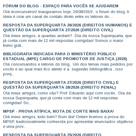
FÓRUM DO BLOG - ESPAÇO PARA VOCÊS SE AJUDAREM
Olá #concurseiros! Inauguramos hoje, 20/08/2019 , o fórum do blog. A
ideia é criar um canal de contato direto entre os leitores do ...
RESPOSTA DA SUPERQUARTA 26/2026 (DIREITOS HUMANOS) E
QUESTÃO DA SUPERQUARTA 27/2026 (DIREITO CIVIL)
Olá meus amigos, a quantas andam? Dia da nossa Superquarta, que
já conta com mais de 12 mil respostas corrigidas! Somos o maior
treino grát...
BIBLIOGRAFIA INDICADA PARA O MINISTÉRIO PÚBLICO
ESTADUAL (MPE) CARGO DE PROMOTOR DE JUSTIÇA (2026)
Olá concursandos e leitores do blog, Um dos temas mais pedidos por
vocês e ao qual mais fico atento é a sugestão bibliográfica , isso
porq...
RESPOSTA DA SUPERQUARTA 27/2026 (DIREITO CIVIL) E
QUESTÃO DA SUPERQUARTA 28/2026 (DIREITO PENAL)
Olá meus amigos, como vão? Prof. Eduardo aqui com vocês. Dia da
nossa Superquarta, que já conta com mais de 12 mil respostas
corrigidas! So...
MPSP - PROVA ATÍPICA, NOTA DE CORTE MAIS BAIXA!
Olá meus amigos, tudo bem? Bom dia! Ontem tivemos a prova do
MPSP, tradicionalmente conhecida por apresentar enunciados objetivos
e uma prov...
RESPOSTA DA SUPERQUARTA 25/2026 (DIREITO