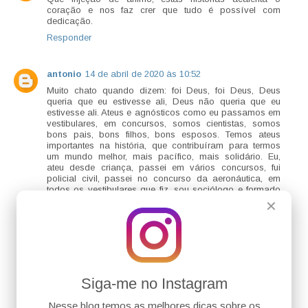
coração e nos faz crer que tudo é possível com
dedicação.
Responder
antonio
14 de abril de 2020 às 10:52
Muito chato quando dizem: foi Deus, foi Deus, Deus
queria que eu estivesse ali, Deus não queria que eu
estivesse ali. Ateus e agnósticos como eu passamos em
vestibulares, em concursos, somos cientistas, somos
bons pais, bons filhos, bons esposos. Temos ateus
importantes na história, que contribuíram para termos
um mundo melhor, mais pacífico, mais solidário. Eu,
ateu desde criança, passei em vários concursos, fui
policial civil, passei no concurso da aeronáutica, em
todos os vestibulares que fiz, sou sociólogo e formado
em direito, tenho duas pós-graduações e sou servidor
✕
da Justiça Federal. Além disso, tenho uma esposa há 22
anos e duas filhas maravilhosas, que me amam
bastante. Não tenho nada contra religiões nem
religiosos, mas quero deixar meu depoimento para dizer
que SIM, não importa se você crê ou não em Deus para
fazer sucesso, basta ter força, garra, dedicação, foco,
objetivo. Não precisamos atribuir a outrem nosso
Siga-me no Instagram
resultado positivo: venci por minha causa, por causa
das pessoas que amo. Portanto, ateus e agnósticos,
Nesse blog temos as melhores dicas sobre os