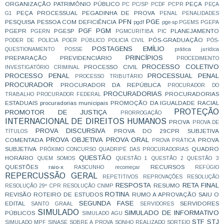
ORGANIZAÇÃO
PATRIMÔNIO PÚBLICO
PEÇA
PC
PC/SP
PCDF
PCPR
PEÇA
PEÇA PROCESSUAL
PEGADINHA DE PROVA
G1
PENAL
PENALIDADES
PFN
PGE
PESQUISA
PESSOA COM DEFICIÊNCIA
pgdf
pge-sp
PGEMS
PGEPA
PGF
PGM
PGEPR
PGESP
PLANEJAMENTO
PGERN
PGMCURITIBA
PIC
PÓS-GRADUAÇÃO
PODER DE POLÍCIA
POER PÚBLICO
POLICIA CIVIL
PÓS-
POSTAGENS EMÍLIO
QUESTIONAMENTO
POSSE
prática jurídica
PRINCÍPIOS
PREPARAÇÃO
PREVIDENCIÁRIO
PROCEDIMENTO
PROCESSO COLETIVO
PROCESSO CIVIL
INVESTIGATÓRIO CRIMINAL
PROCESSO PENAL
PROCESSUAL PENAL
PROCESSO TRIBUTÁRIO
PROCURADOR
PROCURADOR DA REPÚBLICA
PROCURADOR DO
PROCURADORIAS
PROCURADORIAS
TRABALHO
PROCURADOR FEDERAL
ESTADUAIS
procuradorias municipais
PROMOÇÃO DA IGUALDADE RACIAL
PROTEÇÃO
PROMOTOR DE JUSTIÇA
PRORROGAÇÃO
INTERNACIONAL DE DIREITOS HUMANOS
PROVA
PROVA DE
PROVA DISCURSIVA
PROVA DO 29CPR SUBJETIVA
TÍTULOS
PROVA OBJETIVA
PROVA ORAL
COMENTADA
PROVA
PROVA PRÁTICA
SUBJETIVA
QUADRO
PRÓXIMO CONCURSO
QUADRIPÉ DAS PROCURADORIAS
QUESTÃO
HORÁRIO
QUEM SOMOS
QUESTÃO 1
QUESTÃO 2
QUESTÃO 3
QUESTÕES
raio-x
RECURSOS
RASCUNHO
recomeçar
REFÚGIO
REPERCUSSÃO GERAL
REPETITIVOS
REPROVAÇÕES
RESOLUÇÃO
RESPOSTA
RETA FINAL
RESUMO
RESOLUÇÃO 29º CPR
RESOLUÇÃO CNMP
ROTINA
REVISÃO
ROTEIRO DE ESTUDOS
RUMO A APROVAÇÃO
SAIU O
SEGUNDA FASE
EDITAL
SERVIDORES
SANTO GRAAL
SERVIDORES
SIMULADO
SIMULADO DE INFORMATIVO
PÚBLICOS
SIMULADO AGU
STF
STJ
SIMULADO MPF
SINASE
SOBRE A PROVA
SONHO REALIZADO
SORTEIO