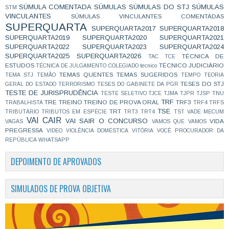
SÚMULA COMENTADA
SÚMULAS
SÚMULAS DO STJ
SÚMULAS
STM
VINCULANTES
SÚMULAS VINCULANTES COMENTADAS
SUPERQUARTA
SUPERQUARTA2017
SUPERQUARTA2018
SUPERQUARTA2019
SUPERQUARTA2020
SUPERQUARTA2021
SUPERQUARTA2022
SUPERQUARTA2023
SUPERQUARTA2024
SUPERQUARTA2025
SUPERQUARTA2026
TÉCNICA DE
TAC
TCE
ESTUDOS
TÉCNICO JUDICIÁRIO
TÉCNICA DE JULGAMENTO COLEGIADO
tecnico
TEMAS QUENTES
TEMAS SUGERIDOS
TEMA STJ
TEMÃO
TEMPO
TEORIA
TESES DO STJ
GERAL DO ESTADO
TERRORISMO
TESES DO GABINETE DA PGR
TESTE DE JURISPRUDÊNCIA
TESTE SELETIVO
TJCE
TJMA
TJPR
TJSP
TNU
TRF
TRE
TREINO
TREINO DE PROVA ORAL
TRF3
TRABALHISTA
TRF4
TRFS
TSE
TRT
TRIBUTÁRIO
TRIBUTOS EM ESPÉCIE
TRT3
TRT4
TST
VADE MECUM
VAI CAIR
VAI SAIR O CONCURSO
VIDA
VAGAS
VAMOS QUE VAMOS
PREGRESSA
VIDEO
VIOLÊNCIA DOMÉSTICA
VITÓRIA
VOCÊ PROCURADOR DA
REPÚBLICA
WHATSAPP
DEPOIMENTO DE APROVADOS
SIMULADOS DE PROVA OBJETIVA