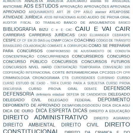
ANALISTA
ANALISTA JUDICIÁRIO
ALIMENTOS
analista tre
ANSIEDADE
AOS ESTUDOS
ANTICRIME
APROVAÇÃO
APROVAÇÕES
APROVADA
APROVADO
ATEAPOSSE
ARQUIVAMENTO
ART. 28 CPP
ASILO
assessor
ATIVIDADE JURÍDICA
AUDIO DE PROVA ORAL
ATOS INFRACIONAIS
ÁUDIO
BANCO DE ARGUMENTOS
AUDITOR FISCAL DO TRABALHO
BÁSICO
CAIU E VAI CAIR
BIBLIOGRAFIA
BIZU
C e E
CAC
CARREIRAS
CARREIRAS JURÍDICAS
CASO ELLWANGER
CEBRASPE
CESPE
COACHING
CNMP
CF
CF EM 20 DIAS
cnj
COACH
CÓDIGO DE TRÂNSITO
COMO SE PREPARAR
BRASILEIRO
COLABORAÇÃO
COMBATE À CORRUPÇÃO
PARA CONCURSOS
COMPROMISSO DE AJUSTAMENTO DE CONDUTA
CONCURSEIROS
CONCURSO
CONCENTRAÇÃO
CONCURFRIENDS
CONCURSO PÚBLICO
CONCURSOS
CONCURSOS FUTUROS
CONCURSOS NÍVEL HARD
CONTRATAÇÃO TEMPORÁRIA
CONVENÇÃO 169
CORTE INTERAMERICANA
CPC2015
COOPERAÇÃO INTERNACIONAL
CPI
CPR
CRIMINOLOGIA
CRONOGRAMA
CURSO
CTB
CURIOSIDADES
CURSINHO
CURSO ESTUDO DE CASO - TRF4
CURSO PARA A SUBJETIVA
CURSO PROVA
DEFENSOR
CURSO PROVA ORAL
DISCURSIVA
DEBATE
DEFENSORIA
DELEGADO
defensoria estadual
DEFESA DE CANDIDATOS
DEPOIMENTO
DELEGADO CIVIL
DELEGADO FEDERAL
DEPOIMENTO DE APROVADO
DESAFIOBLOGDOEDU
DICA
DICA AGU
DICA ESPERTA
DICAS
DICA DE OURO
DIREITO A EDUCAÇÃO
DIREITO ADMINISTRATIVO
DIREITO AGRÁRIO
DIREITO
DIREITO AMBIENTAL
DIREITO CIVIL
CONSTITUCIONAL
DIREITO DA CRIANÇA E DO