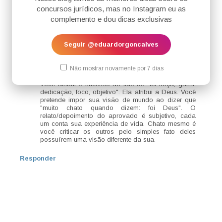
não se intimidem com os discursos religiosos que dizem
concursos jurídicos, mas no Instagram eu as
que apenas têm sucesso, passam em concursos
aqueles que creem, como já vi por aqui. Não, os
complemento e dou dicas exclusivas
descrentes, os humanistas, têm a mesma capacidade.
Responder
Seguir @eduardorgoncalves
Respostas
Não mostrar novamente por 7 dias
Anônimo
16 de abril de 2020 às 12:14
Você atribui o sucesso ao fato de "ter força, garra,
dedicação, foco, objetivo". Ela atribui a Deus. Você
pretende impor sua visão de mundo ao dizer que
"muito chato quando dizem: foi Deus". O
relato/depoimento do aprovado é subjetivo, cada
um conta sua experiência de vida. Chato mesmo é
você criticar os outros pelo simples fato deles
possuírem uma visão diferente da sua.
Responder