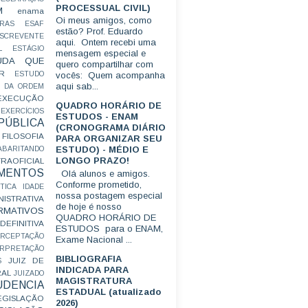
PROCESSUAL CIVIL)
M
enama
Oi meus amigos, como
RAS
ESAF
estão? Prof. Eduardo
SCREVENTE
aqui. Ontem recebi uma
L
ESTÁGIO
mensagem especial e
UDA QUE
quero compartilhar com
R
ESTUDO
vocês: Quem acompanha
aqui sab...
 DA ORDEM
EXECUÇÃO
QUADRO HORÁRIO DE
EXERCÍCIOS
ESTUDOS - ENAM
ÚBLICA
(CRONOGRAMA DIÁRIO
FILOSOFIA
PARA ORGANIZAR SEU
ESTUDO) - MÉDIO E
ABARITANDO
LONGO PRAZO!
AOFICIAL
MENTOS
Olá alunos e amigos.
Conforme prometido,
TICA
IDADE
nossa postagem especial
ISTRATIVA
de hoje é nosso
RMATIVOS
QUADRO HORÁRIO DE
EFINITIVA
ESTUDOS para o ENAM,
ERCEPTAÇÃO
Exame Nacional ...
ERPRETAÇÃO
BIBLIOGRAFIA
JUIZ DE
S
INDICADA PARA
RAL
JUIZADO
MAGISTRATURA
UDENCIA
ESTADUAL (atualizado
EGISLAÇÃO
2026)