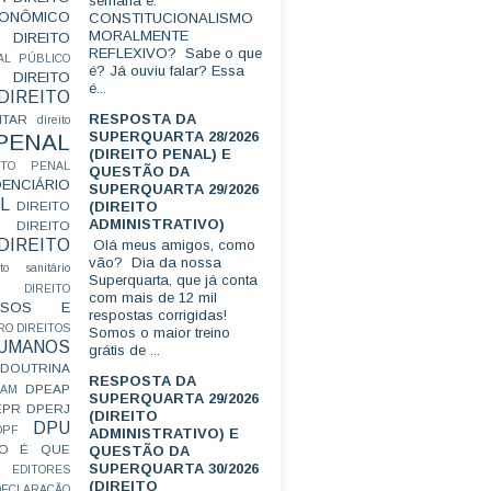
semana é:
CONÔMICO
CONSTITUCIONALISMO
MORALMENTE
DIREITO
REFLEXIVO? Sabe o que
AL PÚBLICO
é? Já ouviu falar? Essa
DIREITO
é...
DIREITO
RESPOSTA DA
ITAR
direito
SUPERQUARTA 28/2026
 PENAL
(DIREITO PENAL) E
EITO PENAL
QUESTÃO DA
ENCIÁRIO
SUPERQUARTA 29/2026
L
(DIREITO
DIREITO
ADMINISTRATIVO)
DIREITO
DIREITO
Olá meus amigos, como
vão? Dia da nossa
ito sanitário
Superquarta, que já conta
DIREITO
com mais de 12 mil
FUSOS E
respostas corrigidas!
RO
DIREITOS
Somos o maior treino
HUMANOS
grátis de ...
DOUTRINA
RESPOSTA DA
DPEAP
EAM
SUPERQUARTA 29/2026
EPR
DPERJ
(DIREITO
DPU
DPF
ADMINISTRATIVO) E
O É QUE
QUESTÃO DA
SUPERQUARTA 30/2026
EDITORES
(DIREITO
ECLARAÇÃO