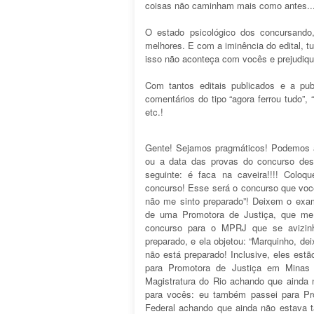
coisas não caminham mais como antes..
O estado psicológico dos concursando
melhores. E com a iminência do edital, 
isso não aconteça com vocês e prejudiqu
Com tantos editais publicados e a publ
comentários do tipo “agora ferrou tudo”,
etc.!
Gente! Sejamos pragmáticos! Podemos al
ou a data das provas do concurso des
seguinte: é faca na caveira!!!! Coloq
concurso! Esse será o concurso que voc
não me sinto preparado”! Deixem o exam
de uma Promotora de Justiça, que me 
concurso para o MPRJ que se avizin
preparado, e ela objetou: “Marquinho, de
não está preparado! Inclusive, eles est
para Promotora de Justiça em Minas 
Magistratura do Rio achando que ainda n
para vocês: eu também passei para Pro
Federal achando que ainda não estava 