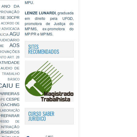
MPU.
 ANO DA
PROVAÇÃO
LENIZE LUNARDI
, graduada
ASE
30CPR
em direito pela UFGD,
promotora de Justiça do
ACORDO DE
MP/MS, ex-promotora do
R
ADVOCACIA
MP/PR e MP/MS.
AGU
LÍCIA
JUDICIÁRIO
AOS
SITES
ME
RECOMENDADOS
ROVAÇÕES
NTO
ART. 28
ATIVIDADE
AUDIO DE
 TRABALHO
BÁSICO
CAIU E
ARREIRAS
CESPE
SPE
COACHING
OLABORAÇÃO
CURSO SABER
PREPARAR
JURÍDICO
MISSO DE
ENTRAÇÃO
URSEIROS