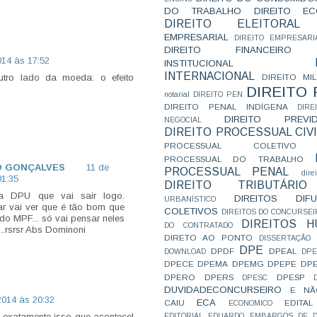
DO TRABALHO
DIREITO E
DIREITO ELEITORAL
EMPRESARIAL
DIREITO EMPRESARI
DIREITO FINANCEIRO
014 às 17:52
INSTITUCIONAL
INTERNACIONAL
tro lado da moeda: o efeito
DIREITO MIL
DIREITO
notarial
DIREITO PEN
DIREITO PENAL INDÍGENA
DIR
DIREITO PREVID
NEGOCIAL
DIREITO PROCESSUAL CIVI
PROCESSUAL COLETIVO
PROCESSUAL DO TRABALHO
O GONÇALVES
11 de
PROCESSUAL PENAL
dire
01:35
DIREITO TRIBUTÁRIO
ra DPU que vai sair logo.
DIREITOS DI
URBANÍSTICO
ar vai ver que é tão bom que
COLETIVOS
DIREITOS DO CONCURSEI
do MPF... só vai pensar neles
DIREITOS 
DO CONTRATADO
..rsrsr Abs Dominoni
DIRETO AO PONTO
DISSERTAÇÃO
DPE
DPDF
DPEAL
DOWNLOAD
DP
DPECE
DPEMA
DPEMG
DPEPE
DP
DPERO
DPERS
DPESP
DPESC
DUVIDADECONCURSEIRO
E NÃ
2014 às 20:32
ECA
CAIU
EDITAL
ECONOMICO
 exatamente isso que acontece!
EDITORIAL
EDUARDO
EMBARGOS DE D