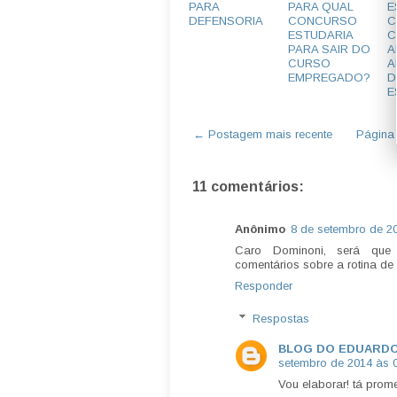
PARA
PARA QUAL
E
DEFENSORIA
CONCURSO
C
ESTUDARIA
C
PARA SAIR DO
A
CURSO
A
EMPREGADO?
D
E
← Postagem mais recente
Página i
11 comentários:
Anônimo
8 de setembro de 20
Caro Dominoni, será que 
comentários sobre a rotina de 
Responder
Respostas
BLOG DO EDUARD
setembro de 2014 às 
Vou elaborar! tá prom