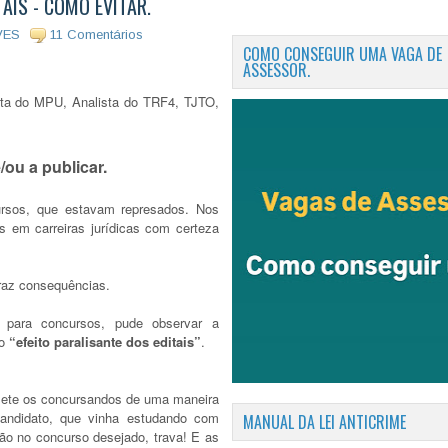
TAIS - COMO EVITAR.
VES
11 Comentários
COMO CONSEGUIR UMA VAGA DE
ASSESSOR.
ta do MPU, Analista do TRF4, TJTO,
/ou a publicar.
rsos, que estavam represados. Nos
 em carreiras jurídicas com certeza
traz consequências.
para concursos, pude observar a
no
“efeito paralisante dos editais”
.
ete os concursandos de uma maneira
candidato, que vinha estudando com
MANUAL DA LEI ANTICRIME
ção no concurso desejado, trava! E as