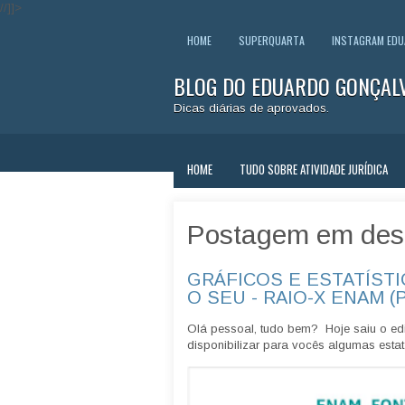
//]]>
HOME
SUPERQUARTA
INSTAGRAM ED
BLOG DO EDUARDO GONÇAL
Dicas diárias de aprovados.
HOME
TUDO SOBRE ATIVIDADE JURÍDICA
Postagem em des
GRÁFICOS E ESTATÍSTI
O SEU - RAIO-X ENAM (
Olá pessoal, tudo bem? Hoje saiu o edi
disponibilizar para vocês algumas estatí