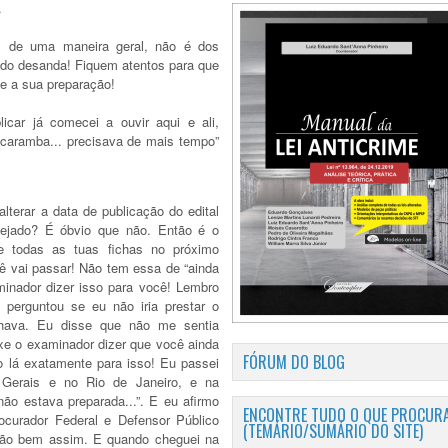
.
, de uma maneira geral, não é dos
tudo desanda! Fiquem atentos para que
e a sua preparação!
icar já comecei a ouvir aqui e ali,
 “caramba... precisava de mais tempo”
terar a data de publicação do edital
ejado? É óbvio que não. Então é o
ue todas as tuas fichas no próximo
ê vai passar! Não tem essa de “ainda
inador dizer isso para você! Lembro
perguntou se eu não iria prestar o
hava. Eu disse que não me sentia
ixe o examinador dizer que você ainda
FÓRUM DO BLOG
ão lá exatamente para isso! Eu passei
Gerais e no Rio de Janeiro, e na
ão estava preparada...”. E eu afirmo
ENCONTRE TUDO O QUE PROCURA
curador Federal e Defensor Público
(TEMÁRIO/SUMÁRIO DO SITE)
tão bem assim. E quando cheguei na