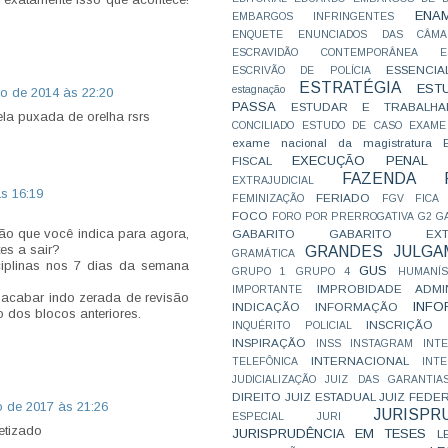
ENA
EMBARGOS INFRINGENTES
ENQUETE
ENUNCIADOS DAS CÂMA
ESCRAVIDÃO CONTEMPORÂNEA
E
ESSENCIA
ESCRIVÃO DE POLÍCIA
ESTRATÉGIA
EST
estagnação
o de 2014 às 22:20
PASSA
ESTUDAR E TRABALHA
la puxada de orelha rsrs
CONCILIADO
ESTUDO DE CASO
EXAME
exame nacional da magistratura
EXECUÇÃO PENAL
FISCAL
FAZENDA P
EXTRAJUDICIAL
às 16:19
FERIADO
FEMINIZAÇÃO
FGV
FICA
FOCO
FORO POR PRERROGATIVA
G2
G
ão que você indica para agora,
GABARITO
GABARITO EXTR
es a sair?
GRANDES JULGA
GRAMÁTICA
sciplinas nos 7 dias da semana
GUS
GRUPO 1
GRUPO 4
HUMANÍS
IMPROBIDADE ADMIN
IMPORTANTE
 acabar indo zerada de revisão
INFO
INDICAÇÃO
INFORMAÇÃO
o dos blocos anteriores.
INSCRIÇÃO D
INQUÉRITO POLICIAL
INSPIRAÇÃO
INSS
INSTAGRAM
INT
INTERNACIONAL
TELEFÔNICA
INT
JUDICIALIZAÇÃO
JUIZ DAS GARANTIA
DIREITO
JUIZ ESTADUAL
JUIZ FEDE
o de 2017 às 21:26
JURISPR
ESPECIAL
JURI
etizado
JURISPRUDÊNCIA EM TESES
L