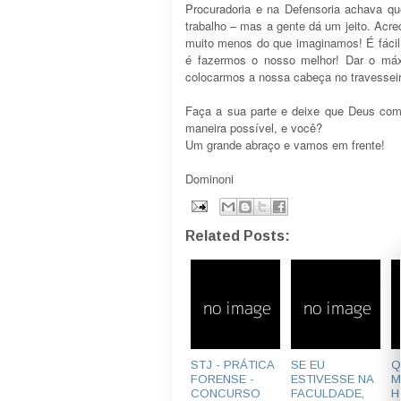
Procuradoria e na Defensoria achava qu
trabalho – mas a gente dá um jeito. Acre
muito menos do que imaginamos! É fácil
é fazermos o nosso melhor! Dar o má
colocarmos a nossa cabeça no travesseiro
Faça a sua parte e deixe que Deus comp
maneira possível, e você?
Um grande abraço e vamos em frente!
Dominoni
Related Posts:
STJ - PRÁTICA
SE EU
Q
FORENSE -
ESTIVESSE NA
M
CONCURSO
FACULDADE,
H