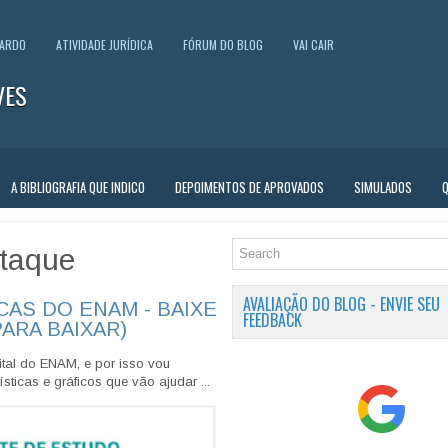
UARDO
ATIVIDADE JURÍDICA
FÓRUM DO BLOG
VAI CAIR
VES
A BIBLIOGRAFIA QUE INDICO
DEPOIMENTOS DE APROVADOS
SIMULADOS
taque
AVALIAÇÃO DO BLOG - ENVIE SEU
CAS DO ENAM - BAIXE
FEEDBACK
PARA BAIXAR)
tal do ENAM, e por isso vou
sticas e gráficos que vão ajudar ...