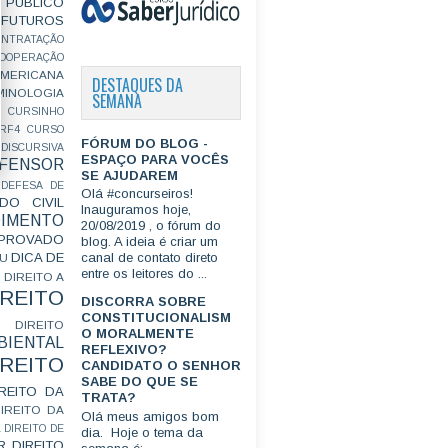
PÚBLICO
FUTUROS
ONTRATAÇÃO
OOPERAÇÃO
MERICANA
DESTAQUES DA
MINOLOGIA
SEMANA
CURSINHO
RF4
CURSO
FÓRUM DO BLOG -
ISCURSIVA
ESPAÇO PARA VOCÊS
FENSOR
SE AJUDAREM
DEFESA DE
Olá #concurseiros!
DO CIVIL
Inauguramos hoje,
IMENTO
20/08/2019 , o fórum do
ROVADO
blog. A ideia é criar um
DICA DE
canal de contato direto
GU
entre os leitores do ...
DIREITO A
IREITO
DISCORRA SOBRE
CONSTITUCIONALISM
DIREITO
O MORALMENTE
IENTAL
REFLEXIVO?
IREITO
CANDIDATO O SENHOR
SABE DO QUE SE
IREITO DA
TRATA?
IREITO DA
Olá meus amigos bom
L
DIREITO DE
dia. Hoje o tema da
R
DIREITO