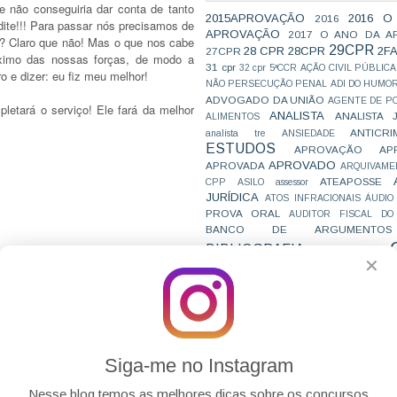
e não conseguiria dar conta de tanto
2015APROVAÇÃO
2016 O
2016
dite!!! Para passar nós precisamos de
APROVAÇÃO
2017 O ANO DA A
? Claro que não! Mas o que nos cabe
29CPR
28 CPR
28CPR
2F
27CPR
ximo das nossas forças, de modo a
31 cpr
32 cpr
5ªCCR
AÇÃO CIVIL PÚBLICA
 e dizer: eu fiz meu melhor!
NÃO PERSECUÇÃO PENAL
ADI DO HUMO
ADVOGADO DA UNIÃO
AGENTE DE PO
letará o serviço! Ele fará da melhor
ANALISTA
ANALISTA 
ALIMENTOS
ANTICRI
analista tre
ANSIEDADE
ESTUDOS
APROVAÇÃO
AP
APROVADO
APROVADA
ARQUIVAME
ATEAPOSSE
CPP
ASILO
assessor
JURÍDICA
ATOS INFRACIONAIS
ÁUDIO
PROVA ORAL
AUDITOR FISCAL DO
BANCO DE ARGUMENTOS
BIBLIOGRAFIA
BIZU
C e E
CAC
✕
VAI CAIR
CARREIRAS
C
JURÍDICAS
CASO ELLWANGER
CEBRA
CNMP
CF
CF EM 20 DIAS
cnj
COACH
CÓDIGO DE TRÂNSITO BRASILEIRO
C
COMO SE 
COMBATE À CORRUPÇÃO
PARA CONCURSOS
COMPRO
UAL O
CONCURSO DE
Siga-me no Instagram
CONC
AJUSTAMENTO DE CONDUTA
ELHOR
TRIBUNAIS- E
CONC
CONCURFRIENDS
ORÁRIO PARA
AI?
Nesse blog temos as melhores dicas sobre os concursos