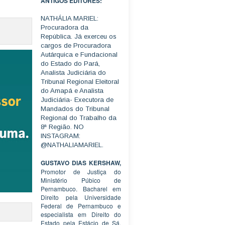
ANTIGOS EDITORES:
NATHÁLIA MARIEL:
Procuradora da
República. Já exerceu os
cargos de Procuradora
Autárquica e Fundacional
do Estado do Pará,
Analista Judiciária do
Tribunal Regional Eleitoral
do Amapá e Analista
Judiciária- Executora de
Mandados do Tribunal
Regional do Trabalho da
8ª Região. NO
INSTAGRAM:
@NATHALIAMARIEL.
GUSTAVO DIAS KERSHAW,
Promotor de Justiça do
Ministério Púbico de
Pernambuco. Bacharel em
Direito pela Universidade
Federal de Pernambuco e
especialista em Direito do
Estado pela Estácio de Sá.