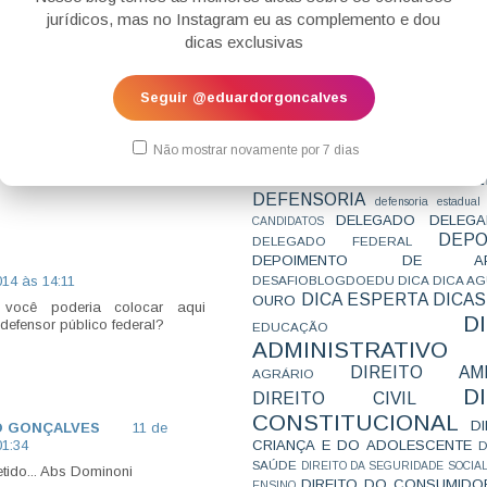
CONCURSO
CONCURSO 
STUDAR?
jurídicos, mas no Instagram eu as complemento e dou
CONCURSOS
CONCURSOS 
OMO LIDAR
dicas exclusivas
OM O SONO
CONCURSOS NÍVEL HARD
C
PÓS O
TEMPORÁRIA
CONVENÇÃO 169
C
LMOÇO?
CORTE INTERA
INTERNACIONAL
ICAS DE
Seguir @eduardorgoncalves
CPC2015
CRI
CPI
CPR
STUDO
CRONOGRAMA
CTB
CURIOSIDADES
CURSO
CURSO ESTUDO DE CASO - T
Não mostrar novamente por 7 dias
PARA A SUBJETIVA
CURSO PROVA D
nicial
Postagem mais antiga →
DE
CURSO PROVA ORAL
DEBATE
DEFENSORIA
defensoria estadual
DELEGADO
DELEGA
CANDIDATOS
DEPO
DELEGADO FEDERAL
DEPOIMENTO DE AP
14 às 14:11
DESAFIOBLOGDOEDU
DICA
DICA A
DICA ESPERTA
DICAS
OURO
você poderia colocar aqui
D
defensor público federal?
EDUCAÇÃO
ADMINISTRATIVO
DIREITO AMB
AGRÁRIO
D
DIREITO CIVIL
CONSTITUCIONAL
D
O GONÇALVES
11 de
CRIANÇA E DO ADOLESCENTE
01:34
D
SAÚDE
DIREITO DA SEGURIDADE SOCIA
etido... Abs Dominoni
DIREITO DO CONSUMIDO
ENSINO