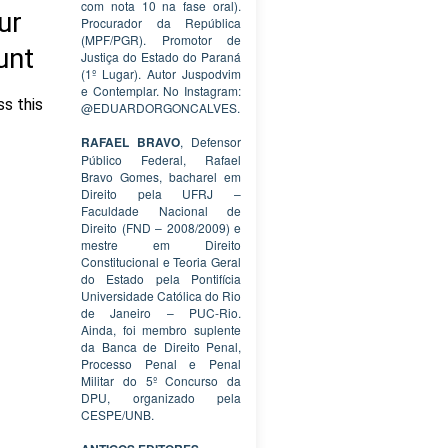
com nota 10 na fase oral).
Procurador da República
(MPF/PGR). Promotor de
Justiça do Estado do Paraná
(1º Lugar). Autor Juspodvim
e Contemplar. No Instagram:
@EDUARDORGONCALVES.
RAFAEL BRAVO
, Defensor
Público Federal, Rafael
Bravo Gomes, bacharel em
Direito pela UFRJ –
Faculdade Nacional de
Direito (FND – 2008/2009) e
mestre em Direito
Constitucional e Teoria Geral
do Estado pela Pontifícia
Universidade Católica do Rio
de Janeiro – PUC-Rio.
Ainda, foi membro suplente
da Banca de Direito Penal,
Processo Penal e Penal
Militar do 5º Concurso da
DPU, organizado pela
CESPE/UNB.