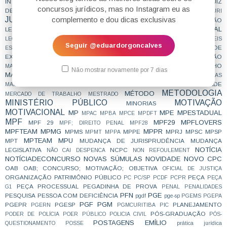
INTERNACIONAL
JUIZ
INTERPRETAÇÃO
JUDICIALIZAÇÃO
JUIZ DAS GARANTIAS
concursos jurídicos, mas no Instagram eu as
DE DIREITO
JUIZ ESTADUAL
JUIZ FEDERAL
JUIZADO ESPECIAL
JURI
JURISPRUDENCIA
complemento e dou dicas exclusivas
JURISPRUDÊNCIA EM TESES
LEGISLAÇÃO
LEGISLAÇÃO PENAL ESPECIAL
LEGISLAÇÃO INTERNACIONAL
LEI NOVA
LEI SECA
LEGITIMIDADE
LEI DE ORGANIZAÇÕES CRIMINOSAS
LEIS
Seguir @eduardorgoncalves
LIBERDADE DE
ESQUEMATIZADAS
LEIS GRIFADAS
LEIS SISTEMATIZADAS
EXPRESSÃO
LÍNGUA PORTUGUESA
LOTAÇÃO
LINDB
LISTA SUJA
LIVE
LIVRO
MAGISTRATURA
MAGISTRATURA DO TRABALHO
MACETE
Não mostrar novamente por 7 dias
MAGISTRATURA ESTADUAL
MAGISTRATURA FEDERAL
MAIS LIDAS
MATERIAL
MATERIAL GRATUITO
MENTALIDADE
MAMÃES
MEDICINA LEGAL
METODOLOGIA
MÉTODO
MERCADO DE TRABALHO
MESTRADO
MINISTÉRIO PÚBLICO
MOTIVAÇÃO
MINORIAS
MOTIVACIONAL
MP
MPE
MPESTADUAL
MPAC
MPBA
MPCE
MPDFT
MPF
MPF29
MPFLOVERS
MPF 29
MPF; DIREITO PENAL
MPF28
MPFTEAM
MPMG
MPPR
MPMS
MPPE
MPRJ
MPSC
MPSP
MPMT
MPPA
MPTEAM
MPU
MPT
MUDANÇA DE JURISPRUDÊNCIA
MUDANÇA
NOTÍCIA
LEGISLATIVA
NCPC
NÃO CAI DESPENCA
NON REFOULEMENT
NOTÍCIADECONCURSO
NOVAS SÚMULAS
NOVIDADE
NOVO CPC
OAB
OAB; CONCURSO; MOTIVAÇÃO;
OBJETIVA
OFICIAL DE JUSTIÇA
ORGANIZAÇÃO
PATRIMÔNIO PÚBLICO
PEÇA
PC
PC/SP
PCDF
PCPR
PEÇA
PEÇA PROCESSUAL
PEGADINHA DE PROVA
G1
PENAL
PENALIDADES
PFN
PGE
PESQUISA
PESSOA COM DEFICIÊNCIA
pgdf
pge-sp
PGEMS
PGEPA
PGF
PGM
PGEPR
PGESP
PLANEJAMENTO
PGERN
PGMCURITIBA
PIC
PÓS-GRADUAÇÃO
PODER DE POLÍCIA
POER PÚBLICO
POLICIA CIVIL
PÓS-
POSTAGENS EMÍLIO
QUESTIONAMENTO
POSSE
prática jurídica