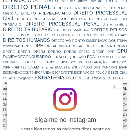
INTERNACIONAL
DIREITO MILITAR
direito notarial
DIREITO PEN
DIREITO PENAL
DIREITO PENAL INDÍGENA
DIREITO PENAL
DIREITO PROCESSUAL
DIREITO PREVIDENCIÁRIO
NEGOCIAL
CIVIL
DIREITO PROCESSUAL COLETIVO
DIREITO PROCESSUAL DO
DIREITO PROCESSUAL PENAL
TRABALHO
direito sanitário
DIREITO TRIBUTÁRIO
DIREITOS DIFUSOS
DIREITO URBANÍSTICO
E COLETIVOS
DIREITOS DO CONCURSEIRO
DIREITOS DO CONTRATADO
DIREITOS HUMANOS
DIRETO AO PONTO
DOUTRINA
DISSERTAÇÃO
DPE
DPDF
DPEAL
DPEAP
DPECE
DPEMA
DPEMG
DOWNLOAD
DPEAM
DPU
DPEPE
DPEPR
DPERJ
DPERO
DPERS
DPESP
DPESC
DPF
DUVIDADECONCURSEIRO
ECA
E NÃO É QUE CAIU
EDITAL
ECONOMICO
EDITORES
EDITORIAL
EDUARDO
EMBARGOS DE DECLARAÇÃO
EMBARGOS
ENAM
enama
INFRINGENTES
ENQUETE
ENUNCIADOS DAS CÂMARAS
ESAF
ESSENCIAL
ESCRAVIDÃO CONTEMPORÂNEA
ESCREVENTE
ESCRIVÃO DE POLÍCIA
ESTRATÉGIA
ESTUDA QUE PASSA
ESTUDAR E
ESTÁGIO
estagnação
TRABALHAR
exame
ESTUDO CONCILIADO
ESTUDO DE CASO
EXAME DA ORDEM
✕
EXECUÇÃO PENAL
nacional da magistratura
EXECUÇÃO FISCAL
FAZENDA PÚBLICA
EXERCÍCIOS
EXTRAJUDICIAL
FEMINIZAÇÃO
FERIADO
FILOSOFIA
FOCO
FGV
FICA
FORO POR PRERROGATIVA
G2
GABARITO
GABARITO EXTRAOFICIAL
GABARITANDO
GRAMÁTICA
GRANDES JULGAMENTOS
GUS
GRUPO 1
GRUPO 4
HUMANÍSTICA
IMPROBIDADE ADMINISTRATIVA
INDICAÇÃO
IDADE
IMPORTANTE
Siga-me no Instagram
INFORMATIVOS
INFORMAÇÃO
INSCRIÇÃO
INQUÉRITO POLICIAL
DEFINITIVA
INSPIRAÇÃO
INSS
INSTAGRAM
INTERCEPTAÇÃO TELEFÔNICA
Nesse blog temos as melhores dicas sobre os