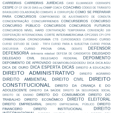
CARREIRAS
CARREIRAS JURÍDICAS
CASO ELLWANGER
CEBRASPE
CESPE
COACHING
CNMP
CF
CF EM 20 DIAS
cnj
COACH
CÓDIGO DE TRÂNSITO
COMO SE PREPARAR
BRASILEIRO
COLABORAÇÃO
COMBATE À CORRUPÇÃO
PARA CONCURSOS
COMPROMISSO DE AJUSTAMENTO DE CONDUTA
CONCURSEIROS
CONCURSO
CONCENTRAÇÃO
CONCURFRIENDS
CONCURSO PÚBLICO
CONCURSOS
CONCURSOS FUTUROS
CONCURSOS NÍVEL HARD
CONTRATAÇÃO TEMPORÁRIA
CONVENÇÃO 169
CORTE INTERAMERICANA
CPC2015
COOPERAÇÃO INTERNACIONAL
CPI
CPR
CRIMINOLOGIA
CRONOGRAMA
CURSO
CTB
CURIOSIDADES
CURSINHO
CURSO ESTUDO DE CASO - TRF4
CURSO PARA A SUBJETIVA
CURSO PROVA
DEFENSOR
CURSO PROVA ORAL
DISCURSIVA
DEBATE
DEFENSORIA
DELEGADO
defensoria estadual
DEFESA DE CANDIDATOS
DEPOIMENTO
DELEGADO CIVIL
DELEGADO FEDERAL
DEPOIMENTO DE APROVADO
DESAFIOBLOGDOEDU
DICA
DICA AGU
DICA ESPERTA
DICAS
DICA DE OURO
DIREITO A EDUCAÇÃO
DIREITO ADMINISTRATIVO
DIREITO AGRÁRIO
DIREITO
DIREITO AMBIENTAL
DIREITO CIVIL
CONSTITUCIONAL
DIREITO DA CRIANÇA E DO
ADOLESCENTE
DIREITO DA SAÚDE
DIREITO DA SEGURIDADE SOCIAL
DIREITO DO CONSUMIDOR
DIREITO DO
DIREITO DE ENSINO
DIREITO ELEITORAL
TRABALHO
DIREITO ECONÔMICO
DIREITO EMPRESARIAL
DIREITO
DIREITO EMPRESARIAL PÚBLICO
DIREITO
FINANCEIRO
DIREITO INSTITUCIONAL