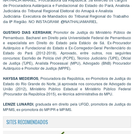
NATHÁLIA MARIEL: Procuradora da República. Já exerceu os cargos
de Procuradora Autárquica e Fundacional do Estado do Pará, Analista
Judiciária do Tribunal Regional Eleitoral do Amapá e Analista
Judiciária- Executora de Mandados do Tribunal Regional do Trabalho
da 8ª Região. NO INSTAGRAM: @NATHALIAMARIEL.
GUSTAVO DIAS KERSHAW,
Promotor de Justiça do Ministério Púbico de
Pernambuco. Bacharel em Direito pela Universidade Federal de Pernambuco
e especialista em Direito do Estado pela Estácio de Sá. Ex-Procurador
Autárquico e Fundacional do Estado e Ex-Corregedor-Geral Penitenciário do
Estado do Pará (2012-2018). Aprovado, entre outros, nos seguintes
concursos: Escrivão de Polícia civil (PCPE), Técnico Judiciário (TJPE), Oficial
de Justiça (TJPE), Analista Processual (MPU), Advogado (BNB) Procurador
Autárquico e Promotor de Justiça (MPPE).
HAYSSA MEDEIROS
, Procuradora da República, ex-Promotora de Justiça do
Estado do Rio Grande do Norte, já aprovada nos concursos de Advogado da
União (2012), Ministério Público Estadual e Ministério Público Federal
(Procurador da República-2015), ex-técnica administrativa do MPU.
LENIZE LUNARDI
, graduada em direito pela UFGD, promotora de Justiça do
MP/MS, ex-promotora do MP/PR e MP/MS.
SITES RECOMENDADOS