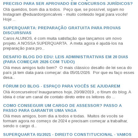
PRECISO PARA SER APROVADO EM CONCURSOS JURÍDICOS?
Olá queridos, bom dia a todos. Peço que, se possível, sigam no
Instagram @eduardorgoncalves - muito conteúdo legal para vocês!
Hoje ...
SUPERQUARTA: PREPARAÇÃO GRATUITA PARA PROVAS
DISCURSIVAS
Caros ALUNOS, é com muita satisfação que lançamos um novo
projeto, A NOSSA SUPERQUARTA. A meta agora é ajudá-los na
preparação para pro...
DESAFIO BLOG DO EDU: LEIS ADMINISTRATIVAS EM 20 DIAS
(PARA COMEÇAR 2026 COM TUDO)
Olá meus amigos tudo bem? O mais clássico desafio de lei seca do
país já tem data para começar: dia 05/01/2026. Por que eu faço esses
desa...
FÓRUM DO BLOG - ESPAÇO PARA VOCÊS SE AJUDAREM
Olá #concurseiros! Inauguramos hoje, 20/08/2019 , o fórum do blog. A
ideia é criar um canal de contato direto entre os leitores do ...
COMO CONSEGUIR UM CARGO DE ASSESSOR? PASSO A
PASSO PARA GARANTIR UMA VAGA
Olá meus amigos, bom dia a todos e todas. Muitos de vocês se
formam agora no começo de 2024 e precisam começar a trabalhar,
sendo o cargo d...
SUPERQUARTA 01/2021 - DIREITO CONSTITUCIONAL - VAMOS