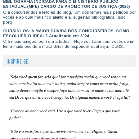
BIBLIOGRAFIA INDICADA PARA O MINISTÉRIO PÚBLICO
ESTADUAL (MPE) CARGO DE PROMOTOR DE JUSTIÇA (2026)
Olá concursandos e leitores do blog, Um dos temas mais pedidos por
vocês e ao qual mais fico atento é a sugestão bibliográfica , isso
porq...
CURSINHOS: A MAIOR DÚVIDA DOS CONCURSEIROS. COMO
ESCOLHER O IDEAL? Atualizado em 2024
Olá meus amigos, bom dia a todos. Hoje vou tratar com vocês de um
tema muito pedido e muito difícil de responder, qual seja, CURS...
INSPIRE-SE:
"Seja você quem for, seja qual for a posição social que você tenha na
vida, a mais alta ou a mais baixa, tenha sempre como meta muita força,
muita determinação e sempre faça tudo com muito amor e com muita fé
em Deus, que um dia você chega lá. De alguma maneira você chega lá."
"Comece de onde você está. Use o que você tiver. Faça o que você
puder".
"Não é o mais forte que sobrevive, nem o mais inteligente. Quem
sobrevive é o mais disposto à mudança".