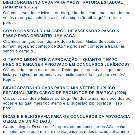
BIBLIOGRAFIA INDICADA PARA MAGISTRATURA ESTADUAL
(atualizado 2026)
Olá concursandos e leitores do blog, Um dos temas mais pedidos por
vocês e ao qual mais fico atento é a sugestão bibliográfica , isso
porqu...
COMO CONSEGUIR UM CARGO DE ASSESSOR? PASSO A
PASSO PARA GARANTIR UMA VAGA
Olá meus amigos, bom dia a todos e todas. Muitos de vocês se
formam agora no começo de 2024 e precisam começar a trabalhar,
sendo o cargo d...
O TEMPO MÉDIO ATÉ A APROVAÇÃO = QUANTO TEMPO
PRECISO PARA SER APROVADO EM CONCURSOS JURÍDICOS?
Olá queridos, bom dia a todos. Peço que, se possível, sigam no
Instagram @eduardorgoncalves - muito conteúdo legal para vocês!
Hoje ...
BIBLIOGRAFIA INDICADA PARA O MINISTÉRIO PÚBLICO
ESTADUAL (MPE) CARGO DE PROMOTOR DE JUSTIÇA (2026)
Olá concursandos e leitores do blog, Um dos temas mais pedidos por
vocês e ao qual mais fico atento é a sugestão bibliográfica , isso
porq...
DICAS E BIBLIOGRAFIA PARA OS CONCURSOS DA ADVOCACIA-
GERAL DA UNIÃO (AGU)
Caros colegas. Desde que fui aprovado no concurso da AGU tenho
recebido diversos e-mails e mensagens nas redes sociais solicitando