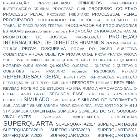
PRINCÍPIOS
PREPARAÇÃO
PREVIDENCIÁRIO
PROCEDIMENTO
PROCESSO COLETIVO
PROCESSO CIVIL
INVESTIGATÓRIO CRIMINAL
PROCESSO PENAL
PROCESSUAL PENAL
PROCESSO TRIBUTÁRIO
PROCURADOR
PROCURADOR DA REPÚBLICA
PROCURADOR DO
PROCURADORIAS
PROCURADORIAS
TRABALHO
PROCURADOR FEDERAL
ESTADUAIS
procuradorias municipais
PROMOÇÃO DA IGUALDADE RACIAL
PROTEÇÃO
PROMOTOR DE JUSTIÇA
PRORROGAÇÃO
INTERNACIONAL DE DIREITOS HUMANOS
PROVA
PROVA DE
PROVA DISCURSIVA
PROVA DO 29CPR SUBJETIVA
TÍTULOS
PROVA OBJETIVA
PROVA ORAL
COMENTADA
PROVA
PROVA PRÁTICA
SUBJETIVA
QUADRO
PRÓXIMO CONCURSO
QUADRIPÉ DAS PROCURADORIAS
QUESTÃO
HORÁRIO
QUEM SOMOS
QUESTÃO 1
QUESTÃO 2
QUESTÃO 3
QUESTÕES
raio-x
RECURSOS
RASCUNHO
recomeçar
REFÚGIO
REPERCUSSÃO GERAL
REPETITIVOS
REPROVAÇÕES
RESOLUÇÃO
RESPOSTA
RETA FINAL
RESUMO
RESOLUÇÃO 29º CPR
RESOLUÇÃO CNMP
ROTINA
REVISÃO
ROTEIRO DE ESTUDOS
RUMO A APROVAÇÃO
SAIU O
SEGUNDA FASE
EDITAL
SERVIDORES
SANTO GRAAL
SERVIDORES
SIMULADO
SIMULADO DE INFORMATIVO
PÚBLICOS
SIMULADO AGU
STF
STJ
SIMULADO MPF
SINASE
SOBRE A PROVA
SONHO REALIZADO
SORTEIO
SÚMULA COMENTADA
SÚMULAS
SÚMULAS DO STJ
SÚMULAS
STM
VINCULANTES
SÚMULAS VINCULANTES COMENTADAS
SUPERQUARTA
SUPERQUARTA2017
SUPERQUARTA2018
SUPERQUARTA2019
SUPERQUARTA2020
SUPERQUARTA2021
SUPERQUARTA2022
SUPERQUARTA2023
SUPERQUARTA2024