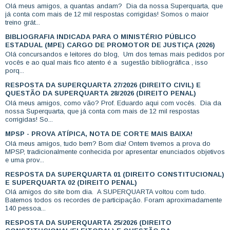
Olá meus amigos, a quantas andam? Dia da nossa Superquarta, que
já conta com mais de 12 mil respostas corrigidas! Somos o maior
treino grát...
BIBLIOGRAFIA INDICADA PARA O MINISTÉRIO PÚBLICO
ESTADUAL (MPE) CARGO DE PROMOTOR DE JUSTIÇA (2026)
Olá concursandos e leitores do blog, Um dos temas mais pedidos por
vocês e ao qual mais fico atento é a sugestão bibliográfica , isso
porq...
RESPOSTA DA SUPERQUARTA 27/2026 (DIREITO CIVIL) E
QUESTÃO DA SUPERQUARTA 28/2026 (DIREITO PENAL)
Olá meus amigos, como vão? Prof. Eduardo aqui com vocês. Dia da
nossa Superquarta, que já conta com mais de 12 mil respostas
corrigidas! So...
MPSP - PROVA ATÍPICA, NOTA DE CORTE MAIS BAIXA!
Olá meus amigos, tudo bem? Bom dia! Ontem tivemos a prova do
MPSP, tradicionalmente conhecida por apresentar enunciados objetivos
e uma prov...
RESPOSTA DA SUPERQUARTA 01 (DIREITO CONSTITUCIONAL)
E SUPERQUARTA 02 (DIREITO PENAL)
Olá amigos do site bom dia. A SUPERQUARTA voltou com tudo.
Batemos todos os recordes de participação. Foram aproximadamente
140 pessoa...
RESPOSTA DA SUPERQUARTA 25/2026 (DIREITO