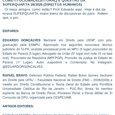
CONSTITUCIONAL/ELEITORAL) E QUESTÃO DA
SUPERQUARTA 26/2026 (DIREITOS HUMANOS)
Oi meus amigos, como estão? Prof. Eduardo aqui. Hoje é dia da
nossa SUPERQUARTA, maior treino de discursivas do país. Reitero
que, o pro...
EDITORES:
EDUARDO GONÇALVES
: Bacharel em Direito pela UENP, com pós-
graduação pela ESMPU. Aaprovado nos seguintes concursos: técnico
judiciário do TJ-PR, analista processual junto ao MPU (5 lugar) procurador do
Estado do Paraná (5 lugar), Advogado da União (5º lugar com nota 10 na fase
oral). Procurador da República (MPF/PGR). Promotor de Justiça do Estado do
Paraná (1º Lugar). Autor Juspodvim e Contemplar. No Instagram:
@EDUARDORGONCALVES.
RAFAEL BRAVO
, Defensor Público Federal, Rafael Bravo Gomes, bacharel
em Direito pela UFRJ – Faculdade Nacional de Direito (FND – 2008/2009) e
mestre em Direito Constitucional e Teoria Geral do Estado pela Pontifícia
Universidade Católica do Rio de Janeiro – PUC-Rio. Ainda, foi membro
suplente da Banca de Direito Penal, Processo Penal e Penal Militar do 5º
Concurso da DPU, organizado pela CESPE/UNB.
ANTIGOS EDITORES: