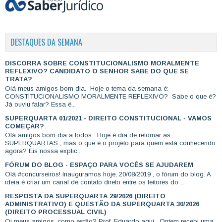
DESTAQUES DA SEMANA
DISCORRA SOBRE CONSTITUCIONALISMO MORALMENTE
REFLEXIVO? CANDIDATO O SENHOR SABE DO QUE SE
TRATA?
Olá meus amigos bom dia. Hoje o tema da semana é:
CONSTITUCIONALISMO MORALMENTE REFLEXIVO? Sabe o que é?
Já ouviu falar? Essa é...
SUPERQUARTA 01/2021 - DIREITO CONSTITUCIONAL - VAMOS
COMEÇAR?
Olá amigos bom dia a todos. Hoje é dia de retomar as
SUPERQUARTAS , mas o que é o projeto para quem está conhecendo
agora? Eis nossa explic...
FÓRUM DO BLOG - ESPAÇO PARA VOCÊS SE AJUDAREM
Olá #concurseiros! Inauguramos hoje, 20/08/2019 , o fórum do blog. A
ideia é criar um canal de contato direto entre os leitores do ...
RESPOSTA DA SUPERQUARTA 29/2026 (DIREITO
ADMINISTRATIVO) E QUESTÃO DA SUPERQUARTA 30/2026
(DIREITO PROCESSUAL CIVIL)
Oi meus amigos, como estão? Prof. Eduardo aqui. Ontem recebi uma