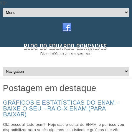
//]]>
BLOG DO EDUARDO GONÇALVES
Dicas diárias de aprovados.
Postagem em destaque
GRÁFICOS E ESTATÍSTICAS DO ENAM -
BAIXE O SEU - RAIO-X ENAM (PARA
BAIXAR)
Olá pessoal, tudo bem? Hoje saiu o edital do ENAM, e por isso vou
disponibilizar para vocês algumas estatísticas e gráficos que vão