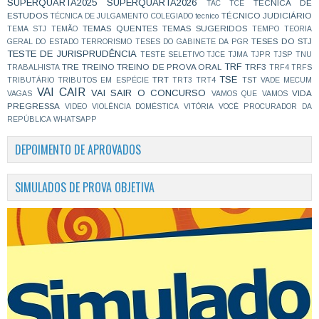
SUPERQUARTA2025
SUPERQUARTA2026
TÉCNICA DE
TAC
TCE
ESTUDOS
TÉCNICO JUDICIÁRIO
TÉCNICA DE JULGAMENTO COLEGIADO
tecnico
TEMAS QUENTES
TEMAS SUGERIDOS
TEMA STJ
TEMÃO
TEMPO
TEORIA
TESES DO STJ
GERAL DO ESTADO
TERRORISMO
TESES DO GABINETE DA PGR
TESTE DE JURISPRUDÊNCIA
TESTE SELETIVO
TJCE
TJMA
TJPR
TJSP
TNU
TRF
TRE
TREINO
TREINO DE PROVA ORAL
TRF3
TRABALHISTA
TRF4
TRFS
TSE
TRT
TRIBUTÁRIO
TRIBUTOS EM ESPÉCIE
TRT3
TRT4
TST
VADE MECUM
VAI CAIR
VAI SAIR O CONCURSO
VIDA
VAGAS
VAMOS QUE VAMOS
PREGRESSA
VIDEO
VIOLÊNCIA DOMÉSTICA
VITÓRIA
VOCÊ PROCURADOR DA
REPÚBLICA
WHATSAPP
DEPOIMENTO DE APROVADOS
SIMULADOS DE PROVA OBJETIVA