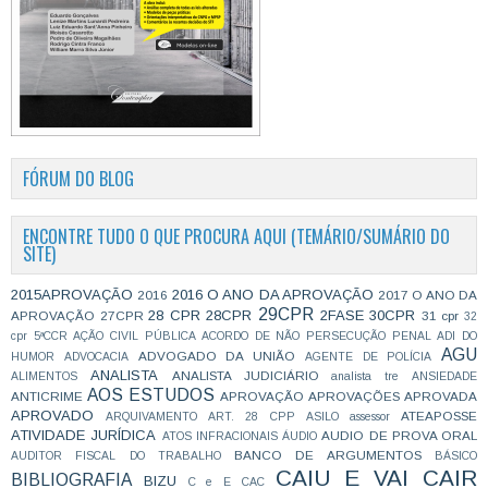
FÓRUM DO BLOG
ENCONTRE TUDO O QUE PROCURA AQUI (TEMÁRIO/SUMÁRIO DO
SITE)
2015APROVAÇÃO
2016 O ANO DA APROVAÇÃO
2016
2017 O ANO DA
29CPR
28 CPR
28CPR
2FASE
30CPR
APROVAÇÃO
27CPR
31 cpr
32
cpr
5ªCCR
AÇÃO CIVIL PÚBLICA
ACORDO DE NÃO PERSECUÇÃO PENAL
ADI DO
AGU
ADVOGADO DA UNIÃO
HUMOR
ADVOCACIA
AGENTE DE POLÍCIA
ANALISTA
ANALISTA JUDICIÁRIO
ALIMENTOS
analista tre
ANSIEDADE
AOS ESTUDOS
ANTICRIME
APROVAÇÃO
APROVAÇÕES
APROVADA
APROVADO
ATEAPOSSE
ARQUIVAMENTO
ART. 28 CPP
ASILO
assessor
ATIVIDADE JURÍDICA
AUDIO DE PROVA ORAL
ATOS INFRACIONAIS
ÁUDIO
BANCO DE ARGUMENTOS
AUDITOR FISCAL DO TRABALHO
BÁSICO
CAIU E VAI CAIR
BIBLIOGRAFIA
BIZU
C e E
CAC